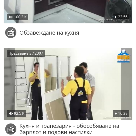
100.2 K
22:56
Обзавеждане на кухня
Предаване 3 / 2007
92.5 K
16:39
Кухня и трапезария - обособяване на
барплот и подови настилки