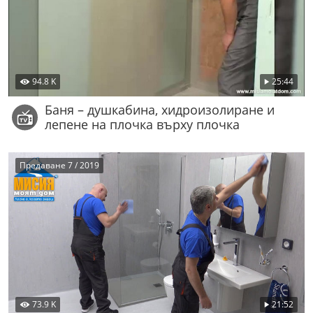
94.8 K
25:44
Баня – душкабина, хидроизолиране и
лепене на плочка върху плочка
Предаване 7 / 2019
73.9 K
21:52