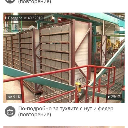
(повторение)
Предаване 40 / 2010
91 K
25:17
По-подробно за тухлите с нут и федер
(повторение)