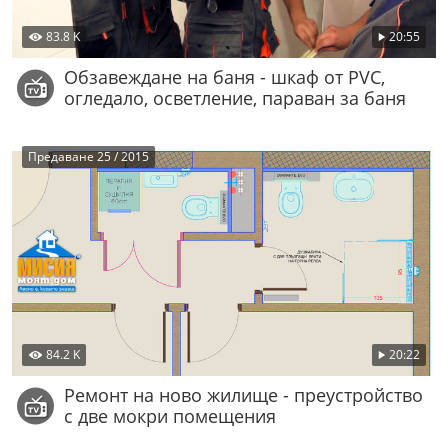
83.8 K
20:55
Обзавеждане на баня - шкаф от PVC,
огледало, осветление, параван за баня
Предаване 25 / 2015
84.2 K
20:22
Ремонт на ново жилище - преустройство
с две мокри помещения