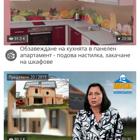
91.5 K
20:38
Обзавеждане на кухнята в панелен
апартамент - подова настилка, закачане
на шкафове
Предаване 20 / 2015
80.2 K
20:30