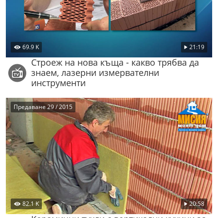
69.9 K
21:19
Строеж на нова къща - какво трябва да
знаем, лазерни измервателни
инструменти
Предаване 29 / 2015
82.1 K
20:58