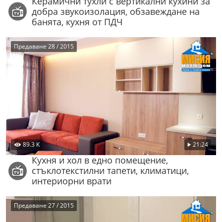
Керамични тухли с вертикални кухини за
добра звукоизолация, обзавеждане на
банята, кухня от ПДЧ
Предаване 28 / 2015
89.3 K
21:24
Кухня и хол в едно помещение,
стъклотекстилни тапети, климатици,
интериорни врати
Предаване 27 / 2015