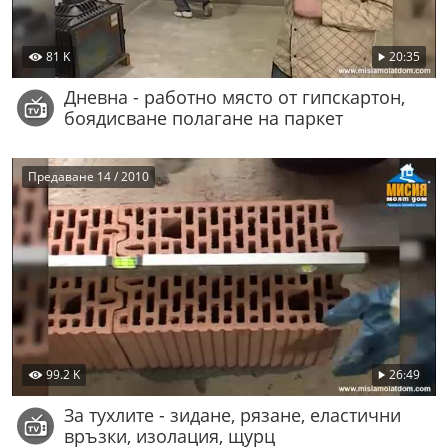
81 K
20:35
Дневна - работно място от гипскартон,
боядисване полагане на паркет
Предаване 14 / 2010
99.2 K
26:49
За тухлите - зидане, рязане, еластични
връзки, изолация, щурц