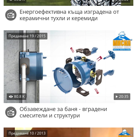
Енергоефективнa къща изградена от
керамични тухли и керемиди
Предаване 19 / 2015
80.8 K
20:35
Обзавеждане за баня - вградени
смесители и структури
Предаване 10 / 2013