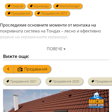
Покрив
Керемиди
Wienerberger
Предавания
Предавания 2015
Проследихме основните моменти от монтажа на 
покривната система на Тондах – лесно и ефективно 
ПОВЕЧЕ
Вижте още:
Предавания
Предавания 2021
Предавания 2020
Предавани