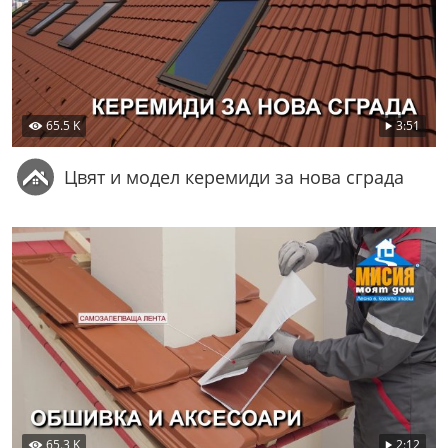
65.5 K
3:51
Цвят и модел керемиди за нова сграда
65.3 K
2:12