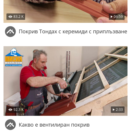
83.2 K
06:59
Покрив Тондах с керемиди с приплъзване
92.3 K
2:33
Какво е вентилиран покрив