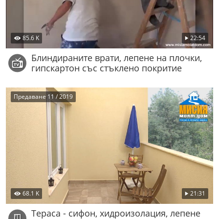
85.6 K
22:54
Блиндираните врати, лепене на плочки,
гипскартон със стъклено покритие
Предаване 11 / 2019
68.1 K
21:31
Тераса - сифон, хидроизолация, лепене