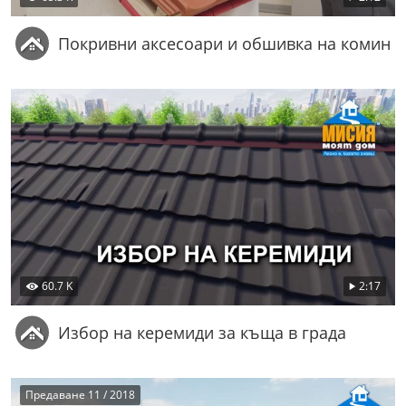
Покривни аксесоари и обшивка на комин
60.7 K
2:17
Избор на керемиди за къща в града
Предаване 11 / 2018