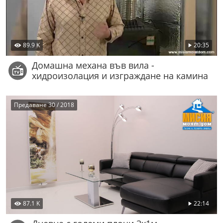
89.9 K
20:35
Домашна механа във вила -
хидроизолация и изграждане на камина
Предаване 30 / 2018
87.1 K
22:14