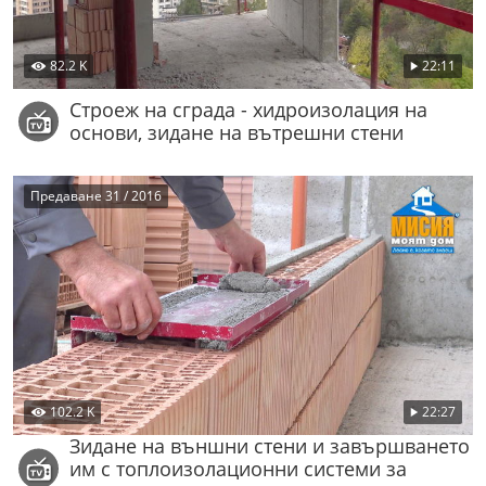
82.2 K
22:11
Строеж на сграда - хидроизолация на
основи, зидане на вътрешни стени
Предаване 31 / 2016
102.2 K
22:27
Зидане на външни стени и завършването
им с топлоизолационни системи за