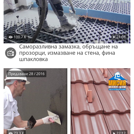
100.7 K
21:08
Саморазливна замазка, обръщане на
прозорци, измазване на стена, фина
шпакловка
Предаване 28 / 2016
73.3 K
22:12