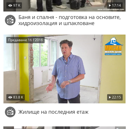
97 K
17:14
Баня и спалня - подготовка на основите,
хидроизолация и шпакловане
Предаване 16 / 2016
83.8 K
22:15
Жилище на последния етаж