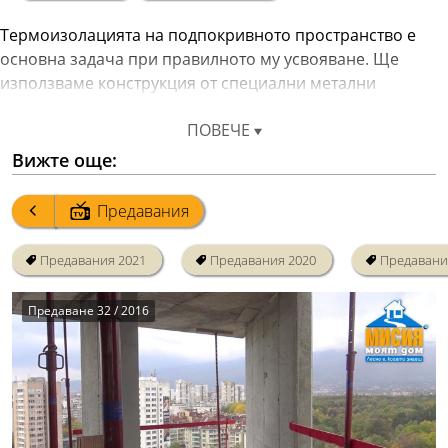
Термоизолацията на подпокривното пространство е 
основна задача при правилното му усвояване. Ще 
използваме конструкция от специални метални 
профили и окачвачи Rigips и стъклена минерална вата 
ПОВЕЧЕ
Вижте още:
Предавания
Предавания 2021
Предавания 2020
Предавани
Предаване 32 / 2016