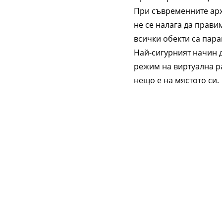
При съвременните арх
не се налага да прави
всички обекти са пара
Най-сигурният начин 
режим на виртуална р
нещо е на мястото си.