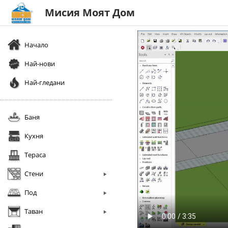
Мисия Моят Дом
Начало
Най-нови
Най-гледани
Баня
Кухня
Тераса
Стени
Под
Таван