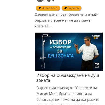
чим
Интересно
За дома
Oзеленяване чрез тревен чим e най-
бързия и лесен начин да имаме
красива...
Избор на обзавеждане на душ
зоната
В днешния епизод от "Съветите на
Мисия Моят Дом” за ремонта на
банята ще ви помогна да направите