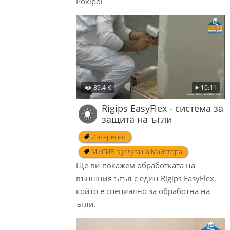
Poxipol
89.4 K
10:11
Rigips EasyFlex - система за
защита на ъгли
Интересно
МИСИЯ в услуга на Майстора
Ще ви покажем обработката на
външния ъгъл с един Rigips EasyFlex,
който е специално за обработна на
ъгли.