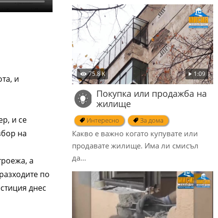
75.8 K
1:09
а, и 
Покупка или продажба на
жилище
р, и се
Интересно
За дома
збор на
Какво е важно когато купувате или
продавате жилище. Има ли смисъл
да...
троежа, а
 разходите по
стиция днес