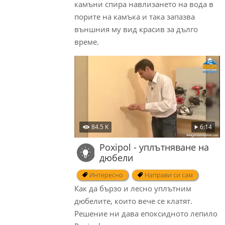
камъни спира навлизането на вода в
порите на камъка и така запазва
външния му вид красив за дълго
време.
84.5 K
6:14
Poxipol - уплътняване на
дюбели
Интересно
Направи си сам
Как да бързо и лесно уплътним
дюбелите, които вече се клатят.
Решение ни дава епоксидното лепило