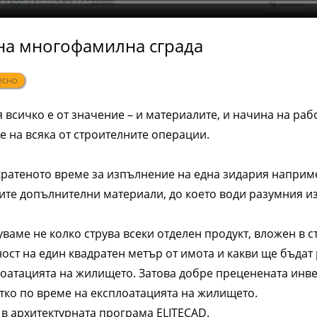
на многофамилна сграда
есно
 всичко е от значение – и материалите, и начина на работ
 на всяка от строителните операции.
кратеното време за изпълнение на една зидария наприме
ите допълнителни материали, до което води разумния и
уваме не колко струва всеки отделен продукт, вложен в с
ност на един квадратен метър от имота и какви ще бъдат
оатацията на жилището. Затова добре преценената инве
тко по време на експлоатацията на жилището.
в архитектурната програма ELITECAD.