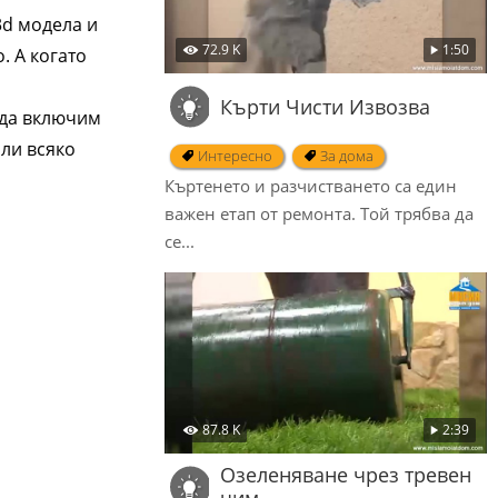
3d модела и
72.9 K
1:50
. А когато
Кърти Чисти Извозва
 да включим
ли всяко
Интересно
За дома
Къртенето и разчистването са един
важен етап от ремонта. Той трябва да
се...
87.8 K
2:39
Oзеленяване чрез тревен