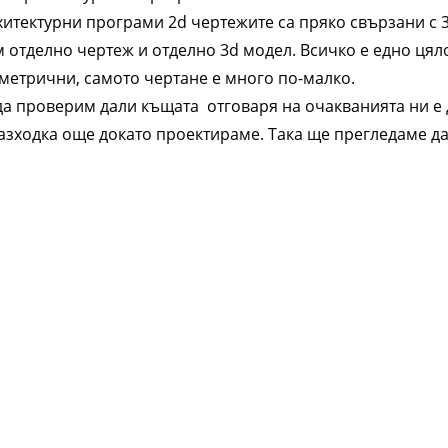
итектурни програми 2d чертежите са пряко свързани с 
м отделно чертеж и отделно 3d модел. Всичко е едно цяло
метрични, самото чертане е много по-малко.
да проверим дали къщата отговаря на очакванията ни е
азходка още докато проектираме. Така ще прегледаме да