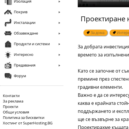
Изолация
Покрив
Проектиране 
Инсталации
За дома
Интер
Обзавеждане
Продукти и системи
За добрата инвестиция
времето за изпълнение
Интересно
Предавания
Като се започне от съ
Форум
премине през спестен
градивни елементи.
Важно е да се интерес
Контакти
За реклама
каква е крайната стой
Проекти
поддържането и експл
Общи условия
Политика за бисквитки
ще се възвърне за кра
Хостинг от SuperHosting.BG
Проектирахме къщата 