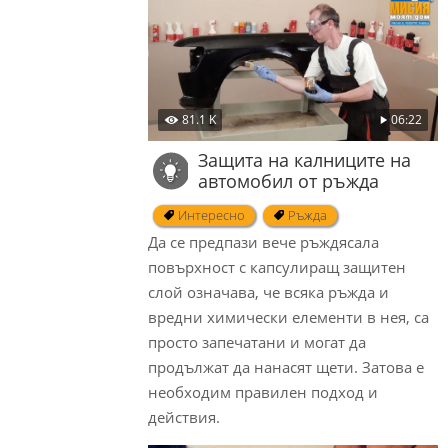
81.1 K
06:22
Защита на калниците на
автомобил от ръжда
Интересно
Ръжда
Да се предпази вече ръждясала
повърхност с капсулиращ защитен
слой означава, че всяка ръжда и
вредни химически елементи в нея, са
просто запечатани и могат да
продължат да нанасят щети. Затова е
необходим правилен подход и
действия.