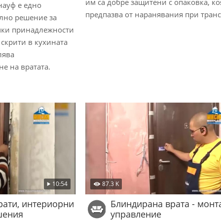
им са добре защитени с опаковка, ко
науф е едно
предпазва от наранявания при транс
лно решение за
чки принадлежности
 скрити в кухината
лява
не на вратата.
10:54
87.3 K
рати, интериорни
Блиндирана врата - монт
шения
управление