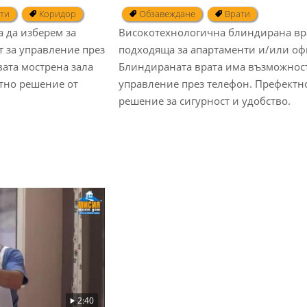
ти
Коридор
Обзавеждане
Врати
 да изберем за
Високотехнологична блиндирана вр
 за управление през
подходяща за апартаменти и/или оф
ата мострена зала
Блиндираната врата има възможност
стно решение от
управление през телефон. Префектн
решение за сигурност и удобство.
2:40