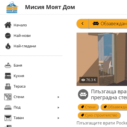
Мисия Моят Дом
Обзавеждан
Начало
Най-нови
Най-гледани
Баня
Кухня
76.3 K
Тераса
Плъзгаща вра
преградна сте
Стени
Стени
Обзавежда
Под
Сухо строителство
Таван
Плъзгащите врати Pocke