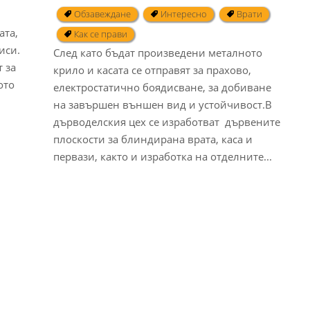
Обзавеждане
Интересно
Врати
ата,
Как се прави
иси.
След като бъдат произведени металното
 за
крило и касата се отправят за прахово,
ото
електростатично боядисване, за добиване
на завършен външен вид и устойчивост.В
дърводелския цех се изработват дървените
плоскости за блиндирана врата, каса и
первази, както и изработка на отделните...