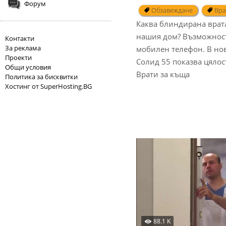
Форум
Обзавеждане
Вра
Каква блиндирана врата
нашия дом? Възможност
Контакти
За реклама
мобилен телефон. В нов
Проекти
Солид 55 показва цяло
Общи условия
Врати за къща
Политика за бисквитки
Хостинг от SuperHosting.BG
88.1 K