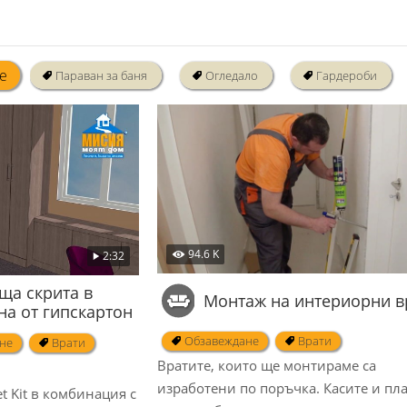
е
Параван за баня
Огледало
Гардероби
94.6 K
2:32
ща скрита в
Монтаж на интериорни в
на от гипскартон
Обзавеждане
Врати
не
Врати
Вратите, които ще монтираме са
изработени по поръчка. Касите и пл
t Kit в комбинация с