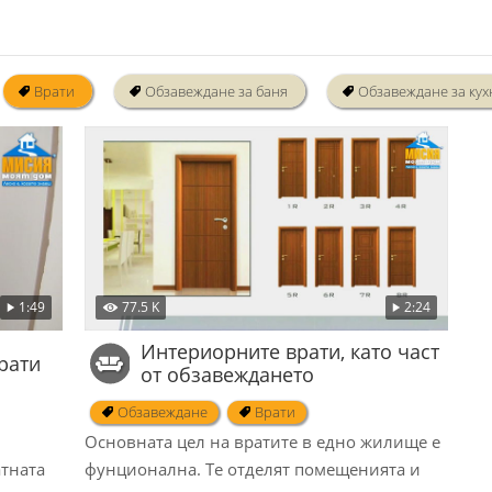
Врати
Обзавеждане за баня
Обзавеждане за кух
1:49
77.5 K
2:24
Интериорните врати, като част
рати
от обзавеждането
Обзавеждане
Врати
Основната цел на вратите в едно жилище е
атната
фунционална. Те отделят помещенията и