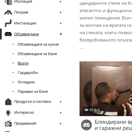
Изолация
щендерните стени на К
елегантно и функциона
Покрив
малки помещения. Вси
Инсталации
за монтаж на вратата са
на стената, което позво
Обзавеждане
безпроблемното плъзга
Обзавеждане за кухня
...
Обзавеждане за баня
Врати
Гардероби
Огледало
Параван за баня
Продукти и системи
85.6 K
Интересно
Блиндирани в
Предавания
и гаражни ре