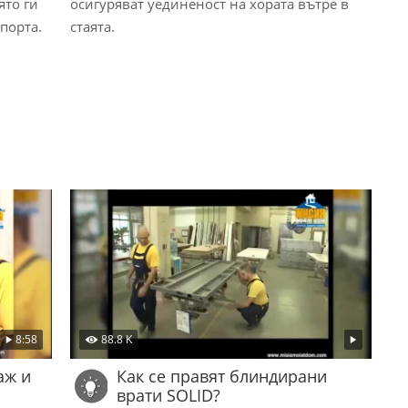
ято ги
осигуряват уединеност на хората вътре в
порта.
стаята.
8:58
88.8 K
аж и
Как се правят блиндирани
врати SOLID?