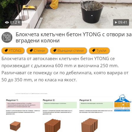
81.2 K
09:41
Блокчета клетъчен бетон YTONG с отвори за
вградени колони
YTONG
Стени
Външни стени
Тухли
Блокчетата от автоклавен клетъчен бетон YTONG се
произвеждат с дължина 600 mm и височина 250 mm.
Различават се помежду си по дебелината, която варира от
50 до 350 mm, и по класа на якост.