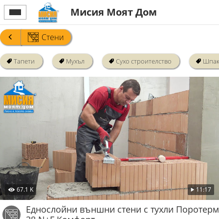
Мисия Моят Дом
Стени
Тапети
Мухъл
Сухо строителство
Шпак
67.1 K
11:17
Еднослойни външни стени с тухли Поротерм