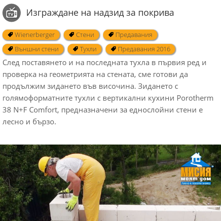
Изграждане на надзид за покрива
Wienerberger
Стени
Предавания
Външни стени
Тухли
Предавания 2016
След поставянето и на последната тухла в първия ред и
проверка на геометрията на стената, сме готови да
продължим зидането във височина. Зидането с
голямoформатните тухли с вертикални кухини Porotherm
38 N+F Comfort, предназначени за еднослойни стени е
лесно и бързо.