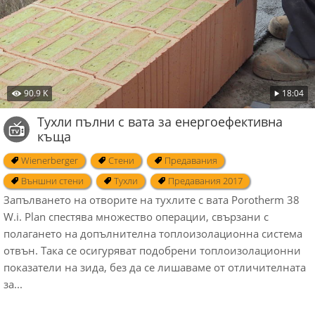
90.9 K
18:04
Тухли пълни с вата за енергоефективна
къща
Wienerberger
Стени
Предавания
Външни стени
Тухли
Предавания 2017
Запълването на отворите на тухлите с вата Porotherm 38
W.i. Plan спестява множество операции, свързани с
полагането на допълнителна топлоизолационна система
отвън. Така се осигуряват подобрени топлоизолационни
показатели на зида, без да се лишаваме от отличителната
за...