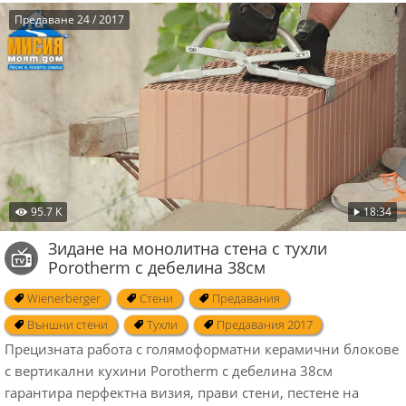
Предаване 24 / 2017
95.7 K
18:34
Зидане на монолитна стена с тухли
Porotherm с дебелина 38см
Wienerberger
Стени
Предавания
Външни стени
Тухли
Предавания 2017
Прецизната работа с голямоформатни керамични блокове
с вертикални кухини Porotherm с дебелина 38см
гарантира перфектна визия, прави стени, пестене на