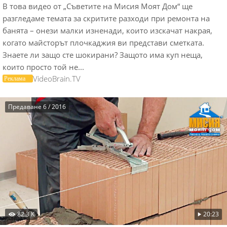
В това видео от „Съветите на Мисия Моят Дом“ ще
разгледаме темата за скритите разходи при ремонта на
банята – онези малки изненади, които изскачат накрая,
когато майсторът плочкаджия ви представи сметката.
Знаете ли защо сте шокирани? Защото има куп неща,
които просто той не...
VideoBrain.TV
Предаване 6 / 2016
82.3 K
20:23