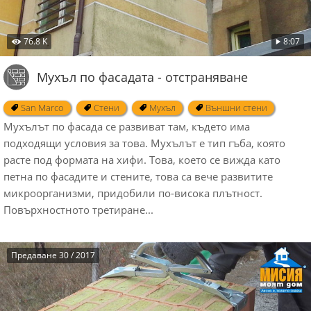
76.8 K
8:07
Мухъл по фасадата - отстраняване
San Marco
Стени
Мухъл
Външни стени
Мухълът по фасада се развиват там, където има
подходящи условия за това. Мухълът е тип гъба, която
расте под формата на хифи. Това, което се вижда като
петна по фасадите и стените, това са вече развитите
микроорганизми, придобили по-висока плътност.
Повърхностното третиране...
Предаване 30 / 2017