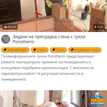
85.6 K
3:26
Зидане на преградна стена с тухли
Porotherm
Wienerberger
Стени
Тухли
Вътрешни стени
Голямоформатните тухли Porotherm предотвратяват
резките температурни промени на помещенията и
осигуряват подобрена шумоизолация. С високата си
паропропускливост те регулират влажността в
помещението.