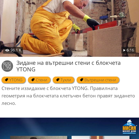
96.1 K
6:16
Зидане на вътрешни стени с блокчета
YTONG
YTONG
Стени
Тухли
Вътрешни стени
Стените иззидахме с блокчета YTONG. Правилната
геометрия на блокчетата клетъчен бетон правят зидането
лесно.