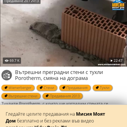
Предаване 20 / 2013
69.7 K
22:47
Вътрешни преградни стени с тухли
Porotherm, смяна на дограма
Wienerberger
Стени
Предавания
Тухли
Вътрешни стени
Предавания 2013
Тухлите Porotherm, с които ще изградим стената се
определят като уникални. Единственото нещо, което може
Гледайте целите предавания на
Мисия Моят
да се каже, че е сходно с другите керамични продукти е
Дом
безплатно и без реклами във видео
основната суровина, от която се произвеждат тези