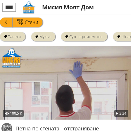
Мисия Моят Дом
Стени
Тапети
Мухъл
Сухо строителство
Шпак
100.5 K
3:34
Петна по стената - отстраняване