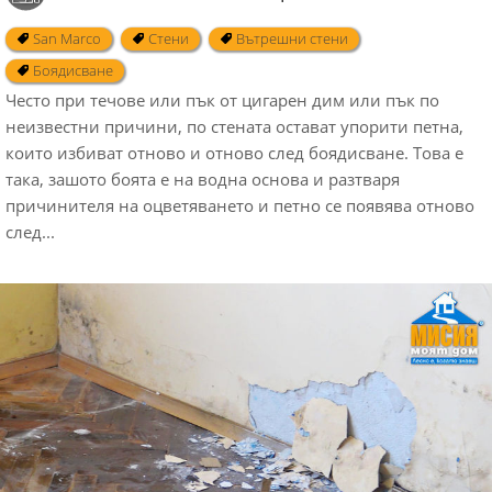
San Marco
Стени
Вътрешни стени
Боядисване
Често при течове или пък от цигарен дим или пък по
неизвестни причини, по стената остават упорити петна,
които избиват отново и отново след боядисване. Това е
така, зашото боята е на водна основа и разтваря
причинителя на оцветяването и петно се появява отново
след...