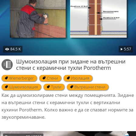
84.5 K
5:57
Шумоизолация при зидане на вътрешни
стени с керамични тухли Porotherm
Wienerberger
Стени
Изолация
Шумоизолация
Тухли
Вътрешни стени
Как да шумоизолираме стени между помещенията. Зидане
на вътрешни стени с керамични тухли с вертикални
кухини Porotherm. Колко важно е да се спазват нормите за
звукопреминаване.