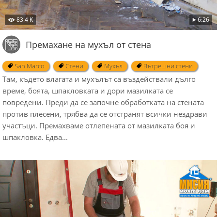
83.4 K
6:26
Премахане на мухъл от стена
San Marco
Стени
Мухъл
Вътрешни стени
Там, където влагата и мухълът са въздействали дълго
време, боята, шпакловката и дори мазилката се
повредени. Преди да се започне обработката на стената
против плесени, трябва да се отстранят всички нездрави
участъци. Премахваме отлепената от мазилката боя и
шпакловка. Едва...