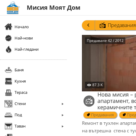
Мисия Моят Дом
Предавания
Начало
Най-нови
Предаване 42 / 2012
Най-гледани
Баня
Кухня
87.3 K
Тераса
Нова мисия – 
апартамент, в
Стени
керамичните 
Под
Предавания
Пред
Rемонт в тухлен апарта
Таван
на вътрешна стена с ту