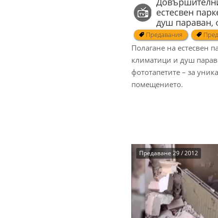
Довършителни
естесвен парк
душ параван, 
Предавания
Пред
Полагане на естесвен п
климатици и душ парав
фототапетите – за уник
помещението.
Предаване 29 / 2012