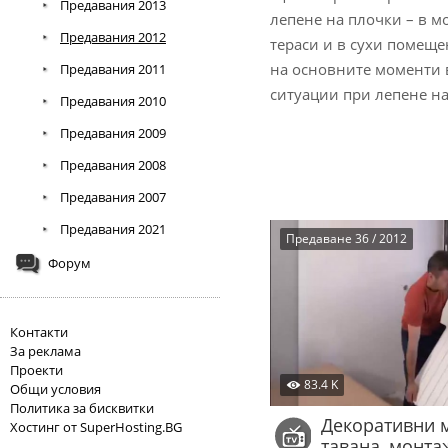
Предавания 2013
лепене на плочки – в 
Предавания 2012
тераси и в сухи помещ
на основните моменти 
Предавания 2011
ситуации при лепене н
Предавания 2010
Предавания 2009
Предавания 2008
Предавания 2007
Предавания 2021
Предаване 36 / 2012
Форум
Контакти
За реклама
Проекти
83.4 K
Общи условия
Политика за бисквитки
Декоративни 
Хостинг от SuperHosting.BG
тавана, монта