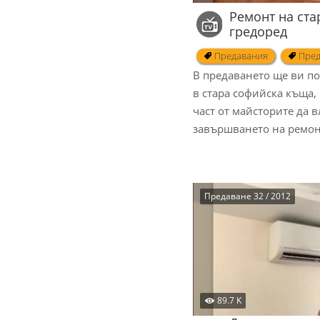
Ремонт на ста
гредоред
Предавания
Пред
В предаването ще ви п
в стара софийска къща,
част от майсторите да в
завършването на рем
Предаване 32 / 2012
89.7 K