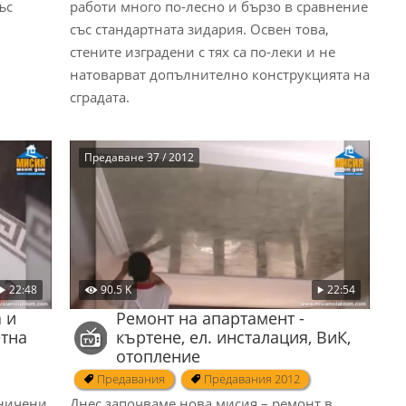
ъс
работи много по-лесно и бързо в сравнение
със стандартната зидария. Освен това,
стените изградени с тях са по-леки и не
натоварват допълнително конструкцията на
сградата.
Предаване 37 / 2012
22:48
90.5 K
22:54
 и
Ремонт на апартамент -
етна
къртене, ел. инсталация, ВиК,
отопление
Предавания
Предавания 2012
аничени
Днес започваме нова мисия – ремонт в