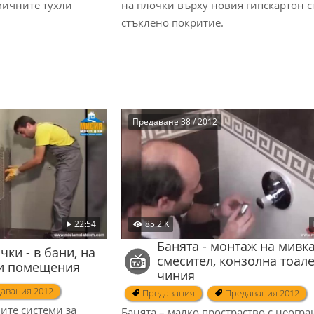
мичните тухли
на плочки върху новия гипскартон с
стъклено покритие.
Предаване 38 / 2012
22:54
85.2 K
Банята - монтаж на мивка
чки - в бани, на
смесител, конзолна тоал
хи помещения
чиния
авания 2012
Предавания
Предавания 2012
ите системи за
Банята – малко простраство с неогр