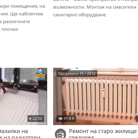
мокри помещения, на
възможности. Монтаж на смесители
ения. Ще наблегнем
санитарно оборудване.
в различните
а плочки
Предаване 35 / 2012
22:50
91.8 K
мазилки на
Ремонт на старо жилище
ж на радиатори
гредоред