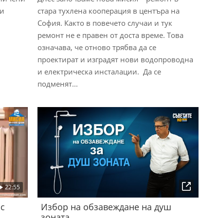
 и
стара тухлена кооперация в центъра на
София. Както в повечето случаи и тук
ремонт не е правен от доста време. Това
означава, че отново трябва да се
проектират и изградят нови водопроводна
и електрическа инсталации. Да се
подменят...
22:55
 с
Избор на обзавеждане на душ
зоната