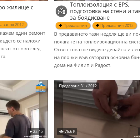
Топлоизолация с EPS,
ро жилище с
подготовка на стени и та
за боядисване
авания 2012
Предавания
Предавания 2012
окажем един ремонт
В предаването тази неделя ще ви п
 където се наложи
полагане на топлоизолационна систе
лязат отново след
Освен това ше видите дизайна и ле
онта.
на плочки във свтората основна бан
дома на Филип и Радост.
Предаване 31 / 2012
22:45
76.6 K