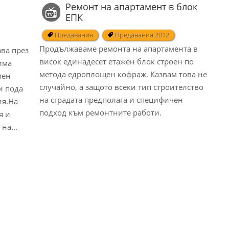
Ремонт на апартамент в блок
ЕПК
Предавания
Предавания 2012
Продължаваме ремонта на апартамента в
ва през
висок единадесет етажен блок строен по
има
метода едроплощен кофраж. Казвам това не
мен
случайно, а защото всеки тип строителство
и пода
на сградата предполага и специфичен
ия.На
подход към ремонтните работи.
я и
на...