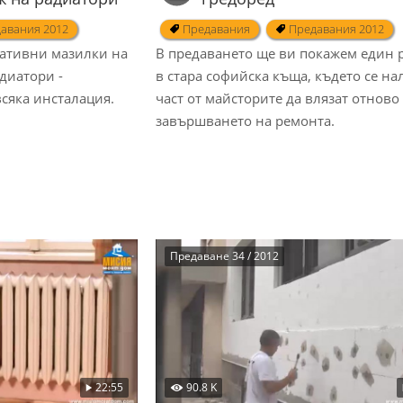
авания 2012
Предавания
Предавания 2012
ативни мазилки на
В предаването ще ви покажем един 
диатори -
в стара софийска къща, където се н
всяка инсталация.
част от майсторите да влязат отново
завършването на ремонта.
Предаване 34 / 2012
22:55
90.8 K