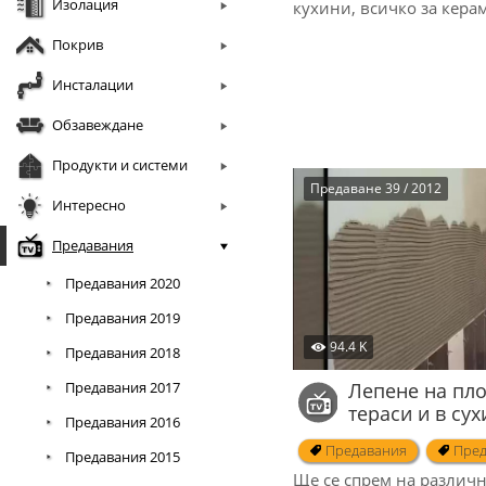
Изолация
кухини, всичко за кера
Покрив
Инсталации
Обзавеждане
Продукти и системи
Предаване 39 / 2012
Интересно
Предавания
Предавания 2020
Предавания 2019
94.4 K
Предавания 2018
Предавания 2017
Лепене на пло
тераси и в су
Предавания 2016
Предавания
Пред
Предавания 2015
Ще се спрем на различн