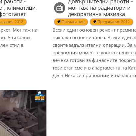
 работи -
Довършителни работи –
ет, климатици,
монтаж на радиатори и
фототапет
декоративна мазилка
авания 2012
Предавания
Предавания 2012
аркет. Монтаж на
Всеки един основен ремонт премина
ан. Уникални
няколко основни етапа. Всеки един 
ален стил в
своите задължителни операции. За 
преломния момент е когато стените 
вече са готови за финалните покрит
този етап сме и в апартамента на Кат
Деян.Нека си припомним и началото 