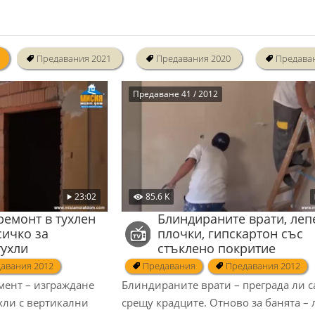
Предавания 2021
Предавания 2020
Предава
Предаване 41 / 2012
23:02
85.6 K
ремонт в тухлен
Блиндираните врати, леп
сичко за
плочки, гипскартон със
тухли
стъклено покритие
авания 2012
Предавания
Предавания 2012
мент – изграждане
Блиндираните врати – преграда ли с
хли с вертикални
срещу крадците. Отново за банята –