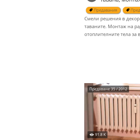
Предавания
Пред
Смели решения в декор
таваните. Монтаж на ра
отоплителните тела за 
Предаване 35 / 2012
91.8 K