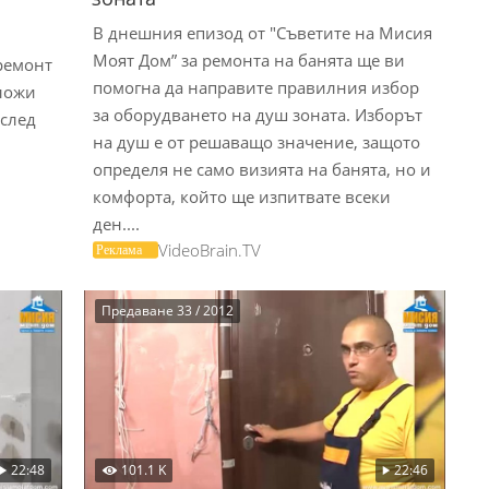
В днешния епизод от "Съветите на Мисия
Моят Дом” за ремонта на банята ще ви
ремонт
помогна да направите правилния избор
аложи
за оборудването на душ зоната. Изборът
 след
на душ е от решаващо значение, защото
определя не само визията на банята, но и
комфорта, който ще изпитвате всеки
ден....
VideoBrain.TV
Предаване 33 / 2012
22:48
101.1 K
22:46