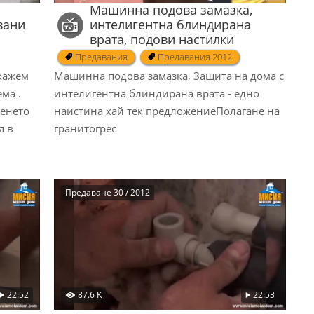
Машинна подова замазка,
вани
интелигентна блиндирана
врата, подови настилки
Предавания
Предавания 2012
окажем
Машинна подова замазка, Защита на дома с
ма .
интелигентна блиндирана врата - едно
пенето
наистина хай тек предложениеПолагане на
я в
гранитогрес
Предаване 30 / 2012
22:52
87.6 K
22:53