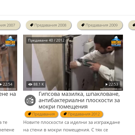
ния 2007
Предавания 2008
Предавания 2009
Предаване 40 / 2012
22:54
88.1 K
22:53
ене на
Гипсова мазилка, шпакловане,
антибактериални плоскости за
мокри помещения
Предавания
Предавания 2012
а те
Новите плоскости са иделни за изграждане
 лепене
на стени в мокри помещения. С тях се