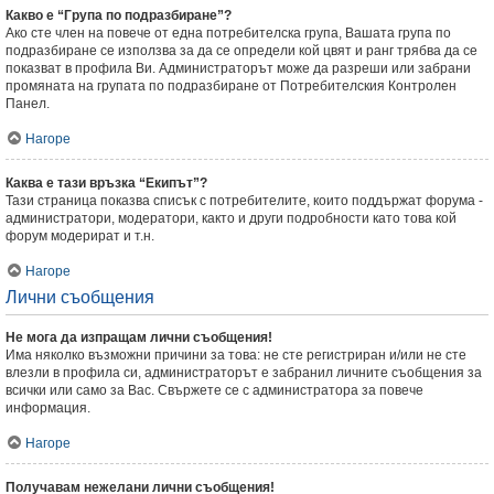
Какво е “Група по подразбиране”?
Ако сте член на повече от една потребителска група, Вашата група по
подразбиране се използва за да се определи кой цвят и ранг трябва да се
показват в профила Ви. Администраторът може да разреши или забрани
промяната на групата по подразбиране от Потребителския Контролен
Панел.
Нагоре
Каква е тази връзка “Екипът”?
Тази страница показва списък с потребителите, които поддържат форума -
администратори, модератори, както и други подробности като това кой
форум модерират и т.н.
Нагоре
Лични съобщения
Не мога да изпращам лични съобщения!
Има няколко възможни причини за това: не сте регистриран и/или не сте
влезли в профила си, администраторът е забранил личните съобщения за
всички или само за Вас. Свържете се с администратора за повече
информация.
Нагоре
Получавам нежелани лични съобщения!