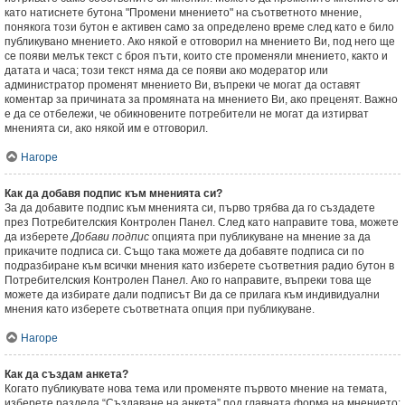
като натиснете бутона "Промени мнението" на съответното мнение,
понякога този бутон е активен само за определено време след като е било
публикувано мнението. Ако някой е отговорил на мнението Ви, под него ще
се появи мелък текст с броя пъти, които сте променяли мнението, както и
датата и часа; този текст няма да се появи ако модератор или
администратор променят мнението Ви, въпреки че могат да оставят
коментар за причината за промяната на мнението Ви, ако преценят. Важно
е да се отбележи, че обикновените потребители не могат да изтирват
мненията си, ако някой им е отговорил.
Нагоре
Как да добавя подпис към мненията си?
За да добавите подпис към мненията си, първо трябва да го създадете
през Потребителския Контролен Панел. След като направите това, можете
да изберете
Добави подпис
опцията при публикуване на мнение за да
прикачите подписа си. Също така можете да добавяте подписа си по
подразбиране към всички мнения като изберете съответния радио бутон в
Потребителския Контролен Панел. Ако го направите, въпреки това ще
можете да избирате дали подписът Ви да се прилага към индивидуални
мнения като изберете съответната опция при публикуване.
Нагоре
Как да създам анкета?
Когато публикувате нова тема или променяте първото мнение на темата,
изберете раздела “Създаване на анкета” под главната форма на мнението;