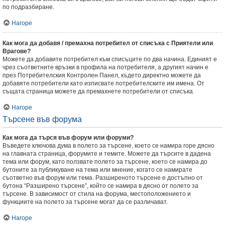
по подразбиране.
Нагоре
Как мога да добавя / премахна потребител от списъка с Приятели или
Врагове?
Можете да добавите потребител към списъците по два начина. Единият е
чрез съответните връзки в профила на потребителя, а другият начин е
през Потребителския Контролен Панел, където директно можете да
добавяте потребители като изписвате потребителските им имена. От
същата страница можете да премахнете потребители от списъка.
Нагоре
Търсене във форума
Как мога да търся във форум или форуми?
Въведете ключова дума в полето за търсене, което се намира горе дясно
на главната страница, форумите и темите. Можете да търсите в дадена
тема или форум, като ползвате полето за търсене, което се намира до
бутоните за публикуване на тема или мнение, когато се намирате
съответно във форум или тема. Разширеното търсене е достъпно от
бутона “Разширено търсене”, който се намира в дясно от полето за
търсене. В зависимост от стила на форума, местоположението и
функциите на полето за търсене могат да се различават.
Нагоре