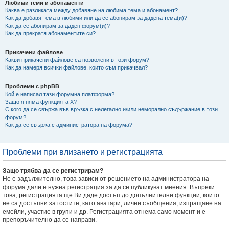
Любими теми и абонаменти
Каква е разликата между добавяне на любима тема и абонамент?
Как да добавя тема в любими или да се абонирам за дадена тема(и)?
Как да се абонирам за даден форум(и)?
Как да прекратя абонаментите си?
Прикачени файлове
Какви прикачени файлове са позволени в този форум?
Как да намеря всички файлове, които съм прикачвал?
Проблеми с phpBB
Кой е написал тази форумна платформа?
Защо я няма функцията X?
С кого да се свържа във връзка с нелегално и/или неморално съдържание в този
форум?
Как да се свържа с администратора на форума?
Проблеми при влизането и регистрацията
Защо трябва да се регистрирам?
Не е задължително, това зависи от решението на администратора на
форума дали е нужна регистрация за да се публикуват мнения. Въпреки
това, регистрацията ще Ви даде достъп до допълнителни функции, които
не са достъпни за гостите, като аватари, лични съобщения, изпращане на
емейли, участие в групи и др. Регистрацията отнема само момент и е
препоръчително да се направи.