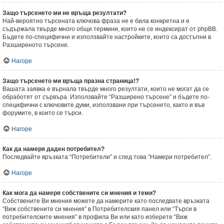
Защо търсенето ми не връща резултати?
Най-вероятно търсената ключова фраза не е била конкретна и е
съдържала твърде много общи термини, които не се индексират от phpBB.
Бъдете по-специфични и използвайте настройките, които са достъпни в
Разширеното търсене.
Нагоре
Защо търсенето ми връща празна страница!?
Вашата заявка е върнала твърде много резултати, които не могат да се
обработят от сървъра. Използвайте “Разширено търсене” и бъдете по-
специфични с ключовите думи, използвани при търсенето, както и във
форумите, в които се търси.
Нагоре
Как да намеря даден потребител?
Последвайте връзката “Потребители” и след това “Намери потребител”.
Нагоре
Как мога да намеря собствените си мнения и теми?
Собствените Ви мнения можете да намерите като последвате връзката
“Виж собствените си мнения” в Потребителския панел или “Търси в
потребителските мнения” в профила Ви или като изберете “Виж