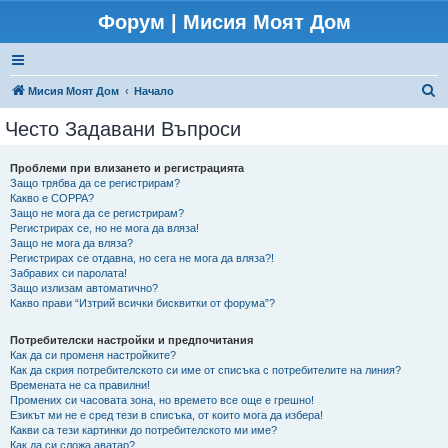
Форум | Мисия Моят Дом
Т
Мисия Моят Дом
Начало
ъ
Често Задавани Въпроси
р
с
Проблеми при влизането и регистрацията
Защо трябва да се регистрирам?
е
Какво е COPPA?
н
Защо не мога да се регистрирам?
Регистрирах се, но не мога да вляза!
е
Защо не мога да вляза?
Регистрирах се отдавна, но сега не мога да вляза?!
Забравих си паролата!
Защо излизам автоматично?
Какво прави “Изтрий всички бисквитки от форума”?
Потребителски настройки и предпочитания
Как да си променя настройките?
Как да скрия потребителското си име от списъка с потребителите на линия?
Времената не са правилни!
Промених си часовата зона, но времето все още е грешно!
Езикът ми не е сред тези в списъка, от които мога да избера!
Какви са тези картинки до потребителското ми име?
Как да си сложа аватар?