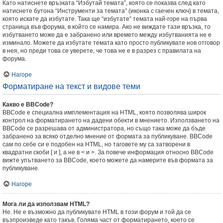
Като натиснете връзката “Избутай темата”, която се показва след като
натиснете бутона “Инструменти за темата” (иконка с гаечен ключ) в темата,
която искате да избутате. Така ще “избутате” темата най-горе на първа
страница във форума, в който се намира. Ако не виждате тази връзка, то
избутването може да е забранено или времето между избутванията не е
изминало. Можете да избутате темата като просто публикувате нов отговор
в нея, но преди това се уверете, че това не е в разрез с правилата на
форума.
Нагоре
Форматиране на текст и видове теми
Какво е BBCode?
BBCode е специална имплементация на HTML, която позволява широк
контрол на форматирането на дадени обекти в мнението. Използването на
BBCode се разрешава от администратора, но също така може да бъде
забранено за всяко отделно мнение от формата за публикуване. BBCode
сам по себе си е подобен на HTML, но таговете му са затворени в
квадратни скоби [ и ], а не в < и >. За повече информация относно BBCode
вижте упътването за BBCode, което можете да намерите във формата за
публикуване.
Нагоре
Мога ли да използвам HTML?
Не. Не е възможно да публикувате HTML в този форум и той да се
възпроизведе като такъв. Голяма част от форматирането, което се