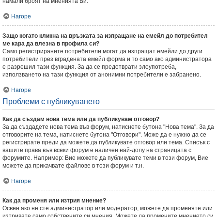
намали броят на мненията Ви.
Нагоре
Защо когато кликна на връзката за изпращане на емейл до потребител
ме кара да влезна в профила си?
Само регистрираните потребители могат да изпращат емейли до други
потребители през вградената емейл форма и то само ако администратора
е разрешил тази функция. За да се предотврати злоупотреба,
използването на тази функция от анонимни потребители е забранено.
Нагоре
Проблеми с публикуването
Как да създам нова тема или да публикувам отговор?
За да създадете нова тема във форум, натиснете бутона "Нова тема". За да
отговорите на тема, натиснете бутона "Отговори". Може да е нужно да се
регистрирате преди да можете да публикувате отговор или тема. Списък с
вашите права във всеки форум е наличен най-долу на страницата с
форумите. Например: Вие можете да публикувате теми в този форум, Вие
можете да прикачвате файлове в този форум и т.н.
Нагоре
Как да променя или изтрия мнение?
Освен ако не сте администратор или модератор, можете да променяте или
изтривате само собствените си мнения. Можете да промените мнението си