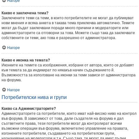
Нагоре
Какво е заключена тема?
Заключените теми са теми, в които потребителите не могат да публикуват
нови мнения и всяка анкета в такава тема приключва автоматично. Темите
могат да бъдат заключвани поради много причини и модераторите или
администраторите са отговорни за това. Можете също така да заключвате
собствените си теми, ако това е разрешено от администратора.
Нагоре
Какво е иконка на темата?
Иконките на темите са изображения, избрани от автора, които се добавят
към темата за да индикират по някакъв начин съдържанието й.
Възможността за използване на иконки за теми зависи от администратора
на форума.
Нагоре
Потребителски нива и групи
Какво са Администраторите?
Администраторите са потребители, които имат най-високо ниво на контрол
във форума. В зависимост от това, дали създателя на форума е дал
съответните права, тези потребители могат да контролират всички
възможни операции във форума, включително управление на правата,
изгонените потребители, създаването на потребителски групи,
назначаване на модератори и т.н. Също така, те могат да имат пълни