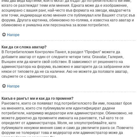
Има два вида картинки, които могат да бъдат до потребителското Ви име,
когато се разглеждат теми или мнения. Едната може да е изображение,
асоциирано с вашия ранг, най-често във формата на звезди, квадратчета
или точки, индикиращи колко мнения сте публикувал или Вашият статус във
форума. Другата картинка, обикновено по-голяма, е известна като аватар и
обикновено е уникална или персонална за всеки потребител.
Нагоре
Как да си сложа аватар?
В Потребителския Контролен Панел, в раздел “Профил” можете да
добавите аватар от един от следните четири типа: Gravatar, Галерия,
Външен или да качите свой собствен. В зависимост от решението на
администратора на форума, възможно е аватарите да са забранени или
някои от типовете да не са налични. Ако не можете да ползвате аватар,
свържете се с администратора.
Нагоре
Какъв е рангът ми и как да го променя?
Ранговете, които се появяват под потребителското Ви име, показват броя
на мненията, които сте публикували или идентифицират дадени
потребители, например модератори или администратори. Обикновено, не
можете директно да промените имената на ранговете, тъй като те се
определят от администратора. Моля, не злоупотребявайте, като
публикувате ненужни мнения само и само да увеличите ранга си. Повечето
форуми не толерират това и модератор или администратор може да