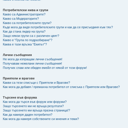
Потребителски нива и групи
Какво са Администраторите?
Какво са Модераторите?
Какво са потребителските групи?
Къде мога да видя потребителските групи и как да се присъединя към тях?
Как да стана лидер на група?
Защо някои групи са с различен цвят?
Какво е “Група по подразбиране”?
Каква е тази връзка “Екипът”?
Лични съобщения
Не мога да изпращам лични съобщения!
Получавам нежелани лични съобщения!
Получих спам или обиден емейл от някой от този форум!
Приятели и врагове
Какви са тези списъци с Приятели и Врагове?
Как мога да добавя / премахна потребител от списъка с Приятели или Врагове?
Търсене във форума
Как мога да търся във форум или форуми?
Защо търсенето ми не връща резултати?
Защо търсенето ми връща празна страница!?
Как да намеря даден потребител?
Как мога да намеря собствените си мнения и теми?