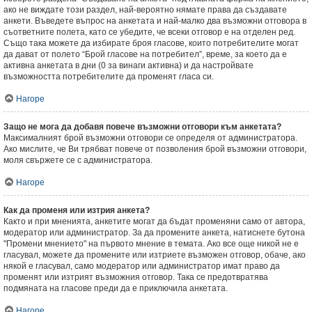
ако не виждате този раздел, най-вероятно нямате права да създавате
анкети. Въведете въпрос на анкетата и най-малко два възможни отговора в
съответните полета, като се убедите, че всеки отговор е на отделен ред.
Също така можете да избирате броя гласове, които потребителите могат
да дават от полето “Брой гласове на потребител”, време, за което да е
активна анкетата в дни (0 за винаги активна) и да настройвате
възможността потребителите да променят гласа си.
Нагоре
Защо не мога да добавя повече възможни отговори към анкетата?
Максималният брой възможни отговори се определя от администратора.
Ако мислите, че Ви трябват повече от позволения брой възможни отговори,
моля свържете се с администратора.
Нагоре
Как да променя или изтрия анкета?
Както и при мненията, анкетите могат да бъдат променяни само от автора,
модератор или администратор. За да промените анкета, натиснете бутона
"Промени мнението" на първото мнение в темата. Ако все още никой не е
гласувал, можете да промените или изтриете възможен отговор, обаче, ако
някой е гласувал, само модератор или администратор имат право да
променят или изтрият възможния отговор. Така се предотвратява
подмяната на гласове преди да е приключила анкетата.
Нагоре