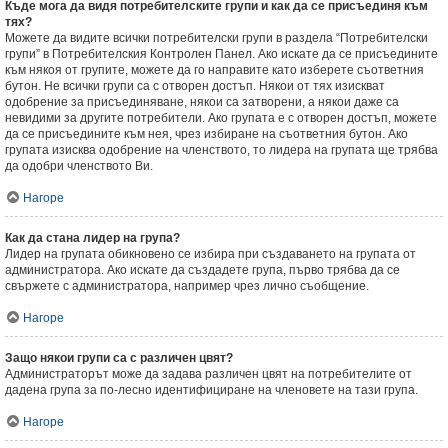
Къде мога да видя потребителските групи и как да се присъединя към
тях?
Можете да видите всички потребителски групи в раздела “Потребителски
групи” в Потребителския Контролен Панел. Ако искате да се присъедините
към някоя от групите, можете да го направите като изберете съответния
бутон. Не всички групи са с отворен достъп. Някои от тях изискват
одобрение за присъединяване, някои са затворени, а някои даже са
невидими за другите потребители. Ако групата е с отворен достъп, можете
да се присъедините към нея, чрез избиране на съответния бутон. Ако
групата изисква одобрение на членството, то лидера на групата ще трябва
да одобри членството Ви.
Нагоре
Как да стана лидер на група?
Лидер на групата обикновено се избира при създаването на групата от
администратора. Ако искате да създадете група, първо трябва да се
свържете с администратора, например чрез лично съобщение.
Нагоре
Защо някои групи са с различен цвят?
Администраторът може да задава различен цвят на потребителите от
дадена група за по-лесно идентифициране на членовете на тази група.
Нагоре