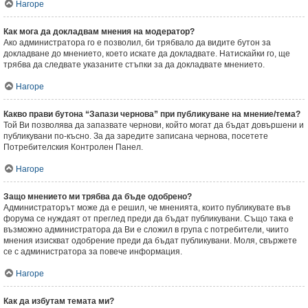
Нагоре
Как мога да докладвам мнения на модератор?
Ако администратора го е позволил, би трябвало да видите бутон за
докладване до мнението, което искате да докладвате. Натискайки го, ще
трябва да следвате указаните стъпки за да докладвате мнението.
Нагоре
Какво прави бутона “Запази чернова” при публикуване на мнение/тема?
Той Ви позволява да запазвате чернови, който могат да бъдат довършени и
публикувани по-късно. За да заредите записана чернова, посетете
Потребителския Контролен Панел.
Нагоре
Защо мнението ми трябва да бъде одобрено?
Администраторът може да е решил, че мненията, които публикувате във
форума се нуждаят от преглед преди да бъдат публикувани. Също така е
възможно администратора да Ви е сложил в група с потребители, чиито
мнения изискват одобрение преди да бъдат публикувани. Моля, свържете
се с администратора за повече информация.
Нагоре
Как да избутам темата ми?