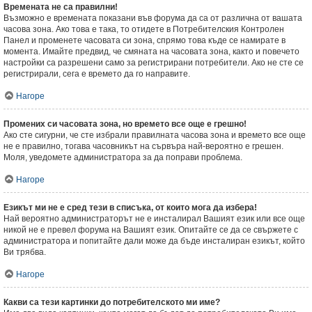
Времената не са правилни!
Възможно е времената показани във форума да са от различна от вашата
часова зона. Ако това е така, то отидете в Потребителския Контролен
Панел и променете часовата си зона, спрямо това къде се намирате в
момента. Имайте предвид, че смяната на часовата зона, както и повечето
настройки са разрешени само за регистрирани потребители. Ако не сте се
регистрирали, сега е времето да го направите.
Нагоре
Промених си часовата зона, но времето все още е грешно!
Ако сте сигурни, че сте избрали правилната часова зона и времето все още
не е правилно, тогава часовникът на сървъра най-вероятно е грешен.
Моля, уведомете администратора за да поправи проблема.
Нагоре
Езикът ми не е сред тези в списъка, от които мога да избера!
Най вероятно администраторът не е инсталирал Вашият език или все още
никой не е превел форума на Вашият език. Опитайте се да се свържете с
администратора и попитайте дали може да бъде инсталиран езикът, който
Ви трябва.
Нагоре
Какви са тези картинки до потребителското ми име?