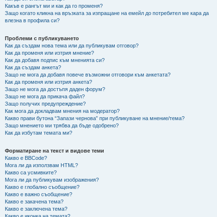
Какъв е рангът ми и как да го променя?
Защо когато кликна на връзката за изпращане на емейл до потребител ме кара да
влезна в профила си?
Проблеми с публикуването
Как да създам нова тема или да публикувам отговор?
Как да променя или изтрия мнение?
Как да добавя подпис към мненията си?
Как да създам анкета?
Защо не мога да добавя повече възможни отговори към анкетата?
Как да променя или изтрия анкета?
Защо не мога да достъпя даден форум?
Защо не мога да прикача файл?
Защо получих предупреждение?
Как мога да докладвам мнения на модератор?
Какво прави бутона “Запази чернова” при публикуване на мнение/тема?
Защо мнението ми трябва да бъде одобрено?
Как да избутам темата ми?
Форматиране на текст и видове теми
Какво е BBCode?
Мога ли да използвам HTML?
Какво са усмивките?
Мога ли да публикувам изображения?
Какво е глобално съобщение?
Какво е важно съобщение?
Какво е закачена тема?
Какво е заключена тема?
Какво е иконка на темата?