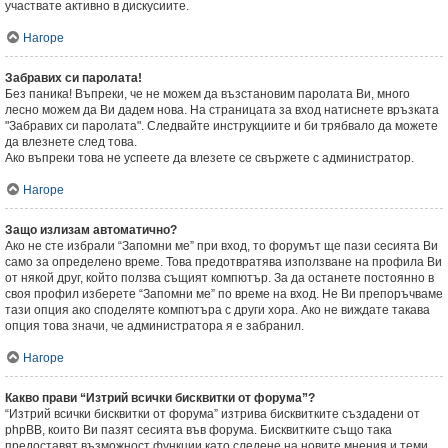
участвате активно в дискусиите.
Нагоре
Забравих си паролата!
Без паника! Въпреки, че не можем да възстановим паролата Ви, много
лесно можем да Ви дадем нова. На страницата за вход натиснете връзката
"Забравих си паролата". Следвайте инструкциите и би трябвало да можете
да влезнете след това.
Ако въпреки това не успеете да влезете се свържете с администратор.
Нагоре
Защо излизам автоматично?
Ако не сте избрали “Запомни ме” при вход, то форумът ще пази сесията Ви
само за определено време. Това предотвратява използване на профила Ви
от някой друг, който ползва същият компютър. За да останете постоянно в
своя профил изберете “Запомни ме” по време на вход. Не Ви препоръчваме
тази опция ако споделяте компютъра с други хора. Ако не виждате такава
опция това значи, че администратора я е забранил.
Нагоре
Какво прави “Изтрий всички бисквитки от форума”?
“Изтрий всички бисквитки от форума” изтрива бисквитките създадени от
phpBB, които Ви пазят сесията във форума. Бисквитките също така
предоставят възможност функции като следене на новите мнения и теми