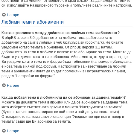
собствените си мнения” от менюто с Бързи връзки. За да намерите темите
си, използвайте Разширеното търсене и попълнете различните настройки.
Нагоре
Любими теми и абонаменти
Каква е разликата между добавяне на любима тема и абонамент?
В phpBB версия 3.0, добавянето на любима тема работеше като
добавянето на сайт в любими в уеб браузъра ви (bookmark). Не бивате
уведомен когато темата е обновена. От phpBB версия 3.1 натам,
добавянето на тема в любими е повече като абониране за тема. Можете да
бъдете уведомен, когато тя е обновена. Абонамента, от друга страна, ще
Ви уведоми когато тема или форум бъдат обновени (например публикувана
е нова тема в някой под форум). Настройките за известяване за любими
теми и абонаменти могат да бъдат променяни в Потребителския панел,
раздел “Настройки на форума”.
Нагоре
Как да добавя тема в любими или да се абонирам за дадена тема(и)?
Можете да добавите тема в любими или да се абонирате за дадена тема
като изберете съответната връзка в менюто “Инструменти за темата”
(бутон с гаечен ключ намиращ се най-горе и най-долу на всяка тема).
Отговарянето на тема с включена опция “Уведоми ме при нов отговор в
темата” също ще Ви абонира за темата.
Нагоре