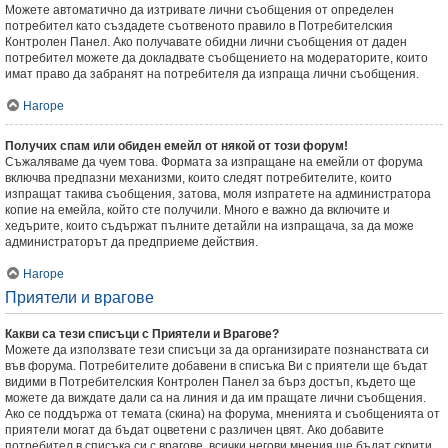
Можете автоматично да изтривате лични съобщения от определен
потребител като създадете съотвеното правило в Потребителския
Контролен Панел. Ако получавате обидни лични съобщения от даден
потребител можете да докладвате съобщението на модераторите, които
имат право да забранят на потребителя да изпраща лични съобщения.
Нагоре
Получих спам или обиден емейл от някой от този форум!
Съжаляваме да чуем това. Формата за изпращане на емейли от форума
включва предпазни механизми, които следят потребителите, които
изпращат такива съобщения, затова, моля изпратете на администратора
копие на емейла, който сте получили. Много е важно да включите и
хедърите, които съдържат пълните детайли на изпращача, за да може
администраторът да предприеме действия.
Нагоре
Приятели и врагове
Какви са тези списъци с Приятели и Врагове?
Можете да използвате тези списъци за да организирате познанствата си
във форума. Потребителите добавени в списъка Ви с приятели ще бъдат
видими в Потребителския Контролен Панел за бърз достъп, където ще
можете да виждате дали са на линия и да им пращате лични съобщения.
Ако се поддържа от темата (скина) на форума, мненията и съобщенията от
приятели могат да бъдат оцветени с различен цвят. Ако добавите
потребител в списъка си с врагове, всички негови мнения ще бъдат скрити