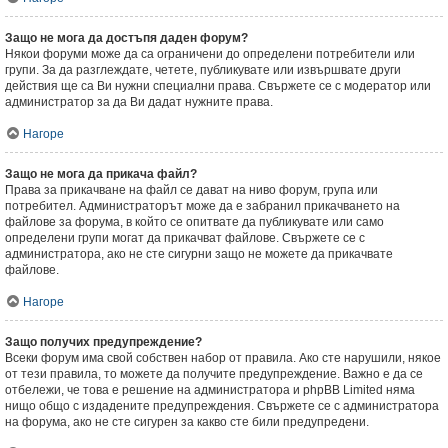
Защо не мога да достъпя даден форум?
Някои форуми може да са ограничени до определени потребители или
групи. За да разглеждате, четете, публикувате или извършвате други
действия ще са Ви нужни специални права. Свържете се с модератор или
администратор за да Ви дадат нужните права.
Нагоре
Защо не мога да прикача файл?
Права за прикачване на файл се дават на ниво форум, група или
потребител. Администраторът може да е забранил прикачването на
файлове за форума, в който се опитвате да публикувате или само
определени групи могат да прикачват файлове. Свържете се с
администратора, ако не сте сигурни защо не можете да прикачвате
файлове.
Нагоре
Защо получих предупреждение?
Всеки форум има свой собствен набор от правила. Ако сте нарушили, някое
от тези правила, то можете да получите предупреждение. Важно е да се
отбележи, че това е решение на администратора и phpBB Limited няма
нищо общо с издадените предупреждения. Свържете се с администратора
на форума, ако не сте сигурен за какво сте били предупредени.