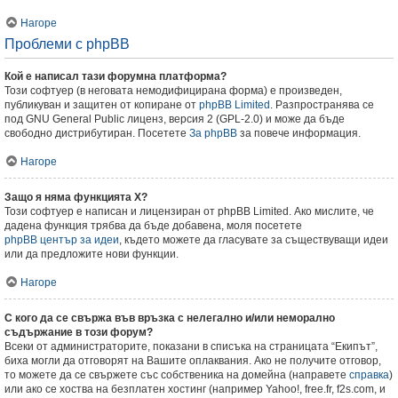
Нагоре
Проблеми с phpBB
Кой е написал тази форумна платформа?
Този софтуер (в неговата немодифицирана форма) е произведен,
публикуван и защитен от копиране от
phpBB Limited
. Разпространява се
под GNU General Public лиценз, версия 2 (GPL-2.0) и може да бъде
свободно дистрибутиран. Посетете
За phpBB
за повече информация.
Нагоре
Защо я няма функцията X?
Този софтуер е написан и лицензиран от phpBB Limited. Ако мислите, че
дадена функция трябва да бъде добавена, моля посетете
phpBB център за идеи
, където можете да гласувате за съществуващи идеи
или да предложите нови функции.
Нагоре
С кого да се свържа във връзка с нелегално и/или неморално
съдържание в този форум?
Всеки от администраторите, показани в списъка на страницата “Екипът”,
биха могли да отговорят на Вашите оплаквания. Ако не получите отговор,
то можете да се свържете със собственика на домейна (направете
справка
)
или ако се хоства на безплатен хостинг (например Yahoo!, free.fr, f2s.com, и