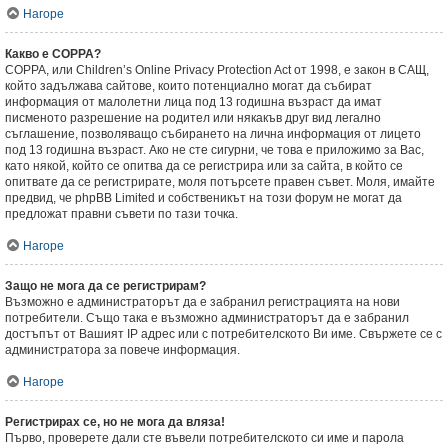
Нагоре
Какво е COPPA?
COPPA, или Children’s Online Privacy Protection Act от 1998, е закон в САЩ,
който задължава сайтове, които потенциално могат да събират
информация от малолетни лица под 13 годишна възраст да имат
писменото разрешение на родител или някакъв друг вид легално
съглашение, позволяващо събирането на лична информация от лицето
под 13 годишна възраст. Ако не сте сигурни, че това е приложимо за Вас,
като някой, който се опитва да се регистрира или за сайта, в който се
опитвате да се регистрирате, моля потърсете правен съвет. Моля, имайте
предвид, че phpBB Limited и собственикът на този форум не могат да
предложат правни съвети по тази точка.
Нагоре
Защо не мога да се регистрирам?
Възможно е администраторът да е забранил регистрацията на нови
потребители. Също така е възможно администраторът да е забранил
достъпът от Вашият IP адрес или с потребителското Ви име. Свържете се с
администратора за повече информация.
Нагоре
Регистрирах се, но не мога да вляза!
Първо, проверете дали сте въвели потребителското си име и парола