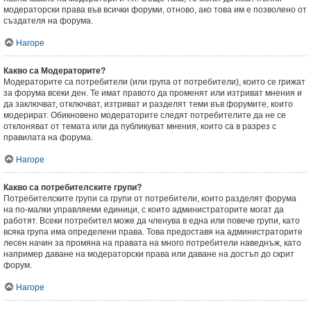
модераторски права във всички форуми, отново, ако това им е позволено от
създателя на форума.
Нагоре
Какво са Модераторите?
Модераторите са потребители (или група от потребители), които се грижат
за форума всеки ден. Те имат правото да променят или изтриват мнения и
да заключват, отключват, изтриват и разделят теми във форумите, които
модерират. Обикновено модераторите следят потребителите да не се
отклоняват от темата или да публикуват мнения, които са в разрез с
правилата на форума.
Нагоре
Какво са потребителските групи?
Потребителските групи са групи от потребители, които разделят форума
на по-малки управляеми единици, с които администраторите могат да
работят. Всеки потребител може да членува в една или повече групи, като
всяка група има определени права. Това предоставя на администраторите
лесен начин за промяна на правата на много потребители наведнъж, като
например даване на модераторски права или даване на достъп до скрит
форум.
Нагоре