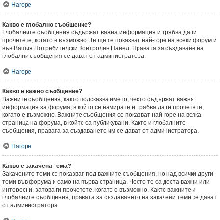
Нагоре
Какво е глобално съобщение?
Глобалните съобщения съдържат важна информация и трябва да ги
прочетете, когато е възможно. Те ще се показват най-горе на всеки форум и
във Вашия Потребителски Контролен Панел. Правата за създаване на
глобални съобщения се дават от администратора.
Нагоре
Какво е важно съобщение?
Важните съобщения, както подсказва името, често съдържат важна
информация за форума, в който се намирате и трябва да ги прочетете,
когато е възможно. Важните съобщения се показват най-горе на всяка
страница на форума, в който са публикувани. Както и глобалните
съобщения, правата за създаването им се дават от администратора.
Нагоре
Какво е закачена тема?
Закачените теми се показват под важните съобщения, но над всички други
теми във форума и само на първа страница. Често те са доста важни или
интересни, затова ги прочетете, когато е възможно. Както важните и
глобалните съобщения, правата за създаването на закачени теми се дават
от администратора.