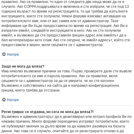
правилно. Ако са правилни, то едно от следните две неща може да се е
случило. Ако COPPA поддръжката е включена и сте избрали, че сте под 13
годишна възраст по време на регистрацията, то ще трябва да изпълните
инструкциите, които сте получили. Някои форуми изискват активация на
потребителското име, или от вас самия или от администратор. Тази
информаия ще Ви бъде предоставена по време на регистрация. Ако Ви е
изпратен емейл, следвайте инструкциите в него. Ако не сте получили
емейл, е възможно да сте предоставили грешен адрес или емейлът да е
бил категоризиран като спам. Ако сте сигурни, че емейл адресът, който сте
предоставили е верен, моля свържете се с администратор.
Нагоре
Защо не мога да вляза?
Има няколко възможни причини за това. Първо, проверете дали сте въвели
потребителското си име и парола правилно. Ако са правилни, моля
свържете се с администратор за да се уверите, че не сте изгонен.
Възможно е собственикът на сайта да е направил конфигурационна
грешка, която трябва да отстрани.
Нагоре
Регистрирах се отдавна, но сега не мога да вляза?!
Възможно е администраторът да е деактивирал или изтрил профила Ви по
някаква причина. Много форуми периодично изтриват потребители, които
не публикуват мнения за дълго време за да намалят размера на базата
данни. Ако това се е случило, опитайте да се регистрирате отново и да