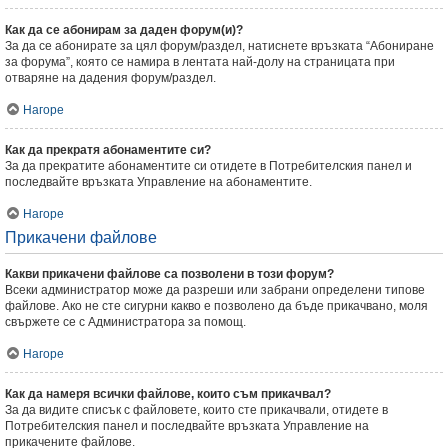
Как да се абонирам за даден форум(и)?
За да се абонирате за цял форум/раздел, натиснете връзката “Абониране
за форума”, която се намира в лентата най-долу на страницата при
отваряне на дадения форум/раздел.
Нагоре
Как да прекратя абонаментите си?
За да прекратите абонаментите си отидете в Потребителския панел и
последвайте връзката Управление на абонаментите.
Нагоре
Прикачени файлове
Какви прикачени файлове са позволени в този форум?
Всеки администратор може да разреши или забрани определени типове
файлове. Ако не сте сигурни какво е позволено да бъде прикачвано, моля
свържете се с Администратора за помощ.
Нагоре
Как да намеря всички файлове, които съм прикачвал?
За да видите списък с файловете, които сте прикачвали, отидете в
Потребителския панел и последвайте връзката Управление на
прикачените файлове.