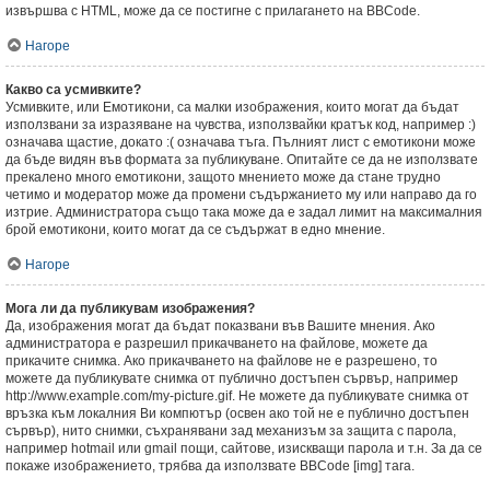
извършва с HTML, може да се постигне с прилагането на BBCode.
Нагоре
Какво са усмивките?
Усмивките, или Емотикони, са малки изображения, които могат да бъдат
използвани за изразяване на чувства, използвайки кратък код, например :)
означава щастие, докато :( означава тъга. Пълният лист с емотикони може
да бъде видян във формата за публикуване. Опитайте се да не използвате
прекалено много емотикони, защото мнението може да стане трудно
четимо и модератор може да промени съдържанието му или направо да го
изтрие. Администратора също така може да е задал лимит на максималния
брой емотикони, които могат да се съдържат в едно мнение.
Нагоре
Мога ли да публикувам изображения?
Да, изображения могат да бъдат показвани във Вашите мнения. Ако
администратора е разрешил прикачването на файлове, можете да
прикачите снимка. Ако прикачването на файлове не е разрешено, то
можете да публикувате снимка от публично достъпен сървър, например
http://www.example.com/my-picture.gif. Не можете да публикувате снимка от
връзка към локалния Ви компютър (освен ако той не е публично достъпен
сървър), нито снимки, съхранявани зад механизъм за защита с парола,
например hotmail или gmail пощи, сайтове, изискващи парола и т.н. За да се
покаже изображението, трябва да използвате BBCode [img] тага.