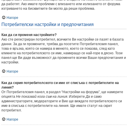
да работят. Ако имате проблеми с влизането или излизането от форума
изтриването на бисквитките би могло да реши проблема.
Нагоре
Потребителски настройки и предпочитания
Как да си променя настройките?
Ако сте регистриран потребител, всичките Ви настройки се пазят в базата
данни. За да ги промените, трябва да посетите Потребителския панел,
това е връзка, която се намира в менюто, което се показва, след като
кликнете на потребителското си име, намиращо се най-горе в дясно. Този
панел ще Ви даде възможност да промените всички Ваши предпочитания и
настройки.
Нагоре
Как да скрия потребителското си име от списъка с потребителите на
линия?
От Потребителския панел, в раздел “Настройки на форума”, ще намерите
опцията
Не показвай кога съм на линия
. Изберете
Да
и само
администраторите, модераторите и Вие ще виждате потребителското си
име в списъка с потребителите на линия. Ще имате статут на скрит
потребител.
Нагоре