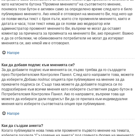
като натиснете бутона "Промени мнението" на съответното мнение,
понякога този бутон е активен само за определено време след като е било
публикувано мнението. Ако някой е отговорил на мнението Ви, под него ще
се появи мелък текст с броя пъти, които сте променяли мнението, както и
датата и часа; този текст няма да се появи ако модератор или
администратор променят мнението Ви, въпреки че могат да оставят
коментар за причината за промяната на мнението Ви, ако преценят. Важно
е да се отбележи, че обикновените потребители не могат да изтирват
мненията си, ако някой им е отговорил.
Нагоре
Как да добавя подпис към мненията си?
За да добавите подпис към мненията си, първо трябва да го създадете
през Потребителския Контролен Панел. След като направите това, можете
да изберете
Добави подпис
опцията при публикуване на мнение за да
прикачите подписа си. Също така можете да добавяте подписа си по
подразбиране към всички мнения като изберете съответния радио бутон в
Потребителския Контролен Панел. Ако го направите, въпреки това ще
можете да избирате дали подписът Ви да се прилага към индивидуални
мнения като изберете съответната опция при публикуване.
Нагоре
Как да създам анкета?
Когато публикувате нова тема или променяте първото мнение на темата,
изберете раздела “Създаване на анкета” под главната форма на мнението;