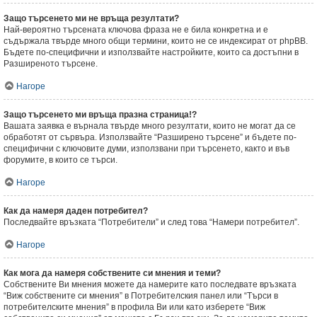
Защо търсенето ми не връща резултати?
Най-вероятно търсената ключова фраза не е била конкретна и е
съдържала твърде много общи термини, които не се индексират от phpBB.
Бъдете по-специфични и използвайте настройките, които са достъпни в
Разширеното търсене.
Нагоре
Защо търсенето ми връща празна страница!?
Вашата заявка е върнала твърде много резултати, които не могат да се
обработят от сървъра. Използвайте “Разширено търсене” и бъдете по-
специфични с ключовите думи, използвани при търсенето, както и във
форумите, в които се търси.
Нагоре
Как да намеря даден потребител?
Последвайте връзката “Потребители” и след това “Намери потребител”.
Нагоре
Как мога да намеря собствените си мнения и теми?
Собствените Ви мнения можете да намерите като последвате връзката
“Виж собствените си мнения” в Потребителския панел или “Търси в
потребителските мнения” в профила Ви или като изберете “Виж