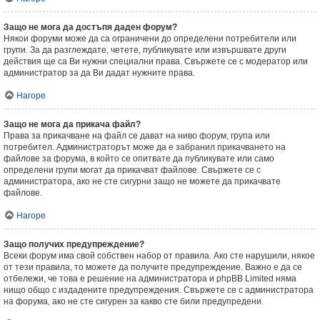
Защо не мога да достъпя даден форум?
Някои форуми може да са ограничени до определени потребители или
групи. За да разглеждате, четете, публикувате или извършвате други
действия ще са Ви нужни специални права. Свържете се с модератор или
администратор за да Ви дадат нужните права.
Нагоре
Защо не мога да прикача файл?
Права за прикачване на файл се дават на ниво форум, група или
потребител. Администраторът може да е забранил прикачването на
файлове за форума, в който се опитвате да публикувате или само
определени групи могат да прикачват файлове. Свържете се с
администратора, ако не сте сигурни защо не можете да прикачвате
файлове.
Нагоре
Защо получих предупреждение?
Всеки форум има свой собствен набор от правила. Ако сте нарушили, някое
от тези правила, то можете да получите предупреждение. Важно е да се
отбележи, че това е решение на администратора и phpBB Limited няма
нищо общо с издадените предупреждения. Свържете се с администратора
на форума, ако не сте сигурен за какво сте били предупредени.