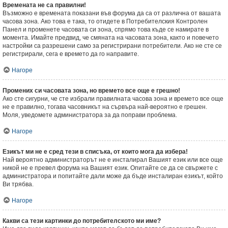
Времената не са правилни!
Възможно е времената показани във форума да са от различна от вашата
часова зона. Ако това е така, то отидете в Потребителския Контролен
Панел и променете часовата си зона, спрямо това къде се намирате в
момента. Имайте предвид, че смяната на часовата зона, както и повечето
настройки са разрешени само за регистрирани потребители. Ако не сте се
регистрирали, сега е времето да го направите.
Нагоре
Промених си часовата зона, но времето все още е грешно!
Ако сте сигурни, че сте избрали правилната часова зона и времето все още
не е правилно, тогава часовникът на сървъра най-вероятно е грешен.
Моля, уведомете администратора за да поправи проблема.
Нагоре
Езикът ми не е сред тези в списъка, от които мога да избера!
Най вероятно администраторът не е инсталирал Вашият език или все още
никой не е превел форума на Вашият език. Опитайте се да се свържете с
администратора и попитайте дали може да бъде инсталиран езикът, който
Ви трябва.
Нагоре
Какви са тези картинки до потребителското ми име?