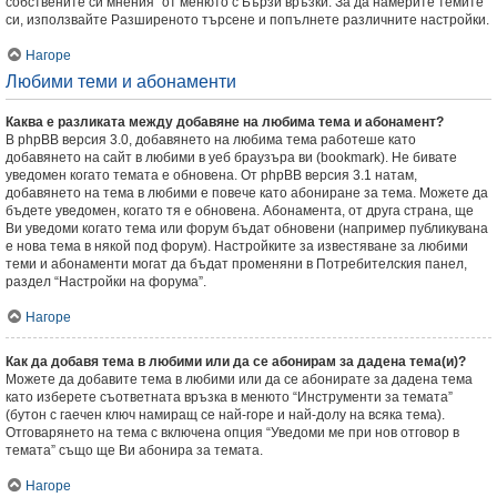
собствените си мнения” от менюто с Бързи връзки. За да намерите темите
си, използвайте Разширеното търсене и попълнете различните настройки.
Нагоре
Любими теми и абонаменти
Каква е разликата между добавяне на любима тема и абонамент?
В phpBB версия 3.0, добавянето на любима тема работеше като
добавянето на сайт в любими в уеб браузъра ви (bookmark). Не бивате
уведомен когато темата е обновена. От phpBB версия 3.1 натам,
добавянето на тема в любими е повече като абониране за тема. Можете да
бъдете уведомен, когато тя е обновена. Абонамента, от друга страна, ще
Ви уведоми когато тема или форум бъдат обновени (например публикувана
е нова тема в някой под форум). Настройките за известяване за любими
теми и абонаменти могат да бъдат променяни в Потребителския панел,
раздел “Настройки на форума”.
Нагоре
Как да добавя тема в любими или да се абонирам за дадена тема(и)?
Можете да добавите тема в любими или да се абонирате за дадена тема
като изберете съответната връзка в менюто “Инструменти за темата”
(бутон с гаечен ключ намиращ се най-горе и най-долу на всяка тема).
Отговарянето на тема с включена опция “Уведоми ме при нов отговор в
темата” също ще Ви абонира за темата.
Нагоре