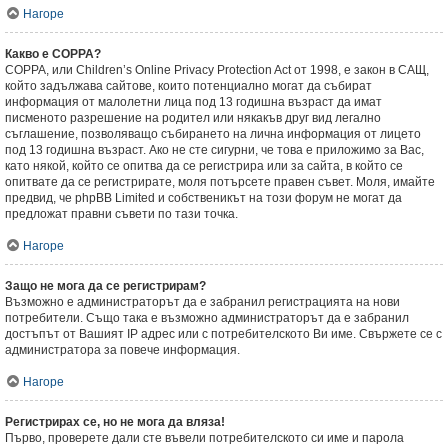
Нагоре
Какво е COPPA?
COPPA, или Children’s Online Privacy Protection Act от 1998, е закон в САЩ,
който задължава сайтове, които потенциално могат да събират
информация от малолетни лица под 13 годишна възраст да имат
писменото разрешение на родител или някакъв друг вид легално
съглашение, позволяващо събирането на лична информация от лицето
под 13 годишна възраст. Ако не сте сигурни, че това е приложимо за Вас,
като някой, който се опитва да се регистрира или за сайта, в който се
опитвате да се регистрирате, моля потърсете правен съвет. Моля, имайте
предвид, че phpBB Limited и собственикът на този форум не могат да
предложат правни съвети по тази точка.
Нагоре
Защо не мога да се регистрирам?
Възможно е администраторът да е забранил регистрацията на нови
потребители. Също така е възможно администраторът да е забранил
достъпът от Вашият IP адрес или с потребителското Ви име. Свържете се с
администратора за повече информация.
Нагоре
Регистрирах се, но не мога да вляза!
Първо, проверете дали сте въвели потребителското си име и парола