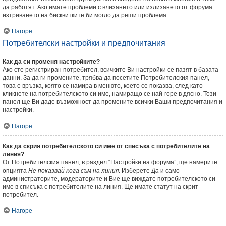
да работят. Ако имате проблеми с влизането или излизането от форума
изтриването на бисквитките би могло да реши проблема.
Нагоре
Потребителски настройки и предпочитания
Как да си променя настройките?
Ако сте регистриран потребител, всичките Ви настройки се пазят в базата
данни. За да ги промените, трябва да посетите Потребителския панел,
това е връзка, която се намира в менюто, което се показва, след като
кликнете на потребителското си име, намиращо се най-горе в дясно. Този
панел ще Ви даде възможност да промените всички Ваши предпочитания и
настройки.
Нагоре
Как да скрия потребителското си име от списъка с потребителите на
линия?
От Потребителския панел, в раздел “Настройки на форума”, ще намерите
опцията
Не показвай кога съм на линия
. Изберете
Да
и само
администраторите, модераторите и Вие ще виждате потребителското си
име в списъка с потребителите на линия. Ще имате статут на скрит
потребител.
Нагоре