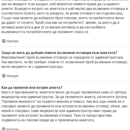
ако не виждате този раздел, най-вероятно нямате права да създавате
анкети. Въведете въпрос на анкетата и най-малко два възможни отговора в
съответните полета, като се убедите, че всеки отговор е на отделен ред.
Също така можете да избирате броя гласове, които потребителите могат
да дават от полето “Брой гласове на потребител”, време, за което да е
активна анкетата в дни (0 за винаги активна) и да настройвате
възможността потребителите да променят гласа си.
Нагоре
Защо не мога да добавя повече възможни отговори към анкетата?
Максималният брой възможни отговори се определя от администратора.
Ако мислите, че Ви трябват повече от позволения брой възможни отговори,
моля свържете се с администратора.
Нагоре
Как да променя или изтрия анкета?
Както и при мненията, анкетите могат да бъдат променяни само от автора,
модератор или администратор. За да промените анкета, натиснете бутона
"Промени мнението" на първото мнение в темата. Ако все още никой не е
гласувал, можете да промените или изтриете възможен отговор, обаче, ако
някой е гласувал, само модератор или администратор имат право да
променят или изтрият възможния отговор. Така се предотвратява
подмяната на гласове преди да е приключила анкетата.
Нагоре