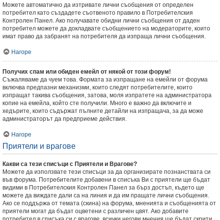
Можете автоматично да изтривате лични съобщения от определен
потребител като създадете съотвеното правило в Потребителския
Контролен Панел. Ако получавате обидни лични съобщения от даден
потребител можете да докладвате съобщението на модераторите, които
имат право да забранят на потребителя да изпраща лични съобщения.
Нагоре
Получих спам или обиден емейл от някой от този форум!
Съжаляваме да чуем това. Формата за изпращане на емейли от форума
включва предпазни механизми, които следят потребителите, които
изпращат такива съобщения, затова, моля изпратете на администратора
копие на емейла, който сте получили. Много е важно да включите и
хедърите, които съдържат пълните детайли на изпращача, за да може
администраторът да предприеме действия.
Нагоре
Приятели и врагове
Какви са тези списъци с Приятели и Врагове?
Можете да използвате тези списъци за да организирате познанствата си
във форума. Потребителите добавени в списъка Ви с приятели ще бъдат
видими в Потребителския Контролен Панел за бърз достъп, където ще
можете да виждате дали са на линия и да им пращате лични съобщения.
Ако се поддържа от темата (скина) на форума, мненията и съобщенията от
приятели могат да бъдат оцветени с различен цвят. Ако добавите
потребител в списъка си с врагове, всички негови мнения ще бъдат скрити