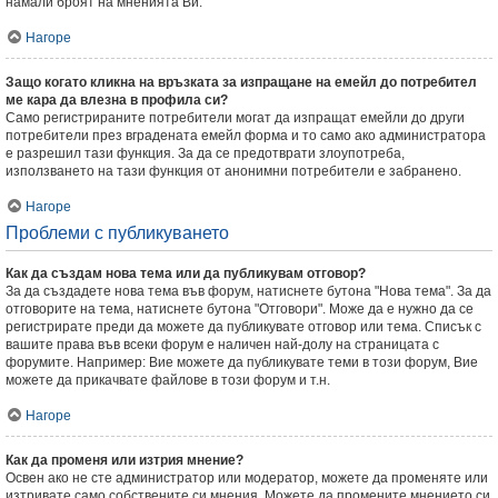
намали броят на мненията Ви.
Нагоре
Защо когато кликна на връзката за изпращане на емейл до потребител
ме кара да влезна в профила си?
Само регистрираните потребители могат да изпращат емейли до други
потребители през вградената емейл форма и то само ако администратора
е разрешил тази функция. За да се предотврати злоупотреба,
използването на тази функция от анонимни потребители е забранено.
Нагоре
Проблеми с публикуването
Как да създам нова тема или да публикувам отговор?
За да създадете нова тема във форум, натиснете бутона "Нова тема". За да
отговорите на тема, натиснете бутона "Отговори". Може да е нужно да се
регистрирате преди да можете да публикувате отговор или тема. Списък с
вашите права във всеки форум е наличен най-долу на страницата с
форумите. Например: Вие можете да публикувате теми в този форум, Вие
можете да прикачвате файлове в този форум и т.н.
Нагоре
Как да променя или изтрия мнение?
Освен ако не сте администратор или модератор, можете да променяте или
изтривате само собствените си мнения. Можете да промените мнението си