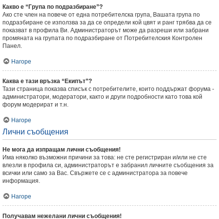
Какво е “Група по подразбиране”?
Ако сте член на повече от една потребителска група, Вашата група по
подразбиране се използва за да се определи кой цвят и ранг трябва да се
показват в профила Ви. Администраторът може да разреши или забрани
промяната на групата по подразбиране от Потребителския Контролен
Панел.
Нагоре
Каква е тази връзка “Екипът”?
Тази страница показва списък с потребителите, които поддържат форума -
администратори, модератори, както и други подробности като това кой
форум модерират и т.н.
Нагоре
Лични съобщения
Не мога да изпращам лични съобщения!
Има няколко възможни причини за това: не сте регистриран и/или не сте
влезли в профила си, администраторът е забранил личните съобщения за
всички или само за Вас. Свържете се с администратора за повече
информация.
Нагоре
Получавам нежелани лични съобщения!