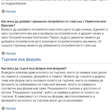
по подразбиране.
Нагоре
Как мога да добавя / премахна потребител от списъка с Приятели или
Врагове?
Можете да добавите потребител към списъците по два начина. Единият е
чрез съответните връзки в профила на потребителя, а другият начин е
през Потребителския Контролен Панел, където директно можете да
добавяте потребители като изписвате потребителските им имена. От
същата страница можете да премахнете потребители от списъка.
Нагоре
Търсене във форума
Как мога да търся във форум или форуми?
Въведете ключова дума в полето за търсене, което се намира горе дясно
на главната страница, форумите и темите. Можете да търсите в дадена
тема или форум, като ползвате полето за търсене, което се намира до
бутоните за публикуване на тема или мнение, когато се намирате
съответно във форум или тема. Разширеното търсене е достъпно от
бутона “Разширено търсене”, който се намира в дясно от полето за
търсене. В зависимост от стила на форума, местоположението и
функциите на полето за търсене могат да се различават.
Нагоре