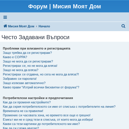
Форум | Мисия Моят Дом
Т
Мисия Моят Дом
Начало
ъ
Често Задавани Въпроси
р
с
Проблеми при влизането и регистрацията
Защо трябва да се регистрирам?
е
Какво е COPPA?
н
Защо не мога да се регистрирам?
Регистрирах се, но не мога да вляза!
е
Защо не мога да вляза?
Регистрирах се отдавна, но сега не мога да вляза?!
Забравих си паролата!
Защо излизам автоматично?
Какво прави “Изтрий всички бисквитки от форума”?
Потребителски настройки и предпочитания
Как да си променя настройките?
Как да скрия потребителското си име от списъка с потребителите на линия?
Времената не са правилни!
Промених си часовата зона, но времето все още е грешно!
Езикът ми не е сред тези в списъка, от които мога да избера!
Какви са тези картинки до потребителското ми име?
Как да си сложа аватар?