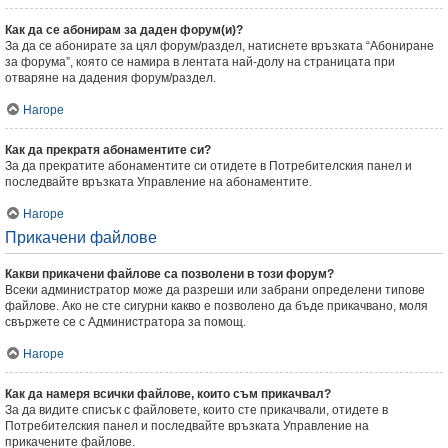
Как да се абонирам за даден форум(и)?
За да се абонирате за цял форум/раздел, натиснете връзката “Абониране
за форума”, която се намира в лентата най-долу на страницата при
отваряне на дадения форум/раздел.
Нагоре
Как да прекратя абонаментите си?
За да прекратите абонаментите си отидете в Потребителския панел и
последвайте връзката Управление на абонаментите.
Нагоре
Прикачени файлове
Какви прикачени файлове са позволени в този форум?
Всеки администратор може да разреши или забрани определени типове
файлове. Ако не сте сигурни какво е позволено да бъде прикачвано, моля
свържете се с Администратора за помощ.
Нагоре
Как да намеря всички файлове, които съм прикачвал?
За да видите списък с файловете, които сте прикачвали, отидете в
Потребителския панел и последвайте връзката Управление на
прикачените файлове.