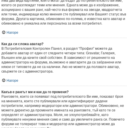
Има два вида картинки, които могат да бъдат до потребителското Ви име,
когато се разглеждат теми или мнения. Едната може да е изображение,
асоциирано с вашия ранг, най-често във формата на звезди, квадратчета
или точки, индикиращи колко мнения сте публикувал или Вашият статус във
форума. Другата картинка, обикновено по-голяма, е известна като аватар и
обикновено е уникална или персонална за всеки потребител.
Нагоре
Как да си сложа аватар?
В Потребителския Контролен Панел, в раздел “Профил” можете да
добавите аватар от един от следните четири типа: Gravatar, Галерия,
Външен или да качите свой собствен. В зависимост от решението на
администратора на форума, възможно е аватарите да са забранени или
някои от типовете да не са налични. Ако не можете да ползвате аватар,
свържете се с администратора.
Нагоре
Какъв е рангът ми и как да го променя?
Ранговете, които се появяват под потребителското Ви име, показват броя
на мненията, които сте публикували или идентифицират дадени
потребители, например модератори или администратори. Обикновено, не
можете директно да промените имената на ранговете, тъй като те се
определят от администратора. Моля, не злоупотребявайте, като
публикувате ненужни мнения само и само да увеличите ранга си. Повечето
форуми не толерират това и модератор или администратор може да