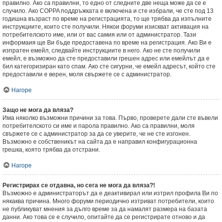
правилно. Ако са правилни, то едно от следните две неща може да се е
случило. Ако COPPA поддръжката е включена и сте избрали, че сте под 13
годишна възраст по време на регистрацията, то ще трябва да изпълните
инструкциите, които сте получили. Някои форуми изискват активация на
потребителското име, или от вас самия или от администратор. Тази
информаия ще Ви бъде предоставена по време на регистрация. Ако Ви е
изпратен емейл, следвайте инструкциите в него. Ако не сте получили
емейл, е възможно да сте предоставили грешен адрес или емейлът да е
бил категоризиран като спам. Ако сте сигурни, че емейл адресът, който сте
предоставили е верен, моля свържете се с администратор.
Нагоре
Защо не мога да вляза?
Има няколко възможни причини за това. Първо, проверете дали сте въвели
потребителското си име и парола правилно. Ако са правилни, моля
свържете се с администратор за да се уверите, че не сте изгонен.
Възможно е собственикът на сайта да е направил конфигурационна
грешка, която трябва да отстрани.
Нагоре
Регистрирах се отдавна, но сега не мога да вляза?!
Възможно е администраторът да е деактивирал или изтрил профила Ви по
някаква причина. Много форуми периодично изтриват потребители, които
не публикуват мнения за дълго време за да намалят размера на базата
данни. Ако това се е случило, опитайте да се регистрирате отново и да