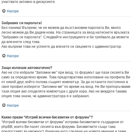
участвате активно в дискусиите.
Нагоре
Забравих си паролата!
Без паника! Въпреки, че не можем да възстановим паролата Ви, много
лесно можем да Ви дадем нова. На страницата за вход натиснете връзката
"Забравих си паролата". Следвайте инструкциите и би трябвало да можете
да влезнете след това.
Ако въпреки това не успеете да влезете се свържете с администратор.
Нагоре
Защо излизам автоматично?
Ако не сте избрали “Запомни ме” при вход, то форумът ще пази сесията Ви
само за определено време. Това предотвратява използване на профила Ви
от някой друг, който ползва същият компютър. За да останете постоянно в
своя профил изберете “Запомни ме” по време на вход. Не Ви препоръчваме
тази опция ако споделяте компютъра с други хора. Ако не виждате такава
опция това значи, че администратора я е забранил.
Нагоре
Какво прави “Изтрий всички бисквитки от форума”?
“Изтрий всички бисквитки от форума” изтрива бисквитките създадени от
phpBB, които Ви пазят сесията във форума. Бисквитките също така
предоставят възможност функции като следене на новите мнения и теми