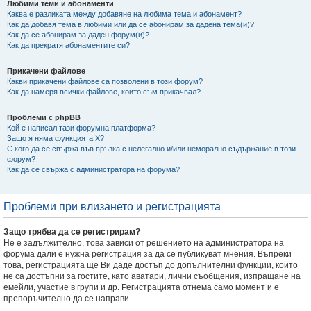
Любими теми и абонаменти
Каква е разликата между добавяне на любима тема и абонамент?
Как да добавя тема в любими или да се абонирам за дадена тема(и)?
Как да се абонирам за даден форум(и)?
Как да прекратя абонаментите си?
Прикачени файлове
Какви прикачени файлове са позволени в този форум?
Как да намеря всички файлове, които съм прикачвал?
Проблеми с phpBB
Кой е написал тази форумна платформа?
Защо я няма функцията X?
С кого да се свържа във връзка с нелегално и/или неморално съдържание в този
форум?
Как да се свържа с администратора на форума?
Проблеми при влизането и регистрацията
Защо трябва да се регистрирам?
Не е задължително, това зависи от решението на администратора на
форума дали е нужна регистрация за да се публикуват мнения. Въпреки
това, регистрацията ще Ви даде достъп до допълнителни функции, които
не са достъпни за гостите, като аватари, лични съобщения, изпращане на
емейли, участие в групи и др. Регистрацията отнема само момент и е
препоръчително да се направи.