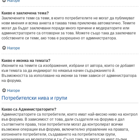
Нагоре
Какво е заключена тема?
Заключените теми са теми, в които потребителите не могат да публикуват
нови мнения и всяка анкета в такава тема приключва автоматично. Темите
могат да бъдат заключвани поради много причини и модераторите или
администраторите са отговорни за това. Можете също така да заключвате
собствените си теми, ако това е разрешено от администратора.
Нагоре
Какво е иконка на темата?
Иконките на темите са изображения, избрани от автора, които се добавят
към темата за да индикират по някакъв начин съдържанието й.
Възможността за използване на иконки за теми зависи от администратора
на форума.
Нагоре
Потребителски нива и групи
Какво са Администраторите?
Администраторите са потребители, които имат най-високо ниво на контрол
във форума. В зависимост от това, дали създателя на форума е дал
съответните права, тези потребители могат да контролират всички
възможни операции във форума, включително управление на правата,
изгонените потребители, създаването на потребителски групи,
назначаване на модератори и т.н. Също така, те могат да имат пълни