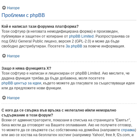
Нагоре
Проблеми с phpBB
Кой е написал тази форумна платформа?
Този софтуер (в неговата немодифицирана форма) е произведен,
публикуван и защитен от копиране от
phpBB Limited
. Разпространява се
под GNU General Public лиценз, версия 2 (GPL-2.0) и може да бъде
свободно дистрибутиран. Посетете
За phpBB
за повече информация.
Нагоре
Защо я няма функцията X?
Този софтуер е написан и лицензиран от phpBB Limited. Ако мислите, че
дадена функция трябва да бъде добавена, моля посетете
phpBB център за идеи
, където можете да гласувате за съществуващи идеи
или да предложите нови функции.
Нагоре
С кого да се свържа във връзка с нелегално и/или неморално
съдържание в този форум?
Всеки от администраторите, показани в списъка на страницата “Екипът”,
биха могли да отговорят на Вашите оплаквания. Ако не получите отговор,
то можете да се свържете със собственика на домейна (направете
справка
)
или ако се хоства на безплатен хостинг (например Yahoo!, free.fr, f2s.com, и