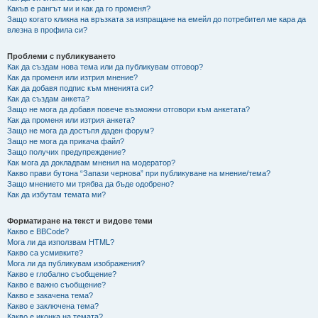
Какъв е рангът ми и как да го променя?
Защо когато кликна на връзката за изпращане на емейл до потребител ме кара да
влезна в профила си?
Проблеми с публикуването
Как да създам нова тема или да публикувам отговор?
Как да променя или изтрия мнение?
Как да добавя подпис към мненията си?
Как да създам анкета?
Защо не мога да добавя повече възможни отговори към анкетата?
Как да променя или изтрия анкета?
Защо не мога да достъпя даден форум?
Защо не мога да прикача файл?
Защо получих предупреждение?
Как мога да докладвам мнения на модератор?
Какво прави бутона “Запази чернова” при публикуване на мнение/тема?
Защо мнението ми трябва да бъде одобрено?
Как да избутам темата ми?
Форматиране на текст и видове теми
Какво е BBCode?
Мога ли да използвам HTML?
Какво са усмивките?
Мога ли да публикувам изображения?
Какво е глобално съобщение?
Какво е важно съобщение?
Какво е закачена тема?
Какво е заключена тема?
Какво е иконка на темата?