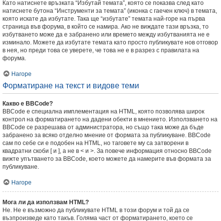
Като натиснете връзката “Избутай темата”, която се показва след като
натиснете бутона “Инструменти за темата” (иконка с гаечен ключ) в темата,
която искате да избутате. Така ще “избутате” темата най-горе на първа
страница във форума, в който се намира. Ако не виждате тази връзка, то
избутването може да е забранено или времето между избутванията не е
изминало. Можете да избутате темата като просто публикувате нов отговор
в нея, но преди това се уверете, че това не е в разрез с правилата на
форума.
Нагоре
Форматиране на текст и видове теми
Какво е BBCode?
BBCode е специална имплементация на HTML, която позволява широк
контрол на форматирането на дадени обекти в мнението. Използването на
BBCode се разрешава от администратора, но също така може да бъде
забранено за всяко отделно мнение от формата за публикуване. BBCode
сам по себе си е подобен на HTML, но таговете му са затворени в
квадратни скоби [ и ], а не в < и >. За повече информация относно BBCode
вижте упътването за BBCode, което можете да намерите във формата за
публикуване.
Нагоре
Мога ли да използвам HTML?
Не. Не е възможно да публикувате HTML в този форум и той да се
възпроизведе като такъв. Голяма част от форматирането, което се