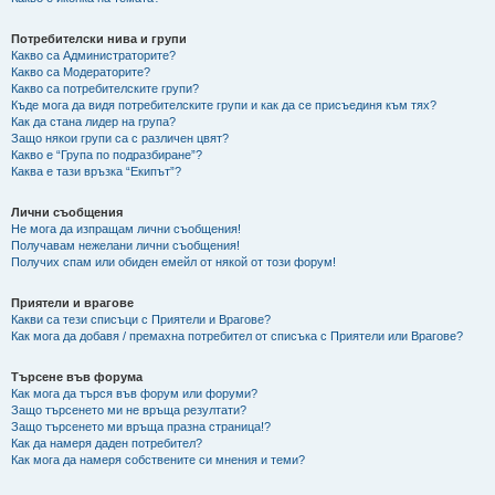
Потребителски нива и групи
Какво са Администраторите?
Какво са Модераторите?
Какво са потребителските групи?
Къде мога да видя потребителските групи и как да се присъединя към тях?
Как да стана лидер на група?
Защо някои групи са с различен цвят?
Какво е “Група по подразбиране”?
Каква е тази връзка “Екипът”?
Лични съобщения
Не мога да изпращам лични съобщения!
Получавам нежелани лични съобщения!
Получих спам или обиден емейл от някой от този форум!
Приятели и врагове
Какви са тези списъци с Приятели и Врагове?
Как мога да добавя / премахна потребител от списъка с Приятели или Врагове?
Търсене във форума
Как мога да търся във форум или форуми?
Защо търсенето ми не връща резултати?
Защо търсенето ми връща празна страница!?
Как да намеря даден потребител?
Как мога да намеря собствените си мнения и теми?