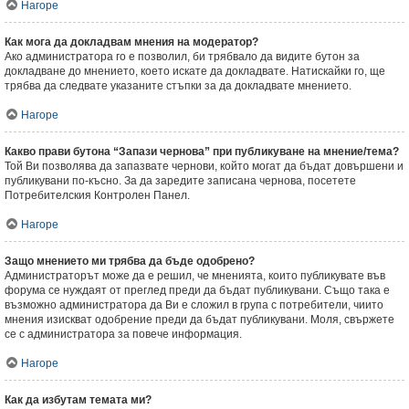
Нагоре
Как мога да докладвам мнения на модератор?
Ако администратора го е позволил, би трябвало да видите бутон за
докладване до мнението, което искате да докладвате. Натискайки го, ще
трябва да следвате указаните стъпки за да докладвате мнението.
Нагоре
Какво прави бутона “Запази чернова” при публикуване на мнение/тема?
Той Ви позволява да запазвате чернови, който могат да бъдат довършени и
публикувани по-късно. За да заредите записана чернова, посетете
Потребителския Контролен Панел.
Нагоре
Защо мнението ми трябва да бъде одобрено?
Администраторът може да е решил, че мненията, които публикувате във
форума се нуждаят от преглед преди да бъдат публикувани. Също така е
възможно администратора да Ви е сложил в група с потребители, чиито
мнения изискват одобрение преди да бъдат публикувани. Моля, свържете
се с администратора за повече информация.
Нагоре
Как да избутам темата ми?