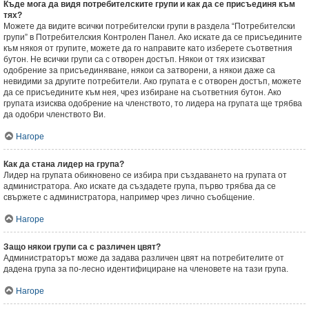
Къде мога да видя потребителските групи и как да се присъединя към
тях?
Можете да видите всички потребителски групи в раздела “Потребителски
групи” в Потребителския Контролен Панел. Ако искате да се присъедините
към някоя от групите, можете да го направите като изберете съответния
бутон. Не всички групи са с отворен достъп. Някои от тях изискват
одобрение за присъединяване, някои са затворени, а някои даже са
невидими за другите потребители. Ако групата е с отворен достъп, можете
да се присъедините към нея, чрез избиране на съответния бутон. Ако
групата изисква одобрение на членството, то лидера на групата ще трябва
да одобри членството Ви.
Нагоре
Как да стана лидер на група?
Лидер на групата обикновено се избира при създаването на групата от
администратора. Ако искате да създадете група, първо трябва да се
свържете с администратора, например чрез лично съобщение.
Нагоре
Защо някои групи са с различен цвят?
Администраторът може да задава различен цвят на потребителите от
дадена група за по-лесно идентифициране на членовете на тази група.
Нагоре