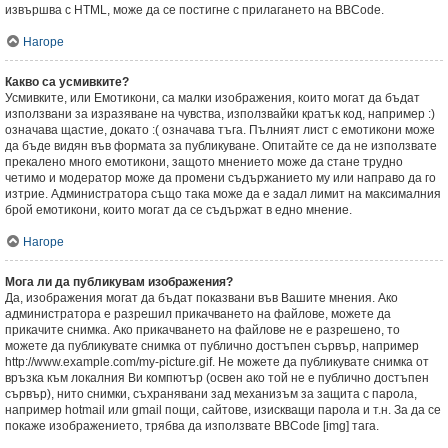
извършва с HTML, може да се постигне с прилагането на BBCode.
Нагоре
Какво са усмивките?
Усмивките, или Емотикони, са малки изображения, които могат да бъдат
използвани за изразяване на чувства, използвайки кратък код, например :)
означава щастие, докато :( означава тъга. Пълният лист с емотикони може
да бъде видян във формата за публикуване. Опитайте се да не използвате
прекалено много емотикони, защото мнението може да стане трудно
четимо и модератор може да промени съдържанието му или направо да го
изтрие. Администратора също така може да е задал лимит на максималния
брой емотикони, които могат да се съдържат в едно мнение.
Нагоре
Мога ли да публикувам изображения?
Да, изображения могат да бъдат показвани във Вашите мнения. Ако
администратора е разрешил прикачването на файлове, можете да
прикачите снимка. Ако прикачването на файлове не е разрешено, то
можете да публикувате снимка от публично достъпен сървър, например
http://www.example.com/my-picture.gif. Не можете да публикувате снимка от
връзка към локалния Ви компютър (освен ако той не е публично достъпен
сървър), нито снимки, съхранявани зад механизъм за защита с парола,
например hotmail или gmail пощи, сайтове, изискващи парола и т.н. За да се
покаже изображението, трябва да използвате BBCode [img] тага.