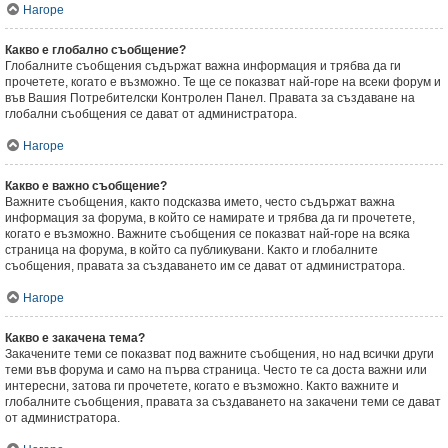
Нагоре
Какво е глобално съобщение?
Глобалните съобщения съдържат важна информация и трябва да ги
прочетете, когато е възможно. Те ще се показват най-горе на всеки форум и
във Вашия Потребителски Контролен Панел. Правата за създаване на
глобални съобщения се дават от администратора.
Нагоре
Какво е важно съобщение?
Важните съобщения, както подсказва името, често съдържат важна
информация за форума, в който се намирате и трябва да ги прочетете,
когато е възможно. Важните съобщения се показват най-горе на всяка
страница на форума, в който са публикувани. Както и глобалните
съобщения, правата за създаването им се дават от администратора.
Нагоре
Какво е закачена тема?
Закачените теми се показват под важните съобщения, но над всички други
теми във форума и само на първа страница. Често те са доста важни или
интересни, затова ги прочетете, когато е възможно. Както важните и
глобалните съобщения, правата за създаването на закачени теми се дават
от администратора.