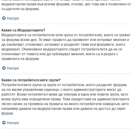
модераторски права във всички форуми, отново, ако това им е позволено от
създателя на форума.
Нагоре
Какво са Модераторите?
Модераторите са потребители (или група от потребители), които се грижат
за форума всеки ден. Те имат правото да променят или изтриват мнения и
да заключват, отключват, изтриват и разделят теми във форумите, които
модерират. Обикновено модераторите следят потребителите да не се
отклоняват от темата или да публикуват мнения, които са в разрез с
правилата на форума.
Нагоре
Какво са потребителските групи?
Потребителските групи са групи от потребители, които разделят форума
на по-малки управляеми единици, с които администраторите могат да
работят. Всеки потребител може да членува в една или повече групи, като
всяка група има определени права. Това предоставя на администраторите
лесен начин за промяна на правата на много потребители наведнъж, като
например даване на модераторски права или даване на достъп до скрит
форум.
Нагоре