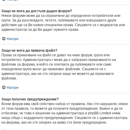
Защо не мога да достъпя даден форум?
Някои форуми може да са ограничени до определени потребители или
групи. За да разглеждате, четете, публикувате или извършвате други
действия ще са Ви нужни специални права. Свържете се с модератор или
администратор за да Ви дадат нужните права.
Нагоре
Защо не мога да прикача файл?
Права за прикачване на файл се дават на ниво форум, група или
потребител. Администраторът може да е забранил прикачването на
файлове за форума, в който се опитвате да публикувате или само
определени групи могат да прикачват файлове. Свържете се с
администратора, ако не сте сигурни защо не можете да прикачвате
файлове.
Нагоре
Защо получих предупреждение?
Всеки форум има свой собствен набор от правила. Ако сте нарушили, някое
от тези правила, то можете да получите предупреждение. Важно е да се
отбележи, че това е решение на администратора и phpBB Limited няма
нищо общо с издадените предупреждения. Свържете се с администратора
на форума, ако не сте сигурен за какво сте били предупредени.