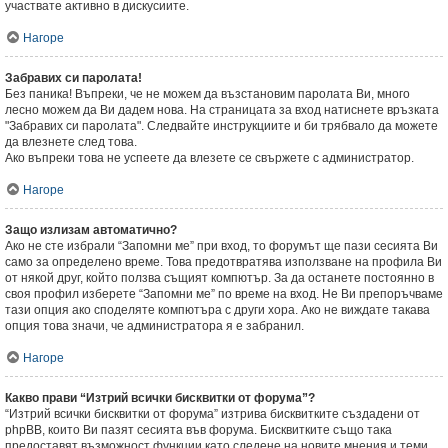
участвате активно в дискусиите.
Нагоре
Забравих си паролата!
Без паника! Въпреки, че не можем да възстановим паролата Ви, много
лесно можем да Ви дадем нова. На страницата за вход натиснете връзката
"Забравих си паролата". Следвайте инструкциите и би трябвало да можете
да влезнете след това.
Ако въпреки това не успеете да влезете се свържете с администратор.
Нагоре
Защо излизам автоматично?
Ако не сте избрали “Запомни ме” при вход, то форумът ще пази сесията Ви
само за определено време. Това предотвратява използване на профила Ви
от някой друг, който ползва същият компютър. За да останете постоянно в
своя профил изберете “Запомни ме” по време на вход. Не Ви препоръчваме
тази опция ако споделяте компютъра с други хора. Ако не виждате такава
опция това значи, че администратора я е забранил.
Нагоре
Какво прави “Изтрий всички бисквитки от форума”?
“Изтрий всички бисквитки от форума” изтрива бисквитките създадени от
phpBB, които Ви пазят сесията във форума. Бисквитките също така
предоставят възможност функции като следене на новите мнения и теми