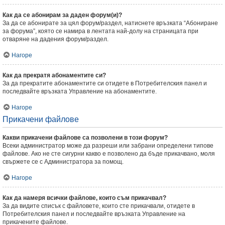
Как да се абонирам за даден форум(и)?
За да се абонирате за цял форум/раздел, натиснете връзката “Абониране
за форума”, която се намира в лентата най-долу на страницата при
отваряне на дадения форум/раздел.
Нагоре
Как да прекратя абонаментите си?
За да прекратите абонаментите си отидете в Потребителския панел и
последвайте връзката Управление на абонаментите.
Нагоре
Прикачени файлове
Какви прикачени файлове са позволени в този форум?
Всеки администратор може да разреши или забрани определени типове
файлове. Ако не сте сигурни какво е позволено да бъде прикачвано, моля
свържете се с Администратора за помощ.
Нагоре
Как да намеря всички файлове, които съм прикачвал?
За да видите списък с файловете, които сте прикачвали, отидете в
Потребителския панел и последвайте връзката Управление на
прикачените файлове.