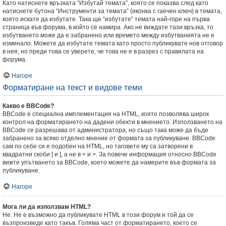
Като натиснете връзката “Избутай темата”, която се показва след като
натиснете бутона “Инструменти за темата” (иконка с гаечен ключ) в темата,
която искате да избутате. Така ще “избутате” темата най-горе на първа
страница във форума, в който се намира. Ако не виждате тази връзка, то
избутването може да е забранено или времето между избутванията не е
изминало. Можете да избутате темата като просто публикувате нов отговор
в нея, но преди това се уверете, че това не е в разрез с правилата на
форума.
Нагоре
Форматиране на текст и видове теми
Какво е BBCode?
BBCode е специална имплементация на HTML, която позволява широк
контрол на форматирането на дадени обекти в мнението. Използването на
BBCode се разрешава от администратора, но също така може да бъде
забранено за всяко отделно мнение от формата за публикуване. BBCode
сам по себе си е подобен на HTML, но таговете му са затворени в
квадратни скоби [ и ], а не в < и >. За повече информация относно BBCode
вижте упътването за BBCode, което можете да намерите във формата за
публикуване.
Нагоре
Мога ли да използвам HTML?
Не. Не е възможно да публикувате HTML в този форум и той да се
възпроизведе като такъв. Голяма част от форматирането, което се