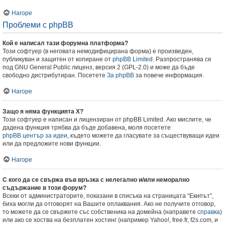
Нагоре
Проблеми с phpBB
Кой е написал тази форумна платформа?
Този софтуер (в неговата немодифицирана форма) е произведен,
публикуван и защитен от копиране от
phpBB Limited
. Разпространява се
под GNU General Public лиценз, версия 2 (GPL-2.0) и може да бъде
свободно дистрибутиран. Посетете
За phpBB
за повече информация.
Нагоре
Защо я няма функцията X?
Този софтуер е написан и лицензиран от phpBB Limited. Ако мислите, че
дадена функция трябва да бъде добавена, моля посетете
phpBB център за идеи
, където можете да гласувате за съществуващи идеи
или да предложите нови функции.
Нагоре
С кого да се свържа във връзка с нелегално и/или неморално
съдържание в този форум?
Всеки от администраторите, показани в списъка на страницата “Екипът”,
биха могли да отговорят на Вашите оплаквания. Ако не получите отговор,
то можете да се свържете със собственика на домейна (направете
справка
)
или ако се хоства на безплатен хостинг (например Yahoo!, free.fr, f2s.com, и