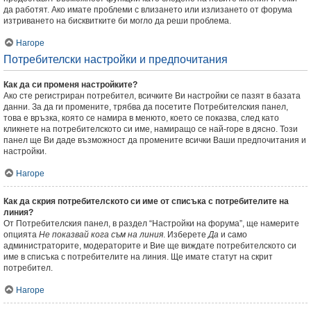
да работят. Ако имате проблеми с влизането или излизането от форума
изтриването на бисквитките би могло да реши проблема.
Нагоре
Потребителски настройки и предпочитания
Как да си променя настройките?
Ако сте регистриран потребител, всичките Ви настройки се пазят в базата
данни. За да ги промените, трябва да посетите Потребителския панел,
това е връзка, която се намира в менюто, което се показва, след като
кликнете на потребителското си име, намиращо се най-горе в дясно. Този
панел ще Ви даде възможност да промените всички Ваши предпочитания и
настройки.
Нагоре
Как да скрия потребителското си име от списъка с потребителите на
линия?
От Потребителския панел, в раздел “Настройки на форума”, ще намерите
опцията
Не показвай кога съм на линия
. Изберете
Да
и само
администраторите, модераторите и Вие ще виждате потребителското си
име в списъка с потребителите на линия. Ще имате статут на скрит
потребител.
Нагоре