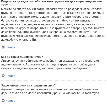
Къде мога да видя потребителските групи и как да се присъединя към
тях?
Можете да видите всички потребителски групи в раздела “Потребителски
групи” в Потребителския Контролен Панел. Ако искате да се присъедините
към някоя от групите, можете да го направите като изберете съответния
бутон. Не всички групи са с отворен достъп. Някои от тях изискват
одобрение за присъединяване, някои са затворени, а някои даже са
невидими за другите потребители. Ако групата е с отворен достъп, можете
да се присъедините към нея, чрез избиране на съответния бутон. Ако
групата изисква одобрение на членството, то лидера на групата ще трябва
да одобри членството Ви.
Нагоре
Как да стана лидер на група?
Лидер на групата обикновено се избира при създаването на групата от
администратора. Ако искате да създадете група, първо трябва да се
свържете с администратора, например чрез лично съобщение.
Нагоре
Защо някои групи са с различен цвят?
Администраторът може да задава различен цвят на потребителите от
дадена група за по-лесно идентифициране на членовете на тази група.
Нагоре