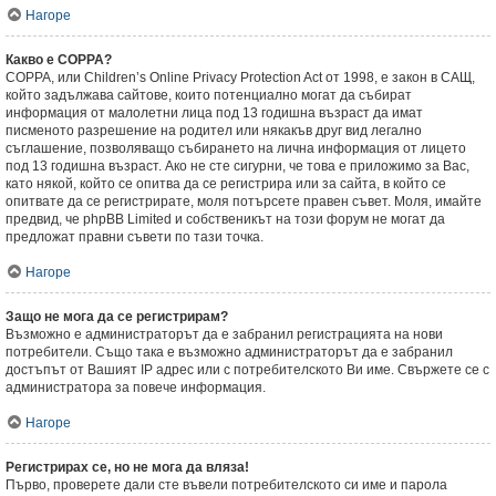
Нагоре
Какво е COPPA?
COPPA, или Children’s Online Privacy Protection Act от 1998, е закон в САЩ,
който задължава сайтове, които потенциално могат да събират
информация от малолетни лица под 13 годишна възраст да имат
писменото разрешение на родител или някакъв друг вид легално
съглашение, позволяващо събирането на лична информация от лицето
под 13 годишна възраст. Ако не сте сигурни, че това е приложимо за Вас,
като някой, който се опитва да се регистрира или за сайта, в който се
опитвате да се регистрирате, моля потърсете правен съвет. Моля, имайте
предвид, че phpBB Limited и собственикът на този форум не могат да
предложат правни съвети по тази точка.
Нагоре
Защо не мога да се регистрирам?
Възможно е администраторът да е забранил регистрацията на нови
потребители. Също така е възможно администраторът да е забранил
достъпът от Вашият IP адрес или с потребителското Ви име. Свържете се с
администратора за повече информация.
Нагоре
Регистрирах се, но не мога да вляза!
Първо, проверете дали сте въвели потребителското си име и парола