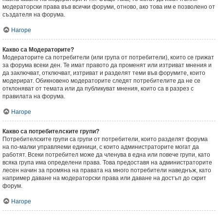
модераторски права във всички форуми, отново, ако това им е позволено от
създателя на форума.
Нагоре
Какво са Модераторите?
Модераторите са потребители (или група от потребители), които се грижат
за форума всеки ден. Те имат правото да променят или изтриват мнения и
да заключват, отключват, изтриват и разделят теми във форумите, които
модерират. Обикновено модераторите следят потребителите да не се
отклоняват от темата или да публикуват мнения, които са в разрез с
правилата на форума.
Нагоре
Какво са потребителските групи?
Потребителските групи са групи от потребители, които разделят форума
на по-малки управляеми единици, с които администраторите могат да
работят. Всеки потребител може да членува в една или повече групи, като
всяка група има определени права. Това предоставя на администраторите
лесен начин за промяна на правата на много потребители наведнъж, като
например даване на модераторски права или даване на достъп до скрит
форум.
Нагоре