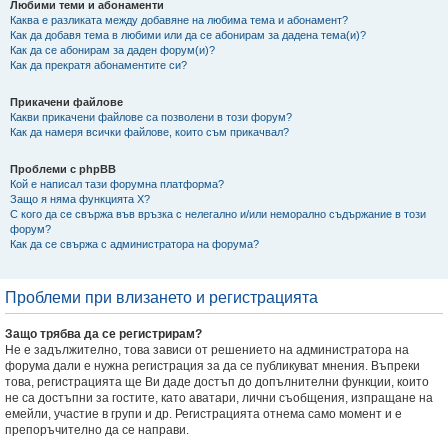
Любими теми и абонаменти
Каква е разликата между добавяне на любима тема и абонамент?
Как да добавя тема в любими или да се абонирам за дадена тема(и)?
Как да се абонирам за даден форум(и)?
Как да прекратя абонаментите си?
Прикачени файлове
Какви прикачени файлове са позволени в този форум?
Как да намеря всички файлове, които съм прикачвал?
Проблеми с phpBB
Кой е написал тази форумна платформа?
Защо я няма функцията X?
С кого да се свържа във връзка с нелегално и/или неморално съдържание в този
форум?
Как да се свържа с администратора на форума?
Проблеми при влизането и регистрацията
Защо трябва да се регистрирам?
Не е задължително, това зависи от решението на администратора на
форума дали е нужна регистрация за да се публикуват мнения. Въпреки
това, регистрацията ще Ви даде достъп до допълнителни функции, които
не са достъпни за гостите, като аватари, лични съобщения, изпращане на
емейли, участие в групи и др. Регистрацията отнема само момент и е
препоръчително да се направи.