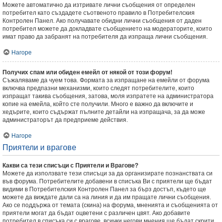
Можете автоматично да изтривате лични съобщения от определен
потребител като създадете съотвеното правило в Потребителския
Контролен Панел. Ако получавате обидни лични съобщения от даден
потребител можете да докладвате съобщението на модераторите, които
имат право да забранят на потребителя да изпраща лични съобщения.
Нагоре
Получих спам или обиден емейл от някой от този форум!
Съжаляваме да чуем това. Формата за изпращане на емейли от форума
включва предпазни механизми, които следят потребителите, които
изпращат такива съобщения, затова, моля изпратете на администратора
копие на емейла, който сте получили. Много е важно да включите и
хедърите, които съдържат пълните детайли на изпращача, за да може
администраторът да предприеме действия.
Нагоре
Приятели и врагове
Какви са тези списъци с Приятели и Врагове?
Можете да използвате тези списъци за да организирате познанствата си
във форума. Потребителите добавени в списъка Ви с приятели ще бъдат
видими в Потребителския Контролен Панел за бърз достъп, където ще
можете да виждате дали са на линия и да им пращате лични съобщения.
Ако се поддържа от темата (скина) на форума, мненията и съобщенията от
приятели могат да бъдат оцветени с различен цвят. Ако добавите
потребител в списъка си с врагове, всички негови мнения ще бъдат скрити