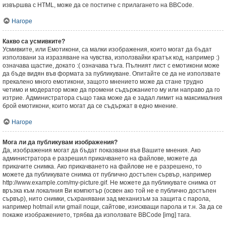
извършва с HTML, може да се постигне с прилагането на BBCode.
Нагоре
Какво са усмивките?
Усмивките, или Емотикони, са малки изображения, които могат да бъдат
използвани за изразяване на чувства, използвайки кратък код, например :)
означава щастие, докато :( означава тъга. Пълният лист с емотикони може
да бъде видян във формата за публикуване. Опитайте се да не използвате
прекалено много емотикони, защото мнението може да стане трудно
четимо и модератор може да промени съдържанието му или направо да го
изтрие. Администратора също така може да е задал лимит на максималния
брой емотикони, които могат да се съдържат в едно мнение.
Нагоре
Мога ли да публикувам изображения?
Да, изображения могат да бъдат показвани във Вашите мнения. Ако
администратора е разрешил прикачването на файлове, можете да
прикачите снимка. Ако прикачването на файлове не е разрешено, то
можете да публикувате снимка от публично достъпен сървър, например
http://www.example.com/my-picture.gif. Не можете да публикувате снимка от
връзка към локалния Ви компютър (освен ако той не е публично достъпен
сървър), нито снимки, съхранявани зад механизъм за защита с парола,
например hotmail или gmail пощи, сайтове, изискващи парола и т.н. За да се
покаже изображението, трябва да използвате BBCode [img] тага.