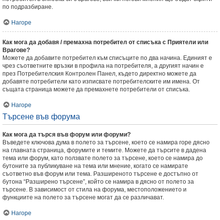
по подразбиране.
Нагоре
Как мога да добавя / премахна потребител от списъка с Приятели или
Врагове?
Можете да добавите потребител към списъците по два начина. Единият е
чрез съответните връзки в профила на потребителя, а другият начин е
през Потребителския Контролен Панел, където директно можете да
добавяте потребители като изписвате потребителските им имена. От
същата страница можете да премахнете потребители от списъка.
Нагоре
Търсене във форума
Как мога да търся във форум или форуми?
Въведете ключова дума в полето за търсене, което се намира горе дясно
на главната страница, форумите и темите. Можете да търсите в дадена
тема или форум, като ползвате полето за търсене, което се намира до
бутоните за публикуване на тема или мнение, когато се намирате
съответно във форум или тема. Разширеното търсене е достъпно от
бутона “Разширено търсене”, който се намира в дясно от полето за
търсене. В зависимост от стила на форума, местоположението и
функциите на полето за търсене могат да се различават.
Нагоре