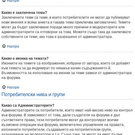
Нагоре
Какво е заключена тема?
Заключените теми са теми, в които потребителите не могат да публикуват
нови мнения и всяка анкета в такава тема приключва автоматично. Темите
могат да бъдат заключвани поради много причини и модераторите или
администраторите са отговорни за това. Можете също така да заключвате
собствените си теми, ако това е разрешено от администратора.
Нагоре
Какво е иконка на темата?
Иконките на темите са изображения, избрани от автора, които се добавят
към темата за да индикират по някакъв начин съдържанието й.
Възможността за използване на иконки за теми зависи от администратора
на форума.
Нагоре
Потребителски нива и групи
Какво са Администраторите?
Администраторите са потребители, които имат най-високо ниво на контрол
във форума. В зависимост от това, дали създателя на форума е дал
съответните права, тези потребители могат да контролират всички
възможни операции във форума, включително управление на правата,
изгонените потребители, създаването на потребителски групи,
назначаване на модератори и т.н. Също така, те могат да имат пълни