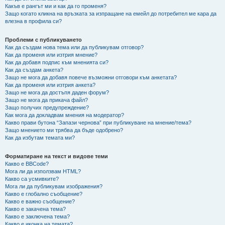
Какъв е рангът ми и как да го променя?
Защо когато кликна на връзката за изпращане на емейл до потребител ме кара да
влезна в профила си?
Проблеми с публикуването
Как да създам нова тема или да публикувам отговор?
Как да променя или изтрия мнение?
Как да добавя подпис към мненията си?
Как да създам анкета?
Защо не мога да добавя повече възможни отговори към анкетата?
Как да променя или изтрия анкета?
Защо не мога да достъпя даден форум?
Защо не мога да прикача файл?
Защо получих предупреждение?
Как мога да докладвам мнения на модератор?
Какво прави бутона “Запази чернова” при публикуване на мнение/тема?
Защо мнението ми трябва да бъде одобрено?
Как да избутам темата ми?
Форматиране на текст и видове теми
Какво е BBCode?
Мога ли да използвам HTML?
Какво са усмивките?
Мога ли да публикувам изображения?
Какво е глобално съобщение?
Какво е важно съобщение?
Какво е закачена тема?
Какво е заключена тема?
Какво е иконка на темата?