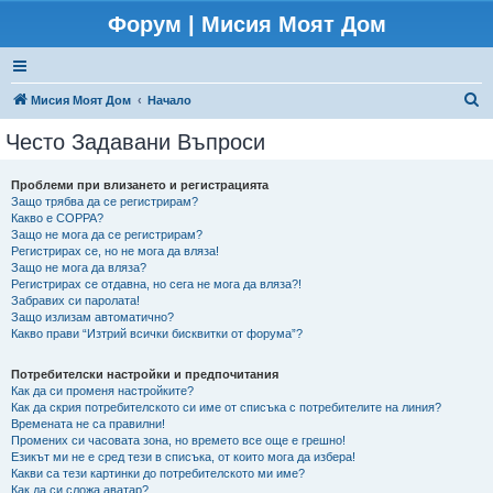
Форум | Мисия Моят Дом
Т
Мисия Моят Дом
Начало
ъ
Често Задавани Въпроси
р
с
Проблеми при влизането и регистрацията
Защо трябва да се регистрирам?
е
Какво е COPPA?
н
Защо не мога да се регистрирам?
Регистрирах се, но не мога да вляза!
е
Защо не мога да вляза?
Регистрирах се отдавна, но сега не мога да вляза?!
Забравих си паролата!
Защо излизам автоматично?
Какво прави “Изтрий всички бисквитки от форума”?
Потребителски настройки и предпочитания
Как да си променя настройките?
Как да скрия потребителското си име от списъка с потребителите на линия?
Времената не са правилни!
Промених си часовата зона, но времето все още е грешно!
Езикът ми не е сред тези в списъка, от които мога да избера!
Какви са тези картинки до потребителското ми име?
Как да си сложа аватар?