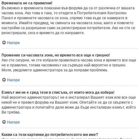
Времената не са правилни!
Възможно е времената показани във форума да са от различна от вашата
часова зона. Ако това е така, то отидете в Потребителския Контролен
Панел и променете часовата си зона, спрямо това къде се намирате в
момента. Имайте предвид, че смяната на часовата зона, както и повечето
настройки са разрешени само за регистрирани потребители. Ако не сте се
регистрирали, сега е времето да го направите.
Нагоре
Промених си часовата зона, но времето все още е грешно!
Ако сте сигурни, че сте избрали правилната часова зона и времето все още
не е правилно, тогава часовникът на сървъра най-вероятно е грешен.
Моля, уведомете администратора за да поправи проблема.
Нагоре
Езикът ми не е сред тези в списъка, от които мога да избера!
Най вероятно администраторът не е инсталирал Вашият език или все още
никой не е превел форума на Вашият език. Опитайте се да се свържете с
администратора и попитайте дали може да бъде инсталиран езикът, който
Ви трябва.
Нагоре
Какви са тези картинки до потребителското ми име?