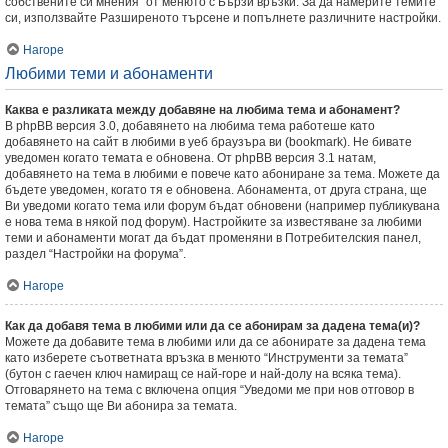
собствените си мнения” от менюто с Бързи връзки. За да намерите темите
си, използвайте Разширеното търсене и попълнете различните настройки.
Нагоре
Любими теми и абонаменти
Каква е разликата между добавяне на любима тема и абонамент?
В phpBB версия 3.0, добавянето на любима тема работеше като
добавянето на сайт в любими в уеб браузъра ви (bookmark). Не бивате
уведомен когато темата е обновена. От phpBB версия 3.1 натам,
добавянето на тема в любими е повече като абониране за тема. Можете да
бъдете уведомен, когато тя е обновена. Абонамента, от друга страна, ще
Ви уведоми когато тема или форум бъдат обновени (например публикувана
е нова тема в някой под форум). Настройките за известяване за любими
теми и абонаменти могат да бъдат променяни в Потребителския панел,
раздел “Настройки на форума”.
Нагоре
Как да добавя тема в любими или да се абонирам за дадена тема(и)?
Можете да добавите тема в любими или да се абонирате за дадена тема
като изберете съответната връзка в менюто “Инструменти за темата”
(бутон с гаечен ключ намиращ се най-горе и най-долу на всяка тема).
Отговарянето на тема с включена опция “Уведоми ме при нов отговор в
темата” също ще Ви абонира за темата.
Нагоре