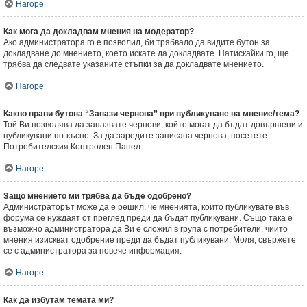
Нагоре
Как мога да докладвам мнения на модератор?
Ако администратора го е позволил, би трябвало да видите бутон за
докладване до мнението, което искате да докладвате. Натискайки го, ще
трябва да следвате указаните стъпки за да докладвате мнението.
Нагоре
Какво прави бутона “Запази чернова” при публикуване на мнение/тема?
Той Ви позволява да запазвате чернови, който могат да бъдат довършени и
публикувани по-късно. За да заредите записана чернова, посетете
Потребителския Контролен Панел.
Нагоре
Защо мнението ми трябва да бъде одобрено?
Администраторът може да е решил, че мненията, които публикувате във
форума се нуждаят от преглед преди да бъдат публикувани. Също така е
възможно администратора да Ви е сложил в група с потребители, чиито
мнения изискват одобрение преди да бъдат публикувани. Моля, свържете
се с администратора за повече информация.
Нагоре
Как да избутам темата ми?