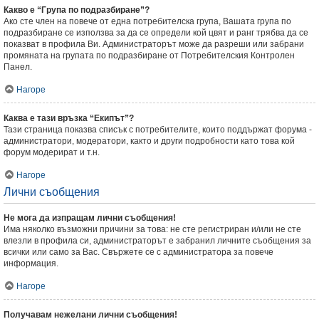
Какво е “Група по подразбиране”?
Ако сте член на повече от една потребителска група, Вашата група по
подразбиране се използва за да се определи кой цвят и ранг трябва да се
показват в профила Ви. Администраторът може да разреши или забрани
промяната на групата по подразбиране от Потребителския Контролен
Панел.
Нагоре
Каква е тази връзка “Екипът”?
Тази страница показва списък с потребителите, които поддържат форума -
администратори, модератори, както и други подробности като това кой
форум модерират и т.н.
Нагоре
Лични съобщения
Не мога да изпращам лични съобщения!
Има няколко възможни причини за това: не сте регистриран и/или не сте
влезли в профила си, администраторът е забранил личните съобщения за
всички или само за Вас. Свържете се с администратора за повече
информация.
Нагоре
Получавам нежелани лични съобщения!