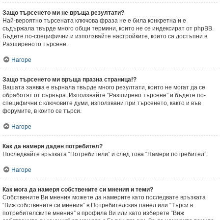
Защо търсенето ми не връща резултати?
Най-вероятно търсената ключова фраза не е била конкретна и е
съдържала твърде много общи термини, които не се индексират от phpBB.
Бъдете по-специфични и използвайте настройките, които са достъпни в
Разширеното търсене.
Нагоре
Защо търсенето ми връща празна страница!?
Вашата заявка е върнала твърде много резултати, които не могат да се
обработят от сървъра. Използвайте “Разширено търсене” и бъдете по-
специфични с ключовите думи, използвани при търсенето, както и във
форумите, в които се търси.
Нагоре
Как да намеря даден потребител?
Последвайте връзката “Потребители” и след това “Намери потребител”.
Нагоре
Как мога да намеря собствените си мнения и теми?
Собствените Ви мнения можете да намерите като последвате връзката
“Виж собствените си мнения” в Потребителския панел или “Търси в
потребителските мнения” в профила Ви или като изберете “Виж