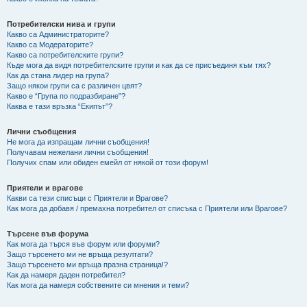
Потребителски нива и групи
Какво са Администраторите?
Какво са Модераторите?
Какво са потребителските групи?
Къде мога да видя потребителските групи и как да се присъединя към тях?
Как да стана лидер на група?
Защо някои групи са с различен цвят?
Какво е “Група по подразбиране”?
Каква е тази връзка “Екипът”?
Лични съобщения
Не мога да изпращам лични съобщения!
Получавам нежелани лични съобщения!
Получих спам или обиден емейл от някой от този форум!
Приятели и врагове
Какви са тези списъци с Приятели и Врагове?
Как мога да добавя / премахна потребител от списъка с Приятели или Врагове?
Търсене във форума
Как мога да търся във форум или форуми?
Защо търсенето ми не връща резултати?
Защо търсенето ми връща празна страница!?
Как да намеря даден потребител?
Как мога да намеря собствените си мнения и теми?