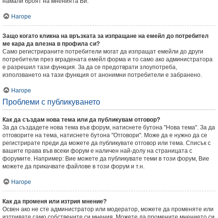
намали броят на мненията Ви.
Нагоре
Защо когато кликна на връзката за изпращане на емейл до потребител
ме кара да влезна в профила си?
Само регистрираните потребители могат да изпращат емейли до други
потребители през вградената емейл форма и то само ако администратора
е разрешил тази функция. За да се предотврати злоупотреба,
използването на тази функция от анонимни потребители е забранено.
Нагоре
Проблеми с публикуването
Как да създам нова тема или да публикувам отговор?
За да създадете нова тема във форум, натиснете бутона "Нова тема". За да
отговорите на тема, натиснете бутона "Отговори". Може да е нужно да се
регистрирате преди да можете да публикувате отговор или тема. Списък с
вашите права във всеки форум е наличен най-долу на страницата с
форумите. Например: Вие можете да публикувате теми в този форум, Вие
можете да прикачвате файлове в този форум и т.н.
Нагоре
Как да променя или изтрия мнение?
Освен ако не сте администратор или модератор, можете да променяте или
изтривате само собствените си мнения. Можете да промените мнението си