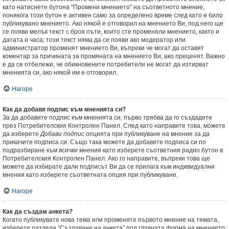
като натиснете бутона "Промени мнението" на съответното мнение,
понякога този бутон е активен само за определено време след като е било
публикувано мнението. Ако някой е отговорил на мнението Ви, под него ще
се появи мелък текст с броя пъти, които сте променяли мнението, както и
датата и часа; този текст няма да се появи ако модератор или
администратор променят мнението Ви, въпреки че могат да оставят
коментар за причината за промяната на мнението Ви, ако преценят. Важно
е да се отбележи, че обикновените потребители не могат да изтирват
мненията си, ако някой им е отговорил.
Нагоре
Как да добавя подпис към мненията си?
За да добавите подпис към мненията си, първо трябва да го създадете
през Потребителския Контролен Панел. След като направите това, можете
да изберете
Добави подпис
опцията при публикуване на мнение за да
прикачите подписа си. Също така можете да добавяте подписа си по
подразбиране към всички мнения като изберете съответния радио бутон в
Потребителския Контролен Панел. Ако го направите, въпреки това ще
можете да избирате дали подписът Ви да се прилага към индивидуални
мнения като изберете съответната опция при публикуване.
Нагоре
Как да създам анкета?
Когато публикувате нова тема или променяте първото мнение на темата,
изберете раздела “Създаване на анкета” под главната форма на мнението;