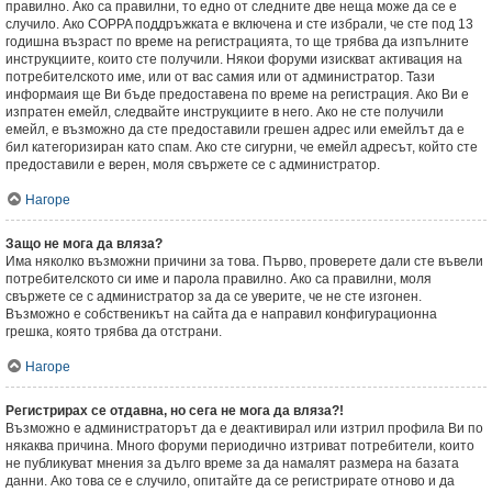
правилно. Ако са правилни, то едно от следните две неща може да се е
случило. Ако COPPA поддръжката е включена и сте избрали, че сте под 13
годишна възраст по време на регистрацията, то ще трябва да изпълните
инструкциите, които сте получили. Някои форуми изискват активация на
потребителското име, или от вас самия или от администратор. Тази
информаия ще Ви бъде предоставена по време на регистрация. Ако Ви е
изпратен емейл, следвайте инструкциите в него. Ако не сте получили
емейл, е възможно да сте предоставили грешен адрес или емейлът да е
бил категоризиран като спам. Ако сте сигурни, че емейл адресът, който сте
предоставили е верен, моля свържете се с администратор.
Нагоре
Защо не мога да вляза?
Има няколко възможни причини за това. Първо, проверете дали сте въвели
потребителското си име и парола правилно. Ако са правилни, моля
свържете се с администратор за да се уверите, че не сте изгонен.
Възможно е собственикът на сайта да е направил конфигурационна
грешка, която трябва да отстрани.
Нагоре
Регистрирах се отдавна, но сега не мога да вляза?!
Възможно е администраторът да е деактивирал или изтрил профила Ви по
някаква причина. Много форуми периодично изтриват потребители, които
не публикуват мнения за дълго време за да намалят размера на базата
данни. Ако това се е случило, опитайте да се регистрирате отново и да