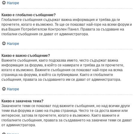
Нагоре
Какво е глобално съобщение?
Глобалните съобщения съдържат важна информация и трябва да ги
прочетете, когато е възможно. Те ще се показват най-горе на всеки форум и
във Вашия Потребителски Контролен Панел. Правата за създаване на
глобални съобщения се дават от администратора.
Нагоре
Какво е важно съобщение?
Важните съобщения, както подсказва името, често съдържат важна
информация за форума, в който се намирате и трябва да ги прочетете,
когато е възможно. Важните съобщения се показват най-горе на всяка
страница на форума, в който са публикувани. Както и глобалните
съобщения, правата за създаването им се дават от администратора.
Нагоре
Какво е закачена тема?
Закачените теми се показват под важните съобщения, но над всички други
теми във форума и само на първа страница. Често те са доста важни или
интересни, затова ги прочетете, когато е възможно. Както важните и
глобалните съобщения, правата за създаването на закачени теми се дават
от администратора.