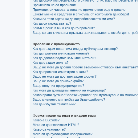
Как да скрия потребителското си име от списъка с потребителите
Времената не са правилни!
Промених си часовата зона, но времето все още е грешно!
Езикът ми не е сред тези в списъка, от които мога да избера!
Какви са тези картинки до потребителското ми име?
Как да си сложа аватар?
Какъв е рангът ми и как да го променя?
Защо когато кликна на връзката за изпращане на емейл до потреб
Проблеми с публикуването
Как да създам нова тема или да публикувам отговор?
Как да променя или изтрия мнение?
Как да добавя подпис към мненията си?
Как да създам анкета?
Защо не мога да добавя повече възможни отговори към анкетата?
Как да променя или изтрия анкета?
Защо не мога да достъпя даден форум?
Защо не мога да прикача файл?
Защо получих предупреждение?
Как мога да докладвам мнения на модератор?
Какво прави бутона “Запази чернова” при публикуване на мнение
Защо мнението ми трябва да бъде одобрено?
Как да избутам темата ми?
Форматиране на текст и видове теми
Какво е BBCode?
Мога ли да използвам HTML?
Какво са усмивките?
Мога ли да публикувам изображения?