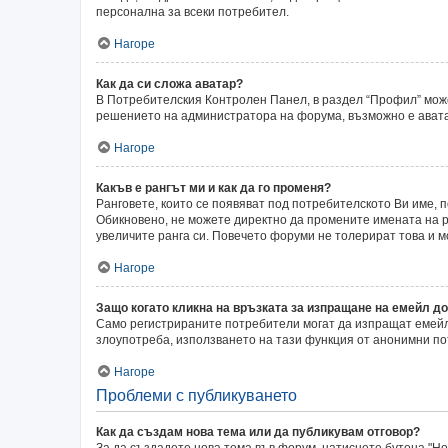
персонална за всеки потребител.
Нагоре
Как да си сложа аватар?
В Потребителския Контролен Панел, в раздел “Профил” может
решението на администратора на форума, възможно е аватар
Нагоре
Какъв е рангът ми и как да го променя?
Ранговете, които се появяват под потребителското Ви име,
Обикновено, не можете директно да промените имената на ра
увеличите ранга си. Повечето форуми не толерират това и 
Нагоре
Защо когато кликна на връзката за изпращане на емейл до
Само регистрираните потребители могат да изпращат емейли
злоупотреба, използването на тази функция от анонимни по
Нагоре
Проблеми с публикуването
Как да създам нова тема или да публикувам отговор?
За да създадете нова тема във форум, натиснете бутона "Нов