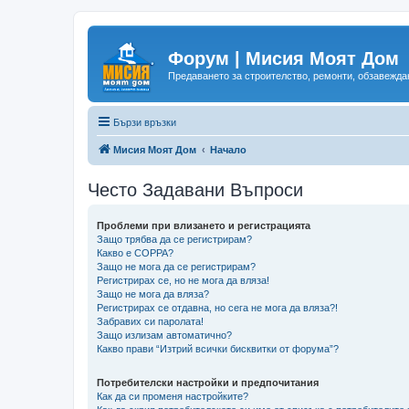
Форум | Мисия Моят Дом
Предаването за строителство, ремонти, обзавеждан
Бързи връзки
Мисия Моят Дом
Начало
Често Задавани Въпроси
Проблеми при влизането и регистрацията
Защо трябва да се регистрирам?
Какво е COPPA?
Защо не мога да се регистрирам?
Регистрирах се, но не мога да вляза!
Защо не мога да вляза?
Регистрирах се отдавна, но сега не мога да вляза?!
Забравих си паролата!
Защо излизам автоматично?
Какво прави “Изтрий всички бисквитки от форума”?
Потребителски настройки и предпочитания
Как да си променя настройките?