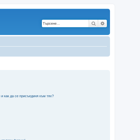
Търсене
Разширено търс
 и как да се присъединя към тях?