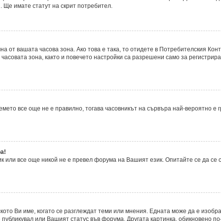
. Ще имате статут на скрит потребител.
а от вашата часова зона. Ако това е така, то отидете в Потребителския Кон
часовата зона, както и повечето настройки са разрешени само за регистрира
времето все още не е правилно, тогава часовникът на сървъра най-вероятно е
а!
 или все още никой не е превел форума на Вашият език. Опитайте се да се
ското Ви име, когато се разглеждат теми или мнения. Едната може да е изобр
 публикувал или Вашият статус във форума. Другата картинка, обикновено по-