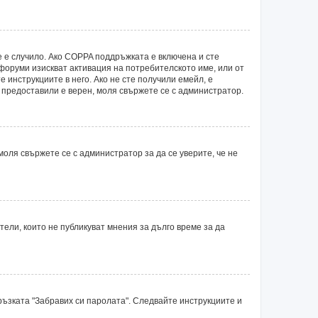
е е случило. Ако COPPA поддръжката е включена и сте
 форуми изискват активация на потребителското име, или от
 инструкциите в него. Ако не сте получили емейл, е
е предоставили е верен, моля свържете се с администратор.
оля свържете се с администратор за да се уверите, че не
ли, които не публикуват мнения за дълго време за да
ръзката "Забравих си паролата". Следвайте инструкциите и