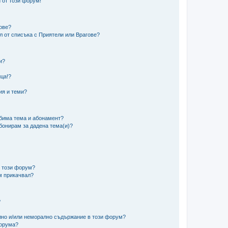
 от този форум!
гове?
ел от списъка с Приятели или Врагове?
и?
?
ца!?
ия и теми?
юбима тема и абонамент?
абонирам за дадена тема(и)?
в този форум?
м прикачвал?
?
ално и/или неморално съдържание в този форум?
форума?