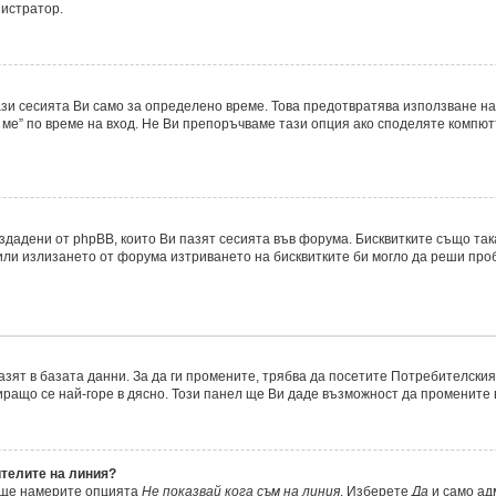
нистратор.
ази сесията Ви само за определено време. Това предотвратява използване на
ме” по време на вход. Не Ви препоръчваме тази опция ако споделяте компютър
ъздадени от phpBB, които Ви пазят сесията във форума. Бисквитките също та
 или излизането от форума изтриването на бисквитките би могло да реши про
азят в базата данни. За да ги промените, трябва да посетите Потребителския 
миращо се най-горе в дясно. Този панел ще Ви даде възможност да промените
ителите на линия?
, ще намерите опцията
Не показвай кога съм на линия
. Изберете
Да
и само ад