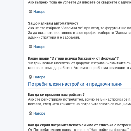
Ако въпреки това не успеете да влезете се свържете с адми
Нагоре
Защо излизам автоматично?
Ако не сте избрали “Запомни ме” при вход, то форумът ще п
За да останете постоянно в своя профил изберете “Запомни 
администратора я е забранил.
Нагоре
Какво прави “Изтрий всички бисквитки от форума”?
“Изтрий всички бисквитки от форума” изтрива бисквитките с
мнения и теми да работят. Ако имате проблеми с влизането
Нагоре
Потребителски настройки и предпочитания
Как да си променя настройките?
Ако сте регистриран потребител, всичките Ви настройки се п
показва, след като кликнете на потребителското си име, на
Нагоре
Как да скрия потребителското си име от списъка с потреб
От Потребителския панел, в раздел “Настройки на форума”