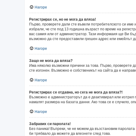
Нагоре
Регистрирах се, но не мога да вляза!
Първо, проверете дали сте въвели потребителското си име и
избрали, че сте под 13 годишна възраст по време на регист
вас самия или от администратор. Тази информаия ще Ви бъде
възможно да сте предоставили грешен адрес или емейлът да 
Нагоре
Защо не мога да вляза?
Има няколко възможни причини за това. Първо, проверете да
сте изгонен. Възможно е собственикът на сайта да е направ
Нагоре
Регистрирах се отдавна, но сега не мога да вляза?!
Възможно е администраторът да е деактивирал или изтрил п
намалят размера на базата данни. Ако това се е случило, оп
Нагоре
Забравих си паролата!
Без паника! Въпреки, че не можем да възстановим паролата 
би трябвало да можете да влезнете след това.