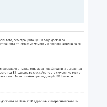
еки това, регистрацията ще Ви даде достъп до
егистрацията отнема само момент и е препоръчително да се
рат информация от малолетни лица под 13 годишна възраст да
о под 13 годишна възраст. Ако не сте сигурни, че това е
авен съвет. Моля, имайте предвид, че phpBB Limited и
 достъпът от Вашият IP адрес или с потребителското Ви