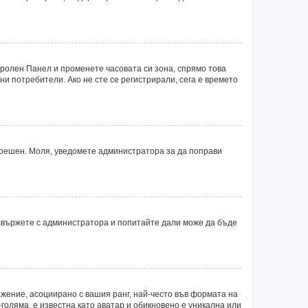
тролен Панел и променете часовата си зона, спрямо това
ни потребители. Ако не сте се регистрирали, сега е времето
 грешен. Моля, уведомете администратора за да поправи
 свържете с администратора и попитайте дали може да бъде
ажение, асоциирано с вашия ранг, най-често във формата на
голяма, е известна като аватар и обикновено е уникална или