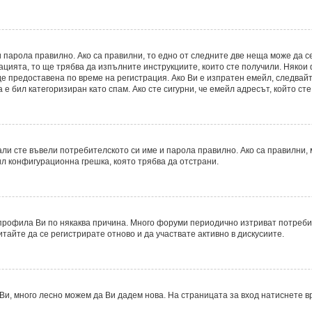
 парола правилно. Ако са правилни, то едно от следните две неща може да с
рацията, то ще трябва да изпълните инструкциите, които сте получили. Някои
 предоставена по време на регистрация. Ако Ви е изпратен емейл, следвайте
е бил категоризиран като спам. Ако сте сигурни, че емейл адресът, който ст
ли сте въвели потребителското си име и парола правилно. Ако са правилни, м
ил конфигурационна грешка, която трябва да отстрани.
рофила Ви по някаква причина. Много форуми периодично изтриват потребите
итайте да се регистрирате отново и да участвате активно в дискусиите.
Ви, много лесно можем да Ви дадем нова. На страницата за вход натиснете в