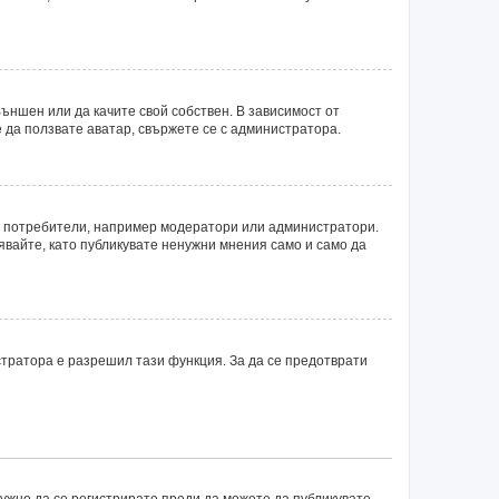
ъншен или да качите свой собствен. В зависимост от
 да ползвате аватар, свържете се с администратора.
ни потребители, например модератори или администратори.
явайте, като публикувате ненужни мнения само и само да
тратора е разрешил тази функция. За да се предотврати
нужно да се регистрирате преди да можете да публикувате