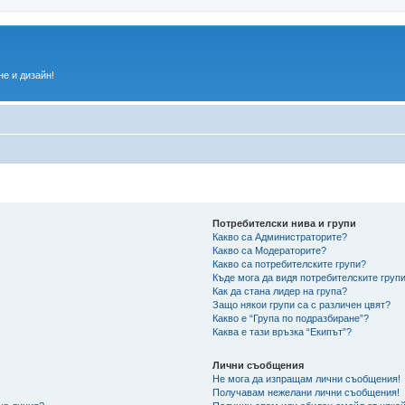
е и дизайн!
Потребителски нива и групи
Какво са Администраторите?
Какво са Модераторите?
Какво са потребителските групи?
Къде мога да видя потребителските групи
Как да стана лидер на група?
Защо някои групи са с различен цвят?
Какво е “Група по подразбиране”?
Каква е тази връзка “Екипът”?
Лични съобщения
Не мога да изпращам лични съобщения!
Получавам нежелани лични съобщения!