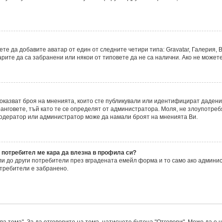
е да добавите аватар от един от следните четири типа: Gravatar, Галерия, В
ите да са забранени или някои от типовете да не са налични. Ако не можете
 показват броя на мненията, които сте публикували или идентифицират даде
нговете, тъй като те се определят от администратора. Моля, не злоупотреб
модератор или администратор може да намали броят на мненията Ви.
 потребител ме кара да влезна в профила си?
 до други потребители през вградената емейл форма и то само ако админис
требители е забранено.
а тема". За да отговорите на тема, натиснете бутона "Отговори". Може да е 