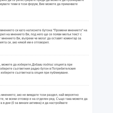
икувате теми в този форум, Вие можете да прикачвате
 мнението си като натиснете бутона "Промени мнението" на
рил на мнението Ви, под него ще се появи мелък текст с
т мнението Ви, въпреки че могат да оставят коментар за
ята си, ако някой им е отговорил.
а, можете да изберете
Добави подпис
опцията при
 изберете съответния радио бутон в Потребителския
 изберете съответната опция при публикуване.
 мнението; ако не виждате този раздел, най-вероятно
те, че всеки отговор е на отделен ред. Също така можете да
а в дни (0 за винаги активна) и да настройвате