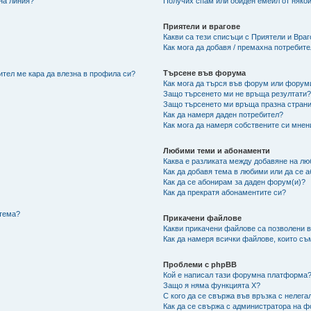
 на линия?
Получих спам или обиден емейл от някой
Приятели и врагове
Какви са тези списъци с Приятели и Вра
Как мога да добавя / премахна потребит
Търсене във форума
ител ме кара да влезна в профила си?
Как мога да търся във форум или форум
Защо търсенето ми не връща резултати
Защо търсенето ми връща празна страни
Как да намеря даден потребител?
Как мога да намеря собствените си мнен
Любими теми и абонаменти
Каква е разликата между добавяне на л
Как да добавя тема в любими или да се 
Как да се абонирам за даден форум(и)?
Как да прекратя абонаментите си?
/тема?
Прикачени файлове
Какви прикачени файлове са позволени 
Как да намеря всички файлове, които съ
Проблеми с phpBB
Кой е написал тази форумна платформа
Защо я няма функцията X?
С кого да се свържа във връзка с нелег
Как да се свържа с администратора на 