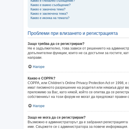
Какво е глобално съобщение?
Какво е важно съобщение?
Какво е закачена тема?
Какво е заключена тема?
Какво е иконка на темата?
Проблеми при влизането и регистрацията
Защо трябва да се регистрирам?
Не е задължително, това зависи от решението на администр
допълнителни функции, които не са достъпни за гостите, ка
направи.
Нагоре
Какво е COPPA?
COPPA, или Children’s Online Privacy Protection Act от 199
имат писменото разрешение на родител или някакъв друг ви
приложимо за Вас, като някой, който се опитва да се регистр
собственикът на този форум не могат да предложат правни с
Нагоре
Защо не мога да се регистрирам?
Възможно е администраторът да е забранил регистрацията 
име. Свържете се с администратора за повече информация.