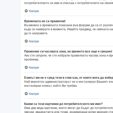
потребителското си име в списъка с потребителите на линия
Нагоре
Времената не са правилни!
Възможно е времената показани във форума да са от различн
къде се намирате в момента. Имайте предвид, че смяната на 
да го направите.
Нагоре
Промених си часовата зона, но времето все още е грешно!
Ако сте сигурни, че сте избрали правилната часова зона и 
проблема.
Нагоре
Езикът ми не е сред тези в списъка, от които мога да избер
Най вероятно администраторът не е инсталирал Вашият език
инсталиран езикът, който Ви трябва.
Нагоре
Какви са тези картинки до потребителското ми име?
Има два вида картинки, които могат да бъдат до потребител
звезди, квадратчета или точки, индикиращи колко мнения сте