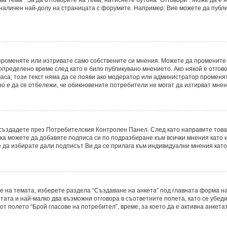
 наличен най-долу на страницата с форумите. Например: Вие можете да публ
променяте или изтривате само собствените си мнения. Можете да промените
определено време след като е било публикувано мнението. Ако някой е отгово
часа; този текст няма да се появи ако модератор или администратор променя
о е да се отбележи, че обикновените потребители не могат да изтирват мнени
о създадете през Потребителския Контролен Панел. След като направите тов
ака можете да добавяте подписа си по подразбиране към всички мнения като
е да избирате дали подписът Ви да се прилага към индивидуални мнения като
е на темата, изберете раздела “Създаване на анкета” под главната форма на
ата и най-малко два възможни отговора в съответните полета, като се убеди
т полето “Брой гласове на потребител”, време, за което да е активна анкетат