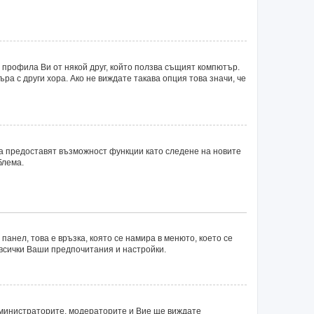
 профила Ви от някой друг, който ползва същият компютър.
а с други хора. Ако не виждате такава опция това значи, че
ка предоставят възможност функции като следене на новите
блема.
панел, това е връзка, която се намира в менюто, което се
 всички Ваши предпочитания и настройки.
министраторите, модераторите и Вие ще виждате