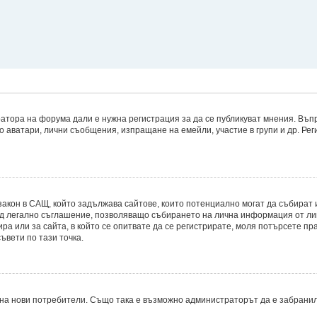
атора на форума дали е нужна регистрация за да се публикуват мнения. Въпр
то аватари, лични съобщения, изпращане на емейли, участие в групи и др. Р
8, е закон в САЩ, който задължава сайтове, които потенциално могат да съби
д легално съглашение, позволяващо събирането на лична информация от лицет
ира или за сайта, в който се опитвате да се регистрирате, моля потърсете пр
ъвети по тази точка.
на нови потребители. Също така е възможно администраторът да е забранил