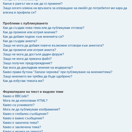
Какъв е рангът ми и как да го променя?
Защо когато кликна на връзката за изпращане на емейл до потребител ме кара да
влезна в профила си?
Проблеми с публикуването
Как да създам нова тема или да публикувам отговор?
Как да променя или изтрия мнение?
Как да добавя подпис към мненията си?
Как да създам анкета?
Защо не мога да добавя повече възможни отговори към анкетата?
Как да променя или изтрия анкета?
Защо не мога да достъпя даден форум?
Защо не мога да прикача файл?
Защо получих предупреждение?
Как мога да докладвам мнения на модератор?
Какво прави бутона “Запази чернова” при публикуване на мнение/тема?
Защо мнението ми трябва да бъде одобрено?
Как да избутам темата ми?
Форматиране на текст и видове теми
Какво е BBCode?
Мога ли да използвам HTML?
Какво са усмивките?
Мога ли да публикувам изображения?
Какво е глобално съобщение?
Какво е важно съобщение?
Какво е закачена тема?
Какво е заключена тема?
Какво е иконка на темата?