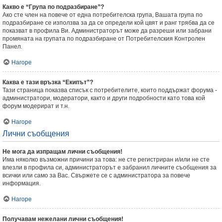
Какво е “Група по подразбиране”?
Ако сте член на повече от една потребителска група, Вашата група по
подразбиране се използва за да се определи кой цвят и ранг трябва да се
показват в профила Ви. Администраторът може да разреши или забрани
промяната на групата по подразбиране от Потребителския Контролен
Панел.
Нагоре
Каква е тази връзка “Екипът”?
Тази страница показва списък с потребителите, които поддържат форума -
администратори, модератори, както и други подробности като това кой
форум модерират и т.н.
Нагоре
Лични съобщения
Не мога да изпращам лични съобщения!
Има няколко възможни причини за това: не сте регистриран и/или не сте
влезли в профила си, администраторът е забранил личните съобщения за
всички или само за Вас. Свържете се с администратора за повече
информация.
Нагоре
Получавам нежелани лични съобщения!