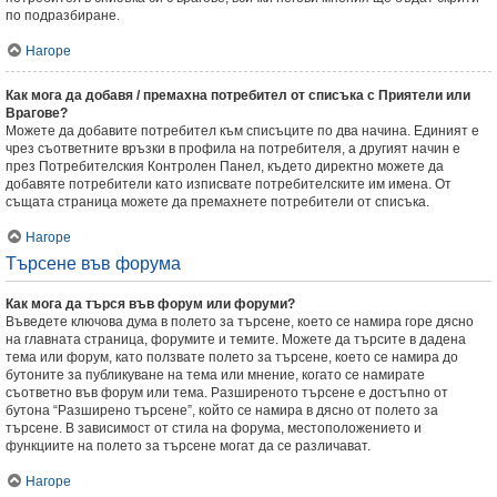
по подразбиране.
Нагоре
Как мога да добавя / премахна потребител от списъка с Приятели или
Врагове?
Можете да добавите потребител към списъците по два начина. Единият е
чрез съответните връзки в профила на потребителя, а другият начин е
през Потребителския Контролен Панел, където директно можете да
добавяте потребители като изписвате потребителските им имена. От
същата страница можете да премахнете потребители от списъка.
Нагоре
Търсене във форума
Как мога да търся във форум или форуми?
Въведете ключова дума в полето за търсене, което се намира горе дясно
на главната страница, форумите и темите. Можете да търсите в дадена
тема или форум, като ползвате полето за търсене, което се намира до
бутоните за публикуване на тема или мнение, когато се намирате
съответно във форум или тема. Разширеното търсене е достъпно от
бутона “Разширено търсене”, който се намира в дясно от полето за
търсене. В зависимост от стила на форума, местоположението и
функциите на полето за търсене могат да се различават.
Нагоре