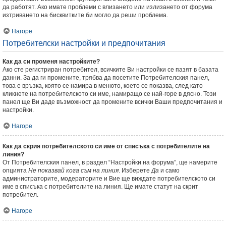
да работят. Ако имате проблеми с влизането или излизането от форума
изтриването на бисквитките би могло да реши проблема.
Нагоре
Потребителски настройки и предпочитания
Как да си променя настройките?
Ако сте регистриран потребител, всичките Ви настройки се пазят в базата
данни. За да ги промените, трябва да посетите Потребителския панел,
това е връзка, която се намира в менюто, което се показва, след като
кликнете на потребителското си име, намиращо се най-горе в дясно. Този
панел ще Ви даде възможност да промените всички Ваши предпочитания и
настройки.
Нагоре
Как да скрия потребителското си име от списъка с потребителите на
линия?
От Потребителския панел, в раздел “Настройки на форума”, ще намерите
опцията
Не показвай кога съм на линия
. Изберете
Да
и само
администраторите, модераторите и Вие ще виждате потребителското си
име в списъка с потребителите на линия. Ще имате статут на скрит
потребител.
Нагоре