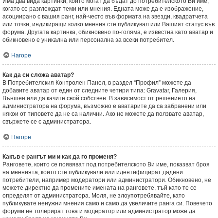
Има два вида картинки, които могат да бъдат до потребителското Ви име,
когато се разглеждат теми или мнения. Едната може да е изображение,
асоциирано с вашия ранг, най-често във формата на звезди, квадратчета
или точки, индикиращи колко мнения сте публикувал или Вашият статус във
форума. Другата картинка, обикновено по-голяма, е известна като аватар и
обикновено е уникална или персонална за всеки потребител.
Нагоре
Как да си сложа аватар?
В Потребителския Контролен Панел, в раздел “Профил” можете да
добавите аватар от един от следните четири типа: Gravatar, Галерия,
Външен или да качите свой собствен. В зависимост от решението на
администратора на форума, възможно е аватарите да са забранени или
някои от типовете да не са налични. Ако не можете да ползвате аватар,
свържете се с администратора.
Нагоре
Какъв е рангът ми и как да го променя?
Ранговете, които се появяват под потребителското Ви име, показват броя
на мненията, които сте публикували или идентифицират дадени
потребители, например модератори или администратори. Обикновено, не
можете директно да промените имената на ранговете, тъй като те се
определят от администратора. Моля, не злоупотребявайте, като
публикувате ненужни мнения само и само да увеличите ранга си. Повечето
форуми не толерират това и модератор или администратор може да