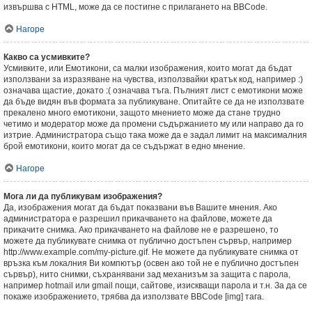
извършва с HTML, може да се постигне с прилагането на BBCode.
Нагоре
Какво са усмивките?
Усмивките, или Емотикони, са малки изображения, които могат да бъдат
използвани за изразяване на чувства, използвайки кратък код, например :)
означава щастие, докато :( означава тъга. Пълният лист с емотикони може
да бъде видян във формата за публикуване. Опитайте се да не използвате
прекалено много емотикони, защото мнението може да стане трудно
четимо и модератор може да промени съдържанието му или направо да го
изтрие. Администратора също така може да е задал лимит на максималния
брой емотикони, които могат да се съдържат в едно мнение.
Нагоре
Мога ли да публикувам изображения?
Да, изображения могат да бъдат показвани във Вашите мнения. Ако
администратора е разрешил прикачването на файлове, можете да
прикачите снимка. Ако прикачването на файлове не е разрешено, то
можете да публикувате снимка от публично достъпен сървър, например
http://www.example.com/my-picture.gif. Не можете да публикувате снимка от
връзка към локалния Ви компютър (освен ако той не е публично достъпен
сървър), нито снимки, съхранявани зад механизъм за защита с парола,
например hotmail или gmail пощи, сайтове, изискващи парола и т.н. За да се
покаже изображението, трябва да използвате BBCode [img] тага.