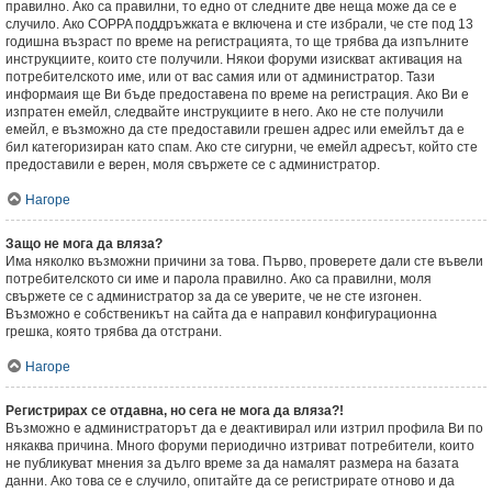
правилно. Ако са правилни, то едно от следните две неща може да се е
случило. Ако COPPA поддръжката е включена и сте избрали, че сте под 13
годишна възраст по време на регистрацията, то ще трябва да изпълните
инструкциите, които сте получили. Някои форуми изискват активация на
потребителското име, или от вас самия или от администратор. Тази
информаия ще Ви бъде предоставена по време на регистрация. Ако Ви е
изпратен емейл, следвайте инструкциите в него. Ако не сте получили
емейл, е възможно да сте предоставили грешен адрес или емейлът да е
бил категоризиран като спам. Ако сте сигурни, че емейл адресът, който сте
предоставили е верен, моля свържете се с администратор.
Нагоре
Защо не мога да вляза?
Има няколко възможни причини за това. Първо, проверете дали сте въвели
потребителското си име и парола правилно. Ако са правилни, моля
свържете се с администратор за да се уверите, че не сте изгонен.
Възможно е собственикът на сайта да е направил конфигурационна
грешка, която трябва да отстрани.
Нагоре
Регистрирах се отдавна, но сега не мога да вляза?!
Възможно е администраторът да е деактивирал или изтрил профила Ви по
някаква причина. Много форуми периодично изтриват потребители, които
не публикуват мнения за дълго време за да намалят размера на базата
данни. Ако това се е случило, опитайте да се регистрирате отново и да