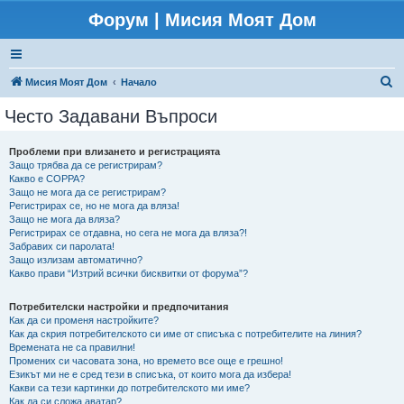
Форум | Мисия Моят Дом
Т
Мисия Моят Дом
Начало
ъ
Често Задавани Въпроси
р
с
Проблеми при влизането и регистрацията
Защо трябва да се регистрирам?
е
Какво е COPPA?
н
Защо не мога да се регистрирам?
Регистрирах се, но не мога да вляза!
е
Защо не мога да вляза?
Регистрирах се отдавна, но сега не мога да вляза?!
Забравих си паролата!
Защо излизам автоматично?
Какво прави “Изтрий всички бисквитки от форума”?
Потребителски настройки и предпочитания
Как да си променя настройките?
Как да скрия потребителското си име от списъка с потребителите на линия?
Времената не са правилни!
Промених си часовата зона, но времето все още е грешно!
Езикът ми не е сред тези в списъка, от които мога да избера!
Какви са тези картинки до потребителското ми име?
Как да си сложа аватар?