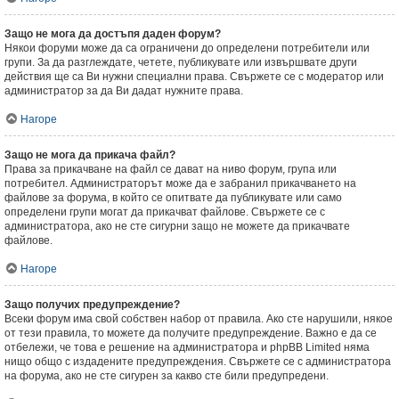
Защо не мога да достъпя даден форум?
Някои форуми може да са ограничени до определени потребители или
групи. За да разглеждате, четете, публикувате или извършвате други
действия ще са Ви нужни специални права. Свържете се с модератор или
администратор за да Ви дадат нужните права.
Нагоре
Защо не мога да прикача файл?
Права за прикачване на файл се дават на ниво форум, група или
потребител. Администраторът може да е забранил прикачването на
файлове за форума, в който се опитвате да публикувате или само
определени групи могат да прикачват файлове. Свържете се с
администратора, ако не сте сигурни защо не можете да прикачвате
файлове.
Нагоре
Защо получих предупреждение?
Всеки форум има свой собствен набор от правила. Ако сте нарушили, някое
от тези правила, то можете да получите предупреждение. Важно е да се
отбележи, че това е решение на администратора и phpBB Limited няма
нищо общо с издадените предупреждения. Свържете се с администратора
на форума, ако не сте сигурен за какво сте били предупредени.