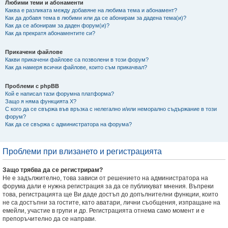
Любими теми и абонаменти
Каква е разликата между добавяне на любима тема и абонамент?
Как да добавя тема в любими или да се абонирам за дадена тема(и)?
Как да се абонирам за даден форум(и)?
Как да прекратя абонаментите си?
Прикачени файлове
Какви прикачени файлове са позволени в този форум?
Как да намеря всички файлове, които съм прикачвал?
Проблеми с phpBB
Кой е написал тази форумна платформа?
Защо я няма функцията X?
С кого да се свържа във връзка с нелегално и/или неморално съдържание в този
форум?
Как да се свържа с администратора на форума?
Проблеми при влизането и регистрацията
Защо трябва да се регистрирам?
Не е задължително, това зависи от решението на администратора на
форума дали е нужна регистрация за да се публикуват мнения. Въпреки
това, регистрацията ще Ви даде достъп до допълнителни функции, които
не са достъпни за гостите, като аватари, лични съобщения, изпращане на
емейли, участие в групи и др. Регистрацията отнема само момент и е
препоръчително да се направи.