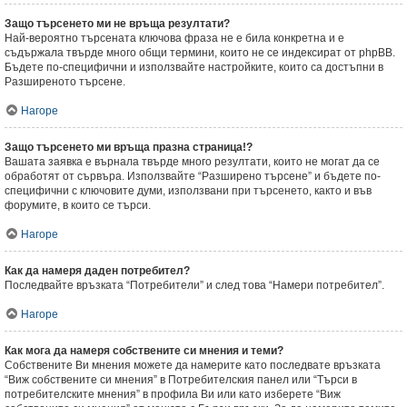
Защо търсенето ми не връща резултати?
Най-вероятно търсената ключова фраза не е била конкретна и е
съдържала твърде много общи термини, които не се индексират от phpBB.
Бъдете по-специфични и използвайте настройките, които са достъпни в
Разширеното търсене.
Нагоре
Защо търсенето ми връща празна страница!?
Вашата заявка е върнала твърде много резултати, които не могат да се
обработят от сървъра. Използвайте “Разширено търсене” и бъдете по-
специфични с ключовите думи, използвани при търсенето, както и във
форумите, в които се търси.
Нагоре
Как да намеря даден потребител?
Последвайте връзката “Потребители” и след това “Намери потребител”.
Нагоре
Как мога да намеря собствените си мнения и теми?
Собствените Ви мнения можете да намерите като последвате връзката
“Виж собствените си мнения” в Потребителския панел или “Търси в
потребителските мнения” в профила Ви или като изберете “Виж