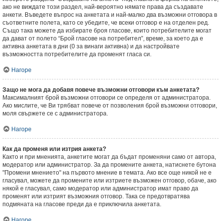
ако не виждате този раздел, най-вероятно нямате права да създавате
анкети. Въведете въпрос на анкетата и най-малко два възможни отговора в
съответните полета, като се убедите, че всеки отговор е на отделен ред.
Също така можете да избирате броя гласове, които потребителите могат
да дават от полето “Брой гласове на потребител”, време, за което да е
активна анкетата в дни (0 за винаги активна) и да настройвате
възможността потребителите да променят гласа си.
Нагоре
Защо не мога да добавя повече възможни отговори към анкетата?
Максималният брой възможни отговори се определя от администратора.
Ако мислите, че Ви трябват повече от позволения брой възможни отговори,
моля свържете се с администратора.
Нагоре
Как да променя или изтрия анкета?
Както и при мненията, анкетите могат да бъдат променяни само от автора,
модератор или администратор. За да промените анкета, натиснете бутона
"Промени мнението" на първото мнение в темата. Ако все още никой не е
гласувал, можете да промените или изтриете възможен отговор, обаче, ако
някой е гласувал, само модератор или администратор имат право да
променят или изтрият възможния отговор. Така се предотвратява
подмяната на гласове преди да е приключила анкетата.
Нагоре