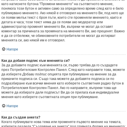
като натиснете бутона "Промени мнението" на съответното мнение,
понякога този бутон е активен само за определено време след като е било
публикувано мнението. Ако някой е отговорил на мнението Ви, под него ще
се появи мелък текст с броя пъти, които сте променяли мнението, както и
датата и часа; този текст няма да се появи ако модератор или
администратор променят мнението Ви, въпреки че могат да оставят
коментар за причината за промяната на мнението Ви, ако преценят. Важно
е да се отбележи, че обикновените потребители не могат да изтирват
мненията си, ако някой им е отговорил.
Нагоре
Как да добавя подпис към мненията си?
За да добавите подпис към мненията си, първо трябва да го създадете
през Потребителския Контролен Панел. След като направите това, можете
да изберете
Добави подпис
опцията при публикуване на мнение за да
прикачите подписа си. Също така можете да добавяте подписа си по
подразбиране към всички мнения като изберете съответния радио бутон в
Потребителския Контролен Панел. Ако го направите, въпреки това ще
можете да избирате дали подписът Ви да се прилага към индивидуални
мнения като изберете съответната опция при публикуване.
Нагоре
Как да създам анкета?
Когато публикувате нова тема или променяте първото мнение на темата,
изберете раздела “Създаване на анкета” под главната форма на мнението;