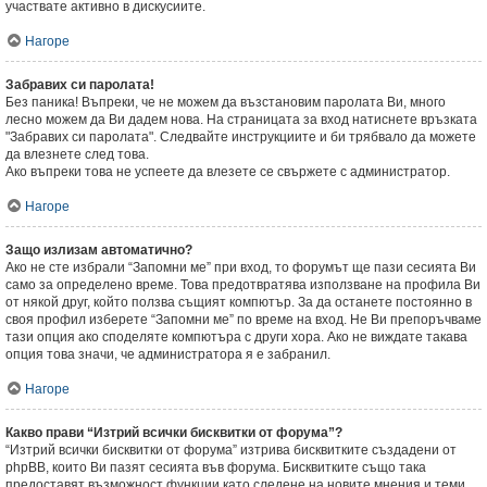
участвате активно в дискусиите.
Нагоре
Забравих си паролата!
Без паника! Въпреки, че не можем да възстановим паролата Ви, много
лесно можем да Ви дадем нова. На страницата за вход натиснете връзката
"Забравих си паролата". Следвайте инструкциите и би трябвало да можете
да влезнете след това.
Ако въпреки това не успеете да влезете се свържете с администратор.
Нагоре
Защо излизам автоматично?
Ако не сте избрали “Запомни ме” при вход, то форумът ще пази сесията Ви
само за определено време. Това предотвратява използване на профила Ви
от някой друг, който ползва същият компютър. За да останете постоянно в
своя профил изберете “Запомни ме” по време на вход. Не Ви препоръчваме
тази опция ако споделяте компютъра с други хора. Ако не виждате такава
опция това значи, че администратора я е забранил.
Нагоре
Какво прави “Изтрий всички бисквитки от форума”?
“Изтрий всички бисквитки от форума” изтрива бисквитките създадени от
phpBB, които Ви пазят сесията във форума. Бисквитките също така
предоставят възможност функции като следене на новите мнения и теми