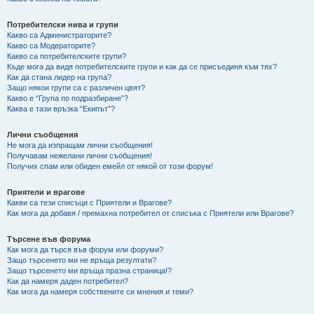
Потребителски нива и групи
Какво са Администраторите?
Какво са Модераторите?
Какво са потребителските групи?
Къде мога да видя потребителските групи и как да се присъединя към тях?
Как да стана лидер на група?
Защо някои групи са с различен цвят?
Какво е “Група по подразбиране”?
Каква е тази връзка “Екипът”?
Лични съобщения
Не мога да изпращам лични съобщения!
Получавам нежелани лични съобщения!
Получих спам или обиден емейл от някой от този форум!
Приятели и врагове
Какви са тези списъци с Приятели и Врагове?
Как мога да добавя / премахна потребител от списъка с Приятели или Врагове?
Търсене във форума
Как мога да търся във форум или форуми?
Защо търсенето ми не връща резултати?
Защо търсенето ми връща празна страница!?
Как да намеря даден потребител?
Как мога да намеря собствените си мнения и теми?