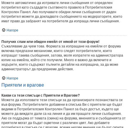
Можете автоматично да изтривате лични съобщения от определен
потребител като създадете съотвеното правило в Потребителския
Контролен Панел. Ако получавате обидни лични съобщения от даден
потребител можете да докладвате съобщението на модераторите, които
имат право да забранят на потребителя да изпраща лични съобщения.
Нагоре
Получих спам или обиден емейл от някой от този форум!
Съжаляваме да чуем това. Формата за изпращане на емейли от форума
включва предпазни механизми, които следят потребителите, които
изпращат такива съобщения, затова, моля изпратете на администратора
копие на емейла, който сте получили. Много е важно да включите и
хедърите, които съдържат пълните детайли на изпращача, за да може
администраторът да предприеме действия.
Нагоре
Приятели и врагове
Какви са тези списъци с Приятели и Врагове?
Можете да използвате тези списъци за да организирате познанствата си
във форума. Потребителите добавени в списъка Ви с приятели ще бъдат
видими в Потребителския Контролен Панел за бърз достъп, където ще
можете да виждате дали са на линия и да им пращате лични съобщения.
Ако се поддържа от темата (скина) на форума, мненията и съобщенията от
приятели могат да бъдат оцветени с различен цвят. Ако добавите
потребител в списъка си с врагове, всички негови мнения ще бъдат скрити