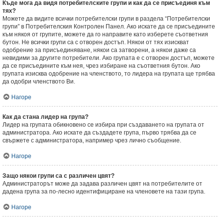
Къде мога да видя потребителските групи и как да се присъединя към
тях?
Можете да видите всички потребителски групи в раздела “Потребителски
групи” в Потребителския Контролен Панел. Ако искате да се присъедините
към някоя от групите, можете да го направите като изберете съответния
бутон. Не всички групи са с отворен достъп. Някои от тях изискват
одобрение за присъединяване, някои са затворени, а някои даже са
невидими за другите потребители. Ако групата е с отворен достъп, можете
да се присъедините към нея, чрез избиране на съответния бутон. Ако
групата изисква одобрение на членството, то лидера на групата ще трябва
да одобри членството Ви.
Нагоре
Как да стана лидер на група?
Лидер на групата обикновено се избира при създаването на групата от
администратора. Ако искате да създадете група, първо трябва да се
свържете с администратора, например чрез лично съобщение.
Нагоре
Защо някои групи са с различен цвят?
Администраторът може да задава различен цвят на потребителите от
дадена група за по-лесно идентифициране на членовете на тази група.
Нагоре