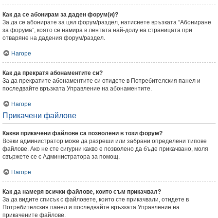
Как да се абонирам за даден форум(и)?
За да се абонирате за цял форум/раздел, натиснете връзката “Абониране
за форума”, която се намира в лентата най-долу на страницата при
отваряне на дадения форум/раздел.
Нагоре
Как да прекратя абонаментите си?
За да прекратите абонаментите си отидете в Потребителския панел и
последвайте връзката Управление на абонаментите.
Нагоре
Прикачени файлове
Какви прикачени файлове са позволени в този форум?
Всеки администратор може да разреши или забрани определени типове
файлове. Ако не сте сигурни какво е позволено да бъде прикачвано, моля
свържете се с Администратора за помощ.
Нагоре
Как да намеря всички файлове, които съм прикачвал?
За да видите списък с файловете, които сте прикачвали, отидете в
Потребителския панел и последвайте връзката Управление на
прикачените файлове.