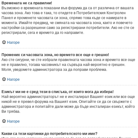
Времената не са правилни!
Възможно е времената показани във форума да са от различна от вашата
часова зона. Ако това е така, то отидете в Потребителския Контролен
Панел и променете часовата си зона, спрямо това къде се намирате в
момента. Имайте предвид, че смяната на часовата зона, както и повечето
настройки са разрешени само за регистрирани потребители. Ако не сте се
регистрирали, сега е времето да го направите.
Нагоре
Промених си часовата зона, но времето все още е грешно!
Ако сте сигурни, че сте избрали правилната часова зона и времето все още
не е правилно, тогава часовникът на сървъра най-вероятно е грешен.
Моля, уведомете администратора за да поправи проблема.
Нагоре
Езикът ми не е сред тези в списъка, от които мога да избера!
Най вероятно администраторът не е инсталирал Вашият език или все още
никой не е превел форума на Вашият език. Опитайте се да се свържете с
администратора и попитайте дали може да бъде инсталиран езикът, който
Ви трябва.
Нагоре
Какви са тези картинки до потребителското ми име?