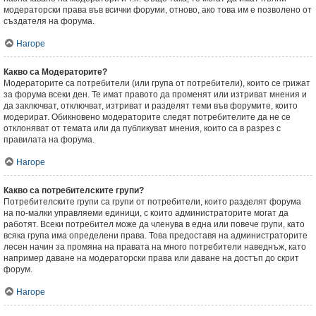
модераторски права във всички форуми, отново, ако това им е позволено от
създателя на форума.
Нагоре
Какво са Модераторите?
Модераторите са потребители (или група от потребители), които се грижат
за форума всеки ден. Те имат правото да променят или изтриват мнения и
да заключват, отключват, изтриват и разделят теми във форумите, които
модерират. Обикновено модераторите следят потребителите да не се
отклоняват от темата или да публикуват мнения, които са в разрез с
правилата на форума.
Нагоре
Какво са потребителските групи?
Потребителските групи са групи от потребители, които разделят форума
на по-малки управляеми единици, с които администраторите могат да
работят. Всеки потребител може да членува в една или повече групи, като
всяка група има определени права. Това предоставя на администраторите
лесен начин за промяна на правата на много потребители наведнъж, като
например даване на модераторски права или даване на достъп до скрит
форум.
Нагоре