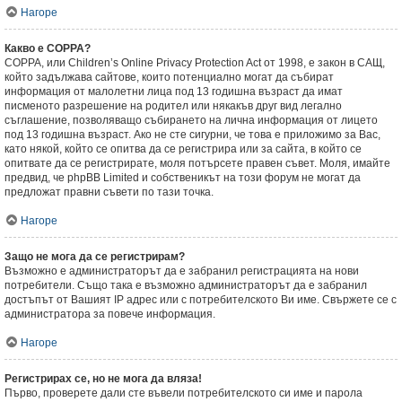
Нагоре
Какво е COPPA?
COPPA, или Children’s Online Privacy Protection Act от 1998, е закон в САЩ,
който задължава сайтове, които потенциално могат да събират
информация от малолетни лица под 13 годишна възраст да имат
писменото разрешение на родител или някакъв друг вид легално
съглашение, позволяващо събирането на лична информация от лицето
под 13 годишна възраст. Ако не сте сигурни, че това е приложимо за Вас,
като някой, който се опитва да се регистрира или за сайта, в който се
опитвате да се регистрирате, моля потърсете правен съвет. Моля, имайте
предвид, че phpBB Limited и собственикът на този форум не могат да
предложат правни съвети по тази точка.
Нагоре
Защо не мога да се регистрирам?
Възможно е администраторът да е забранил регистрацията на нови
потребители. Също така е възможно администраторът да е забранил
достъпът от Вашият IP адрес или с потребителското Ви име. Свържете се с
администратора за повече информация.
Нагоре
Регистрирах се, но не мога да вляза!
Първо, проверете дали сте въвели потребителското си име и парола