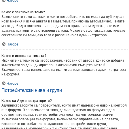
Нагоре
Какво е заключена тема?
Заключените теми са теми, в които потребителите не могат да публикуват
нови мнения и всяка анкета в такава тема приключва автоматично. Темите
могат да бъдат заключвани поради много причини и модераторите или
администраторите са отговорни за това. Можете също така да заключвате
собствените си теми, ако това е разрешено от администратора.
Нагоре
Какво е иконка на темата?
Иконките на темите са изображения, избрани от автора, които се добавят
към темата за да индикират по някакъв начин съдържанието й.
Възможността за използване на иконки за теми зависи от администратора
на форума.
Нагоре
Потребителски нива и групи
Какво са Администраторите?
Администраторите са потребители, които имат най-високо ниво на контрол
във форума. В зависимост от това, дали създателя на форума е дал
съответните права, тези потребители могат да контролират всички
възможни операции във форума, включително управление на правата,
изгонените потребители, създаването на потребителски групи,
назначаване на модератори и т.н. Също така, те могат да имат пълни