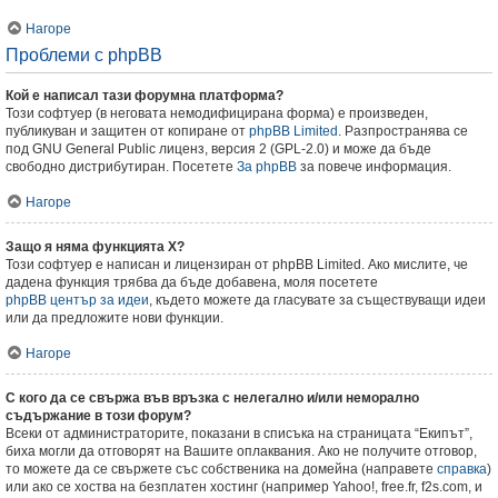
Нагоре
Проблеми с phpBB
Кой е написал тази форумна платформа?
Този софтуер (в неговата немодифицирана форма) е произведен,
публикуван и защитен от копиране от
phpBB Limited
. Разпространява се
под GNU General Public лиценз, версия 2 (GPL-2.0) и може да бъде
свободно дистрибутиран. Посетете
За phpBB
за повече информация.
Нагоре
Защо я няма функцията X?
Този софтуер е написан и лицензиран от phpBB Limited. Ако мислите, че
дадена функция трябва да бъде добавена, моля посетете
phpBB център за идеи
, където можете да гласувате за съществуващи идеи
или да предложите нови функции.
Нагоре
С кого да се свържа във връзка с нелегално и/или неморално
съдържание в този форум?
Всеки от администраторите, показани в списъка на страницата “Екипът”,
биха могли да отговорят на Вашите оплаквания. Ако не получите отговор,
то можете да се свържете със собственика на домейна (направете
справка
)
или ако се хоства на безплатен хостинг (например Yahoo!, free.fr, f2s.com, и