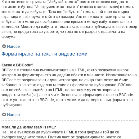
Като натиснете връзката “Избутай темата”, която се показва след като
натиснете бутона “Инструменти за темата” (иконка с гаечен ключ) в темата,
която искате да избутате. Така ще “избутате” темата най-горе на първа
страница във форума, в който се намира. Ако не виждате тази връзка, то
избутването може да е забранено или времето между избутванията не е
изминало. Можете да избутате темата като просто публикувате нов отговор
в нея, но преди това се уверете, че това не е в разрез с правилата на
форума.
Нагоре
Форматиране на текст и видове теми
Какво е BBCode?
BBCode е специална имплементация на HTML, която позволява широк
контрол на форматирането на дадени обекти в мнението. Използването на
BBCode се разрешава от администратора, но също така може да бъде
забранено за всяко отделно мнение от формата за публикуване. BBCode
сам по себе си е подобен на HTML, но таговете му са затворени в
квадратни скоби [ и ], а не в < и >. За повече информация относно BBCode
вижте упътването за BBCode, което можете да намерите във формата за
публикуване.
Нагоре
Мога ли да използвам HTML?
Не. Не е възможно да публикувате HTML в този форум и той да се
възпроизведе като такъв. Голяма част от форматирането, което се