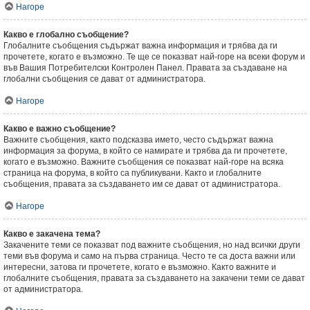
Нагоре
Какво е глобално съобщение?
Глобалните съобщения съдържат важна информация и трябва да ги
прочетете, когато е възможно. Те ще се показват най-горе на всеки форум и
във Вашия Потребителски Контролен Панел. Правата за създаване на
глобални съобщения се дават от администратора.
Нагоре
Какво е важно съобщение?
Важните съобщения, както подсказва името, често съдържат важна
информация за форума, в който се намирате и трябва да ги прочетете,
когато е възможно. Важните съобщения се показват най-горе на всяка
страница на форума, в който са публикувани. Както и глобалните
съобщения, правата за създаването им се дават от администратора.
Нагоре
Какво е закачена тема?
Закачените теми се показват под важните съобщения, но над всички други
теми във форума и само на първа страница. Често те са доста важни или
интересни, затова ги прочетете, когато е възможно. Както важните и
глобалните съобщения, правата за създаването на закачени теми се дават
от администратора.