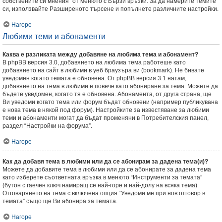
собствените си мнения” от менюто с Бързи връзки. За да намерите темите
си, използвайте Разширеното търсене и попълнете различните настройки.
Нагоре
Любими теми и абонаменти
Каква е разликата между добавяне на любима тема и абонамент?
В phpBB версия 3.0, добавянето на любима тема работеше като
добавянето на сайт в любими в уеб браузъра ви (bookmark). Не бивате
уведомен когато темата е обновена. От phpBB версия 3.1 натам,
добавянето на тема в любими е повече като абониране за тема. Можете да
бъдете уведомен, когато тя е обновена. Абонамента, от друга страна, ще
Ви уведоми когато тема или форум бъдат обновени (например публикувана
е нова тема в някой под форум). Настройките за известяване за любими
теми и абонаменти могат да бъдат променяни в Потребителския панел,
раздел “Настройки на форума”.
Нагоре
Как да добавя тема в любими или да се абонирам за дадена тема(и)?
Можете да добавите тема в любими или да се абонирате за дадена тема
като изберете съответната връзка в менюто “Инструменти за темата”
(бутон с гаечен ключ намиращ се най-горе и най-долу на всяка тема).
Отговарянето на тема с включена опция “Уведоми ме при нов отговор в
темата” също ще Ви абонира за темата.
Нагоре