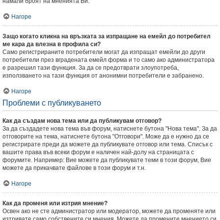
намали броят на мненията Ви.
Нагоре
Защо когато кликна на връзката за изпращане на емейл до потребител
ме кара да влезна в профила си?
Само регистрираните потребители могат да изпращат емейли до други
потребители през вградената емейл форма и то само ако администратора
е разрешил тази функция. За да се предотврати злоупотреба,
използването на тази функция от анонимни потребители е забранено.
Нагоре
Проблеми с публикуването
Как да създам нова тема или да публикувам отговор?
За да създадете нова тема във форум, натиснете бутона "Нова тема". За да
отговорите на тема, натиснете бутона "Отговори". Може да е нужно да се
регистрирате преди да можете да публикувате отговор или тема. Списък с
вашите права във всеки форум е наличен най-долу на страницата с
форумите. Например: Вие можете да публикувате теми в този форум, Вие
можете да прикачвате файлове в този форум и т.н.
Нагоре
Как да променя или изтрия мнение?
Освен ако не сте администратор или модератор, можете да променяте или
изтривате само собствените си мнения. Можете да промените мнението си