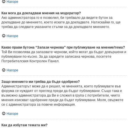
Нагоре
Как мога да докладвам мнения на модератор?
Ако администратора го е позволил, би трябвало да видите бутон за
докладване до мнението, което искате да докладвате. Натискайки го, ще
трябва да следвате указаните стъпки за да докладвате мнението.
Нагоре
Какво прави бутона “Запази чернова” при публикуване на мнение/тема?
Той Ви позволява да запазвате чернови, който могат да бъдат довършени и
публикувани по-късно. За да заредите записана чернова, посетете
Потребителския Контролен Панел.
Нагоре
Защо мнението ми трябва да бъде одобрено?
Администраторът може да е решил, че мненията, които публикувате във
форума се нуждаят от преглед преди да бъдат публикувани. Също така е
възможно администратора да Ви е сложил в група с потребители, чиито
мнения изискват одобрение преди да бъдат публикувани. Моля, свържете
се с администратора за повече информация.
Нагоре
Как да избутам темата ми?