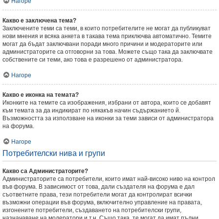
Нагоре
Какво е заключена тема?
Заключените теми са теми, в които потребителите не могат да публикуват
нови мнения и всяка анкета в такава тема приключва автоматично. Темите
могат да бъдат заключвани поради много причини и модераторите или
администраторите са отговорни за това. Можете също така да заключвате
собствените си теми, ако това е разрешено от администратора.
Нагоре
Какво е иконка на темата?
Иконките на темите са изображения, избрани от автора, които се добавят
към темата за да индикират по някакъв начин съдържанието й.
Възможността за използване на иконки за теми зависи от администратора
на форума.
Нагоре
Потребителски нива и групи
Какво са Администраторите?
Администраторите са потребители, които имат най-високо ниво на контрол
във форума. В зависимост от това, дали създателя на форума е дал
съответните права, тези потребители могат да контролират всички
възможни операции във форума, включително управление на правата,
изгонените потребители, създаването на потребителски групи,
назначаване на модератори и т.н. Също така, те могат да имат пълни