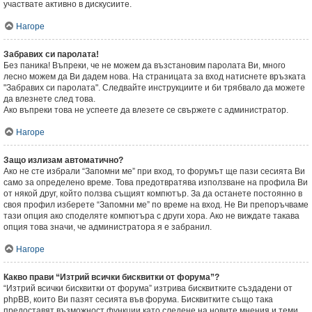
участвате активно в дискусиите.
Нагоре
Забравих си паролата!
Без паника! Въпреки, че не можем да възстановим паролата Ви, много
лесно можем да Ви дадем нова. На страницата за вход натиснете връзката
"Забравих си паролата". Следвайте инструкциите и би трябвало да можете
да влезнете след това.
Ако въпреки това не успеете да влезете се свържете с администратор.
Нагоре
Защо излизам автоматично?
Ако не сте избрали “Запомни ме” при вход, то форумът ще пази сесията Ви
само за определено време. Това предотвратява използване на профила Ви
от някой друг, който ползва същият компютър. За да останете постоянно в
своя профил изберете “Запомни ме” по време на вход. Не Ви препоръчваме
тази опция ако споделяте компютъра с други хора. Ако не виждате такава
опция това значи, че администратора я е забранил.
Нагоре
Какво прави “Изтрий всички бисквитки от форума”?
“Изтрий всички бисквитки от форума” изтрива бисквитките създадени от
phpBB, които Ви пазят сесията във форума. Бисквитките също така
предоставят възможност функции като следене на новите мнения и теми