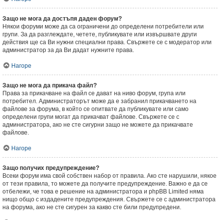
Защо не мога да достъпя даден форум?
Някои форуми може да са ограничени до определени потребители или
групи. За да разглеждате, четете, публикувате или извършвате други
действия ще са Ви нужни специални права. Свържете се с модератор или
администратор за да Ви дадат нужните права.
Нагоре
Защо не мога да прикача файл?
Права за прикачване на файл се дават на ниво форум, група или
потребител. Администраторът може да е забранил прикачването на
файлове за форума, в който се опитвате да публикувате или само
определени групи могат да прикачват файлове. Свържете се с
администратора, ако не сте сигурни защо не можете да прикачвате
файлове.
Нагоре
Защо получих предупреждение?
Всеки форум има свой собствен набор от правила. Ако сте нарушили, някое
от тези правила, то можете да получите предупреждение. Важно е да се
отбележи, че това е решение на администратора и phpBB Limited няма
нищо общо с издадените предупреждения. Свържете се с администратора
на форума, ако не сте сигурен за какво сте били предупредени.