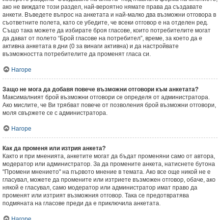
ако не виждате този раздел, най-вероятно нямате права да създавате
анкети. Въведете въпрос на анкетата и най-малко два възможни отговора в
съответните полета, като се убедите, че всеки отговор е на отделен ред.
Също така можете да избирате броя гласове, които потребителите могат
да дават от полето “Брой гласове на потребител”, време, за което да е
активна анкетата в дни (0 за винаги активна) и да настройвате
възможността потребителите да променят гласа си.
Нагоре
Защо не мога да добавя повече възможни отговори към анкетата?
Максималният брой възможни отговори се определя от администратора.
Ако мислите, че Ви трябват повече от позволения брой възможни отговори,
моля свържете се с администратора.
Нагоре
Как да променя или изтрия анкета?
Както и при мненията, анкетите могат да бъдат променяни само от автора,
модератор или администратор. За да промените анкета, натиснете бутона
"Промени мнението" на първото мнение в темата. Ако все още никой не е
гласувал, можете да промените или изтриете възможен отговор, обаче, ако
някой е гласувал, само модератор или администратор имат право да
променят или изтрият възможния отговор. Така се предотвратява
подмяната на гласове преди да е приключила анкетата.
Нагоре