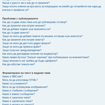
Какъв е рангът ми и как да го променя?
Защо когато кликна на връзката за изпращане на емейл до потребител ме кара да
влезна в профила си?
Проблеми с публикуването
Как да създам нова тема или да публикувам отговор?
Как да променя или изтрия мнение?
Как да добавя подпис към мненията си?
Как да създам анкета?
Защо не мога да добавя повече възможни отговори към анкетата?
Как да променя или изтрия анкета?
Защо не мога да достъпя даден форум?
Защо не мога да прикача файл?
Защо получих предупреждение?
Как мога да докладвам мнения на модератор?
Какво прави бутона “Запази чернова” при публикуване на мнение/тема?
Защо мнението ми трябва да бъде одобрено?
Как да избутам темата ми?
Форматиране на текст и видове теми
Какво е BBCode?
Мога ли да използвам HTML?
Какво са усмивките?
Мога ли да публикувам изображения?
Какво е глобално съобщение?
Какво е важно съобщение?
Какво е закачена тема?
Какво е заключена тема?
Какво е иконка на темата?