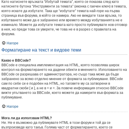
Като натиснете връзката “Избутай темата”, която се показва след като
натиснете бутона “Инструменти за темата” (иконка с гаечен ключ) в темата,
която искате да избутате. Така ще “избутате” темата най-горе на първа
страница във форума, в който се намира. Ако не виждате тази връзка, то
избутването може да е забранено или времето между избутванията не е
изминало. Можете да избутате темата като просто публикувате нов отговор
в нея, но преди това се уверете, че това не е в разрез с правилата на
форума.
Нагоре
Форматиране на текст и видове теми
Какво е BBCode?
BBCode е специална имплементация на HTML, която позволява широк
контрол на форматирането на дадени обекти в мнението. Използването на
BBCode се разрешава от администратора, но също така може да бъде
забранено за всяко отделно мнение от формата за публикуване. BBCode
сам по себе си е подобен на HTML, но таговете му са затворени в
квадратни скоби [ и ], а не в < и >. За повече информация относно BBCode
вижте упътването за BBCode, което можете да намерите във формата за
публикуване.
Нагоре
Мога ли да използвам HTML?
Не. Не е възможно да публикувате HTML в този форум и той да се
възпроизведе като такъв. Голяма част от форматирането, което се