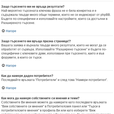
Защо търсенето ми не връща резултати?
Най-вероятно търсената ключова фраза не е била конкретна и е
съдържала твърде много общи термини, които не се индексират от phpBB.
Бъдете по-специфични и използвайте настройките, които са достъпни в
Разширеното търсене.
Нагоре
Защо търсенето ми връща празна страница!?
Вашата заявка е върнала твърде много резултати, които не могат да се
обработят от сървъра. Използвайте “Разширено търсене” и бъдете по-
специфични с ключовите думи, използвани при търсенето, както и във
форумите, в които се търси.
Нагоре
Как да намеря даден потребител?
Последвайте връзката “Потребители” и след това “Намери потребител”.
Нагоре
Как мога да намеря собствените си мнения и теми?
Собствените Ви мнения можете да намерите като последвате връзката
“Виж собствените си мнения” в Потребителския панел или “Търси в
потребителските мнения” в профила Ви или като изберете “Виж