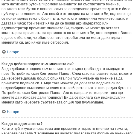
като натиснете бутона "Промени мнението" на съответното мнение,
понякога този бутон е активен само за определено време след като е било
публикувано мнението. Ако някой е отговорил на мнението Ви, под него ще
се появи мелък текст с броя пъти, които сте променяли мнението, както и
датата и часа; този текст няма да се появи ако модератор или
администратор променят мнението Ви, въпреки че могат да оставят
коментар за причината за промяната на мнението Ви, ако преценят. Важно
е да се отбележи, че обикновените потребители не могат да изтирват
мненията си, ако някой им е отговорил.
Нагоре
Как да добавя подпис към мненията си?
За да добавите подпис към мненията си, първо трябва да го създадете
през Потребителския Контролен Панел. След като направите това, можете
да изберете
Добави подпис
опцията при публикуване на мнение за да
прикачите подписа си. Също така можете да добавяте подписа си по
подразбиране към всички мнения като изберете съответния радио бутон в
Потребителския Контролен Панел. Ако го направите, въпреки това ще
можете да избирате дали подписът Ви да се прилага към индивидуални
мнения като изберете съответната опция при публикуване.
Нагоре
Как да създам анкета?
Когато публикувате нова тема или променяте първото мнение на темата,
изберете раздела “Създаване на анкета” под главната форма на мнението;