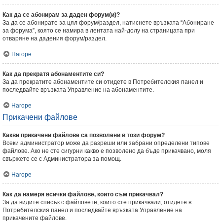
Как да се абонирам за даден форум(и)?
За да се абонирате за цял форум/раздел, натиснете връзката “Абониране
за форума”, която се намира в лентата най-долу на страницата при
отваряне на дадения форум/раздел.
Нагоре
Как да прекратя абонаментите си?
За да прекратите абонаментите си отидете в Потребителския панел и
последвайте връзката Управление на абонаментите.
Нагоре
Прикачени файлове
Какви прикачени файлове са позволени в този форум?
Всеки администратор може да разреши или забрани определени типове
файлове. Ако не сте сигурни какво е позволено да бъде прикачвано, моля
свържете се с Администратора за помощ.
Нагоре
Как да намеря всички файлове, които съм прикачвал?
За да видите списък с файловете, които сте прикачвали, отидете в
Потребителския панел и последвайте връзката Управление на
прикачените файлове.