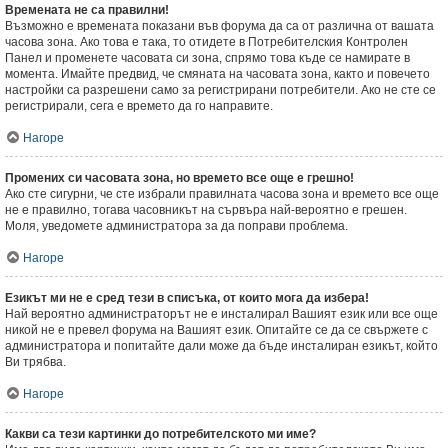
Времената не са правилни!
Възможно е времената показани във форума да са от различна от вашата
часова зона. Ако това е така, то отидете в Потребителския Контролен
Панел и променете часовата си зона, спрямо това къде се намирате в
момента. Имайте предвид, че смяната на часовата зона, както и повечето
настройки са разрешени само за регистрирани потребители. Ако не сте се
регистрирали, сега е времето да го направите.
Нагоре
Промених си часовата зона, но времето все още е грешно!
Ако сте сигурни, че сте избрали правилната часова зона и времето все още
не е правилно, тогава часовникът на сървъра най-вероятно е грешен.
Моля, уведомете администратора за да поправи проблема.
Нагоре
Езикът ми не е сред тези в списъка, от които мога да избера!
Най вероятно администраторът не е инсталирал Вашият език или все още
никой не е превел форума на Вашият език. Опитайте се да се свържете с
администратора и попитайте дали може да бъде инсталиран езикът, който
Ви трябва.
Нагоре
Какви са тези картинки до потребителското ми име?