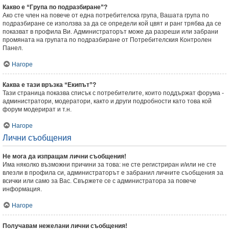
Какво е “Група по подразбиране”?
Ако сте член на повече от една потребителска група, Вашата група по
подразбиране се използва за да се определи кой цвят и ранг трябва да се
показват в профила Ви. Администраторът може да разреши или забрани
промяната на групата по подразбиране от Потребителския Контролен
Панел.
Нагоре
Каква е тази връзка “Екипът”?
Тази страница показва списък с потребителите, които поддържат форума -
администратори, модератори, както и други подробности като това кой
форум модерират и т.н.
Нагоре
Лични съобщения
Не мога да изпращам лични съобщения!
Има няколко възможни причини за това: не сте регистриран и/или не сте
влезли в профила си, администраторът е забранил личните съобщения за
всички или само за Вас. Свържете се с администратора за повече
информация.
Нагоре
Получавам нежелани лични съобщения!