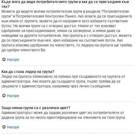
Къде мога да видя потребителските групи и как да се присъединя към
тях?
Можете да видите всички потребителски групи в раздела “Потребителски
групи” в Потребителския Контролен Панел. Ако искате да се присъедините
към някоя от групите, можете да го направите като изберете съответния
бутон. Не всички групи са с отворен достъп. Някои от тях изискват
одобрение за присъединяване, някои са затворени, а някои даже са
невидими за другите потребители. Ако групата е с отворен достъп, можете
да се присъедините към нея, чрез избиране на съответния бутон. Ако
групата изисква одобрение на членството, то лидера на групата ще трябва
да одобри членството Ви.
Нагоре
Как да стана лидер на група?
Лидер на групата обикновено се избира при създаването на групата от
администратора. Ако искате да създадете група, първо трябва да се
свържете с администратора, например чрез лично съобщение.
Нагоре
Защо някои групи са с различен цвят?
Администраторът може да задава различен цвят на потребителите от
дадена група за по-лесно идентифициране на членовете на тази група.
Нагоре