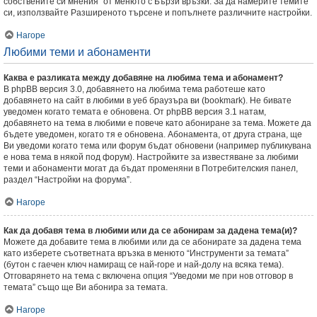
собствените си мнения” от менюто с Бързи връзки. За да намерите темите
си, използвайте Разширеното търсене и попълнете различните настройки.
Нагоре
Любими теми и абонаменти
Каква е разликата между добавяне на любима тема и абонамент?
В phpBB версия 3.0, добавянето на любима тема работеше като
добавянето на сайт в любими в уеб браузъра ви (bookmark). Не бивате
уведомен когато темата е обновена. От phpBB версия 3.1 натам,
добавянето на тема в любими е повече като абониране за тема. Можете да
бъдете уведомен, когато тя е обновена. Абонамента, от друга страна, ще
Ви уведоми когато тема или форум бъдат обновени (например публикувана
е нова тема в някой под форум). Настройките за известяване за любими
теми и абонаменти могат да бъдат променяни в Потребителския панел,
раздел “Настройки на форума”.
Нагоре
Как да добавя тема в любими или да се абонирам за дадена тема(и)?
Можете да добавите тема в любими или да се абонирате за дадена тема
като изберете съответната връзка в менюто “Инструменти за темата”
(бутон с гаечен ключ намиращ се най-горе и най-долу на всяка тема).
Отговарянето на тема с включена опция “Уведоми ме при нов отговор в
темата” също ще Ви абонира за темата.
Нагоре