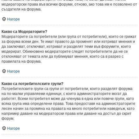
модераторски права във всички форуми, отново, ако това им е позволено от
създателя на форума.
Нагоре
Какво са Модераторите?
Модераторите са потребители (или група от потребители), които се грижат
за форума всеки ден. Те имат правото да променят или изтриват мнения и
да заключват, отключват, изтриват и разделят теми във форумите, които
модерират. Обикновено модераторите следят потребителите да не се
отклоняват от темата или да публикуват мнения, които са в разрез с
правилата на форума.
Нагоре
Какво са потребителските групи?
Потребителските групи са групи от потребители, които разделят форума
на по-малки управляеми единици, с които администраторите могат да
работят. Всеки потребител може да членува в една или повече групи, като
всяка група има определени права. Това предоставя на администраторите
лесен начин за промяна на правата на много потребители наведнъж, като
например даване на модераторски права или даване на достъп до скрит
форум.
Нагоре