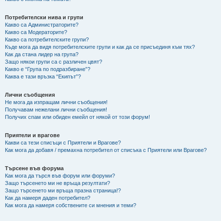
Потребителски нива и групи
Какво са Администраторите?
Какво са Модераторите?
Какво са потребителските групи?
Къде мога да видя потребителските групи и как да се присъединя към тях?
Как да стана лидер на група?
Защо някои групи са с различен цвят?
Какво е “Група по подразбиране”?
Каква е тази връзка “Екипът”?
Лични съобщения
Не мога да изпращам лични съобщения!
Получавам нежелани лични съобщения!
Получих спам или обиден емейл от някой от този форум!
Приятели и врагове
Какви са тези списъци с Приятели и Врагове?
Как мога да добавя / премахна потребител от списъка с Приятели или Врагове?
Търсене във форума
Как мога да търся във форум или форуми?
Защо търсенето ми не връща резултати?
Защо търсенето ми връща празна страница!?
Как да намеря даден потребител?
Как мога да намеря собствените си мнения и теми?