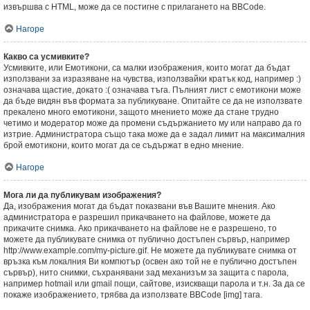
извършва с HTML, може да се постигне с прилагането на BBCode.
Нагоре
Какво са усмивките?
Усмивките, или Емотикони, са малки изображения, които могат да бъдат
използвани за изразяване на чувства, използвайки кратък код, например :)
означава щастие, докато :( означава тъга. Пълният лист с емотикони може
да бъде видян във формата за публикуване. Опитайте се да не използвате
прекалено много емотикони, защото мнението може да стане трудно
четимо и модератор може да промени съдържанието му или направо да го
изтрие. Администратора също така може да е задал лимит на максималния
брой емотикони, които могат да се съдържат в едно мнение.
Нагоре
Мога ли да публикувам изображения?
Да, изображения могат да бъдат показвани във Вашите мнения. Ако
администратора е разрешил прикачването на файлове, можете да
прикачите снимка. Ако прикачването на файлове не е разрешено, то
можете да публикувате снимка от публично достъпен сървър, например
http://www.example.com/my-picture.gif. Не можете да публикувате снимка от
връзка към локалния Ви компютър (освен ако той не е публично достъпен
сървър), нито снимки, съхранявани зад механизъм за защита с парола,
например hotmail или gmail пощи, сайтове, изискващи парола и т.н. За да се
покаже изображението, трябва да използвате BBCode [img] тага.