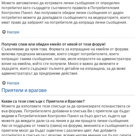
Можете автоматично да изтривате лични съобщения от определен
потребител като създадете съотвеното правило в Потребителския
Контролен Панел. Ако получавате обидни лични съобщения от даден
потребител можете да докладвате съобщението на модераторите, които
имат право да забранят на потребителя да изпраща лични съобщения.
Нагоре
Получих спам или обиден емейл от някой от този форум!
Съжаляваме да чуем това. Формата за изпращане на емейли от форума
включва предпазни механизми, които следят потребителите, които
изпращат такива съобщения, затова, моля изпратете на администратора
копие на емейла, който сте получили. Много е важно да включите и
хедърите, които съдържат пълните детайли на изпращача, за да може
администраторът да предприеме действия.
Нагоре
Приятели и врагове
Какви са тези списъци с Приятели и Врагове?
Можете да използвате тези списъци за да организирате познанствата си
във форума. Потребителите добавени в списъка Ви с приятели ще бъдат
видими в Потребителския Контролен Панел за бърз достъп, където ще
можете да виждате дали са на линия и да им пращате лични съобщения.
Ако се поддържа от темата (скина) на форума, мненията и съобщенията от
приятели могат да бъдат оцветени с различен цвят. Ако добавите
потребител в списъка си с врагове, всички негови мнения ще бъдат скрити