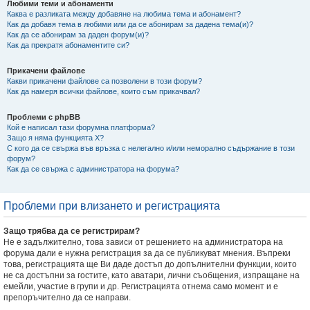
Любими теми и абонаменти
Каква е разликата между добавяне на любима тема и абонамент?
Как да добавя тема в любими или да се абонирам за дадена тема(и)?
Как да се абонирам за даден форум(и)?
Как да прекратя абонаментите си?
Прикачени файлове
Какви прикачени файлове са позволени в този форум?
Как да намеря всички файлове, които съм прикачвал?
Проблеми с phpBB
Кой е написал тази форумна платформа?
Защо я няма функцията X?
С кого да се свържа във връзка с нелегално и/или неморално съдържание в този
форум?
Как да се свържа с администратора на форума?
Проблеми при влизането и регистрацията
Защо трябва да се регистрирам?
Не е задължително, това зависи от решението на администратора на
форума дали е нужна регистрация за да се публикуват мнения. Въпреки
това, регистрацията ще Ви даде достъп до допълнителни функции, които
не са достъпни за гостите, като аватари, лични съобщения, изпращане на
емейли, участие в групи и др. Регистрацията отнема само момент и е
препоръчително да се направи.