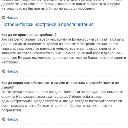
да работят. Ако имате проблеми с влизането или излизането от форума
изтриването на бисквитките би могло да реши проблема.
Нагоре
Потребителски настройки и предпочитания
Как да си променя настройките?
Ако сте регистриран потребител, всичките Ви настройки се пазят в базата
данни. За да ги промените, трябва да посетите Потребителския панел,
това е връзка, която се намира в менюто, което се показва, след като
кликнете на потребителското си име, намиращо се най-горе в дясно. Този
панел ще Ви даде възможност да промените всички Ваши предпочитания и
настройки.
Нагоре
Как да скрия потребителското си име от списъка с потребителите на
линия?
От Потребителския панел, в раздел “Настройки на форума”, ще намерите
опцията
Не показвай кога съм на линия
. Изберете
Да
и само
администраторите, модераторите и Вие ще виждате потребителското си
име в списъка с потребителите на линия. Ще имате статут на скрит
потребител.
Нагоре