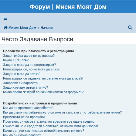
Форум | Мисия Моят Дом
Т
Мисия Моят Дом
Начало
ъ
Често Задавани Въпроси
р
с
Проблеми при влизането и регистрацията
Защо трябва да се регистрирам?
е
Какво е COPPA?
н
Защо не мога да се регистрирам?
Регистрирах се, но не мога да вляза!
е
Защо не мога да вляза?
Регистрирах се отдавна, но сега не мога да вляза?!
Забравих си паролата!
Защо излизам автоматично?
Какво прави “Изтрий всички бисквитки от форума”?
Потребителски настройки и предпочитания
Как да си променя настройките?
Как да скрия потребителското си име от списъка с потребителите на линия?
Времената не са правилни!
Промених си часовата зона, но времето все още е грешно!
Езикът ми не е сред тези в списъка, от които мога да избера!
Какви са тези картинки до потребителското ми име?
Как да си сложа аватар?