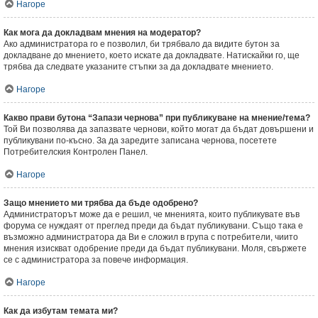
Нагоре
Как мога да докладвам мнения на модератор?
Ако администратора го е позволил, би трябвало да видите бутон за
докладване до мнението, което искате да докладвате. Натискайки го, ще
трябва да следвате указаните стъпки за да докладвате мнението.
Нагоре
Какво прави бутона “Запази чернова” при публикуване на мнение/тема?
Той Ви позволява да запазвате чернови, който могат да бъдат довършени и
публикувани по-късно. За да заредите записана чернова, посетете
Потребителския Контролен Панел.
Нагоре
Защо мнението ми трябва да бъде одобрено?
Администраторът може да е решил, че мненията, които публикувате във
форума се нуждаят от преглед преди да бъдат публикувани. Също така е
възможно администратора да Ви е сложил в група с потребители, чиито
мнения изискват одобрение преди да бъдат публикувани. Моля, свържете
се с администратора за повече информация.
Нагоре
Как да избутам темата ми?