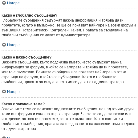
Нагоре
Какво е глобално съобщение?
Глобалните съобщения съдържат важна информация и трябва да ги
прочетете, когато е възможно. Те ще се показват най-горе на всеки форум и
във Вашия Потребителски Контролен Панел. Правата за създаване на
глобални съобщения се дават от администратора.
Нагоре
Какво е важно съобщение?
Важните съобщения, както подсказва името, често съдържат важна
информация за форума, в който се намирате и трябва да ги прочетете,
когато е възможно. Важните съобщения се показват най-горе на всяка
страница на форума, в който са публикувани. Както и глобалните
съобщения, правата за създаването им се дават от администратора.
Нагоре
Какво е закачена тема?
Закачените теми се показват под важните съобщения, но над всички други
теми във форума и само на първа страница. Често те са доста важни или
интересни, затова ги прочетете, когато е възможно. Както важните и
глобалните съобщения, правата за създаването на закачени теми се дават
от администратора.