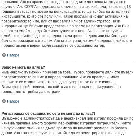
правилно. Ако са правилни, то едно от следните две неща може да се е
случило. Ако COPPA поддръжката е включена и сте избрали, че сте под 13
годишна възраст по време на регистрацията, то ще трябва да изпълните
инструкциите, които сте получили. Някои форуми изискват активация на
потребителското име, или от вас самия или от администратор. Тази
информаия ще Ви бъде предоставена по време на регистрация. Ако Ви е
изпратен емейл, следвайте инструкциите в него. Ако не сте получили
емейл, е възможно да сте предоставили грешен адрес или емейлът да е
бил категоризиран като спам. Ако сте сигурни, че емейл адресът, който сте
предоставили е верен, моля свържете се с администратор.
Нагоре
Защо не мога да вляза?
Има няколко възможни причини за това. Първо, проверете дали сте въвели
потребителското си име и парола правилно. Ако са правилни, моля
свържете се с администратор за да се уверите, че не сте изгонен.
Възможно е собственикът на сайта да е направил конфигурационна
грешка, която трябва да отстрани.
Нагоре
Регистрирах се отдавна, но сега не мога да вляза?!
Възможно е администраторът да е деактивирал или изтрил профила Ви по
някаква причина. Много форуми периодично изтриват потребители, които
не публикуват мнения за дълго време за да намалят размера на базата
данни. Ако това се е случило, опитайте да се регистрирате отново и да