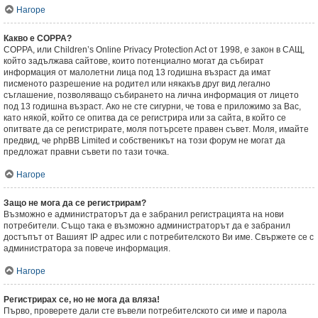
Нагоре
Какво е COPPA?
COPPA, или Children’s Online Privacy Protection Act от 1998, е закон в САЩ,
който задължава сайтове, които потенциално могат да събират
информация от малолетни лица под 13 годишна възраст да имат
писменото разрешение на родител или някакъв друг вид легално
съглашение, позволяващо събирането на лична информация от лицето
под 13 годишна възраст. Ако не сте сигурни, че това е приложимо за Вас,
като някой, който се опитва да се регистрира или за сайта, в който се
опитвате да се регистрирате, моля потърсете правен съвет. Моля, имайте
предвид, че phpBB Limited и собственикът на този форум не могат да
предложат правни съвети по тази точка.
Нагоре
Защо не мога да се регистрирам?
Възможно е администраторът да е забранил регистрацията на нови
потребители. Също така е възможно администраторът да е забранил
достъпът от Вашият IP адрес или с потребителското Ви име. Свържете се с
администратора за повече информация.
Нагоре
Регистрирах се, но не мога да вляза!
Първо, проверете дали сте въвели потребителското си име и парола