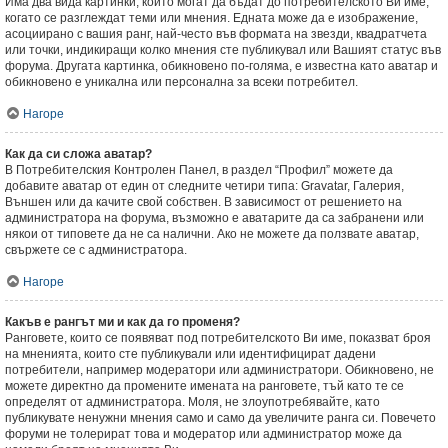
Има два вида картинки, които могат да бъдат до потребителското Ви име,
когато се разглеждат теми или мнения. Едната може да е изображение,
асоциирано с вашия ранг, най-често във формата на звезди, квадратчета
или точки, индикиращи колко мнения сте публикувал или Вашият статус във
форума. Другата картинка, обикновено по-голяма, е известна като аватар и
обикновено е уникална или персонална за всеки потребител.
Нагоре
Как да си сложа аватар?
В Потребителския Контролен Панел, в раздел “Профил” можете да
добавите аватар от един от следните четири типа: Gravatar, Галерия,
Външен или да качите свой собствен. В зависимост от решението на
администратора на форума, възможно е аватарите да са забранени или
някои от типовете да не са налични. Ако не можете да ползвате аватар,
свържете се с администратора.
Нагоре
Какъв е рангът ми и как да го променя?
Ранговете, които се появяват под потребителското Ви име, показват броя
на мненията, които сте публикували или идентифицират дадени
потребители, например модератори или администратори. Обикновено, не
можете директно да промените имената на ранговете, тъй като те се
определят от администратора. Моля, не злоупотребявайте, като
публикувате ненужни мнения само и само да увеличите ранга си. Повечето
форуми не толерират това и модератор или администратор може да