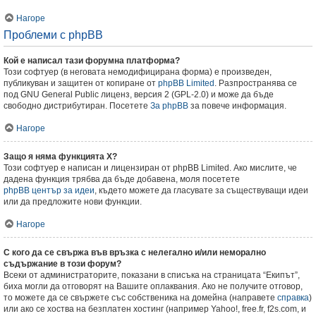
Нагоре
Проблеми с phpBB
Кой е написал тази форумна платформа?
Този софтуер (в неговата немодифицирана форма) е произведен,
публикуван и защитен от копиране от
phpBB Limited
. Разпространява се
под GNU General Public лиценз, версия 2 (GPL-2.0) и може да бъде
свободно дистрибутиран. Посетете
За phpBB
за повече информация.
Нагоре
Защо я няма функцията X?
Този софтуер е написан и лицензиран от phpBB Limited. Ако мислите, че
дадена функция трябва да бъде добавена, моля посетете
phpBB център за идеи
, където можете да гласувате за съществуващи идеи
или да предложите нови функции.
Нагоре
С кого да се свържа във връзка с нелегално и/или неморално
съдържание в този форум?
Всеки от администраторите, показани в списъка на страницата “Екипът”,
биха могли да отговорят на Вашите оплаквания. Ако не получите отговор,
то можете да се свържете със собственика на домейна (направете
справка
)
или ако се хоства на безплатен хостинг (например Yahoo!, free.fr, f2s.com, и