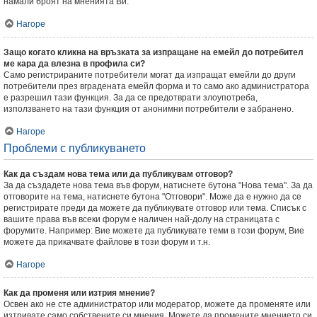
намали броят на мненията Ви.
Нагоре
Защо когато кликна на връзката за изпращане на емейл до потребител
ме кара да влезна в профила си?
Само регистрираните потребители могат да изпращат емейли до други
потребители през вградената емейл форма и то само ако администратора
е разрешил тази функция. За да се предотврати злоупотреба,
използването на тази функция от анонимни потребители е забранено.
Нагоре
Проблеми с публикуването
Как да създам нова тема или да публикувам отговор?
За да създадете нова тема във форум, натиснете бутона "Нова тема". За да
отговорите на тема, натиснете бутона "Отговори". Може да е нужно да се
регистрирате преди да можете да публикувате отговор или тема. Списък с
вашите права във всеки форум е наличен най-долу на страницата с
форумите. Например: Вие можете да публикувате теми в този форум, Вие
можете да прикачвате файлове в този форум и т.н.
Нагоре
Как да променя или изтрия мнение?
Освен ако не сте администратор или модератор, можете да променяте или
изтривате само собствените си мнения. Можете да промените мнението си