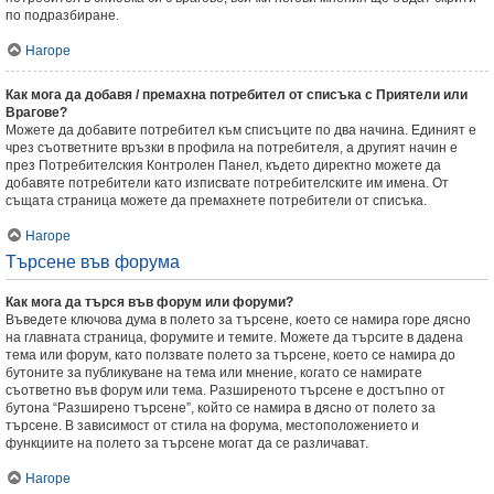
по подразбиране.
Нагоре
Как мога да добавя / премахна потребител от списъка с Приятели или
Врагове?
Можете да добавите потребител към списъците по два начина. Единият е
чрез съответните връзки в профила на потребителя, а другият начин е
през Потребителския Контролен Панел, където директно можете да
добавяте потребители като изписвате потребителските им имена. От
същата страница можете да премахнете потребители от списъка.
Нагоре
Търсене във форума
Как мога да търся във форум или форуми?
Въведете ключова дума в полето за търсене, което се намира горе дясно
на главната страница, форумите и темите. Можете да търсите в дадена
тема или форум, като ползвате полето за търсене, което се намира до
бутоните за публикуване на тема или мнение, когато се намирате
съответно във форум или тема. Разширеното търсене е достъпно от
бутона “Разширено търсене”, който се намира в дясно от полето за
търсене. В зависимост от стила на форума, местоположението и
функциите на полето за търсене могат да се различават.
Нагоре