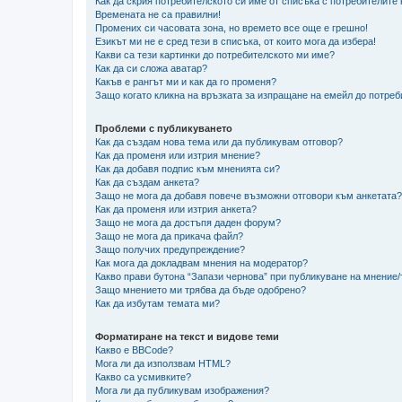
Как да скрия потребителското си име от списъка с потребителите
Времената не са правилни!
Промених си часовата зона, но времето все още е грешно!
Езикът ми не е сред тези в списъка, от които мога да избера!
Какви са тези картинки до потребителското ми име?
Как да си сложа аватар?
Какъв е рангът ми и как да го променя?
Защо когато кликна на връзката за изпращане на емейл до потреб
Проблеми с публикуването
Как да създам нова тема или да публикувам отговор?
Как да променя или изтрия мнение?
Как да добавя подпис към мненията си?
Как да създам анкета?
Защо не мога да добавя повече възможни отговори към анкетата?
Как да променя или изтрия анкета?
Защо не мога да достъпя даден форум?
Защо не мога да прикача файл?
Защо получих предупреждение?
Как мога да докладвам мнения на модератор?
Какво прави бутона “Запази чернова” при публикуване на мнение
Защо мнението ми трябва да бъде одобрено?
Как да избутам темата ми?
Форматиране на текст и видове теми
Какво е BBCode?
Мога ли да използвам HTML?
Какво са усмивките?
Мога ли да публикувам изображения?