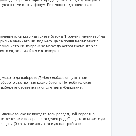
икувате теми в този форум, Вие можете да прикачвате
 мнението си като натиснете бутона "Промени мнението" на
рил на мнението Ви, под него ще се появи мелък текст с
т мнението Ви, въпреки че могат да оставят коментар за
ята си, ако някой им е отговорил.
а, можете да изберете
Добави подпис
опцията при
 изберете съответния радио бутон в Потребителския
 изберете съответната опция при публикуване.
 мнението; ако не виждате този раздел, най-вероятно
те, че всеки отговор е на отделен ред. Също така можете да
а в дни (0 за винаги активна) и да настройвате