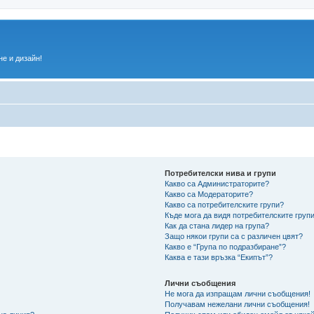
е и дизайн!
Потребителски нива и групи
Какво са Администраторите?
Какво са Модераторите?
Какво са потребителските групи?
Къде мога да видя потребителските групи
Как да стана лидер на група?
Защо някои групи са с различен цвят?
Какво е “Група по подразбиране”?
Каква е тази връзка “Екипът”?
Лични съобщения
Не мога да изпращам лични съобщения!
Получавам нежелани лични съобщения!