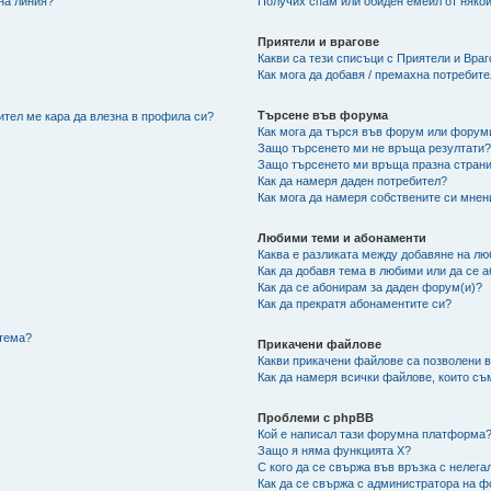
 на линия?
Получих спам или обиден емейл от някой
Приятели и врагове
Какви са тези списъци с Приятели и Вра
Как мога да добавя / премахна потребит
Търсене във форума
ител ме кара да влезна в профила си?
Как мога да търся във форум или форум
Защо търсенето ми не връща резултати
Защо търсенето ми връща празна страни
Как да намеря даден потребител?
Как мога да намеря собствените си мнен
Любими теми и абонаменти
Каква е разликата между добавяне на л
Как да добавя тема в любими или да се 
Как да се абонирам за даден форум(и)?
Как да прекратя абонаментите си?
/тема?
Прикачени файлове
Какви прикачени файлове са позволени 
Как да намеря всички файлове, които съ
Проблеми с phpBB
Кой е написал тази форумна платформа
Защо я няма функцията X?
С кого да се свържа във връзка с нелег
Как да се свържа с администратора на 