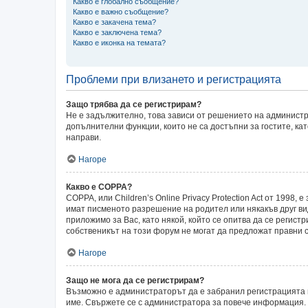
Какво е глобално съобщение?
Какво е важно съобщение?
Какво е закачена тема?
Какво е заключена тема?
Какво е иконка на темата?
Проблеми при влизането и регистрацията
Защо трябва да се регистрирам?
Не е задължително, това зависи от решението на администр
допълнителни функции, които не са достъпни за гостите, ка
направи.
Нагоре
Какво е COPPA?
COPPA, или Children’s Online Privacy Protection Act от 199
имат писменото разрешение на родител или някакъв друг ви
приложимо за Вас, като някой, който се опитва да се регистр
собственикът на този форум не могат да предложат правни с
Нагоре
Защо не мога да се регистрирам?
Възможно е администраторът да е забранил регистрацията 
име. Свържете се с администратора за повече информация.