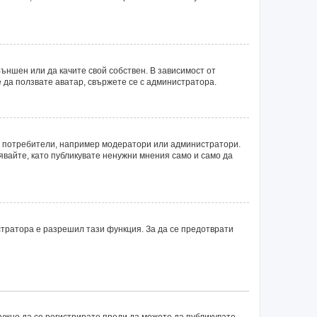
ъншен или да качите свой собствен. В зависимост от
 да ползвате аватар, свържете се с администратора.
ни потребители, например модератори или администратори.
явайте, като публикувате ненужни мнения само и само да
тратора е разрешил тази функция. За да се предотврати
нужно да се регистрирате преди да можете да публикувате