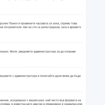
тролен Панел и променете часовата си зона, спрямо това
ни потребители. Ако не сте се регистрирали, сега е времето
 грешен. Моля, уведомете администратора за да поправи
 свържете с администратора и попитайте дали може да бъде
ажение, асоциирано с вашия ранг, най-често във формата на
голяма, е известна като аватар и обикновено е уникална или