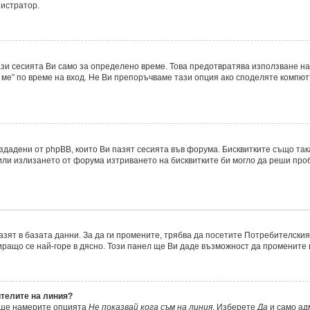
нистратор.
ази сесията Ви само за определено време. Това предотвратява използване на
ме” по време на вход. Не Ви препоръчваме тази опция ако споделяте компютър
ъздадени от phpBB, които Ви пазят сесията във форума. Бисквитките също та
 или излизането от форума изтриването на бисквитките би могло да реши про
азят в базата данни. За да ги промените, трябва да посетите Потребителския 
миращо се най-горе в дясно. Този панел ще Ви даде възможност да промените
ителите на линия?
, ще намерите опцията
Не показвай кога съм на линия
. Изберете
Да
и само ад