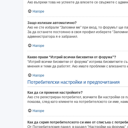
Ако въпреки това не успеете да влезете се свържете с адми
Нагоре
Защо излизам автоматично?
Ако не сте избрали “Запомни ме” при вход, то форумът ще п
За да останете постоянно в своя профил изберете “Запомни 
администратора я е забранил.
Нагоре
Какво прави “Изтрий всички бисквитки от форума”?
“Изтрий всички бисквитки от форума” изтрива бисквитките с
мнения и теми да работят. Ако имате проблеми с влизането
Нагоре
Потребителски настройки и предпочитания
Как да си променя настройките?
Ако сте регистриран потребител, всичките Ви настройки се п
показва, след като кликнете на потребителското си име, на
Нагоре
Как да скрия потребителското си име от списъка с потреб
От Потребителския панел, в раздел “Настройки на форума”