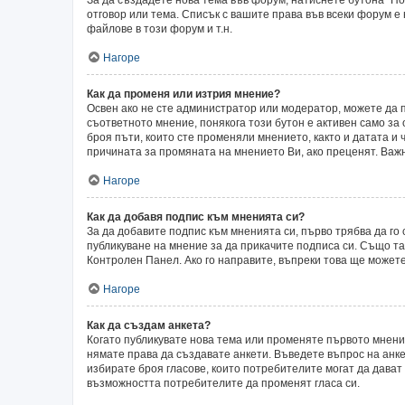
отговор или тема. Списък с вашите права във всеки форум е
файлове в този форум и т.н.
Нагоре
Как да променя или изтрия мнение?
Освен ако не сте администратор или модератор, можете да 
съответното мнение, понякога този бутон е активен само за 
броя пъти, които сте променяли мнението, както и датата и 
причината за промяната на мнението Ви, ако преценят. Важн
Нагоре
Как да добавя подпис към мненията си?
За да добавите подпис към мненията си, първо трябва да г
публикуване на мнение за да прикачите подписа си. Също т
Контролен Панел. Ако го направите, въпреки това ще может
Нагоре
Как да създам анкета?
Когато публикувате нова тема или променяте първото мнени
нямате права да създавате анкети. Въведете въпрос на анкет
избирате броя гласове, които потребителите могат да дават о
възможността потребителите да променят гласа си.