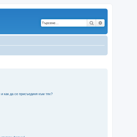
Търсене
Разширено търс
 и как да се присъединя към тях?