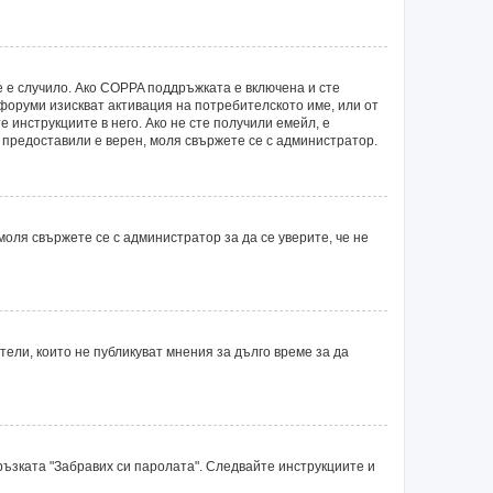
е е случило. Ако COPPA поддръжката е включена и сте
 форуми изискват активация на потребителското име, или от
 инструкциите в него. Ако не сте получили емейл, е
е предоставили е верен, моля свържете се с администратор.
оля свържете се с администратор за да се уверите, че не
ли, които не публикуват мнения за дълго време за да
ръзката "Забравих си паролата". Следвайте инструкциите и