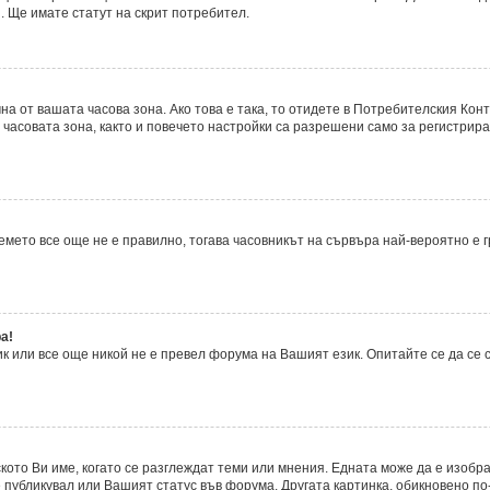
. Ще имате статут на скрит потребител.
а от вашата часова зона. Ако това е така, то отидете в Потребителския Кон
часовата зона, както и повечето настройки са разрешени само за регистрира
времето все още не е правилно, тогава часовникът на сървъра най-вероятно е
а!
 или все още никой не е превел форума на Вашият език. Опитайте се да се
ското Ви име, когато се разглеждат теми или мнения. Едната може да е изобр
 публикувал или Вашият статус във форума. Другата картинка, обикновено по-