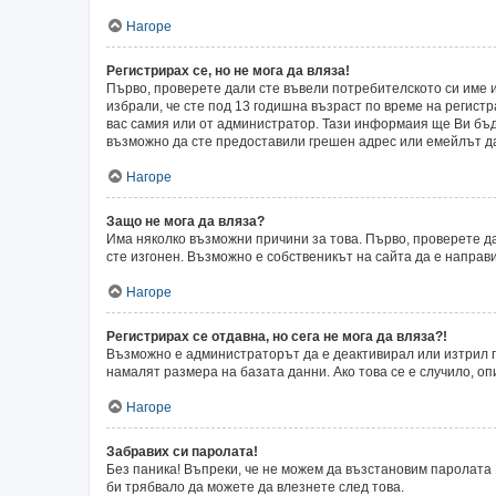
Нагоре
Регистрирах се, но не мога да вляза!
Първо, проверете дали сте въвели потребителското си име и
избрали, че сте под 13 годишна възраст по време на регист
вас самия или от администратор. Тази информаия ще Ви бъде
възможно да сте предоставили грешен адрес или емейлът да 
Нагоре
Защо не мога да вляза?
Има няколко възможни причини за това. Първо, проверете да
сте изгонен. Възможно е собственикът на сайта да е направ
Нагоре
Регистрирах се отдавна, но сега не мога да вляза?!
Възможно е администраторът да е деактивирал или изтрил п
намалят размера на базата данни. Ако това се е случило, оп
Нагоре
Забравих си паролата!
Без паника! Въпреки, че не можем да възстановим паролата 
би трябвало да можете да влезнете след това.