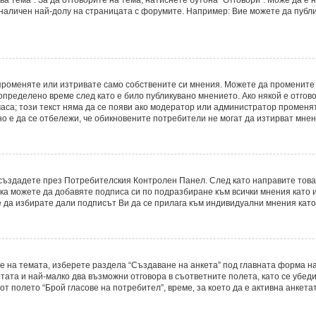
 наличен най-долу на страницата с форумите. Например: Вие можете да публ
променяте или изтривате само собствените си мнения. Можете да промените
определено време след като е било публикувано мнението. Ако някой е отгово
часа; този текст няма да се появи ако модератор или администратор променя
о е да се отбележи, че обикновените потребители не могат да изтирват мнени
о създадете през Потребителския Контролен Панел. След като направите тов
ака можете да добавяте подписа си по подразбиране към всички мнения като
е да избирате дали подписът Ви да се прилага към индивидуални мнения като
е на темата, изберете раздела “Създаване на анкета” под главната форма на
ата и най-малко два възможни отговора в съответните полета, като се убеди
т полето “Брой гласове на потребител”, време, за което да е активна анкетат