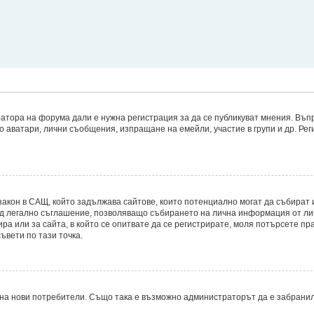
атора на форума дали е нужна регистрация за да се публикуват мнения. Въпр
то аватари, лични съобщения, изпращане на емейли, участие в групи и др. Р
8, е закон в САЩ, който задължава сайтове, които потенциално могат да съби
д легално съглашение, позволяващо събирането на лична информация от лицет
ира или за сайта, в който се опитвате да се регистрирате, моля потърсете пр
ъвети по тази точка.
на нови потребители. Също така е възможно администраторът да е забранил