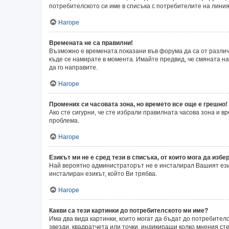
потребителското си име в списъка с потребителите на линия
Нагоре
Времената не са правилни!
Възможно е времената показани във форума да са от различн
къде се намирате в момента. Имайте предвид, че смяната на 
да го направите.
Нагоре
Промених си часовата зона, но времето все още е грешно!
Ако сте сигурни, че сте избрали правилната часова зона и 
проблема.
Нагоре
Езикът ми не е сред тези в списъка, от които мога да избер
Най вероятно администраторът не е инсталирал Вашият език
инсталиран езикът, който Ви трябва.
Нагоре
Какви са тези картинки до потребителското ми име?
Има два вида картинки, които могат да бъдат до потребител
звезди, квадратчета или точки, индикиращи колко мнения сте