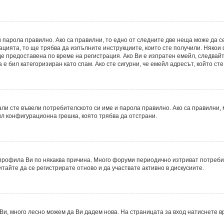
 парола правилно. Ако са правилни, то едно от следните две неща може да с
рацията, то ще трябва да изпълните инструкциите, които сте получили. Някои
 предоставена по време на регистрация. Ако Ви е изпратен емейл, следвайте
е бил категоризиран като спам. Ако сте сигурни, че емейл адресът, който ст
ли сте въвели потребителското си име и парола правилно. Ако са правилни, м
ил конфигурационна грешка, която трябва да отстрани.
рофила Ви по някаква причина. Много форуми периодично изтриват потребите
итайте да се регистрирате отново и да участвате активно в дискусиите.
Ви, много лесно можем да Ви дадем нова. На страницата за вход натиснете в