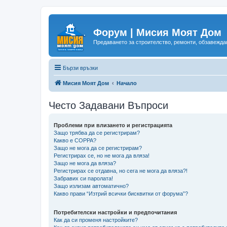
Форум | Мисия Моят Дом
Предаването за строителство, ремонти, обзавеждан
Бързи връзки
Мисия Моят Дом
Начало
Често Задавани Въпроси
Проблеми при влизането и регистрацията
Защо трябва да се регистрирам?
Какво е COPPA?
Защо не мога да се регистрирам?
Регистрирах се, но не мога да вляза!
Защо не мога да вляза?
Регистрирах се отдавна, но сега не мога да вляза?!
Забравих си паролата!
Защо излизам автоматично?
Какво прави “Изтрий всички бисквитки от форума”?
Потребителски настройки и предпочитания
Как да си променя настройките?