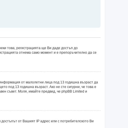
еки това, регистрацията ще Ви даде достъп до
егистрацията отнема само момент и е препоръчително да се
рат информация от малолетни лица под 13 годишна възраст да
о под 13 годишна възраст. Ако не сте сигурни, че това е
авен съвет. Моля, имайте предвид, че phpBB Limited и
 достъпът от Вашият IP адрес или с потребителското Ви