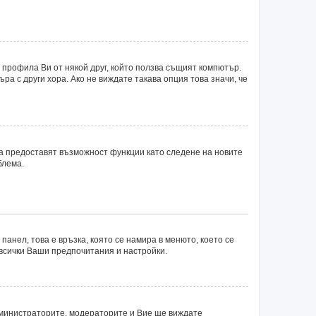
 профила Ви от някой друг, който ползва същият компютър.
а с други хора. Ако не виждате такава опция това значи, че
ка предоставят възможност функции като следене на новите
блема.
панел, това е връзка, която се намира в менюто, което се
 всички Ваши предпочитания и настройки.
министраторите, модераторите и Вие ще виждате