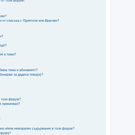
 от този форум!
гове?
ел от списъка с Приятели или Врагове?
и?
?
ца!?
ия и теми?
юбима тема и абонамент?
абонирам за дадена тема(и)?
в този форум?
м прикачвал?
?
ално и/или неморално съдържание в този форум?
форума?