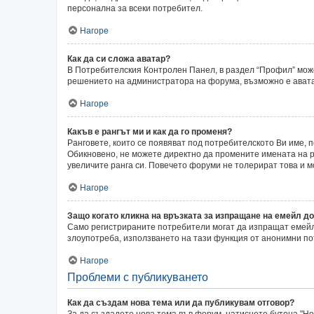
персонална за всеки потребител.
Нагоре
Как да си сложа аватар?
В Потребителския Контролен Панел, в раздел “Профил” может
решението на администратора на форума, възможно е аватар
Нагоре
Какъв е рангът ми и как да го променя?
Ранговете, които се появяват под потребителското Ви име,
Обикновено, не можете директно да промените имената на ра
увеличите ранга си. Повечето форуми не толерират това и 
Нагоре
Защо когато кликна на връзката за изпращане на емейл до
Само регистрираните потребители могат да изпращат емейли
злоупотреба, използването на тази функция от анонимни по
Нагоре
Проблеми с публикуването
Как да създам нова тема или да публикувам отговор?
За да създадете нова тема във форум, натиснете бутона "Нов