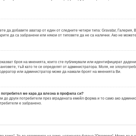
е да добавите аватар от един от следните четири типа: Gravatar, Галерия, В
ите да са забранени или някои от типовете да не са налични. Ако не можете
 показват броя на мненията, които сте публикували или идентифицират даде
нговете, тъй като те се определят от администратора. Моля, не злоупотреб
модератор или администратор може да намали броят на мненията Ви.
 потребител ме кара да влезна в профила си?
 до други потребители през вградената емейл форма и то само ако админис
требители е забранено.
а тема". За да отговорите на тема, натиснете бутона "Отговори". Може да е 