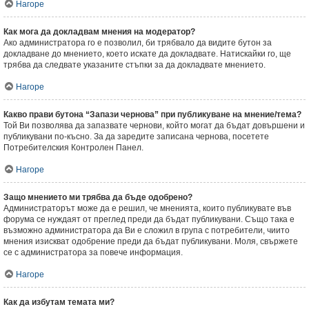
Нагоре
Как мога да докладвам мнения на модератор?
Ако администратора го е позволил, би трябвало да видите бутон за
докладване до мнението, което искате да докладвате. Натискайки го, ще
трябва да следвате указаните стъпки за да докладвате мнението.
Нагоре
Какво прави бутона “Запази чернова” при публикуване на мнение/тема?
Той Ви позволява да запазвате чернови, който могат да бъдат довършени и
публикувани по-късно. За да заредите записана чернова, посетете
Потребителския Контролен Панел.
Нагоре
Защо мнението ми трябва да бъде одобрено?
Администраторът може да е решил, че мненията, които публикувате във
форума се нуждаят от преглед преди да бъдат публикувани. Също така е
възможно администратора да Ви е сложил в група с потребители, чиито
мнения изискват одобрение преди да бъдат публикувани. Моля, свържете
се с администратора за повече информация.
Нагоре
Как да избутам темата ми?