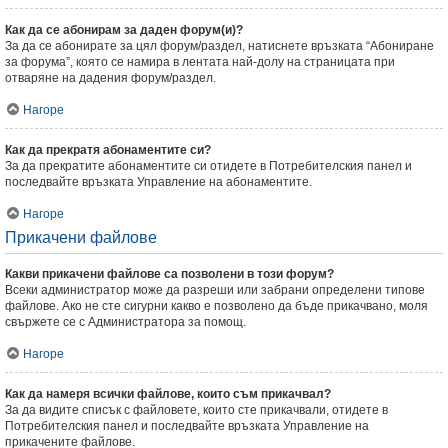
Как да се абонирам за даден форум(и)?
За да се абонирате за цял форум/раздел, натиснете връзката “Абониране
за форума”, която се намира в лентата най-долу на страницата при
отваряне на дадения форум/раздел.
Нагоре
Как да прекратя абонаментите си?
За да прекратите абонаментите си отидете в Потребителския панел и
последвайте връзката Управление на абонаментите.
Нагоре
Прикачени файлове
Какви прикачени файлове са позволени в този форум?
Всеки администратор може да разреши или забрани определени типове
файлове. Ако не сте сигурни какво е позволено да бъде прикачвано, моля
свържете се с Администратора за помощ.
Нагоре
Как да намеря всички файлове, които съм прикачвал?
За да видите списък с файловете, които сте прикачвали, отидете в
Потребителския панел и последвайте връзката Управление на
прикачените файлове.