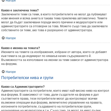
Нагоре
Какво е заключена тема?
Заключените теми са теми, в които потребителите не могат да публикуват
нови мнения и всяка анкета в такава тема приключва автоматично. Темите
могат да бъдат заключвани поради много причини и модераторите или
администраторите са отговорни за това. Можете също така да заключвате
собствените си теми, ако това е разрешено от администратора.
Нагоре
Какво е иконка на темата?
Иконките на темите са изображения, избрани от автора, които се добавят
към темата за да индикират по някакъв начин съдържанието й.
Възможността за използване на иконки за теми зависи от администратора
на форума.
Нагоре
Потребителски нива и групи
Какво са Администраторите?
Администраторите са потребители, които имат най-високо ниво на контрол
във форума. В зависимост от това, дали създателя на форума е дал
съответните права, тези потребители могат да контролират всички
възможни операции във форума, включително управление на правата,
изгонените потребители, създаването на потребителски групи,
назначаване на модератори и т.н. Също така, те могат да имат пълни