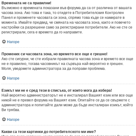
Времената не са правилни!
Възможно е времената показани във форума да са от различна от вашата
часова зона. Ако това е така, то отидете в Потребителския Контролен
Панел и променете часовата си зона, спрямо това къде се намирате в
момента. Имайте предвид, че смяната на часовата зона, както и повечето
настройки са разрешени само за регистрирани потребители. Ако не сте се
регистрирали, сега е времето да го направите.
Нагоре
Промених си часовата зона, но времето все още е грешно!
Ако сте сигурни, че сте избрали правилната часова зона и времето все още
не е правилно, тогава часовникът на сървъра най-вероятно е грешен.
Моля, уведомете администратора за да поправи проблема.
Нагоре
Езикът ми не е сред тези в списъка, от които мога да избера!
Най вероятно администраторът не е инсталирал Вашият език или все още
никой не е превел форума на Вашият език. Опитайте се да се свържете с
администратора и попитайте дали може да бъде инсталиран езикът, който
Ви трябва.
Нагоре
Какви са тези картинки до потребителското ми име?