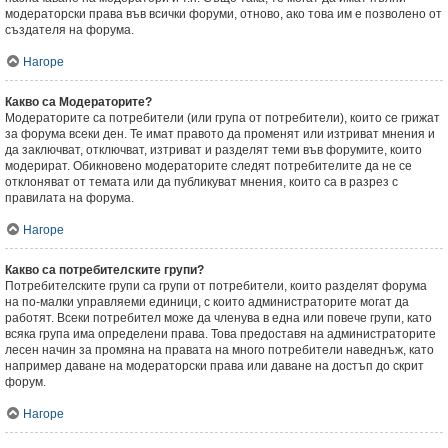
модераторски права във всички форуми, отново, ако това им е позволено от
създателя на форума.
Нагоре
Какво са Модераторите?
Модераторите са потребители (или група от потребители), които се грижат
за форума всеки ден. Те имат правото да променят или изтриват мнения и
да заключват, отключват, изтриват и разделят теми във форумите, които
модерират. Обикновено модераторите следят потребителите да не се
отклоняват от темата или да публикуват мнения, които са в разрез с
правилата на форума.
Нагоре
Какво са потребителските групи?
Потребителските групи са групи от потребители, които разделят форума
на по-малки управляеми единици, с които администраторите могат да
работят. Всеки потребител може да членува в една или повече групи, като
всяка група има определени права. Това предоставя на администраторите
лесен начин за промяна на правата на много потребители наведнъж, като
например даване на модераторски права или даване на достъп до скрит
форум.
Нагоре