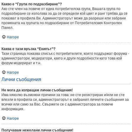
Какво е “Група по подразбиране”?
Ако сте член на повече от една потребителска група, Вашата група по
подразбиране се използва за да се определи кой цвят и ранг трябва да се
показват в профила Ви. Администраторът може да разреши или забрани
промяната на групата по подразбиране от Потребителския Контролен
Панел.
Нагоре
Каква е тази връзка “Екипът”?
Тази страница показва списък с потребителите, които поддържат форума -
администратори, модератори, както и други подробности като това кой
форум модерират и т.н.
Нагоре
Лични съобщения
Не мога да изпращам лични съобщения!
Има няколко възможни причини за това: не сте регистриран и/или не сте
влезли в профила си, администраторът е забранил личните съобщения за
всички или само за Вас. Свържете се с администратора за повече
информация.
Нагоре
Получавам нежелани лични съобщения!