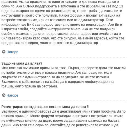
правилно. Ако са правилни, то едно от следните две неща може да се е
случило. Ако COPPA поддръжката е включена и сте избрали, че сте под 13
годишна възраст по време на регистрацията, то ще трябва да изпълните
инструкциите, които сте получили. Някои форуми изискват активация на
потребителското име, или от вас самия или от администратор. Тази
информаия ще Ви бъде предоставена по време на регистрация. Ако Ви е
изпратен емейл, следвайте инструкциите в него. Ако не сте получили
емейл, е възможно да сте предоставили грешен адрес или емейлът да е
бил категоризиран като спам. Ако сте сигурни, че емейл адресът, който сте
предоставили е верен, моля свържете се с администратор.
Нагоре
Защо не мога да вляза?
Има няколко възможни причини за това. Първо, проверете дали сте въвели
потребителското си име и парола правилно. Ако са правилни, моля
свържете се с администратор за да се уверите, че не сте изгонен.
Възможно е собственикът на сайта да е направил конфигурационна
грешка, която трябва да отстрани.
Нагоре
Регистрирах се отдавна, но сега не мога да вляза?!
Възможно е администраторът да е деактивирал или изтрил профила Ви по
някаква причина. Много форуми периодично изтриват потребители, които
не публикуват мнения за дълго време за да намалят размера на базата
данни. Ако това се е случило, опитайте да се регистрирате отново и да