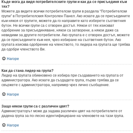
Къде мога да видя потребителските групи и как да се присъединя към
тях?
Можете да видите всички потребителски групи в раздела “Потребителски
групи” в Потребителския Контролен Панел. Ако искате да се присъедините
към някоя от групите, можете да го направите като изберете съответния
бутон. Не всички групи са с отворен достъп. Някои от тях изискват
одобрение за присъединяване, някои са затворени, а някои даже са
невидими за другите потребители. Ако групата е с отворен достъп, можете
да се присъедините към нея, чрез избиране на съответния бутон. Ако
групата изисква одобрение на членството, то лидера на групата ще трябва
да одобри членството Ви.
Нагоре
Как да стана лидер на група?
Лидер на групата обикновено се избира при създаването на групата от
администратора. Ако искате да създадете група, първо трябва да се
свържете с администратора, например чрез лично съобщение.
Нагоре
Защо някои групи са с различен цвят?
Администраторът може да задава различен цвят на потребителите от
дадена група за по-лесно идентифициране на членовете на тази група.
Нагоре