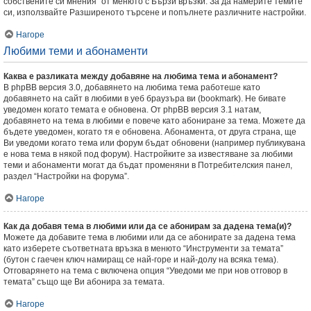
собствените си мнения” от менюто с Бързи връзки. За да намерите темите
си, използвайте Разширеното търсене и попълнете различните настройки.
Нагоре
Любими теми и абонаменти
Каква е разликата между добавяне на любима тема и абонамент?
В phpBB версия 3.0, добавянето на любима тема работеше като
добавянето на сайт в любими в уеб браузъра ви (bookmark). Не бивате
уведомен когато темата е обновена. От phpBB версия 3.1 натам,
добавянето на тема в любими е повече като абониране за тема. Можете да
бъдете уведомен, когато тя е обновена. Абонамента, от друга страна, ще
Ви уведоми когато тема или форум бъдат обновени (например публикувана
е нова тема в някой под форум). Настройките за известяване за любими
теми и абонаменти могат да бъдат променяни в Потребителския панел,
раздел “Настройки на форума”.
Нагоре
Как да добавя тема в любими или да се абонирам за дадена тема(и)?
Можете да добавите тема в любими или да се абонирате за дадена тема
като изберете съответната връзка в менюто “Инструменти за темата”
(бутон с гаечен ключ намиращ се най-горе и най-долу на всяка тема).
Отговарянето на тема с включена опция “Уведоми ме при нов отговор в
темата” също ще Ви абонира за темата.
Нагоре