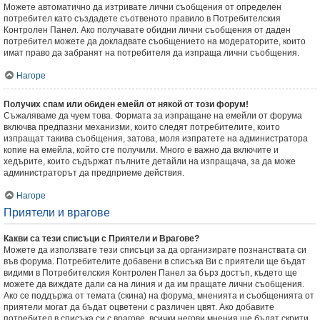
Можете автоматично да изтривате лични съобщения от определен
потребител като създадете съотвеното правило в Потребителския
Контролен Панел. Ако получавате обидни лични съобщения от даден
потребител можете да докладвате съобщението на модераторите, които
имат право да забранят на потребителя да изпраща лични съобщения.
Нагоре
Получих спам или обиден емейл от някой от този форум!
Съжаляваме да чуем това. Формата за изпращане на емейли от форума
включва предпазни механизми, които следят потребителите, които
изпращат такива съобщения, затова, моля изпратете на администратора
копие на емейла, който сте получили. Много е важно да включите и
хедърите, които съдържат пълните детайли на изпращача, за да може
администраторът да предприеме действия.
Нагоре
Приятели и врагове
Какви са тези списъци с Приятели и Врагове?
Можете да използвате тези списъци за да организирате познанствата си
във форума. Потребителите добавени в списъка Ви с приятели ще бъдат
видими в Потребителския Контролен Панел за бърз достъп, където ще
можете да виждате дали са на линия и да им пращате лични съобщения.
Ако се поддържа от темата (скина) на форума, мненията и съобщенията от
приятели могат да бъдат оцветени с различен цвят. Ако добавите
потребител в списъка си с врагове, всички негови мнения ще бъдат скрити