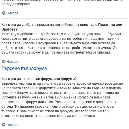
по подразбиране.
Нагоре
Как мога да добавя / премахна потребител от списъка с Приятели или
Врагове?
Можете да добавите потребител към списъците по два начина. Единият е
чрез съответните връзки в профила на потребителя, а другият начин е
през Потребителския Контролен Панел, където директно можете да
добавяте потребители като изписвате потребителските им имена. От
същата страница можете да премахнете потребители от списъка.
Нагоре
Търсене във форума
Как мога да търся във форум или форуми?
Въведете ключова дума в полето за търсене, което се намира горе дясно
на главната страница, форумите и темите. Можете да търсите в дадена
тема или форум, като ползвате полето за търсене, което се намира до
бутоните за публикуване на тема или мнение, когато се намирате
съответно във форум или тема. Разширеното търсене е достъпно от
бутона “Разширено търсене”, който се намира в дясно от полето за
търсене. В зависимост от стила на форума, местоположението и
функциите на полето за търсене могат да се различават.
Нагоре