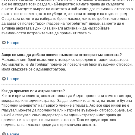
ако не виждате този раздел, най-вероятно нямате права да създавате
анкети. Въведете въпрос на анкетата и най-малко два възможни отговора в
съответните полета, като се убедите, че всеки отговор е на отделен ред.
Също така можете да избирате броя гласове, които потребителите могат
да дават от полето “Брой гласове на потребител”, време, за което да е
активна анкетата в дни (0 за винаги активна) и да настройвате
възможността потребителите да променят гласа си.
Нагоре
Защо не мога да добавя повече възможни отговори към анкетата?
Максималният брой възможни отговори се определя от администратора.
Ако мислите, че Ви трябват повече от позволения брой възможни отговори,
моля свържете се с администратора.
Нагоре
Как да променя или изтрия анкета?
Както и при мненията, анкетите могат да бъдат променяни само от автора,
модератор или администратор. За да промените анкета, натиснете бутона
"Промени мнението" на първото мнение в темата. Ако все още никой не е
гласувал, можете да промените или изтриете възможен отговор, обаче, ако
някой е гласувал, само модератор или администратор имат право да
променят или изтрият възможния отговор. Така се предотвратява
подмяната на гласове преди да е приключила анкетата.
Нагоре