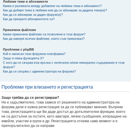
Любими теми и абонаменти
Каква е разликата между добавяне на любима тема и абонамент?
Как да добавя тема в любими или да се абонирам за дадена тема(и)?
Как да се абонирам за даден форум(и)?
Как да прекратя абонаментите си?
Прикачени файлове
Какви прикачени файлове са позволени в този форум?
Как да намеря всички файлове, които съм прикачвал?
Проблеми с phpBB
Кой е написал тази форумна платформа?
Защо я няма функцията X?
С кого да се свържа във връзка с нелегално и/или неморално съдържание в този
форум?
Как да се свържа с администратора на форума?
Проблеми при влизането и регистрацията
Защо трябва да се регистрирам?
Не е задължително, това зависи от решението на администратора на
форума дали е нужна регистрация за да се публикуват мнения. Въпреки
това, регистрацията ще Ви даде достъп до допълнителни функции, които
не са достъпни за гостите, като аватари, лични съобщения, изпращане на
емейли, участие в групи и др. Регистрацията отнема само момент и е
препоръчително да се направи.