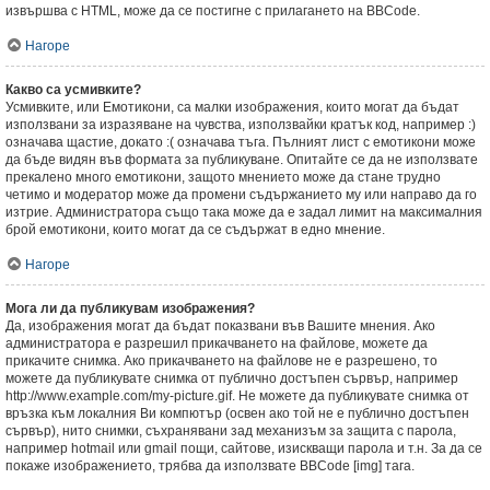
извършва с HTML, може да се постигне с прилагането на BBCode.
Нагоре
Какво са усмивките?
Усмивките, или Емотикони, са малки изображения, които могат да бъдат
използвани за изразяване на чувства, използвайки кратък код, например :)
означава щастие, докато :( означава тъга. Пълният лист с емотикони може
да бъде видян във формата за публикуване. Опитайте се да не използвате
прекалено много емотикони, защото мнението може да стане трудно
четимо и модератор може да промени съдържанието му или направо да го
изтрие. Администратора също така може да е задал лимит на максималния
брой емотикони, които могат да се съдържат в едно мнение.
Нагоре
Мога ли да публикувам изображения?
Да, изображения могат да бъдат показвани във Вашите мнения. Ако
администратора е разрешил прикачването на файлове, можете да
прикачите снимка. Ако прикачването на файлове не е разрешено, то
можете да публикувате снимка от публично достъпен сървър, например
http://www.example.com/my-picture.gif. Не можете да публикувате снимка от
връзка към локалния Ви компютър (освен ако той не е публично достъпен
сървър), нито снимки, съхранявани зад механизъм за защита с парола,
например hotmail или gmail пощи, сайтове, изискващи парола и т.н. За да се
покаже изображението, трябва да използвате BBCode [img] тага.