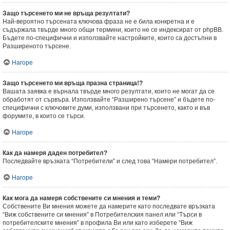
Защо търсенето ми не връща резултати?
Най-вероятно търсената ключова фраза не е била конкретна и е
съдържала твърде много общи термини, които не се индексират от phpBB.
Бъдете по-специфични и използвайте настройките, които са достъпни в
Разширеното търсене.
Нагоре
Защо търсенето ми връща празна страница!?
Вашата заявка е върнала твърде много резултати, които не могат да се
обработят от сървъра. Използвайте “Разширено търсене” и бъдете по-
специфични с ключовите думи, използвани при търсенето, както и във
форумите, в които се търси.
Нагоре
Как да намеря даден потребител?
Последвайте връзката “Потребители” и след това “Намери потребител”.
Нагоре
Как мога да намеря собствените си мнения и теми?
Собствените Ви мнения можете да намерите като последвате връзката
“Виж собствените си мнения” в Потребителския панел или “Търси в
потребителските мнения” в профила Ви или като изберете “Виж