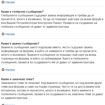
Нагоре
Какво е глобално съобщение?
Глобалните съобщения съдържат важна информация и трябва да ги
прочетете, когато е възможно. Те ще се показват най-горе на всеки форум и
във Вашия Потребителски Контролен Панел. Правата за създаване на
глобални съобщения се дават от администратора.
Нагоре
Какво е важно съобщение?
Важните съобщения, както подсказва името, често съдържат важна
информация за форума, в който се намирате и трябва да ги прочетете,
когато е възможно. Важните съобщения се показват най-горе на всяка
страница на форума, в който са публикувани. Както и глобалните
съобщения, правата за създаването им се дават от администратора.
Нагоре
Какво е закачена тема?
Закачените теми се показват под важните съобщения, но над всички други
теми във форума и само на първа страница. Често те са доста важни или
интересни, затова ги прочетете, когато е възможно. Както важните и
глобалните съобщения, правата за създаването на закачени теми се дават
от администратора.