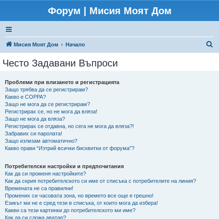
Форум | Мисия Моят Дом
Т
Мисия Моят Дом
Начало
ъ
Често Задавани Въпроси
р
с
Проблеми при влизането и регистрацията
Защо трябва да се регистрирам?
е
Какво е COPPA?
н
Защо не мога да се регистрирам?
Регистрирах се, но не мога да вляза!
е
Защо не мога да вляза?
Регистрирах се отдавна, но сега не мога да вляза?!
Забравих си паролата!
Защо излизам автоматично?
Какво прави “Изтрий всички бисквитки от форума”?
Потребителски настройки и предпочитания
Как да си променя настройките?
Как да скрия потребителското си име от списъка с потребителите на линия?
Времената не са правилни!
Промених си часовата зона, но времето все още е грешно!
Езикът ми не е сред тези в списъка, от които мога да избера!
Какви са тези картинки до потребителското ми име?
Как да си сложа аватар?