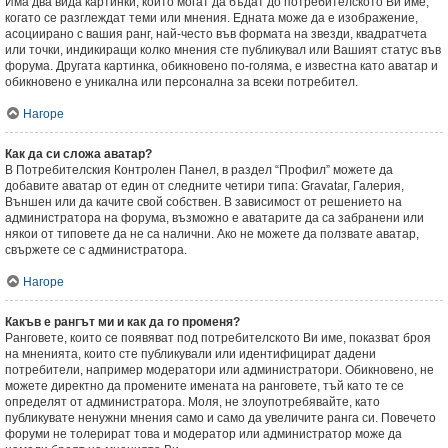
Има два вида картинки, които могат да бъдат до потребителското Ви име,
когато се разглеждат теми или мнения. Едната може да е изображение,
асоциирано с вашия ранг, най-често във формата на звезди, квадратчета
или точки, индикиращи колко мнения сте публикувал или Вашият статус във
форума. Другата картинка, обикновено по-голяма, е известна като аватар и
обикновено е уникална или персонална за всеки потребител.
Нагоре
Как да си сложа аватар?
В Потребителския Контролен Панел, в раздел “Профил” можете да
добавите аватар от един от следните четири типа: Gravatar, Галерия,
Външен или да качите свой собствен. В зависимост от решението на
администратора на форума, възможно е аватарите да са забранени или
някои от типовете да не са налични. Ако не можете да ползвате аватар,
свържете се с администратора.
Нагоре
Какъв е рангът ми и как да го променя?
Ранговете, които се появяват под потребителското Ви име, показват броя
на мненията, които сте публикували или идентифицират дадени
потребители, например модератори или администратори. Обикновено, не
можете директно да промените имената на ранговете, тъй като те се
определят от администратора. Моля, не злоупотребявайте, като
публикувате ненужни мнения само и само да увеличите ранга си. Повечето
форуми не толерират това и модератор или администратор може да