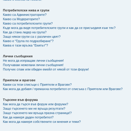
Потребителски нива и групи
Какво са Администраторите?
Какво са Модераторите?
Какво са потребителските групи?
Къде мога да видя потребителските групи и как да се присъединя към тях?
Как да стана лидер на група?
Защо някои групи са с различен цвят?
Какво е “Група по подразбиране”?
Каква е тази връзка “Екипът”?
Лични съобщения
Не мога да изпращам лични съобщения!
Получавам нежелани лични съобщения!
Получих спам или обиден емейл от някой от този форум!
Приятели и врагове
Какви са тези списъци с Приятели и Врагове?
Как мога да добавя / премахна потребител от списъка с Приятели или Врагове?
Търсене във форума
Как мога да търся във форум или форуми?
Защо търсенето ми не връща резултати?
Защо търсенето ми връща празна страница!?
Как да намеря даден потребител?
Как мога да намеря собствените си мнения и теми?