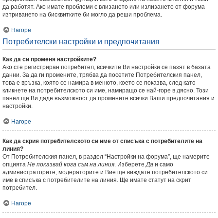
да работят. Ако имате проблеми с влизането или излизането от форума
изтриването на бисквитките би могло да реши проблема.
Нагоре
Потребителски настройки и предпочитания
Как да си променя настройките?
Ако сте регистриран потребител, всичките Ви настройки се пазят в базата
данни. За да ги промените, трябва да посетите Потребителския панел,
това е връзка, която се намира в менюто, което се показва, след като
кликнете на потребителското си име, намиращо се най-горе в дясно. Този
панел ще Ви даде възможност да промените всички Ваши предпочитания и
настройки.
Нагоре
Как да скрия потребителското си име от списъка с потребителите на
линия?
От Потребителския панел, в раздел “Настройки на форума”, ще намерите
опцията
Не показвай кога съм на линия
. Изберете
Да
и само
администраторите, модераторите и Вие ще виждате потребителското си
име в списъка с потребителите на линия. Ще имате статут на скрит
потребител.
Нагоре