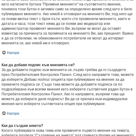
като натиснете бутона "Промени мнението" на съответното мнение,
понякога този бутон е активен само за определено време след като е било
публикувано мнението. Ако някой е отговорил на мнението Ви, под него ще
се появи мелък текст с броя пъти, които сте променяли мнението, както и
датата и часа; този текст няма да се появи ако модератор или
администратор променят мнението Ви, въпреки че могат да оставят
коментар за причината за промяната на мнението Ви, ако преценят. Важно
е да се отбележи, че обикновените потребители не могат да изтирват
мненията си, ако някой им е отговорил.
Нагоре
Как да добавя подпис към мненията си?
За да добавите подпис към мненията си, първо трябва да го създадете
през Потребителския Контролен Панел. След като направите това, можете
да изберете
Добави подпис
опцията при публикуване на мнение за да
прикачите подписа си. Също така можете да добавяте подписа си по
подразбиране към всички мнения като изберете съответния радио бутон в
Потребителския Контролен Панел. Ако го направите, въпреки това ще
можете да избирате дали подписът Ви да се прилага към индивидуални
мнения като изберете съответната опция при публикуване.
Нагоре
Как да създам анкета?
Когато публикувате нова тема или променяте първото мнение на темата,
изберете раздела “Създаване на анкета” под главната форма на мнението;