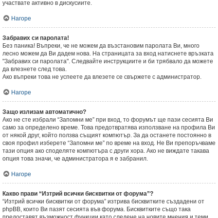
участвате активно в дискусиите.
Нагоре
Забравих си паролата!
Без паника! Въпреки, че не можем да възстановим паролата Ви, много
лесно можем да Ви дадем нова. На страницата за вход натиснете връзката
"Забравих си паролата". Следвайте инструкциите и би трябвало да можете
да влезнете след това.
Ако въпреки това не успеете да влезете се свържете с администратор.
Нагоре
Защо излизам автоматично?
Ако не сте избрали “Запомни ме” при вход, то форумът ще пази сесията Ви
само за определено време. Това предотвратява използване на профила Ви
от някой друг, който ползва същият компютър. За да останете постоянно в
своя профил изберете “Запомни ме” по време на вход. Не Ви препоръчваме
тази опция ако споделяте компютъра с други хора. Ако не виждате такава
опция това значи, че администратора я е забранил.
Нагоре
Какво прави “Изтрий всички бисквитки от форума”?
“Изтрий всички бисквитки от форума” изтрива бисквитките създадени от
phpBB, които Ви пазят сесията във форума. Бисквитките също така
предоставят възможност функции като следене на новите мнения и теми