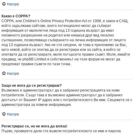
Нагоре
Какво е COPPA?
COPPA, или Children’s Online Privacy Protection Act от 1998, е закон в САЩ,
който задължава сайтове, които потенциално могат да събират
информация от малолетни лица под 13 годишна възраст да имат
писменото разрешение на родител или някакъв друг вид легално
съглашение, позволяващо събирането на лична информация от лицето
под 13 годишна възраст. Ако не сте сигурни, че това е приложимо за Вас,
като някой, който се опитва да се регистрира или за сайта, в който се
опитвате да се регистрирате, моля потърсете правен съвет. Моля, имайте
предвид, че phpBB Limited и собственикът на този форум не могат да
предложат правни съвети по тази точка.
Нагоре
Защо не мога да се регистрирам?
Възможно е администраторът да е забранил регистрацията на нови
потребители. Също така е възможно администраторът да е забранил
достъпът от Вашият IP адрес или с потребителското Ви име. Свържете се с
администратора за повече информация.
Нагоре
Регистрирах се, но не мога да вляза!
Първо, проверете дали сте въвели потребителското си име и парола