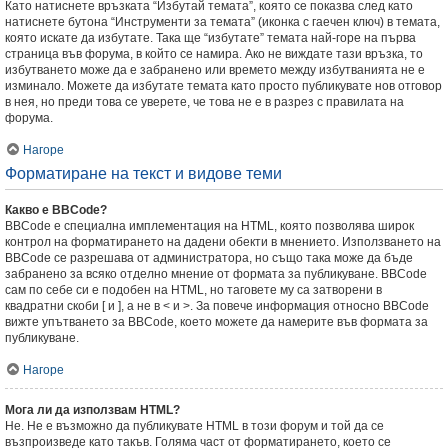
Като натиснете връзката “Избутай темата”, която се показва след като
натиснете бутона “Инструменти за темата” (иконка с гаечен ключ) в темата,
която искате да избутате. Така ще “избутате” темата най-горе на първа
страница във форума, в който се намира. Ако не виждате тази връзка, то
избутването може да е забранено или времето между избутванията не е
изминало. Можете да избутате темата като просто публикувате нов отговор
в нея, но преди това се уверете, че това не е в разрез с правилата на
форума.
Нагоре
Форматиране на текст и видове теми
Какво е BBCode?
BBCode е специална имплементация на HTML, която позволява широк
контрол на форматирането на дадени обекти в мнението. Използването на
BBCode се разрешава от администратора, но също така може да бъде
забранено за всяко отделно мнение от формата за публикуване. BBCode
сам по себе си е подобен на HTML, но таговете му са затворени в
квадратни скоби [ и ], а не в < и >. За повече информация относно BBCode
вижте упътването за BBCode, което можете да намерите във формата за
публикуване.
Нагоре
Мога ли да използвам HTML?
Не. Не е възможно да публикувате HTML в този форум и той да се
възпроизведе като такъв. Голяма част от форматирането, което се