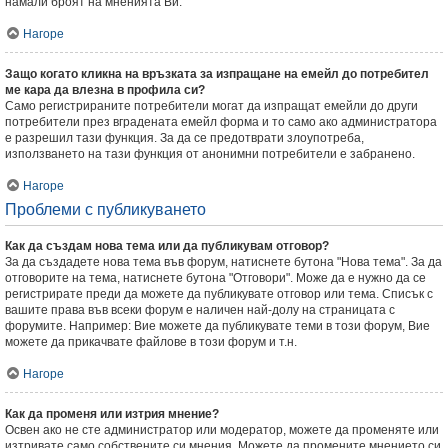
намали броят на мненията Ви.
Нагоре
Защо когато кликна на връзката за изпращане на емейл до потребител
ме кара да влезна в профила си?
Само регистрираните потребители могат да изпращат емейли до други
потребители през вградената емейл форма и то само ако администратора
е разрешил тази функция. За да се предотврати злоупотреба,
използването на тази функция от анонимни потребители е забранено.
Нагоре
Проблеми с публикуването
Как да създам нова тема или да публикувам отговор?
За да създадете нова тема във форум, натиснете бутона "Нова тема". За да
отговорите на тема, натиснете бутона "Отговори". Може да е нужно да се
регистрирате преди да можете да публикувате отговор или тема. Списък с
вашите права във всеки форум е наличен най-долу на страницата с
форумите. Например: Вие можете да публикувате теми в този форум, Вие
можете да прикачвате файлове в този форум и т.н.
Нагоре
Как да променя или изтрия мнение?
Освен ако не сте администратор или модератор, можете да променяте или
изтривате само собствените си мнения. Можете да промените мнението си