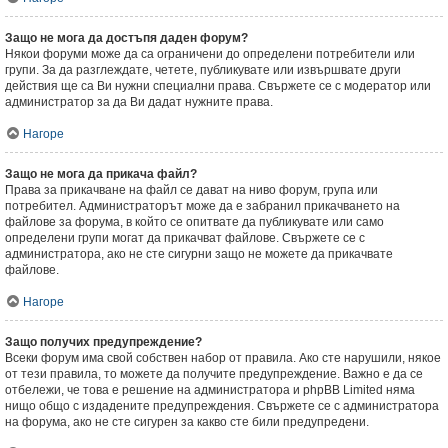
Защо не мога да достъпя даден форум?
Някои форуми може да са ограничени до определени потребители или
групи. За да разглеждате, четете, публикувате или извършвате други
действия ще са Ви нужни специални права. Свържете се с модератор или
администратор за да Ви дадат нужните права.
Нагоре
Защо не мога да прикача файл?
Права за прикачване на файл се дават на ниво форум, група или
потребител. Администраторът може да е забранил прикачването на
файлове за форума, в който се опитвате да публикувате или само
определени групи могат да прикачват файлове. Свържете се с
администратора, ако не сте сигурни защо не можете да прикачвате
файлове.
Нагоре
Защо получих предупреждение?
Всеки форум има свой собствен набор от правила. Ако сте нарушили, някое
от тези правила, то можете да получите предупреждение. Важно е да се
отбележи, че това е решение на администратора и phpBB Limited няма
нищо общо с издадените предупреждения. Свържете се с администратора
на форума, ако не сте сигурен за какво сте били предупредени.