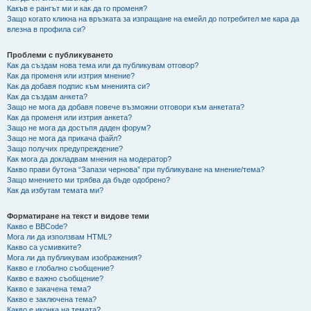
Какъв е рангът ми и как да го променя?
Защо когато кликна на връзката за изпращане на емейл до потребител ме кара да
влезна в профила си?
Проблеми с публикуването
Как да създам нова тема или да публикувам отговор?
Как да променя или изтрия мнение?
Как да добавя подпис към мненията си?
Как да създам анкета?
Защо не мога да добавя повече възможни отговори към анкетата?
Как да променя или изтрия анкета?
Защо не мога да достъпя даден форум?
Защо не мога да прикача файл?
Защо получих предупреждение?
Как мога да докладвам мнения на модератор?
Какво прави бутона “Запази чернова” при публикуване на мнение/тема?
Защо мнението ми трябва да бъде одобрено?
Как да избутам темата ми?
Форматиране на текст и видове теми
Какво е BBCode?
Мога ли да използвам HTML?
Какво са усмивките?
Мога ли да публикувам изображения?
Какво е глобално съобщение?
Какво е важно съобщение?
Какво е закачена тема?
Какво е заключена тема?
Какво е иконка на темата?