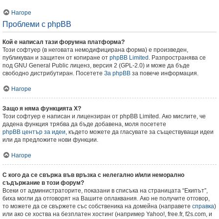
Нагоре
Проблеми с phpBB
Кой е написал тази форумна платформа?
Този софтуер (в неговата немодифицирана форма) е произведен,
публикуван и защитен от копиране от
phpBB Limited
. Разпространява се
под GNU General Public лиценз, версия 2 (GPL-2.0) и може да бъде
свободно дистрибутиран. Посетете
За phpBB
за повече информация.
Нагоре
Защо я няма функцията X?
Този софтуер е написан и лицензиран от phpBB Limited. Ако мислите, че
дадена функция трябва да бъде добавена, моля посетете
phpBB център за идеи
, където можете да гласувате за съществуващи идеи
или да предложите нови функции.
Нагоре
С кого да се свържа във връзка с нелегално и/или неморално
съдържание в този форум?
Всеки от администраторите, показани в списъка на страницата “Екипът”,
биха могли да отговорят на Вашите оплаквания. Ако не получите отговор,
то можете да се свържете със собственика на домейна (направете
справка
)
или ако се хоства на безплатен хостинг (например Yahoo!, free.fr, f2s.com, и