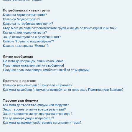
Потребителски нива и групи
Какво са Администраторите?
Какво са Модераторите?
Какво са потребителските групи?
Къде мога да видя потребителските групи и как да се присъединя към тях?
Как да стана лидер на група?
Защо някои групи са с различен цвят?
Какво е “Група по подразбиране”?
Каква е тази връзка “Екипът”?
Лични съобщения
Не мога да изпращам лични съобщения!
Получавам нежелани лични съобщения!
Получих спам или обиден емейл от някой от този форум!
Приятели и врагове
Какви са тези списъци с Приятели и Врагове?
Как мога да добавя / премахна потребител от списъка с Приятели или Врагове?
Търсене във форума
Как мога да търся във форум или форуми?
Защо търсенето ми не връща резултати?
Защо търсенето ми връща празна страница!?
Как да намеря даден потребител?
Как мога да намеря собствените си мнения и теми?