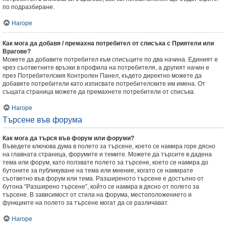
по подразбиране.
Нагоре
Как мога да добавя / премахна потребител от списъка с Приятели или
Врагове?
Можете да добавите потребител към списъците по два начина. Единият е
чрез съответните връзки в профила на потребителя, а другият начин е
през Потребителския Контролен Панел, където директно можете да
добавяте потребители като изписвате потребителските им имена. От
същата страница можете да премахнете потребители от списъка.
Нагоре
Търсене във форума
Как мога да търся във форум или форуми?
Въведете ключова дума в полето за търсене, което се намира горе дясно
на главната страница, форумите и темите. Можете да търсите в дадена
тема или форум, като ползвате полето за търсене, което се намира до
бутоните за публикуване на тема или мнение, когато се намирате
съответно във форум или тема. Разширеното търсене е достъпно от
бутона “Разширено търсене”, който се намира в дясно от полето за
търсене. В зависимост от стила на форума, местоположението и
функциите на полето за търсене могат да се различават.
Нагоре