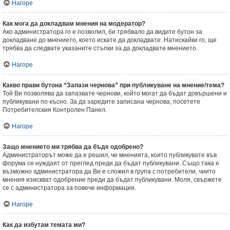
Нагоре
Как мога да докладвам мнения на модератор?
Ако администратора го е позволил, би трябвало да видите бутон за
докладване до мнението, което искате да докладвате. Натискайки го, ще
трябва да следвате указаните стъпки за да докладвате мнението.
Нагоре
Какво прави бутона “Запази чернова” при публикуване на мнение/тема?
Той Ви позволява да запазвате чернови, който могат да бъдат довършени и
публикувани по-късно. За да заредите записана чернова, посетете
Потребителския Контролен Панел.
Нагоре
Защо мнението ми трябва да бъде одобрено?
Администраторът може да е решил, че мненията, които публикувате във
форума се нуждаят от преглед преди да бъдат публикувани. Също така е
възможно администратора да Ви е сложил в група с потребители, чиито
мнения изискват одобрение преди да бъдат публикувани. Моля, свържете
се с администратора за повече информация.
Нагоре
Как да избутам темата ми?