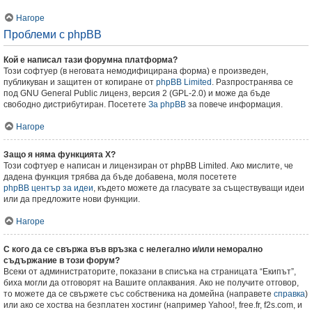
Нагоре
Проблеми с phpBB
Кой е написал тази форумна платформа?
Този софтуер (в неговата немодифицирана форма) е произведен,
публикуван и защитен от копиране от
phpBB Limited
. Разпространява се
под GNU General Public лиценз, версия 2 (GPL-2.0) и може да бъде
свободно дистрибутиран. Посетете
За phpBB
за повече информация.
Нагоре
Защо я няма функцията X?
Този софтуер е написан и лицензиран от phpBB Limited. Ако мислите, че
дадена функция трябва да бъде добавена, моля посетете
phpBB център за идеи
, където можете да гласувате за съществуващи идеи
или да предложите нови функции.
Нагоре
С кого да се свържа във връзка с нелегално и/или неморално
съдържание в този форум?
Всеки от администраторите, показани в списъка на страницата “Екипът”,
биха могли да отговорят на Вашите оплаквания. Ако не получите отговор,
то можете да се свържете със собственика на домейна (направете
справка
)
или ако се хоства на безплатен хостинг (например Yahoo!, free.fr, f2s.com, и