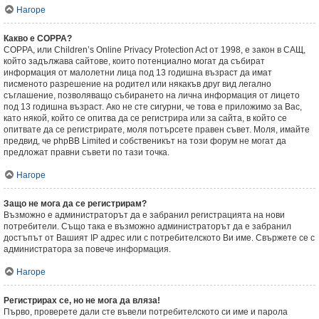
Нагоре
Какво е COPPA?
COPPA, или Children’s Online Privacy Protection Act от 1998, е закон в САЩ,
който задължава сайтове, които потенциално могат да събират
информация от малолетни лица под 13 годишна възраст да имат
писменото разрешение на родител или някакъв друг вид легално
съглашение, позволяващо събирането на лична информация от лицето
под 13 годишна възраст. Ако не сте сигурни, че това е приложимо за Вас,
като някой, който се опитва да се регистрира или за сайта, в който се
опитвате да се регистрирате, моля потърсете правен съвет. Моля, имайте
предвид, че phpBB Limited и собственикът на този форум не могат да
предложат правни съвети по тази точка.
Нагоре
Защо не мога да се регистрирам?
Възможно е администраторът да е забранил регистрацията на нови
потребители. Също така е възможно администраторът да е забранил
достъпът от Вашият IP адрес или с потребителското Ви име. Свържете се с
администратора за повече информация.
Нагоре
Регистрирах се, но не мога да вляза!
Първо, проверете дали сте въвели потребителското си име и парола