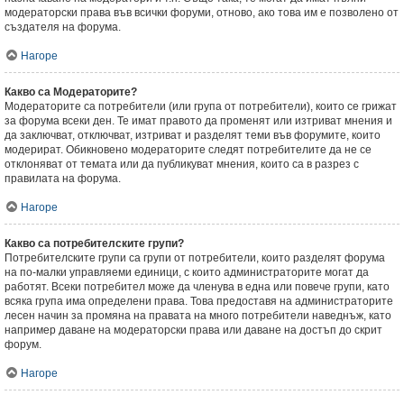
модераторски права във всички форуми, отново, ако това им е позволено от
създателя на форума.
Нагоре
Какво са Модераторите?
Модераторите са потребители (или група от потребители), които се грижат
за форума всеки ден. Те имат правото да променят или изтриват мнения и
да заключват, отключват, изтриват и разделят теми във форумите, които
модерират. Обикновено модераторите следят потребителите да не се
отклоняват от темата или да публикуват мнения, които са в разрез с
правилата на форума.
Нагоре
Какво са потребителските групи?
Потребителските групи са групи от потребители, които разделят форума
на по-малки управляеми единици, с които администраторите могат да
работят. Всеки потребител може да членува в една или повече групи, като
всяка група има определени права. Това предоставя на администраторите
лесен начин за промяна на правата на много потребители наведнъж, като
например даване на модераторски права или даване на достъп до скрит
форум.
Нагоре