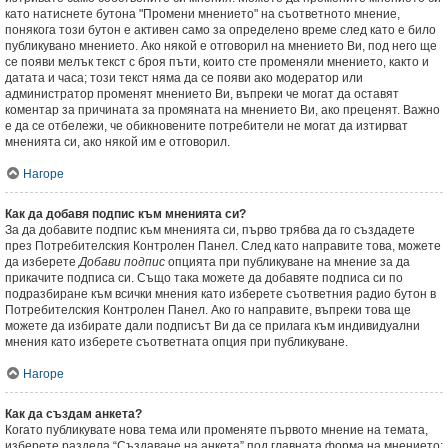
като натиснете бутона "Промени мнението" на съответното мнение,
понякога този бутон е активен само за определено време след като е било
публикувано мнението. Ако някой е отговорил на мнението Ви, под него ще
се появи мелък текст с броя пъти, които сте променяли мнението, както и
датата и часа; този текст няма да се появи ако модератор или
администратор променят мнението Ви, въпреки че могат да оставят
коментар за причината за промяната на мнението Ви, ако преценят. Важно
е да се отбележи, че обикновените потребители не могат да изтирват
мненията си, ако някой им е отговорил.
Нагоре
Как да добавя подпис към мненията си?
За да добавите подпис към мненията си, първо трябва да го създадете
през Потребителския Контролен Панел. След като направите това, можете
да изберете
Добави подпис
опцията при публикуване на мнение за да
прикачите подписа си. Също така можете да добавяте подписа си по
подразбиране към всички мнения като изберете съответния радио бутон в
Потребителския Контролен Панел. Ако го направите, въпреки това ще
можете да избирате дали подписът Ви да се прилага към индивидуални
мнения като изберете съответната опция при публикуване.
Нагоре
Как да създам анкета?
Когато публикувате нова тема или променяте първото мнение на темата,
изберете раздела “Създаване на анкета” под главната форма на мнението;