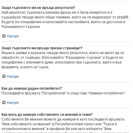
Защо търсенето ми не връща резултати?
Най-вероятно търсената ключова фраза не е била конкретна и е
съдържала твърде много общи термини, които не се индексират от phpBB.
Бъдете по-специфични и използвайте настройките, които са достъпни в
Разширеното търсене.
Нагоре
Защо търсенето ми връща празна страница!?
Вашата заявка е върнала твърде много резултати, които не могат да се
обработят от сървъра. Използвайте “Разширено търсене” и бъдете по-
специфични с ключовите думи, използвани при търсенето, както и във
форумите, в които се търси.
Нагоре
Как да намеря даден потребител?
Последвайте връзката “Потребители” и след това “Намери потребител”.
Нагоре
Как мога да намеря собствените си мнения и теми?
Собствените Ви мнения можете да намерите като последвате връзката
“Виж собствените си мнения” в Потребителския панел или “Търси в
потребителските мнения” в профила Ви или като изберете “Виж