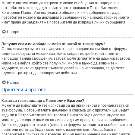
Можете автоматично да изтривате лични съобщения от определен
потребител като създадете съотвеното правило в Потребителския
Контролен Панел. Ако получавате обидни лични съобщения от даден
потребител можете да докладвате съобщението на модераторите, които
имат право да забранят на потребителя да изпраща лични съобщения.
Нагоре
Получих спам или обиден емейл от някой от този форум!
Съжаляваме да чуем това. Формата за изпращане на емейли от форума
включва предпазни механизми, които следят потребителите, които
изпращат такива съобщения, затова, моля изпратете на администратора
копие на емейла, който сте получили. Много е важно да включите и
хедърите, които съдържат пълните детайли на изпращача, за да може
администраторът да предприеме действия.
Нагоре
Приятели и врагове
Какви са тези списъци с Приятели и Врагове?
Можете да използвате тези списъци за да организирате познанствата си
във форума. Потребителите добавени в списъка Ви с приятели ще бъдат
видими в Потребителския Контролен Панел за бърз достъп, където ще
можете да виждате дали са на линия и да им пращате лични съобщения.
Ако се поддържа от темата (скина) на форума, мненията и съобщенията от
приятели могат да бъдат оцветени с различен цвят. Ако добавите
потребител в списъка си с врагове, всички негови мнения ще бъдат скрити