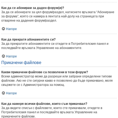
Как да се абонирам за даден форум(и)?
За да се абонирате за цял форум/раздел, натиснете връзката “Абониране
за форума”, която се намира в лентата най-долу на страницата при
отваряне на дадения форум/раздел.
Нагоре
Как да прекратя абонаментите си?
За да прекратите абонаментите си отидете в Потребителския панел и
последвайте връзката Управление на абонаментите.
Нагоре
Прикачени файлове
Какви прикачени файлове са позволени в този форум?
Всеки администратор може да разреши или забрани определени типове
файлове. Ако не сте сигурни какво е позволено да бъде прикачвано, моля
свържете се с Администратора за помощ.
Нагоре
Как да намеря всички файлове, които съм прикачвал?
За да видите списък с файловете, които сте прикачвали, отидете в
Потребителския панел и последвайте връзката Управление на
прикачените файлове.