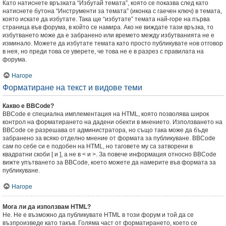
Като натиснете връзката “Избутай темата”, която се показва след като
натиснете бутона “Инструменти за темата” (иконка с гаечен ключ) в темата,
която искате да избутате. Така ще “избутате” темата най-горе на първа
страница във форума, в който се намира. Ако не виждате тази връзка, то
избутването може да е забранено или времето между избутванията не е
изминало. Можете да избутате темата като просто публикувате нов отговор
в нея, но преди това се уверете, че това не е в разрез с правилата на
форума.
Нагоре
Форматиране на текст и видове теми
Какво е BBCode?
BBCode е специална имплементация на HTML, която позволява широк
контрол на форматирането на дадени обекти в мнението. Използването на
BBCode се разрешава от администратора, но също така може да бъде
забранено за всяко отделно мнение от формата за публикуване. BBCode
сам по себе си е подобен на HTML, но таговете му са затворени в
квадратни скоби [ и ], а не в < и >. За повече информация относно BBCode
вижте упътването за BBCode, което можете да намерите във формата за
публикуване.
Нагоре
Мога ли да използвам HTML?
Не. Не е възможно да публикувате HTML в този форум и той да се
възпроизведе като такъв. Голяма част от форматирането, което се