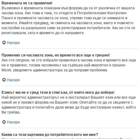
Времената не са правилни!
Възможно е времената показани във форума да са от различна от вашата
часова зона. Ако това е така, то отидете в Потребителския Контролен
Панел и променете часовата си зона, спрямо това къде се намирате в
момента. Имайте предвид, че смяната на часовата зона, както и повечето
настройки са разрешени само за регистрирани потребители. Ако не сте се
регистрирали, сега е времето да го направите.
Нагоре
Промених си часовата зона, но времето все още е грешно!
Ако сте сигурни, че сте избрали правилната часова зона и времето все още
не е правилно, тогава часовникът на сървъра най-вероятно е грешен.
Моля, уведомете администратора за да поправи проблема.
Нагоре
Езикът ми не е сред тези в списъка, от които мога да избера!
Най вероятно администраторът не е инсталирал Вашият език или все още
никой не е превел форума на Вашият език. Опитайте се да се свържете с
администратора и попитайте дали може да бъде инсталиран езикът, който
Ви трябва.
Нагоре
Какви са тези картинки до потребителското ми име?