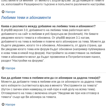
собствените си мнения” от менюто с Бързи връзки. За да намерите темите
си, използвайте Разширеното търсене и попълнете различните настройки.
Нагоре
Любими теми и абонаменти
Каква е разликата между добавяне на любима тема и абонамент?
В phpBB версия 3.0, добавянето на любима тема работеше като
добавянето на сайт в любими в уеб браузъра ви (bookmark). Не бивате
уведомен когато темата е обновена. От phpBB версия 3.1 натам,
добавянето на тема в любими е повече като абониране за тема. Можете да
бъдете уведомен, когато тя е обновена. Абонамента, от друга страна, ще
Ви уведоми когато тема или форум бъдат обновени (например публикувана
е нова тема в някой под форум). Настройките за известяване за любими
теми и абонаменти могат да бъдат променяни в Потребителския панел,
раздел “Настройки на форума”.
Нагоре
Как да добавя тема в любими или да се абонирам за дадена тема(и)?
Можете да добавите тема в любими или да се абонирате за дадена тема
като изберете съответната връзка в менюто “Инструменти за темата”
(бутон с гаечен ключ намиращ се най-горе и най-долу на всяка тема).
Отговарянето на тема с включена опция “Уведоми ме при нов отговор в
темата” също ще Ви абонира за темата.
Нагоре