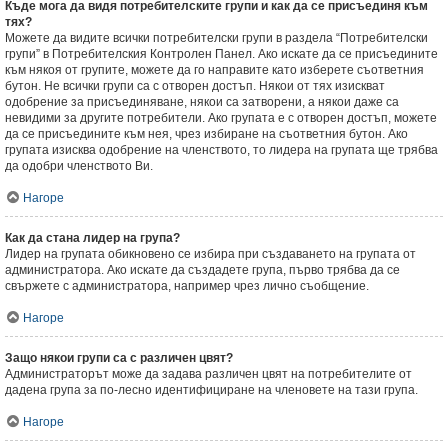
Къде мога да видя потребителските групи и как да се присъединя към
тях?
Можете да видите всички потребителски групи в раздела “Потребителски
групи” в Потребителския Контролен Панел. Ако искате да се присъедините
към някоя от групите, можете да го направите като изберете съответния
бутон. Не всички групи са с отворен достъп. Някои от тях изискват
одобрение за присъединяване, някои са затворени, а някои даже са
невидими за другите потребители. Ако групата е с отворен достъп, можете
да се присъедините към нея, чрез избиране на съответния бутон. Ако
групата изисква одобрение на членството, то лидера на групата ще трябва
да одобри членството Ви.
Нагоре
Как да стана лидер на група?
Лидер на групата обикновено се избира при създаването на групата от
администратора. Ако искате да създадете група, първо трябва да се
свържете с администратора, например чрез лично съобщение.
Нагоре
Защо някои групи са с различен цвят?
Администраторът може да задава различен цвят на потребителите от
дадена група за по-лесно идентифициране на членовете на тази група.
Нагоре