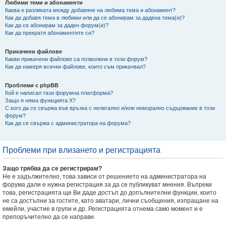
Любими теми и абонаменти
Каква е разликата между добавяне на любима тема и абонамент?
Как да добавя тема в любими или да се абонирам за дадена тема(и)?
Как да се абонирам за даден форум(и)?
Как да прекратя абонаментите си?
Прикачени файлове
Какви прикачени файлове са позволени в този форум?
Как да намеря всички файлове, които съм прикачвал?
Проблеми с phpBB
Кой е написал тази форумна платформа?
Защо я няма функцията X?
С кого да се свържа във връзка с нелегално и/или неморално съдържание в този
форум?
Как да се свържа с администратора на форума?
Проблеми при влизането и регистрацията
Защо трябва да се регистрирам?
Не е задължително, това зависи от решението на администратора на
форума дали е нужна регистрация за да се публикуват мнения. Въпреки
това, регистрацията ще Ви даде достъп до допълнителни функции, които
не са достъпни за гостите, като аватари, лични съобщения, изпращане на
емейли, участие в групи и др. Регистрацията отнема само момент и е
препоръчително да се направи.