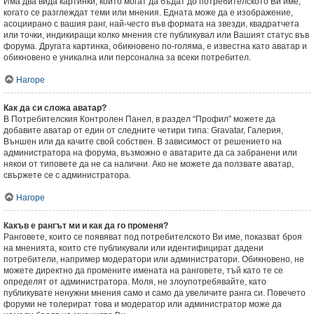
Има два вида картинки, които могат да бъдат до потребителското Ви име,
когато се разглеждат теми или мнения. Едната може да е изображение,
асоциирано с вашия ранг, най-често във формата на звезди, квадратчета
или точки, индикиращи колко мнения сте публикувал или Вашият статус във
форума. Другата картинка, обикновено по-голяма, е известна като аватар и
обикновено е уникална или персонална за всеки потребител.
Нагоре
Как да си сложа аватар?
В Потребителския Контролен Панел, в раздел “Профил” можете да
добавите аватар от един от следните четири типа: Gravatar, Галерия,
Външен или да качите свой собствен. В зависимост от решението на
администратора на форума, възможно е аватарите да са забранени или
някои от типовете да не са налични. Ако не можете да ползвате аватар,
свържете се с администратора.
Нагоре
Какъв е рангът ми и как да го променя?
Ранговете, които се появяват под потребителското Ви име, показват броя
на мненията, които сте публикували или идентифицират дадени
потребители, например модератори или администратори. Обикновено, не
можете директно да промените имената на ранговете, тъй като те се
определят от администратора. Моля, не злоупотребявайте, като
публикувате ненужни мнения само и само да увеличите ранга си. Повечето
форуми не толерират това и модератор или администратор може да