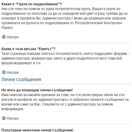
Какво е “Група по подразбиране”?
Ако сте член на повече от една потребителска група, Вашата група по
подразбиране се използва за да се определи кой цвят и ранг трябва да се
показват в профила Ви. Администраторът може да разреши или забрани
промяната на групата по подразбиране от Потребителския Контролен
Панел.
Нагоре
Каква е тази връзка “Екипът”?
Тази страница показва списък с потребителите, които поддържат форума -
администратори, модератори, както и други подробности като това кой
форум модерират и т.н.
Нагоре
Лични съобщения
Не мога да изпращам лични съобщения!
Има няколко възможни причини за това: не сте регистриран и/или не сте
влезли в профила си, администраторът е забранил личните съобщения за
всички или само за Вас. Свържете се с администратора за повече
информация.
Нагоре
Получавам нежелани лични съобщения!