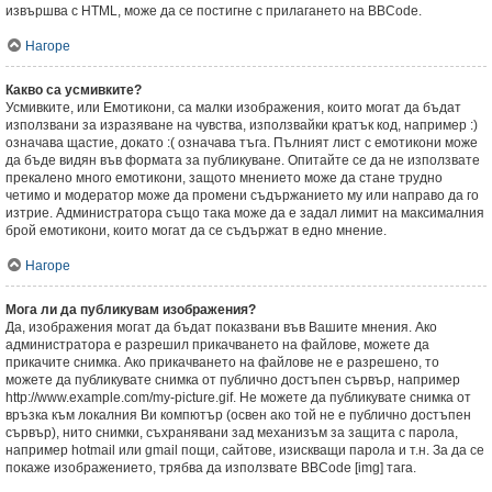
извършва с HTML, може да се постигне с прилагането на BBCode.
Нагоре
Какво са усмивките?
Усмивките, или Емотикони, са малки изображения, които могат да бъдат
използвани за изразяване на чувства, използвайки кратък код, например :)
означава щастие, докато :( означава тъга. Пълният лист с емотикони може
да бъде видян във формата за публикуване. Опитайте се да не използвате
прекалено много емотикони, защото мнението може да стане трудно
четимо и модератор може да промени съдържанието му или направо да го
изтрие. Администратора също така може да е задал лимит на максималния
брой емотикони, които могат да се съдържат в едно мнение.
Нагоре
Мога ли да публикувам изображения?
Да, изображения могат да бъдат показвани във Вашите мнения. Ако
администратора е разрешил прикачването на файлове, можете да
прикачите снимка. Ако прикачването на файлове не е разрешено, то
можете да публикувате снимка от публично достъпен сървър, например
http://www.example.com/my-picture.gif. Не можете да публикувате снимка от
връзка към локалния Ви компютър (освен ако той не е публично достъпен
сървър), нито снимки, съхранявани зад механизъм за защита с парола,
например hotmail или gmail пощи, сайтове, изискващи парола и т.н. За да се
покаже изображението, трябва да използвате BBCode [img] тага.