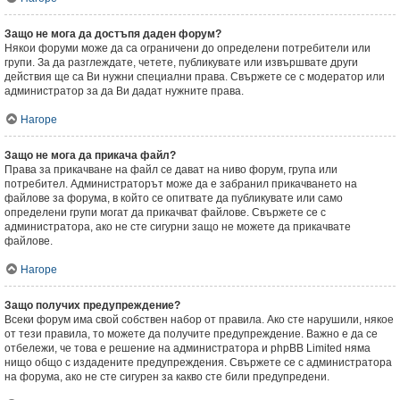
Защо не мога да достъпя даден форум?
Някои форуми може да са ограничени до определени потребители или
групи. За да разглеждате, четете, публикувате или извършвате други
действия ще са Ви нужни специални права. Свържете се с модератор или
администратор за да Ви дадат нужните права.
Нагоре
Защо не мога да прикача файл?
Права за прикачване на файл се дават на ниво форум, група или
потребител. Администраторът може да е забранил прикачването на
файлове за форума, в който се опитвате да публикувате или само
определени групи могат да прикачват файлове. Свържете се с
администратора, ако не сте сигурни защо не можете да прикачвате
файлове.
Нагоре
Защо получих предупреждение?
Всеки форум има свой собствен набор от правила. Ако сте нарушили, някое
от тези правила, то можете да получите предупреждение. Важно е да се
отбележи, че това е решение на администратора и phpBB Limited няма
нищо общо с издадените предупреждения. Свържете се с администратора
на форума, ако не сте сигурен за какво сте били предупредени.