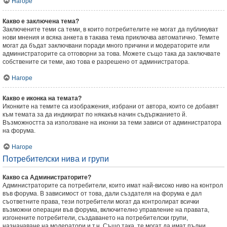
Нагоре
Какво е заключена тема?
Заключените теми са теми, в които потребителите не могат да публикуват
нови мнения и всяка анкета в такава тема приключва автоматично. Темите
могат да бъдат заключвани поради много причини и модераторите или
администраторите са отговорни за това. Можете също така да заключвате
собствените си теми, ако това е разрешено от администратора.
Нагоре
Какво е иконка на темата?
Иконките на темите са изображения, избрани от автора, които се добавят
към темата за да индикират по някакъв начин съдържанието й.
Възможността за използване на иконки за теми зависи от администратора
на форума.
Нагоре
Потребителски нива и групи
Какво са Администраторите?
Администраторите са потребители, които имат най-високо ниво на контрол
във форума. В зависимост от това, дали създателя на форума е дал
съответните права, тези потребители могат да контролират всички
възможни операции във форума, включително управление на правата,
изгонените потребители, създаването на потребителски групи,
назначаване на модератори и т.н. Също така, те могат да имат пълни