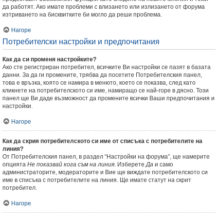
да работят. Ако имате проблеми с влизането или излизането от форума
изтриването на бисквитките би могло да реши проблема.
Нагоре
Потребителски настройки и предпочитания
Как да си променя настройките?
Ако сте регистриран потребител, всичките Ви настройки се пазят в базата
данни. За да ги промените, трябва да посетите Потребителския панел,
това е връзка, която се намира в менюто, което се показва, след като
кликнете на потребителското си име, намиращо се най-горе в дясно. Този
панел ще Ви даде възможност да промените всички Ваши предпочитания и
настройки.
Нагоре
Как да скрия потребителското си име от списъка с потребителите на
линия?
От Потребителския панел, в раздел “Настройки на форума”, ще намерите
опцията
Не показвай кога съм на линия
. Изберете
Да
и само
администраторите, модераторите и Вие ще виждате потребителското си
име в списъка с потребителите на линия. Ще имате статут на скрит
потребител.
Нагоре