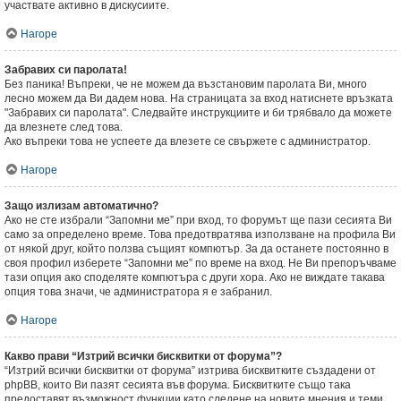
участвате активно в дискусиите.
Нагоре
Забравих си паролата!
Без паника! Въпреки, че не можем да възстановим паролата Ви, много
лесно можем да Ви дадем нова. На страницата за вход натиснете връзката
"Забравих си паролата". Следвайте инструкциите и би трябвало да можете
да влезнете след това.
Ако въпреки това не успеете да влезете се свържете с администратор.
Нагоре
Защо излизам автоматично?
Ако не сте избрали “Запомни ме” при вход, то форумът ще пази сесията Ви
само за определено време. Това предотвратява използване на профила Ви
от някой друг, който ползва същият компютър. За да останете постоянно в
своя профил изберете “Запомни ме” по време на вход. Не Ви препоръчваме
тази опция ако споделяте компютъра с други хора. Ако не виждате такава
опция това значи, че администратора я е забранил.
Нагоре
Какво прави “Изтрий всички бисквитки от форума”?
“Изтрий всички бисквитки от форума” изтрива бисквитките създадени от
phpBB, които Ви пазят сесията във форума. Бисквитките също така
предоставят възможност функции като следене на новите мнения и теми