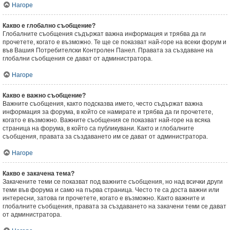
Нагоре
Какво е глобално съобщение?
Глобалните съобщения съдържат важна информация и трябва да ги
прочетете, когато е възможно. Те ще се показват най-горе на всеки форум и
във Вашия Потребителски Контролен Панел. Правата за създаване на
глобални съобщения се дават от администратора.
Нагоре
Какво е важно съобщение?
Важните съобщения, както подсказва името, често съдържат важна
информация за форума, в който се намирате и трябва да ги прочетете,
когато е възможно. Важните съобщения се показват най-горе на всяка
страница на форума, в който са публикувани. Както и глобалните
съобщения, правата за създаването им се дават от администратора.
Нагоре
Какво е закачена тема?
Закачените теми се показват под важните съобщения, но над всички други
теми във форума и само на първа страница. Често те са доста важни или
интересни, затова ги прочетете, когато е възможно. Както важните и
глобалните съобщения, правата за създаването на закачени теми се дават
от администратора.