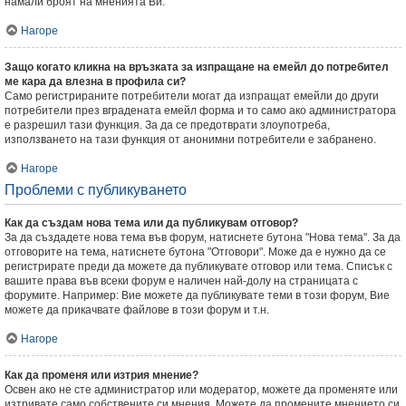
намали броят на мненията Ви.
Нагоре
Защо когато кликна на връзката за изпращане на емейл до потребител
ме кара да влезна в профила си?
Само регистрираните потребители могат да изпращат емейли до други
потребители през вградената емейл форма и то само ако администратора
е разрешил тази функция. За да се предотврати злоупотреба,
използването на тази функция от анонимни потребители е забранено.
Нагоре
Проблеми с публикуването
Как да създам нова тема или да публикувам отговор?
За да създадете нова тема във форум, натиснете бутона "Нова тема". За да
отговорите на тема, натиснете бутона "Отговори". Може да е нужно да се
регистрирате преди да можете да публикувате отговор или тема. Списък с
вашите права във всеки форум е наличен най-долу на страницата с
форумите. Например: Вие можете да публикувате теми в този форум, Вие
можете да прикачвате файлове в този форум и т.н.
Нагоре
Как да променя или изтрия мнение?
Освен ако не сте администратор или модератор, можете да променяте или
изтривате само собствените си мнения. Можете да промените мнението си