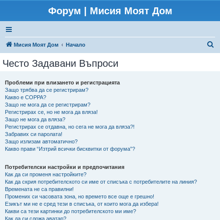
Форум | Мисия Моят Дом
Т
Мисия Моят Дом
Начало
ъ
Често Задавани Въпроси
р
с
Проблеми при влизането и регистрацията
Защо трябва да се регистрирам?
е
Какво е COPPA?
н
Защо не мога да се регистрирам?
Регистрирах се, но не мога да вляза!
е
Защо не мога да вляза?
Регистрирах се отдавна, но сега не мога да вляза?!
Забравих си паролата!
Защо излизам автоматично?
Какво прави “Изтрий всички бисквитки от форума”?
Потребителски настройки и предпочитания
Как да си променя настройките?
Как да скрия потребителското си име от списъка с потребителите на линия?
Времената не са правилни!
Промених си часовата зона, но времето все още е грешно!
Езикът ми не е сред тези в списъка, от които мога да избера!
Какви са тези картинки до потребителското ми име?
Как да си сложа аватар?