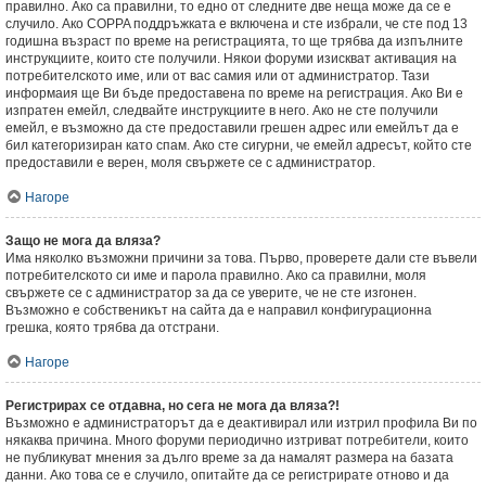
правилно. Ако са правилни, то едно от следните две неща може да се е
случило. Ако COPPA поддръжката е включена и сте избрали, че сте под 13
годишна възраст по време на регистрацията, то ще трябва да изпълните
инструкциите, които сте получили. Някои форуми изискват активация на
потребителското име, или от вас самия или от администратор. Тази
информаия ще Ви бъде предоставена по време на регистрация. Ако Ви е
изпратен емейл, следвайте инструкциите в него. Ако не сте получили
емейл, е възможно да сте предоставили грешен адрес или емейлът да е
бил категоризиран като спам. Ако сте сигурни, че емейл адресът, който сте
предоставили е верен, моля свържете се с администратор.
Нагоре
Защо не мога да вляза?
Има няколко възможни причини за това. Първо, проверете дали сте въвели
потребителското си име и парола правилно. Ако са правилни, моля
свържете се с администратор за да се уверите, че не сте изгонен.
Възможно е собственикът на сайта да е направил конфигурационна
грешка, която трябва да отстрани.
Нагоре
Регистрирах се отдавна, но сега не мога да вляза?!
Възможно е администраторът да е деактивирал или изтрил профила Ви по
някаква причина. Много форуми периодично изтриват потребители, които
не публикуват мнения за дълго време за да намалят размера на базата
данни. Ако това се е случило, опитайте да се регистрирате отново и да