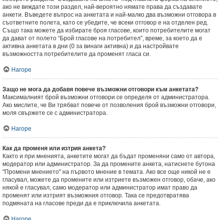
ако не виждате този раздел, най-вероятно нямате права да създавате
анкети. Въведете въпрос на анкетата и най-малко два възможни отговора в
съответните полета, като се убедите, че всеки отговор е на отделен ред.
Също така можете да избирате броя гласове, които потребителите могат
да дават от полето “Брой гласове на потребител”, време, за което да е
активна анкетата в дни (0 за винаги активна) и да настройвате
възможността потребителите да променят гласа си.
Нагоре
Защо не мога да добавя повече възможни отговори към анкетата?
Максималният брой възможни отговори се определя от администратора.
Ако мислите, че Ви трябват повече от позволения брой възможни отговори,
моля свържете се с администратора.
Нагоре
Как да променя или изтрия анкета?
Както и при мненията, анкетите могат да бъдат променяни само от автора,
модератор или администратор. За да промените анкета, натиснете бутона
"Промени мнението" на първото мнение в темата. Ако все още никой не е
гласувал, можете да промените или изтриете възможен отговор, обаче, ако
някой е гласувал, само модератор или администратор имат право да
променят или изтрият възможния отговор. Така се предотвратява
подмяната на гласове преди да е приключила анкетата.
Нагоре