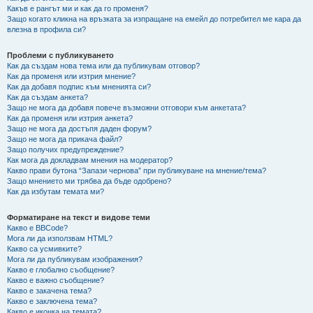
Какъв е рангът ми и как да го променя?
Защо когато кликна на връзката за изпращане на емейл до потребител ме кара да
влезна в профила си?
Проблеми с публикуването
Как да създам нова тема или да публикувам отговор?
Как да променя или изтрия мнение?
Как да добавя подпис към мненията си?
Как да създам анкета?
Защо не мога да добавя повече възможни отговори към анкетата?
Как да променя или изтрия анкета?
Защо не мога да достъпя даден форум?
Защо не мога да прикача файл?
Защо получих предупреждение?
Как мога да докладвам мнения на модератор?
Какво прави бутона “Запази чернова” при публикуване на мнение/тема?
Защо мнението ми трябва да бъде одобрено?
Как да избутам темата ми?
Форматиране на текст и видове теми
Какво е BBCode?
Мога ли да използвам HTML?
Какво са усмивките?
Мога ли да публикувам изображения?
Какво е глобално съобщение?
Какво е важно съобщение?
Какво е закачена тема?
Какво е заключена тема?
Какво е иконка на темата?