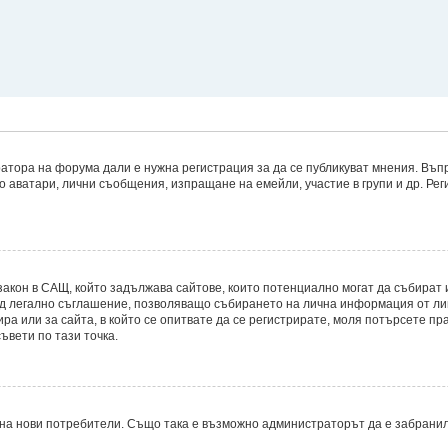
атора на форума дали е нужна регистрация за да се публикуват мнения. Въпр
то аватари, лични съобщения, изпращане на емейли, участие в групи и др. Р
8, е закон в САЩ, който задължава сайтове, които потенциално могат да съби
д легално съглашение, позволяващо събирането на лична информация от лицет
ира или за сайта, в който се опитвате да се регистрирате, моля потърсете пр
ъвети по тази точка.
на нови потребители. Също така е възможно администраторът да е забранил