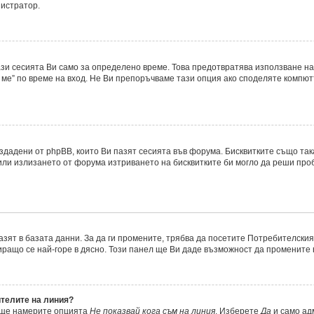
нистратор.
ази сесията Ви само за определено време. Това предотвратява използване на
ме” по време на вход. Не Ви препоръчваме тази опция ако споделяте компютър
ъздадени от phpBB, които Ви пазят сесията във форума. Бисквитките също та
 или излизането от форума изтриването на бисквитките би могло да реши про
азят в базата данни. За да ги промените, трябва да посетите Потребителския 
миращо се най-горе в дясно. Този панел ще Ви даде възможност да промените
ителите на линия?
, ще намерите опцията
Не показвай кога съм на линия
. Изберете
Да
и само ад