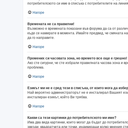
потребителското си име в списъка с потребителите на линия
Нагоре
Времената не са правилни!
Възможно е времената показани във форума да са от различн
къде се намирате в момента. Имайте предвид, че смяната на 
да го направите.
Нагоре
Промених си часовата зона, но времето все още е грешно!
Ако сте сигурни, че сте избрали правилната часова зона и 
проблема.
Нагоре
Езикът ми не е сред тези в списъка, от които мога да избер
Най вероятно администраторът не е инсталирал Вашият език
инсталиран езикът, който Ви трябва.
Нагоре
Какви са тези картинки до потребителското ми име?
Има два вида картинки, които могат да бъдат до потребител
звезди, квадратчета или точки, индикиращи колко мнения сте