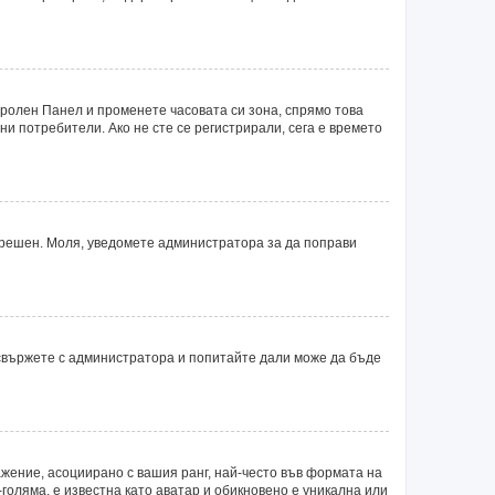
тролен Панел и променете часовата си зона, спрямо това
ни потребители. Ако не сте се регистрирали, сега е времето
 грешен. Моля, уведомете администратора за да поправи
 свържете с администратора и попитайте дали може да бъде
ажение, асоциирано с вашия ранг, най-често във формата на
голяма, е известна като аватар и обикновено е уникална или