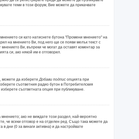
икувате теми в този форум, Вие можете да прикачвате
 мнението си като натиснете бутона "Промени мнението" на
рил на мнението Ви, под него ще се появи мелък текст с
т мнението Ви, въпреки че могат да оставят коментар за
ята си, ако някой им е отговорил.
а, можете да изберете
Добави подпис
опцията при
 изберете съответния радио бутон в Потребителския
 изберете съответната опция при публикуване.
 мнението; ако не виждате този раздел, най-вероятно
те, че всеки отговор е на отделен ред. Също така можете да
а в дни (0 за винаги активна) и да настройвате