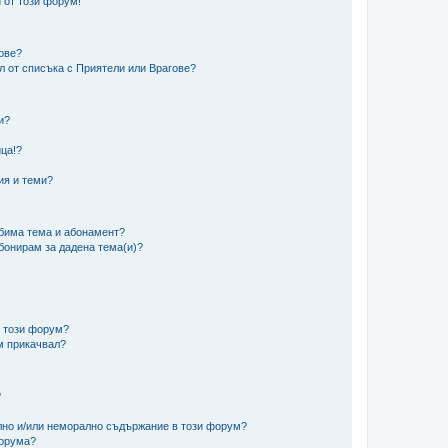
 от този форум!
гове?
ел от списъка с Приятели или Врагове?
и?
?
ца!?
ия и теми?
юбима тема и абонамент?
абонирам за дадена тема(и)?
в този форум?
м прикачвал?
?
ално и/или неморално съдържание в този форум?
форума?