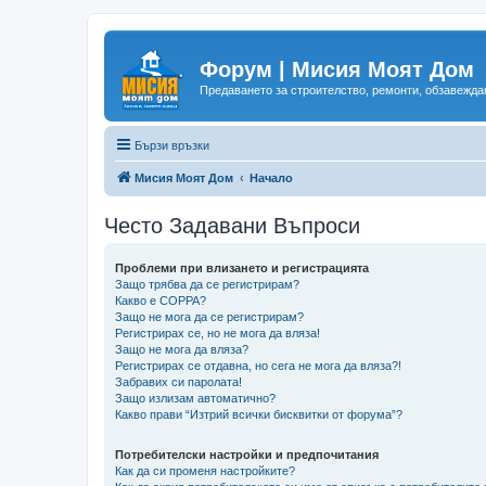
Форум | Мисия Моят Дом
Предаването за строителство, ремонти, обзавеждан
Бързи връзки
Мисия Моят Дом
Начало
Често Задавани Въпроси
Проблеми при влизането и регистрацията
Защо трябва да се регистрирам?
Какво е COPPA?
Защо не мога да се регистрирам?
Регистрирах се, но не мога да вляза!
Защо не мога да вляза?
Регистрирах се отдавна, но сега не мога да вляза?!
Забравих си паролата!
Защо излизам автоматично?
Какво прави “Изтрий всички бисквитки от форума”?
Потребителски настройки и предпочитания
Как да си променя настройките?