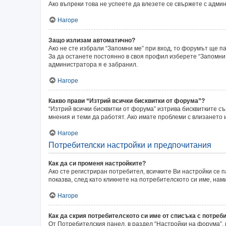
Ако въпреки това не успеете да влезете се свържете с адми
Нагоре
Защо излизам автоматично?
Ако не сте избрали “Запомни ме” при вход, то форумът ще п
За да останете постоянно в своя профил изберете “Запомни 
администратора я е забранил.
Нагоре
Какво прави “Изтрий всички бисквитки от форума”?
“Изтрий всички бисквитки от форума” изтрива бисквитките с
мнения и теми да работят. Ако имате проблеми с влизането
Нагоре
Потребителски настройки и предпочитания
Как да си променя настройките?
Ако сте регистриран потребител, всичките Ви настройки се п
показва, след като кликнете на потребителското си име, на
Нагоре
Как да скрия потребителското си име от списъка с потреб
От Потребителския панел, в раздел “Настройки на форума”