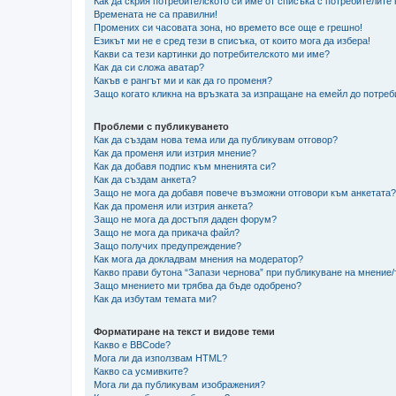
Как да скрия потребителското си име от списъка с потребителите
Времената не са правилни!
Промених си часовата зона, но времето все още е грешно!
Езикът ми не е сред тези в списъка, от които мога да избера!
Какви са тези картинки до потребителското ми име?
Как да си сложа аватар?
Какъв е рангът ми и как да го променя?
Защо когато кликна на връзката за изпращане на емейл до потреб
Проблеми с публикуването
Как да създам нова тема или да публикувам отговор?
Как да променя или изтрия мнение?
Как да добавя подпис към мненията си?
Как да създам анкета?
Защо не мога да добавя повече възможни отговори към анкетата?
Как да променя или изтрия анкета?
Защо не мога да достъпя даден форум?
Защо не мога да прикача файл?
Защо получих предупреждение?
Как мога да докладвам мнения на модератор?
Какво прави бутона “Запази чернова” при публикуване на мнение
Защо мнението ми трябва да бъде одобрено?
Как да избутам темата ми?
Форматиране на текст и видове теми
Какво е BBCode?
Мога ли да използвам HTML?
Какво са усмивките?
Мога ли да публикувам изображения?