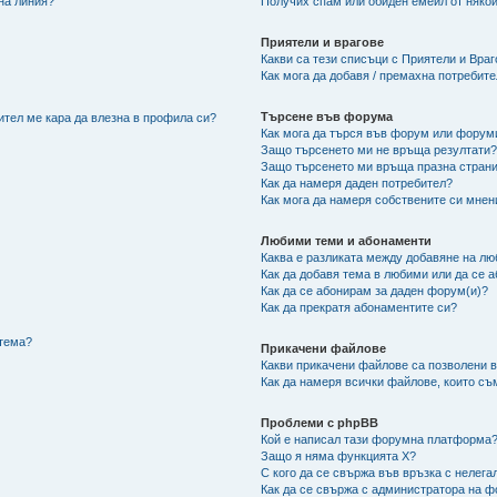
 на линия?
Получих спам или обиден емейл от някой
Приятели и врагове
Какви са тези списъци с Приятели и Вра
Как мога да добавя / премахна потребит
Търсене във форума
ител ме кара да влезна в профила си?
Как мога да търся във форум или форум
Защо търсенето ми не връща резултати
Защо търсенето ми връща празна страни
Как да намеря даден потребител?
Как мога да намеря собствените си мнен
Любими теми и абонаменти
Каква е разликата между добавяне на л
Как да добавя тема в любими или да се 
Как да се абонирам за даден форум(и)?
Как да прекратя абонаментите си?
/тема?
Прикачени файлове
Какви прикачени файлове са позволени 
Как да намеря всички файлове, които съ
Проблеми с phpBB
Кой е написал тази форумна платформа
Защо я няма функцията X?
С кого да се свържа във връзка с нелег
Как да се свържа с администратора на 