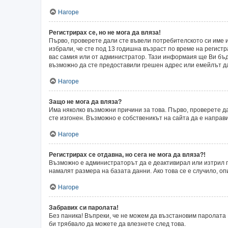
Нагоре
Регистрирах се, но не мога да вляза!
Първо, проверете дали сте въвели потребителското си име и
избрали, че сте под 13 годишна възраст по време на регист
вас самия или от администратор. Тази информаия ще Ви бъде
възможно да сте предоставили грешен адрес или емейлът да 
Нагоре
Защо не мога да вляза?
Има няколко възможни причини за това. Първо, проверете да
сте изгонен. Възможно е собственикът на сайта да е направ
Нагоре
Регистрирах се отдавна, но сега не мога да вляза?!
Възможно е администраторът да е деактивирал или изтрил п
намалят размера на базата данни. Ако това се е случило, оп
Нагоре
Забравих си паролата!
Без паника! Въпреки, че не можем да възстановим паролата 
би трябвало да можете да влезнете след това.