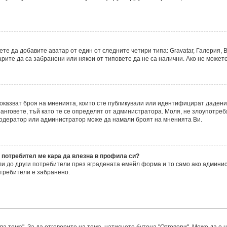
е да добавите аватар от един от следните четири типа: Gravatar, Галерия, В
ите да са забранени или някои от типовете да не са налични. Ако не можете
 показват броя на мненията, които сте публикували или идентифицират даде
нговете, тъй като те се определят от администратора. Моля, не злоупотреб
модератор или администратор може да намали броят на мненията Ви.
 потребител ме кара да влезна в профила си?
 до други потребители през вградената емейл форма и то само ако админис
требители е забранено.
а тема". За да отговорите на тема, натиснете бутона "Отговори". Може да е 