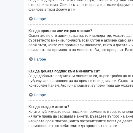
отговор или тема. Списък с вашите права във всеки форум е
файлове в този форум и т.н.
Нагоре
Как да променя или изтрия мнение?
Освен ако не сте администратор или модератор, можете да 
съответното мнение, понякога този бутон е активен само за 
броя пъти, които сте променяли мнението, както и датата и 
причината за промяната на мнението Ви, ако преценят. Важн
Нагоре
Как да добавя подпис към мненията си?
За да добавите подпис към мненията си, първо трябва да г
публикуване на мнение за да прикачите подписа си. Също т
Контролен Панел. Ако го направите, въпреки това ще может
Нагоре
Как да създам анкета?
Когато публикувате нова тема или променяте първото мнени
нямате права да създавате анкети. Въведете въпрос на анкет
избирате броя гласове, които потребителите могат да дават о
възможността потребителите да променят гласа си.