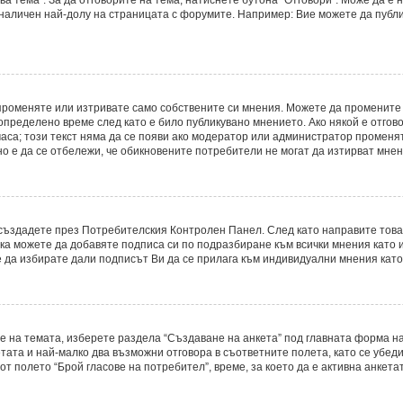
 наличен най-долу на страницата с форумите. Например: Вие можете да публ
променяте или изтривате само собствените си мнения. Можете да промените
определено време след като е било публикувано мнението. Ако някой е отгово
часа; този текст няма да се появи ако модератор или администратор променя
о е да се отбележи, че обикновените потребители не могат да изтирват мнени
о създадете през Потребителския Контролен Панел. След като направите тов
ака можете да добавяте подписа си по подразбиране към всички мнения като
е да избирате дали подписът Ви да се прилага към индивидуални мнения като
е на темата, изберете раздела “Създаване на анкета” под главната форма на
ата и най-малко два възможни отговора в съответните полета, като се убеди
т полето “Брой гласове на потребител”, време, за което да е активна анкетат