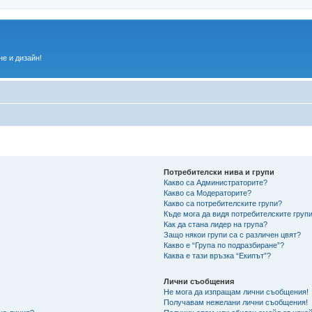
е и дизайн!
Потребителски нива и групи
Какво са Администраторите?
Какво са Модераторите?
Какво са потребителските групи?
Къде мога да видя потребителските групи
Как да стана лидер на група?
Защо някои групи са с различен цвят?
Какво е “Група по подразбиране”?
Каква е тази връзка “Екипът”?
Лични съобщения
Не мога да изпращам лични съобщения!
Получавам нежелани лични съобщения!