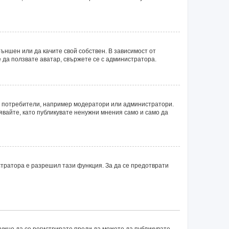
ъншен или да качите свой собствен. В зависимост от
 да ползвате аватар, свържете се с администратора.
ни потребители, например модератори или администратори.
явайте, като публикувате ненужни мнения само и само да
тратора е разрешил тази функция. За да се предотврати
нужно да се регистрирате преди да можете да публикувате