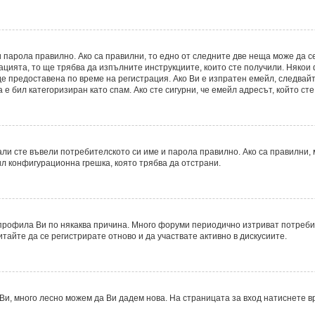
 парола правилно. Ако са правилни, то едно от следните две неща може да с
рацията, то ще трябва да изпълните инструкциите, които сте получили. Някои
 предоставена по време на регистрация. Ако Ви е изпратен емейл, следвайте
е бил категоризиран като спам. Ако сте сигурни, че емейл адресът, който ст
ли сте въвели потребителското си име и парола правилно. Ако са правилни, м
ил конфигурационна грешка, която трябва да отстрани.
рофила Ви по някаква причина. Много форуми периодично изтриват потребите
итайте да се регистрирате отново и да участвате активно в дискусиите.
Ви, много лесно можем да Ви дадем нова. На страницата за вход натиснете в