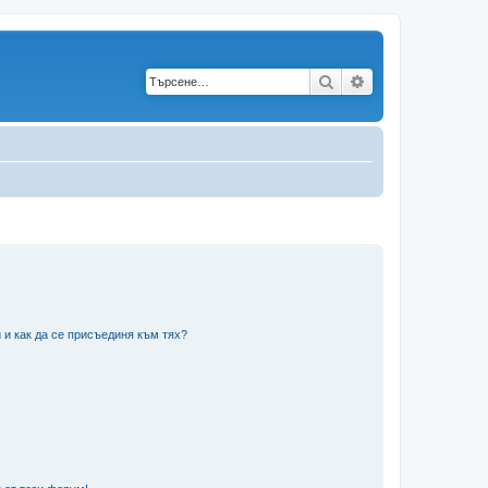
Търсене
Разширено търс
 и как да се присъединя към тях?