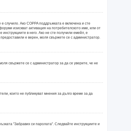
е е случило. Ако COPPA поддръжката е включена и сте
 форуми изискват активация на потребителското име, или от
 инструкциите в него. Ако не сте получили емейл, е
е предоставили е верен, моля свържете се с администратор.
оля свържете се с администратор за да се уверите, че не
ли, които не публикуват мнения за дълго време за да
ръзката "Забравих си паролата". Следвайте инструкциите и