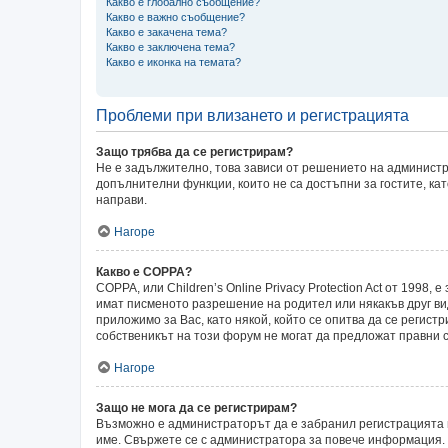
Какво е глобално съобщение?
Какво е важно съобщение?
Какво е закачена тема?
Какво е заключена тема?
Какво е иконка на темата?
Проблеми при влизането и регистрацията
Защо трябва да се регистрирам?
Не е задължително, това зависи от решението на администр
допълнителни функции, които не са достъпни за гостите, ка
направи.
Нагоре
Какво е COPPA?
COPPA, или Children’s Online Privacy Protection Act от 199
имат писменото разрешение на родител или някакъв друг ви
приложимо за Вас, като някой, който се опитва да се регистр
собственикът на този форум не могат да предложат правни с
Нагоре
Защо не мога да се регистрирам?
Възможно е администраторът да е забранил регистрацията 
име. Свържете се с администратора за повече информация.