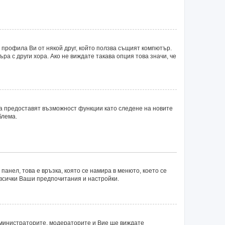
 профила Ви от някой друг, който ползва същият компютър.
а с други хора. Ако не виждате такава опция това значи, че
ка предоставят възможност функции като следене на новите
блема.
панел, това е връзка, която се намира в менюто, което се
 всички Ваши предпочитания и настройки.
министраторите, модераторите и Вие ще виждате