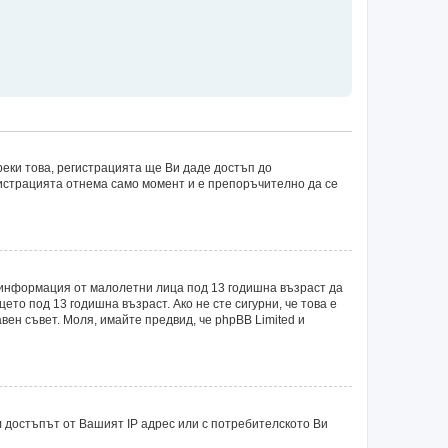
еки това, регистрацията ще Ви даде достъп до
егистрацията отнема само момент и е препоръчително да се
рат информация от малолетни лица под 13 годишна възраст да
о под 13 годишна възраст. Ако не сте сигурни, че това е
авен съвет. Моля, имайте предвид, че phpBB Limited и
 достъпът от Вашият IP адрес или с потребителското Ви