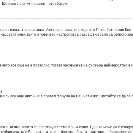
. Ще имате статут на скрит потребител.
а от вашата часова зона. Ако това е така, то отидете в Потребителския Кон
часовата зона, както и повечето настройки са разрешени само за регистрира
времето все още не е правилно, тогава часовникът на сървъра най-вероятно е
а!
 или все още никой не е превел форума на Вашият език. Опитайте се да се
ското Ви име, когато се разглеждат теми или мнения. Едната може да е изобр
 публикувал или Вашият статус във форума. Другата картинка, обикновено по-