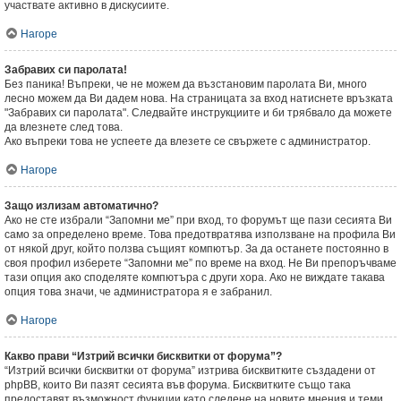
участвате активно в дискусиите.
Нагоре
Забравих си паролата!
Без паника! Въпреки, че не можем да възстановим паролата Ви, много
лесно можем да Ви дадем нова. На страницата за вход натиснете връзката
"Забравих си паролата". Следвайте инструкциите и би трябвало да можете
да влезнете след това.
Ако въпреки това не успеете да влезете се свържете с администратор.
Нагоре
Защо излизам автоматично?
Ако не сте избрали “Запомни ме” при вход, то форумът ще пази сесията Ви
само за определено време. Това предотвратява използване на профила Ви
от някой друг, който ползва същият компютър. За да останете постоянно в
своя профил изберете “Запомни ме” по време на вход. Не Ви препоръчваме
тази опция ако споделяте компютъра с други хора. Ако не виждате такава
опция това значи, че администратора я е забранил.
Нагоре
Какво прави “Изтрий всички бисквитки от форума”?
“Изтрий всички бисквитки от форума” изтрива бисквитките създадени от
phpBB, които Ви пазят сесията във форума. Бисквитките също така
предоставят възможност функции като следене на новите мнения и теми