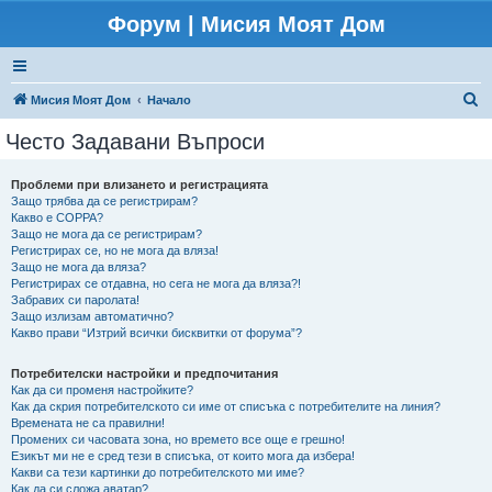
Форум | Мисия Моят Дом
Т
Мисия Моят Дом
Начало
ъ
Често Задавани Въпроси
р
с
Проблеми при влизането и регистрацията
Защо трябва да се регистрирам?
е
Какво е COPPA?
н
Защо не мога да се регистрирам?
Регистрирах се, но не мога да вляза!
е
Защо не мога да вляза?
Регистрирах се отдавна, но сега не мога да вляза?!
Забравих си паролата!
Защо излизам автоматично?
Какво прави “Изтрий всички бисквитки от форума”?
Потребителски настройки и предпочитания
Как да си променя настройките?
Как да скрия потребителското си име от списъка с потребителите на линия?
Времената не са правилни!
Промених си часовата зона, но времето все още е грешно!
Езикът ми не е сред тези в списъка, от които мога да избера!
Какви са тези картинки до потребителското ми име?
Как да си сложа аватар?