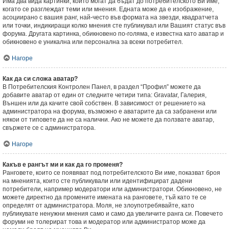
Има два вида картинки, които могат да бъдат до потребителското Ви име,
когато се разглеждат теми или мнения. Едната може да е изображение,
асоциирано с вашия ранг, най-често във формата на звезди, квадратчета
или точки, индикиращи колко мнения сте публикувал или Вашият статус във
форума. Другата картинка, обикновено по-голяма, е известна като аватар и
обикновено е уникална или персонална за всеки потребител.
Нагоре
Как да си сложа аватар?
В Потребителския Контролен Панел, в раздел “Профил” можете да
добавите аватар от един от следните четири типа: Gravatar, Галерия,
Външен или да качите свой собствен. В зависимост от решението на
администратора на форума, възможно е аватарите да са забранени или
някои от типовете да не са налични. Ако не можете да ползвате аватар,
свържете се с администратора.
Нагоре
Какъв е рангът ми и как да го променя?
Ранговете, които се появяват под потребителското Ви име, показват броя
на мненията, които сте публикували или идентифицират дадени
потребители, например модератори или администратори. Обикновено, не
можете директно да промените имената на ранговете, тъй като те се
определят от администратора. Моля, не злоупотребявайте, като
публикувате ненужни мнения само и само да увеличите ранга си. Повечето
форуми не толерират това и модератор или администратор може да