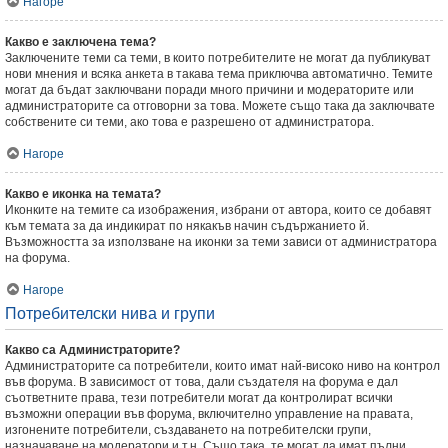
Нагоре
Какво е заключена тема?
Заключените теми са теми, в които потребителите не могат да публикуват
нови мнения и всяка анкета в такава тема приключва автоматично. Темите
могат да бъдат заключвани поради много причини и модераторите или
администраторите са отговорни за това. Можете също така да заключвате
собствените си теми, ако това е разрешено от администратора.
Нагоре
Какво е иконка на темата?
Иконките на темите са изображения, избрани от автора, които се добавят
към темата за да индикират по някакъв начин съдържанието й.
Възможността за използване на иконки за теми зависи от администратора
на форума.
Нагоре
Потребителски нива и групи
Какво са Администраторите?
Администраторите са потребители, които имат най-високо ниво на контрол
във форума. В зависимост от това, дали създателя на форума е дал
съответните права, тези потребители могат да контролират всички
възможни операции във форума, включително управление на правата,
изгонените потребители, създаването на потребителски групи,
назначаване на модератори и т.н. Също така, те могат да имат пълни