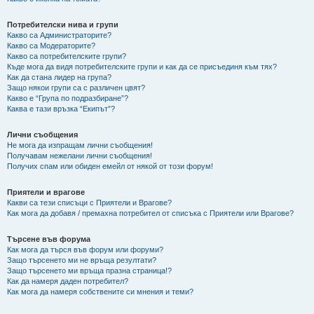
Потребителски нива и групи
Какво са Администраторите?
Какво са Модераторите?
Какво са потребителските групи?
Къде мога да видя потребителските групи и как да се присъединя към тях?
Как да стана лидер на група?
Защо някои групи са с различен цвят?
Какво е “Група по подразбиране”?
Каква е тази връзка “Екипът”?
Лични съобщения
Не мога да изпращам лични съобщения!
Получавам нежелани лични съобщения!
Получих спам или обиден емейл от някой от този форум!
Приятели и врагове
Какви са тези списъци с Приятели и Врагове?
Как мога да добавя / премахна потребител от списъка с Приятели или Врагове?
Търсене във форума
Как мога да търся във форум или форуми?
Защо търсенето ми не връща резултати?
Защо търсенето ми връща празна страница!?
Как да намеря даден потребител?
Как мога да намеря собствените си мнения и теми?