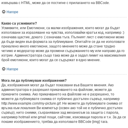
извършва с HTML, може да се постигне с прилагането на BBCode.
Нагоре
Какво са усмивките?
Усмивките, или Емотикони, са малки изображения, които могат да бъдат
използвани за изразяване на чувства, използвайки кратък код, например :)
означава щастие, докато :( означава тъга. Пълният лист с емотикони може
да бъде видян във формата за публикуване. Опитайте се да не използвате
прекалено много емотикони, защото мнението може да стане трудно
четимо и модератор може да промени съдържанието му или направо да го
изтрие. Администратора също така може да е задал лимит на максималния
брой емотикони, които могат да се съдържат в едно мнение.
Нагоре
Мога ли да публикувам изображения?
Да, изображения могат да бъдат показвани във Вашите мнения. Ако
администратора е разрешил прикачването на файлове, можете да
прикачите снимка. Ако прикачването на файлове не е разрешено, то
можете да публикувате снимка от публично достъпен сървър, например
http://www.example.com/my-picture.gif. Не можете да публикувате снимка от
връзка към локалния Ви компютър (освен ако той не е публично достъпен
сървър), нито снимки, съхранявани зад механизъм за защита с парола,
например hotmail или gmail пощи, сайтове, изискващи парола и т.н. За да се
покаже изображението, трябва да използвате BBCode [img] тага.