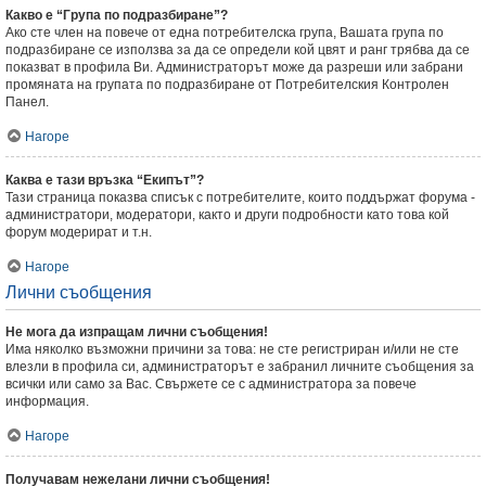
Какво е “Група по подразбиране”?
Ако сте член на повече от една потребителска група, Вашата група по
подразбиране се използва за да се определи кой цвят и ранг трябва да се
показват в профила Ви. Администраторът може да разреши или забрани
промяната на групата по подразбиране от Потребителския Контролен
Панел.
Нагоре
Каква е тази връзка “Екипът”?
Тази страница показва списък с потребителите, които поддържат форума -
администратори, модератори, както и други подробности като това кой
форум модерират и т.н.
Нагоре
Лични съобщения
Не мога да изпращам лични съобщения!
Има няколко възможни причини за това: не сте регистриран и/или не сте
влезли в профила си, администраторът е забранил личните съобщения за
всички или само за Вас. Свържете се с администратора за повече
информация.
Нагоре
Получавам нежелани лични съобщения!