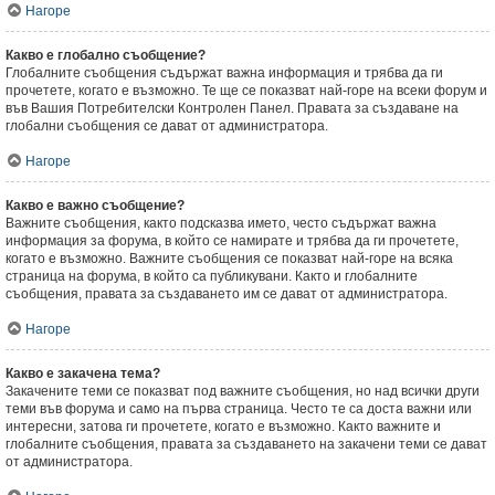
Нагоре
Какво е глобално съобщение?
Глобалните съобщения съдържат важна информация и трябва да ги
прочетете, когато е възможно. Те ще се показват най-горе на всеки форум и
във Вашия Потребителски Контролен Панел. Правата за създаване на
глобални съобщения се дават от администратора.
Нагоре
Какво е важно съобщение?
Важните съобщения, както подсказва името, често съдържат важна
информация за форума, в който се намирате и трябва да ги прочетете,
когато е възможно. Важните съобщения се показват най-горе на всяка
страница на форума, в който са публикувани. Както и глобалните
съобщения, правата за създаването им се дават от администратора.
Нагоре
Какво е закачена тема?
Закачените теми се показват под важните съобщения, но над всички други
теми във форума и само на първа страница. Често те са доста важни или
интересни, затова ги прочетете, когато е възможно. Както важните и
глобалните съобщения, правата за създаването на закачени теми се дават
от администратора.