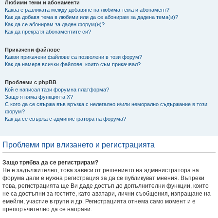
Любими теми и абонаменти
Каква е разликата между добавяне на любима тема и абонамент?
Как да добавя тема в любими или да се абонирам за дадена тема(и)?
Как да се абонирам за даден форум(и)?
Как да прекратя абонаментите си?
Прикачени файлове
Какви прикачени файлове са позволени в този форум?
Как да намеря всички файлове, които съм прикачвал?
Проблеми с phpBB
Кой е написал тази форумна платформа?
Защо я няма функцията X?
С кого да се свържа във връзка с нелегално и/или неморално съдържание в този
форум?
Как да се свържа с администратора на форума?
Проблеми при влизането и регистрацията
Защо трябва да се регистрирам?
Не е задължително, това зависи от решението на администратора на
форума дали е нужна регистрация за да се публикуват мнения. Въпреки
това, регистрацията ще Ви даде достъп до допълнителни функции, които
не са достъпни за гостите, като аватари, лични съобщения, изпращане на
емейли, участие в групи и др. Регистрацията отнема само момент и е
препоръчително да се направи.