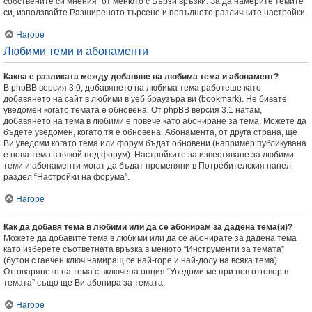
собствените си мнения” от менюто с Бързи връзки. За да намерите темите
си, използвайте Разширеното търсене и попълнете различните настройки.
Нагоре
Любими теми и абонаменти
Каква е разликата между добавяне на любима тема и абонамент?
В phpBB версия 3.0, добавянето на любима тема работеше като
добавянето на сайт в любими в уеб браузъра ви (bookmark). Не бивате
уведомен когато темата е обновена. От phpBB версия 3.1 натам,
добавянето на тема в любими е повече като абониране за тема. Можете да
бъдете уведомен, когато тя е обновена. Абонамента, от друга страна, ще
Ви уведоми когато тема или форум бъдат обновени (например публикувана
е нова тема в някой под форум). Настройките за известяване за любими
теми и абонаменти могат да бъдат променяни в Потребителския панел,
раздел “Настройки на форума”.
Нагоре
Как да добавя тема в любими или да се абонирам за дадена тема(и)?
Можете да добавите тема в любими или да се абонирате за дадена тема
като изберете съответната връзка в менюто “Инструменти за темата”
(бутон с гаечен ключ намиращ се най-горе и най-долу на всяка тема).
Отговарянето на тема с включена опция “Уведоми ме при нов отговор в
темата” също ще Ви абонира за темата.
Нагоре