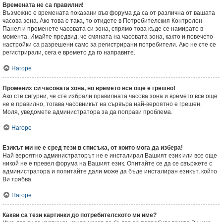
Времената не са правилни!
Възможно е времената показани във форума да са от различна от вашата
часова зона. Ако това е така, то отидете в Потребителския Контролен
Панел и променете часовата си зона, спрямо това къде се намирате в
момента. Имайте предвид, че смяната на часовата зона, както и повечето
настройки са разрешени само за регистрирани потребители. Ако не сте се
регистрирали, сега е времето да го направите.
Нагоре
Промених си часовата зона, но времето все още е грешно!
Ако сте сигурни, че сте избрали правилната часова зона и времето все още
не е правилно, тогава часовникът на сървъра най-вероятно е грешен.
Моля, уведомете администратора за да поправи проблема.
Нагоре
Езикът ми не е сред тези в списъка, от които мога да избера!
Най вероятно администраторът не е инсталирал Вашият език или все още
никой не е превел форума на Вашият език. Опитайте се да се свържете с
администратора и попитайте дали може да бъде инсталиран езикът, който
Ви трябва.
Нагоре
Какви са тези картинки до потребителското ми име?