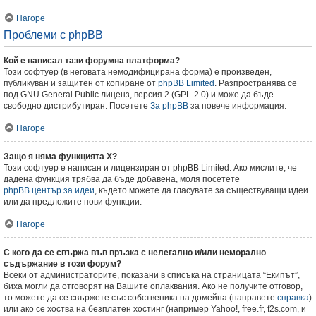
Нагоре
Проблеми с phpBB
Кой е написал тази форумна платформа?
Този софтуер (в неговата немодифицирана форма) е произведен,
публикуван и защитен от копиране от
phpBB Limited
. Разпространява се
под GNU General Public лиценз, версия 2 (GPL-2.0) и може да бъде
свободно дистрибутиран. Посетете
За phpBB
за повече информация.
Нагоре
Защо я няма функцията X?
Този софтуер е написан и лицензиран от phpBB Limited. Ако мислите, че
дадена функция трябва да бъде добавена, моля посетете
phpBB център за идеи
, където можете да гласувате за съществуващи идеи
или да предложите нови функции.
Нагоре
С кого да се свържа във връзка с нелегално и/или неморално
съдържание в този форум?
Всеки от администраторите, показани в списъка на страницата “Екипът”,
биха могли да отговорят на Вашите оплаквания. Ако не получите отговор,
то можете да се свържете със собственика на домейна (направете
справка
)
или ако се хоства на безплатен хостинг (например Yahoo!, free.fr, f2s.com, и