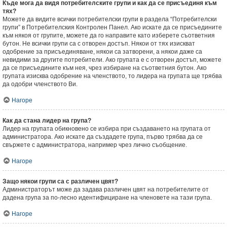
Къде мога да видя потребителските групи и как да се присъединя към
тях?
Можете да видите всички потребителски групи в раздела “Потребителски
групи” в Потребителския Контролен Панел. Ако искате да се присъедините
към някоя от групите, можете да го направите като изберете съответния
бутон. Не всички групи са с отворен достъп. Някои от тях изискват
одобрение за присъединяване, някои са затворени, а някои даже са
невидими за другите потребители. Ако групата е с отворен достъп, можете
да се присъедините към нея, чрез избиране на съответния бутон. Ако
групата изисква одобрение на членството, то лидера на групата ще трябва
да одобри членството Ви.
Нагоре
Как да стана лидер на група?
Лидер на групата обикновено се избира при създаването на групата от
администратора. Ако искате да създадете група, първо трябва да се
свържете с администратора, например чрез лично съобщение.
Нагоре
Защо някои групи са с различен цвят?
Администраторът може да задава различен цвят на потребителите от
дадена група за по-лесно идентифициране на членовете на тази група.
Нагоре