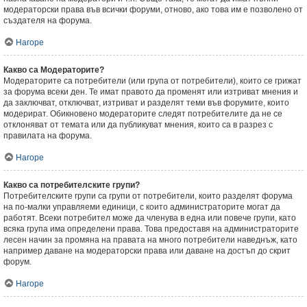
модераторски права във всички форуми, отново, ако това им е позволено от
създателя на форума.
Нагоре
Какво са Модераторите?
Модераторите са потребители (или група от потребители), които се грижат
за форума всеки ден. Те имат правото да променят или изтриват мнения и
да заключват, отключват, изтриват и разделят теми във форумите, които
модерират. Обикновено модераторите следят потребителите да не се
отклоняват от темата или да публикуват мнения, които са в разрез с
правилата на форума.
Нагоре
Какво са потребителските групи?
Потребителските групи са групи от потребители, които разделят форума
на по-малки управляеми единици, с които администраторите могат да
работят. Всеки потребител може да членува в една или повече групи, като
всяка група има определени права. Това предоставя на администраторите
лесен начин за промяна на правата на много потребители наведнъж, като
например даване на модераторски права или даване на достъп до скрит
форум.
Нагоре