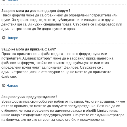
Защо не мога да достъпя даден форум?
Някои форуми може да са ограничени до определени потребители или
групи. За да разглеждате, четете, публикувате или извършвате други
действия ще са Ви нужни специални права. Свържете се с модератор или
администратор за да Ви дадат нужните права.
Нагоре
Защо не мога да прикача файл?
Права за прикачване на файл се дават на ниво форум, група или
потребител. Администраторът може да е забранил прикачването на
файлове за форума, в който се опитвате да публикувате или само
определени групи могат да прикачват файлове. Свържете се с
администратора, ако не сте сигурни защо не можете да прикачвате
файлове.
Нагоре
Защо получих предупреждение?
Всеки форум има свой собствен набор от правила. Ако сте нарушили, някое
от тези правила, то можете да получите предупреждение. Важно е да се
отбележи, че това е решение на администратора и phpBB Limited няма
нищо общо с издадените предупреждения. Свържете се с администратора
на форума, ако не сте сигурен за какво сте били предупредени.