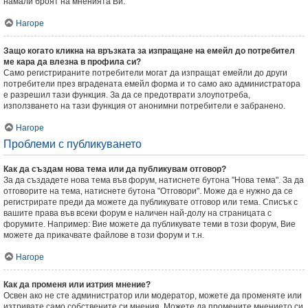
намали броят на мненията Ви.
Нагоре
Защо когато кликна на връзката за изпращане на емейл до потребител
ме кара да влезна в профила си?
Само регистрираните потребители могат да изпращат емейли до други
потребители през вградената емейл форма и то само ако администратора
е разрешил тази функция. За да се предотврати злоупотреба,
използването на тази функция от анонимни потребители е забранено.
Нагоре
Проблеми с публикуването
Как да създам нова тема или да публикувам отговор?
За да създадете нова тема във форум, натиснете бутона "Нова тема". За да
отговорите на тема, натиснете бутона "Отговори". Може да е нужно да се
регистрирате преди да можете да публикувате отговор или тема. Списък с
вашите права във всеки форум е наличен най-долу на страницата с
форумите. Например: Вие можете да публикувате теми в този форум, Вие
можете да прикачвате файлове в този форум и т.н.
Нагоре
Как да променя или изтрия мнение?
Освен ако не сте администратор или модератор, можете да променяте или
изтривате само собствените си мнения. Можете да промените мнението си