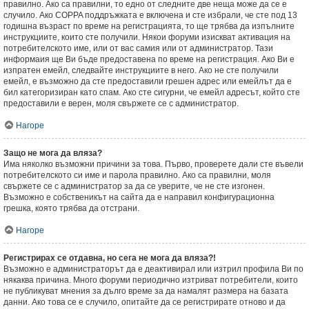
правилно. Ако са правилни, то едно от следните две неща може да се е
случило. Ако COPPA поддръжката е включена и сте избрали, че сте под 13
годишна възраст по време на регистрацията, то ще трябва да изпълните
инструкциите, които сте получили. Някои форуми изискват активация на
потребителското име, или от вас самия или от администратор. Тази
информаия ще Ви бъде предоставена по време на регистрация. Ако Ви е
изпратен емейл, следвайте инструкциите в него. Ако не сте получили
емейл, е възможно да сте предоставили грешен адрес или емейлът да е
бил категоризиран като спам. Ако сте сигурни, че емейл адресът, който сте
предоставили е верен, моля свържете се с администратор.
Нагоре
Защо не мога да вляза?
Има няколко възможни причини за това. Първо, проверете дали сте въвели
потребителското си име и парола правилно. Ако са правилни, моля
свържете се с администратор за да се уверите, че не сте изгонен.
Възможно е собственикът на сайта да е направил конфигурационна
грешка, която трябва да отстрани.
Нагоре
Регистрирах се отдавна, но сега не мога да вляза?!
Възможно е администраторът да е деактивирал или изтрил профила Ви по
някаква причина. Много форуми периодично изтриват потребители, които
не публикуват мнения за дълго време за да намалят размера на базата
данни. Ако това се е случило, опитайте да се регистрирате отново и да