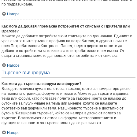
по подразбиране.
Нагоре
Как мога да добавя / премахна потребител от списъка с Приятели или
Врагове?
Можете да добавите потребител към списъците по два начина. Единият е
чрез съответните връзки в профила на потребителя, а другият начин е
през Потребителския Контролен Панел, където директно можете да
добавяте потребители като изписвате потребителските им имена. От
същата страница можете да премахнете потребители от списъка.
Нагоре
Търсене във форума
Как мога да търся във форум или форуми?
Въведете ключова дума в полето за търсене, което се намира горе дясно
на главната страница, форумите и темите. Можете да търсите в дадена
тема или форум, като ползвате полето за търсене, което се намира до
бутоните за публикуване на тема или мнение, когато се намирате
съответно във форум или тема. Разширеното търсене е достъпно от
бутона “Разширено търсене”, който се намира в дясно от полето за
търсене. В зависимост от стила на форума, местоположението и
функциите на полето за търсене могат да се различават.
Нагоре