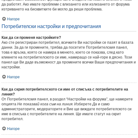
да работят. Ако имате проблеми с влизането или излизането от форума
изтриването на бисквитките би могло да реши проблема.
Нагоре
Потребителски настройки и предпочитания
Как да си променя настройките?
Ако сте регистриран потребител, всичките Ви настройки се пазят в базата
данни. За да ги промените, трябва да посетите Потребителския панел,
това е връзка, която се намира в менюто, което се показва, след като
кликнете на потребителското си име, намиращо се най-горе в дясно. Този
панел ще Ви даде възможност да промените всички Ваши предпочитания и
настройки.
Нагоре
Как да скрия потребителското си име от списъка с потребителите на
линия?
От Потребителския панел, в раздел “Настройки на форума”, ще намерите
опцията
Не показвай кога съм на линия
. Изберете
Да
и само
администраторите, модераторите и Вие ще виждате потребителското си
име в списъка с потребителите на линия. Ще имате статут на скрит
потребител.
Нагоре