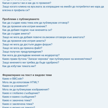
Какъв е рангът ми и как да го променя?
Защо когато кликна на връзката за изпращане на емейл до потребител ме кара да
влезна в профила си?
Проблеми с публикуването
Как да създам нова тема или да публикувам отговор?
Как да променя или изтрия мнение?
Как да добавя подпис към мненията си?
Как да създам анкета?
Защо не мога да добавя повече възможни отговори към анкетата?
Как да променя или изтрия анкета?
Защо не мога да достъпя даден форум?
Защо не мога да прикача файл?
Защо получих предупреждение?
Как мога да докладвам мнения на модератор?
Какво прави бутона “Запази чернова” при публикуване на мнение/тема?
Защо мнението ми трябва да бъде одобрено?
Как да избутам темата ми?
Форматиране на текст и видове теми
Какво е BBCode?
Мога ли да използвам HTML?
Какво са усмивките?
Мога ли да публикувам изображения?
Какво е глобално съобщение?
Какво е важно съобщение?
Какво е закачена тема?
Какво е заключена тема?
Какво е иконка на темата?