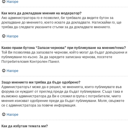
Нагоре
Как мога да докладвам мнения на модератор?
Ако администратора го е позволил, би трябвало да видите бутон за
докладване до мнението, което искате да докладвате. Натискайки го, ще
трябва да следвате указаните стъпки за да докладвате мнението.
Нагоре
Какво прави бутона “Запази чернова” при публикуване на мнение/тема?
Той Ви позволява да запазвате чернови, който могат да бъдат довършени и
публикувани по-късно. За да заредите записана чернова, посетете
Потребителския Контролен Панел.
Нагоре
Защо мнението ми трябва да бъде одобрено?
Администраторът може да е решил, че мненията, които публикувате във
форума се нуждаят от преглед преди да бъдат публикувани. Също така е
възможно администратора да Ви е сложил в група с потребители, чиито
мнения изискват одобрение преди да бъдат публикувани. Моля, свържете
се с администратора за повече информация.
Нагоре
Как да избутам темата ми?