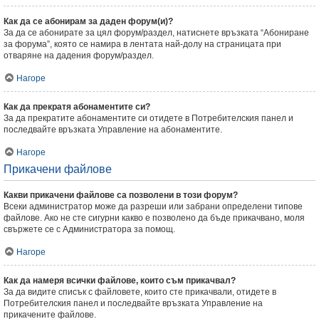
Как да се абонирам за даден форум(и)?
За да се абонирате за цял форум/раздел, натиснете връзката “Абониране
за форума”, която се намира в лентата най-долу на страницата при
отваряне на дадения форум/раздел.
Нагоре
Как да прекратя абонаментите си?
За да прекратите абонаментите си отидете в Потребителския панел и
последвайте връзката Управление на абонаментите.
Нагоре
Прикачени файлове
Какви прикачени файлове са позволени в този форум?
Всеки администратор може да разреши или забрани определени типове
файлове. Ако не сте сигурни какво е позволено да бъде прикачвано, моля
свържете се с Администратора за помощ.
Нагоре
Как да намеря всички файлове, които съм прикачвал?
За да видите списък с файловете, които сте прикачвали, отидете в
Потребителския панел и последвайте връзката Управление на
прикачените файлове.