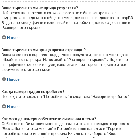
Защо търсенето ми не връща резултати?
Най-вероятно търсената ключова фраза не е била конкретна и е
съдържала твърде много общи термини, които не се индексират от phpBB.
Бъдете по-специфични и използвайте настройките, които са достъпни в
Разширеното търсене.
Нагоре
Защо търсенето ми връща празна страница!?
Вашата заявка е върнала твърде много резултати, които не могат да се
обработят от сървъра. Използвайте “Разширено търсене” и бъдете по-
специфични с ключовите думи, използвани при търсенето, както и във
форумите, в които се търси.
Нагоре
Как да намеря даден потребител?
Последвайте връзката “Потребители” и след това “Намери потребител”.
Нагоре
Как мога да намеря собствените си мнения и теми?
Собствените Ви мнения можете да намерите като последвате връзката
“Виж собствените си мнения” в Потребителския панел или “Търси в
потребителските мнения” в профила Ви или като изберете “Виж