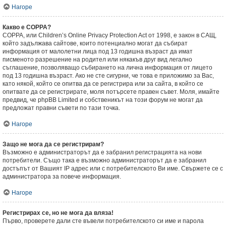
Нагоре
Какво е COPPA?
COPPA, или Children’s Online Privacy Protection Act от 1998, е закон в САЩ,
който задължава сайтове, които потенциално могат да събират
информация от малолетни лица под 13 годишна възраст да имат
писменото разрешение на родител или някакъв друг вид легално
съглашение, позволяващо събирането на лична информация от лицето
под 13 годишна възраст. Ако не сте сигурни, че това е приложимо за Вас,
като някой, който се опитва да се регистрира или за сайта, в който се
опитвате да се регистрирате, моля потърсете правен съвет. Моля, имайте
предвид, че phpBB Limited и собственикът на този форум не могат да
предложат правни съвети по тази точка.
Нагоре
Защо не мога да се регистрирам?
Възможно е администраторът да е забранил регистрацията на нови
потребители. Също така е възможно администраторът да е забранил
достъпът от Вашият IP адрес или с потребителското Ви име. Свържете се с
администратора за повече информация.
Нагоре
Регистрирах се, но не мога да вляза!
Първо, проверете дали сте въвели потребителското си име и парола