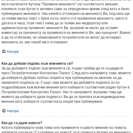
като натиснете бутона "Промени мнението" на съответното мнение,
понякога този бутон е активен само за определено време след като е било
публикувано мнението. Ако някой е отговорил на мнението Ви, под него ще
се появи мелък текст с броя пъти, които сте променяли мнението, както и
датата и часа; този текст няма да се появи ако модератор или
администратор променят мнението Ви, въпреки че могат да оставят
коментар за причината за промяната на мнението Ви, ако преценят. Важно
е да се отбележи, че обикновените потребители не могат да изтирват
мненията си, ако някой им е отговорил.
Нагоре
Как да добавя подпис към мненията си?
За да добавите подпис към мненията си, първо трябва да го създадете
през Потребителския Контролен Панел. След като направите това, можете
да изберете
Добави подпис
опцията при публикуване на мнение за да
прикачите подписа си. Също така можете да добавяте подписа си по
подразбиране към всички мнения като изберете съответния радио бутон в
Потребителския Контролен Панел. Ако го направите, въпреки това ще
можете да избирате дали подписът Ви да се прилага към индивидуални
мнения като изберете съответната опция при публикуване.
Нагоре
Как да създам анкета?
Когато публикувате нова тема или променяте първото мнение на темата,
изберете раздела “Създаване на анкета” под главната форма на мнението;