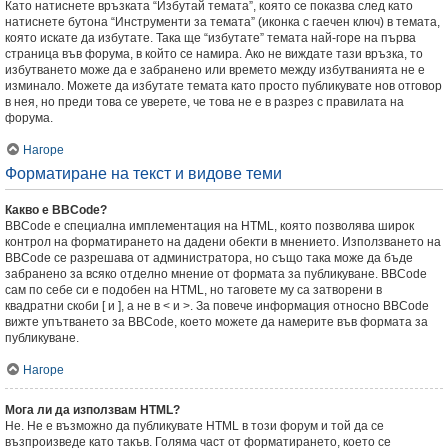
Като натиснете връзката “Избутай темата”, която се показва след като
натиснете бутона “Инструменти за темата” (иконка с гаечен ключ) в темата,
която искате да избутате. Така ще “избутате” темата най-горе на първа
страница във форума, в който се намира. Ако не виждате тази връзка, то
избутването може да е забранено или времето между избутванията не е
изминало. Можете да избутате темата като просто публикувате нов отговор
в нея, но преди това се уверете, че това не е в разрез с правилата на
форума.
Нагоре
Форматиране на текст и видове теми
Какво е BBCode?
BBCode е специална имплементация на HTML, която позволява широк
контрол на форматирането на дадени обекти в мнението. Използването на
BBCode се разрешава от администратора, но също така може да бъде
забранено за всяко отделно мнение от формата за публикуване. BBCode
сам по себе си е подобен на HTML, но таговете му са затворени в
квадратни скоби [ и ], а не в < и >. За повече информация относно BBCode
вижте упътването за BBCode, което можете да намерите във формата за
публикуване.
Нагоре
Мога ли да използвам HTML?
Не. Не е възможно да публикувате HTML в този форум и той да се
възпроизведе като такъв. Голяма част от форматирането, което се