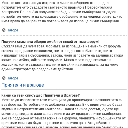
Можете автоматично да изтривате лични съобщения от определен
потребител като създадете съотвеното правило в Потребителския
Контролен Панел. Ако получавате обидни лични съобщения от даден
потребител можете да докладвате съобщението на модераторите, които
имат право да забранят на потребителя да изпраща лични съобщения.
Нагоре
Получих спам или обиден емейл от някой от този форум!
Съжаляваме да чуем това. Формата за изпращане на емейли от форума
включва предпазни механизми, които следят потребителите, които
изпращат такива съобщения, затова, моля изпратете на администратора
копие на емейла, който сте получили. Много е важно да включите и
хедърите, които съдържат пълните детайли на изпращача, за да може
администраторът да предприеме действия.
Нагоре
Приятели и врагове
Какви са тези списъци с Приятели и Врагове?
Можете да използвате тези списъци за да организирате познанствата си
във форума. Потребителите добавени в списъка Ви с приятели ще бъдат
видими в Потребителския Контролен Панел за бърз достъп, където ще
можете да виждате дали са на линия и да им пращате лични съобщения.
Ако се поддържа от темата (скина) на форума, мненията и съобщенията от
приятели могат да бъдат оцветени с различен цвят. Ако добавите
потребител в списъка си с врагове, всички негови мнения ще бъдат скрити