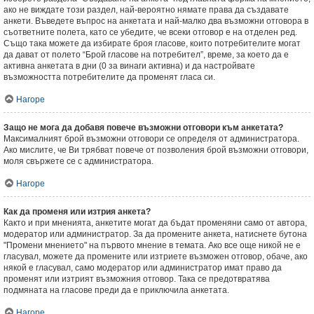
ако не виждате този раздел, най-вероятно нямате права да създавате
анкети. Въведете въпрос на анкетата и най-малко два възможни отговора в
съответните полета, като се убедите, че всеки отговор е на отделен ред.
Също така можете да избирате броя гласове, които потребителите могат
да дават от полето “Брой гласове на потребител”, време, за което да е
активна анкетата в дни (0 за винаги активна) и да настройвате
възможността потребителите да променят гласа си.
Нагоре
Защо не мога да добавя повече възможни отговори към анкетата?
Максималният брой възможни отговори се определя от администратора.
Ако мислите, че Ви трябват повече от позволения брой възможни отговори,
моля свържете се с администратора.
Нагоре
Как да променя или изтрия анкета?
Както и при мненията, анкетите могат да бъдат променяни само от автора,
модератор или администратор. За да промените анкета, натиснете бутона
"Промени мнението" на първото мнение в темата. Ако все още никой не е
гласувал, можете да промените или изтриете възможен отговор, обаче, ако
някой е гласувал, само модератор или администратор имат право да
променят или изтрият възможния отговор. Така се предотвратява
подмяната на гласове преди да е приключила анкетата.
Нагоре