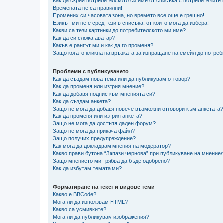
Как да скрия потребителското си име от списъка с потребителите
Времената не са правилни!
Промених си часовата зона, но времето все още е грешно!
Езикът ми не е сред тези в списъка, от които мога да избера!
Какви са тези картинки до потребителското ми име?
Как да си сложа аватар?
Какъв е рангът ми и как да го променя?
Защо когато кликна на връзката за изпращане на емейл до потреб
Проблеми с публикуването
Как да създам нова тема или да публикувам отговор?
Как да променя или изтрия мнение?
Как да добавя подпис към мненията си?
Как да създам анкета?
Защо не мога да добавя повече възможни отговори към анкетата?
Как да променя или изтрия анкета?
Защо не мога да достъпя даден форум?
Защо не мога да прикача файл?
Защо получих предупреждение?
Как мога да докладвам мнения на модератор?
Какво прави бутона “Запази чернова” при публикуване на мнение
Защо мнението ми трябва да бъде одобрено?
Как да избутам темата ми?
Форматиране на текст и видове теми
Какво е BBCode?
Мога ли да използвам HTML?
Какво са усмивките?
Мога ли да публикувам изображения?