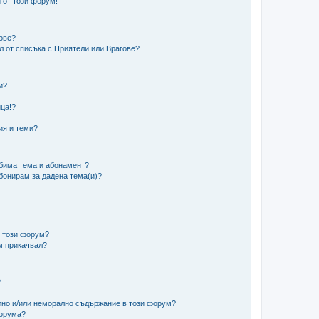
 от този форум!
гове?
ел от списъка с Приятели или Врагове?
и?
?
ца!?
ия и теми?
юбима тема и абонамент?
абонирам за дадена тема(и)?
в този форум?
м прикачвал?
?
ално и/или неморално съдържание в този форум?
форума?