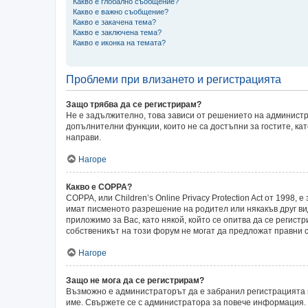
Какво е глобално съобщение?
Какво е важно съобщение?
Какво е закачена тема?
Какво е заключена тема?
Какво е иконка на темата?
Проблеми при влизането и регистрацията
Защо трябва да се регистрирам?
Не е задължително, това зависи от решението на администр
допълнителни функции, които не са достъпни за гостите, ка
направи.
Нагоре
Какво е COPPA?
COPPA, или Children’s Online Privacy Protection Act от 199
имат писменото разрешение на родител или някакъв друг ви
приложимо за Вас, като някой, който се опитва да се регистр
собственикът на този форум не могат да предложат правни с
Нагоре
Защо не мога да се регистрирам?
Възможно е администраторът да е забранил регистрацията 
име. Свържете се с администратора за повече информация.