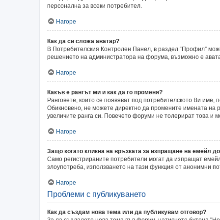
персонална за всеки потребител.
Нагоре
Как да си сложа аватар?
В Потребителския Контролен Панел, в раздел “Профил” может
решението на администратора на форума, възможно е аватар
Нагоре
Какъв е рангът ми и как да го променя?
Ранговете, които се появяват под потребителското Ви име,
Обикновено, не можете директно да промените имената на ра
увеличите ранга си. Повечето форуми не толерират това и 
Нагоре
Защо когато кликна на връзката за изпращане на емейл до
Само регистрираните потребители могат да изпращат емейли
злоупотреба, използването на тази функция от анонимни по
Нагоре
Проблеми с публикуването
Как да създам нова тема или да публикувам отговор?
За да създадете нова тема във форум, натиснете бутона "Нов