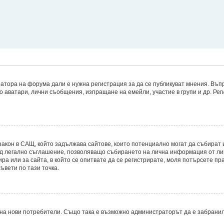
атора на форума дали е нужна регистрация за да се публикуват мнения. Въпр
то аватари, лични съобщения, изпращане на емейли, участие в групи и др. Р
8, е закон в САЩ, който задължава сайтове, които потенциално могат да съби
д легално съглашение, позволяващо събирането на лична информация от лицет
ира или за сайта, в който се опитвате да се регистрирате, моля потърсете пр
ъвети по тази точка.
на нови потребители. Също така е възможно администраторът да е забранил