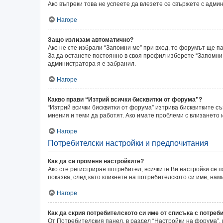
Ако въпреки това не успеете да влезете се свържете с адми
Нагоре
Защо излизам автоматично?
Ако не сте избрали “Запомни ме” при вход, то форумът ще п
За да останете постоянно в своя профил изберете “Запомни 
администратора я е забранил.
Нагоре
Какво прави “Изтрий всички бисквитки от форума”?
“Изтрий всички бисквитки от форума” изтрива бисквитките с
мнения и теми да работят. Ако имате проблеми с влизането
Нагоре
Потребителски настройки и предпочитания
Как да си променя настройките?
Ако сте регистриран потребител, всичките Ви настройки се п
показва, след като кликнете на потребителското си име, на
Нагоре
Как да скрия потребителското си име от списъка с потреб
От Потребителския панел, в раздел “Настройки на форума”