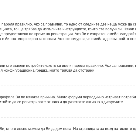
 парола правилно. Ако са правилни, то едно от следните две неща може да с
рацията, то ще трябва да изпълните инструкциите, които сте получили. Някои
 предоставена по време на регистрация. Ако Ви е изпратен емейл, следвайте
е бил категоризиран като спам. Ако сте сигурни, че емейл адресът, който ст
ли сте въвели потребителското си име и парола правилно. Ако са правилни, м
ил конфигурационна грешка, която трябва да отстрани.
рофила Ви по някаква причина. Много форуми периодично изтриват потребите
итайте да се регистрирате отново и да участвате активно в дискусиите.
Ви, много лесно можем да Ви дадем нова. На страницата за вход натиснете в