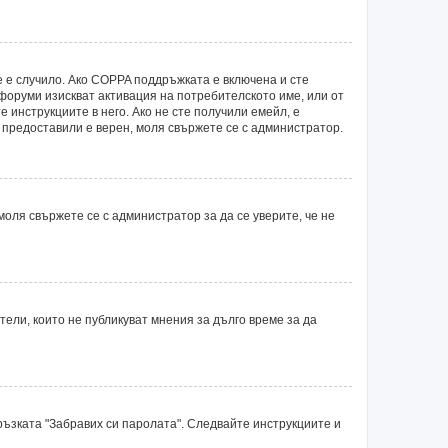
е е случило. Ако COPPA поддръжката е включена и сте
 форуми изискват активация на потребителското име, или от
 инструкциите в него. Ако не сте получили емейл, е
е предоставили е верен, моля свържете се с администратор.
оля свържете се с администратор за да се уверите, че не
ли, които не публикуват мнения за дълго време за да
ръзката "Забравих си паролата". Следвайте инструкциите и