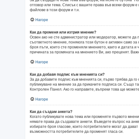
отговор или тема. Списък с вашите права във всеки форум е
файлове в този форум и т.н.
Нагоре
Как да променя или изтрия мнение?
Освен ако не сте администратор или модератор, можете да 
съответното мнение, понякога този бутон е активен само за 
броя пъти, които сте променяли мнението, както и датата и 
причината за промяната на мнението Ви, ако преценят. Важн
Нагоре
Как да добавя подпис към мненията си?
За да добавите подпис към мненията си, първо трябва да г
публикуване на мнение за да прикачите подписа си. Също т
Контролен Панел. Ако го направите, въпреки това ще может
Нагоре
Как да създам анкета?
Когато публикувате нова тема или променяте първото мнени
нямате права да създавате анкети. Въведете въпрос на анкет
избирате броя гласове, които потребителите могат да дават о
възможността потребителите да променят гласа си.