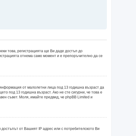
еки това, регистрацията ще Ви даде достъп до
егистрацията отнема само момент и е препоръчително да се
рат информация от малолетни лица под 13 годишна възраст да
о под 13 годишна възраст. Ако не сте сигурни, че това е
авен съвет. Моля, имайте предвид, че phpBB Limited и
 достъпът от Вашият IP адрес или с потребителското Ви