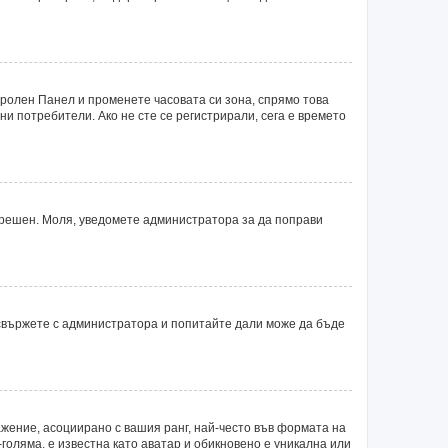
тролен Панел и променете часовата си зона, спрямо това
ни потребители. Ако не сте се регистрирали, сега е времето
 грешен. Моля, уведомете администратора за да поправи
 свържете с администратора и попитайте дали може да бъде
ажение, асоциирано с вашия ранг, най-често във формата на
голяма, е известна като аватар и обикновено е уникална или