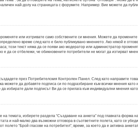
 наличен най-долу на страницата с форумите. Например: Вие можете да публ
променяте или изтривате само собствените си мнения. Можете да промените
определено време след като е било публикувано мнението. Ако някой е отгово
часа; този текст няма да се появи ако модератор или администратор променя
о е да се отбележи, че обикновените потребители не могат да изтирват мнени
о създадете през Потребителския Контролен Панел. След като направите тов
ака можете да добавяте подписа си по подразбиране към всички мнения като
е да избирате дали подписът Ви да се прилага към индивидуални мнения като
е на темата, изберете раздела “Създаване на анкета” под главната форма на
ата и най-малко два възможни отговора в съответните полета, като се убеди
т полето “Брой гласове на потребител”, време, за което да е активна анкетат