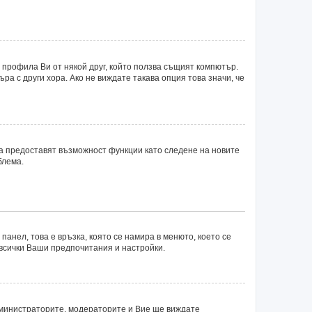
 профила Ви от някой друг, който ползва същият компютър.
а с други хора. Ако не виждате такава опция това значи, че
ка предоставят възможност функции като следене на новите
блема.
панел, това е връзка, която се намира в менюто, което се
 всички Ваши предпочитания и настройки.
министраторите, модераторите и Вие ще виждате