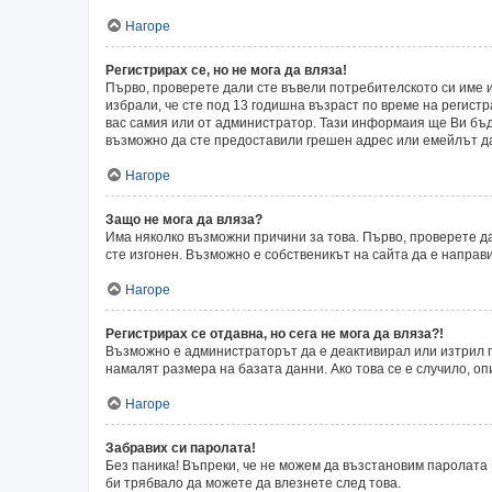
Нагоре
Регистрирах се, но не мога да вляза!
Първо, проверете дали сте въвели потребителското си име и
избрали, че сте под 13 годишна възраст по време на регист
вас самия или от администратор. Тази информаия ще Ви бъде
възможно да сте предоставили грешен адрес или емейлът да 
Нагоре
Защо не мога да вляза?
Има няколко възможни причини за това. Първо, проверете да
сте изгонен. Възможно е собственикът на сайта да е направ
Нагоре
Регистрирах се отдавна, но сега не мога да вляза?!
Възможно е администраторът да е деактивирал или изтрил п
намалят размера на базата данни. Ако това се е случило, оп
Нагоре
Забравих си паролата!
Без паника! Въпреки, че не можем да възстановим паролата 
би трябвало да можете да влезнете след това.