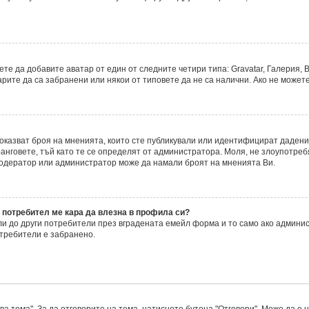
е да добавите аватар от един от следните четири типа: Gravatar, Галерия, В
ите да са забранени или някои от типовете да не са налични. Ако не можете
 показват броя на мненията, които сте публикували или идентифицират даде
нговете, тъй като те се определят от администратора. Моля, не злоупотреб
модератор или администратор може да намали броят на мненията Ви.
 потребител ме кара да влезна в профила си?
 до други потребители през вградената емейл форма и то само ако админис
требители е забранено.
а тема". За да отговорите на тема, натиснете бутона "Отговори". Може да е 