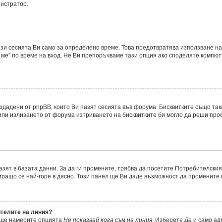
нистратор.
ази сесията Ви само за определено време. Това предотвратява използване на
ме” по време на вход. Не Ви препоръчваме тази опция ако споделяте компютър
ъздадени от phpBB, които Ви пазят сесията във форума. Бисквитките също та
 или излизането от форума изтриването на бисквитките би могло да реши про
азят в базата данни. За да ги промените, трябва да посетите Потребителския 
миращо се най-горе в дясно. Този панел ще Ви даде възможност да промените
ителите на линия?
, ще намерите опцията
Не показвай кога съм на линия
. Изберете
Да
и само ад