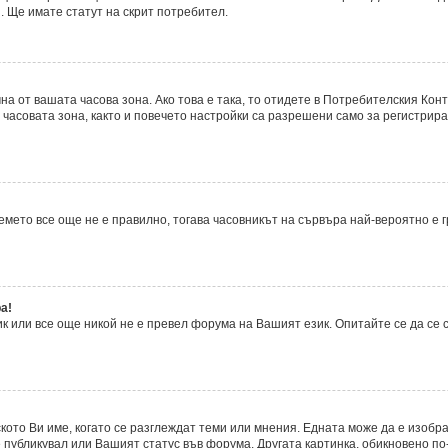
. Ще имате статут на скрит потребител.
а от вашата часова зона. Ако това е така, то отидете в Потребителския Кон
часовата зона, както и повечето настройки са разрешени само за регистрира
времето все още не е правилно, тогава часовникът на сървъра най-вероятно е
а!
 или все още никой не е превел форума на Вашият език. Опитайте се да се
ското Ви име, когато се разглеждат теми или мнения. Едната може да е изобр
 публикувал или Вашият статус във форума. Другата картинка, обикновено по-