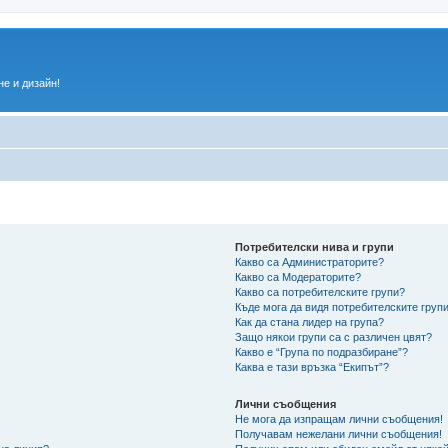
е и дизайн!
Потребителски нива и групи
Какво са Администраторите?
Какво са Модераторите?
Какво са потребителските групи?
Къде мога да видя потребителските групи
Как да стана лидер на група?
Защо някои групи са с различен цвят?
Какво е “Група по подразбиране”?
Каква е тази връзка “Екипът”?
Лични съобщения
Не мога да изпращам лични съобщения!
Получавам нежелани лични съобщения!