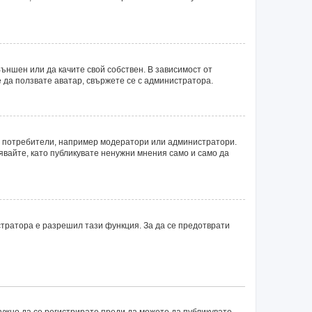
ъншен или да качите свой собствен. В зависимост от
 да ползвате аватар, свържете се с администратора.
ни потребители, например модератори или администратори.
явайте, като публикувате ненужни мнения само и само да
тратора е разрешил тази функция. За да се предотврати
нужно да се регистрирате преди да можете да публикувате