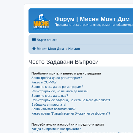
Форум | Мисия Моят Дом
Предаването за строителство, ремонти, обзавеждан
Бързи връзки
Мисия Моят Дом
Начало
Често Задавани Въпроси
Проблеми при влизането и регистрацията
Защо трябва да се регистрирам?
Какво е COPPA?
Защо не мога да се регистрирам?
Регистрирах се, но не мога да вляза!
Защо не мога да вляза?
Регистрирах се отдавна, но сега не мога да вляза?!
Забравих си паролата!
Защо излизам автоматично?
Какво прави “Изтрий всички бисквитки от форума”?
Потребителски настройки и предпочитания
Как да си променя настройките?