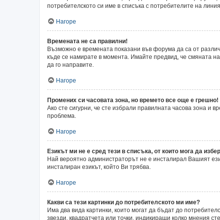
потребителското си име в списъка с потребителите на линия
Нагоре
Времената не са правилни!
Възможно е времената показани във форума да са от различн
къде се намирате в момента. Имайте предвид, че смяната на 
да го направите.
Нагоре
Промених си часовата зона, но времето все още е грешно!
Ако сте сигурни, че сте избрали правилната часова зона и 
проблема.
Нагоре
Езикът ми не е сред тези в списъка, от които мога да избер
Най вероятно администраторът не е инсталирал Вашият език
инсталиран езикът, който Ви трябва.
Нагоре
Какви са тези картинки до потребителското ми име?
Има два вида картинки, които могат да бъдат до потребител
звезди, квадратчета или точки, индикиращи колко мнения сте