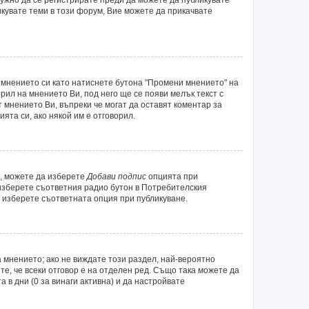
икувате теми в този форум, Вие можете да прикачвате
 мнението си като натиснете бутона "Промени мнението" на
рил на мнението Ви, под него ще се появи мелък текст с
т мнението Ви, въпреки че могат да оставят коментар за
ята си, ако някой им е отговорил.
а, можете да изберете
Добави подпис
опцията при
 изберете съответния радио бутон в Потребителския
 изберете съответната опция при публикуване.
 мнението; ако не виждате този раздел, най-вероятно
те, че всеки отговор е на отделен ред. Също така можете да
а в дни (0 за винаги активна) и да настройвате