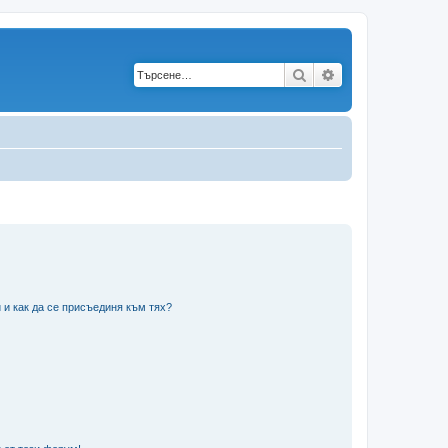
Търсене
Разширено търс
 и как да се присъединя към тях?