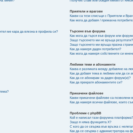
 на линия?
Получих спам или обиден емейл от някой
Приятели и врагове
Какви са тези списъци с Приятели и Вра
Как мога да добавя / премахна потребит
Търсене във форума
ител ме кара да влезна в профила си?
Как мога да търся във форум или форум
Защо търсенето ми не връща резултати
Защо търсенето ми връща празна страни
Как да намеря даден потребител?
Как мога да намеря собствените си мнен
Любими теми и абонаменти
Каква е разликата между добавяне на л
Как да добавя тема в любими или да се 
Как да се абонирам за даден форум(и)?
Как да прекратя абонаментите си?
/тема?
Прикачени файлове
Какви прикачени файлове са позволени 
Как да намеря всички файлове, които съ
Проблеми с phpBB
Кой е написал тази форумна платформа
Защо я няма функцията X?
С кого да се свържа във връзка с нелег
Как да се свържа с администратора на 