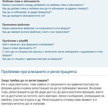
Любими теми и абонаменти
Каква е разликата между добавяне на любима тема и абонамент?
Как да добавя тема в любими или да се абонирам за дадена тема(и)?
Как да се абонирам за даден форум(и)?
Как да прекратя абонаментите си?
Прикачени файлове
Какви прикачени файлове са позволени в този форум?
Как да намеря всички файлове, които съм прикачвал?
Проблеми с phpBB
Кой е написал тази форумна платформа?
Защо я няма функцията X?
С кого да се свържа във връзка с нелегално и/или неморално съдържание в този
форум?
Как да се свържа с администратора на форума?
Проблеми при влизането и регистрацията
Защо трябва да се регистрирам?
Не е задължително, това зависи от решението на администратора на
форума дали е нужна регистрация за да се публикуват мнения. Въпреки
това, регистрацията ще Ви даде достъп до допълнителни функции, които
не са достъпни за гостите, като аватари, лични съобщения, изпращане на
емейли, участие в групи и др. Регистрацията отнема само момент и е
препоръчително да се направи.