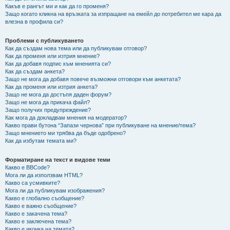
Какъв е рангът ми и как да го променя?
Защо когато кликна на връзката за изпращане на емейл до потребител ме кара да
влезна в профила си?
Проблеми с публикуването
Как да създам нова тема или да публикувам отговор?
Как да променя или изтрия мнение?
Как да добавя подпис към мненията си?
Как да създам анкета?
Защо не мога да добавя повече възможни отговори към анкетата?
Как да променя или изтрия анкета?
Защо не мога да достъпя даден форум?
Защо не мога да прикача файл?
Защо получих предупреждение?
Как мога да докладвам мнения на модератор?
Какво прави бутона “Запази чернова” при публикуване на мнение/тема?
Защо мнението ми трябва да бъде одобрено?
Как да избутам темата ми?
Форматиране на текст и видове теми
Какво е BBCode?
Мога ли да използвам HTML?
Какво са усмивките?
Мога ли да публикувам изображения?
Какво е глобално съобщение?
Какво е важно съобщение?
Какво е закачена тема?
Какво е заключена тема?
Какво е иконка на темата?