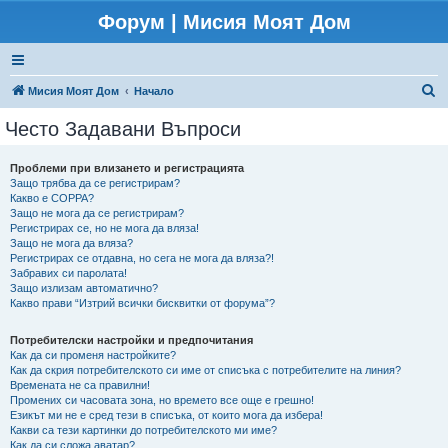
Форум | Мисия Моят Дом
Т
Мисия Моят Дом
Начало
ъ
Често Задавани Въпроси
р
с
Проблеми при влизането и регистрацията
Защо трябва да се регистрирам?
е
Какво е COPPA?
н
Защо не мога да се регистрирам?
Регистрирах се, но не мога да вляза!
е
Защо не мога да вляза?
Регистрирах се отдавна, но сега не мога да вляза?!
Забравих си паролата!
Защо излизам автоматично?
Какво прави “Изтрий всички бисквитки от форума”?
Потребителски настройки и предпочитания
Как да си променя настройките?
Как да скрия потребителското си име от списъка с потребителите на линия?
Времената не са правилни!
Промених си часовата зона, но времето все още е грешно!
Езикът ми не е сред тези в списъка, от които мога да избера!
Какви са тези картинки до потребителското ми име?
Как да си сложа аватар?