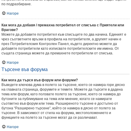
по подразбиране.
Нагоре
Как мога да добавя / премахна потребител от списъка с Приятели или
Врагове?
Можете да добавите потребител към списъците по два начина. Единият е
чрез съответните връзки в профила на потребителя, а другият начин е
през Потребителския Контролен Панел, където директно можете да
добавяте потребители като изписвате потребителските им имена. От
същата страница можете да премахнете потребители от списъка.
Нагоре
Търсене във форума
Как мога да търся във форум или форуми?
Въведете ключова дума в полето за търсене, което се намира горе дясно
на главната страница, форумите и темите. Можете да търсите в дадена
тема или форум, като ползвате полето за търсене, което се намира до
бутоните за публикуване на тема или мнение, когато се намирате
съответно във форум или тема. Разширеното търсене е достъпно от
бутона “Разширено търсене”, който се намира в дясно от полето за
търсене. В зависимост от стила на форума, местоположението и
функциите на полето за търсене могат да се различават.
Нагоре