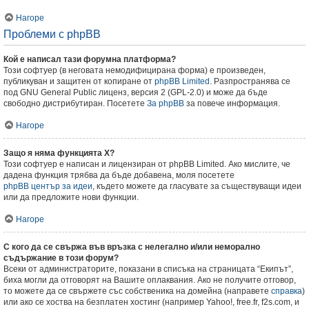
Нагоре
Проблеми с phpBB
Кой е написал тази форумна платформа?
Този софтуер (в неговата немодифицирана форма) е произведен,
публикуван и защитен от копиране от
phpBB Limited
. Разпространява се
под GNU General Public лиценз, версия 2 (GPL-2.0) и може да бъде
свободно дистрибутиран. Посетете
За phpBB
за повече информация.
Нагоре
Защо я няма функцията X?
Този софтуер е написан и лицензиран от phpBB Limited. Ако мислите, че
дадена функция трябва да бъде добавена, моля посетете
phpBB център за идеи
, където можете да гласувате за съществуващи идеи
или да предложите нови функции.
Нагоре
С кого да се свържа във връзка с нелегално и/или неморално
съдържание в този форум?
Всеки от администраторите, показани в списъка на страницата “Екипът”,
биха могли да отговорят на Вашите оплаквания. Ако не получите отговор,
то можете да се свържете със собственика на домейна (направете
справка
)
или ако се хоства на безплатен хостинг (например Yahoo!, free.fr, f2s.com, и