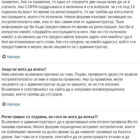
правилно. Ако са правилни, то едно от следните две неща може да се е
случило. Ако COPPA поддръжката е включена и сте избрали, че сте под 13
годишна възраст по време на регистрацията, то ще трябва да изпълните
инструкциите, които сте получили. Някои форуми изискват активация на
потребителското име, или от вас самия или от администратор. Тази
информаия ще Ви бъде предоставена по време на регистрация. Ако Ви е
изпратен емейл, следвайте инструкциите в него. Ако не сте получили
емейл, е възможно да сте предоставили грешен адрес или емейлът да е
бил категоризиран като спам. Ако сте сигурни, че емейл адресът, който сте
предоставили е верен, моля свържете се с администратор.
Нагоре
Защо не мога да вляза?
Има няколко възможни причини за това. Първо, проверете дали сте въвели
потребителското си име и парола правилно. Ако са правилни, моля
свържете се с администратор за да се уверите, че не сте изгонен.
Възможно е собственикът на сайта да е направил конфигурационна
грешка, която трябва да отстрани.
Нагоре
Регистрирах се отдавна, но сега не мога да вляза?!
Възможно е администраторът да е деактивирал или изтрил профила Ви по
някаква причина. Много форуми периодично изтриват потребители, които
не публикуват мнения за дълго време за да намалят размера на базата
данни. Ако това се е случило, опитайте да се регистрирате отново и да