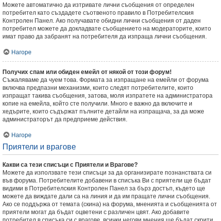
Можете автоматично да изтривате лични съобщения от определен
потребител като създадете съотвеното правило в Потребителския
Контролен Панел. Ако получавате обидни лични съобщения от даден
потребител можете да докладвате съобщението на модераторите, които
имат право да забранят на потребителя да изпраща лични съобщения.
Нагоре
Получих спам или обиден емейл от някой от този форум!
Съжаляваме да чуем това. Формата за изпращане на емейли от форума
включва предпазни механизми, които следят потребителите, които
изпращат такива съобщения, затова, моля изпратете на администратора
копие на емейла, който сте получили. Много е важно да включите и
хедърите, които съдържат пълните детайли на изпращача, за да може
администраторът да предприеме действия.
Нагоре
Приятели и врагове
Какви са тези списъци с Приятели и Врагове?
Можете да използвате тези списъци за да организирате познанствата си
във форума. Потребителите добавени в списъка Ви с приятели ще бъдат
видими в Потребителския Контролен Панел за бърз достъп, където ще
можете да виждате дали са на линия и да им пращате лични съобщения.
Ако се поддържа от темата (скина) на форума, мненията и съобщенията от
приятели могат да бъдат оцветени с различен цвят. Ако добавите
потребител в списъка си с врагове, всички негови мнения ще бъдат скрити