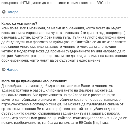
извършва с HTML, може да се постигне с прилагането на BBCode.
Нагоре
Какво са усмивките?
Усмивките, или Емотикони, са малки изображения, които могат да бъдат
използвани за изразяване на чувства, използвайки кратък код, например :)
означава щастие, докато :( означава тъга. Пълният лист с емотикони може
да бъде видян във формата за публикуване. Опитайте се да не използвате
прекалено много емотикони, защото мнението може да стане трудно
четимо и модератор може да промени съдържанието му или направо да го
изтрие. Администратора също така може да е задал лимит на максималния
брой емотикони, които могат да се съдържат в едно мнение.
Нагоре
Мога ли да публикувам изображения?
Да, изображения могат да бъдат показвани във Вашите мнения. Ако
администратора е разрешил прикачването на файлове, можете да
прикачите снимка. Ако прикачването на файлове не е разрешено, то
можете да публикувате снимка от публично достъпен сървър, например
http://www.example.com/my-picture.gif. Не можете да публикувате снимка от
връзка към локалния Ви компютър (освен ако той не е публично достъпен
сървър), нито снимки, съхранявани зад механизъм за защита с парола,
например hotmail или gmail пощи, сайтове, изискващи парола и т.н. За да се
покаже изображението, трябва да използвате BBCode [img] тага.