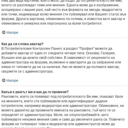
Има два вида картинки, които могат да бъдат до потребителското Ви име,
когато се разглеждат теми или мнения. Едната може да е изображение,
асоциирано с вашия ранг, най-често във формата на звезди, квадратчета
или точки, индикиращи колко мнения сте публикувал или Вашият статус във
форума. Другата картинка, обикновено по-голяма, е известна като аватар и
обикновено е уникална или персонална за всеки потребител.
Нагоре
Как да си сложа аватар?
В Потребителския Контролен Панел, в раздел “Профил” можете да
добавите аватар от един от следните четири типа: Gravatar, Галерия,
Външен или да качите свой собствен. В зависимост от решението на
администратора на форума, възможно е аватарите да са забранени или
някои от типовете да не са налични. Ако не можете да ползвате аватар,
свържете се с администратора.
Нагоре
Какъв е рангът ми и как да го променя?
Ранговете, които се появяват под потребителското Ви име, показват броя
на мненията, които сте публикували или идентифицират дадени
потребители, например модератори или администратори. Обикновено, не
можете директно да промените имената на ранговете, тъй като те се
определят от администратора. Моля, не злоупотребявайте, като
публикувате ненужни мнения само и само да увеличите ранга си. Повечето
форуми не толерират това и модератор или администратор може да