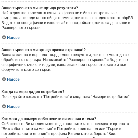
Защо търсенето ми не връща резултати?
Най-вероятно търсената ключова фраза не е била конкретна и е
съдържала твърде много общи термини, които не се индексират от phpBB.
Бъдете по-специфични и използвайте настройките, които са достъпни в
Разширеното търсене.
Нагоре
Защо търсенето ми връща празна страница!?
Вашата заявка е върнала твърде много резултати, които не могат да се
обработят от сървъра. Използвайте “Разширено търсене” и бъдете по-
специфични с ключовите думи, използвани при търсенето, както и във
форумите, в които се търси.
Нагоре
Как да намеря даден потребител?
Последвайте връзката “Потребители” и след това “Намери потребител”.
Нагоре
Как мога да намеря собствените си мнения и теми?
Собствените Ви мнения можете да намерите като последвате връзката
“Виж собствените си мнения” в Потребителския панел или “Търси в
потребителските мнения” в профила Ви или като изберете “Виж