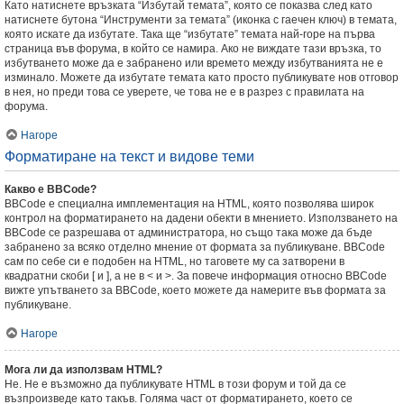
Като натиснете връзката “Избутай темата”, която се показва след като
натиснете бутона “Инструменти за темата” (иконка с гаечен ключ) в темата,
която искате да избутате. Така ще “избутате” темата най-горе на първа
страница във форума, в който се намира. Ако не виждате тази връзка, то
избутването може да е забранено или времето между избутванията не е
изминало. Можете да избутате темата като просто публикувате нов отговор
в нея, но преди това се уверете, че това не е в разрез с правилата на
форума.
Нагоре
Форматиране на текст и видове теми
Какво е BBCode?
BBCode е специална имплементация на HTML, която позволява широк
контрол на форматирането на дадени обекти в мнението. Използването на
BBCode се разрешава от администратора, но също така може да бъде
забранено за всяко отделно мнение от формата за публикуване. BBCode
сам по себе си е подобен на HTML, но таговете му са затворени в
квадратни скоби [ и ], а не в < и >. За повече информация относно BBCode
вижте упътването за BBCode, което можете да намерите във формата за
публикуване.
Нагоре
Мога ли да използвам HTML?
Не. Не е възможно да публикувате HTML в този форум и той да се
възпроизведе като такъв. Голяма част от форматирането, което се