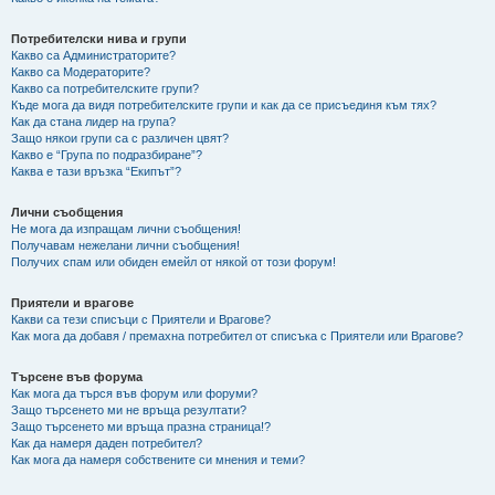
Потребителски нива и групи
Какво са Администраторите?
Какво са Модераторите?
Какво са потребителските групи?
Къде мога да видя потребителските групи и как да се присъединя към тях?
Как да стана лидер на група?
Защо някои групи са с различен цвят?
Какво е “Група по подразбиране”?
Каква е тази връзка “Екипът”?
Лични съобщения
Не мога да изпращам лични съобщения!
Получавам нежелани лични съобщения!
Получих спам или обиден емейл от някой от този форум!
Приятели и врагове
Какви са тези списъци с Приятели и Врагове?
Как мога да добавя / премахна потребител от списъка с Приятели или Врагове?
Търсене във форума
Как мога да търся във форум или форуми?
Защо търсенето ми не връща резултати?
Защо търсенето ми връща празна страница!?
Как да намеря даден потребител?
Как мога да намеря собствените си мнения и теми?