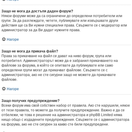
Защо не мога да достъпя даден форум?
Някои форуми може да са ограничени до определени потребители или
групи. За да разглеждате, четете, публикувате или извършвате други
действия ще са Ви нужни специални права. Свържете се с модератор или
администратор за да Ви дадат нужните права.
Нагоре
Защо не мога да прикача файл?
Права за прикачване на файл се дават на ниво форум, група или
потребител. Администраторът може да е забранил прикачването на
файлове за форума, в който се опитвате да публикувате или само
определени групи могат да прикачват файлове. Свържете се с
администратора, ако не сте сигурни защо не можете да прикачвате
файлове.
Нагоре
Защо получих предупреждение?
Всеки форум има свой собствен набор от правила. Ако сте нарушили, някое
от тези правила, то можете да получите предупреждение. Важно е да се
отбележи, че това е решение на администратора и phpBB Limited няма
нищо общо с издадените предупреждения. Свържете се с администратора
на форума, ако не сте сигурен за какво сте били предупредени.