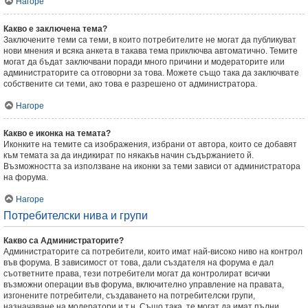
Нагоре
Какво е заключена тема?
Заключените теми са теми, в които потребителите не могат да публикуват
нови мнения и всяка анкета в такава тема приключва автоматично. Темите
могат да бъдат заключвани поради много причини и модераторите или
администраторите са отговорни за това. Можете също така да заключвате
собствените си теми, ако това е разрешено от администратора.
Нагоре
Какво е иконка на темата?
Иконките на темите са изображения, избрани от автора, които се добавят
към темата за да индикират по някакъв начин съдържанието й.
Възможността за използване на иконки за теми зависи от администратора
на форума.
Нагоре
Потребителски нива и групи
Какво са Администраторите?
Администраторите са потребители, които имат най-високо ниво на контрол
във форума. В зависимост от това, дали създателя на форума е дал
съответните права, тези потребители могат да контролират всички
възможни операции във форума, включително управление на правата,
изгонените потребители, създаването на потребителски групи,
назначаване на модератори и т.н. Също така, те могат да имат пълни