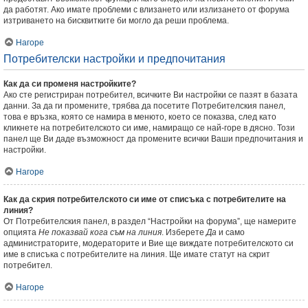
да работят. Ако имате проблеми с влизането или излизането от форума
изтриването на бисквитките би могло да реши проблема.
Нагоре
Потребителски настройки и предпочитания
Как да си променя настройките?
Ако сте регистриран потребител, всичките Ви настройки се пазят в базата
данни. За да ги промените, трябва да посетите Потребителския панел,
това е връзка, която се намира в менюто, което се показва, след като
кликнете на потребителското си име, намиращо се най-горе в дясно. Този
панел ще Ви даде възможност да промените всички Ваши предпочитания и
настройки.
Нагоре
Как да скрия потребителското си име от списъка с потребителите на
линия?
От Потребителския панел, в раздел “Настройки на форума”, ще намерите
опцията
Не показвай кога съм на линия
. Изберете
Да
и само
администраторите, модераторите и Вие ще виждате потребителското си
име в списъка с потребителите на линия. Ще имате статут на скрит
потребител.
Нагоре