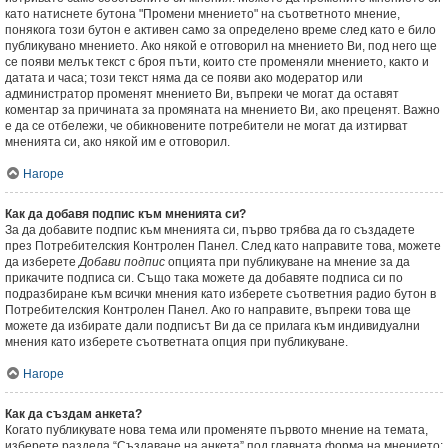
като натиснете бутона "Промени мнението" на съответното мнение,
понякога този бутон е активен само за определено време след като е било
публикувано мнението. Ако някой е отговорил на мнението Ви, под него ще
се появи мелък текст с броя пъти, които сте променяли мнението, както и
датата и часа; този текст няма да се появи ако модератор или
администратор променят мнението Ви, въпреки че могат да оставят
коментар за причината за промяната на мнението Ви, ако преценят. Важно
е да се отбележи, че обикновените потребители не могат да изтирват
мненията си, ако някой им е отговорил.
Нагоре
Как да добавя подпис към мненията си?
За да добавите подпис към мненията си, първо трябва да го създадете
през Потребителския Контролен Панел. След като направите това, можете
да изберете
Добави подпис
опцията при публикуване на мнение за да
прикачите подписа си. Също така можете да добавяте подписа си по
подразбиране към всички мнения като изберете съответния радио бутон в
Потребителския Контролен Панел. Ако го направите, въпреки това ще
можете да избирате дали подписът Ви да се прилага към индивидуални
мнения като изберете съответната опция при публикуване.
Нагоре
Как да създам анкета?
Когато публикувате нова тема или променяте първото мнение на темата,
изберете раздела “Създаване на анкета” под главната форма на мнението;