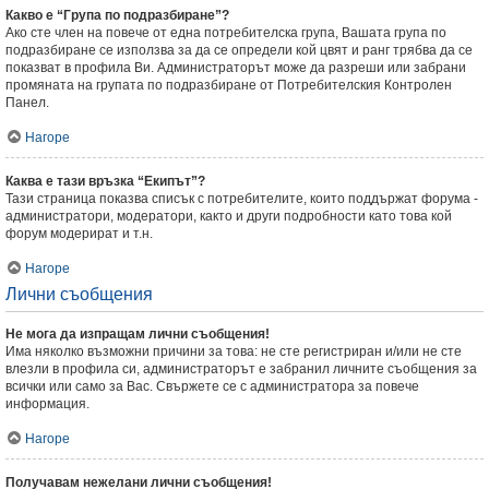
Какво е “Група по подразбиране”?
Ако сте член на повече от една потребителска група, Вашата група по
подразбиране се използва за да се определи кой цвят и ранг трябва да се
показват в профила Ви. Администраторът може да разреши или забрани
промяната на групата по подразбиране от Потребителския Контролен
Панел.
Нагоре
Каква е тази връзка “Екипът”?
Тази страница показва списък с потребителите, които поддържат форума -
администратори, модератори, както и други подробности като това кой
форум модерират и т.н.
Нагоре
Лични съобщения
Не мога да изпращам лични съобщения!
Има няколко възможни причини за това: не сте регистриран и/или не сте
влезли в профила си, администраторът е забранил личните съобщения за
всички или само за Вас. Свържете се с администратора за повече
информация.
Нагоре
Получавам нежелани лични съобщения!