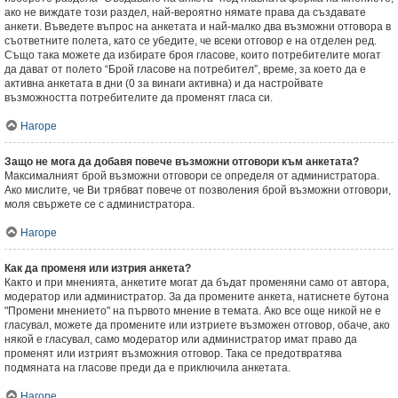
ако не виждате този раздел, най-вероятно нямате права да създавате
анкети. Въведете въпрос на анкетата и най-малко два възможни отговора в
съответните полета, като се убедите, че всеки отговор е на отделен ред.
Също така можете да избирате броя гласове, които потребителите могат
да дават от полето “Брой гласове на потребител”, време, за което да е
активна анкетата в дни (0 за винаги активна) и да настройвате
възможността потребителите да променят гласа си.
Нагоре
Защо не мога да добавя повече възможни отговори към анкетата?
Максималният брой възможни отговори се определя от администратора.
Ако мислите, че Ви трябват повече от позволения брой възможни отговори,
моля свържете се с администратора.
Нагоре
Как да променя или изтрия анкета?
Както и при мненията, анкетите могат да бъдат променяни само от автора,
модератор или администратор. За да промените анкета, натиснете бутона
"Промени мнението" на първото мнение в темата. Ако все още никой не е
гласувал, можете да промените или изтриете възможен отговор, обаче, ако
някой е гласувал, само модератор или администратор имат право да
променят или изтрият възможния отговор. Така се предотвратява
подмяната на гласове преди да е приключила анкетата.
Нагоре