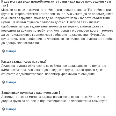
Къде мога да видя потребителските групи и как да се присъединя към
тях?
Можете да видите всички потребителски групи в раздела “Потребителски
групи” в Потребителския Контролен Панел. Ако искате да се присъедините
към някоя от групите, можете да го направите като изберете съответния
бутон. Не всички групи са с отворен достъп. Някои от тях изискват
одобрение за присъединяване, някои са затворени, а някои даже са
невидими за другите потребители. Ако групата е с отворен достъп, можете
да се присъедините към нея, чрез избиране на съответния бутон. Ако
групата изисква одобрение на членството, то лидера на групата ще трябва
да одобри членството Ви.
Нагоре
Как да стана лидер на група?
Лидер на групата обикновено се избира при създаването на групата от
администратора. Ако искате да създадете група, първо трябва да се
свържете с администратора, например чрез лично съобщение.
Нагоре
Защо някои групи са с различен цвят?
Администраторът може да задава различен цвят на потребителите от
дадена група за по-лесно идентифициране на членовете на тази група.
Нагоре