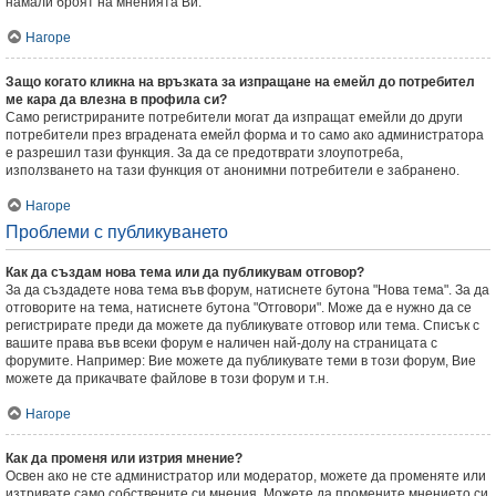
намали броят на мненията Ви.
Нагоре
Защо когато кликна на връзката за изпращане на емейл до потребител
ме кара да влезна в профила си?
Само регистрираните потребители могат да изпращат емейли до други
потребители през вградената емейл форма и то само ако администратора
е разрешил тази функция. За да се предотврати злоупотреба,
използването на тази функция от анонимни потребители е забранено.
Нагоре
Проблеми с публикуването
Как да създам нова тема или да публикувам отговор?
За да създадете нова тема във форум, натиснете бутона "Нова тема". За да
отговорите на тема, натиснете бутона "Отговори". Може да е нужно да се
регистрирате преди да можете да публикувате отговор или тема. Списък с
вашите права във всеки форум е наличен най-долу на страницата с
форумите. Например: Вие можете да публикувате теми в този форум, Вие
можете да прикачвате файлове в този форум и т.н.
Нагоре
Как да променя или изтрия мнение?
Освен ако не сте администратор или модератор, можете да променяте или
изтривате само собствените си мнения. Можете да промените мнението си