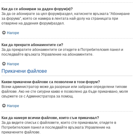
Как да се абонирам за даден форум(и)?
За да се абонирате за цял форум/раздел, натиснете връзката “Абониране
за форума”, която се намира в лентата най-долу на страницата при
отваряне на дадения форум/раздел.
Нагоре
Как да прекратя абонаментите си?
За да прекратите абонаментите си отидете в Потребителския панел и
последвайте връзката Управление на абонаментите.
Нагоре
Прикачени файлове
Какви прикачени файлове са позволени в този форум?
Всеки администратор може да разреши или забрани определени типове
файлове. Ако не сте сигурни какво е позволено да бъде прикачвано, моля
свържете се с Администратора за помощ.
Нагоре
Как да намеря всички файлове, които съм прикачвал?
За да видите списък с файловете, които сте прикачвали, отидете в
Потребителския панел и последвайте връзката Управление на
прикачените файлове.