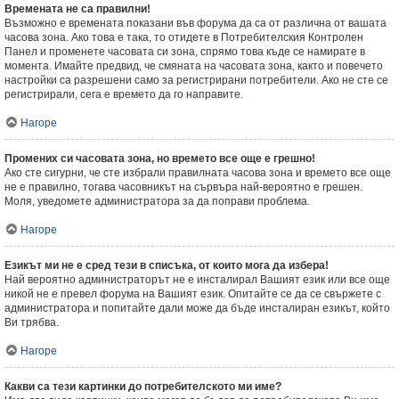
Времената не са правилни!
Възможно е времената показани във форума да са от различна от вашата
часова зона. Ако това е така, то отидете в Потребителския Контролен
Панел и променете часовата си зона, спрямо това къде се намирате в
момента. Имайте предвид, че смяната на часовата зона, както и повечето
настройки са разрешени само за регистрирани потребители. Ако не сте се
регистрирали, сега е времето да го направите.
Нагоре
Промених си часовата зона, но времето все още е грешно!
Ако сте сигурни, че сте избрали правилната часова зона и времето все още
не е правилно, тогава часовникът на сървъра най-вероятно е грешен.
Моля, уведомете администратора за да поправи проблема.
Нагоре
Езикът ми не е сред тези в списъка, от които мога да избера!
Най вероятно администраторът не е инсталирал Вашият език или все още
никой не е превел форума на Вашият език. Опитайте се да се свържете с
администратора и попитайте дали може да бъде инсталиран езикът, който
Ви трябва.
Нагоре
Какви са тези картинки до потребителското ми име?