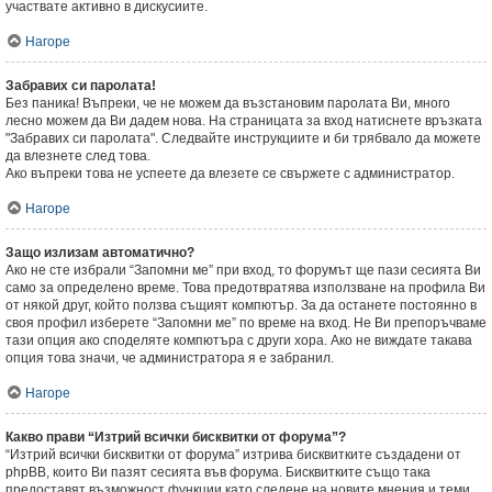
участвате активно в дискусиите.
Нагоре
Забравих си паролата!
Без паника! Въпреки, че не можем да възстановим паролата Ви, много
лесно можем да Ви дадем нова. На страницата за вход натиснете връзката
"Забравих си паролата". Следвайте инструкциите и би трябвало да можете
да влезнете след това.
Ако въпреки това не успеете да влезете се свържете с администратор.
Нагоре
Защо излизам автоматично?
Ако не сте избрали “Запомни ме” при вход, то форумът ще пази сесията Ви
само за определено време. Това предотвратява използване на профила Ви
от някой друг, който ползва същият компютър. За да останете постоянно в
своя профил изберете “Запомни ме” по време на вход. Не Ви препоръчваме
тази опция ако споделяте компютъра с други хора. Ако не виждате такава
опция това значи, че администратора я е забранил.
Нагоре
Какво прави “Изтрий всички бисквитки от форума”?
“Изтрий всички бисквитки от форума” изтрива бисквитките създадени от
phpBB, които Ви пазят сесията във форума. Бисквитките също така
предоставят възможност функции като следене на новите мнения и теми