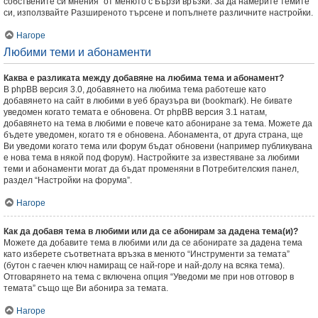
собствените си мнения” от менюто с Бързи връзки. За да намерите темите
си, използвайте Разширеното търсене и попълнете различните настройки.
Нагоре
Любими теми и абонаменти
Каква е разликата между добавяне на любима тема и абонамент?
В phpBB версия 3.0, добавянето на любима тема работеше като
добавянето на сайт в любими в уеб браузъра ви (bookmark). Не бивате
уведомен когато темата е обновена. От phpBB версия 3.1 натам,
добавянето на тема в любими е повече като абониране за тема. Можете да
бъдете уведомен, когато тя е обновена. Абонамента, от друга страна, ще
Ви уведоми когато тема или форум бъдат обновени (например публикувана
е нова тема в някой под форум). Настройките за известяване за любими
теми и абонаменти могат да бъдат променяни в Потребителския панел,
раздел “Настройки на форума”.
Нагоре
Как да добавя тема в любими или да се абонирам за дадена тема(и)?
Можете да добавите тема в любими или да се абонирате за дадена тема
като изберете съответната връзка в менюто “Инструменти за темата”
(бутон с гаечен ключ намиращ се най-горе и най-долу на всяка тема).
Отговарянето на тема с включена опция “Уведоми ме при нов отговор в
темата” също ще Ви абонира за темата.
Нагоре