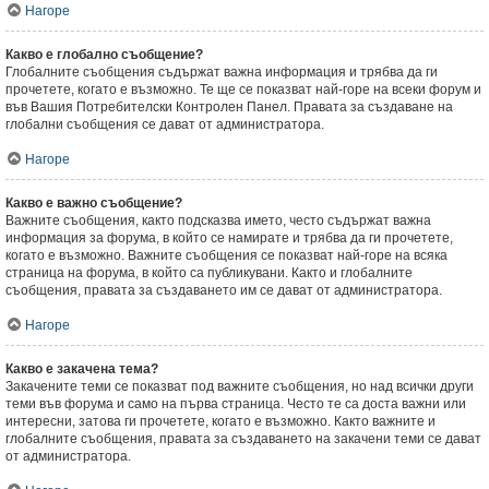
Нагоре
Какво е глобално съобщение?
Глобалните съобщения съдържат важна информация и трябва да ги
прочетете, когато е възможно. Те ще се показват най-горе на всеки форум и
във Вашия Потребителски Контролен Панел. Правата за създаване на
глобални съобщения се дават от администратора.
Нагоре
Какво е важно съобщение?
Важните съобщения, както подсказва името, често съдържат важна
информация за форума, в който се намирате и трябва да ги прочетете,
когато е възможно. Важните съобщения се показват най-горе на всяка
страница на форума, в който са публикувани. Както и глобалните
съобщения, правата за създаването им се дават от администратора.
Нагоре
Какво е закачена тема?
Закачените теми се показват под важните съобщения, но над всички други
теми във форума и само на първа страница. Често те са доста важни или
интересни, затова ги прочетете, когато е възможно. Както важните и
глобалните съобщения, правата за създаването на закачени теми се дават
от администратора.