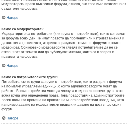
модераторски права във всички форуми, отново, ако това им е позволено от
създателя на форума.
Нагоре
Какво са Модераторите?
Модераторите са потребители (или група от потребители), които се грижат
за форума всеки ден. Те имат правото да променят или изтриват мнения и
да заключват, отключват, изтриват и разделят теми във форумите, които
модерират. Обикновено модераторите следят потребителите да не се
отклоняват от темата или да публикуват мнения, които са в разрез с
правилата на форума.
Нагоре
Какво са потребителските групи?
Потребителските групи са групи от потребители, които разделят форума
на по-малки управляеми единици, с които администраторите могат да
работят. Всеки потребител може да членува в една или повече групи, като
всяка група има определени права. Това предоставя на администраторите
лесен начин за промяна на правата на много потребители наведнъж, като
например даване на модераторски права или даване на достъп до скрит
форум.
Нагоре