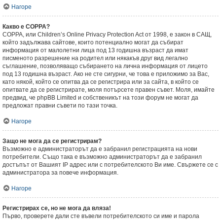
Нагоре
Какво е COPPA?
COPPA, или Children’s Online Privacy Protection Act от 1998, е закон в САЩ,
който задължава сайтове, които потенциално могат да събират
информация от малолетни лица под 13 годишна възраст да имат
писменото разрешение на родител или някакъв друг вид легално
съглашение, позволяващо събирането на лична информация от лицето
под 13 годишна възраст. Ако не сте сигурни, че това е приложимо за Вас,
като някой, който се опитва да се регистрира или за сайта, в който се
опитвате да се регистрирате, моля потърсете правен съвет. Моля, имайте
предвид, че phpBB Limited и собственикът на този форум не могат да
предложат правни съвети по тази точка.
Нагоре
Защо не мога да се регистрирам?
Възможно е администраторът да е забранил регистрацията на нови
потребители. Също така е възможно администраторът да е забранил
достъпът от Вашият IP адрес или с потребителското Ви име. Свържете се с
администратора за повече информация.
Нагоре
Регистрирах се, но не мога да вляза!
Първо, проверете дали сте въвели потребителското си име и парола