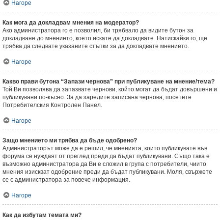
Нагоре
Как мога да докладвам мнения на модератор?
Ако администратора го е позволил, би трябвало да видите бутон за
докладване до мнението, което искате да докладвате. Натискайки го, ще
трябва да следвате указаните стъпки за да докладвате мнението.
Нагоре
Какво прави бутона “Запази чернова” при публикуване на мнение/тема?
Той Ви позволява да запазвате чернови, който могат да бъдат довършени и
публикувани по-късно. За да заредите записана чернова, посетете
Потребителския Контролен Панел.
Нагоре
Защо мнението ми трябва да бъде одобрено?
Администраторът може да е решил, че мненията, които публикувате във
форума се нуждаят от преглед преди да бъдат публикувани. Също така е
възможно администратора да Ви е сложил в група с потребители, чиито
мнения изискват одобрение преди да бъдат публикувани. Моля, свържете
се с администратора за повече информация.
Нагоре
Как да избутам темата ми?