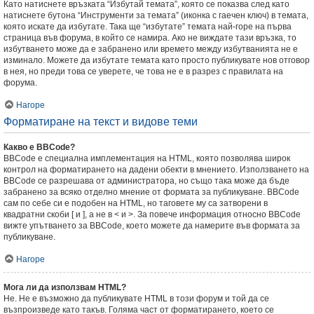
Като натиснете връзката “Избутай темата”, която се показва след като
натиснете бутона “Инструменти за темата” (иконка с гаечен ключ) в темата,
която искате да избутате. Така ще “избутате” темата най-горе на първа
страница във форума, в който се намира. Ако не виждате тази връзка, то
избутването може да е забранено или времето между избутванията не е
изминало. Можете да избутате темата като просто публикувате нов отговор
в нея, но преди това се уверете, че това не е в разрез с правилата на
форума.
Нагоре
Форматиране на текст и видове теми
Какво е BBCode?
BBCode е специална имплементация на HTML, която позволява широк
контрол на форматирането на дадени обекти в мнението. Използването на
BBCode се разрешава от администратора, но също така може да бъде
забранено за всяко отделно мнение от формата за публикуване. BBCode
сам по себе си е подобен на HTML, но таговете му са затворени в
квадратни скоби [ и ], а не в < и >. За повече информация относно BBCode
вижте упътването за BBCode, което можете да намерите във формата за
публикуване.
Нагоре
Мога ли да използвам HTML?
Не. Не е възможно да публикувате HTML в този форум и той да се
възпроизведе като такъв. Голяма част от форматирането, което се