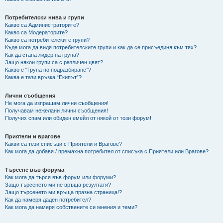
Потребителски нива и групи
Какво са Администраторите?
Какво са Модераторите?
Какво са потребителските групи?
Къде мога да видя потребителските групи и как да се присъединя към тях?
Как да стана лидер на група?
Защо някои групи са с различен цвят?
Какво е “Група по подразбиране”?
Каква е тази връзка “Екипът”?
Лични съобщения
Не мога да изпращам лични съобщения!
Получавам нежелани лични съобщения!
Получих спам или обиден емейл от някой от този форум!
Приятели и врагове
Какви са тези списъци с Приятели и Врагове?
Как мога да добавя / премахна потребител от списъка с Приятели или Врагове?
Търсене във форума
Как мога да търся във форум или форуми?
Защо търсенето ми не връща резултати?
Защо търсенето ми връща празна страница!?
Как да намеря даден потребител?
Как мога да намеря собствените си мнения и теми?