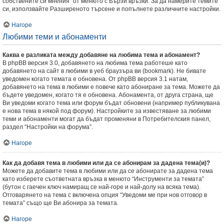
собствените си мнения” от менюто с Бързи връзки. За да намерите темите
си, използвайте Разширеното търсене и попълнете различните настройки.
Нагоре
Любими теми и абонаменти
Каква е разликата между добавяне на любима тема и абонамент?
В phpBB версия 3.0, добавянето на любима тема работеше като
добавянето на сайт в любими в уеб браузъра ви (bookmark). Не бивате
уведомен когато темата е обновена. От phpBB версия 3.1 натам,
добавянето на тема в любими е повече като абониране за тема. Можете да
бъдете уведомен, когато тя е обновена. Абонамента, от друга страна, ще
Ви уведоми когато тема или форум бъдат обновени (например публикувана
е нова тема в някой под форум). Настройките за известяване за любими
теми и абонаменти могат да бъдат променяни в Потребителския панел,
раздел “Настройки на форума”.
Нагоре
Как да добавя тема в любими или да се абонирам за дадена тема(и)?
Можете да добавите тема в любими или да се абонирате за дадена тема
като изберете съответната връзка в менюто “Инструменти за темата”
(бутон с гаечен ключ намиращ се най-горе и най-долу на всяка тема).
Отговарянето на тема с включена опция “Уведоми ме при нов отговор в
темата” също ще Ви абонира за темата.
Нагоре