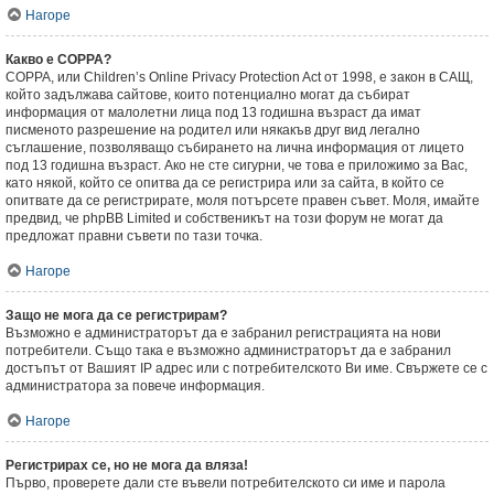
Нагоре
Какво е COPPA?
COPPA, или Children’s Online Privacy Protection Act от 1998, е закон в САЩ,
който задължава сайтове, които потенциално могат да събират
информация от малолетни лица под 13 годишна възраст да имат
писменото разрешение на родител или някакъв друг вид легално
съглашение, позволяващо събирането на лична информация от лицето
под 13 годишна възраст. Ако не сте сигурни, че това е приложимо за Вас,
като някой, който се опитва да се регистрира или за сайта, в който се
опитвате да се регистрирате, моля потърсете правен съвет. Моля, имайте
предвид, че phpBB Limited и собственикът на този форум не могат да
предложат правни съвети по тази точка.
Нагоре
Защо не мога да се регистрирам?
Възможно е администраторът да е забранил регистрацията на нови
потребители. Също така е възможно администраторът да е забранил
достъпът от Вашият IP адрес или с потребителското Ви име. Свържете се с
администратора за повече информация.
Нагоре
Регистрирах се, но не мога да вляза!
Първо, проверете дали сте въвели потребителското си име и парола