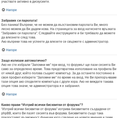
участвате активно в дискусиите.
Нагоре
Забравих си паролата!
Без паника! Въпреки, че не можем да възстановим паролата Ви, много
лесно можем да Ви дадем нова. На страницата за вход натиснете връзката
"Забравих си паролата". Следвайте инструкциите и би трябвало да можете
да влезнете след това.
Ако въпреки това не успеете да влезете се свържете с администратор.
Нагоре
Защо излизам автоматично?
Ако не сте избрали “Запомни ме” при вход, то форумът ще пази сесията Ви
само за определено време. Това предотвратява използване на профила Ви
от някой друг, който ползва същият компютър. За да останете постоянно в
своя профил изберете “Запомни ме” по време на вход. Не Ви препоръчваме
тази опция ако споделяте компютъра с други хора. Ако не виждате такава
опция това значи, че администратора я е забранил.
Нагоре
Какво прави “Изтрий всички бисквитки от форума”?
“Изтрий всички бисквитки от форума” изтрива бисквитките създадени от
phpBB, които Ви пазят сесията във форума. Бисквитките също така
предоставят възможност функции като следене на новите мнения и теми