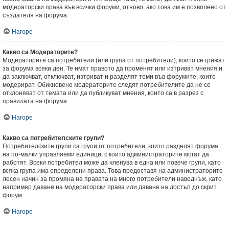
модераторски права във всички форуми, отново, ако това им е позволено от
създателя на форума.
Нагоре
Какво са Модераторите?
Модераторите са потребители (или група от потребители), които се грижат
за форума всеки ден. Те имат правото да променят или изтриват мнения и
да заключват, отключват, изтриват и разделят теми във форумите, които
модерират. Обикновено модераторите следят потребителите да не се
отклоняват от темата или да публикуват мнения, които са в разрез с
правилата на форума.
Нагоре
Какво са потребителските групи?
Потребителските групи са групи от потребители, които разделят форума
на по-малки управляеми единици, с които администраторите могат да
работят. Всеки потребител може да членува в една или повече групи, като
всяка група има определени права. Това предоставя на администраторите
лесен начин за промяна на правата на много потребители наведнъж, като
например даване на модераторски права или даване на достъп до скрит
форум.
Нагоре