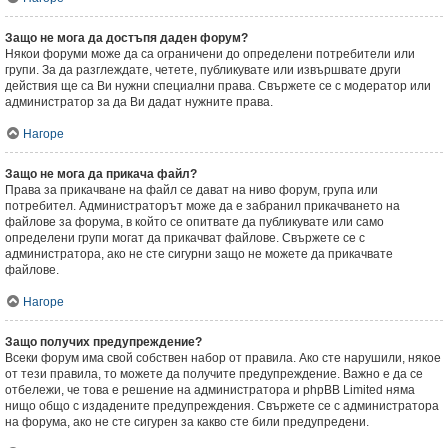
Защо не мога да достъпя даден форум?
Някои форуми може да са ограничени до определени потребители или
групи. За да разглеждате, четете, публикувате или извършвате други
действия ще са Ви нужни специални права. Свържете се с модератор или
администратор за да Ви дадат нужните права.
Нагоре
Защо не мога да прикача файл?
Права за прикачване на файл се дават на ниво форум, група или
потребител. Администраторът може да е забранил прикачването на
файлове за форума, в който се опитвате да публикувате или само
определени групи могат да прикачват файлове. Свържете се с
администратора, ако не сте сигурни защо не можете да прикачвате
файлове.
Нагоре
Защо получих предупреждение?
Всеки форум има свой собствен набор от правила. Ако сте нарушили, някое
от тези правила, то можете да получите предупреждение. Важно е да се
отбележи, че това е решение на администратора и phpBB Limited няма
нищо общо с издадените предупреждения. Свържете се с администратора
на форума, ако не сте сигурен за какво сте били предупредени.