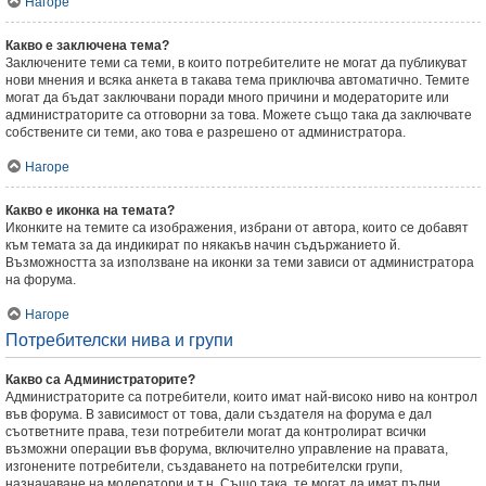
Нагоре
Какво е заключена тема?
Заключените теми са теми, в които потребителите не могат да публикуват
нови мнения и всяка анкета в такава тема приключва автоматично. Темите
могат да бъдат заключвани поради много причини и модераторите или
администраторите са отговорни за това. Можете също така да заключвате
собствените си теми, ако това е разрешено от администратора.
Нагоре
Какво е иконка на темата?
Иконките на темите са изображения, избрани от автора, които се добавят
към темата за да индикират по някакъв начин съдържанието й.
Възможността за използване на иконки за теми зависи от администратора
на форума.
Нагоре
Потребителски нива и групи
Какво са Администраторите?
Администраторите са потребители, които имат най-високо ниво на контрол
във форума. В зависимост от това, дали създателя на форума е дал
съответните права, тези потребители могат да контролират всички
възможни операции във форума, включително управление на правата,
изгонените потребители, създаването на потребителски групи,
назначаване на модератори и т.н. Също така, те могат да имат пълни