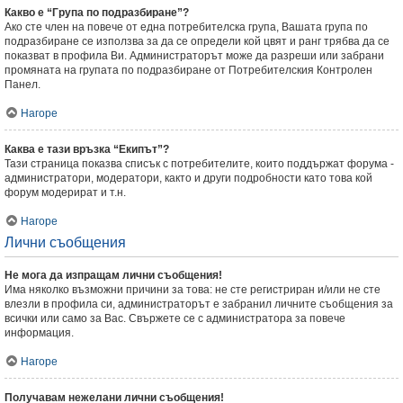
Какво е “Група по подразбиране”?
Ако сте член на повече от една потребителска група, Вашата група по
подразбиране се използва за да се определи кой цвят и ранг трябва да се
показват в профила Ви. Администраторът може да разреши или забрани
промяната на групата по подразбиране от Потребителския Контролен
Панел.
Нагоре
Каква е тази връзка “Екипът”?
Тази страница показва списък с потребителите, които поддържат форума -
администратори, модератори, както и други подробности като това кой
форум модерират и т.н.
Нагоре
Лични съобщения
Не мога да изпращам лични съобщения!
Има няколко възможни причини за това: не сте регистриран и/или не сте
влезли в профила си, администраторът е забранил личните съобщения за
всички или само за Вас. Свържете се с администратора за повече
информация.
Нагоре
Получавам нежелани лични съобщения!