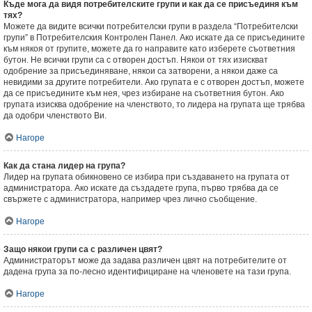
Къде мога да видя потребителските групи и как да се присъединя към
тях?
Можете да видите всички потребителски групи в раздела “Потребителски
групи” в Потребителския Контролен Панел. Ако искате да се присъедините
към някоя от групите, можете да го направите като изберете съответния
бутон. Не всички групи са с отворен достъп. Някои от тях изискват
одобрение за присъединяване, някои са затворени, а някои даже са
невидими за другите потребители. Ако групата е с отворен достъп, можете
да се присъедините към нея, чрез избиране на съответния бутон. Ако
групата изисква одобрение на членството, то лидера на групата ще трябва
да одобри членството Ви.
Нагоре
Как да стана лидер на група?
Лидер на групата обикновено се избира при създаването на групата от
администратора. Ако искате да създадете група, първо трябва да се
свържете с администратора, например чрез лично съобщение.
Нагоре
Защо някои групи са с различен цвят?
Администраторът може да задава различен цвят на потребителите от
дадена група за по-лесно идентифициране на членовете на тази група.
Нагоре