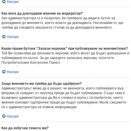
Нагоре
Как мога да докладвам мнения на модератор?
Ако администратора го е позволил, би трябвало да видите бутон за
докладване до мнението, което искате да докладвате. Натискайки го, ще
трябва да следвате указаните стъпки за да докладвате мнението.
Нагоре
Какво прави бутона “Запази чернова” при публикуване на мнение/тема?
Той Ви позволява да запазвате чернови, който могат да бъдат довършени и
публикувани по-късно. За да заредите записана чернова, посетете
Потребителския Контролен Панел.
Нагоре
Защо мнението ми трябва да бъде одобрено?
Администраторът може да е решил, че мненията, които публикувате във
форума се нуждаят от преглед преди да бъдат публикувани. Също така е
възможно администратора да Ви е сложил в група с потребители, чиито
мнения изискват одобрение преди да бъдат публикувани. Моля, свържете
се с администратора за повече информация.
Нагоре
Как да избутам темата ми?