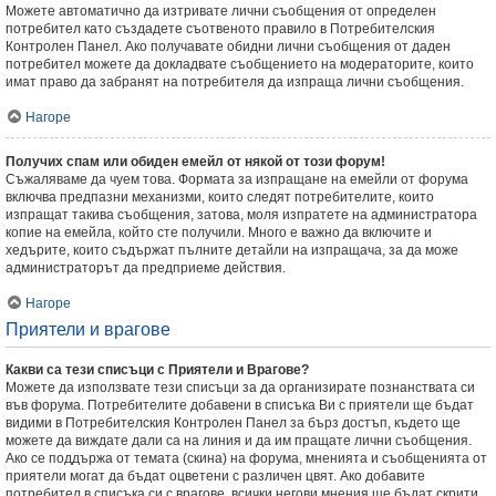
Можете автоматично да изтривате лични съобщения от определен
потребител като създадете съотвеното правило в Потребителския
Контролен Панел. Ако получавате обидни лични съобщения от даден
потребител можете да докладвате съобщението на модераторите, които
имат право да забранят на потребителя да изпраща лични съобщения.
Нагоре
Получих спам или обиден емейл от някой от този форум!
Съжаляваме да чуем това. Формата за изпращане на емейли от форума
включва предпазни механизми, които следят потребителите, които
изпращат такива съобщения, затова, моля изпратете на администратора
копие на емейла, който сте получили. Много е важно да включите и
хедърите, които съдържат пълните детайли на изпращача, за да може
администраторът да предприеме действия.
Нагоре
Приятели и врагове
Какви са тези списъци с Приятели и Врагове?
Можете да използвате тези списъци за да организирате познанствата си
във форума. Потребителите добавени в списъка Ви с приятели ще бъдат
видими в Потребителския Контролен Панел за бърз достъп, където ще
можете да виждате дали са на линия и да им пращате лични съобщения.
Ако се поддържа от темата (скина) на форума, мненията и съобщенията от
приятели могат да бъдат оцветени с различен цвят. Ако добавите
потребител в списъка си с врагове, всички негови мнения ще бъдат скрити