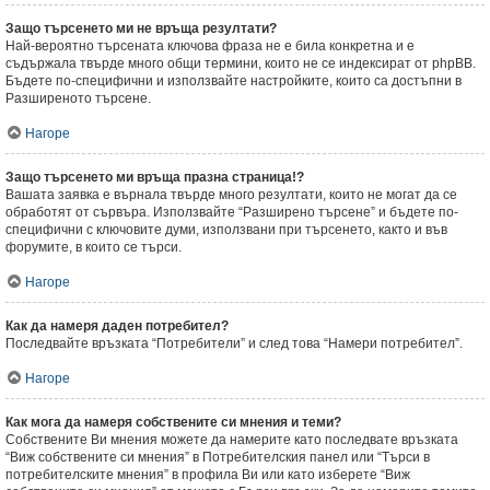
Защо търсенето ми не връща резултати?
Най-вероятно търсената ключова фраза не е била конкретна и е
съдържала твърде много общи термини, които не се индексират от phpBB.
Бъдете по-специфични и използвайте настройките, които са достъпни в
Разширеното търсене.
Нагоре
Защо търсенето ми връща празна страница!?
Вашата заявка е върнала твърде много резултати, които не могат да се
обработят от сървъра. Използвайте “Разширено търсене” и бъдете по-
специфични с ключовите думи, използвани при търсенето, както и във
форумите, в които се търси.
Нагоре
Как да намеря даден потребител?
Последвайте връзката “Потребители” и след това “Намери потребител”.
Нагоре
Как мога да намеря собствените си мнения и теми?
Собствените Ви мнения можете да намерите като последвате връзката
“Виж собствените си мнения” в Потребителския панел или “Търси в
потребителските мнения” в профила Ви или като изберете “Виж