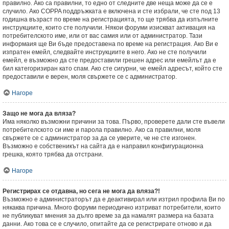
правилно. Ако са правилни, то едно от следните две неща може да се е
случило. Ако COPPA поддръжката е включена и сте избрали, че сте под 13
годишна възраст по време на регистрацията, то ще трябва да изпълните
инструкциите, които сте получили. Някои форуми изискват активация на
потребителското име, или от вас самия или от администратор. Тази
информаия ще Ви бъде предоставена по време на регистрация. Ако Ви е
изпратен емейл, следвайте инструкциите в него. Ако не сте получили
емейл, е възможно да сте предоставили грешен адрес или емейлът да е
бил категоризиран като спам. Ако сте сигурни, че емейл адресът, който сте
предоставили е верен, моля свържете се с администратор.
Нагоре
Защо не мога да вляза?
Има няколко възможни причини за това. Първо, проверете дали сте въвели
потребителското си име и парола правилно. Ако са правилни, моля
свържете се с администратор за да се уверите, че не сте изгонен.
Възможно е собственикът на сайта да е направил конфигурационна
грешка, която трябва да отстрани.
Нагоре
Регистрирах се отдавна, но сега не мога да вляза?!
Възможно е администраторът да е деактивирал или изтрил профила Ви по
някаква причина. Много форуми периодично изтриват потребители, които
не публикуват мнения за дълго време за да намалят размера на базата
данни. Ако това се е случило, опитайте да се регистрирате отново и да