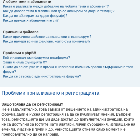
Любими теми и абонаменти
Каква е разликата между добавяне на любима тема и абонамент?
Как да добавя тема в любими или да се абонирам за дадена тема(и)?
Как да се абонирам за даден форум(и)?
Как да прекратя абонаментите си?
Прикачени файлове
Какви прикачени файлове са позволени в този форум?
Как да намеря всички файлове, които съм прикачвал?
Проблеми с phpBB
Кой е написал тази форумна платформа?
Защо я няма функцията X?
С кого да се свържа във връзка с нелегално и/или неморално съдържание в този
форум?
Как да се свържа с администратора на форума?
Проблеми при влизането и регистрацията
Защо трябва да се регистрирам?
Не е задължително, това зависи от решението на администратора на
форума дали е нужна регистрация за да се публикуват мнения. Въпреки
това, регистрацията ще Ви даде достъп до допълнителни функции, които
не са достъпни за гостите, като аватари, лични съобщения, изпращане на
емейли, участие в групи и др. Регистрацията отнема само момент и е
препоръчително да се направи.