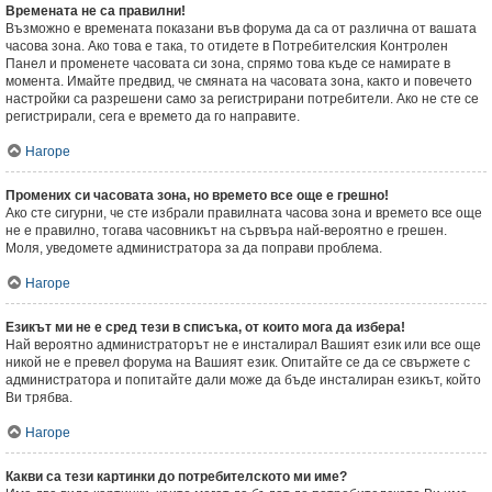
Времената не са правилни!
Възможно е времената показани във форума да са от различна от вашата
часова зона. Ако това е така, то отидете в Потребителския Контролен
Панел и променете часовата си зона, спрямо това къде се намирате в
момента. Имайте предвид, че смяната на часовата зона, както и повечето
настройки са разрешени само за регистрирани потребители. Ако не сте се
регистрирали, сега е времето да го направите.
Нагоре
Промених си часовата зона, но времето все още е грешно!
Ако сте сигурни, че сте избрали правилната часова зона и времето все още
не е правилно, тогава часовникът на сървъра най-вероятно е грешен.
Моля, уведомете администратора за да поправи проблема.
Нагоре
Езикът ми не е сред тези в списъка, от които мога да избера!
Най вероятно администраторът не е инсталирал Вашият език или все още
никой не е превел форума на Вашият език. Опитайте се да се свържете с
администратора и попитайте дали може да бъде инсталиран езикът, който
Ви трябва.
Нагоре
Какви са тези картинки до потребителското ми име?