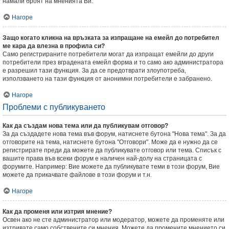
намали броят на мненията Ви.
Нагоре
Защо когато кликна на връзката за изпращане на емейл до потребител
ме кара да влезна в профила си?
Само регистрираните потребители могат да изпращат емейли до други
потребители през вградената емейл форма и то само ако администратора
е разрешил тази функция. За да се предотврати злоупотреба,
използването на тази функция от анонимни потребители е забранено.
Нагоре
Проблеми с публикуването
Как да създам нова тема или да публикувам отговор?
За да създадете нова тема във форум, натиснете бутона "Нова тема". За да
отговорите на тема, натиснете бутона "Отговори". Може да е нужно да се
регистрирате преди да можете да публикувате отговор или тема. Списък с
вашите права във всеки форум е наличен най-долу на страницата с
форумите. Например: Вие можете да публикувате теми в този форум, Вие
можете да прикачвате файлове в този форум и т.н.
Нагоре
Как да променя или изтрия мнение?
Освен ако не сте администратор или модератор, можете да променяте или
изтривате само собствените си мнения. Можете да промените мнението си