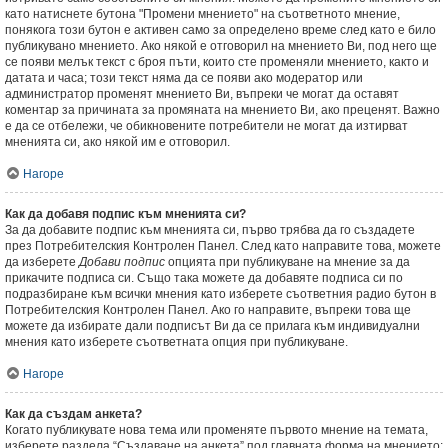
като натиснете бутона "Промени мнението" на съответното мнение,
понякога този бутон е активен само за определено време след като е било
публикувано мнението. Ако някой е отговорил на мнението Ви, под него ще
се появи мелък текст с броя пъти, които сте променяли мнението, както и
датата и часа; този текст няма да се появи ако модератор или
администратор променят мнението Ви, въпреки че могат да оставят
коментар за причината за промяната на мнението Ви, ако преценят. Важно
е да се отбележи, че обикновените потребители не могат да изтирват
мненията си, ако някой им е отговорил.
Нагоре
Как да добавя подпис към мненията си?
За да добавите подпис към мненията си, първо трябва да го създадете
през Потребителския Контролен Панел. След като направите това, можете
да изберете
Добави подпис
опцията при публикуване на мнение за да
прикачите подписа си. Също така можете да добавяте подписа си по
подразбиране към всички мнения като изберете съответния радио бутон в
Потребителския Контролен Панел. Ако го направите, въпреки това ще
можете да избирате дали подписът Ви да се прилага към индивидуални
мнения като изберете съответната опция при публикуване.
Нагоре
Как да създам анкета?
Когато публикувате нова тема или променяте първото мнение на темата,
изберете раздела “Създаване на анкета” под главната форма на мнението;