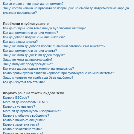
Какъв е рангът ми и как да го променя?
Защо когато кликна на връзката за изпращане на емейл до потребител ме кара да
влезна в профила си?
Проблеми с публикуването
Как да създам нова тема или да публикувам отговор?
Как да променя или изтрия мнение?
Как да добавя подпис към мненията си?
Как да създам анкета?
Защо не мога да добавя повече възможни отговори към анкетата?
Как да променя или изтрия анкета?
Защо не мога да достъпя даден форум?
Защо не мога да прикача файл?
Защо получих предупреждение?
Как мога да докладвам мнения на модератор?
Какво прави бутона “Запази чернова” при публикуване на мнение/тема?
Защо мнението ми трябва да бъде одобрено?
Как да избутам темата ми?
Форматиране на текст и видове теми
Какво е BBCode?
Мога ли да използвам HTML?
Какво са усмивките?
Мога ли да публикувам изображения?
Какво е глобално съобщение?
Какво е важно съобщение?
Какво е закачена тема?
Какво е заключена тема?
Какво е иконка на темата?