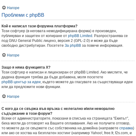
Нагоре
Проблеми с phpBB
Кой е написал тази форумна платформа?
Този софтуер (в неговата немодифицирана форма) е произведен,
публикуван и защитен от копиране от
phpBB Limited
. Разпространява се
под GNU General Public лиценз, версия 2 (GPL-2.0) и може да бъде
свободно дистрибутиран. Посетете
За phpBB
за повече информация.
Нагоре
Защо я няма функцията X?
Този софтуер е написан и лицензиран от phpBB Limited. Ако мислите, че
дадена функция трябва да бъде добавена, моля посетете
phpBB център за идеи
, където можете да гласувате за съществуващи идеи
или да предложите нови функции.
Нагоре
С кого да се свържа във връзка с нелегално и/или неморално
съдържание в този форум?
Всеки от администраторите, показани в списъка на страницата “Екипът”,
биха могли да отговорят на Вашите оплаквания. Ако не получите отговор,
то можете да се свържете със собственика на домейна (направете
справка
)
или ако се хоства на безплатен хостинг (например Yahoo!, free.fr, f2s.com, и