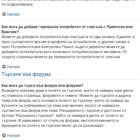
по подразбиране.
Нагоре
Как мога да добавя / премахна потребител от списъка с Приятели или
Врагове?
Можете да добавите потребител към списъците по два начина. Единият е
чрез съответните връзки в профила на потребителя, а другият начин е
през Потребителския Контролен Панел, където директно можете да
добавяте потребители като изписвате потребителските им имена. От
същата страница можете да премахнете потребители от списъка.
Нагоре
Търсене във форума
Как мога да търся във форум или форуми?
Въведете ключова дума в полето за търсене, което се намира горе дясно
на главната страница, форумите и темите. Можете да търсите в дадена
тема или форум, като ползвате полето за търсене, което се намира до
бутоните за публикуване на тема или мнение, когато се намирате
съответно във форум или тема. Разширеното търсене е достъпно от
бутона “Разширено търсене”, който се намира в дясно от полето за
търсене. В зависимост от стила на форума, местоположението и
функциите на полето за търсене могат да се различават.
Нагоре