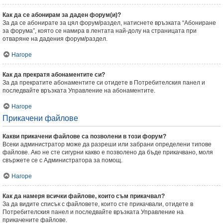
Как да се абонирам за даден форум(и)?
За да се абонирате за цял форум/раздел, натиснете връзката “Абониране
за форума”, която се намира в лентата най-долу на страницата при
отваряне на дадения форум/раздел.
Нагоре
Как да прекратя абонаментите си?
За да прекратите абонаментите си отидете в Потребителския панел и
последвайте връзката Управление на абонаментите.
Нагоре
Прикачени файлове
Какви прикачени файлове са позволени в този форум?
Всеки администратор може да разреши или забрани определени типове
файлове. Ако не сте сигурни какво е позволено да бъде прикачвано, моля
свържете се с Администратора за помощ.
Нагоре
Как да намеря всички файлове, които съм прикачвал?
За да видите списък с файловете, които сте прикачвали, отидете в
Потребителския панел и последвайте връзката Управление на
прикачените файлове.