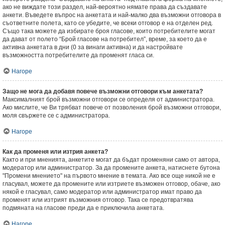
ако не виждате този раздел, най-вероятно нямате права да създавате
анкети. Въведете въпрос на анкетата и най-малко два възможни отговора в
съответните полета, като се убедите, че всеки отговор е на отделен ред.
Също така можете да избирате броя гласове, които потребителите могат
да дават от полето “Брой гласове на потребител”, време, за което да е
активна анкетата в дни (0 за винаги активна) и да настройвате
възможността потребителите да променят гласа си.
Нагоре
Защо не мога да добавя повече възможни отговори към анкетата?
Максималният брой възможни отговори се определя от администратора.
Ако мислите, че Ви трябват повече от позволения брой възможни отговори,
моля свържете се с администратора.
Нагоре
Как да променя или изтрия анкета?
Както и при мненията, анкетите могат да бъдат променяни само от автора,
модератор или администратор. За да промените анкета, натиснете бутона
"Промени мнението" на първото мнение в темата. Ако все още никой не е
гласувал, можете да промените или изтриете възможен отговор, обаче, ако
някой е гласувал, само модератор или администратор имат право да
променят или изтрият възможния отговор. Така се предотвратява
подмяната на гласове преди да е приключила анкетата.
Нагоре