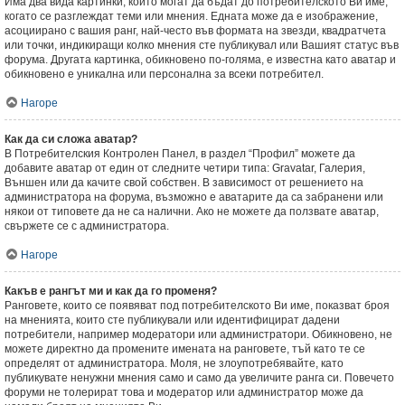
Има два вида картинки, които могат да бъдат до потребителското Ви име,
когато се разглеждат теми или мнения. Едната може да е изображение,
асоциирано с вашия ранг, най-често във формата на звезди, квадратчета
или точки, индикиращи колко мнения сте публикувал или Вашият статус във
форума. Другата картинка, обикновено по-голяма, е известна като аватар и
обикновено е уникална или персонална за всеки потребител.
Нагоре
Как да си сложа аватар?
В Потребителския Контролен Панел, в раздел “Профил” можете да
добавите аватар от един от следните четири типа: Gravatar, Галерия,
Външен или да качите свой собствен. В зависимост от решението на
администратора на форума, възможно е аватарите да са забранени или
някои от типовете да не са налични. Ако не можете да ползвате аватар,
свържете се с администратора.
Нагоре
Какъв е рангът ми и как да го променя?
Ранговете, които се появяват под потребителското Ви име, показват броя
на мненията, които сте публикували или идентифицират дадени
потребители, например модератори или администратори. Обикновено, не
можете директно да промените имената на ранговете, тъй като те се
определят от администратора. Моля, не злоупотребявайте, като
публикувате ненужни мнения само и само да увеличите ранга си. Повечето
форуми не толерират това и модератор или администратор може да