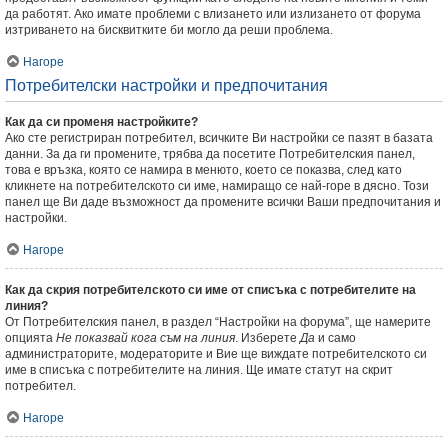
да работят. Ако имате проблеми с влизането или излизането от форума
изтриването на бисквитките би могло да реши проблема.
Нагоре
Потребителски настройки и предпочитания
Как да си променя настройките?
Ако сте регистриран потребител, всичките Ви настройки се пазят в базата
данни. За да ги промените, трябва да посетите Потребителския панел,
това е връзка, която се намира в менюто, което се показва, след като
кликнете на потребителското си име, намиращо се най-горе в дясно. Този
панел ще Ви даде възможност да промените всички Ваши предпочитания и
настройки.
Нагоре
Как да скрия потребителското си име от списъка с потребителите на
линия?
От Потребителския панел, в раздел “Настройки на форума”, ще намерите
опцията
Не показвай кога съм на линия
. Изберете
Да
и само
администраторите, модераторите и Вие ще виждате потребителското си
име в списъка с потребителите на линия. Ще имате статут на скрит
потребител.
Нагоре