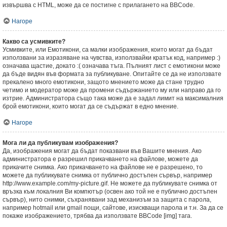
извършва с HTML, може да се постигне с прилагането на BBCode.
Нагоре
Какво са усмивките?
Усмивките, или Емотикони, са малки изображения, които могат да бъдат
използвани за изразяване на чувства, използвайки кратък код, например :)
означава щастие, докато :( означава тъга. Пълният лист с емотикони може
да бъде видян във формата за публикуване. Опитайте се да не използвате
прекалено много емотикони, защото мнението може да стане трудно
четимо и модератор може да промени съдържанието му или направо да го
изтрие. Администратора също така може да е задал лимит на максималния
брой емотикони, които могат да се съдържат в едно мнение.
Нагоре
Мога ли да публикувам изображения?
Да, изображения могат да бъдат показвани във Вашите мнения. Ако
администратора е разрешил прикачването на файлове, можете да
прикачите снимка. Ако прикачването на файлове не е разрешено, то
можете да публикувате снимка от публично достъпен сървър, например
http://www.example.com/my-picture.gif. Не можете да публикувате снимка от
връзка към локалния Ви компютър (освен ако той не е публично достъпен
сървър), нито снимки, съхранявани зад механизъм за защита с парола,
например hotmail или gmail пощи, сайтове, изискващи парола и т.н. За да се
покаже изображението, трябва да използвате BBCode [img] тага.