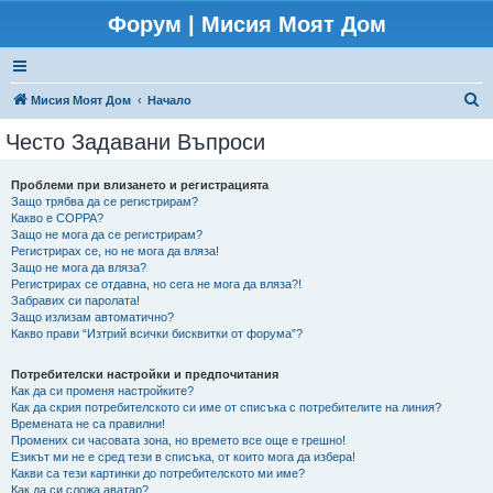
Форум | Мисия Моят Дом
Т
Мисия Моят Дом
Начало
ъ
Често Задавани Въпроси
р
с
Проблеми при влизането и регистрацията
Защо трябва да се регистрирам?
е
Какво е COPPA?
н
Защо не мога да се регистрирам?
Регистрирах се, но не мога да вляза!
е
Защо не мога да вляза?
Регистрирах се отдавна, но сега не мога да вляза?!
Забравих си паролата!
Защо излизам автоматично?
Какво прави “Изтрий всички бисквитки от форума”?
Потребителски настройки и предпочитания
Как да си променя настройките?
Как да скрия потребителското си име от списъка с потребителите на линия?
Времената не са правилни!
Промених си часовата зона, но времето все още е грешно!
Езикът ми не е сред тези в списъка, от които мога да избера!
Какви са тези картинки до потребителското ми име?
Как да си сложа аватар?