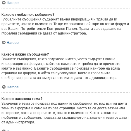
Нагоре
Какво е глобално съобщение?
Глобалните съобщения съдържат важна информация и трябва да ги
прочетете, когато е възможно. Те ще се показват най-горе на всеки форум и
във Вашия Потребителски Контролен Панел. Правата за създаване на
глобални съобщения се дават от администратора.
Нагоре
Какво е важно съобщение?
Важните съобщения, както подсказва името, често съдържат важна
информация за форума, в който се намирате и трябва да ги прочетете,
когато е възможно. Важните съобщения се показват най-горе на всяка
страница на форума, в който са публикувани. Както и глобалните
съобщения, правата за създаването им се дават от администратора.
Нагоре
Какво е закачена тема?
Закачените теми се показват под важните съобщения, но над всички други
теми във форума и само на първа страница. Често те са доста важни или
интересни, затова ги прочетете, когато е възможно. Както важните и
глобалните съобщения, правата за създаването на закачени теми се дават
от администратора.