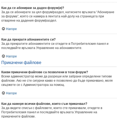
Как да се абонирам за даден форум(и)?
За да се абонирате за цял форум/раздел, натиснете връзката “Абониране
за форума”, която се намира в лентата най-долу на страницата при
отваряне на дадения форум/раздел.
Нагоре
Как да прекратя абонаментите си?
За да прекратите абонаментите си отидете в Потребителския панел и
последвайте връзката Управление на абонаментите.
Нагоре
Прикачени файлове
Какви прикачени файлове са позволени в този форум?
Всеки администратор може да разреши или забрани определени типове
файлове. Ако не сте сигурни какво е позволено да бъде прикачвано, моля
свържете се с Администратора за помощ.
Нагоре
Как да намеря всички файлове, които съм прикачвал?
За да видите списък с файловете, които сте прикачвали, отидете в
Потребителския панел и последвайте връзката Управление на
прикачените файлове.