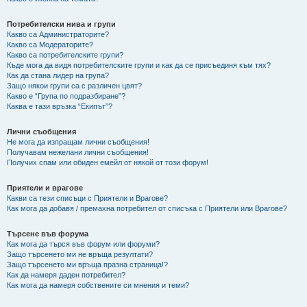
Потребителски нива и групи
Какво са Администраторите?
Какво са Модераторите?
Какво са потребителските групи?
Къде мога да видя потребителските групи и как да се присъединя към тях?
Как да стана лидер на група?
Защо някои групи са с различен цвят?
Какво е “Група по подразбиране”?
Каква е тази връзка “Екипът”?
Лични съобщения
Не мога да изпращам лични съобщения!
Получавам нежелани лични съобщения!
Получих спам или обиден емейл от някой от този форум!
Приятели и врагове
Какви са тези списъци с Приятели и Врагове?
Как мога да добавя / премахна потребител от списъка с Приятели или Врагове?
Търсене във форума
Как мога да търся във форум или форуми?
Защо търсенето ми не връща резултати?
Защо търсенето ми връща празна страница!?
Как да намеря даден потребител?
Как мога да намеря собствените си мнения и теми?