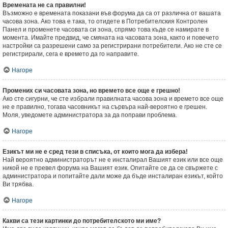
Времената не са правилни!
Възможно е времената показани във форума да са от различна от вашата
часова зона. Ако това е така, то отидете в Потребителския Контролен
Панел и променете часовата си зона, спрямо това къде се намирате в
момента. Имайте предвид, че смяната на часовата зона, както и повечето
настройки са разрешени само за регистрирани потребители. Ако не сте се
регистрирали, сега е времето да го направите.
Нагоре
Промених си часовата зона, но времето все още е грешно!
Ако сте сигурни, че сте избрали правилната часова зона и времето все още
не е правилно, тогава часовникът на сървъра най-вероятно е грешен.
Моля, уведомете администратора за да поправи проблема.
Нагоре
Езикът ми не е сред тези в списъка, от които мога да избера!
Най вероятно администраторът не е инсталирал Вашият език или все още
никой не е превел форума на Вашият език. Опитайте се да се свържете с
администратора и попитайте дали може да бъде инсталиран езикът, който
Ви трябва.
Нагоре
Какви са тези картинки до потребителското ми име?