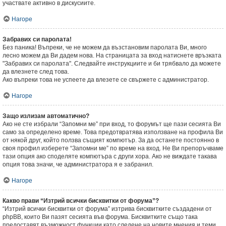
участвате активно в дискусиите.
Нагоре
Забравих си паролата!
Без паника! Въпреки, че не можем да възстановим паролата Ви, много
лесно можем да Ви дадем нова. На страницата за вход натиснете връзката
"Забравих си паролата". Следвайте инструкциите и би трябвало да можете
да влезнете след това.
Ако въпреки това не успеете да влезете се свържете с администратор.
Нагоре
Защо излизам автоматично?
Ако не сте избрали “Запомни ме” при вход, то форумът ще пази сесията Ви
само за определено време. Това предотвратява използване на профила Ви
от някой друг, който ползва същият компютър. За да останете постоянно в
своя профил изберете “Запомни ме” по време на вход. Не Ви препоръчваме
тази опция ако споделяте компютъра с други хора. Ако не виждате такава
опция това значи, че администратора я е забранил.
Нагоре
Какво прави “Изтрий всички бисквитки от форума”?
“Изтрий всички бисквитки от форума” изтрива бисквитките създадени от
phpBB, които Ви пазят сесията във форума. Бисквитките също така
предоставят възможност функции като следене на новите мнения и теми