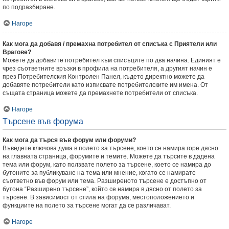
по подразбиране.
Нагоре
Как мога да добавя / премахна потребител от списъка с Приятели или
Врагове?
Можете да добавите потребител към списъците по два начина. Единият е
чрез съответните връзки в профила на потребителя, а другият начин е
през Потребителския Контролен Панел, където директно можете да
добавяте потребители като изписвате потребителските им имена. От
същата страница можете да премахнете потребители от списъка.
Нагоре
Търсене във форума
Как мога да търся във форум или форуми?
Въведете ключова дума в полето за търсене, което се намира горе дясно
на главната страница, форумите и темите. Можете да търсите в дадена
тема или форум, като ползвате полето за търсене, което се намира до
бутоните за публикуване на тема или мнение, когато се намирате
съответно във форум или тема. Разширеното търсене е достъпно от
бутона “Разширено търсене”, който се намира в дясно от полето за
търсене. В зависимост от стила на форума, местоположението и
функциите на полето за търсене могат да се различават.
Нагоре