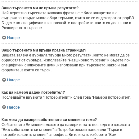
Защо търсенето ми не връща резултати?
Най-вероятно търсената ключова фраза не е била конкретна и е
съдържала твърде много общи термини, които не се индексират от phpBB.
Бъдете по-специфични и използвайте настройките, които са достъпни в
Разширеното търсене.
Нагоре
Защо търсенето ми връща празна страница!?
Вашата заявка е върнала твърде много резултати, които не могат да се
обработят от сървъра. Използвайте “Разширено търсене” и бъдете по-
специфични с ключовите думи, използвани при търсенето, както и във
форумите, в които се търси.
Нагоре
Как да намеря даден потребител?
Последвайте връзката “Потребители” и след това “Намери потребител”.
Нагоре
Как мога да намеря собствените си мнения и теми?
Собствените Ви мнения можете да намерите като последвате връзката
“Виж собствените си мнения” в Потребителския панел или “Търси в
потребителските мнения” в профила Ви или като изберете “Виж