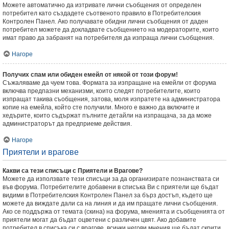
Можете автоматично да изтривате лични съобщения от определен
потребител като създадете съотвеното правило в Потребителския
Контролен Панел. Ако получавате обидни лични съобщения от даден
потребител можете да докладвате съобщението на модераторите, които
имат право да забранят на потребителя да изпраща лични съобщения.
Нагоре
Получих спам или обиден емейл от някой от този форум!
Съжаляваме да чуем това. Формата за изпращане на емейли от форума
включва предпазни механизми, които следят потребителите, които
изпращат такива съобщения, затова, моля изпратете на администратора
копие на емейла, който сте получили. Много е важно да включите и
хедърите, които съдържат пълните детайли на изпращача, за да може
администраторът да предприеме действия.
Нагоре
Приятели и врагове
Какви са тези списъци с Приятели и Врагове?
Можете да използвате тези списъци за да организирате познанствата си
във форума. Потребителите добавени в списъка Ви с приятели ще бъдат
видими в Потребителския Контролен Панел за бърз достъп, където ще
можете да виждате дали са на линия и да им пращате лични съобщения.
Ако се поддържа от темата (скина) на форума, мненията и съобщенията от
приятели могат да бъдат оцветени с различен цвят. Ако добавите
потребител в списъка си с врагове, всички негови мнения ще бъдат скрити