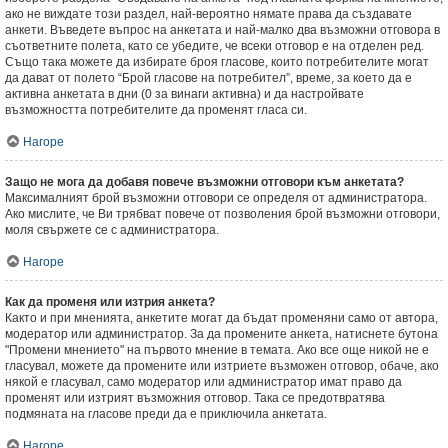
ако не виждате този раздел, най-вероятно нямате права да създавате
анкети. Въведете въпрос на анкетата и най-малко два възможни отговора в
съответните полета, като се убедите, че всеки отговор е на отделен ред.
Също така можете да избирате броя гласове, които потребителите могат
да дават от полето “Брой гласове на потребител”, време, за което да е
активна анкетата в дни (0 за винаги активна) и да настройвате
възможността потребителите да променят гласа си.
Нагоре
Защо не мога да добавя повече възможни отговори към анкетата?
Максималният брой възможни отговори се определя от администратора.
Ако мислите, че Ви трябват повече от позволения брой възможни отговори,
моля свържете се с администратора.
Нагоре
Как да променя или изтрия анкета?
Както и при мненията, анкетите могат да бъдат променяни само от автора,
модератор или администратор. За да промените анкета, натиснете бутона
"Промени мнението" на първото мнение в темата. Ако все още никой не е
гласувал, можете да промените или изтриете възможен отговор, обаче, ако
някой е гласувал, само модератор или администратор имат право да
променят или изтрият възможния отговор. Така се предотвратява
подмяната на гласове преди да е приключила анкетата.
Нагоре