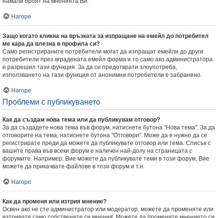
намали броят на мненията Ви.
Нагоре
Защо когато кликна на връзката за изпращане на емейл до потребител
ме кара да влезна в профила си?
Само регистрираните потребители могат да изпращат емейли до други
потребители през вградената емейл форма и то само ако администратора
е разрешил тази функция. За да се предотврати злоупотреба,
използването на тази функция от анонимни потребители е забранено.
Нагоре
Проблеми с публикуването
Как да създам нова тема или да публикувам отговор?
За да създадете нова тема във форум, натиснете бутона "Нова тема". За да
отговорите на тема, натиснете бутона "Отговори". Може да е нужно да се
регистрирате преди да можете да публикувате отговор или тема. Списък с
вашите права във всеки форум е наличен най-долу на страницата с
форумите. Например: Вие можете да публикувате теми в този форум, Вие
можете да прикачвате файлове в този форум и т.н.
Нагоре
Как да променя или изтрия мнение?
Освен ако не сте администратор или модератор, можете да променяте или
изтривате само собствените си мнения. Можете да промените мнението си