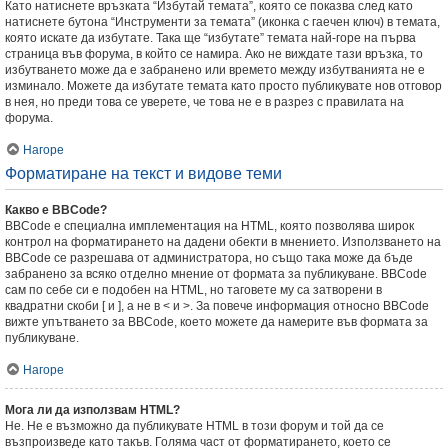
Като натиснете връзката “Избутай темата”, която се показва след като
натиснете бутона “Инструменти за темата” (иконка с гаечен ключ) в темата,
която искате да избутате. Така ще “избутате” темата най-горе на първа
страница във форума, в който се намира. Ако не виждате тази връзка, то
избутването може да е забранено или времето между избутванията не е
изминало. Можете да избутате темата като просто публикувате нов отговор
в нея, но преди това се уверете, че това не е в разрез с правилата на
форума.
Нагоре
Форматиране на текст и видове теми
Какво е BBCode?
BBCode е специална имплементация на HTML, която позволява широк
контрол на форматирането на дадени обекти в мнението. Използването на
BBCode се разрешава от администратора, но също така може да бъде
забранено за всяко отделно мнение от формата за публикуване. BBCode
сам по себе си е подобен на HTML, но таговете му са затворени в
квадратни скоби [ и ], а не в < и >. За повече информация относно BBCode
вижте упътването за BBCode, което можете да намерите във формата за
публикуване.
Нагоре
Мога ли да използвам HTML?
Не. Не е възможно да публикувате HTML в този форум и той да се
възпроизведе като такъв. Голяма част от форматирането, което се