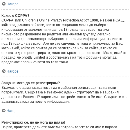
Нагоре
Какво е COPPA?
COPPA, или Children’s Online Privacy Protection Act от 1998, е закон в САЩ,
който задължава сайтове, които потенциално могат да събират
информация от малолетни лица под 13 годишна възраст да имат
писменото разрешение на родител или някакъв друг вид легално
съглашение, позволяващо събирането на лична информация от лицето
под 13 годишна възраст. Ако не сте сигурни, че това е приложимо за Вас,
като някой, който се опитва да се регистрира или за сайта, в който се
опитвате да се регистрирате, моля потърсете правен съвет. Моля, имайте
предвид, че phpBB Limited и собственикът на този форум не могат да
предложат правни съвети по тази точка.
Нагоре
Защо не мога да се регистрирам?
Възможно е администраторът да е забранил регистрацията на нови
потребители. Също така е възможно администраторът да е забранил
достъпът от Вашият IP адрес или с потребителското Ви име. Свържете се с
администратора за повече информация.
Нагоре
Регистрирах се, но не мога да вляза!
Първо, проверете дали сте въвели потребителското си име и парола