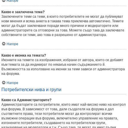
Нагоре
Какво е заключена тема?
Заключените теми са теми, в които потребителите не могат да публикуват
нови мнения и всяка анкета в такава тема приключва автоматично. Темите
могат да бъдат заключвани поради много причини и модераторите или
администраторите са отговорни за това. Можете също така да заключвате
собствените си теми, ако това е разрешено от администратора.
Нагоре
Какво е иконка на темата?
Иконките на темите са изображения, избрани от автора, които се добавят
към темата за да индикират по някакъв начин съдържанието й.
Възможността за използване на иконки за теми зависи от администратора
на форума.
Нагоре
Потребителски нива и групи
Какво са Администраторите?
Администраторите са потребители, които имат най-високо ниво на контрол
във форума. В зависимост от това, дали създателя на форума е дал
съответните права, тези потребители могат да контролират всички
възможни операции във форума, включително управление на правата,
изгонените потребители, създаването на потребителски групи,
назначаване на модератори и т.н. Също така, те могат да имат пълни