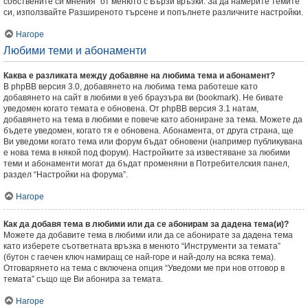
собствените си мнения” от менюто с Бързи връзки. За да намерите темите
си, използвайте Разширеното търсене и попълнете различните настройки.
Нагоре
Любими теми и абонаменти
Каква е разликата между добавяне на любима тема и абонамент?
В phpBB версия 3.0, добавянето на любима тема работеше като
добавянето на сайт в любими в уеб браузъра ви (bookmark). Не бивате
уведомен когато темата е обновена. От phpBB версия 3.1 натам,
добавянето на тема в любими е повече като абониране за тема. Можете да
бъдете уведомен, когато тя е обновена. Абонамента, от друга страна, ще
Ви уведоми когато тема или форум бъдат обновени (например публикувана
е нова тема в някой под форум). Настройките за известяване за любими
теми и абонаменти могат да бъдат променяни в Потребителския панел,
раздел “Настройки на форума”.
Нагоре
Как да добавя тема в любими или да се абонирам за дадена тема(и)?
Можете да добавите тема в любими или да се абонирате за дадена тема
като изберете съответната връзка в менюто “Инструменти за темата”
(бутон с гаечен ключ намиращ се най-горе и най-долу на всяка тема).
Отговарянето на тема с включена опция “Уведоми ме при нов отговор в
темата” също ще Ви абонира за темата.
Нагоре