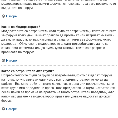
модераторски права във всички форуми, отново, ако това им е позволено от
създателя на форума.
Нагоре
Какво са Модераторите?
Модераторите са потребители (или група от потребители), които се грижат
за форума всеки ден. Те имат правото да променят или изтриват мнения и
да заключват, отключват, изтриват и разделят теми във форумите, които
модерират. Обикновено модераторите следят потребителите да не се
отклоняват от темата или да публикуват мнения, които са в разрез с
правилата на форума.
Нагоре
Какво са потребителските групи?
Потребителските групи са групи от потребители, които разделят форума
на по-малки управляеми единици, с които администраторите могат да
работят. Всеки потребител може да членува в една или повече групи, като
всяка група има определени права. Това предоставя на администраторите
лесен начин за промяна на правата на много потребители наведнъж, като
например даване на модераторски права или даване на достъп до скрит
форум.
Нагоре