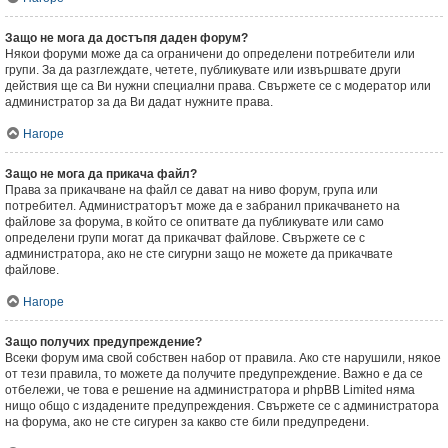
Защо не мога да достъпя даден форум?
Някои форуми може да са ограничени до определени потребители или
групи. За да разглеждате, четете, публикувате или извършвате други
действия ще са Ви нужни специални права. Свържете се с модератор или
администратор за да Ви дадат нужните права.
Нагоре
Защо не мога да прикача файл?
Права за прикачване на файл се дават на ниво форум, група или
потребител. Администраторът може да е забранил прикачването на
файлове за форума, в който се опитвате да публикувате или само
определени групи могат да прикачват файлове. Свържете се с
администратора, ако не сте сигурни защо не можете да прикачвате
файлове.
Нагоре
Защо получих предупреждение?
Всеки форум има свой собствен набор от правила. Ако сте нарушили, някое
от тези правила, то можете да получите предупреждение. Важно е да се
отбележи, че това е решение на администратора и phpBB Limited няма
нищо общо с издадените предупреждения. Свържете се с администратора
на форума, ако не сте сигурен за какво сте били предупредени.