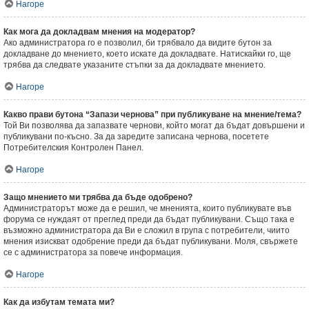
Нагоре
Как мога да докладвам мнения на модератор?
Ако администратора го е позволил, би трябвало да видите бутон за
докладване до мнението, което искате да докладвате. Натискайки го, ще
трябва да следвате указаните стъпки за да докладвате мнението.
Нагоре
Какво прави бутона “Запази чернова” при публикуване на мнение/тема?
Той Ви позволява да запазвате чернови, който могат да бъдат довършени и
публикувани по-късно. За да заредите записана чернова, посетете
Потребителския Контролен Панел.
Нагоре
Защо мнението ми трябва да бъде одобрено?
Администраторът може да е решил, че мненията, които публикувате във
форума се нуждаят от преглед преди да бъдат публикувани. Също така е
възможно администратора да Ви е сложил в група с потребители, чиито
мнения изискват одобрение преди да бъдат публикувани. Моля, свържете
се с администратора за повече информация.
Нагоре
Как да избутам темата ми?