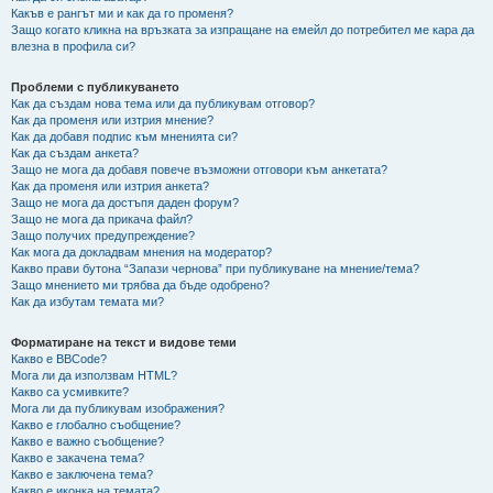
Какъв е рангът ми и как да го променя?
Защо когато кликна на връзката за изпращане на емейл до потребител ме кара да
влезна в профила си?
Проблеми с публикуването
Как да създам нова тема или да публикувам отговор?
Как да променя или изтрия мнение?
Как да добавя подпис към мненията си?
Как да създам анкета?
Защо не мога да добавя повече възможни отговори към анкетата?
Как да променя или изтрия анкета?
Защо не мога да достъпя даден форум?
Защо не мога да прикача файл?
Защо получих предупреждение?
Как мога да докладвам мнения на модератор?
Какво прави бутона “Запази чернова” при публикуване на мнение/тема?
Защо мнението ми трябва да бъде одобрено?
Как да избутам темата ми?
Форматиране на текст и видове теми
Какво е BBCode?
Мога ли да използвам HTML?
Какво са усмивките?
Мога ли да публикувам изображения?
Какво е глобално съобщение?
Какво е важно съобщение?
Какво е закачена тема?
Какво е заключена тема?
Какво е иконка на темата?