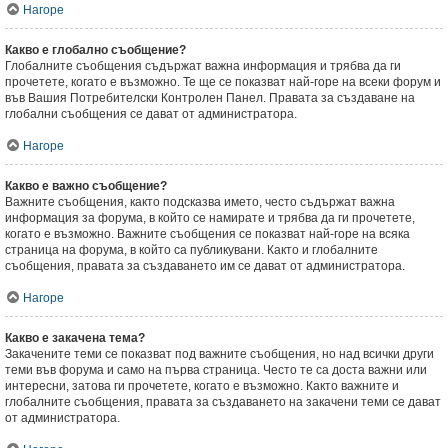
Нагоре
Какво е глобално съобщение?
Глобалните съобщения съдържат важна информация и трябва да ги
прочетете, когато е възможно. Те ще се показват най-горе на всеки форум и
във Вашия Потребителски Контролен Панел. Правата за създаване на
глобални съобщения се дават от администратора.
Нагоре
Какво е важно съобщение?
Важните съобщения, както подсказва името, често съдържат важна
информация за форума, в който се намирате и трябва да ги прочетете,
когато е възможно. Важните съобщения се показват най-горе на всяка
страница на форума, в който са публикувани. Както и глобалните
съобщения, правата за създаването им се дават от администратора.
Нагоре
Какво е закачена тема?
Закачените теми се показват под важните съобщения, но над всички други
теми във форума и само на първа страница. Често те са доста важни или
интересни, затова ги прочетете, когато е възможно. Както важните и
глобалните съобщения, правата за създаването на закачени теми се дават
от администратора.