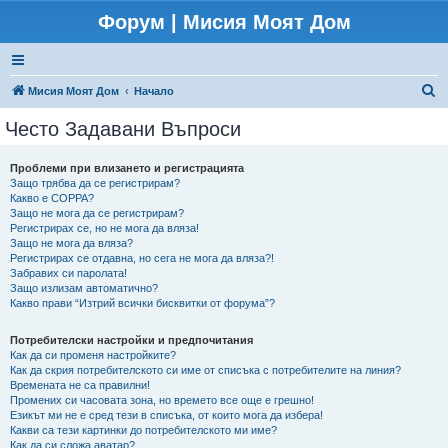
Форум | Мисия Моят Дом
Т
Мисия Моят Дом
Начало
ъ
Често Задавани Въпроси
р
с
Проблеми при влизането и регистрацията
Защо трябва да се регистрирам?
е
Какво е COPPA?
н
Защо не мога да се регистрирам?
Регистрирах се, но не мога да вляза!
е
Защо не мога да вляза?
Регистрирах се отдавна, но сега не мога да вляза?!
Забравих си паролата!
Защо излизам автоматично?
Какво прави “Изтрий всички бисквитки от форума”?
Потребителски настройки и предпочитания
Как да си променя настройките?
Как да скрия потребителското си име от списъка с потребителите на линия?
Времената не са правилни!
Промених си часовата зона, но времето все още е грешно!
Езикът ми не е сред тези в списъка, от които мога да избера!
Какви са тези картинки до потребителското ми име?
Как да си сложа аватар?