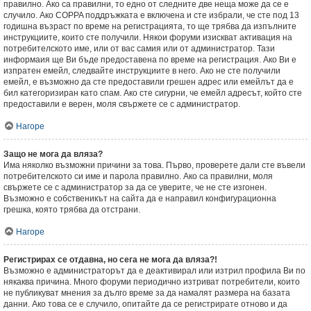
правилно. Ако са правилни, то едно от следните две неща може да се е
случило. Ако COPPA поддръжката е включена и сте избрали, че сте под 13
годишна възраст по време на регистрацията, то ще трябва да изпълните
инструкциите, които сте получили. Някои форуми изискват активация на
потребителското име, или от вас самия или от администратор. Тази
информаия ще Ви бъде предоставена по време на регистрация. Ако Ви е
изпратен емейл, следвайте инструкциите в него. Ако не сте получили
емейл, е възможно да сте предоставили грешен адрес или емейлът да е
бил категоризиран като спам. Ако сте сигурни, че емейл адресът, който сте
предоставили е верен, моля свържете се с администратор.
Нагоре
Защо не мога да вляза?
Има няколко възможни причини за това. Първо, проверете дали сте въвели
потребителското си име и парола правилно. Ако са правилни, моля
свържете се с администратор за да се уверите, че не сте изгонен.
Възможно е собственикът на сайта да е направил конфигурационна
грешка, която трябва да отстрани.
Нагоре
Регистрирах се отдавна, но сега не мога да вляза?!
Възможно е администраторът да е деактивирал или изтрил профила Ви по
някаква причина. Много форуми периодично изтриват потребители, които
не публикуват мнения за дълго време за да намалят размера на базата
данни. Ако това се е случило, опитайте да се регистрирате отново и да