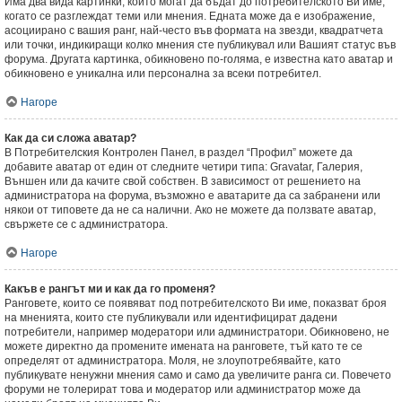
Има два вида картинки, които могат да бъдат до потребителското Ви име,
когато се разглеждат теми или мнения. Едната може да е изображение,
асоциирано с вашия ранг, най-често във формата на звезди, квадратчета
или точки, индикиращи колко мнения сте публикувал или Вашият статус във
форума. Другата картинка, обикновено по-голяма, е известна като аватар и
обикновено е уникална или персонална за всеки потребител.
Нагоре
Как да си сложа аватар?
В Потребителския Контролен Панел, в раздел “Профил” можете да
добавите аватар от един от следните четири типа: Gravatar, Галерия,
Външен или да качите свой собствен. В зависимост от решението на
администратора на форума, възможно е аватарите да са забранени или
някои от типовете да не са налични. Ако не можете да ползвате аватар,
свържете се с администратора.
Нагоре
Какъв е рангът ми и как да го променя?
Ранговете, които се появяват под потребителското Ви име, показват броя
на мненията, които сте публикували или идентифицират дадени
потребители, например модератори или администратори. Обикновено, не
можете директно да промените имената на ранговете, тъй като те се
определят от администратора. Моля, не злоупотребявайте, като
публикувате ненужни мнения само и само да увеличите ранга си. Повечето
форуми не толерират това и модератор или администратор може да