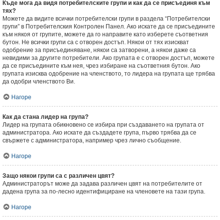
Къде мога да видя потребителските групи и как да се присъединя към
тях?
Можете да видите всички потребителски групи в раздела “Потребителски
групи” в Потребителския Контролен Панел. Ако искате да се присъедините
към някоя от групите, можете да го направите като изберете съответния
бутон. Не всички групи са с отворен достъп. Някои от тях изискват
одобрение за присъединяване, някои са затворени, а някои даже са
невидими за другите потребители. Ако групата е с отворен достъп, можете
да се присъедините към нея, чрез избиране на съответния бутон. Ако
групата изисква одобрение на членството, то лидера на групата ще трябва
да одобри членството Ви.
Нагоре
Как да стана лидер на група?
Лидер на групата обикновено се избира при създаването на групата от
администратора. Ако искате да създадете група, първо трябва да се
свържете с администратора, например чрез лично съобщение.
Нагоре
Защо някои групи са с различен цвят?
Администраторът може да задава различен цвят на потребителите от
дадена група за по-лесно идентифициране на членовете на тази група.
Нагоре