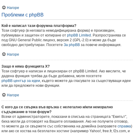
Нагоре
Проблеми с phpBB
Кой е написал тази форумна платформа?
Този софтуер (в неговата немодифицирана форма) е произведен,
публикуван и защитен от копиране от
phpBB Limited
. Разпространява се
под GNU General Public лиценз, версия 2 (GPL-2.0) и може да бъде
свободно дистрибутиран. Посетете
За phpBB
за повече информация.
Нагоре
Защо я няма функцията X?
Този софтуер е написан и лицензиран от phpBB Limited. Ако мислите, че
дадена функция трябва да бъде добавена, моля посетете
phpBB център за идеи
, където можете да гласувате за съществуващи идеи
или да предложите нови функции.
Нагоре
С кого да се свържа във връзка с нелегално и/или неморално
съдържание в този форум?
Всеки от администраторите, показани в списъка на страницата “Екипът”,
биха могли да отговорят на Вашите оплаквания. Ако не получите отговор,
то можете да се свържете със собственика на домейна (направете
справка
)
или ако се хоства на безплатен хостинг (например Yahoo!, free.fr, f2s.com, и