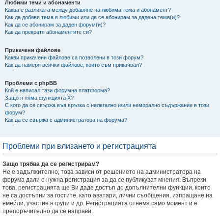
Любими теми и абонаменти
Каква е разликата между добавяне на любима тема и абонамент?
Как да добавя тема в любими или да се абонирам за дадена тема(и)?
Как да се абонирам за даден форум(и)?
Как да прекратя абонаментите си?
Прикачени файлове
Какви прикачени файлове са позволени в този форум?
Как да намеря всички файлове, които съм прикачвал?
Проблеми с phpBB
Кой е написал тази форумна платформа?
Защо я няма функцията X?
С кого да се свържа във връзка с нелегално и/или неморално съдържание в този
форум?
Как да се свържа с администратора на форума?
Проблеми при влизането и регистрацията
Защо трябва да се регистрирам?
Не е задължително, това зависи от решението на администратора на
форума дали е нужна регистрация за да се публикуват мнения. Въпреки
това, регистрацията ще Ви даде достъп до допълнителни функции, които
не са достъпни за гостите, като аватари, лични съобщения, изпращане на
емейли, участие в групи и др. Регистрацията отнема само момент и е
препоръчително да се направи.