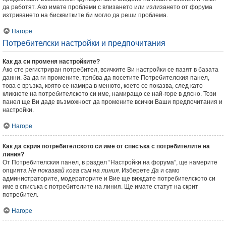
да работят. Ако имате проблеми с влизането или излизането от форума
изтриването на бисквитките би могло да реши проблема.
Нагоре
Потребителски настройки и предпочитания
Как да си променя настройките?
Ако сте регистриран потребител, всичките Ви настройки се пазят в базата
данни. За да ги промените, трябва да посетите Потребителския панел,
това е връзка, която се намира в менюто, което се показва, след като
кликнете на потребителското си име, намиращо се най-горе в дясно. Този
панел ще Ви даде възможност да промените всички Ваши предпочитания и
настройки.
Нагоре
Как да скрия потребителското си име от списъка с потребителите на
линия?
От Потребителския панел, в раздел “Настройки на форума”, ще намерите
опцията
Не показвай кога съм на линия
. Изберете
Да
и само
администраторите, модераторите и Вие ще виждате потребителското си
име в списъка с потребителите на линия. Ще имате статут на скрит
потребител.
Нагоре