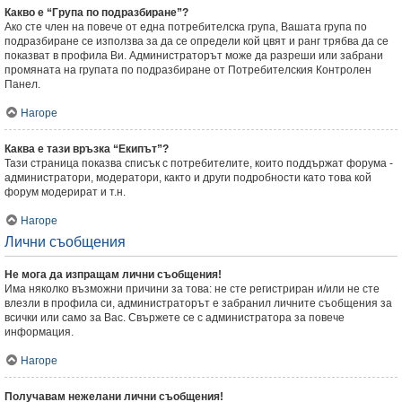
Какво е “Група по подразбиране”?
Ако сте член на повече от една потребителска група, Вашата група по
подразбиране се използва за да се определи кой цвят и ранг трябва да се
показват в профила Ви. Администраторът може да разреши или забрани
промяната на групата по подразбиране от Потребителския Контролен
Панел.
Нагоре
Каква е тази връзка “Екипът”?
Тази страница показва списък с потребителите, които поддържат форума -
администратори, модератори, както и други подробности като това кой
форум модерират и т.н.
Нагоре
Лични съобщения
Не мога да изпращам лични съобщения!
Има няколко възможни причини за това: не сте регистриран и/или не сте
влезли в профила си, администраторът е забранил личните съобщения за
всички или само за Вас. Свържете се с администратора за повече
информация.
Нагоре
Получавам нежелани лични съобщения!