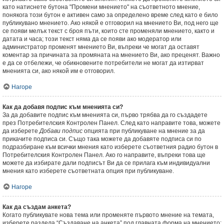
като натиснете бутона "Промени мнението" на съответното мнение,
понякога този бутон е активен само за определено време след като е било
публикувано мнението. Ако някой е отговорил на мнението Ви, под него ще
се появи мелък текст с броя пъти, които сте променяли мнението, както и
датата и часа; този текст няма да се появи ако модератор или
администратор променят мнението Ви, въпреки че могат да оставят
коментар за причината за промяната на мнението Ви, ако преценят. Важно
е да се отбележи, че обикновените потребители не могат да изтирват
мненията си, ако някой им е отговорил.
Нагоре
Как да добавя подпис към мненията си?
За да добавите подпис към мненията си, първо трябва да го създадете
през Потребителския Контролен Панел. След като направите това, можете
да изберете
Добави подпис
опцията при публикуване на мнение за да
прикачите подписа си. Също така можете да добавяте подписа си по
подразбиране към всички мнения като изберете съответния радио бутон в
Потребителския Контролен Панел. Ако го направите, въпреки това ще
можете да избирате дали подписът Ви да се прилага към индивидуални
мнения като изберете съответната опция при публикуване.
Нагоре
Как да създам анкета?
Когато публикувате нова тема или променяте първото мнение на темата,
изберете раздела “Създаване на анкета” под главната форма на мнението;