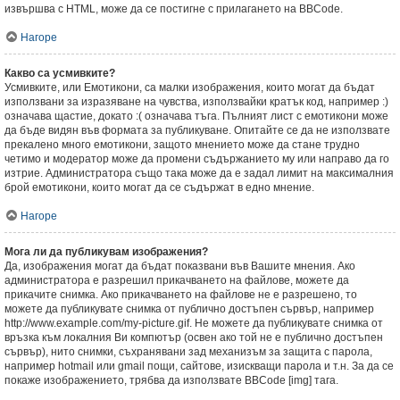
извършва с HTML, може да се постигне с прилагането на BBCode.
Нагоре
Какво са усмивките?
Усмивките, или Емотикони, са малки изображения, които могат да бъдат
използвани за изразяване на чувства, използвайки кратък код, например :)
означава щастие, докато :( означава тъга. Пълният лист с емотикони може
да бъде видян във формата за публикуване. Опитайте се да не използвате
прекалено много емотикони, защото мнението може да стане трудно
четимо и модератор може да промени съдържанието му или направо да го
изтрие. Администратора също така може да е задал лимит на максималния
брой емотикони, които могат да се съдържат в едно мнение.
Нагоре
Мога ли да публикувам изображения?
Да, изображения могат да бъдат показвани във Вашите мнения. Ако
администратора е разрешил прикачването на файлове, можете да
прикачите снимка. Ако прикачването на файлове не е разрешено, то
можете да публикувате снимка от публично достъпен сървър, например
http://www.example.com/my-picture.gif. Не можете да публикувате снимка от
връзка към локалния Ви компютър (освен ако той не е публично достъпен
сървър), нито снимки, съхранявани зад механизъм за защита с парола,
например hotmail или gmail пощи, сайтове, изискващи парола и т.н. За да се
покаже изображението, трябва да използвате BBCode [img] тага.