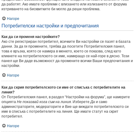
да работят. Ако имате проблеми с влизането или излизането от форума
изтриването на бисквитките би могло да реши проблема.
Нагоре
Потребителски настройки и предпочитания
Как да си променя настройките?
Ако сте регистриран потребител, всичките Ви настройки се пазят в базата
данни. За да ги промените, трябва да посетите Потребителския панел,
това е връзка, която се намира в менюто, което се показва, след като
кликнете на потребителското си име, намиращо се най-горе в дясно. Този
панел ще Ви даде възможност да промените всички Ваши предпочитания и
настройки.
Нагоре
Как да скрия потребителското си име от списъка с потребителите на
линия?
От Потребителския панел, в раздел “Настройки на форума”, ще намерите
опцията
Не показвай кога съм на линия
. Изберете
Да
и само
администраторите, модераторите и Вие ще виждате потребителското си
име в списъка с потребителите на линия. Ще имате статут на скрит
потребител.
Нагоре