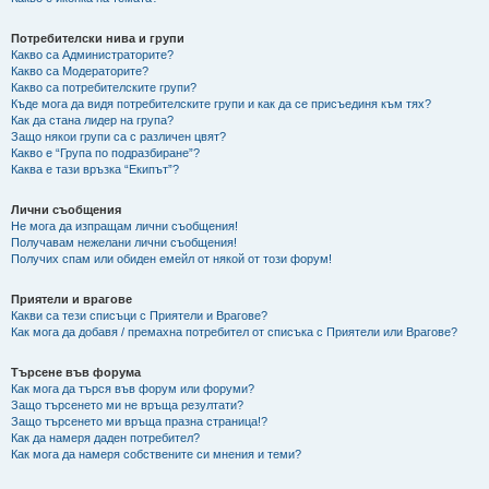
Потребителски нива и групи
Какво са Администраторите?
Какво са Модераторите?
Какво са потребителските групи?
Къде мога да видя потребителските групи и как да се присъединя към тях?
Как да стана лидер на група?
Защо някои групи са с различен цвят?
Какво е “Група по подразбиране”?
Каква е тази връзка “Екипът”?
Лични съобщения
Не мога да изпращам лични съобщения!
Получавам нежелани лични съобщения!
Получих спам или обиден емейл от някой от този форум!
Приятели и врагове
Какви са тези списъци с Приятели и Врагове?
Как мога да добавя / премахна потребител от списъка с Приятели или Врагове?
Търсене във форума
Как мога да търся във форум или форуми?
Защо търсенето ми не връща резултати?
Защо търсенето ми връща празна страница!?
Как да намеря даден потребител?
Как мога да намеря собствените си мнения и теми?