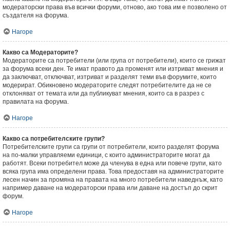
модераторски права във всички форуми, отново, ако това им е позволено от
създателя на форума.
Нагоре
Какво са Модераторите?
Модераторите са потребители (или група от потребители), които се грижат
за форума всеки ден. Те имат правото да променят или изтриват мнения и
да заключват, отключват, изтриват и разделят теми във форумите, които
модерират. Обикновено модераторите следят потребителите да не се
отклоняват от темата или да публикуват мнения, които са в разрез с
правилата на форума.
Нагоре
Какво са потребителските групи?
Потребителските групи са групи от потребители, които разделят форума
на по-малки управляеми единици, с които администраторите могат да
работят. Всеки потребител може да членува в една или повече групи, като
всяка група има определени права. Това предоставя на администраторите
лесен начин за промяна на правата на много потребители наведнъж, като
например даване на модераторски права или даване на достъп до скрит
форум.
Нагоре