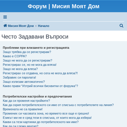
Форум | Мисия Моят Дом
Т
Мисия Моят Дом
Начало
ъ
Често Задавани Въпроси
р
с
Проблеми при влизането и регистрацията
Защо трябва да се регистрирам?
е
Какво е COPPA?
н
Защо не мога да се регистрирам?
Регистрирах се, но не мога да вляза!
е
Защо не мога да вляза?
Регистрирах се отдавна, но сега не мога да вляза?!
Забравих си паролата!
Защо излизам автоматично?
Какво прави “Изтрий всички бисквитки от форума”?
Потребителски настройки и предпочитания
Как да си променя настройките?
Как да скрия потребителското си име от списъка с потребителите на линия?
Времената не са правилни!
Промених си часовата зона, но времето все още е грешно!
Езикът ми не е сред тези в списъка, от които мога да избера!
Какви са тези картинки до потребителското ми име?
Как да си сложа аватар?