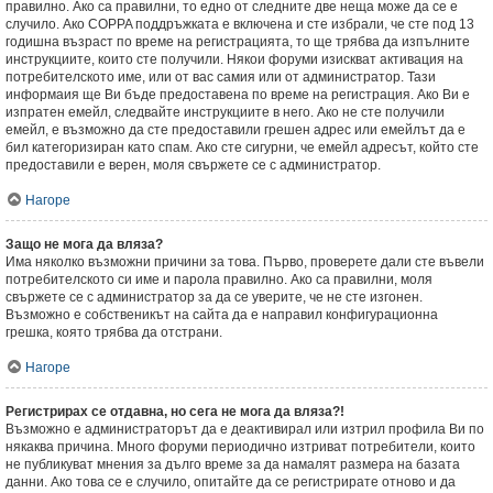
правилно. Ако са правилни, то едно от следните две неща може да се е
случило. Ако COPPA поддръжката е включена и сте избрали, че сте под 13
годишна възраст по време на регистрацията, то ще трябва да изпълните
инструкциите, които сте получили. Някои форуми изискват активация на
потребителското име, или от вас самия или от администратор. Тази
информаия ще Ви бъде предоставена по време на регистрация. Ако Ви е
изпратен емейл, следвайте инструкциите в него. Ако не сте получили
емейл, е възможно да сте предоставили грешен адрес или емейлът да е
бил категоризиран като спам. Ако сте сигурни, че емейл адресът, който сте
предоставили е верен, моля свържете се с администратор.
Нагоре
Защо не мога да вляза?
Има няколко възможни причини за това. Първо, проверете дали сте въвели
потребителското си име и парола правилно. Ако са правилни, моля
свържете се с администратор за да се уверите, че не сте изгонен.
Възможно е собственикът на сайта да е направил конфигурационна
грешка, която трябва да отстрани.
Нагоре
Регистрирах се отдавна, но сега не мога да вляза?!
Възможно е администраторът да е деактивирал или изтрил профила Ви по
някаква причина. Много форуми периодично изтриват потребители, които
не публикуват мнения за дълго време за да намалят размера на базата
данни. Ако това се е случило, опитайте да се регистрирате отново и да