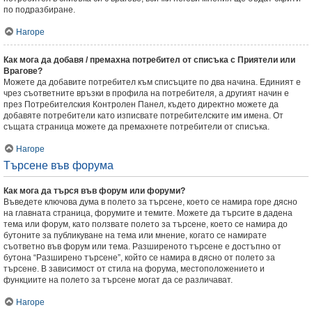
по подразбиране.
Нагоре
Как мога да добавя / премахна потребител от списъка с Приятели или
Врагове?
Можете да добавите потребител към списъците по два начина. Единият е
чрез съответните връзки в профила на потребителя, а другият начин е
през Потребителския Контролен Панел, където директно можете да
добавяте потребители като изписвате потребителските им имена. От
същата страница можете да премахнете потребители от списъка.
Нагоре
Търсене във форума
Как мога да търся във форум или форуми?
Въведете ключова дума в полето за търсене, което се намира горе дясно
на главната страница, форумите и темите. Можете да търсите в дадена
тема или форум, като ползвате полето за търсене, което се намира до
бутоните за публикуване на тема или мнение, когато се намирате
съответно във форум или тема. Разширеното търсене е достъпно от
бутона “Разширено търсене”, който се намира в дясно от полето за
търсене. В зависимост от стила на форума, местоположението и
функциите на полето за търсене могат да се различават.
Нагоре