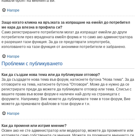
намали броят на мненията Ви.
Нагоре
Защо когато кликна на връзката за изпращане на емейл до потребител
ме кара да влезна в профила си?
Само регистрираните потребители могат да изпращат емейли до други
потребители през вградената емейл форма и то само ако администратора
е разрешил тази функция. За да се предотврати злоупотреба,
използването на тази функция от анонимни потребители е забранено.
Нагоре
Проблеми с публикуването
Как да създам нова тема или да публикувам отговор?
За да създадете нова тема във форум, натиснете бутона "Нова тема". За да
отговорите на тема, натиснете бутона "Отговори". Може да е нужно да се
регистрирате преди да можете да публикувате отговор или тема. Списък с
вашите права във всеки форум е наличен най-долу на страницата с
форумите. Например: Вие можете да публикувате теми в този форум, Вие
можете да прикачвате файлове в този форум и т.н.
Нагоре
Как да променя или изтрия мнение?
Освен ако не сте администратор или модератор, можете да променяте или
изтривате само собствените си мнения. Можете да промените мнението си