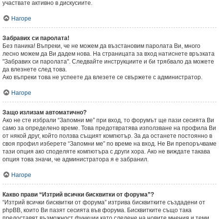
участвате активно в дискусиите.
Нагоре
Забравих си паролата!
Без паника! Въпреки, че не можем да възстановим паролата Ви, много
лесно можем да Ви дадем нова. На страницата за вход натиснете връзката
"Забравих си паролата". Следвайте инструкциите и би трябвало да можете
да влезнете след това.
Ако въпреки това не успеете да влезете се свържете с администратор.
Нагоре
Защо излизам автоматично?
Ако не сте избрали “Запомни ме” при вход, то форумът ще пази сесията Ви
само за определено време. Това предотвратява използване на профила Ви
от някой друг, който ползва същият компютър. За да останете постоянно в
своя профил изберете “Запомни ме” по време на вход. Не Ви препоръчваме
тази опция ако споделяте компютъра с други хора. Ако не виждате такава
опция това значи, че администратора я е забранил.
Нагоре
Какво прави “Изтрий всички бисквитки от форума”?
“Изтрий всички бисквитки от форума” изтрива бисквитките създадени от
phpBB, които Ви пазят сесията във форума. Бисквитките също така
предоставят възможност функции като следене на новите мнения и теми