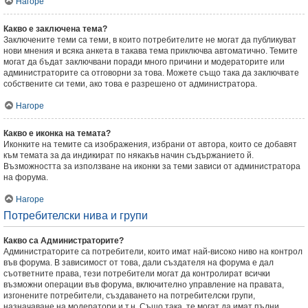
Нагоре
Какво е заключена тема?
Заключените теми са теми, в които потребителите не могат да публикуват
нови мнения и всяка анкета в такава тема приключва автоматично. Темите
могат да бъдат заключвани поради много причини и модераторите или
администраторите са отговорни за това. Можете също така да заключвате
собствените си теми, ако това е разрешено от администратора.
Нагоре
Какво е иконка на темата?
Иконките на темите са изображения, избрани от автора, които се добавят
към темата за да индикират по някакъв начин съдържанието й.
Възможността за използване на иконки за теми зависи от администратора
на форума.
Нагоре
Потребителски нива и групи
Какво са Администраторите?
Администраторите са потребители, които имат най-високо ниво на контрол
във форума. В зависимост от това, дали създателя на форума е дал
съответните права, тези потребители могат да контролират всички
възможни операции във форума, включително управление на правата,
изгонените потребители, създаването на потребителски групи,
назначаване на модератори и т.н. Също така, те могат да имат пълни