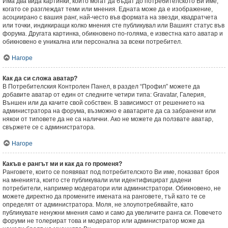
Има два вида картинки, които могат да бъдат до потребителското Ви име,
когато се разглеждат теми или мнения. Едната може да е изображение,
асоциирано с вашия ранг, най-често във формата на звезди, квадратчета
или точки, индикиращи колко мнения сте публикувал или Вашият статус във
форума. Другата картинка, обикновено по-голяма, е известна като аватар и
обикновено е уникална или персонална за всеки потребител.
Нагоре
Как да си сложа аватар?
В Потребителския Контролен Панел, в раздел “Профил” можете да
добавите аватар от един от следните четири типа: Gravatar, Галерия,
Външен или да качите свой собствен. В зависимост от решението на
администратора на форума, възможно е аватарите да са забранени или
някои от типовете да не са налични. Ако не можете да ползвате аватар,
свържете се с администратора.
Нагоре
Какъв е рангът ми и как да го променя?
Ранговете, които се появяват под потребителското Ви име, показват броя
на мненията, които сте публикували или идентифицират дадени
потребители, например модератори или администратори. Обикновено, не
можете директно да промените имената на ранговете, тъй като те се
определят от администратора. Моля, не злоупотребявайте, като
публикувате ненужни мнения само и само да увеличите ранга си. Повечето
форуми не толерират това и модератор или администратор може да