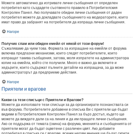
Можете автоматично да изтривате лични съобщения от определен
потребител като създадете съотвеното правило в Потребителския
Контролен Панел. Ако получавате обидни лични съобщения от даден
потребител можете да докладвате съобщението на модераторите, които
имат право да забранят на потребителя да изпраща лични съобщения.
Нагоре
Получих спам или обиден емейл от някой от този форум!
Съжаляваме да чуем това. Формата за изпращане на емейли от форума
включва предпазни механизми, които следят потребителите, които
изпращат такива съобщения, затова, моля изпратете на администратора
копие на емейла, който сте получили. Много е важно да включите и
хедърите, които съдържат пълните детайли на изпращача, за да може
администраторът да предприеме действия.
Нагоре
Приятели и врагове
Какви са тези списъци с Приятели и Врагове?
Можете да използвате тези списъци за да организирате познанствата си
във форума. Потребителите добавени в списъка Ви с приятели ще бъдат
видими в Потребителския Контролен Панел за бърз достъп, където ще
можете да виждате дали са на линия и да им пращате лични съобщения.
Ако се поддържа от темата (скина) на форума, мненията и съобщенията от
приятели могат да бъдат оцветени с различен цвят. Ако добавите
потребител в списъка си с врагове, всички негови мнения ще бъдат скрити