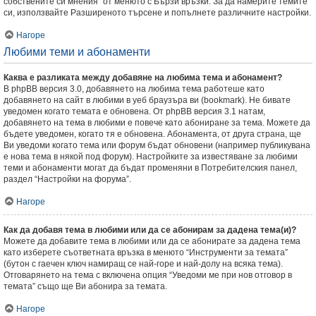
собствените си мнения” от менюто с Бързи връзки. За да намерите темите
си, използвайте Разширеното търсене и попълнете различните настройки.
Нагоре
Любими теми и абонаменти
Каква е разликата между добавяне на любима тема и абонамент?
В phpBB версия 3.0, добавянето на любима тема работеше като
добавянето на сайт в любими в уеб браузъра ви (bookmark). Не бивате
уведомен когато темата е обновена. От phpBB версия 3.1 натам,
добавянето на тема в любими е повече като абониране за тема. Можете да
бъдете уведомен, когато тя е обновена. Абонамента, от друга страна, ще
Ви уведоми когато тема или форум бъдат обновени (например публикувана
е нова тема в някой под форум). Настройките за известяване за любими
теми и абонаменти могат да бъдат променяни в Потребителския панел,
раздел “Настройки на форума”.
Нагоре
Как да добавя тема в любими или да се абонирам за дадена тема(и)?
Можете да добавите тема в любими или да се абонирате за дадена тема
като изберете съответната връзка в менюто “Инструменти за темата”
(бутон с гаечен ключ намиращ се най-горе и най-долу на всяка тема).
Отговарянето на тема с включена опция “Уведоми ме при нов отговор в
темата” също ще Ви абонира за темата.
Нагоре