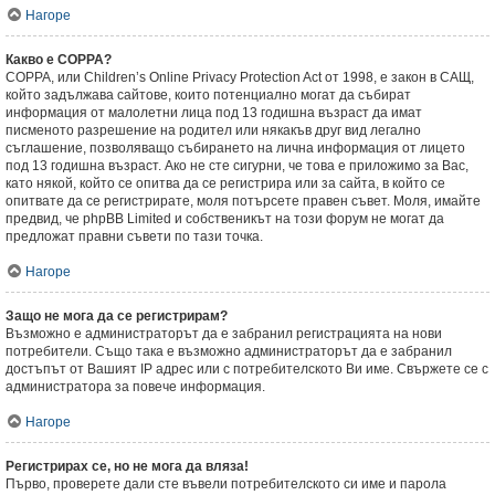
Нагоре
Какво е COPPA?
COPPA, или Children’s Online Privacy Protection Act от 1998, е закон в САЩ,
който задължава сайтове, които потенциално могат да събират
информация от малолетни лица под 13 годишна възраст да имат
писменото разрешение на родител или някакъв друг вид легално
съглашение, позволяващо събирането на лична информация от лицето
под 13 годишна възраст. Ако не сте сигурни, че това е приложимо за Вас,
като някой, който се опитва да се регистрира или за сайта, в който се
опитвате да се регистрирате, моля потърсете правен съвет. Моля, имайте
предвид, че phpBB Limited и собственикът на този форум не могат да
предложат правни съвети по тази точка.
Нагоре
Защо не мога да се регистрирам?
Възможно е администраторът да е забранил регистрацията на нови
потребители. Също така е възможно администраторът да е забранил
достъпът от Вашият IP адрес или с потребителското Ви име. Свържете се с
администратора за повече информация.
Нагоре
Регистрирах се, но не мога да вляза!
Първо, проверете дали сте въвели потребителското си име и парола