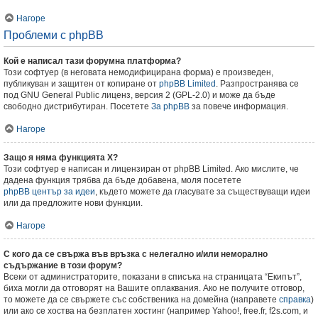
Нагоре
Проблеми с phpBB
Кой е написал тази форумна платформа?
Този софтуер (в неговата немодифицирана форма) е произведен,
публикуван и защитен от копиране от
phpBB Limited
. Разпространява се
под GNU General Public лиценз, версия 2 (GPL-2.0) и може да бъде
свободно дистрибутиран. Посетете
За phpBB
за повече информация.
Нагоре
Защо я няма функцията X?
Този софтуер е написан и лицензиран от phpBB Limited. Ако мислите, че
дадена функция трябва да бъде добавена, моля посетете
phpBB център за идеи
, където можете да гласувате за съществуващи идеи
или да предложите нови функции.
Нагоре
С кого да се свържа във връзка с нелегално и/или неморално
съдържание в този форум?
Всеки от администраторите, показани в списъка на страницата “Екипът”,
биха могли да отговорят на Вашите оплаквания. Ако не получите отговор,
то можете да се свържете със собственика на домейна (направете
справка
)
или ако се хоства на безплатен хостинг (например Yahoo!, free.fr, f2s.com, и