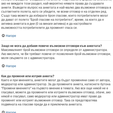
ако не виждате този раздел, най-вероятно нямате права да създавате
анкети. Въведете въпрос на анкетата и най-малко два възможни отговора в
съответните полета, като се убедите, че всеки отговор е на отделен ред.
Също така можете да избирате броя гласове, които потребителите могат
да дават от полето “Брой гласове на потребител”, време, за което да е
активна анкетата в дни (0 за винаги активна) и да настройвате
възможността потребителите да променят гласа си.
Нагоре
Защо не мога да добавя повече възможни отговори към анкетата?
Максималният брой възможни отговори се определя от администратора.
Ако мислите, че Ви трябват повече от позволения брой възможни отговори,
моля свържете се с администратора.
Нагоре
Как да променя или изтрия анкета?
Както и при мненията, анкетите могат да бъдат променяни само от автора,
модератор или администратор. За да промените анкета, натиснете бутона
"Промени мнението" на първото мнение в темата. Ако все още никой не е
гласувал, можете да промените или изтриете възможен отговор, обаче, ако
някой е гласувал, само модератор или администратор имат право да
променят или изтрият възможния отговор. Така се предотвратява
подмяната на гласове преди да е приключила анкетата.
Нагоре