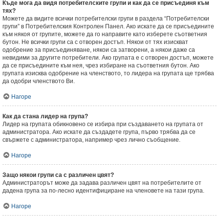
Къде мога да видя потребителските групи и как да се присъединя към
тях?
Можете да видите всички потребителски групи в раздела “Потребителски
групи” в Потребителския Контролен Панел. Ако искате да се присъедините
към някоя от групите, можете да го направите като изберете съответния
бутон. Не всички групи са с отворен достъп. Някои от тях изискват
одобрение за присъединяване, някои са затворени, а някои даже са
невидими за другите потребители. Ако групата е с отворен достъп, можете
да се присъедините към нея, чрез избиране на съответния бутон. Ако
групата изисква одобрение на членството, то лидера на групата ще трябва
да одобри членството Ви.
Нагоре
Как да стана лидер на група?
Лидер на групата обикновено се избира при създаването на групата от
администратора. Ако искате да създадете група, първо трябва да се
свържете с администратора, например чрез лично съобщение.
Нагоре
Защо някои групи са с различен цвят?
Администраторът може да задава различен цвят на потребителите от
дадена група за по-лесно идентифициране на членовете на тази група.
Нагоре