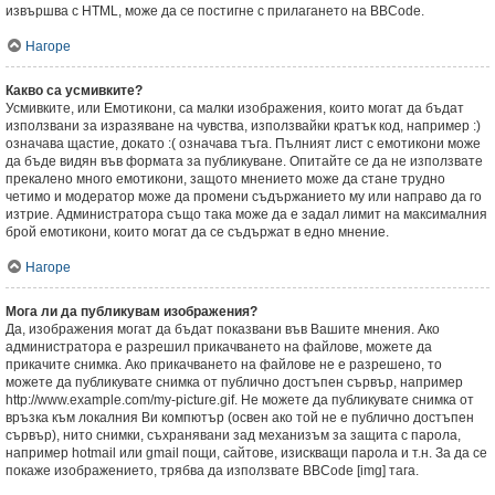
извършва с HTML, може да се постигне с прилагането на BBCode.
Нагоре
Какво са усмивките?
Усмивките, или Емотикони, са малки изображения, които могат да бъдат
използвани за изразяване на чувства, използвайки кратък код, например :)
означава щастие, докато :( означава тъга. Пълният лист с емотикони може
да бъде видян във формата за публикуване. Опитайте се да не използвате
прекалено много емотикони, защото мнението може да стане трудно
четимо и модератор може да промени съдържанието му или направо да го
изтрие. Администратора също така може да е задал лимит на максималния
брой емотикони, които могат да се съдържат в едно мнение.
Нагоре
Мога ли да публикувам изображения?
Да, изображения могат да бъдат показвани във Вашите мнения. Ако
администратора е разрешил прикачването на файлове, можете да
прикачите снимка. Ако прикачването на файлове не е разрешено, то
можете да публикувате снимка от публично достъпен сървър, например
http://www.example.com/my-picture.gif. Не можете да публикувате снимка от
връзка към локалния Ви компютър (освен ако той не е публично достъпен
сървър), нито снимки, съхранявани зад механизъм за защита с парола,
например hotmail или gmail пощи, сайтове, изискващи парола и т.н. За да се
покаже изображението, трябва да използвате BBCode [img] тага.