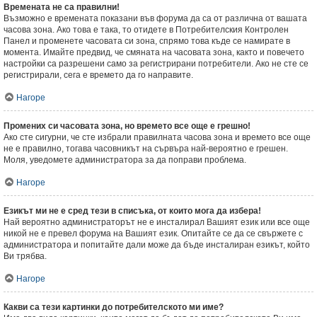
Времената не са правилни!
Възможно е времената показани във форума да са от различна от вашата
часова зона. Ако това е така, то отидете в Потребителския Контролен
Панел и променете часовата си зона, спрямо това къде се намирате в
момента. Имайте предвид, че смяната на часовата зона, както и повечето
настройки са разрешени само за регистрирани потребители. Ако не сте се
регистрирали, сега е времето да го направите.
Нагоре
Промених си часовата зона, но времето все още е грешно!
Ако сте сигурни, че сте избрали правилната часова зона и времето все още
не е правилно, тогава часовникът на сървъра най-вероятно е грешен.
Моля, уведомете администратора за да поправи проблема.
Нагоре
Езикът ми не е сред тези в списъка, от които мога да избера!
Най вероятно администраторът не е инсталирал Вашият език или все още
никой не е превел форума на Вашият език. Опитайте се да се свържете с
администратора и попитайте дали може да бъде инсталиран езикът, който
Ви трябва.
Нагоре
Какви са тези картинки до потребителското ми име?