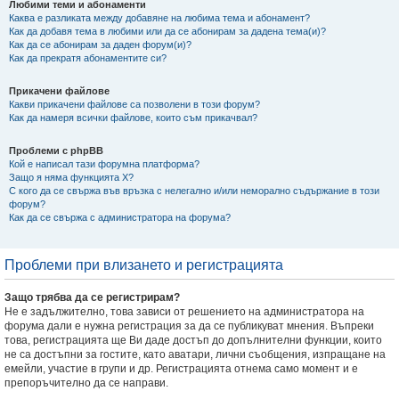
Любими теми и абонаменти
Каква е разликата между добавяне на любима тема и абонамент?
Как да добавя тема в любими или да се абонирам за дадена тема(и)?
Как да се абонирам за даден форум(и)?
Как да прекратя абонаментите си?
Прикачени файлове
Какви прикачени файлове са позволени в този форум?
Как да намеря всички файлове, които съм прикачвал?
Проблеми с phpBB
Кой е написал тази форумна платформа?
Защо я няма функцията X?
С кого да се свържа във връзка с нелегално и/или неморално съдържание в този
форум?
Как да се свържа с администратора на форума?
Проблеми при влизането и регистрацията
Защо трябва да се регистрирам?
Не е задължително, това зависи от решението на администратора на
форума дали е нужна регистрация за да се публикуват мнения. Въпреки
това, регистрацията ще Ви даде достъп до допълнителни функции, които
не са достъпни за гостите, като аватари, лични съобщения, изпращане на
емейли, участие в групи и др. Регистрацията отнема само момент и е
препоръчително да се направи.