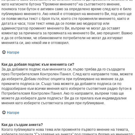
като натиснете бутона "Промени мнението" на съответното мнение,
понякога този бутон е активен само за определено време след като е било
публикувано мнението. Ако някой е отговорил на мнението Ви, под него ще
се появи мелък текст с броя пъти, които сте променяли мнението, както и
датата и часа; този текст няма да се появи ако модератор или
администратор променят мнението Ви, въпреки че могат да оставят
коментар за причината за промяната на мнението Ви, ако преценят. Важно
е да се отбележи, че обикновените потребители не могат да изтирват
мненията си, ако някой им е отговорил.
Нагоре
Как да добавя подпис към мненията си?
За да добавите подпис към мненията си, първо трябва да го създадете
през Потребителския Контролен Панел. След като направите това, можете
да изберете
Добави подпис
опцията при публикуване на мнение за да
прикачите подписа си. Също така можете да добавяте подписа си по
подразбиране към всички мнения като изберете съответния радио бутон в
Потребителския Контролен Панел. Ако го направите, въпреки това ще
можете да избирате дали подписът Ви да се прилага към индивидуални
мнения като изберете съответната опция при публикуване.
Нагоре
Как да създам анкета?
Когато публикувате нова тема или променяте първото мнение на темата,
изберете раздела “Създаване на анкета” под главната форма на мнението;