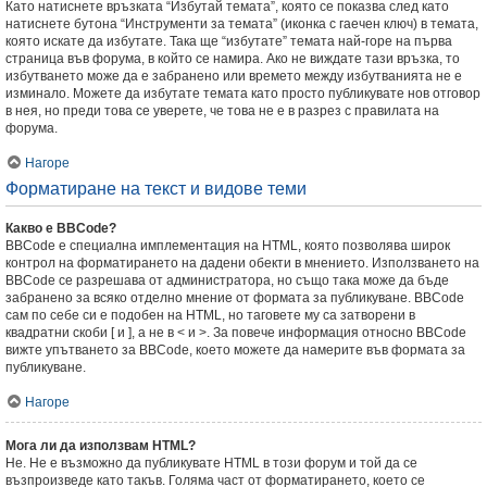
Като натиснете връзката “Избутай темата”, която се показва след като
натиснете бутона “Инструменти за темата” (иконка с гаечен ключ) в темата,
която искате да избутате. Така ще “избутате” темата най-горе на първа
страница във форума, в който се намира. Ако не виждате тази връзка, то
избутването може да е забранено или времето между избутванията не е
изминало. Можете да избутате темата като просто публикувате нов отговор
в нея, но преди това се уверете, че това не е в разрез с правилата на
форума.
Нагоре
Форматиране на текст и видове теми
Какво е BBCode?
BBCode е специална имплементация на HTML, която позволява широк
контрол на форматирането на дадени обекти в мнението. Използването на
BBCode се разрешава от администратора, но също така може да бъде
забранено за всяко отделно мнение от формата за публикуване. BBCode
сам по себе си е подобен на HTML, но таговете му са затворени в
квадратни скоби [ и ], а не в < и >. За повече информация относно BBCode
вижте упътването за BBCode, което можете да намерите във формата за
публикуване.
Нагоре
Мога ли да използвам HTML?
Не. Не е възможно да публикувате HTML в този форум и той да се
възпроизведе като такъв. Голяма част от форматирането, което се