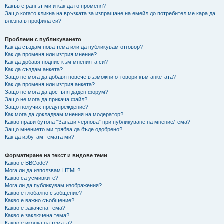
Какъв е рангът ми и как да го променя?
Защо когато кликна на връзката за изпращане на емейл до потребител ме кара да
влезна в профила си?
Проблеми с публикуването
Как да създам нова тема или да публикувам отговор?
Как да променя или изтрия мнение?
Как да добавя подпис към мненията си?
Как да създам анкета?
Защо не мога да добавя повече възможни отговори към анкетата?
Как да променя или изтрия анкета?
Защо не мога да достъпя даден форум?
Защо не мога да прикача файл?
Защо получих предупреждение?
Как мога да докладвам мнения на модератор?
Какво прави бутона “Запази чернова” при публикуване на мнение/тема?
Защо мнението ми трябва да бъде одобрено?
Как да избутам темата ми?
Форматиране на текст и видове теми
Какво е BBCode?
Мога ли да използвам HTML?
Какво са усмивките?
Мога ли да публикувам изображения?
Какво е глобално съобщение?
Какво е важно съобщение?
Какво е закачена тема?
Какво е заключена тема?
Какво е иконка на темата?