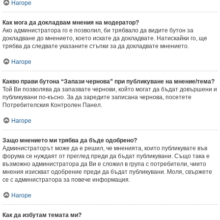
Нагоре
Как мога да докладвам мнения на модератор?
Ако администратора го е позволил, би трябвало да видите бутон за
докладване до мнението, което искате да докладвате. Натискайки го, ще
трябва да следвате указаните стъпки за да докладвате мнението.
Нагоре
Какво прави бутона “Запази чернова” при публикуване на мнение/тема?
Той Ви позволява да запазвате чернови, който могат да бъдат довършени и
публикувани по-късно. За да заредите записана чернова, посетете
Потребителския Контролен Панел.
Нагоре
Защо мнението ми трябва да бъде одобрено?
Администраторът може да е решил, че мненията, които публикувате във
форума се нуждаят от преглед преди да бъдат публикувани. Също така е
възможно администратора да Ви е сложил в група с потребители, чиито
мнения изискват одобрение преди да бъдат публикувани. Моля, свържете
се с администратора за повече информация.
Нагоре
Как да избутам темата ми?