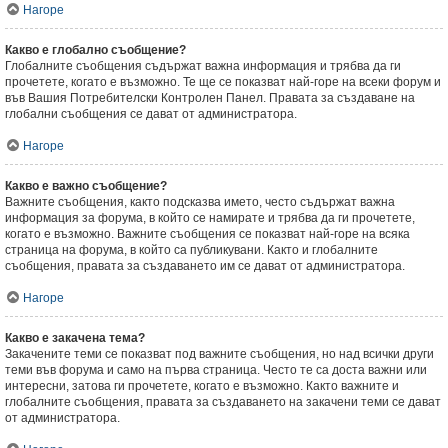
Нагоре
Какво е глобално съобщение?
Глобалните съобщения съдържат важна информация и трябва да ги
прочетете, когато е възможно. Те ще се показват най-горе на всеки форум и
във Вашия Потребителски Контролен Панел. Правата за създаване на
глобални съобщения се дават от администратора.
Нагоре
Какво е важно съобщение?
Важните съобщения, както подсказва името, често съдържат важна
информация за форума, в който се намирате и трябва да ги прочетете,
когато е възможно. Важните съобщения се показват най-горе на всяка
страница на форума, в който са публикувани. Както и глобалните
съобщения, правата за създаването им се дават от администратора.
Нагоре
Какво е закачена тема?
Закачените теми се показват под важните съобщения, но над всички други
теми във форума и само на първа страница. Често те са доста важни или
интересни, затова ги прочетете, когато е възможно. Както важните и
глобалните съобщения, правата за създаването на закачени теми се дават
от администратора.