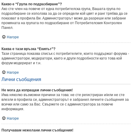
Какво е “Група по подразбиране”?
Ако сте член на повече от една потребителска група, Вашата група по
подразбиране се използва за да се определи кой цвят и ранг трябва да се
показват в профила Ви. Администраторът може да разреши или забрани
промяната на групата по подразбиране от Потребителския Контролен
Панел.
Нагоре
Каква е тази връзка “Екипът”?
Тази страница показва списък с потребителите, които поддържат форума -
администратори, модератори, както и други подробности като това кой
форум модерират и т.н.
Нагоре
Лични съобщения
Не мога да изпращам лични съобщения!
Има няколко възможни причини за това: не сте регистриран и/или не сте
влезли в профила си, администраторът е забранил личните съобщения за
всички или само за Вас. Свържете се с администратора за повече
информация.
Нагоре
Получавам нежелани лични съобщения!