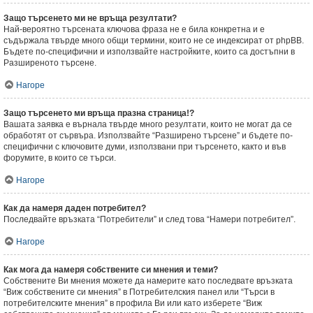
Защо търсенето ми не връща резултати?
Най-вероятно търсената ключова фраза не е била конкретна и е
съдържала твърде много общи термини, които не се индексират от phpBB.
Бъдете по-специфични и използвайте настройките, които са достъпни в
Разширеното търсене.
Нагоре
Защо търсенето ми връща празна страница!?
Вашата заявка е върнала твърде много резултати, които не могат да се
обработят от сървъра. Използвайте “Разширено търсене” и бъдете по-
специфични с ключовите думи, използвани при търсенето, както и във
форумите, в които се търси.
Нагоре
Как да намеря даден потребител?
Последвайте връзката “Потребители” и след това “Намери потребител”.
Нагоре
Как мога да намеря собствените си мнения и теми?
Собствените Ви мнения можете да намерите като последвате връзката
“Виж собствените си мнения” в Потребителския панел или “Търси в
потребителските мнения” в профила Ви или като изберете “Виж