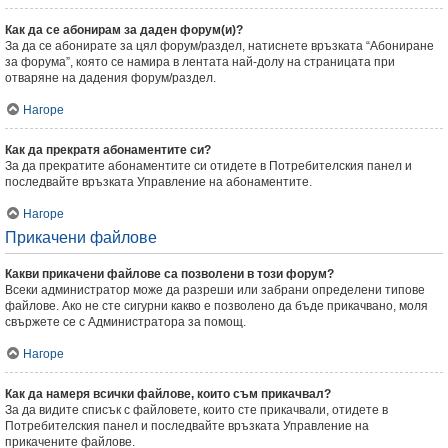
Как да се абонирам за даден форум(и)?
За да се абонирате за цял форум/раздел, натиснете връзката “Абониране
за форума”, която се намира в лентата най-долу на страницата при
отваряне на дадения форум/раздел.
Нагоре
Как да прекратя абонаментите си?
За да прекратите абонаментите си отидете в Потребителския панел и
последвайте връзката Управление на абонаментите.
Нагоре
Прикачени файлове
Какви прикачени файлове са позволени в този форум?
Всеки администратор може да разреши или забрани определени типове
файлове. Ако не сте сигурни какво е позволено да бъде прикачвано, моля
свържете се с Администратора за помощ.
Нагоре
Как да намеря всички файлове, които съм прикачвал?
За да видите списък с файловете, които сте прикачвали, отидете в
Потребителския панел и последвайте връзката Управление на
прикачените файлове.