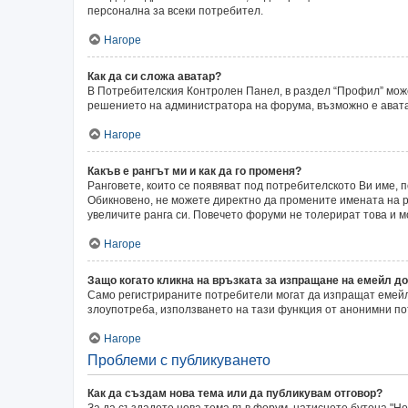
персонална за всеки потребител.
Нагоре
Как да си сложа аватар?
В Потребителския Контролен Панел, в раздел “Профил” может
решението на администратора на форума, възможно е аватар
Нагоре
Какъв е рангът ми и как да го променя?
Ранговете, които се появяват под потребителското Ви име,
Обикновено, не можете директно да промените имената на ра
увеличите ранга си. Повечето форуми не толерират това и 
Нагоре
Защо когато кликна на връзката за изпращане на емейл до
Само регистрираните потребители могат да изпращат емейли
злоупотреба, използването на тази функция от анонимни по
Нагоре
Проблеми с публикуването
Как да създам нова тема или да публикувам отговор?
За да създадете нова тема във форум, натиснете бутона "Нов