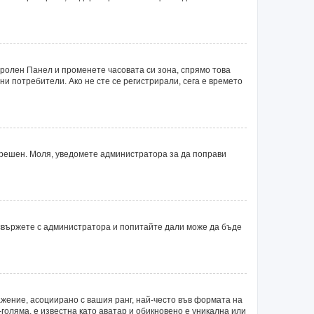
тролен Панел и променете часовата си зона, спрямо това
ни потребители. Ако не сте се регистрирали, сега е времето
 грешен. Моля, уведомете администратора за да поправи
 свържете с администратора и попитайте дали може да бъде
ажение, асоциирано с вашия ранг, най-често във формата на
голяма, е известна като аватар и обикновено е уникална или