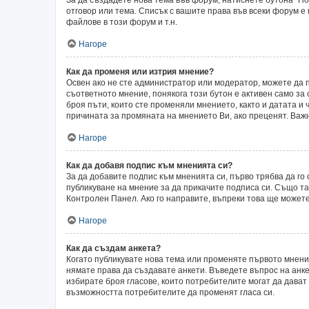
отговор или тема. Списък с вашите права във всеки форум е
файлове в този форум и т.н.
Нагоре
Как да променя или изтрия мнение?
Освен ако не сте администратор или модератор, можете да 
съответното мнение, понякога този бутон е активен само за 
броя пъти, които сте променяли мнението, както и датата и 
причината за промяната на мнението Ви, ако преценят. Важн
Нагоре
Как да добавя подпис към мненията си?
За да добавите подпис към мненията си, първо трябва да г
публикуване на мнение за да прикачите подписа си. Също т
Контролен Панел. Ако го направите, въпреки това ще может
Нагоре
Как да създам анкета?
Когато публикувате нова тема или променяте първото мнени
нямате права да създавате анкети. Въведете въпрос на анкет
избирате броя гласове, които потребителите могат да дават о
възможността потребителите да променят гласа си.