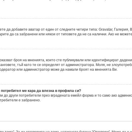
е да добавите аватар от един от следните четири типа: Gravatar, Галерия, В
ите да са забранени или някои от типовете да не са налични. Ако не можете
 показват броя на мненията, които сте публикували или идентифицират даде
нговете, тъй като те се определят от администратора. Моля, не злоупотреб
модератор или администратор може да намали броят на мненията Ви.
 потребител ме кара да влезна в профила си?
 до други потребители през вградената емейл форма и то само ако админис
требители е забранено.
а тема". За да отговорите на тема, натиснете бутона "Отговори". Може да е 