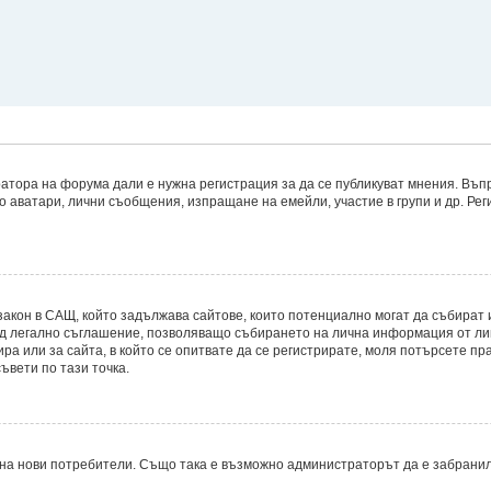
атора на форума дали е нужна регистрация за да се публикуват мнения. Въпр
то аватари, лични съобщения, изпращане на емейли, участие в групи и др. Р
8, е закон в САЩ, който задължава сайтове, които потенциално могат да съби
д легално съглашение, позволяващо събирането на лична информация от лицет
ира или за сайта, в който се опитвате да се регистрирате, моля потърсете пр
ъвети по тази точка.
на нови потребители. Също така е възможно администраторът да е забранил