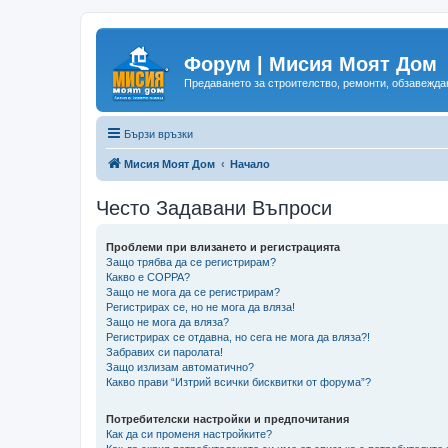
Форум | Мисия Моят Дом
Предаването за строителство, ремонти, обзавеждан
Бързи връзки
Мисия Моят Дом
Начало
Често Задавани Въпроси
Проблеми при влизането и регистрацията
Защо трябва да се регистрирам?
Какво е COPPA?
Защо не мога да се регистрирам?
Регистрирах се, но не мога да вляза!
Защо не мога да вляза?
Регистрирах се отдавна, но сега не мога да вляза?!
Забравих си паролата!
Защо излизам автоматично?
Какво прави “Изтрий всички бисквитки от форума”?
Потребителски настройки и предпочитания
Как да си променя настройките?