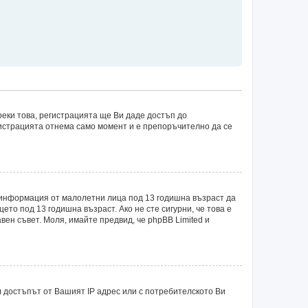
еки това, регистрацията ще Ви даде достъп до
егистрацията отнема само момент и е препоръчително да се
рат информация от малолетни лица под 13 годишна възраст да
о под 13 годишна възраст. Ако не сте сигурни, че това е
авен съвет. Моля, имайте предвид, че phpBB Limited и
 достъпът от Вашият IP адрес или с потребителското Ви