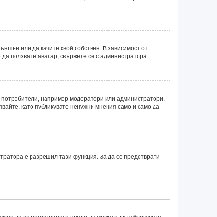
ъншен или да качите свой собствен. В зависимост от
 да ползвате аватар, свържете се с администратора.
ни потребители, например модератори или администратори.
явайте, като публикувате ненужни мнения само и само да
тратора е разрешил тази функция. За да се предотврати
нужно да се регистрирате преди да можете да публикувате