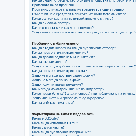
Как да скрия потребителското си име от списъка с потребителите
Времената не са правилни!
Промених си часовата зона, но времето все още е грешно!
Езикът ми не е сред тези в списъка, от които мога да избера!
Какви са тези картинки до потребителското ми име?
Как да си сложа аватар?
Какъв е рангът ми и как да го променя?
Защо когато кликна на връзката за изпращане на емейл до потреб
Проблеми с публикуването
Как да създам нова тема или да публикувам отговор?
Как да променя или изтрия мнение?
Как да добавя подпис към мненията си?
Как да създам анкета?
Защо не мога да добавя повече възможни отговори към анкетата?
Как да променя или изтрия анкета?
Защо не мога да достъпя даден форум?
Защо не мога да прикача файл?
Защо получих предупреждение?
Как мога да докладвам мнения на модератор?
Какво прави бутона “Запази чернова” при публикуване на мнение
Защо мнението ми трябва да бъде одобрено?
Как да избутам темата ми?
Форматиране на текст и видове теми
Какво е BBCode?
Мога ли да използвам HTML?
Какво са усмивките?
Мога ли да публикувам изображения?