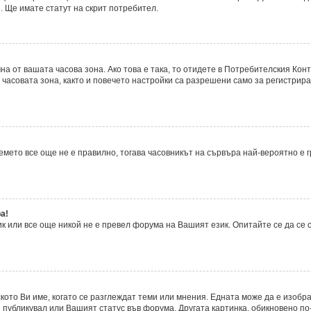
. Ще имате статут на скрит потребител.
а от вашата часова зона. Ако това е така, то отидете в Потребителския Кон
часовата зона, както и повечето настройки са разрешени само за регистрира
времето все още не е правилно, тогава часовникът на сървъра най-вероятно е
а!
 или все още никой не е превел форума на Вашият език. Опитайте се да се
ското Ви име, когато се разглеждат теми или мнения. Едната може да е изобр
 публикувал или Вашият статус във форума. Другата картинка, обикновено по-