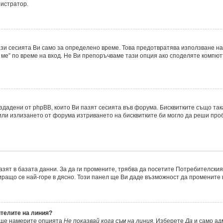
нистратор.
ази сесията Ви само за определено време. Това предотвратява използване на
ме” по време на вход. Не Ви препоръчваме тази опция ако споделяте компютър
ъздадени от phpBB, които Ви пазят сесията във форума. Бисквитките също та
 или излизането от форума изтриването на бисквитките би могло да реши про
азят в базата данни. За да ги промените, трябва да посетите Потребителския 
миращо се най-горе в дясно. Този панел ще Ви даде възможност да промените
ителите на линия?
, ще намерите опцията
Не показвай кога съм на линия
. Изберете
Да
и само ад