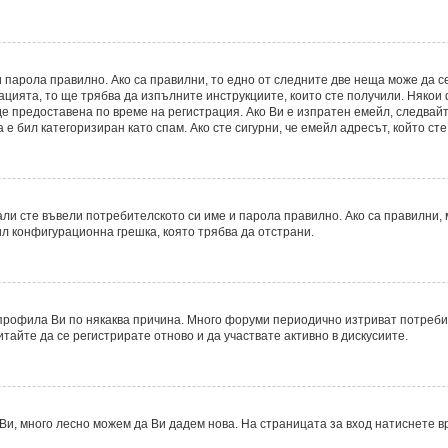
 парола правилно. Ако са правилни, то едно от следните две неща може да с
рацията, то ще трябва да изпълните инструкциите, които сте получили. Някои
 предоставена по време на регистрация. Ако Ви е изпратен емейл, следвайте
е бил категоризиран като спам. Ако сте сигурни, че емейл адресът, който ст
ли сте въвели потребителското си име и парола правилно. Ако са правилни, м
ил конфигурационна грешка, която трябва да отстрани.
рофила Ви по някаква причина. Много форуми периодично изтриват потребите
итайте да се регистрирате отново и да участвате активно в дискусиите.
Ви, много лесно можем да Ви дадем нова. На страницата за вход натиснете в