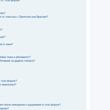
 от този форум!
гове?
ел от списъка с Приятели или Врагове?
и?
?
ца!?
ия и теми?
юбима тема и абонамент?
абонирам за дадена тема(и)?
в този форум?
м прикачвал?
?
ално и/или неморално съдържание в този форум?
форума?