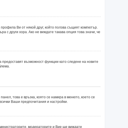
 профила Ви от някой друг, който ползва същият компютър.
а с други хора. Ако не виждате такава опция това значи, че
ка предоставят възможност функции като следене на новите
блема.
панел, това е връзка, която се намира в менюто, което се
 всички Ваши предпочитания и настройки.
министраторите, модераторите и Вие ще виждате