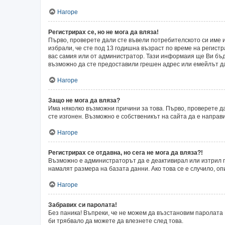
Нагоре
Регистрирах се, но не мога да вляза!
Първо, проверете дали сте въвели потребителското си име и
избрали, че сте под 13 годишна възраст по време на регист
вас самия или от администратор. Тази информаия ще Ви бъде
възможно да сте предоставили грешен адрес или емейлът да 
Нагоре
Защо не мога да вляза?
Има няколко възможни причини за това. Първо, проверете да
сте изгонен. Възможно е собственикът на сайта да е направ
Нагоре
Регистрирах се отдавна, но сега не мога да вляза?!
Възможно е администраторът да е деактивирал или изтрил п
намалят размера на базата данни. Ако това се е случило, оп
Нагоре
Забравих си паролата!
Без паника! Въпреки, че не можем да възстановим паролата 
би трябвало да можете да влезнете след това.