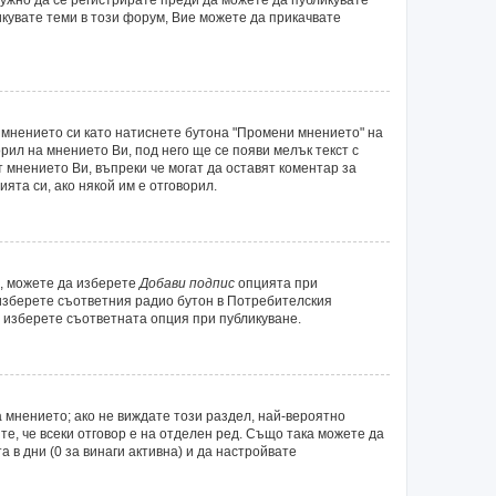
икувате теми в този форум, Вие можете да прикачвате
 мнението си като натиснете бутона "Промени мнението" на
рил на мнението Ви, под него ще се появи мелък текст с
т мнението Ви, въпреки че могат да оставят коментар за
ята си, ако някой им е отговорил.
а, можете да изберете
Добави подпис
опцията при
 изберете съответния радио бутон в Потребителския
 изберете съответната опция при публикуване.
 мнението; ако не виждате този раздел, най-вероятно
те, че всеки отговор е на отделен ред. Също така можете да
а в дни (0 за винаги активна) и да настройвате