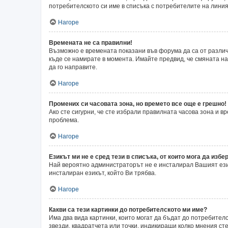
потребителското си име в списъка с потребителите на линия
Нагоре
Времената не са правилни!
Възможно е времената показани във форума да са от различн
къде се намирате в момента. Имайте предвид, че смяната на 
да го направите.
Нагоре
Промених си часовата зона, но времето все още е грешно!
Ако сте сигурни, че сте избрали правилната часова зона и 
проблема.
Нагоре
Езикът ми не е сред тези в списъка, от които мога да избер
Най вероятно администраторът не е инсталирал Вашият език
инсталиран езикът, който Ви трябва.
Нагоре
Какви са тези картинки до потребителското ми име?
Има два вида картинки, които могат да бъдат до потребител
звезди, квадратчета или точки, индикиращи колко мнения сте