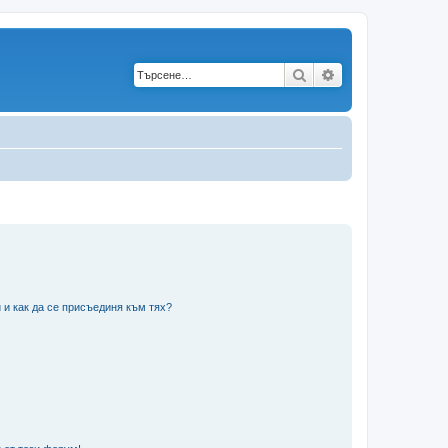
Търсене
Разширено търс
 и как да се присъединя към тях?