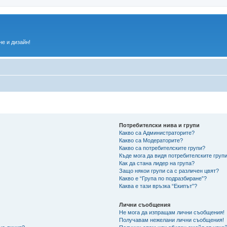
е и дизайн!
Потребителски нива и групи
Какво са Администраторите?
Какво са Модераторите?
Какво са потребителските групи?
Къде мога да видя потребителските групи
Как да стана лидер на група?
Защо някои групи са с различен цвят?
Какво е “Група по подразбиране”?
Каква е тази връзка “Екипът”?
Лични съобщения
Не мога да изпращам лични съобщения!
Получавам нежелани лични съобщения!