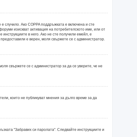
е е случило. Ако COPPA поддръжката е включена и сте
 форуми изискват активация на потребителското име, или от
 инструкциите в него. Ако не сте получили емейл, е
е предоставили е верен, моля свържете се с администратор.
оля свържете се с администратор за да се уверите, че не
ли, които не публикуват мнения за дълго време за да
ръзката "Забравих си паролата". Следвайте инструкциите и