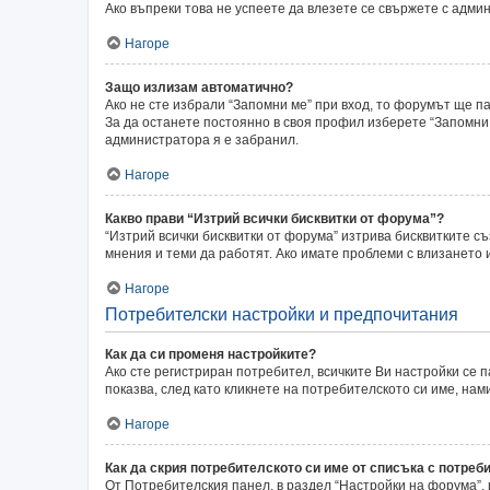
Ако въпреки това не успеете да влезете се свържете с адми
Нагоре
Защо излизам автоматично?
Ако не сте избрали “Запомни ме” при вход, то форумът ще п
За да останете постоянно в своя профил изберете “Запомни 
администратора я е забранил.
Нагоре
Какво прави “Изтрий всички бисквитки от форума”?
“Изтрий всички бисквитки от форума” изтрива бисквитките с
мнения и теми да работят. Ако имате проблеми с влизането
Нагоре
Потребителски настройки и предпочитания
Как да си променя настройките?
Ако сте регистриран потребител, всичките Ви настройки се п
показва, след като кликнете на потребителското си име, на
Нагоре
Как да скрия потребителското си име от списъка с потреб
От Потребителския панел, в раздел “Настройки на форума”