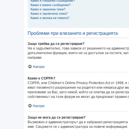
Какво е глобално съобщение?
Какво е важно съобщение?
Какво е закачена тема?
Какво е заключена тема?
Какво е иконка на темата?
Проблеми при влизането и регистрацията
Защо трябва да се регистрирам?
Не е задължително, това зависи от решението на администр
допълнителни функции, които не са достъпни за гостите, ка
направи.
Нагоре
Какво е COPPA?
COPPA, или Children’s Online Privacy Protection Act от 199
имат писменото разрешение на родител или някакъв друг ви
приложимо за Вас, като някой, който се опитва да се регистр
собственикът на този форум не могат да предложат правни с
Нагоре
Защо не мога да се регистрирам?
Възможно е администраторът да е забранил регистрацията 
име. Свържете се с администратора за повече информация.