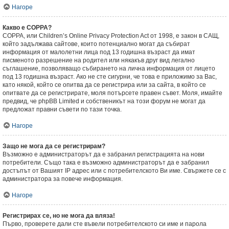
Нагоре
Какво е COPPA?
COPPA, или Children’s Online Privacy Protection Act от 1998, е закон в САЩ,
който задължава сайтове, които потенциално могат да събират
информация от малолетни лица под 13 годишна възраст да имат
писменото разрешение на родител или някакъв друг вид легално
съглашение, позволяващо събирането на лична информация от лицето
под 13 годишна възраст. Ако не сте сигурни, че това е приложимо за Вас,
като някой, който се опитва да се регистрира или за сайта, в който се
опитвате да се регистрирате, моля потърсете правен съвет. Моля, имайте
предвид, че phpBB Limited и собственикът на този форум не могат да
предложат правни съвети по тази точка.
Нагоре
Защо не мога да се регистрирам?
Възможно е администраторът да е забранил регистрацията на нови
потребители. Също така е възможно администраторът да е забранил
достъпът от Вашият IP адрес или с потребителското Ви име. Свържете се с
администратора за повече информация.
Нагоре
Регистрирах се, но не мога да вляза!
Първо, проверете дали сте въвели потребителското си име и парола