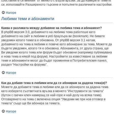
собствените си мнения” от менюто с Бързи връзки. За да намерите темите
си, използвайте Разширеното търсене и попълнете различните настройки.
Нагоре
Любими теми и абонаменти
Каква е разликата между добавяне на любима тема и абонамент?
В phpBB версия 3.0, добавянето на любима тема работеше като
добавянето на сайт в любими в уеб браузъра ви (bookmark). Не бивате
уведомен когато темата е обновена. От phpBB версия 3.1 натам,
добавянето на тема в любими е повече като абониране за тема. Можете да
бъдете уведомен, когато тя е обновена. Абонамента, от друга страна, ще
Ви уведоми когато тема или форум бъдат обновени (например публикувана
е нова тема в някой под форум). Настройките за известяване за любими
теми и абонаменти могат да бъдат променяни в Потребителския панел,
раздел “Настройки на форума”.
Нагоре
Как да добавя тема в любими или да се абонирам за дадена тема(и)?
Можете да добавите тема в любими или да се абонирате за дадена тема
като изберете съответната връзка в менюто “Инструменти за темата”
(бутон с гаечен ключ намиращ се най-горе и най-долу на всяка тема).
Отговарянето на тема с включена опция “Уведоми ме при нов отговор в
темата” също ще Ви абонира за темата.
Нагоре