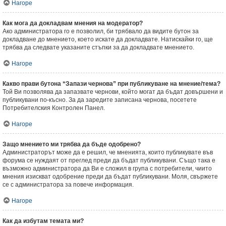
Нагоре
Как мога да докладвам мнения на модератор?
Ако администратора го е позволил, би трябвало да видите бутон за
докладване до мнението, което искате да докладвате. Натискайки го, ще
трябва да следвате указаните стъпки за да докладвате мнението.
Нагоре
Какво прави бутона “Запази чернова” при публикуване на мнение/тема?
Той Ви позволява да запазвате чернови, който могат да бъдат довършени и
публикувани по-късно. За да заредите записана чернова, посетете
Потребителския Контролен Панел.
Нагоре
Защо мнението ми трябва да бъде одобрено?
Администраторът може да е решил, че мненията, които публикувате във
форума се нуждаят от преглед преди да бъдат публикувани. Също така е
възможно администратора да Ви е сложил в група с потребители, чиито
мнения изискват одобрение преди да бъдат публикувани. Моля, свържете
се с администратора за повече информация.
Нагоре
Как да избутам темата ми?