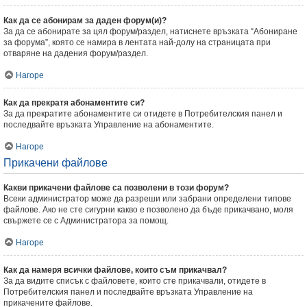
Как да се абонирам за даден форум(и)?
За да се абонирате за цял форум/раздел, натиснете връзката “Абониране
за форума”, която се намира в лентата най-долу на страницата при
отваряне на дадения форум/раздел.
Нагоре
Как да прекратя абонаментите си?
За да прекратите абонаментите си отидете в Потребителския панел и
последвайте връзката Управление на абонаментите.
Нагоре
Прикачени файлове
Какви прикачени файлове са позволени в този форум?
Всеки администратор може да разреши или забрани определени типове
файлове. Ако не сте сигурни какво е позволено да бъде прикачвано, моля
свържете се с Администратора за помощ.
Нагоре
Как да намеря всички файлове, които съм прикачвал?
За да видите списък с файловете, които сте прикачвали, отидете в
Потребителския панел и последвайте връзката Управление на
прикачените файлове.