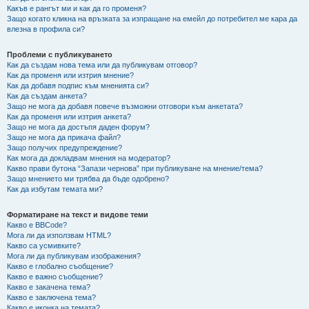
Какъв е рангът ми и как да го променя?
Защо когато кликна на връзката за изпращане на емейл до потребител ме кара да
влезна в профила си?
Проблеми с публикуването
Как да създам нова тема или да публикувам отговор?
Как да променя или изтрия мнение?
Как да добавя подпис към мненията си?
Как да създам анкета?
Защо не мога да добавя повече възможни отговори към анкетата?
Как да променя или изтрия анкета?
Защо не мога да достъпя даден форум?
Защо не мога да прикача файл?
Защо получих предупреждение?
Как мога да докладвам мнения на модератор?
Какво прави бутона “Запази чернова” при публикуване на мнение/тема?
Защо мнението ми трябва да бъде одобрено?
Как да избутам темата ми?
Форматиране на текст и видове теми
Какво е BBCode?
Мога ли да използвам HTML?
Какво са усмивките?
Мога ли да публикувам изображения?
Какво е глобално съобщение?
Какво е важно съобщение?
Какво е закачена тема?
Какво е заключена тема?
Какво е иконка на темата?