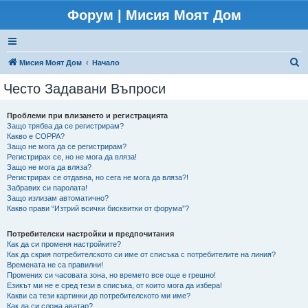
Форум | Мисия Моят Дом
Т
Мисия Моят Дом
Начало
ъ
Често Задавани Въпроси
р
с
Проблеми при влизането и регистрацията
Защо трябва да се регистрирам?
е
Какво е COPPA?
н
Защо не мога да се регистрирам?
Регистрирах се, но не мога да вляза!
е
Защо не мога да вляза?
Регистрирах се отдавна, но сега не мога да вляза?!
Забравих си паролата!
Защо излизам автоматично?
Какво прави “Изтрий всички бисквитки от форума”?
Потребителски настройки и предпочитания
Как да си променя настройките?
Как да скрия потребителското си име от списъка с потребителите на линия?
Времената не са правилни!
Промених си часовата зона, но времето все още е грешно!
Езикът ми не е сред тези в списъка, от които мога да избера!
Какви са тези картинки до потребителското ми име?
Как да си сложа аватар?