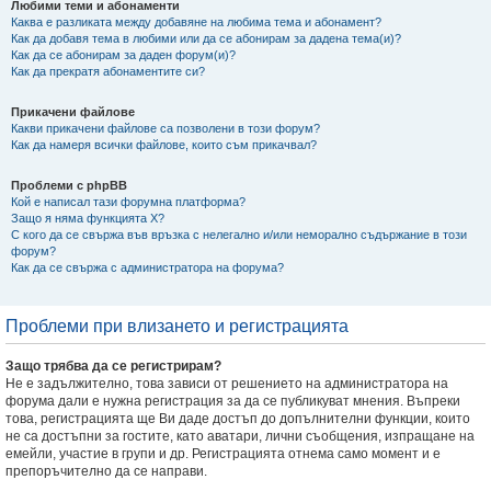
Любими теми и абонаменти
Каква е разликата между добавяне на любима тема и абонамент?
Как да добавя тема в любими или да се абонирам за дадена тема(и)?
Как да се абонирам за даден форум(и)?
Как да прекратя абонаментите си?
Прикачени файлове
Какви прикачени файлове са позволени в този форум?
Как да намеря всички файлове, които съм прикачвал?
Проблеми с phpBB
Кой е написал тази форумна платформа?
Защо я няма функцията X?
С кого да се свържа във връзка с нелегално и/или неморално съдържание в този
форум?
Как да се свържа с администратора на форума?
Проблеми при влизането и регистрацията
Защо трябва да се регистрирам?
Не е задължително, това зависи от решението на администратора на
форума дали е нужна регистрация за да се публикуват мнения. Въпреки
това, регистрацията ще Ви даде достъп до допълнителни функции, които
не са достъпни за гостите, като аватари, лични съобщения, изпращане на
емейли, участие в групи и др. Регистрацията отнема само момент и е
препоръчително да се направи.