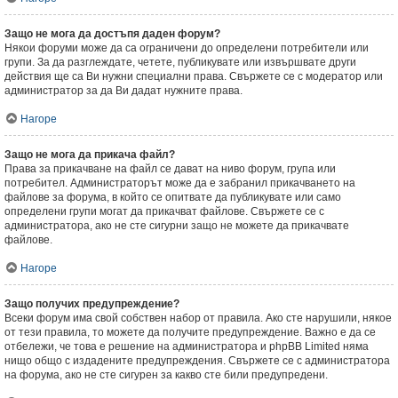
Защо не мога да достъпя даден форум?
Някои форуми може да са ограничени до определени потребители или
групи. За да разглеждате, четете, публикувате или извършвате други
действия ще са Ви нужни специални права. Свържете се с модератор или
администратор за да Ви дадат нужните права.
Нагоре
Защо не мога да прикача файл?
Права за прикачване на файл се дават на ниво форум, група или
потребител. Администраторът може да е забранил прикачването на
файлове за форума, в който се опитвате да публикувате или само
определени групи могат да прикачват файлове. Свържете се с
администратора, ако не сте сигурни защо не можете да прикачвате
файлове.
Нагоре
Защо получих предупреждение?
Всеки форум има свой собствен набор от правила. Ако сте нарушили, някое
от тези правила, то можете да получите предупреждение. Важно е да се
отбележи, че това е решение на администратора и phpBB Limited няма
нищо общо с издадените предупреждения. Свържете се с администратора
на форума, ако не сте сигурен за какво сте били предупредени.