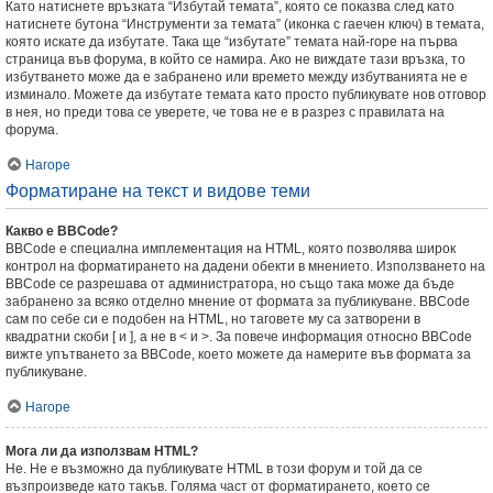
Като натиснете връзката “Избутай темата”, която се показва след като
натиснете бутона “Инструменти за темата” (иконка с гаечен ключ) в темата,
която искате да избутате. Така ще “избутате” темата най-горе на първа
страница във форума, в който се намира. Ако не виждате тази връзка, то
избутването може да е забранено или времето между избутванията не е
изминало. Можете да избутате темата като просто публикувате нов отговор
в нея, но преди това се уверете, че това не е в разрез с правилата на
форума.
Нагоре
Форматиране на текст и видове теми
Какво е BBCode?
BBCode е специална имплементация на HTML, която позволява широк
контрол на форматирането на дадени обекти в мнението. Използването на
BBCode се разрешава от администратора, но също така може да бъде
забранено за всяко отделно мнение от формата за публикуване. BBCode
сам по себе си е подобен на HTML, но таговете му са затворени в
квадратни скоби [ и ], а не в < и >. За повече информация относно BBCode
вижте упътването за BBCode, което можете да намерите във формата за
публикуване.
Нагоре
Мога ли да използвам HTML?
Не. Не е възможно да публикувате HTML в този форум и той да се
възпроизведе като такъв. Голяма част от форматирането, което се