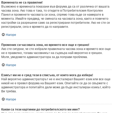
Времената не са правилни!
Възможно е времената показани във форума да са от различна от вашата
часова зона. Ако това е така, то отидете в Потребителския Контролен
Панел и променете часовата си зона, спрямо това къде се намирате в
момента. Имайте предвид, че смяната на часовата зона, както и повечето
настройки са разрешени само за регистрирани потребители. Ако не сте се
регистрирали, сега е времето да го направите.
Нагоре
Промених си часовата зона, но времето все още е грешно!
Ако сте сигурни, че сте избрали правилната часова зона и времето все още
не е правилно, тогава часовникът на сървъра най-вероятно е грешен.
Моля, уведомете администратора за да поправи проблема.
Нагоре
Езикът ми не е сред тези в списъка, от които мога да избера!
Най вероятно администраторът не е инсталирал Вашият език или все още
никой не е превел форума на Вашият език. Опитайте се да се свържете с
администратора и попитайте дали може да бъде инсталиран езикът, който
Ви трябва.
Нагоре
Какви са тези картинки до потребителското ми име?