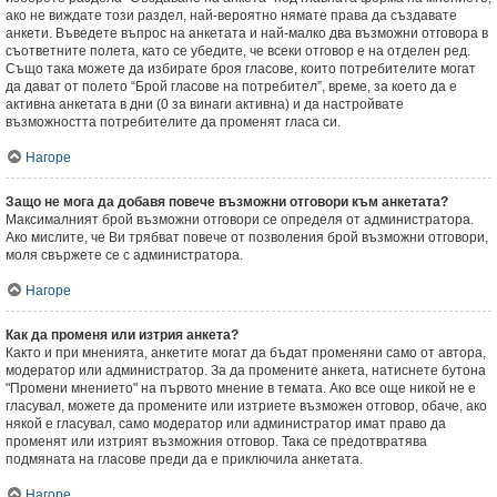
ако не виждате този раздел, най-вероятно нямате права да създавате
анкети. Въведете въпрос на анкетата и най-малко два възможни отговора в
съответните полета, като се убедите, че всеки отговор е на отделен ред.
Също така можете да избирате броя гласове, които потребителите могат
да дават от полето “Брой гласове на потребител”, време, за което да е
активна анкетата в дни (0 за винаги активна) и да настройвате
възможността потребителите да променят гласа си.
Нагоре
Защо не мога да добавя повече възможни отговори към анкетата?
Максималният брой възможни отговори се определя от администратора.
Ако мислите, че Ви трябват повече от позволения брой възможни отговори,
моля свържете се с администратора.
Нагоре
Как да променя или изтрия анкета?
Както и при мненията, анкетите могат да бъдат променяни само от автора,
модератор или администратор. За да промените анкета, натиснете бутона
"Промени мнението" на първото мнение в темата. Ако все още никой не е
гласувал, можете да промените или изтриете възможен отговор, обаче, ако
някой е гласувал, само модератор или администратор имат право да
променят или изтрият възможния отговор. Така се предотвратява
подмяната на гласове преди да е приключила анкетата.
Нагоре