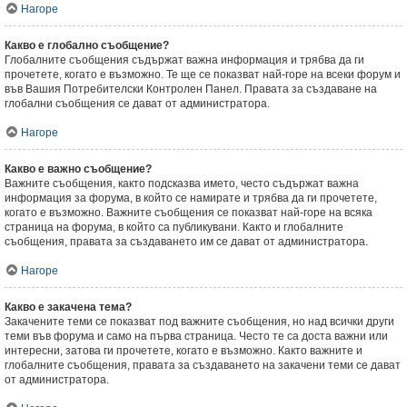
Нагоре
Какво е глобално съобщение?
Глобалните съобщения съдържат важна информация и трябва да ги
прочетете, когато е възможно. Те ще се показват най-горе на всеки форум и
във Вашия Потребителски Контролен Панел. Правата за създаване на
глобални съобщения се дават от администратора.
Нагоре
Какво е важно съобщение?
Важните съобщения, както подсказва името, често съдържат важна
информация за форума, в който се намирате и трябва да ги прочетете,
когато е възможно. Важните съобщения се показват най-горе на всяка
страница на форума, в който са публикувани. Както и глобалните
съобщения, правата за създаването им се дават от администратора.
Нагоре
Какво е закачена тема?
Закачените теми се показват под важните съобщения, но над всички други
теми във форума и само на първа страница. Често те са доста важни или
интересни, затова ги прочетете, когато е възможно. Както важните и
глобалните съобщения, правата за създаването на закачени теми се дават
от администратора.