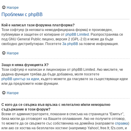
Нагоре
Проблеми с phpBB
Кой е написал тази форумна платформа?
Този софтуер (в неговата немодифицирана форма) е произведен,
публикуван и защитен от копиране от
phpBB Limited
. Разпространява се
под GNU General Public лиценз, версия 2 (GPL-2.0) и може да бъде
свободно дистрибутиран. Посетете
За phpBB
за повече информация.
Нагоре
Защо я няма функцията X?
Този софтуер е написан и лицензиран от phpBB Limited. Ако мислите, че
дадена функция трябва да бъде добавена, моля посетете
phpBB център за идеи
, където можете да гласувате за съществуващи идеи
или да предложите нови функции.
Нагоре
С кого да се свържа във връзка с нелегално и/или неморално
съдържание в този форум?
Всеки от администраторите, показани в списъка на страницата “Екипът”,
биха могли да отговорят на Вашите оплаквания. Ако не получите отговор,
то можете да се свържете със собственика на домейна (направете
справка
)
или ако се хоства на безплатен хостинг (например Yahoo!, free.fr, f2s.com, и