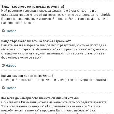
Защо търсенето ми не връща резултати?
Най-вероятно търсената ключова фраза не е била конкретна и е
съдържала твърде много общи термини, които не се индексират от phpBB.
Бъдете по-специфични и използвайте настройките, които са достъпни в
Разширеното търсене.
Нагоре
Защо търсенето ми връща празна страница!?
Вашата заявка е върнала твърде много резултати, които не могат да се
обработят от сървъра. Използвайте “Разширено търсене” и бъдете по-
специфични с ключовите думи, използвани при търсенето, както и във
форумите, в които се търси.
Нагоре
Как да намеря даден потребител?
Последвайте връзката “Потребители” и след това “Намери потребител”.
Нагоре
Как мога да намеря собствените си мнения и теми?
Собствените Ви мнения можете да намерите като последвате връзката
“Виж собствените си мнения” в Потребителския панел или “Търси в
потребителските мнения” в профила Ви или като изберете “Виж