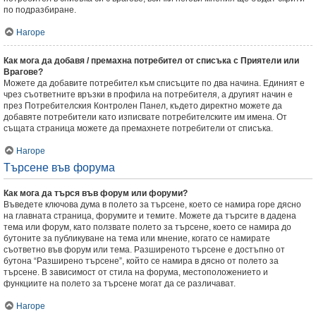
по подразбиране.
Нагоре
Как мога да добавя / премахна потребител от списъка с Приятели или
Врагове?
Можете да добавите потребител към списъците по два начина. Единият е
чрез съответните връзки в профила на потребителя, а другият начин е
през Потребителския Контролен Панел, където директно можете да
добавяте потребители като изписвате потребителските им имена. От
същата страница можете да премахнете потребители от списъка.
Нагоре
Търсене във форума
Как мога да търся във форум или форуми?
Въведете ключова дума в полето за търсене, което се намира горе дясно
на главната страница, форумите и темите. Можете да търсите в дадена
тема или форум, като ползвате полето за търсене, което се намира до
бутоните за публикуване на тема или мнение, когато се намирате
съответно във форум или тема. Разширеното търсене е достъпно от
бутона “Разширено търсене”, който се намира в дясно от полето за
търсене. В зависимост от стила на форума, местоположението и
функциите на полето за търсене могат да се различават.
Нагоре