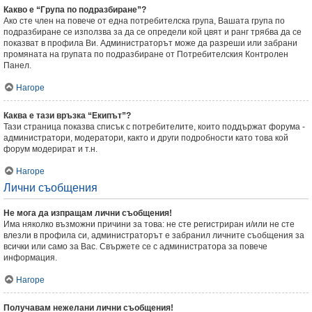
Какво е “Група по подразбиране”?
Ако сте член на повече от една потребителска група, Вашата група по
подразбиране се използва за да се определи кой цвят и ранг трябва да се
показват в профила Ви. Администраторът може да разреши или забрани
промяната на групата по подразбиране от Потребителския Контролен
Панел.
Нагоре
Каква е тази връзка “Екипът”?
Тази страница показва списък с потребителите, които поддържат форума -
администратори, модератори, както и други подробности като това кой
форум модерират и т.н.
Нагоре
Лични съобщения
Не мога да изпращам лични съобщения!
Има няколко възможни причини за това: не сте регистриран и/или не сте
влезли в профила си, администраторът е забранил личните съобщения за
всички или само за Вас. Свържете се с администратора за повече
информация.
Нагоре
Получавам нежелани лични съобщения!