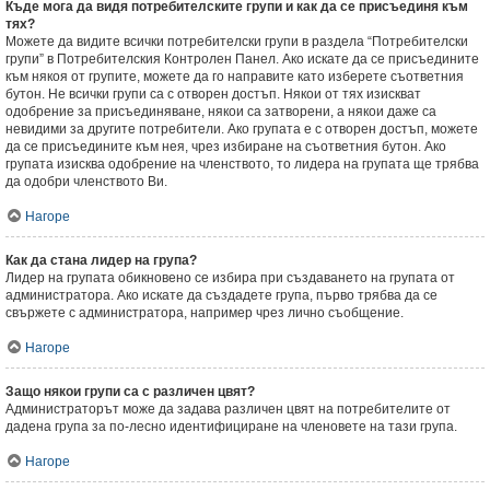
Къде мога да видя потребителските групи и как да се присъединя към
тях?
Можете да видите всички потребителски групи в раздела “Потребителски
групи” в Потребителския Контролен Панел. Ако искате да се присъедините
към някоя от групите, можете да го направите като изберете съответния
бутон. Не всички групи са с отворен достъп. Някои от тях изискват
одобрение за присъединяване, някои са затворени, а някои даже са
невидими за другите потребители. Ако групата е с отворен достъп, можете
да се присъедините към нея, чрез избиране на съответния бутон. Ако
групата изисква одобрение на членството, то лидера на групата ще трябва
да одобри членството Ви.
Нагоре
Как да стана лидер на група?
Лидер на групата обикновено се избира при създаването на групата от
администратора. Ако искате да създадете група, първо трябва да се
свържете с администратора, например чрез лично съобщение.
Нагоре
Защо някои групи са с различен цвят?
Администраторът може да задава различен цвят на потребителите от
дадена група за по-лесно идентифициране на членовете на тази група.
Нагоре