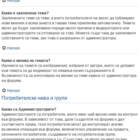
Нагоре
Какво е заключена тема?
Заключените теми са теми, в които потребителите не могат да публикуват
нови мнения и всяка анкета в такава тема приключва автоматично. Темите
могат да бъдат заключвани поради много причини и модераторите или
администраторите са отговорни за това. Можете също така да заключвате
собствените си теми, ако това е разрешено от администратора.
Нагоре
Какво е иконка на темата?
Иконките на темите са изображения, избрани от автора, които се добавят
към темата за да индикират по някакъв начин съдържанието й.
Възможността за използване на иконки за теми зависи от администратора
на форума.
Нагоре
Потребителски нива и групи
Какво са Администраторите?
Администраторите са потребители, които имат най-високо ниво на контрол
във форума. В зависимост от това, дали създателя на форума е дал
съответните права, тези потребители могат да контролират всички
възможни операции във форума, включително управление на правата,
изгонените потребители, създаването на потребителски групи,
назначаване на модератори и т.н. Също така, те могат да имат пълни