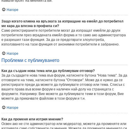
намали броят на мненията Ви.
Нагоре
Защо когато кликна на връзката за изпращане на емейл до потребител
ме кара да влезна в профила си?
Само регистрираните потребители могат да изпращат емейли до други
потребители през вградената емейл форма и то само ако администратора
е разрешил тази функция. За да се предотврати злоупотреба,
използването на тази функция от анонимни потребители е забранено.
Нагоре
Проблеми с публикуването
Как да създам нова тема или да публикувам отговор?
За да създадете нова тема във форум, натиснете бутона "Нова тема". За да
отговорите на тема, натиснете бутона "Отговори". Може да е нужно да се
регистрирате преди да можете да публикувате отговор или тема. Списък с
вашите права във всеки форум е наличен най-долу на страницата с
форумите. Например: Вие можете да публикувате теми в този форум, Вие
можете да прикачвате файлове в този форум и т.н.
Нагоре
Как да променя или изтрия мнение?
Освен ако не сте администратор или модератор, можете да променяте или
изтривате само собствените си мнения. Можете да промените мнението си