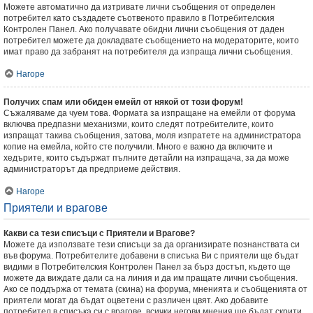
Можете автоматично да изтривате лични съобщения от определен
потребител като създадете съотвеното правило в Потребителския
Контролен Панел. Ако получавате обидни лични съобщения от даден
потребител можете да докладвате съобщението на модераторите, които
имат право да забранят на потребителя да изпраща лични съобщения.
Нагоре
Получих спам или обиден емейл от някой от този форум!
Съжаляваме да чуем това. Формата за изпращане на емейли от форума
включва предпазни механизми, които следят потребителите, които
изпращат такива съобщения, затова, моля изпратете на администратора
копие на емейла, който сте получили. Много е важно да включите и
хедърите, които съдържат пълните детайли на изпращача, за да може
администраторът да предприеме действия.
Нагоре
Приятели и врагове
Какви са тези списъци с Приятели и Врагове?
Можете да използвате тези списъци за да организирате познанствата си
във форума. Потребителите добавени в списъка Ви с приятели ще бъдат
видими в Потребителския Контролен Панел за бърз достъп, където ще
можете да виждате дали са на линия и да им пращате лични съобщения.
Ако се поддържа от темата (скина) на форума, мненията и съобщенията от
приятели могат да бъдат оцветени с различен цвят. Ако добавите
потребител в списъка си с врагове, всички негови мнения ще бъдат скрити