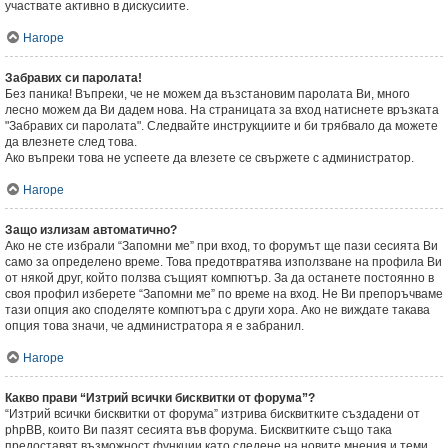
участвате активно в дискусиите.
Нагоре
Забравих си паролата!
Без паника! Въпреки, че не можем да възстановим паролата Ви, много
лесно можем да Ви дадем нова. На страницата за вход натиснете връзката
"Забравих си паролата". Следвайте инструкциите и би трябвало да можете
да влезнете след това.
Ако въпреки това не успеете да влезете се свържете с администратор.
Нагоре
Защо излизам автоматично?
Ако не сте избрали “Запомни ме” при вход, то форумът ще пази сесията Ви
само за определено време. Това предотвратява използване на профила Ви
от някой друг, който ползва същият компютър. За да останете постоянно в
своя профил изберете “Запомни ме” по време на вход. Не Ви препоръчваме
тази опция ако споделяте компютъра с други хора. Ако не виждате такава
опция това значи, че администратора я е забранил.
Нагоре
Какво прави “Изтрий всички бисквитки от форума”?
“Изтрий всички бисквитки от форума” изтрива бисквитките създадени от
phpBB, които Ви пазят сесията във форума. Бисквитките също така
предоставят възможност функции като следене на новите мнения и теми