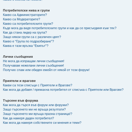
Потребителски нива и групи
Какво са Администраторите?
Какво са Модераторите?
Какво са потребителските групи?
Къде мога да видя потребителските групи и как да се присъединя към тях?
Как да стана лидер на група?
Защо някои групи са с различен цвят?
Какво е “Група по подразбиране”?
Каква е тази връзка “Екипът”?
Лични съобщения
Не мога да изпращам лични съобщения!
Получавам нежелани лични съобщения!
Получих спам или обиден емейл от някой от този форум!
Приятели и врагове
Какви са тези списъци с Приятели и Врагове?
Как мога да добавя / премахна потребител от списъка с Приятели или Врагове?
Търсене във форума
Как мога да търся във форум или форуми?
Защо търсенето ми не връща резултати?
Защо търсенето ми връща празна страница!?
Как да намеря даден потребител?
Как мога да намеря собствените си мнения и теми?