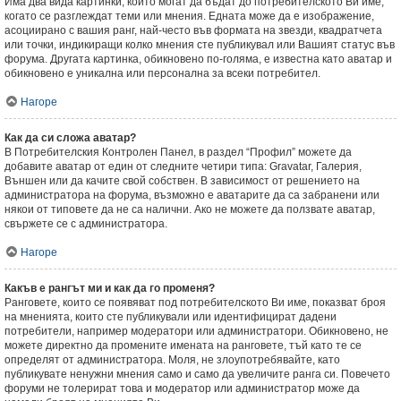
Има два вида картинки, които могат да бъдат до потребителското Ви име,
когато се разглеждат теми или мнения. Едната може да е изображение,
асоциирано с вашия ранг, най-често във формата на звезди, квадратчета
или точки, индикиращи колко мнения сте публикувал или Вашият статус във
форума. Другата картинка, обикновено по-голяма, е известна като аватар и
обикновено е уникална или персонална за всеки потребител.
Нагоре
Как да си сложа аватар?
В Потребителския Контролен Панел, в раздел “Профил” можете да
добавите аватар от един от следните четири типа: Gravatar, Галерия,
Външен или да качите свой собствен. В зависимост от решението на
администратора на форума, възможно е аватарите да са забранени или
някои от типовете да не са налични. Ако не можете да ползвате аватар,
свържете се с администратора.
Нагоре
Какъв е рангът ми и как да го променя?
Ранговете, които се появяват под потребителското Ви име, показват броя
на мненията, които сте публикували или идентифицират дадени
потребители, например модератори или администратори. Обикновено, не
можете директно да промените имената на ранговете, тъй като те се
определят от администратора. Моля, не злоупотребявайте, като
публикувате ненужни мнения само и само да увеличите ранга си. Повечето
форуми не толерират това и модератор или администратор може да