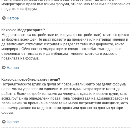
модераторски права във всички форуми, отново, ако това им е позволено от
създателя на форума.
Нагоре
Какво са Модераторите?
Модераторите са потребители (или група от потребители), които се грижат
за форума всеки ден. Те имат правото да променят или изтриват мнения и
да заключват, отключват, изтриват и разделят теми във форумите, които
модерират. Обикновено модераторите следят потребителите да не се
отклоняват от темата или да публикуват мнения, които са в разрез с
правилата на форума.
Нагоре
Какво са потребителските групи?
Потребителските групи са групи от потребители, които разделят форума
на по-малки управляеми единици, с които администраторите могат да
работят. Всеки потребител може да членува в една или повече групи, като
всяка група има определени права. Това предоставя на администраторите
лесен начин за промяна на правата на много потребители наведнъж, като
например даване на модераторски права или даване на достъп до скрит
форум.
Нагоре