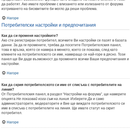
да работят. Ако имате проблеми с влизането или излизането от форума
изтриването на бисквитките би могло да реши проблема.
Нагоре
Потребителски настройки и предпочитания
Как да си променя настройките?
Ако сте регистриран потребител, всичките Ви настройки се пазят в базата
данни. За да ги промените, трябва да посетите Потребителския панел,
това е връзка, която се намира в менюто, което се показва, след като
кликнете на потребителското си име, намиращо се най-горе в дясно. Този
панел ще Ви даде възможност да промените всички Ваши предпочитания и
настройки.
Нагоре
Как да скрия потребителското си име от списъка с потребителите на
линия?
От Потребителския панел, в раздел “Настройки на форума”, ще намерите
опцията
Не показвай кога съм на линия
. Изберете
Да
и само
администраторите, модераторите и Вие ще виждате потребителското си
име в списъка с потребителите на линия. Ще имате статут на скрит
потребител.
Нагоре