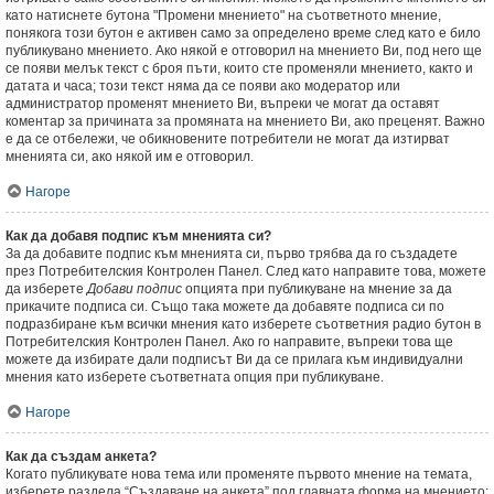
като натиснете бутона "Промени мнението" на съответното мнение,
понякога този бутон е активен само за определено време след като е било
публикувано мнението. Ако някой е отговорил на мнението Ви, под него ще
се появи мелък текст с броя пъти, които сте променяли мнението, както и
датата и часа; този текст няма да се появи ако модератор или
администратор променят мнението Ви, въпреки че могат да оставят
коментар за причината за промяната на мнението Ви, ако преценят. Важно
е да се отбележи, че обикновените потребители не могат да изтирват
мненията си, ако някой им е отговорил.
Нагоре
Как да добавя подпис към мненията си?
За да добавите подпис към мненията си, първо трябва да го създадете
през Потребителския Контролен Панел. След като направите това, можете
да изберете
Добави подпис
опцията при публикуване на мнение за да
прикачите подписа си. Също така можете да добавяте подписа си по
подразбиране към всички мнения като изберете съответния радио бутон в
Потребителския Контролен Панел. Ако го направите, въпреки това ще
можете да избирате дали подписът Ви да се прилага към индивидуални
мнения като изберете съответната опция при публикуване.
Нагоре
Как да създам анкета?
Когато публикувате нова тема или променяте първото мнение на темата,
изберете раздела “Създаване на анкета” под главната форма на мнението;