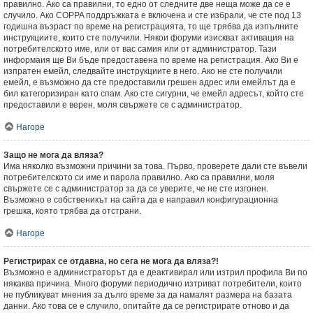
правилно. Ако са правилни, то едно от следните две неща може да се е
случило. Ако COPPA поддръжката е включена и сте избрали, че сте под 13
годишна възраст по време на регистрацията, то ще трябва да изпълните
инструкциите, които сте получили. Някои форуми изискват активация на
потребителското име, или от вас самия или от администратор. Тази
информаия ще Ви бъде предоставена по време на регистрация. Ако Ви е
изпратен емейл, следвайте инструкциите в него. Ако не сте получили
емейл, е възможно да сте предоставили грешен адрес или емейлът да е
бил категоризиран като спам. Ако сте сигурни, че емейл адресът, който сте
предоставили е верен, моля свържете се с администратор.
Нагоре
Защо не мога да вляза?
Има няколко възможни причини за това. Първо, проверете дали сте въвели
потребителското си име и парола правилно. Ако са правилни, моля
свържете се с администратор за да се уверите, че не сте изгонен.
Възможно е собственикът на сайта да е направил конфигурационна
грешка, която трябва да отстрани.
Нагоре
Регистрирах се отдавна, но сега не мога да вляза?!
Възможно е администраторът да е деактивирал или изтрил профила Ви по
някаква причина. Много форуми периодично изтриват потребители, които
не публикуват мнения за дълго време за да намалят размера на базата
данни. Ако това се е случило, опитайте да се регистрирате отново и да