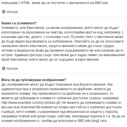
извършва с HTML, може да се постигне с прилагането на BBCode.
Нагоре
Какво са усмивките?
Усмивките, или Емотикони, са малки изображения, които могат да бъдат
използвани за изразяване на чувства, използвайки кратък код, например :)
означава щастие, докато :( означава тъга. Пълният лист с емотикони може
да бъде видян във формата за публикуване. Опитайте се да не използвате
прекалено много емотикони, защото мнението може да стане трудно
четимо и модератор може да промени съдържанието му или направо да го
изтрие. Администратора също така може да е задал лимит на максималния
брой емотикони, които могат да се съдържат в едно мнение.
Нагоре
Мога ли да публикувам изображения?
Да, изображения могат да бъдат показвани във Вашите мнения. Ако
администратора е разрешил прикачването на файлове, можете да
прикачите снимка. Ако прикачването на файлове не е разрешено, то
можете да публикувате снимка от публично достъпен сървър, например
http://www.example.com/my-picture.gif. Не можете да публикувате снимка от
връзка към локалния Ви компютър (освен ако той не е публично достъпен
сървър), нито снимки, съхранявани зад механизъм за защита с парола,
например hotmail или gmail пощи, сайтове, изискващи парола и т.н. За да се
покаже изображението, трябва да използвате BBCode [img] тага.