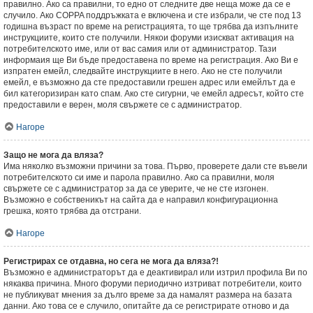
правилно. Ако са правилни, то едно от следните две неща може да се е
случило. Ако COPPA поддръжката е включена и сте избрали, че сте под 13
годишна възраст по време на регистрацията, то ще трябва да изпълните
инструкциите, които сте получили. Някои форуми изискват активация на
потребителското име, или от вас самия или от администратор. Тази
информаия ще Ви бъде предоставена по време на регистрация. Ако Ви е
изпратен емейл, следвайте инструкциите в него. Ако не сте получили
емейл, е възможно да сте предоставили грешен адрес или емейлът да е
бил категоризиран като спам. Ако сте сигурни, че емейл адресът, който сте
предоставили е верен, моля свържете се с администратор.
Нагоре
Защо не мога да вляза?
Има няколко възможни причини за това. Първо, проверете дали сте въвели
потребителското си име и парола правилно. Ако са правилни, моля
свържете се с администратор за да се уверите, че не сте изгонен.
Възможно е собственикът на сайта да е направил конфигурационна
грешка, която трябва да отстрани.
Нагоре
Регистрирах се отдавна, но сега не мога да вляза?!
Възможно е администраторът да е деактивирал или изтрил профила Ви по
някаква причина. Много форуми периодично изтриват потребители, които
не публикуват мнения за дълго време за да намалят размера на базата
данни. Ако това се е случило, опитайте да се регистрирате отново и да