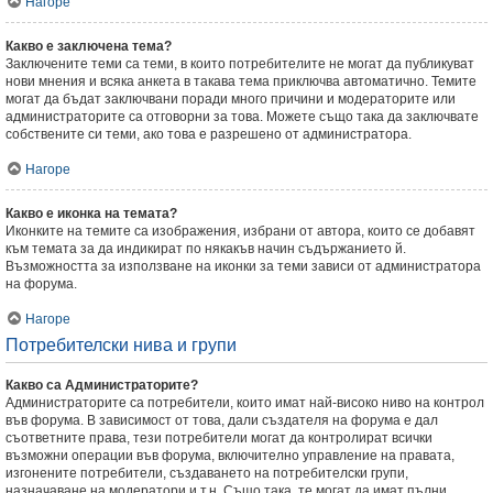
Нагоре
Какво е заключена тема?
Заключените теми са теми, в които потребителите не могат да публикуват
нови мнения и всяка анкета в такава тема приключва автоматично. Темите
могат да бъдат заключвани поради много причини и модераторите или
администраторите са отговорни за това. Можете също така да заключвате
собствените си теми, ако това е разрешено от администратора.
Нагоре
Какво е иконка на темата?
Иконките на темите са изображения, избрани от автора, които се добавят
към темата за да индикират по някакъв начин съдържанието й.
Възможността за използване на иконки за теми зависи от администратора
на форума.
Нагоре
Потребителски нива и групи
Какво са Администраторите?
Администраторите са потребители, които имат най-високо ниво на контрол
във форума. В зависимост от това, дали създателя на форума е дал
съответните права, тези потребители могат да контролират всички
възможни операции във форума, включително управление на правата,
изгонените потребители, създаването на потребителски групи,
назначаване на модератори и т.н. Също така, те могат да имат пълни