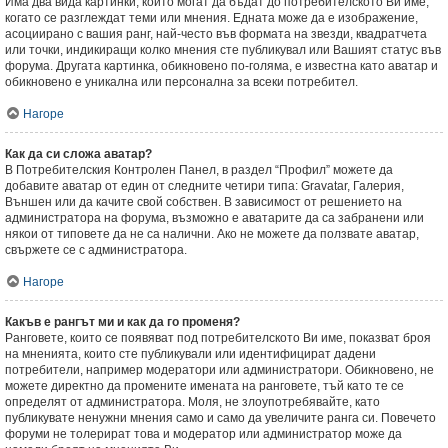
Има два вида картинки, които могат да бъдат до потребителското Ви име,
когато се разглеждат теми или мнения. Едната може да е изображение,
асоциирано с вашия ранг, най-често във формата на звезди, квадратчета
или точки, индикиращи колко мнения сте публикувал или Вашият статус във
форума. Другата картинка, обикновено по-голяма, е известна като аватар и
обикновено е уникална или персонална за всеки потребител.
Нагоре
Как да си сложа аватар?
В Потребителския Контролен Панел, в раздел “Профил” можете да
добавите аватар от един от следните четири типа: Gravatar, Галерия,
Външен или да качите свой собствен. В зависимост от решението на
администратора на форума, възможно е аватарите да са забранени или
някои от типовете да не са налични. Ако не можете да ползвате аватар,
свържете се с администратора.
Нагоре
Какъв е рангът ми и как да го променя?
Ранговете, които се появяват под потребителското Ви име, показват броя
на мненията, които сте публикували или идентифицират дадени
потребители, например модератори или администратори. Обикновено, не
можете директно да промените имената на ранговете, тъй като те се
определят от администратора. Моля, не злоупотребявайте, като
публикувате ненужни мнения само и само да увеличите ранга си. Повечето
форуми не толерират това и модератор или администратор може да