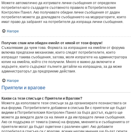
Можете автоматично да изтривате лични съобщения от определен
потребител като създадете съотвеното правило в Потребителския
Контролен Панел. Ако получавате обидни лични съобщения от даден
потребител можете да докладвате съобщението на модераторите, които
имат право да забранят на потребителя да изпраща лични съобщения.
Нагоре
Получих спам или обиден емейл от някой от този форум!
Съжаляваме да чуем това. Формата за изпращане на емейли от форума
включва предпазни механизми, които следят потребителите, които
изпращат такива съобщения, затова, моля изпратете на администратора
копие на емейла, който сте получили. Много е важно да включите и
хедърите, които съдържат пълните детайли на изпращача, за да може
администраторът да предприеме действия.
Нагоре
Приятели и врагове
Какви са тези списъци с Приятели и Врагове?
Можете да използвате тези списъци за да организирате познанствата си
във форума. Потребителите добавени в списъка Ви с приятели ще бъдат
видими в Потребителския Контролен Панел за бърз достъп, където ще
можете да виждате дали са на линия и да им пращате лични съобщения.
Ако се поддържа от темата (скина) на форума, мненията и съобщенията от
приятели могат да бъдат оцветени с различен цвят. Ако добавите
потребител в списъка си с врагове, всички негови мнения ще бъдат скрити