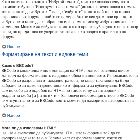
Като натиснете връзката “Избутай темата”, която се показва след като
натиснете бутона “Инструменти за темата” (иконка с гаечен ключ) в темата,
която искате да избутате. Така ще “избутате” темата най-горе на първа
страница във форума, в който се намира. Ако не виждате тази връзка, то
избутването може да е забранено или времето между избутванията не е
изминало. Можете да избутате темата като просто публикувате нов отговор
в нея, но преди това се уверете, че това не е в разрез с правилата на
форума.
Нагоре
Форматиране на текст и видове теми
Какво е BBCode?
BBCode е специална имплементация на HTML, която позволява широк
контрол на форматирането на дадени обекти в мнението. Използването на
BBCode се разрешава от администратора, но също така може да бъде
забранено за всяко отделно мнение от формата за публикуване. BBCode
сам по себе си е подобен на HTML, но таговете му са затворени в
квадратни скоби [ и ], а не в < и >. За повече информация относно BBCode
вижте упътването за BBCode, което можете да намерите във формата за
публикуване.
Нагоре
Мога ли да използвам HTML?
Не. Не е възможно да публикувате HTML в този форум и той да се
възпроизведе като такъв. Голяма част от форматирането, което се