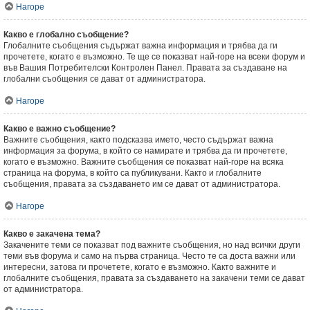
Нагоре
Какво е глобално съобщение?
Глобалните съобщения съдържат важна информация и трябва да ги
прочетете, когато е възможно. Те ще се показват най-горе на всеки форум и
във Вашия Потребителски Контролен Панел. Правата за създаване на
глобални съобщения се дават от администратора.
Нагоре
Какво е важно съобщение?
Важните съобщения, както подсказва името, често съдържат важна
информация за форума, в който се намирате и трябва да ги прочетете,
когато е възможно. Важните съобщения се показват най-горе на всяка
страница на форума, в който са публикувани. Както и глобалните
съобщения, правата за създаването им се дават от администратора.
Нагоре
Какво е закачена тема?
Закачените теми се показват под важните съобщения, но над всички други
теми във форума и само на първа страница. Често те са доста важни или
интересни, затова ги прочетете, когато е възможно. Както важните и
глобалните съобщения, правата за създаването на закачени теми се дават
от администратора.