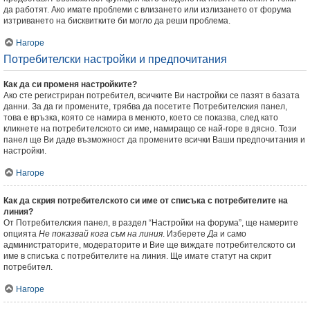
да работят. Ако имате проблеми с влизането или излизането от форума
изтриването на бисквитките би могло да реши проблема.
Нагоре
Потребителски настройки и предпочитания
Как да си променя настройките?
Ако сте регистриран потребител, всичките Ви настройки се пазят в базата
данни. За да ги промените, трябва да посетите Потребителския панел,
това е връзка, която се намира в менюто, което се показва, след като
кликнете на потребителското си име, намиращо се най-горе в дясно. Този
панел ще Ви даде възможност да промените всички Ваши предпочитания и
настройки.
Нагоре
Как да скрия потребителското си име от списъка с потребителите на
линия?
От Потребителския панел, в раздел “Настройки на форума”, ще намерите
опцията
Не показвай кога съм на линия
. Изберете
Да
и само
администраторите, модераторите и Вие ще виждате потребителското си
име в списъка с потребителите на линия. Ще имате статут на скрит
потребител.
Нагоре