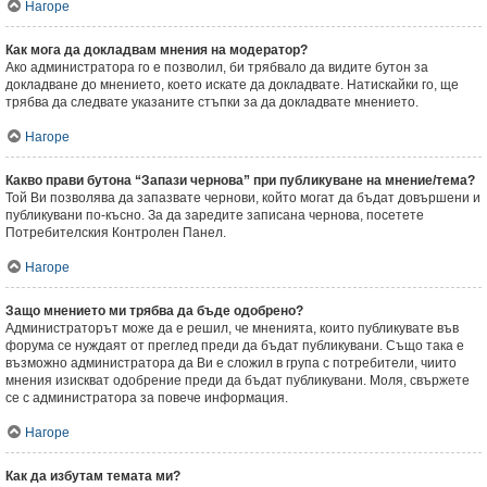
Нагоре
Как мога да докладвам мнения на модератор?
Ако администратора го е позволил, би трябвало да видите бутон за
докладване до мнението, което искате да докладвате. Натискайки го, ще
трябва да следвате указаните стъпки за да докладвате мнението.
Нагоре
Какво прави бутона “Запази чернова” при публикуване на мнение/тема?
Той Ви позволява да запазвате чернови, който могат да бъдат довършени и
публикувани по-късно. За да заредите записана чернова, посетете
Потребителския Контролен Панел.
Нагоре
Защо мнението ми трябва да бъде одобрено?
Администраторът може да е решил, че мненията, които публикувате във
форума се нуждаят от преглед преди да бъдат публикувани. Също така е
възможно администратора да Ви е сложил в група с потребители, чиито
мнения изискват одобрение преди да бъдат публикувани. Моля, свържете
се с администратора за повече информация.
Нагоре
Как да избутам темата ми?