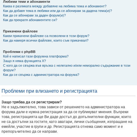
Любими теми и абонаменти
Каква е разликата между добавяне на любима тема и абонамент?
Как да добавя тема в любими или да се абонирам за дадена тема(и)?
Как да се абонирам за даден форум(и)?
Как да прекратя абонаментите си?
Прикачени файлове
Какви прикачени файлове са позволени в този форум?
Как да намеря всички файлове, които съм прикачвал?
Проблеми с phpBB
Кой е написал тази форумна платформа?
Защо я няма функцията X?
С кого да се свържа във връзка с нелегално и/или неморално съдържание в този
форум?
Как да се свържа с администратора на форума?
Проблеми при влизането и регистрацията
Защо трябва да се регистрирам?
Не е задължително, това зависи от решението на администратора на
форума дали е нужна регистрация за да се публикуват мнения. Въпреки
това, регистрацията ще Ви даде достъп до допълнителни функции, които
не са достъпни за гостите, като аватари, лични съобщения, изпращане на
емейли, участие в групи и др. Регистрацията отнема само момент и е
препоръчително да се направи.