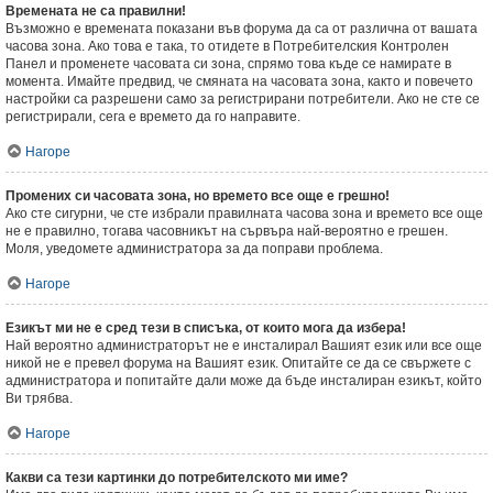
Времената не са правилни!
Възможно е времената показани във форума да са от различна от вашата
часова зона. Ако това е така, то отидете в Потребителския Контролен
Панел и променете часовата си зона, спрямо това къде се намирате в
момента. Имайте предвид, че смяната на часовата зона, както и повечето
настройки са разрешени само за регистрирани потребители. Ако не сте се
регистрирали, сега е времето да го направите.
Нагоре
Промених си часовата зона, но времето все още е грешно!
Ако сте сигурни, че сте избрали правилната часова зона и времето все още
не е правилно, тогава часовникът на сървъра най-вероятно е грешен.
Моля, уведомете администратора за да поправи проблема.
Нагоре
Езикът ми не е сред тези в списъка, от които мога да избера!
Най вероятно администраторът не е инсталирал Вашият език или все още
никой не е превел форума на Вашият език. Опитайте се да се свържете с
администратора и попитайте дали може да бъде инсталиран езикът, който
Ви трябва.
Нагоре
Какви са тези картинки до потребителското ми име?