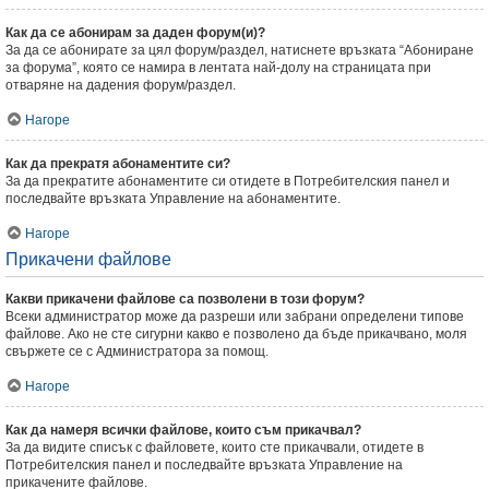
Как да се абонирам за даден форум(и)?
За да се абонирате за цял форум/раздел, натиснете връзката “Абониране
за форума”, която се намира в лентата най-долу на страницата при
отваряне на дадения форум/раздел.
Нагоре
Как да прекратя абонаментите си?
За да прекратите абонаментите си отидете в Потребителския панел и
последвайте връзката Управление на абонаментите.
Нагоре
Прикачени файлове
Какви прикачени файлове са позволени в този форум?
Всеки администратор може да разреши или забрани определени типове
файлове. Ако не сте сигурни какво е позволено да бъде прикачвано, моля
свържете се с Администратора за помощ.
Нагоре
Как да намеря всички файлове, които съм прикачвал?
За да видите списък с файловете, които сте прикачвали, отидете в
Потребителския панел и последвайте връзката Управление на
прикачените файлове.