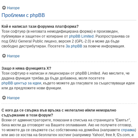
Нагоре
Проблеми с phpBB
Кой е написал тази форумна платформа?
Този софтуер (в неговата немодифицирана форма) е произведен,
публикуван и защитен от копиране от
phpBB Limited
. Разпространява се
под GNU General Public лиценз, версия 2 (GPL-2.0) и може да бъде
свободно дистрибутиран. Посетете
За phpBB
за повече информация.
Нагоре
Защо я няма функцията X?
Този софтуер е написан и лицензиран от phpBB Limited. Ако мислите, че
дадена функция трябва да бъде добавена, моля посетете
phpBB център за идеи
, където можете да гласувате за съществуващи идеи
или да предложите нови функции.
Нагоре
С кого да се свържа във връзка с нелегално и/или неморално
съдържание в този форум?
Всеки от администраторите, показани в списъка на страницата “Екипът”,
биха могли да отговорят на Вашите оплаквания. Ако не получите отговор,
то можете да се свържете със собственика на домейна (направете
справка
)
или ако се хоства на безплатен хостинг (например Yahoo!, free.fr, f2s.com, и