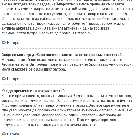
ако не виждате този раздел, най-вероятно нямате права да създавате
анкети. Въведете въпрос на анкетата и най-малко два възможни отговора в
съответните полета, като се убедите, че всеки отговор е на отделен ред.
Също така можете да избирате броя гласове, които потребителите могат
да дават от полето “Брой гласове на потребител”, време, за което да е
активна анкетата в дни (0 за винаги активна) и да настройвате
възможността потребителите да променят гласа си.
Нагоре
Защо не мога да добавя повече възможни отговори към анкетата?
Максималният брой възможни отговори се определя от администратора.
Ако мислите, че Ви трябват повече от позволения брой възможни отговори,
моля свържете се с администратора.
Нагоре
Как да променя или изтрия анкета?
Както и при мненията, анкетите могат да бъдат променяни само от автора,
модератор или администратор. За да промените анкета, натиснете бутона
"Промени мнението" на първото мнение в темата. Ако все още никой не е
гласувал, можете да промените или изтриете възможен отговор, обаче, ако
някой е гласувал, само модератор или администратор имат право да
променят или изтрият възможния отговор. Така се предотвратява
подмяната на гласове преди да е приключила анкетата.
Нагоре