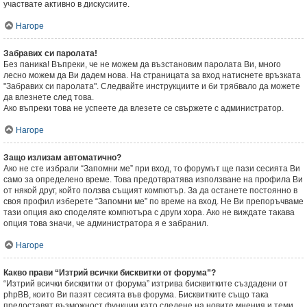
участвате активно в дискусиите.
Нагоре
Забравих си паролата!
Без паника! Въпреки, че не можем да възстановим паролата Ви, много
лесно можем да Ви дадем нова. На страницата за вход натиснете връзката
"Забравих си паролата". Следвайте инструкциите и би трябвало да можете
да влезнете след това.
Ако въпреки това не успеете да влезете се свържете с администратор.
Нагоре
Защо излизам автоматично?
Ако не сте избрали “Запомни ме” при вход, то форумът ще пази сесията Ви
само за определено време. Това предотвратява използване на профила Ви
от някой друг, който ползва същият компютър. За да останете постоянно в
своя профил изберете “Запомни ме” по време на вход. Не Ви препоръчваме
тази опция ако споделяте компютъра с други хора. Ако не виждате такава
опция това значи, че администратора я е забранил.
Нагоре
Какво прави “Изтрий всички бисквитки от форума”?
“Изтрий всички бисквитки от форума” изтрива бисквитките създадени от
phpBB, които Ви пазят сесията във форума. Бисквитките също така
предоставят възможност функции като следене на новите мнения и теми