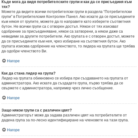
Къде мога да видя потребителските групи и как да се присъединя към
тях?
Можете да видите всички потребителски групи в раздела “Потребителски
групи” в Потребителския Контролен Панел. Ако искате да се присъедините
към някоя от групите, можете да го направите като изберете съответния
бутон. Не всички групи са с отворен достъп. Някои от тях изискват
одобрение за присъединяване, някои са затворени, а някои даже са
невидими за другите потребители. Ако групата е с отворен достъп, можете
да се присъедините към нея, чрез избиране на съответния бутон. Ако
групата изисква одобрение на членството, то лидера на групата ще трябва
да одобри членството Ви.
Нагоре
Как да стана лидер на група?
Лидер на групата обикновено се избира при създаването на групата от
администратора. Ако искате да създадете група, първо трябва да се
свържете с администратора, например чрез лично съобщение.
Нагоре
Защо някои групи са с различен цвят?
Администраторът може да задава различен цвят на потребителите от
дадена група за по-лесно идентифициране на членовете на тази група.
Нагоре