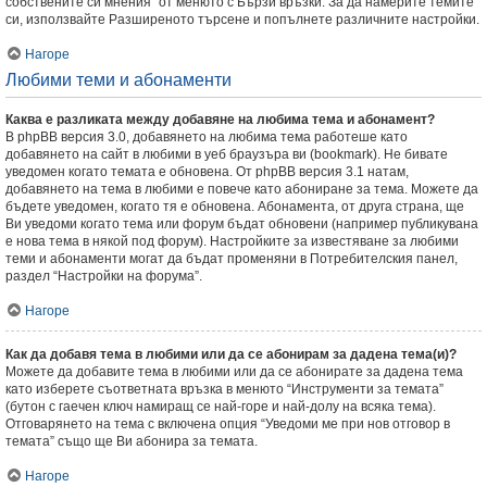
собствените си мнения” от менюто с Бързи връзки. За да намерите темите
си, използвайте Разширеното търсене и попълнете различните настройки.
Нагоре
Любими теми и абонаменти
Каква е разликата между добавяне на любима тема и абонамент?
В phpBB версия 3.0, добавянето на любима тема работеше като
добавянето на сайт в любими в уеб браузъра ви (bookmark). Не бивате
уведомен когато темата е обновена. От phpBB версия 3.1 натам,
добавянето на тема в любими е повече като абониране за тема. Можете да
бъдете уведомен, когато тя е обновена. Абонамента, от друга страна, ще
Ви уведоми когато тема или форум бъдат обновени (например публикувана
е нова тема в някой под форум). Настройките за известяване за любими
теми и абонаменти могат да бъдат променяни в Потребителския панел,
раздел “Настройки на форума”.
Нагоре
Как да добавя тема в любими или да се абонирам за дадена тема(и)?
Можете да добавите тема в любими или да се абонирате за дадена тема
като изберете съответната връзка в менюто “Инструменти за темата”
(бутон с гаечен ключ намиращ се най-горе и най-долу на всяка тема).
Отговарянето на тема с включена опция “Уведоми ме при нов отговор в
темата” също ще Ви абонира за темата.
Нагоре