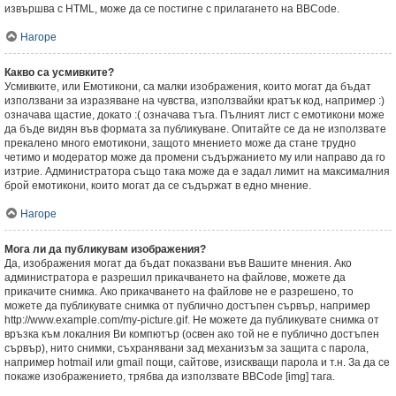
извършва с HTML, може да се постигне с прилагането на BBCode.
Нагоре
Какво са усмивките?
Усмивките, или Емотикони, са малки изображения, които могат да бъдат
използвани за изразяване на чувства, използвайки кратък код, например :)
означава щастие, докато :( означава тъга. Пълният лист с емотикони може
да бъде видян във формата за публикуване. Опитайте се да не използвате
прекалено много емотикони, защото мнението може да стане трудно
четимо и модератор може да промени съдържанието му или направо да го
изтрие. Администратора също така може да е задал лимит на максималния
брой емотикони, които могат да се съдържат в едно мнение.
Нагоре
Мога ли да публикувам изображения?
Да, изображения могат да бъдат показвани във Вашите мнения. Ако
администратора е разрешил прикачването на файлове, можете да
прикачите снимка. Ако прикачването на файлове не е разрешено, то
можете да публикувате снимка от публично достъпен сървър, например
http://www.example.com/my-picture.gif. Не можете да публикувате снимка от
връзка към локалния Ви компютър (освен ако той не е публично достъпен
сървър), нито снимки, съхранявани зад механизъм за защита с парола,
например hotmail или gmail пощи, сайтове, изискващи парола и т.н. За да се
покаже изображението, трябва да използвате BBCode [img] тага.