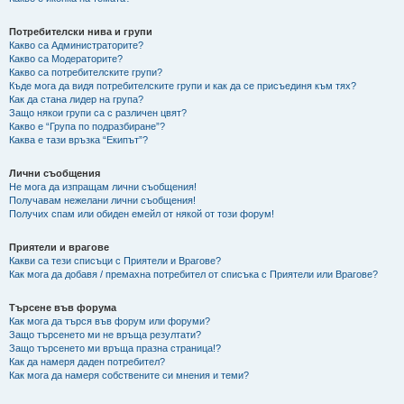
Потребителски нива и групи
Какво са Администраторите?
Какво са Модераторите?
Какво са потребителските групи?
Къде мога да видя потребителските групи и как да се присъединя към тях?
Как да стана лидер на група?
Защо някои групи са с различен цвят?
Какво е “Група по подразбиране”?
Каква е тази връзка “Екипът”?
Лични съобщения
Не мога да изпращам лични съобщения!
Получавам нежелани лични съобщения!
Получих спам или обиден емейл от някой от този форум!
Приятели и врагове
Какви са тези списъци с Приятели и Врагове?
Как мога да добавя / премахна потребител от списъка с Приятели или Врагове?
Търсене във форума
Как мога да търся във форум или форуми?
Защо търсенето ми не връща резултати?
Защо търсенето ми връща празна страница!?
Как да намеря даден потребител?
Как мога да намеря собствените си мнения и теми?