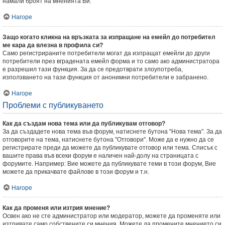
намали броят на мненията Ви.
Нагоре
Защо когато кликна на връзката за изпращане на емейл до потребител
ме кара да влезна в профила си?
Само регистрираните потребители могат да изпращат емейли до други
потребители през вградената емейл форма и то само ако администратора
е разрешил тази функция. За да се предотврати злоупотреба,
използването на тази функция от анонимни потребители е забранено.
Нагоре
Проблеми с публикуването
Как да създам нова тема или да публикувам отговор?
За да създадете нова тема във форум, натиснете бутона "Нова тема". За да
отговорите на тема, натиснете бутона "Отговори". Може да е нужно да се
регистрирате преди да можете да публикувате отговор или тема. Списък с
вашите права във всеки форум е наличен най-долу на страницата с
форумите. Например: Вие можете да публикувате теми в този форум, Вие
можете да прикачвате файлове в този форум и т.н.
Нагоре
Как да променя или изтрия мнение?
Освен ако не сте администратор или модератор, можете да променяте или
изтривате само собствените си мнения. Можете да промените мнението си