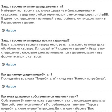
Защо търсенето ми не връща резултати?
Най-вероятно търсената ключова фраза не е била конкретна и е
съдържала твърде много общи термини, които не се индексират от phpBB.
Бъдете по-специфични и използвайте настройките, които са достъпни в
Разширеното търсене.
Нагоре
Защо търсенето ми връща празна страница!?
Вашата заявка е върнала твърде много резултати, които не могат да се
обработят от сървъра. Използвайте “Разширено търсене” и бъдете по-
специфични с ключовите думи, използвани при търсенето, както и във
форумите, в които се търси.
Нагоре
Как да намеря даден потребител?
Последвайте връзката “Потребители” и след това “Намери потребител”.
Нагоре
Как мога да намеря собствените си мнения и теми?
Собствените Ви мнения можете да намерите като последвате връзката
“Виж собствените си мнения” в Потребителския панел или “Търси в
потребителските мнения” в профила Ви или като изберете “Виж