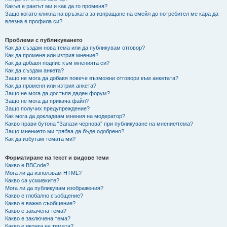
Какъв е рангът ми и как да го променя?
Защо когато кликна на връзката за изпращане на емейл до потребител ме кара да
влезна в профила си?
Проблеми с публикуването
Как да създам нова тема или да публикувам отговор?
Как да променя или изтрия мнение?
Как да добавя подпис към мненията си?
Как да създам анкета?
Защо не мога да добавя повече възможни отговори към анкетата?
Как да променя или изтрия анкета?
Защо не мога да достъпя даден форум?
Защо не мога да прикача файл?
Защо получих предупреждение?
Как мога да докладвам мнения на модератор?
Какво прави бутона “Запази чернова” при публикуване на мнение/тема?
Защо мнението ми трябва да бъде одобрено?
Как да избутам темата ми?
Форматиране на текст и видове теми
Какво е BBCode?
Мога ли да използвам HTML?
Какво са усмивките?
Мога ли да публикувам изображения?
Какво е глобално съобщение?
Какво е важно съобщение?
Какво е закачена тема?
Какво е заключена тема?
Какво е иконка на темата?