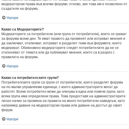
модераторски права във всички форуми, отново, ако това им е позволено от
създателя на форума.
Нагоре
Какво са Модераторите?
Модераторите са потребители (или група от потребители), които се грижат
за форума всеки ден. Те имат правото да променят или изтриват мнения и
да заключват, отключват, изтриват и разделят теми във форумите, които
модерират. Обикновено модераторите следят потребителите да не се
отклоняват от темата или да публикуват мнения, които са в разрез с
правилата на форума.
Нагоре
Какво са потребителските групи?
Потребителските групи са групи от потребители, които разделят форума
на по-малки управляеми единици, с които администраторите могат да
работят. Всеки потребител може да членува в една или повече групи, като
всяка група има определени права. Това предоставя на администраторите
лесен начин за промяна на правата на много потребители наведнъж, като
например даване на модераторски права или даване на достъп до скрит
форум.
Нагоре