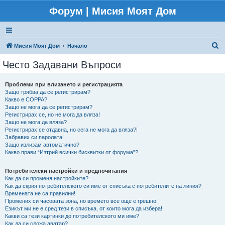
Форум | Мисия Моят Дом
Т
Мисия Моят Дом
Начало
ъ
Често Задавани Въпроси
р
с
Проблеми при влизането и регистрацията
Защо трябва да се регистрирам?
е
Какво е COPPA?
н
Защо не мога да се регистрирам?
Регистрирах се, но не мога да вляза!
е
Защо не мога да вляза?
Регистрирах се отдавна, но сега не мога да вляза?!
Забравих си паролата!
Защо излизам автоматично?
Какво прави “Изтрий всички бисквитки от форума”?
Потребителски настройки и предпочитания
Как да си променя настройките?
Как да скрия потребителското си име от списъка с потребителите на линия?
Времената не са правилни!
Промених си часовата зона, но времето все още е грешно!
Езикът ми не е сред тези в списъка, от които мога да избера!
Какви са тези картинки до потребителското ми име?
Как да си сложа аватар?