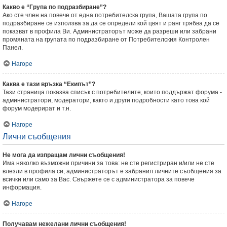
Какво е “Група по подразбиране”?
Ако сте член на повече от една потребителска група, Вашата група по
подразбиране се използва за да се определи кой цвят и ранг трябва да се
показват в профила Ви. Администраторът може да разреши или забрани
промяната на групата по подразбиране от Потребителския Контролен
Панел.
Нагоре
Каква е тази връзка “Екипът”?
Тази страница показва списък с потребителите, които поддържат форума -
администратори, модератори, както и други подробности като това кой
форум модерират и т.н.
Нагоре
Лични съобщения
Не мога да изпращам лични съобщения!
Има няколко възможни причини за това: не сте регистриран и/или не сте
влезли в профила си, администраторът е забранил личните съобщения за
всички или само за Вас. Свържете се с администратора за повече
информация.
Нагоре
Получавам нежелани лични съобщения!