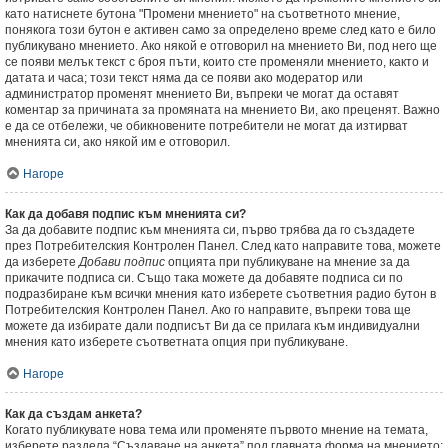
като натиснете бутона "Промени мнението" на съответното мнение,
понякога този бутон е активен само за определено време след като е било
публикувано мнението. Ако някой е отговорил на мнението Ви, под него ще
се появи мелък текст с броя пъти, които сте променяли мнението, както и
датата и часа; този текст няма да се появи ако модератор или
администратор променят мнението Ви, въпреки че могат да оставят
коментар за причината за промяната на мнението Ви, ако преценят. Важно
е да се отбележи, че обикновените потребители не могат да изтирват
мненията си, ако някой им е отговорил.
Нагоре
Как да добавя подпис към мненията си?
За да добавите подпис към мненията си, първо трябва да го създадете
през Потребителския Контролен Панел. След като направите това, можете
да изберете
Добави подпис
опцията при публикуване на мнение за да
прикачите подписа си. Също така можете да добавяте подписа си по
подразбиране към всички мнения като изберете съответния радио бутон в
Потребителския Контролен Панел. Ако го направите, въпреки това ще
можете да избирате дали подписът Ви да се прилага към индивидуални
мнения като изберете съответната опция при публикуване.
Нагоре
Как да създам анкета?
Когато публикувате нова тема или променяте първото мнение на темата,
изберете раздела “Създаване на анкета” под главната форма на мнението;