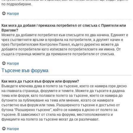
по подразбиране.
Нагоре
Как мога да добавя / премахна потребител от списъка с Приятели или
Врагове?
Можете да добавите потребител към списъците по два начина. Единият е
чрез съответните връзки в профила на потребителя, а другият начин е
през Потребителския Контролен Панел, където директно можете да
добавяте потребители като изписвате потребителските им имена. От
същата страница можете да премахнете потребители от списъка.
Нагоре
Търсене във форума
Как мога да търся във форум или форуми?
Въведете ключова дума в полето за търсене, което се намира горе дясно
на главната страница, форумите и темите. Можете да търсите в дадена
тема или форум, като ползвате полето за търсене, което се намира до
бутоните за публикуване на тема или мнение, когато се намирате
съответно във форум или тема. Разширеното търсене е достъпно от
бутона “Разширено търсене”, който се намира в дясно от полето за
търсене. В зависимост от стила на форума, местоположението и
функциите на полето за търсене могат да се различават.
Нагоре