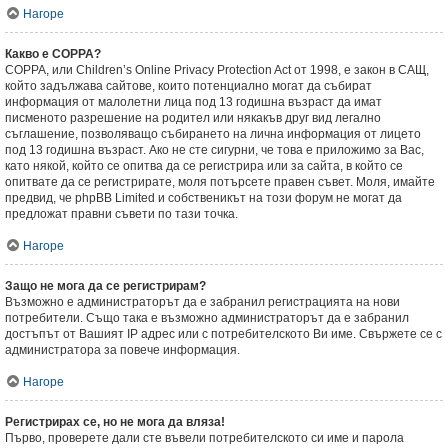
Нагоре
Какво е COPPA?
COPPA, или Children’s Online Privacy Protection Act от 1998, е закон в САЩ,
който задължава сайтове, които потенциално могат да събират
информация от малолетни лица под 13 годишна възраст да имат
писменото разрешение на родител или някакъв друг вид легално
съглашение, позволяващо събирането на лична информация от лицето
под 13 годишна възраст. Ако не сте сигурни, че това е приложимо за Вас,
като някой, който се опитва да се регистрира или за сайта, в който се
опитвате да се регистрирате, моля потърсете правен съвет. Моля, имайте
предвид, че phpBB Limited и собственикът на този форум не могат да
предложат правни съвети по тази точка.
Нагоре
Защо не мога да се регистрирам?
Възможно е администраторът да е забранил регистрацията на нови
потребители. Също така е възможно администраторът да е забранил
достъпът от Вашият IP адрес или с потребителското Ви име. Свържете се с
администратора за повече информация.
Нагоре
Регистрирах се, но не мога да вляза!
Първо, проверете дали сте въвели потребителското си име и парола