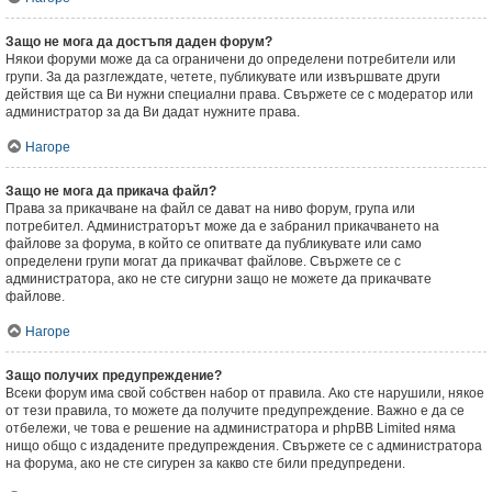
Защо не мога да достъпя даден форум?
Някои форуми може да са ограничени до определени потребители или
групи. За да разглеждате, четете, публикувате или извършвате други
действия ще са Ви нужни специални права. Свържете се с модератор или
администратор за да Ви дадат нужните права.
Нагоре
Защо не мога да прикача файл?
Права за прикачване на файл се дават на ниво форум, група или
потребител. Администраторът може да е забранил прикачването на
файлове за форума, в който се опитвате да публикувате или само
определени групи могат да прикачват файлове. Свържете се с
администратора, ако не сте сигурни защо не можете да прикачвате
файлове.
Нагоре
Защо получих предупреждение?
Всеки форум има свой собствен набор от правила. Ако сте нарушили, някое
от тези правила, то можете да получите предупреждение. Важно е да се
отбележи, че това е решение на администратора и phpBB Limited няма
нищо общо с издадените предупреждения. Свържете се с администратора
на форума, ако не сте сигурен за какво сте били предупредени.