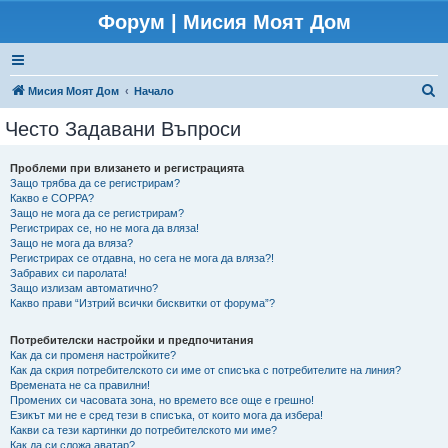
Форум | Мисия Моят Дом
Т
Мисия Моят Дом
Начало
ъ
Често Задавани Въпроси
р
с
Проблеми при влизането и регистрацията
Защо трябва да се регистрирам?
е
Какво е COPPA?
н
Защо не мога да се регистрирам?
Регистрирах се, но не мога да вляза!
е
Защо не мога да вляза?
Регистрирах се отдавна, но сега не мога да вляза?!
Забравих си паролата!
Защо излизам автоматично?
Какво прави “Изтрий всички бисквитки от форума”?
Потребителски настройки и предпочитания
Как да си променя настройките?
Как да скрия потребителското си име от списъка с потребителите на линия?
Времената не са правилни!
Промених си часовата зона, но времето все още е грешно!
Езикът ми не е сред тези в списъка, от които мога да избера!
Какви са тези картинки до потребителското ми име?
Как да си сложа аватар?