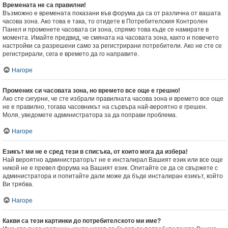
Времената не са правилни!
Възможно е времената показани във форума да са от различна от вашата
часова зона. Ако това е така, то отидете в Потребителския Контролен
Панел и променете часовата си зона, спрямо това къде се намирате в
момента. Имайте предвид, че смяната на часовата зона, както и повечето
настройки са разрешени само за регистрирани потребители. Ако не сте се
регистрирали, сега е времето да го направите.
Нагоре
Промених си часовата зона, но времето все още е грешно!
Ако сте сигурни, че сте избрали правилната часова зона и времето все още
не е правилно, тогава часовникът на сървъра най-вероятно е грешен.
Моля, уведомете администратора за да поправи проблема.
Нагоре
Езикът ми не е сред тези в списъка, от които мога да избера!
Най вероятно администраторът не е инсталирал Вашият език или все още
никой не е превел форума на Вашият език. Опитайте се да се свържете с
администратора и попитайте дали може да бъде инсталиран езикът, който
Ви трябва.
Нагоре
Какви са тези картинки до потребителското ми име?