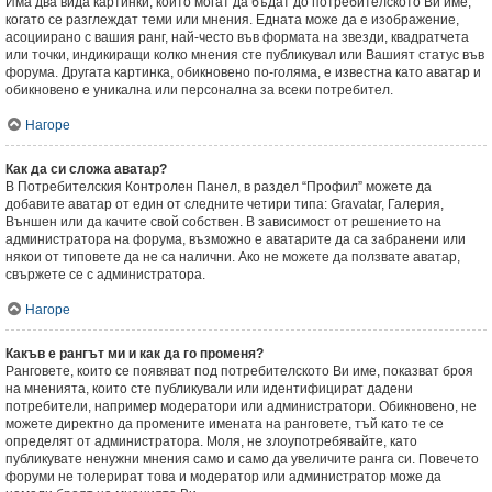
Има два вида картинки, които могат да бъдат до потребителското Ви име,
когато се разглеждат теми или мнения. Едната може да е изображение,
асоциирано с вашия ранг, най-често във формата на звезди, квадратчета
или точки, индикиращи колко мнения сте публикувал или Вашият статус във
форума. Другата картинка, обикновено по-голяма, е известна като аватар и
обикновено е уникална или персонална за всеки потребител.
Нагоре
Как да си сложа аватар?
В Потребителския Контролен Панел, в раздел “Профил” можете да
добавите аватар от един от следните четири типа: Gravatar, Галерия,
Външен или да качите свой собствен. В зависимост от решението на
администратора на форума, възможно е аватарите да са забранени или
някои от типовете да не са налични. Ако не можете да ползвате аватар,
свържете се с администратора.
Нагоре
Какъв е рангът ми и как да го променя?
Ранговете, които се появяват под потребителското Ви име, показват броя
на мненията, които сте публикували или идентифицират дадени
потребители, например модератори или администратори. Обикновено, не
можете директно да промените имената на ранговете, тъй като те се
определят от администратора. Моля, не злоупотребявайте, като
публикувате ненужни мнения само и само да увеличите ранга си. Повечето
форуми не толерират това и модератор или администратор може да