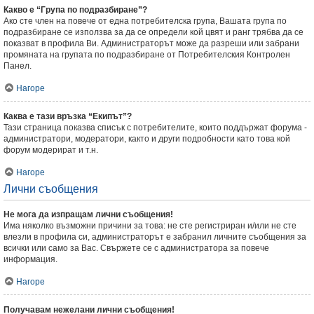
Какво е “Група по подразбиране”?
Ако сте член на повече от една потребителска група, Вашата група по
подразбиране се използва за да се определи кой цвят и ранг трябва да се
показват в профила Ви. Администраторът може да разреши или забрани
промяната на групата по подразбиране от Потребителския Контролен
Панел.
Нагоре
Каква е тази връзка “Екипът”?
Тази страница показва списък с потребителите, които поддържат форума -
администратори, модератори, както и други подробности като това кой
форум модерират и т.н.
Нагоре
Лични съобщения
Не мога да изпращам лични съобщения!
Има няколко възможни причини за това: не сте регистриран и/или не сте
влезли в профила си, администраторът е забранил личните съобщения за
всички или само за Вас. Свържете се с администратора за повече
информация.
Нагоре
Получавам нежелани лични съобщения!