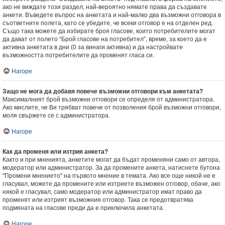
ако не виждате този раздел, най-вероятно нямате права да създавате
анкети. Въведете въпрос на анкетата и най-малко два възможни отговора в
съответните полета, като се убедите, че всеки отговор е на отделен ред.
Също така можете да избирате броя гласове, които потребителите могат
да дават от полето “Брой гласове на потребител”, време, за което да е
активна анкетата в дни (0 за винаги активна) и да настройвате
възможността потребителите да променят гласа си.
Нагоре
Защо не мога да добавя повече възможни отговори към анкетата?
Максималният брой възможни отговори се определя от администратора.
Ако мислите, че Ви трябват повече от позволения брой възможни отговори,
моля свържете се с администратора.
Нагоре
Как да променя или изтрия анкета?
Както и при мненията, анкетите могат да бъдат променяни само от автора,
модератор или администратор. За да промените анкета, натиснете бутона
"Промени мнението" на първото мнение в темата. Ако все още никой не е
гласувал, можете да промените или изтриете възможен отговор, обаче, ако
някой е гласувал, само модератор или администратор имат право да
променят или изтрият възможния отговор. Така се предотвратява
подмяната на гласове преди да е приключила анкетата.
Нагоре