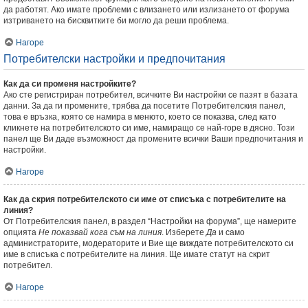
да работят. Ако имате проблеми с влизането или излизането от форума
изтриването на бисквитките би могло да реши проблема.
Нагоре
Потребителски настройки и предпочитания
Как да си променя настройките?
Ако сте регистриран потребител, всичките Ви настройки се пазят в базата
данни. За да ги промените, трябва да посетите Потребителския панел,
това е връзка, която се намира в менюто, което се показва, след като
кликнете на потребителското си име, намиращо се най-горе в дясно. Този
панел ще Ви даде възможност да промените всички Ваши предпочитания и
настройки.
Нагоре
Как да скрия потребителското си име от списъка с потребителите на
линия?
От Потребителския панел, в раздел “Настройки на форума”, ще намерите
опцията
Не показвай кога съм на линия
. Изберете
Да
и само
администраторите, модераторите и Вие ще виждате потребителското си
име в списъка с потребителите на линия. Ще имате статут на скрит
потребител.
Нагоре