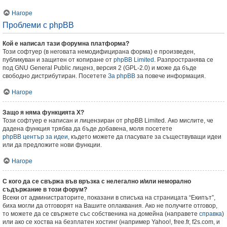
Нагоре
Проблеми с phpBB
Кой е написал тази форумна платформа?
Този софтуер (в неговата немодифицирана форма) е произведен,
публикуван и защитен от копиране от
phpBB Limited
. Разпространява се
под GNU General Public лиценз, версия 2 (GPL-2.0) и може да бъде
свободно дистрибутиран. Посетете
За phpBB
за повече информация.
Нагоре
Защо я няма функцията X?
Този софтуер е написан и лицензиран от phpBB Limited. Ако мислите, че
дадена функция трябва да бъде добавена, моля посетете
phpBB център за идеи
, където можете да гласувате за съществуващи идеи
или да предложите нови функции.
Нагоре
С кого да се свържа във връзка с нелегално и/или неморално
съдържание в този форум?
Всеки от администраторите, показани в списъка на страницата “Екипът”,
биха могли да отговорят на Вашите оплаквания. Ако не получите отговор,
то можете да се свържете със собственика на домейна (направете
справка
)
или ако се хоства на безплатен хостинг (например Yahoo!, free.fr, f2s.com, и