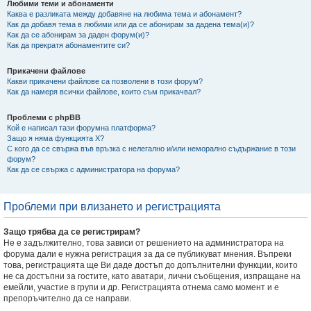
Любими теми и абонаменти
Каква е разликата между добавяне на любима тема и абонамент?
Как да добавя тема в любими или да се абонирам за дадена тема(и)?
Как да се абонирам за даден форум(и)?
Как да прекратя абонаментите си?
Прикачени файлове
Какви прикачени файлове са позволени в този форум?
Как да намеря всички файлове, които съм прикачвал?
Проблеми с phpBB
Кой е написал тази форумна платформа?
Защо я няма функцията X?
С кого да се свържа във връзка с нелегално и/или неморално съдържание в този
форум?
Как да се свържа с администратора на форума?
Проблеми при влизането и регистрацията
Защо трябва да се регистрирам?
Не е задължително, това зависи от решението на администратора на
форума дали е нужна регистрация за да се публикуват мнения. Въпреки
това, регистрацията ще Ви даде достъп до допълнителни функции, които
не са достъпни за гостите, като аватари, лични съобщения, изпращане на
емейли, участие в групи и др. Регистрацията отнема само момент и е
препоръчително да се направи.