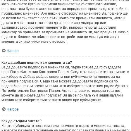
като натиснете бутона "Промени мнението" на съответното мнение,
понякога този бутон е активен само за определено време след като е било
публикувано мнението. Ако някой е отговорил на мнението Ви, под него ще
се появи мелък текст с броя пъти, които сте променяли мнението, както и
датата и часа; този текст няма да се появи ако модератор или
администратор променят мнението Ви, въпреки че могат да оставят
коментар за причината за промяната на мнението Ви, ако преценят. Важно
е да се отбележи, че обикновените потребители не могат да изтирват
мненията си, ако някой им е отговорил.
Нагоре
Как да добавя подпис към мненията си?
За да добавите подпис към мненията си, първо трябва да го създадете
през Потребителския Контролен Панел. След като направите това, можете
да изберете
Добави подпис
опцията при публикуване на мнение за да
прикачите подписа си. Също така можете да добавяте подписа си по
подразбиране към всички мнения като изберете съответния радио бутон в
Потребителския Контролен Панел. Ако го направите, въпреки това ще
можете да избирате дали подписът Ви да се прилага към индивидуални
мнения като изберете съответната опция при публикуване.
Нагоре
Как да създам анкета?
Когато публикувате нова тема или променяте първото мнение на темата,
изберете раздела “Създаване на анкета” под главната форма на мнението;