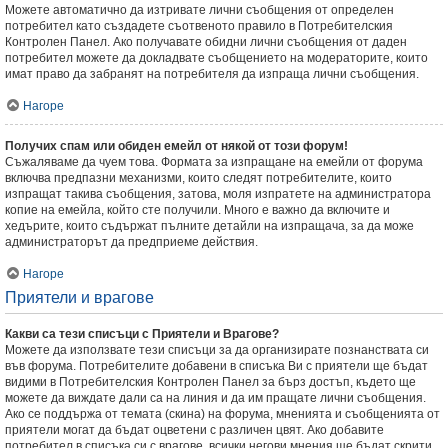
Можете автоматично да изтривате лични съобщения от определен
потребител като създадете съотвеното правило в Потребителския
Контролен Панел. Ако получавате обидни лични съобщения от даден
потребител можете да докладвате съобщението на модераторите, които
имат право да забранят на потребителя да изпраща лични съобщения.
Нагоре
Получих спам или обиден емейл от някой от този форум!
Съжаляваме да чуем това. Формата за изпращане на емейли от форума
включва предпазни механизми, които следят потребителите, които
изпращат такива съобщения, затова, моля изпратете на администратора
копие на емейла, който сте получили. Много е важно да включите и
хедърите, които съдържат пълните детайли на изпращача, за да може
администраторът да предприеме действия.
Нагоре
Приятели и врагове
Какви са тези списъци с Приятели и Врагове?
Можете да използвате тези списъци за да организирате познанствата си
във форума. Потребителите добавени в списъка Ви с приятели ще бъдат
видими в Потребителския Контролен Панел за бърз достъп, където ще
можете да виждате дали са на линия и да им пращате лични съобщения.
Ако се поддържа от темата (скина) на форума, мненията и съобщенията от
приятели могат да бъдат оцветени с различен цвят. Ако добавите
потребител в списъка си с врагове, всички негови мнения ще бъдат скрити