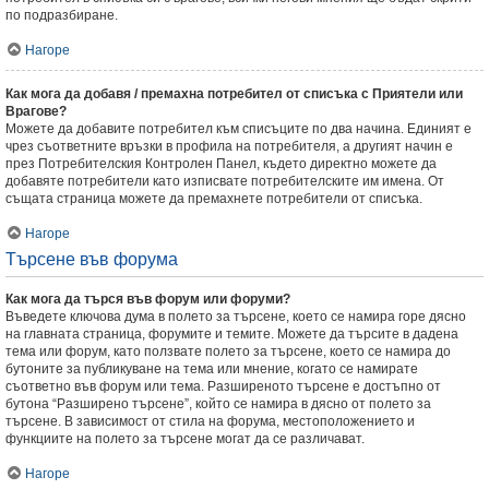
по подразбиране.
Нагоре
Как мога да добавя / премахна потребител от списъка с Приятели или
Врагове?
Можете да добавите потребител към списъците по два начина. Единият е
чрез съответните връзки в профила на потребителя, а другият начин е
през Потребителския Контролен Панел, където директно можете да
добавяте потребители като изписвате потребителските им имена. От
същата страница можете да премахнете потребители от списъка.
Нагоре
Търсене във форума
Как мога да търся във форум или форуми?
Въведете ключова дума в полето за търсене, което се намира горе дясно
на главната страница, форумите и темите. Можете да търсите в дадена
тема или форум, като ползвате полето за търсене, което се намира до
бутоните за публикуване на тема или мнение, когато се намирате
съответно във форум или тема. Разширеното търсене е достъпно от
бутона “Разширено търсене”, който се намира в дясно от полето за
търсене. В зависимост от стила на форума, местоположението и
функциите на полето за търсене могат да се различават.
Нагоре