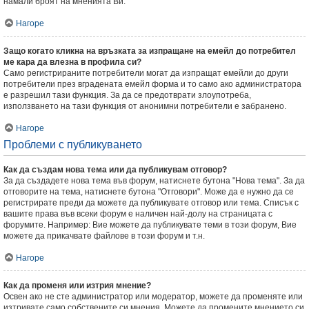
намали броят на мненията Ви.
Нагоре
Защо когато кликна на връзката за изпращане на емейл до потребител
ме кара да влезна в профила си?
Само регистрираните потребители могат да изпращат емейли до други
потребители през вградената емейл форма и то само ако администратора
е разрешил тази функция. За да се предотврати злоупотреба,
използването на тази функция от анонимни потребители е забранено.
Нагоре
Проблеми с публикуването
Как да създам нова тема или да публикувам отговор?
За да създадете нова тема във форум, натиснете бутона "Нова тема". За да
отговорите на тема, натиснете бутона "Отговори". Може да е нужно да се
регистрирате преди да можете да публикувате отговор или тема. Списък с
вашите права във всеки форум е наличен най-долу на страницата с
форумите. Например: Вие можете да публикувате теми в този форум, Вие
можете да прикачвате файлове в този форум и т.н.
Нагоре
Как да променя или изтрия мнение?
Освен ако не сте администратор или модератор, можете да променяте или
изтривате само собствените си мнения. Можете да промените мнението си