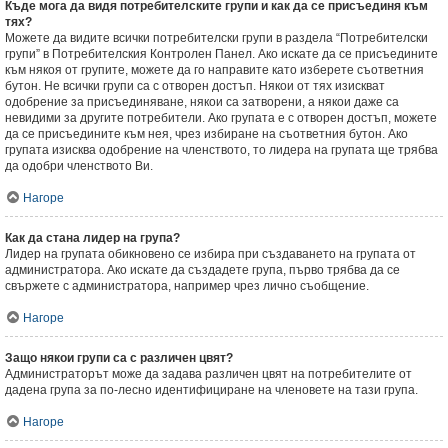
Къде мога да видя потребителските групи и как да се присъединя към
тях?
Можете да видите всички потребителски групи в раздела “Потребителски
групи” в Потребителския Контролен Панел. Ако искате да се присъедините
към някоя от групите, можете да го направите като изберете съответния
бутон. Не всички групи са с отворен достъп. Някои от тях изискват
одобрение за присъединяване, някои са затворени, а някои даже са
невидими за другите потребители. Ако групата е с отворен достъп, можете
да се присъедините към нея, чрез избиране на съответния бутон. Ако
групата изисква одобрение на членството, то лидера на групата ще трябва
да одобри членството Ви.
Нагоре
Как да стана лидер на група?
Лидер на групата обикновено се избира при създаването на групата от
администратора. Ако искате да създадете група, първо трябва да се
свържете с администратора, например чрез лично съобщение.
Нагоре
Защо някои групи са с различен цвят?
Администраторът може да задава различен цвят на потребителите от
дадена група за по-лесно идентифициране на членовете на тази група.
Нагоре