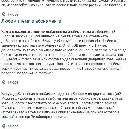
собствените си мнения” от менюто с Бързи връзки. За да намерите темите
си, използвайте Разширеното търсене и попълнете различните настройки.
Нагоре
Любими теми и абонаменти
Каква е разликата между добавяне на любима тема и абонамент?
В phpBB версия 3.0, добавянето на любима тема работеше като
добавянето на сайт в любими в уеб браузъра ви (bookmark). Не бивате
уведомен когато темата е обновена. От phpBB версия 3.1 натам,
добавянето на тема в любими е повече като абониране за тема. Можете да
бъдете уведомен, когато тя е обновена. Абонамента, от друга страна, ще
Ви уведоми когато тема или форум бъдат обновени (например публикувана
е нова тема в някой под форум). Настройките за известяване за любими
теми и абонаменти могат да бъдат променяни в Потребителския панел,
раздел “Настройки на форума”.
Нагоре
Как да добавя тема в любими или да се абонирам за дадена тема(и)?
Можете да добавите тема в любими или да се абонирате за дадена тема
като изберете съответната връзка в менюто “Инструменти за темата”
(бутон с гаечен ключ намиращ се най-горе и най-долу на всяка тема).
Отговарянето на тема с включена опция “Уведоми ме при нов отговор в
темата” също ще Ви абонира за темата.
Нагоре