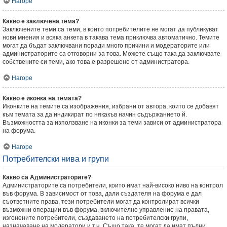
Нагоре
Какво е заключена тема?
Заключените теми са теми, в които потребителите не могат да публикуват
нови мнения и всяка анкета в такава тема приключва автоматично. Темите
могат да бъдат заключвани поради много причини и модераторите или
администраторите са отговорни за това. Можете също така да заключвате
собствените си теми, ако това е разрешено от администратора.
Нагоре
Какво е иконка на темата?
Иконките на темите са изображения, избрани от автора, които се добавят
към темата за да индикират по някакъв начин съдържанието й.
Възможността за използване на иконки за теми зависи от администратора
на форума.
Нагоре
Потребителски нива и групи
Какво са Администраторите?
Администраторите са потребители, които имат най-високо ниво на контрол
във форума. В зависимост от това, дали създателя на форума е дал
съответните права, тези потребители могат да контролират всички
възможни операции във форума, включително управление на правата,
изгонените потребители, създаването на потребителски групи,
назначаване на модератори и т.н. Също така, те могат да имат пълни