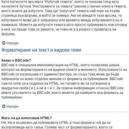
Като натиснете връзката “Избутай темата”, която се показва след като
натиснете бутона “Инструменти за темата” (иконка с гаечен ключ) в темата,
която искате да избутате. Така ще “избутате” темата най-горе на първа
страница във форума, в който се намира. Ако не виждате тази връзка, то
избутването може да е забранено или времето между избутванията не е
изминало. Можете да избутате темата като просто публикувате нов отговор
в нея, но преди това се уверете, че това не е в разрез с правилата на
форума.
Нагоре
Форматиране на текст и видове теми
Какво е BBCode?
BBCode е специална имплементация на HTML, която позволява широк
контрол на форматирането на дадени обекти в мнението. Използването на
BBCode се разрешава от администратора, но също така може да бъде
забранено за всяко отделно мнение от формата за публикуване. BBCode
сам по себе си е подобен на HTML, но таговете му са затворени в
квадратни скоби [ и ], а не в < и >. За повече информация относно BBCode
вижте упътването за BBCode, което можете да намерите във формата за
публикуване.
Нагоре
Мога ли да използвам HTML?
Не. Не е възможно да публикувате HTML в този форум и той да се
възпроизведе като такъв. Голяма част от форматирането, което се