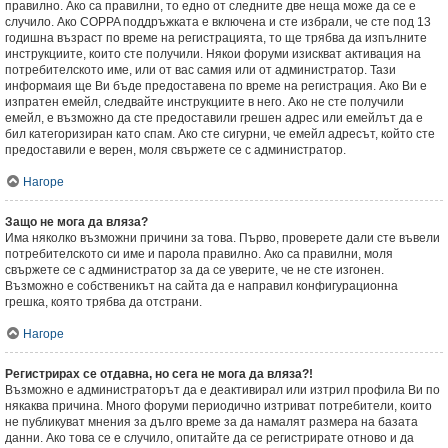
правилно. Ако са правилни, то едно от следните две неща може да се е
случило. Ако COPPA поддръжката е включена и сте избрали, че сте под 13
годишна възраст по време на регистрацията, то ще трябва да изпълните
инструкциите, които сте получили. Някои форуми изискват активация на
потребителското име, или от вас самия или от администратор. Тази
информаия ще Ви бъде предоставена по време на регистрация. Ако Ви е
изпратен емейл, следвайте инструкциите в него. Ако не сте получили
емейл, е възможно да сте предоставили грешен адрес или емейлът да е
бил категоризиран като спам. Ако сте сигурни, че емейл адресът, който сте
предоставили е верен, моля свържете се с администратор.
Нагоре
Защо не мога да вляза?
Има няколко възможни причини за това. Първо, проверете дали сте въвели
потребителското си име и парола правилно. Ако са правилни, моля
свържете се с администратор за да се уверите, че не сте изгонен.
Възможно е собственикът на сайта да е направил конфигурационна
грешка, която трябва да отстрани.
Нагоре
Регистрирах се отдавна, но сега не мога да вляза?!
Възможно е администраторът да е деактивирал или изтрил профила Ви по
някаква причина. Много форуми периодично изтриват потребители, които
не публикуват мнения за дълго време за да намалят размера на базата
данни. Ако това се е случило, опитайте да се регистрирате отново и да