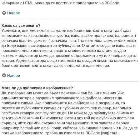
извършва с HTML, може да се постигне с прилагането на BBCode.
Нагоре
Какво са усмивките?
Усмивките, или Емотикони, са малки изображения, които могат да бъдат
използвани за изразяване на чувства, използвайки кратък код, например :)
означава щастие, докато :( означава тъга. Пълният лист с емотикони може
да бъде видян във формата за публикуване. Опитайте се да не използвате
прекалено много емотикони, защото мнението може да стане трудно
четимо и модератор може да промени съдържанието му или направо да го
изтрие. Администратора също така може да е задал лимит на максималния
брой емотикони, които могат да се съдържат в едно мнение.
Нагоре
Мога ли да публикувам изображения?
Да, изображения могат да бъдат показвани във Вашите мнения. Ако
администратора е разрешил прикачването на файлове, можете да
прикачите снимка. Ако прикачването на файлове не е разрешено, то
можете да публикувате снимка от публично достъпен сървър, например
http://www.example.com/my-picture.gif. Не можете да публикувате снимка от
връзка към локалния Ви компютър (освен ако той не е публично достъпен
сървър), нито снимки, съхранявани зад механизъм за защита с парола,
например hotmail или gmail пощи, сайтове, изискващи парола и т.н. За да се
покаже изображението, трябва да използвате BBCode [img] тага.