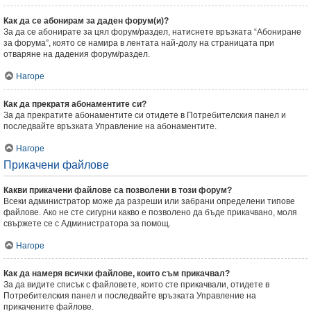
Как да се абонирам за даден форум(и)?
За да се абонирате за цял форум/раздел, натиснете връзката “Абониране
за форума”, която се намира в лентата най-долу на страницата при
отваряне на дадения форум/раздел.
Нагоре
Как да прекратя абонаментите си?
За да прекратите абонаментите си отидете в Потребителския панел и
последвайте връзката Управление на абонаментите.
Нагоре
Прикачени файлове
Какви прикачени файлове са позволени в този форум?
Всеки администратор може да разреши или забрани определени типове
файлове. Ако не сте сигурни какво е позволено да бъде прикачвано, моля
свържете се с Администратора за помощ.
Нагоре
Как да намеря всички файлове, които съм прикачвал?
За да видите списък с файловете, които сте прикачвали, отидете в
Потребителския панел и последвайте връзката Управление на
прикачените файлове.