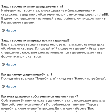
Защо търсенето ми не връща резултати?
Най-вероятно търсената ключова фраза не е била конкретна и е
съдържала твърде много общи термини, които не се индексират от phpBB.
Бъдете по-специфични и използвайте настройките, които са достъпни в
Разширеното търсене.
Нагоре
Защо търсенето ми връща празна страница!?
Вашата заявка е върнала твърде много резултати, които не могат да се
обработят от сървъра. Използвайте “Разширено търсене” и бъдете по-
специфични с ключовите думи, използвани при търсенето, както и във
форумите, в които се търси.
Нагоре
Как да намеря даден потребител?
Последвайте връзката “Потребители” и след това “Намери потребител”.
Нагоре
Как мога да намеря собствените си мнения и теми?
Собствените Ви мнения можете да намерите като последвате връзката
“Виж собствените си мнения” в Потребителския панел или “Търси в
потребителските мнения” в профила Ви или като изберете “Виж