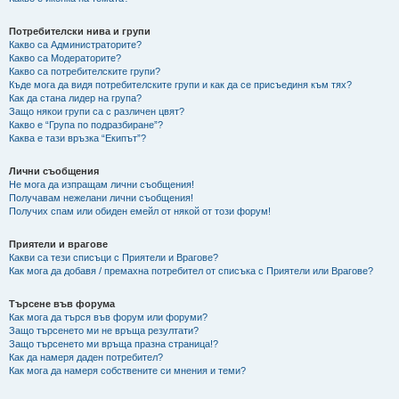
Потребителски нива и групи
Какво са Администраторите?
Какво са Модераторите?
Какво са потребителските групи?
Къде мога да видя потребителските групи и как да се присъединя към тях?
Как да стана лидер на група?
Защо някои групи са с различен цвят?
Какво е “Група по подразбиране”?
Каква е тази връзка “Екипът”?
Лични съобщения
Не мога да изпращам лични съобщения!
Получавам нежелани лични съобщения!
Получих спам или обиден емейл от някой от този форум!
Приятели и врагове
Какви са тези списъци с Приятели и Врагове?
Как мога да добавя / премахна потребител от списъка с Приятели или Врагове?
Търсене във форума
Как мога да търся във форум или форуми?
Защо търсенето ми не връща резултати?
Защо търсенето ми връща празна страница!?
Как да намеря даден потребител?
Как мога да намеря собствените си мнения и теми?