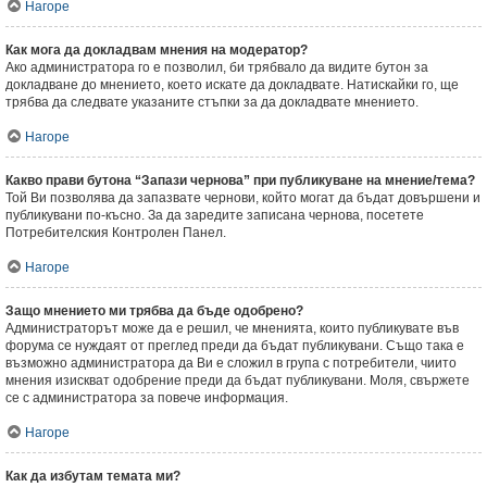
Нагоре
Как мога да докладвам мнения на модератор?
Ако администратора го е позволил, би трябвало да видите бутон за
докладване до мнението, което искате да докладвате. Натискайки го, ще
трябва да следвате указаните стъпки за да докладвате мнението.
Нагоре
Какво прави бутона “Запази чернова” при публикуване на мнение/тема?
Той Ви позволява да запазвате чернови, който могат да бъдат довършени и
публикувани по-късно. За да заредите записана чернова, посетете
Потребителския Контролен Панел.
Нагоре
Защо мнението ми трябва да бъде одобрено?
Администраторът може да е решил, че мненията, които публикувате във
форума се нуждаят от преглед преди да бъдат публикувани. Също така е
възможно администратора да Ви е сложил в група с потребители, чиито
мнения изискват одобрение преди да бъдат публикувани. Моля, свържете
се с администратора за повече информация.
Нагоре
Как да избутам темата ми?