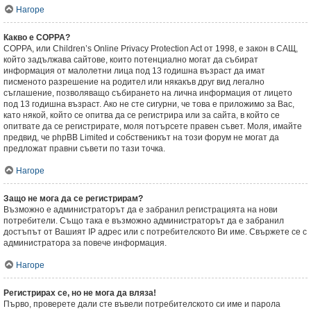
Нагоре
Какво е COPPA?
COPPA, или Children’s Online Privacy Protection Act от 1998, е закон в САЩ,
който задължава сайтове, които потенциално могат да събират
информация от малолетни лица под 13 годишна възраст да имат
писменото разрешение на родител или някакъв друг вид легално
съглашение, позволяващо събирането на лична информация от лицето
под 13 годишна възраст. Ако не сте сигурни, че това е приложимо за Вас,
като някой, който се опитва да се регистрира или за сайта, в който се
опитвате да се регистрирате, моля потърсете правен съвет. Моля, имайте
предвид, че phpBB Limited и собственикът на този форум не могат да
предложат правни съвети по тази точка.
Нагоре
Защо не мога да се регистрирам?
Възможно е администраторът да е забранил регистрацията на нови
потребители. Също така е възможно администраторът да е забранил
достъпът от Вашият IP адрес или с потребителското Ви име. Свържете се с
администратора за повече информация.
Нагоре
Регистрирах се, но не мога да вляза!
Първо, проверете дали сте въвели потребителското си име и парола