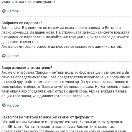
участвате активно в дискусиите.
Нагоре
Забравих си паролата!
Без паника! Въпреки, че не можем да възстановим паролата Ви, много
лесно можем да Ви дадем нова. На страницата за вход натиснете връзката
"Забравих си паролата". Следвайте инструкциите и би трябвало да можете
да влезнете след това.
Ако въпреки това не успеете да влезете се свържете с администратор.
Нагоре
Защо излизам автоматично?
Ако не сте избрали “Запомни ме” при вход, то форумът ще пази сесията Ви
само за определено време. Това предотвратява използване на профила Ви
от някой друг, който ползва същият компютър. За да останете постоянно в
своя профил изберете “Запомни ме” по време на вход. Не Ви препоръчваме
тази опция ако споделяте компютъра с други хора. Ако не виждате такава
опция това значи, че администратора я е забранил.
Нагоре
Какво прави “Изтрий всички бисквитки от форума”?
“Изтрий всички бисквитки от форума” изтрива бисквитките създадени от
phpBB, които Ви пазят сесията във форума. Бисквитките също така
предоставят възможност функции като следене на новите мнения и теми