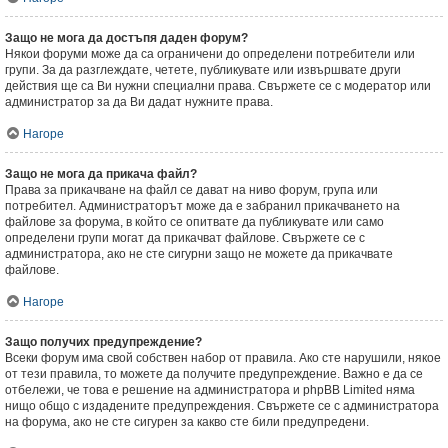
Защо не мога да достъпя даден форум?
Някои форуми може да са ограничени до определени потребители или
групи. За да разглеждате, четете, публикувате или извършвате други
действия ще са Ви нужни специални права. Свържете се с модератор или
администратор за да Ви дадат нужните права.
Нагоре
Защо не мога да прикача файл?
Права за прикачване на файл се дават на ниво форум, група или
потребител. Администраторът може да е забранил прикачването на
файлове за форума, в който се опитвате да публикувате или само
определени групи могат да прикачват файлове. Свържете се с
администратора, ако не сте сигурни защо не можете да прикачвате
файлове.
Нагоре
Защо получих предупреждение?
Всеки форум има свой собствен набор от правила. Ако сте нарушили, някое
от тези правила, то можете да получите предупреждение. Важно е да се
отбележи, че това е решение на администратора и phpBB Limited няма
нищо общо с издадените предупреждения. Свържете се с администратора
на форума, ако не сте сигурен за какво сте били предупредени.