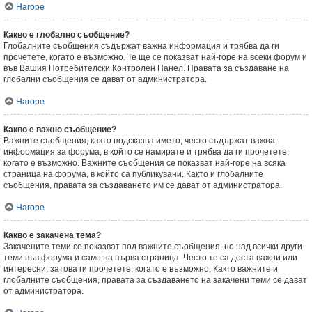
Нагоре
Какво е глобално съобщение?
Глобалните съобщения съдържат важна информация и трябва да ги
прочетете, когато е възможно. Те ще се показват най-горе на всеки форум и
във Вашия Потребителски Контролен Панел. Правата за създаване на
глобални съобщения се дават от администратора.
Нагоре
Какво е важно съобщение?
Важните съобщения, както подсказва името, често съдържат важна
информация за форума, в който се намирате и трябва да ги прочетете,
когато е възможно. Важните съобщения се показват най-горе на всяка
страница на форума, в който са публикувани. Както и глобалните
съобщения, правата за създаването им се дават от администратора.
Нагоре
Какво е закачена тема?
Закачените теми се показват под важните съобщения, но над всички други
теми във форума и само на първа страница. Често те са доста важни или
интересни, затова ги прочетете, когато е възможно. Както важните и
глобалните съобщения, правата за създаването на закачени теми се дават
от администратора.