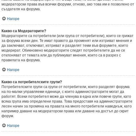
модераторски права във всички форуми, отново, ако това им е позволено от
създателя на форума.
Нагоре
Какво са Модераторите?
Модераторите са потребители (или група от потребители), които се грижат
за форума всеки ден. Те имат правото да променят или изтриват мнения и
да заключват, отключват, изтриват и разделят теми във форумите, които
модерират. Обикновено модераторите следят потребителите да не се
отклоняват от темата или да публикуват мнения, които са в разрез с
правилата на форума.
Нагоре
Какво са потребителските групи?
Потребителските групи са групи от потребители, които разделят форума
на по-малки управляеми единици, с които администраторите могат да
работят. Всеки потребител може да членува в една или повече групи, като
всяка група има определени права. Това предоставя на администраторите
лесен начин за промяна на правата на много потребители наведнъж, като
например даване на модераторски права или даване на достъп до скрит
форум.
Нагоре