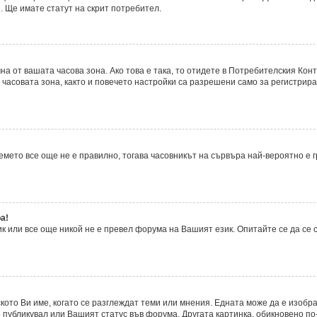
. Ще имате статут на скрит потребител.
а от вашата часова зона. Ако това е така, то отидете в Потребителския Кон
часовата зона, както и повечето настройки са разрешени само за регистрира
времето все още не е правилно, тогава часовникът на сървъра най-вероятно е
а!
 или все още никой не е превел форума на Вашият език. Опитайте се да се
ското Ви име, когато се разглеждат теми или мнения. Едната може да е изобр
 публикувал или Вашият статус във форума. Другата картинка, обикновено по-