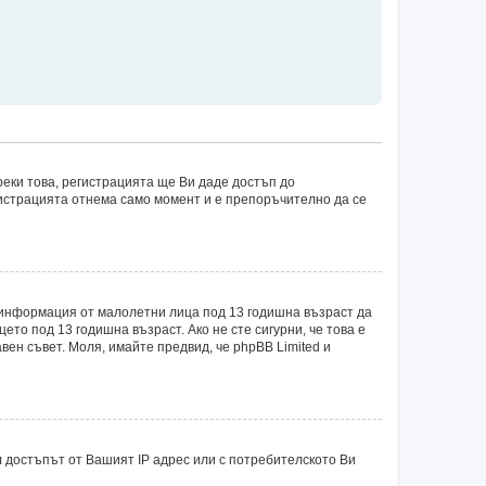
еки това, регистрацията ще Ви даде достъп до
егистрацията отнема само момент и е препоръчително да се
рат информация от малолетни лица под 13 годишна възраст да
о под 13 годишна възраст. Ако не сте сигурни, че това е
авен съвет. Моля, имайте предвид, че phpBB Limited и
 достъпът от Вашият IP адрес или с потребителското Ви