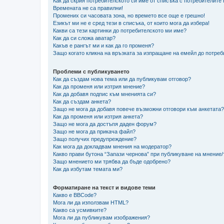
Как да скрия потребителското си име от списъка с потребителите
Времената не са правилни!
Промених си часовата зона, но времето все още е грешно!
Езикът ми не е сред тези в списъка, от които мога да избера!
Какви са тези картинки до потребителското ми име?
Как да си сложа аватар?
Какъв е рангът ми и как да го променя?
Защо когато кликна на връзката за изпращане на емейл до потреб
Проблеми с публикуването
Как да създам нова тема или да публикувам отговор?
Как да променя или изтрия мнение?
Как да добавя подпис към мненията си?
Как да създам анкета?
Защо не мога да добавя повече възможни отговори към анкетата?
Как да променя или изтрия анкета?
Защо не мога да достъпя даден форум?
Защо не мога да прикача файл?
Защо получих предупреждение?
Как мога да докладвам мнения на модератор?
Какво прави бутона “Запази чернова” при публикуване на мнение
Защо мнението ми трябва да бъде одобрено?
Как да избутам темата ми?
Форматиране на текст и видове теми
Какво е BBCode?
Мога ли да използвам HTML?
Какво са усмивките?
Мога ли да публикувам изображения?