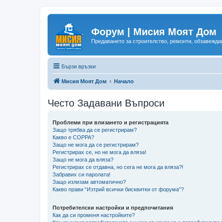
Форум | Мисия Моят Дом
Предаването за строителство, ремонти, обзавеждан
Бързи връзки
Мисия Моят Дом
Начало
Често Задавани Въпроси
Проблеми при влизането и регистрацията
Защо трябва да се регистрирам?
Какво е COPPA?
Защо не мога да се регистрирам?
Регистрирах се, но не мога да вляза!
Защо не мога да вляза?
Регистрирах се отдавна, но сега не мога да вляза?!
Забравих си паролата!
Защо излизам автоматично?
Какво прави “Изтрий всички бисквитки от форума”?
Потребителски настройки и предпочитания
Как да си променя настройките?