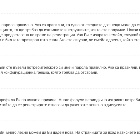
 парола правилно. Ако са правилни, то едно от следните две неща може да с
рацията, то ще трябва да изпълните инструкциите, които сте получили. Някои
 предоставена по време на регистрация. Ако Ви е изпратен емейл, следвайте
е бил категоризиран като спам. Ако сте сигурни, че емейл адресът, който ст
ли сте въвели потребителското си име и парола правилно. Ако са правилни, м
ил конфигурационна грешка, която трябва да отстрани.
рофила Ви по някаква причина. Много форуми периодично изтриват потребите
итайте да се регистрирате отново и да участвате активно в дискусиите.
Ви, много лесно можем да Ви дадем нова. На страницата за вход натиснете в