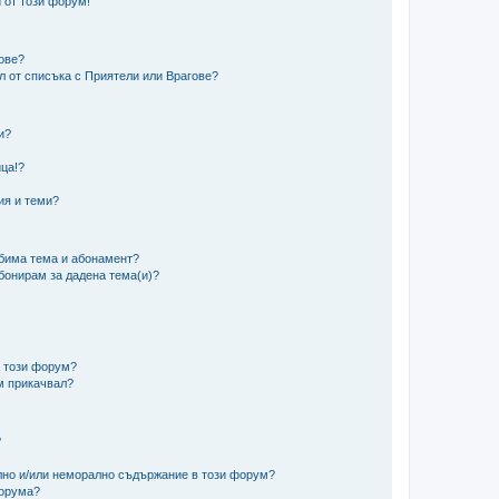
 от този форум!
гове?
ел от списъка с Приятели или Врагове?
и?
?
ца!?
ия и теми?
юбима тема и абонамент?
абонирам за дадена тема(и)?
в този форум?
м прикачвал?
?
ално и/или неморално съдържание в този форум?
форума?