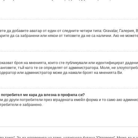
е да добавите аватар от един от следните четири типа: Gravatar, Галерия, В
ите да са забранени или някои от типовете да не са налични. Ако не можете
 показват броя на мненията, които сте публикували или идентифицират даде
нговете, тъй като те се определят от администратора. Моля, не злоупотреб
модератор или администратор може да намали броят на мненията Ви.
 потребител ме кара да влезна в профила си?
 до други потребители през вградената емейл форма и то само ако админис
требители е забранено.
а тема". За да отговорите на тема, натиснете бутона "Отговори". Може да е 