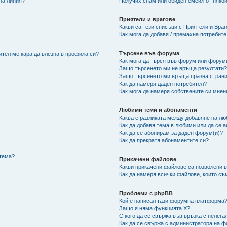
 на линия?
Получих спам или обиден емейл от някой
Приятели и врагове
Какви са тези списъци с Приятели и Вра
Как мога да добавя / премахна потребит
Търсене във форума
ител ме кара да влезна в профила си?
Как мога да търся във форум или форум
Защо търсенето ми не връща резултати
Защо търсенето ми връща празна страни
Как да намеря даден потребител?
Как мога да намеря собствените си мнен
Любими теми и абонаменти
Каква е разликата между добавяне на л
Как да добавя тема в любими или да се 
Как да се абонирам за даден форум(и)?
Как да прекратя абонаментите си?
/тема?
Прикачени файлове
Какви прикачени файлове са позволени 
Как да намеря всички файлове, които съ
Проблеми с phpBB
Кой е написал тази форумна платформа
Защо я няма функцията X?
С кого да се свържа във връзка с нелег
Как да се свържа с администратора на 