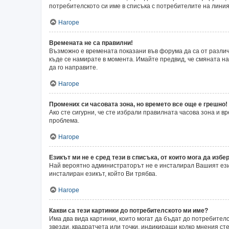
потребителското си име в списъка с потребителите на линия
Нагоре
Времената не са правилни!
Възможно е времената показани във форума да са от различн
къде се намирате в момента. Имайте предвид, че смяната на 
да го направите.
Нагоре
Промених си часовата зона, но времето все още е грешно!
Ако сте сигурни, че сте избрали правилната часова зона и 
проблема.
Нагоре
Езикът ми не е сред тези в списъка, от които мога да избер
Най вероятно администраторът не е инсталирал Вашият език
инсталиран езикът, който Ви трябва.
Нагоре
Какви са тези картинки до потребителското ми име?
Има два вида картинки, които могат да бъдат до потребител
звезди, квадратчета или точки, индикиращи колко мнения сте