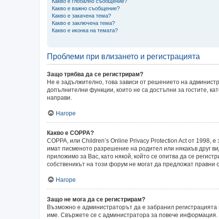
Какво е глобално съобщение?
Какво е важно съобщение?
Какво е закачена тема?
Какво е заключена тема?
Какво е иконка на темата?
Проблеми при влизането и регистрацията
Защо трябва да се регистрирам?
Не е задължително, това зависи от решението на администр
допълнителни функции, които не са достъпни за гостите, ка
направи.
Нагоре
Какво е COPPA?
COPPA, или Children’s Online Privacy Protection Act от 199
имат писменото разрешение на родител или някакъв друг ви
приложимо за Вас, като някой, който се опитва да се регистр
собственикът на този форум не могат да предложат правни с
Нагоре
Защо не мога да се регистрирам?
Възможно е администраторът да е забранил регистрацията 
име. Свържете се с администратора за повече информация.