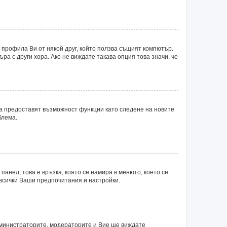
 профила Ви от някой друг, който ползва същият компютър.
а с други хора. Ако не виждате такава опция това значи, че
ка предоставят възможност функции като следене на новите
блема.
панел, това е връзка, която се намира в менюто, което се
 всички Ваши предпочитания и настройки.
министраторите, модераторите и Вие ще виждате