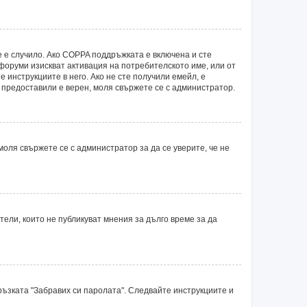
е е случило. Ако COPPA поддръжката е включена и сте
 форуми изискват активация на потребителското име, или от
 инструкциите в него. Ако не сте получили емейл, е
е предоставили е верен, моля свържете се с администратор.
оля свържете се с администратор за да се уверите, че не
ли, които не публикуват мнения за дълго време за да
ръзката "Забравих си паролата". Следвайте инструкциите и