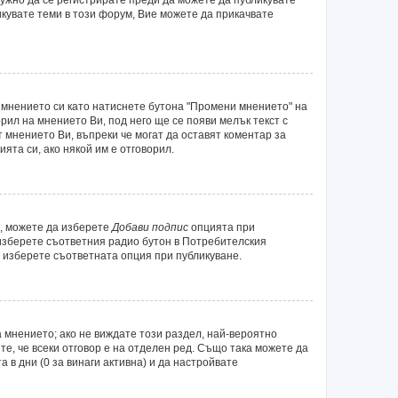
икувате теми в този форум, Вие можете да прикачвате
 мнението си като натиснете бутона "Промени мнението" на
рил на мнението Ви, под него ще се появи мелък текст с
т мнението Ви, въпреки че могат да оставят коментар за
ята си, ако някой им е отговорил.
а, можете да изберете
Добави подпис
опцията при
 изберете съответния радио бутон в Потребителския
 изберете съответната опция при публикуване.
 мнението; ако не виждате този раздел, най-вероятно
те, че всеки отговор е на отделен ред. Също така можете да
а в дни (0 за винаги активна) и да настройвате