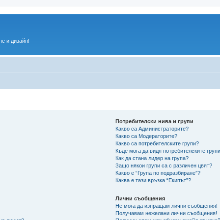
е и дизайн!
Потребителски нива и групи
Какво са Администраторите?
Какво са Модераторите?
Какво са потребителските групи?
Къде мога да видя потребителските групи
Как да стана лидер на група?
Защо някои групи са с различен цвят?
Какво е “Група по подразбиране”?
Каква е тази връзка “Екипът”?
Лични съобщения
Не мога да изпращам лични съобщения!
Получавам нежелани лични съобщения!