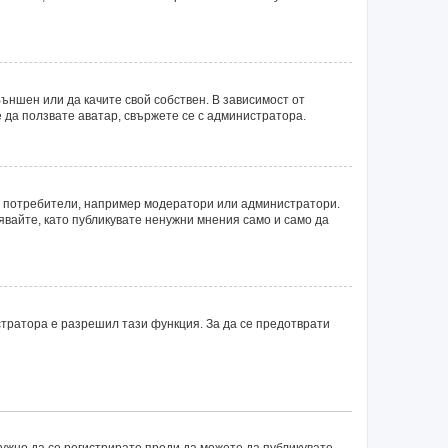
ъншен или да качите свой собствен. В зависимост от
 да ползвате аватар, свържете се с администратора.
ни потребители, например модератори или администратори.
явайте, като публикувате ненужни мнения само и само да
тратора е разрешил тази функция. За да се предотврати
нужно да се регистрирате преди да можете да публикувате