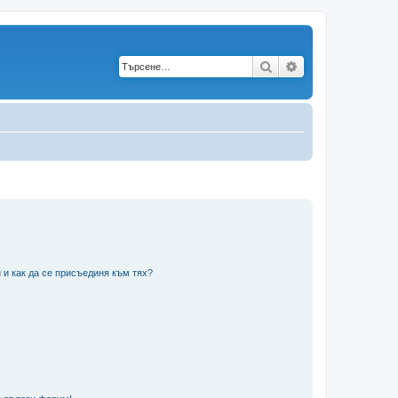
Търсене
Разширено търс
 и как да се присъединя към тях?