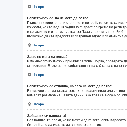
Нагоре
Регистрирах се, но не мога да вляза!
Първо, проверете дали сте въвели потребителското си име и
избрали, че сте под 13 годишна възраст по време на регист
вас самия или от администратор. Тази информаия ще Ви бъде
възможно да сте предоставили грешен адрес или емейлът да 
Нагоре
Защо не мога да вляза?
Има няколко възможни причини за това. Първо, проверете да
сте изгонен. Възможно е собственикът на сайта да е направ
Нагоре
Регистрирах се отдавна, но сега не мога да вляза?!
Възможно е администраторът да е деактивирал или изтрил п
намалят размера на базата данни. Ако това се е случило, оп
Нагоре
Забравих си паролата!
Без паника! Въпреки, че не можем да възстановим паролата 
би трябвало да можете да влезнете след това.