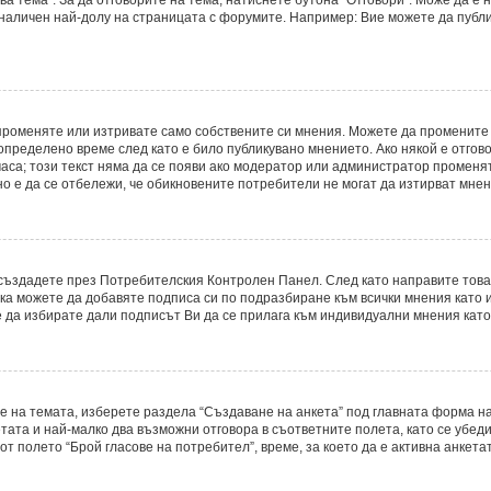
 наличен най-долу на страницата с форумите. Например: Вие можете да публ
променяте или изтривате само собствените си мнения. Можете да промените
определено време след като е било публикувано мнението. Ако някой е отгово
часа; този текст няма да се появи ако модератор или администратор променя
о е да се отбележи, че обикновените потребители не могат да изтирват мнени
о създадете през Потребителския Контролен Панел. След като направите тов
ака можете да добавяте подписа си по подразбиране към всички мнения като
е да избирате дали подписът Ви да се прилага към индивидуални мнения като
е на темата, изберете раздела “Създаване на анкета” под главната форма на
ата и най-малко два възможни отговора в съответните полета, като се убеди
т полето “Брой гласове на потребител”, време, за което да е активна анкетат