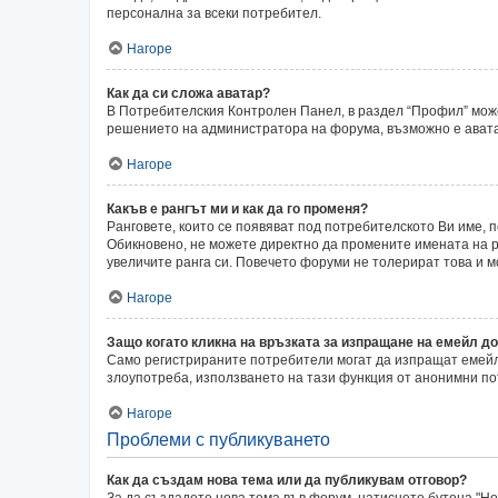
персонална за всеки потребител.
Нагоре
Как да си сложа аватар?
В Потребителския Контролен Панел, в раздел “Профил” может
решението на администратора на форума, възможно е аватар
Нагоре
Какъв е рангът ми и как да го променя?
Ранговете, които се появяват под потребителското Ви име,
Обикновено, не можете директно да промените имената на ра
увеличите ранга си. Повечето форуми не толерират това и 
Нагоре
Защо когато кликна на връзката за изпращане на емейл до
Само регистрираните потребители могат да изпращат емейли
злоупотреба, използването на тази функция от анонимни по
Нагоре
Проблеми с публикуването
Как да създам нова тема или да публикувам отговор?
За да създадете нова тема във форум, натиснете бутона "Нов