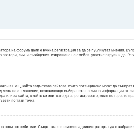
атора на форума дали е нужна регистрация за да се публикуват мнения. Въпр
то аватари, лични съобщения, изпращане на емейли, участие в групи и др. Р
8, е закон в САЩ, който задължава сайтове, които потенциално могат да съби
д легално съглашение, позволяващо събирането на лична информация от лицет
ира или за сайта, в който се опитвате да се регистрирате, моля потърсете пр
ъвети по тази точка.
на нови потребители. Също така е възможно администраторът да е забранил