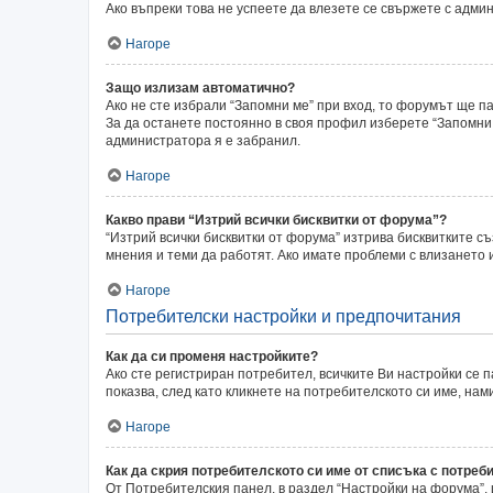
Ако въпреки това не успеете да влезете се свържете с адми
Нагоре
Защо излизам автоматично?
Ако не сте избрали “Запомни ме” при вход, то форумът ще п
За да останете постоянно в своя профил изберете “Запомни 
администратора я е забранил.
Нагоре
Какво прави “Изтрий всички бисквитки от форума”?
“Изтрий всички бисквитки от форума” изтрива бисквитките с
мнения и теми да работят. Ако имате проблеми с влизането
Нагоре
Потребителски настройки и предпочитания
Как да си променя настройките?
Ако сте регистриран потребител, всичките Ви настройки се п
показва, след като кликнете на потребителското си име, на
Нагоре
Как да скрия потребителското си име от списъка с потреб
От Потребителския панел, в раздел “Настройки на форума”