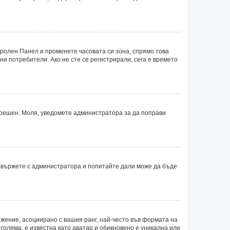
тролен Панел и променете часовата си зона, спрямо това
ни потребители. Ако не сте се регистрирали, сега е времето
 грешен. Моля, уведомете администратора за да поправи
 свържете с администратора и попитайте дали може да бъде
ажение, асоциирано с вашия ранг, най-често във формата на
голяма, е известна като аватар и обикновено е уникална или