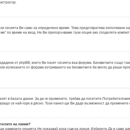
нистратор.
ази сесията Ви само за определено време. Това предотвратява използване на
ме” по време на вход. Не Ви препоръчваме тази опция ако споделяте компютър
ъздадени от phpBB, които Ви пазят сесията във форума. Бисквитките също та
 или излизането от форума изтриването на бисквитките би могло да реши про
азят в базата данни. За да ги промените, трябва да посетите Потребителския 
миращо се най-горе в дясно. Този панел ще Ви даде възможност да промените
ителите на линия?
, ще намерите опцията
Не показвай кога съм на линия
. Изберете
Да
и само ад