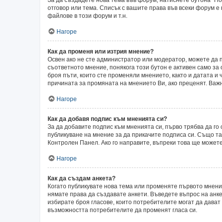
отговор или тема. Списък с вашите права във всеки форум е
файлове в този форум и т.н.
Нагоре
Как да променя или изтрия мнение?
Освен ако не сте администратор или модератор, можете да 
съответното мнение, понякога този бутон е активен само за 
броя пъти, които сте променяли мнението, както и датата и 
причината за промяната на мнението Ви, ако преценят. Важн
Нагоре
Как да добавя подпис към мненията си?
За да добавите подпис към мненията си, първо трябва да г
публикуване на мнение за да прикачите подписа си. Също т
Контролен Панел. Ако го направите, въпреки това ще может
Нагоре
Как да създам анкета?
Когато публикувате нова тема или променяте първото мнени
нямате права да създавате анкети. Въведете въпрос на анкет
избирате броя гласове, които потребителите могат да дават о
възможността потребителите да променят гласа си.