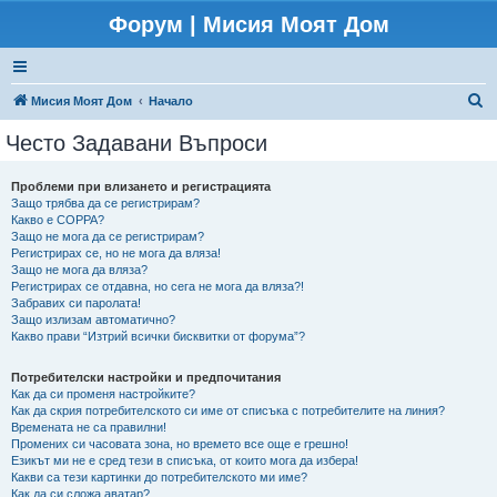
Форум | Мисия Моят Дом
Т
Мисия Моят Дом
Начало
ъ
Често Задавани Въпроси
р
с
Проблеми при влизането и регистрацията
Защо трябва да се регистрирам?
е
Какво е COPPA?
н
Защо не мога да се регистрирам?
Регистрирах се, но не мога да вляза!
е
Защо не мога да вляза?
Регистрирах се отдавна, но сега не мога да вляза?!
Забравих си паролата!
Защо излизам автоматично?
Какво прави “Изтрий всички бисквитки от форума”?
Потребителски настройки и предпочитания
Как да си променя настройките?
Как да скрия потребителското си име от списъка с потребителите на линия?
Времената не са правилни!
Промених си часовата зона, но времето все още е грешно!
Езикът ми не е сред тези в списъка, от които мога да избера!
Какви са тези картинки до потребителското ми име?
Как да си сложа аватар?