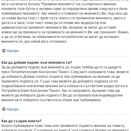
като натиснете бутона "Промени мнението" на съответното мнение,
понякога този бутон е активен само за определено време след като е било
публикувано мнението. Ако някой е отговорил на мнението Ви, под него ще
се появи мелък текст с броя пъти, които сте променяли мнението, както и
датата и часа; този текст няма да се появи ако модератор или
администратор променят мнението Ви, въпреки че могат да оставят
коментар за причината за промяната на мнението Ви, ако преценят. Важно
е да се отбележи, че обикновените потребители не могат да изтирват
мненията си, ако някой им е отговорил.
Нагоре
Как да добавя подпис към мненията си?
За да добавите подпис към мненията си, първо трябва да го създадете
през Потребителския Контролен Панел. След като направите това, можете
да изберете
Добави подпис
опцията при публикуване на мнение за да
прикачите подписа си. Също така можете да добавяте подписа си по
подразбиране към всички мнения като изберете съответния радио бутон в
Потребителския Контролен Панел. Ако го направите, въпреки това ще
можете да избирате дали подписът Ви да се прилага към индивидуални
мнения като изберете съответната опция при публикуване.
Нагоре
Как да създам анкета?
Когато публикувате нова тема или променяте първото мнение на темата,
изберете раздела “Създаване на анкета” под главната форма на мнението;