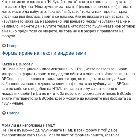
Като натиснете връзката “Избутай темата”, която се показва след като
натиснете бутона “Инструменти за темата” (иконка с гаечен ключ) в темата,
която искате да избутате. Така ще “избутате” темата най-горе на първа
страница във форума, в който се намира. Ако не виждате тази връзка, то
избутването може да е забранено или времето между избутванията не е
изминало. Можете да избутате темата като просто публикувате нов отговор
в нея, но преди това се уверете, че това не е в разрез с правилата на
форума.
Нагоре
Форматиране на текст и видове теми
Какво е BBCode?
BBCode е специална имплементация на HTML, която позволява широк
контрол на форматирането на дадени обекти в мнението. Използването на
BBCode се разрешава от администратора, но също така може да бъде
забранено за всяко отделно мнение от формата за публикуване. BBCode
сам по себе си е подобен на HTML, но таговете му са затворени в
квадратни скоби [ и ], а не в < и >. За повече информация относно BBCode
вижте упътването за BBCode, което можете да намерите във формата за
публикуване.
Нагоре
Мога ли да използвам HTML?
Не. Не е възможно да публикувате HTML в този форум и той да се
възпроизведе като такъв. Голяма част от форматирането, което се