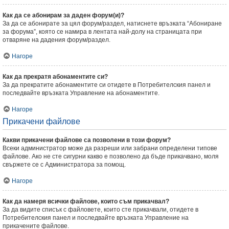
Как да се абонирам за даден форум(и)?
За да се абонирате за цял форум/раздел, натиснете връзката “Абониране
за форума”, която се намира в лентата най-долу на страницата при
отваряне на дадения форум/раздел.
Нагоре
Как да прекратя абонаментите си?
За да прекратите абонаментите си отидете в Потребителския панел и
последвайте връзката Управление на абонаментите.
Нагоре
Прикачени файлове
Какви прикачени файлове са позволени в този форум?
Всеки администратор може да разреши или забрани определени типове
файлове. Ако не сте сигурни какво е позволено да бъде прикачвано, моля
свържете се с Администратора за помощ.
Нагоре
Как да намеря всички файлове, които съм прикачвал?
За да видите списък с файловете, които сте прикачвали, отидете в
Потребителския панел и последвайте връзката Управление на
прикачените файлове.