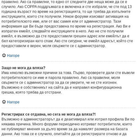
правилно. Ако са правилни, то едно от следните две неща може да се е
случило. Ако COPPA поддръжката е включена и сте избрали, че сте под 13
годишна възраст по време на регистрацията, то ще трябва да изпълните
инструкциите, които сте получили. Някои форуми изискват активация на
потребителското име, или от вас самия или от администратор. Тази
информаия ще Ви бъде предоставена по време на регистрация. Ако Ви е
изпратен емейл, следвайте инструкциите в него. Ако не сте получили
емейл, е възможно да сте предоставили грешен адрес или емейлът да е
бил категоризиран като спам. Ако сте сигурни, че емейл адресът, който сте
предоставили е верен, моля свържете се с администратор.
Нагоре
Защо не мога да вляза?
Има няколко възможни причини за това. Първо, проверете дали сте въвели
потребителското си име и парола правилно. Ако са правилни, моля
свържете се с администратор за да се уверите, че не сте изгонен.
Възможно е собственикът на сайта да е направил конфигурационна
грешка, която трябва да отстрани.
Нагоре
Регистрирах се отдавна, но сега не мога да вляза?!
Възможно е администраторът да е деактивирал или изтрил профила Ви по
някаква причина. Много форуми периодично изтриват потребители, които
не публикуват мнения за дълго време за да намалят размера на базата
данни. Ако това се е случило, опитайте да се регистрирате отново и да