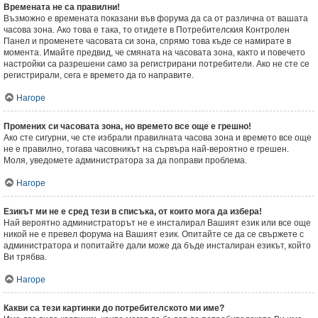
Времената не са правилни!
Възможно е времената показани във форума да са от различна от вашата
часова зона. Ако това е така, то отидете в Потребителския Контролен
Панел и променете часовата си зона, спрямо това къде се намирате в
момента. Имайте предвид, че смяната на часовата зона, както и повечето
настройки са разрешени само за регистрирани потребители. Ако не сте се
регистрирали, сега е времето да го направите.
Нагоре
Промених си часовата зона, но времето все още е грешно!
Ако сте сигурни, че сте избрали правилната часова зона и времето все още
не е правилно, тогава часовникът на сървъра най-вероятно е грешен.
Моля, уведомете администратора за да поправи проблема.
Нагоре
Езикът ми не е сред тези в списъка, от които мога да избера!
Най вероятно администраторът не е инсталирал Вашият език или все още
никой не е превел форума на Вашият език. Опитайте се да се свържете с
администратора и попитайте дали може да бъде инсталиран езикът, който
Ви трябва.
Нагоре
Какви са тези картинки до потребителското ми име?