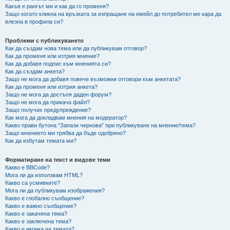
Какъв е рангът ми и как да го променя?
Защо когато кликна на връзката за изпращане на емейл до потребител ме кара да
влезна в профила си?
Проблеми с публикуването
Как да създам нова тема или да публикувам отговор?
Как да променя или изтрия мнение?
Как да добавя подпис към мненията си?
Как да създам анкета?
Защо не мога да добавя повече възможни отговори към анкетата?
Как да променя или изтрия анкета?
Защо не мога да достъпя даден форум?
Защо не мога да прикача файл?
Защо получих предупреждение?
Как мога да докладвам мнения на модератор?
Какво прави бутона “Запази чернова” при публикуване на мнение/тема?
Защо мнението ми трябва да бъде одобрено?
Как да избутам темата ми?
Форматиране на текст и видове теми
Какво е BBCode?
Мога ли да използвам HTML?
Какво са усмивките?
Мога ли да публикувам изображения?
Какво е глобално съобщение?
Какво е важно съобщение?
Какво е закачена тема?
Какво е заключена тема?
Какво е иконка на темата?