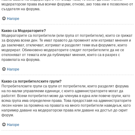
модераторски права във всички форуми, отново, ако това им е позволено от
създателя на форума.
Нагоре
Какво са Модераторите?
Модераторите са потребители (или група от потребители), които се грижат
за форума всеки ден. Те имат правото да променят или изтриват мнения и
да заключват, отключват, изтриват и разделят теми във форумите, които
модерират. Обикновено модераторите следят потребителите да не се
отклоняват от темата или да публикуват мнения, които са в разрез с
правилата на форума.
Нагоре
Какво са потребителските групи?
Потребителските групи са групи от потребители, които разделят форума
на по-малки управляеми единици, с които администраторите могат да
работят. Всеки потребител може да членува в една или повече групи, като
всяка група има определени права. Това предоставя на администраторите
лесен начин за промяна на правата на много потребители наведнъж, като
например даване на модераторски права или даване на достъп до скрит
форум.
Нагоре