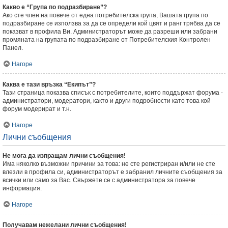
Какво е “Група по подразбиране”?
Ако сте член на повече от една потребителска група, Вашата група по
подразбиране се използва за да се определи кой цвят и ранг трябва да се
показват в профила Ви. Администраторът може да разреши или забрани
промяната на групата по подразбиране от Потребителския Контролен
Панел.
Нагоре
Каква е тази връзка “Екипът”?
Тази страница показва списък с потребителите, които поддържат форума -
администратори, модератори, както и други подробности като това кой
форум модерират и т.н.
Нагоре
Лични съобщения
Не мога да изпращам лични съобщения!
Има няколко възможни причини за това: не сте регистриран и/или не сте
влезли в профила си, администраторът е забранил личните съобщения за
всички или само за Вас. Свържете се с администратора за повече
информация.
Нагоре
Получавам нежелани лични съобщения!