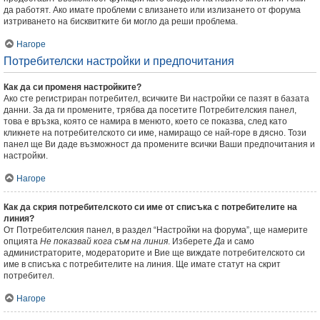
да работят. Ако имате проблеми с влизането или излизането от форума
изтриването на бисквитките би могло да реши проблема.
Нагоре
Потребителски настройки и предпочитания
Как да си променя настройките?
Ако сте регистриран потребител, всичките Ви настройки се пазят в базата
данни. За да ги промените, трябва да посетите Потребителския панел,
това е връзка, която се намира в менюто, което се показва, след като
кликнете на потребителското си име, намиращо се най-горе в дясно. Този
панел ще Ви даде възможност да промените всички Ваши предпочитания и
настройки.
Нагоре
Как да скрия потребителското си име от списъка с потребителите на
линия?
От Потребителския панел, в раздел “Настройки на форума”, ще намерите
опцията
Не показвай кога съм на линия
. Изберете
Да
и само
администраторите, модераторите и Вие ще виждате потребителското си
име в списъка с потребителите на линия. Ще имате статут на скрит
потребител.
Нагоре