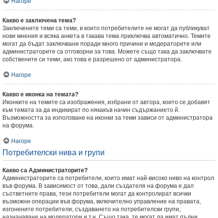
Нагоре
Какво е заключена тема?
Заключените теми са теми, в които потребителите не могат да публикуват
нови мнения и всяка анкета в такава тема приключва автоматично. Темите
могат да бъдат заключвани поради много причини и модераторите или
администраторите са отговорни за това. Можете също така да заключвате
собствените си теми, ако това е разрешено от администратора.
Нагоре
Какво е иконка на темата?
Иконките на темите са изображения, избрани от автора, които се добавят
към темата за да индикират по някакъв начин съдържанието й.
Възможността за използване на иконки за теми зависи от администратора
на форума.
Нагоре
Потребителски нива и групи
Какво са Администраторите?
Администраторите са потребители, които имат най-високо ниво на контрол
във форума. В зависимост от това, дали създателя на форума е дал
съответните права, тези потребители могат да контролират всички
възможни операции във форума, включително управление на правата,
изгонените потребители, създаването на потребителски групи,
назначаване на модератори и т.н. Също така, те могат да имат пълни