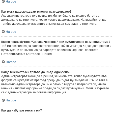
Нагоре
Как мога да докладвам мнения на модератор?
Ако администратора го е позволил, би трябвало да видите бутон за
докладване до мнението, което искате да докладвате. Натискайки го, ще
трябва да следвате указаните стъпки за да докладвате мнението.
Нагоре
Какво прави бутона “Запази чернова” при публикуване на мнение/тема?
Той Ви позволява да запазвате чернови, който могат да бъдат довършени и
публикувани по-късно. За да заредите записана чернова, посетете
Потребителския Контролен Панел.
Нагоре
Защо мнението ми трябва да бъде одобрено?
Администраторът може да е решил, че мненията, които публикувате във
форума се нуждаят от преглед преди да бъдат публикувани. Също така е
възможно администратора да Ви е сложил в група с потребители, чиито
мнения изискват одобрение преди да бъдат публикувани. Моля, свържете
се с администратора за повече информация.
Нагоре
Как да избутам темата ми?