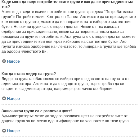
Къде мога да видя потребителските групи и как да се присъединя към
тях?
Можете да видите всички потребителски групи в раздела “Потребителски
групи” в Потребителския Контролен Панел. Ако искате да се присъедините
към някоя от групите, можете да го направите като изберете съответния
бутон. Не всички групи са с отворен достъп. Някои от тях изискват
одобрение за присъединяване, някои са затворени, а някои даже са
невидими за другите потребители. Ако групата е с отворен достъп, можете
да се присъедините към нея, чрез избиране на съответния бутон. Ако
групата изисква одобрение на членството, то лидера на групата ще трябва
да одобри членството Ви.
Нагоре
Как да стана лидер на група?
Лидер на групата обикновено се избира при създаването на групата от
администратора. Ако искате да създадете група, първо трябва да се
свържете с администратора, например чрез лично съобщение.
Нагоре
Защо някои групи са с различен цвят?
Администраторът може да задава различен цвят на потребителите от
дадена група за по-лесно идентифициране на членовете на тази група.
Нагоре