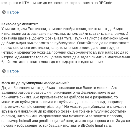
извършва с HTML, може да се постигне с прилагането на BBCode.
Нагоре
Какво са усмивките?
Усмивките, или Емотикони, са малки изображения, които могат да бъдат
използвани за изразяване на чувства, използвайки кратък код, например :)
означава щастие, докато :( означава тъга. Пълният лист с емотикони може
да бъде видян във формата за публикуване. Опитайте се да не използвате
прекалено много емотикони, защото мнението може да стане трудно
четимо и модератор може да промени съдържанието му или направо да го
изтрие. Администратора също така може да е задал лимит на максималния
брой емотикони, които могат да се съдържат в едно мнение.
Нагоре
Мога ли да публикувам изображения?
Да, изображения могат да бъдат показвани във Вашите мнения. Ако
администратора е разрешил прикачването на файлове, можете да
прикачите снимка. Ако прикачването на файлове не е разрешено, то
можете да публикувате снимка от публично достъпен сървър, например
http://www.example.com/my-picture.gif. Не можете да публикувате снимка от
връзка към локалния Ви компютър (освен ако той не е публично достъпен
сървър), нито снимки, съхранявани зад механизъм за защита с парола,
например hotmail или gmail пощи, сайтове, изискващи парола и т.н. За да се
покаже изображението, трябва да използвате BBCode [img] тага.