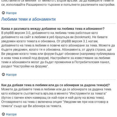
собствените си мнения” от менюто с Бързи връзки. За да намерите темите
си, използвайте Разширеното търсене и попълнете различните настройки.
Нагоре
Любими теми и абонаменти
Каква е разликата между добавяне на любима тема и абонамент?
В phpBB версия 3.0, добавянето на любима тема работеше като
добавянето на сайт в любими в уеб браузъра ви (bookmark). Не бивате
уведомен когато темата е обновена. От phpBB версия 3.1 натам,
добавянето на тема в любими е повече като абониране за тема. Можете да
бъдете уведомен, когато тя е обновена. Абонамента, от друга страна, ще
Ви уведоми когато тема или форум бъдат обновени (например публикувана
е нова тема в някой под форум). Настройките за известяване за любими
теми и абонаменти могат да бъдат променяни в Потребителския панел,
раздел “Настройки на форума”.
Нагоре
Как да добавя тема в любими или да се абонирам за дадена тема(и)?
Можете да добавите тема в любими или да се абонирате за дадена тема
като изберете съответната връзка в менюто “Инструменти за темата”
(бутон с гаечен ключ намиращ се най-горе и най-долу на всяка тема).
Отговарянето на тема с включена опция “Уведоми ме при нов отговор в
темата” също ще Ви абонира за темата.
Нагоре