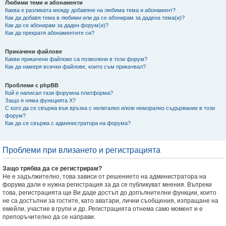
Любими теми и абонаменти
Каква е разликата между добавяне на любима тема и абонамент?
Как да добавя тема в любими или да се абонирам за дадена тема(и)?
Как да се абонирам за даден форум(и)?
Как да прекратя абонаментите си?
Прикачени файлове
Какви прикачени файлове са позволени в този форум?
Как да намеря всички файлове, които съм прикачвал?
Проблеми с phpBB
Кой е написал тази форумна платформа?
Защо я няма функцията X?
С кого да се свържа във връзка с нелегално и/или неморално съдържание в този
форум?
Как да се свържа с администратора на форума?
Проблеми при влизането и регистрацията
Защо трябва да се регистрирам?
Не е задължително, това зависи от решението на администратора на
форума дали е нужна регистрация за да се публикуват мнения. Въпреки
това, регистрацията ще Ви даде достъп до допълнителни функции, които
не са достъпни за гостите, като аватари, лични съобщения, изпращане на
емейли, участие в групи и др. Регистрацията отнема само момент и е
препоръчително да се направи.