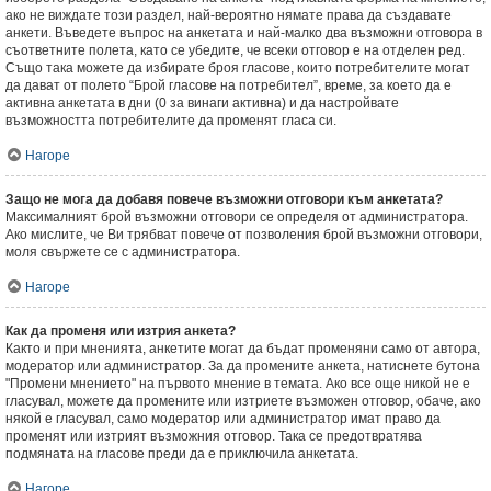
ако не виждате този раздел, най-вероятно нямате права да създавате
анкети. Въведете въпрос на анкетата и най-малко два възможни отговора в
съответните полета, като се убедите, че всеки отговор е на отделен ред.
Също така можете да избирате броя гласове, които потребителите могат
да дават от полето “Брой гласове на потребител”, време, за което да е
активна анкетата в дни (0 за винаги активна) и да настройвате
възможността потребителите да променят гласа си.
Нагоре
Защо не мога да добавя повече възможни отговори към анкетата?
Максималният брой възможни отговори се определя от администратора.
Ако мислите, че Ви трябват повече от позволения брой възможни отговори,
моля свържете се с администратора.
Нагоре
Как да променя или изтрия анкета?
Както и при мненията, анкетите могат да бъдат променяни само от автора,
модератор или администратор. За да промените анкета, натиснете бутона
"Промени мнението" на първото мнение в темата. Ако все още никой не е
гласувал, можете да промените или изтриете възможен отговор, обаче, ако
някой е гласувал, само модератор или администратор имат право да
променят или изтрият възможния отговор. Така се предотвратява
подмяната на гласове преди да е приключила анкетата.
Нагоре