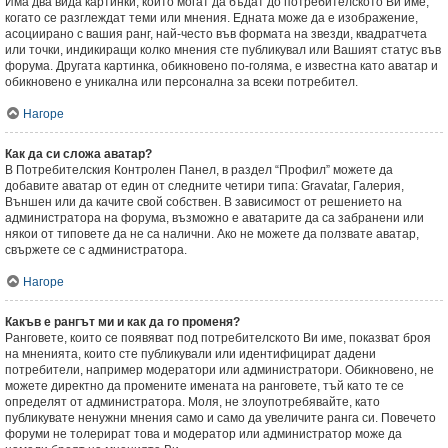
Има два вида картинки, които могат да бъдат до потребителското Ви име,
когато се разглеждат теми или мнения. Едната може да е изображение,
асоциирано с вашия ранг, най-често във формата на звезди, квадратчета
или точки, индикиращи колко мнения сте публикувал или Вашият статус във
форума. Другата картинка, обикновено по-голяма, е известна като аватар и
обикновено е уникална или персонална за всеки потребител.
Нагоре
Как да си сложа аватар?
В Потребителския Контролен Панел, в раздел “Профил” можете да
добавите аватар от един от следните четири типа: Gravatar, Галерия,
Външен или да качите свой собствен. В зависимост от решението на
администратора на форума, възможно е аватарите да са забранени или
някои от типовете да не са налични. Ако не можете да ползвате аватар,
свържете се с администратора.
Нагоре
Какъв е рангът ми и как да го променя?
Ранговете, които се появяват под потребителското Ви име, показват броя
на мненията, които сте публикували или идентифицират дадени
потребители, например модератори или администратори. Обикновено, не
можете директно да промените имената на ранговете, тъй като те се
определят от администратора. Моля, не злоупотребявайте, като
публикувате ненужни мнения само и само да увеличите ранга си. Повечето
форуми не толерират това и модератор или администратор може да