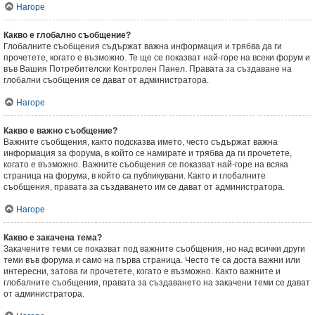
Нагоре
Какво е глобално съобщение?
Глобалните съобщения съдържат важна информация и трябва да ги
прочетете, когато е възможно. Те ще се показват най-горе на всеки форум и
във Вашия Потребителски Контролен Панел. Правата за създаване на
глобални съобщения се дават от администратора.
Нагоре
Какво е важно съобщение?
Важните съобщения, както подсказва името, често съдържат важна
информация за форума, в който се намирате и трябва да ги прочетете,
когато е възможно. Важните съобщения се показват най-горе на всяка
страница на форума, в който са публикувани. Както и глобалните
съобщения, правата за създаването им се дават от администратора.
Нагоре
Какво е закачена тема?
Закачените теми се показват под важните съобщения, но над всички други
теми във форума и само на първа страница. Често те са доста важни или
интересни, затова ги прочетете, когато е възможно. Както важните и
глобалните съобщения, правата за създаването на закачени теми се дават
от администратора.