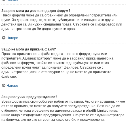
Защо не мога да достъпя даден форум?
Някои форуми може да са ограничени до определени потребители или
групи. За да разглеждате, четете, публикувате или извършвате други
действия ще са Ви нужни специални права. Свържете се с модератор или
администратор за да Ви дадат нужните права.
Нагоре
Защо не мога да прикача файл?
Права за прикачване на файл се дават на ниво форум, група или
потребител. Администраторът може да е забранил прикачването на
файлове за форума, в който се опитвате да публикувате или само
определени групи могат да прикачват файлове. Свържете се с
администратора, ако не сте сигурни защо не можете да прикачвате
файлове.
Нагоре
Защо получих предупреждение?
Всеки форум има свой собствен набор от правила. Ако сте нарушили, някое
от тези правила, то можете да получите предупреждение. Важно е да се
отбележи, че това е решение на администратора и phpBB Limited няма
нищо общо с издадените предупреждения. Свържете се с администратора
на форума, ако не сте сигурен за какво сте били предупредени.