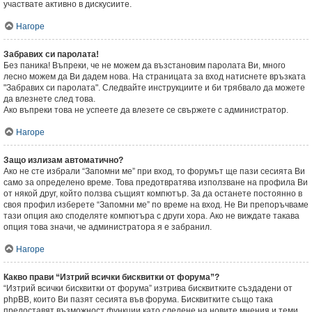
участвате активно в дискусиите.
Нагоре
Забравих си паролата!
Без паника! Въпреки, че не можем да възстановим паролата Ви, много
лесно можем да Ви дадем нова. На страницата за вход натиснете връзката
"Забравих си паролата". Следвайте инструкциите и би трябвало да можете
да влезнете след това.
Ако въпреки това не успеете да влезете се свържете с администратор.
Нагоре
Защо излизам автоматично?
Ако не сте избрали “Запомни ме” при вход, то форумът ще пази сесията Ви
само за определено време. Това предотвратява използване на профила Ви
от някой друг, който ползва същият компютър. За да останете постоянно в
своя профил изберете “Запомни ме” по време на вход. Не Ви препоръчваме
тази опция ако споделяте компютъра с други хора. Ако не виждате такава
опция това значи, че администратора я е забранил.
Нагоре
Какво прави “Изтрий всички бисквитки от форума”?
“Изтрий всички бисквитки от форума” изтрива бисквитките създадени от
phpBB, които Ви пазят сесията във форума. Бисквитките също така
предоставят възможност функции като следене на новите мнения и теми