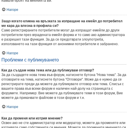
намали броят на мненията Ви.
Нагоре
Защо когато кликна на връзката за изпращане на емейл до потребител
ме кара да влезна в профила си?
Само регистрираните потребители могат да изпращат емейли до други
потребители през вградената емейл форма и то само ако администратора
е разрешил тази функция. За да се предотврати злоупотреба,
използването на тази функция от анонимни потребители е забранено.
Нагоре
Проблеми с публикуването
Как да създам нова тема или да публикувам отговор?
За да създадете нова тема във форум, натиснете бутона "Нова тема". За да
отговорите на тема, натиснете бутона "Отговори". Може да е нужно да се
регистрирате преди да можете да публикувате отговор или тема. Списък с
вашите права във всеки форум е наличен най-долу на страницата с
форумите. Например: Вие можете да публикувате теми в този форум, Вие
можете да прикачвате файлове в този форум и т.н.
Нагоре
Как да променя или изтрия мнение?
Освен ако не сте администратор или модератор, можете да променяте или
изтривате само собствените си мнения. Можете да промените мнението си