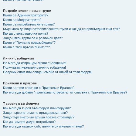
Потребителски нива и групи
Какво са Администраторите?
Какво са Модераторите?
Какво са потребителските групи?
Къде мога да видя потребителските групи и как да се присъединя към тях?
Как да стана лидер на група?
Защо някои групи са с различен цвят?
Какво е “Група по подразбиране”?
Каква е тази връзка “Екипът”?
Лични съобщения
Не мога да изпращам лични съобщения!
Получавам нежелани лични съобщения!
Получих спам или обиден емейл от някой от този форум!
Приятели и врагове
Какви са тези списъци с Приятели и Врагове?
Как мога да добавя / премахна потребител от списъка с Приятели или Врагове?
Търсене във форума
Как мога да търся във форум или форуми?
Защо търсенето ми не връща резултати?
Защо търсенето ми връща празна страница!?
Как да намеря даден потребител?
Как мога да намеря собствените си мнения и теми?