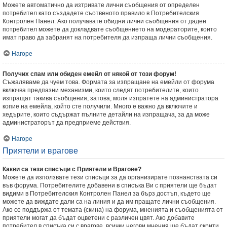
Можете автоматично да изтривате лични съобщения от определен
потребител като създадете съотвеното правило в Потребителския
Контролен Панел. Ако получавате обидни лични съобщения от даден
потребител можете да докладвате съобщението на модераторите, които
имат право да забранят на потребителя да изпраща лични съобщения.
Нагоре
Получих спам или обиден емейл от някой от този форум!
Съжаляваме да чуем това. Формата за изпращане на емейли от форума
включва предпазни механизми, които следят потребителите, които
изпращат такива съобщения, затова, моля изпратете на администратора
копие на емейла, който сте получили. Много е важно да включите и
хедърите, които съдържат пълните детайли на изпращача, за да може
администраторът да предприеме действия.
Нагоре
Приятели и врагове
Какви са тези списъци с Приятели и Врагове?
Можете да използвате тези списъци за да организирате познанствата си
във форума. Потребителите добавени в списъка Ви с приятели ще бъдат
видими в Потребителския Контролен Панел за бърз достъп, където ще
можете да виждате дали са на линия и да им пращате лични съобщения.
Ако се поддържа от темата (скина) на форума, мненията и съобщенията от
приятели могат да бъдат оцветени с различен цвят. Ако добавите
потребител в списъка си с врагове, всички негови мнения ще бъдат скрити