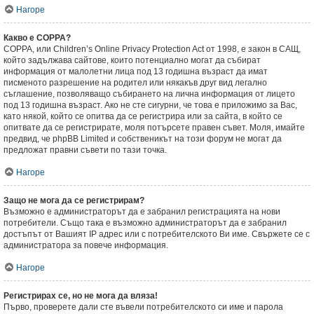
Нагоре
Какво е COPPA?
COPPA, или Children’s Online Privacy Protection Act от 1998, е закон в САЩ,
който задължава сайтове, които потенциално могат да събират
информация от малолетни лица под 13 годишна възраст да имат
писменото разрешение на родител или някакъв друг вид легално
съглашение, позволяващо събирането на лична информация от лицето
под 13 годишна възраст. Ако не сте сигурни, че това е приложимо за Вас,
като някой, който се опитва да се регистрира или за сайта, в който се
опитвате да се регистрирате, моля потърсете правен съвет. Моля, имайте
предвид, че phpBB Limited и собственикът на този форум не могат да
предложат правни съвети по тази точка.
Нагоре
Защо не мога да се регистрирам?
Възможно е администраторът да е забранил регистрацията на нови
потребители. Също така е възможно администраторът да е забранил
достъпът от Вашият IP адрес или с потребителското Ви име. Свържете се с
администратора за повече информация.
Нагоре
Регистрирах се, но не мога да вляза!
Първо, проверете дали сте въвели потребителското си име и парола