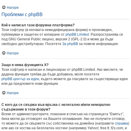
Нагоре
Проблеми с phpBB
Кой е написал тази форумна платформа?
Този софтуер (в неговата немодифицирана форма) е произведен,
публикуван и защитен от копиране от
phpBB Limited
. Разпространява се
под GNU General Public лиценз, версия 2 (GPL-2.0) и може да бъде
свободно дистрибутиран. Посетете
За phpBB
за повече информация.
Нагоре
Защо я няма функцията X?
Този софтуер е написан и лицензиран от phpBB Limited. Ако мислите, че
дадена функция трябва да бъде добавена, моля посетете
phpBB център за идеи
, където можете да гласувате за съществуващи идеи
или да предложите нови функции.
Нагоре
С кого да се свържа във връзка с нелегално и/или неморално
съдържание в този форум?
Всеки от администраторите, показани в списъка на страницата “Екипът”,
биха могли да отговорят на Вашите оплаквания. Ако не получите отговор,
то можете да се свържете със собственика на домейна (направете
справка
)
или ако се хоства на безплатен хостинг (например Yahoo!, free.fr, f2s.com, и