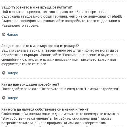
Защо търсенето ми не връща резултати?
Най-вероятно търсената ключова фраза не е била конкретна и е
съдържала твърде много общи термини, които не се индексират от phpBB.
Бъдете по-специфични и използвайте настройките, които са достъпни в
Разширеното търсене.
Нагоре
Защо търсенето ми връща празна страница!?
Вашата заявка е върнала твърде много резултати, които не могат да се
обработят от сървъра. Използвайте “Разширено търсене” и бъдете по-
специфични с ключовите думи, използвани при търсенето, както и във
форумите, в които се търси.
Нагоре
Как да намеря даден потребител?
Последвайте връзката “Потребители” и след това “Намери потребител”.
Нагоре
Как мога да намеря собствените си мнения и теми?
Собствените Ви мнения можете да намерите като последвате връзката
“Виж собствените си мнения” в Потребителския панел или “Търси в
потребителските мнения” в профила Ви или като изберете “Виж