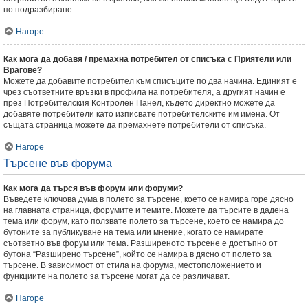
по подразбиране.
Нагоре
Как мога да добавя / премахна потребител от списъка с Приятели или
Врагове?
Можете да добавите потребител към списъците по два начина. Единият е
чрез съответните връзки в профила на потребителя, а другият начин е
през Потребителския Контролен Панел, където директно можете да
добавяте потребители като изписвате потребителските им имена. От
същата страница можете да премахнете потребители от списъка.
Нагоре
Търсене във форума
Как мога да търся във форум или форуми?
Въведете ключова дума в полето за търсене, което се намира горе дясно
на главната страница, форумите и темите. Можете да търсите в дадена
тема или форум, като ползвате полето за търсене, което се намира до
бутоните за публикуване на тема или мнение, когато се намирате
съответно във форум или тема. Разширеното търсене е достъпно от
бутона “Разширено търсене”, който се намира в дясно от полето за
търсене. В зависимост от стила на форума, местоположението и
функциите на полето за търсене могат да се различават.
Нагоре