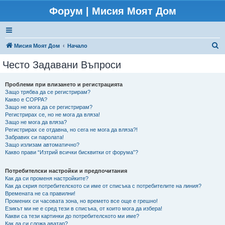
Форум | Мисия Моят Дом
Т
Мисия Моят Дом
Начало
ъ
Често Задавани Въпроси
р
с
Проблеми при влизането и регистрацията
Защо трябва да се регистрирам?
е
Какво е COPPA?
н
Защо не мога да се регистрирам?
Регистрирах се, но не мога да вляза!
е
Защо не мога да вляза?
Регистрирах се отдавна, но сега не мога да вляза?!
Забравих си паролата!
Защо излизам автоматично?
Какво прави “Изтрий всички бисквитки от форума”?
Потребителски настройки и предпочитания
Как да си променя настройките?
Как да скрия потребителското си име от списъка с потребителите на линия?
Времената не са правилни!
Промених си часовата зона, но времето все още е грешно!
Езикът ми не е сред тези в списъка, от които мога да избера!
Какви са тези картинки до потребителското ми име?
Как да си сложа аватар?