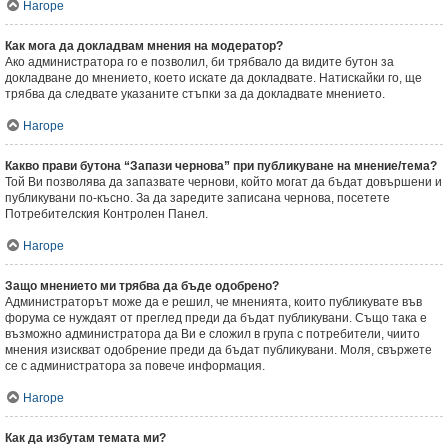
Нагоре
Как мога да докладвам мнения на модератор?
Ако администратора го е позволил, би трябвало да видите бутон за
докладване до мнението, което искате да докладвате. Натискайки го, ще
трябва да следвате указаните стъпки за да докладвате мнението.
Нагоре
Какво прави бутона “Запази чернова” при публикуване на мнение/тема?
Той Ви позволява да запазвате чернови, който могат да бъдат довършени и
публикувани по-късно. За да заредите записана чернова, посетете
Потребителския Контролен Панел.
Нагоре
Защо мнението ми трябва да бъде одобрено?
Администраторът може да е решил, че мненията, които публикувате във
форума се нуждаят от преглед преди да бъдат публикувани. Също така е
възможно администратора да Ви е сложил в група с потребители, чиито
мнения изискват одобрение преди да бъдат публикувани. Моля, свържете
се с администратора за повече информация.
Нагоре
Как да избутам темата ми?