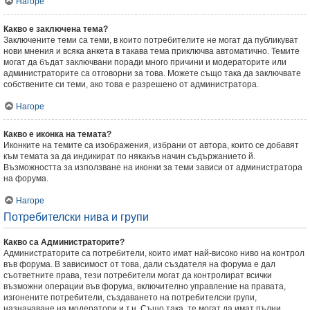
Нагоре
Какво е заключена тема?
Заключените теми са теми, в които потребителите не могат да публикуват
нови мнения и всяка анкета в такава тема приключва автоматично. Темите
могат да бъдат заключвани поради много причини и модераторите или
администраторите са отговорни за това. Можете също така да заключвате
собствените си теми, ако това е разрешено от администратора.
Нагоре
Какво е иконка на темата?
Иконките на темите са изображения, избрани от автора, които се добавят
към темата за да индикират по някакъв начин съдържанието й.
Възможността за използване на иконки за теми зависи от администратора
на форума.
Нагоре
Потребителски нива и групи
Какво са Администраторите?
Администраторите са потребители, които имат най-високо ниво на контрол
във форума. В зависимост от това, дали създателя на форума е дал
съответните права, тези потребители могат да контролират всички
възможни операции във форума, включително управление на правата,
изгонените потребители, създаването на потребителски групи,
назначаване на модератори и т.н. Също така, те могат да имат пълни