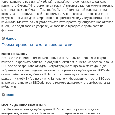
Като натиснете връзката “Избутай темата”, която се показва след като
натиснете бутона “Инструменти за темата” (иконка с гаечен ключ) в темата,
която искате да избутате. Така ще “избутате” темата най-горе на първа
страница във форума, в който се намира. Ако не виждате тази връзка, то
избутването може да е забранено или времето между избутванията не е
изминало. Можете да избутате темата като просто публикувате нов отговор
в нея, но преди това се уверете, че това не е в разрез с правилата на
форума.
Нагоре
Форматиране на текст и видове теми
Какво е BBCode?
BBCode е специална имплементация на HTML, която позволява широк
контрол на форматирането на дадени обекти в мнението. Използването на
BBCode се разрешава от администратора, но също така може да бъде
забранено за всяко отделно мнение от формата за публикуване. BBCode
сам по себе си е подобен на HTML, но таговете му са затворени в
квадратни скоби [ и ], а не в < и >. За повече информация относно BBCode
вижте упътването за BBCode, което можете да намерите във формата за
публикуване.
Нагоре
Мога ли да използвам HTML?
Не. Не е възможно да публикувате HTML в този форум и той да се
възпроизведе като такъв. Голяма част от форматирането, което се