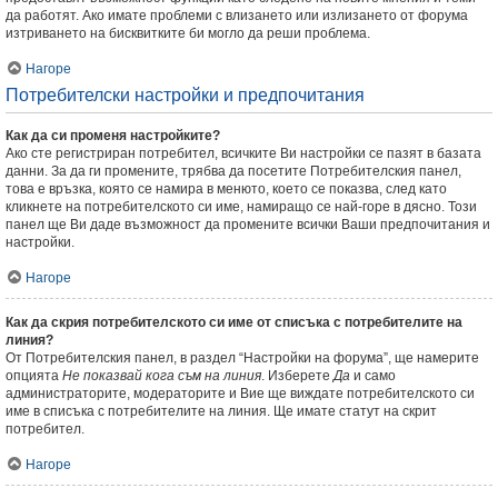
да работят. Ако имате проблеми с влизането или излизането от форума
изтриването на бисквитките би могло да реши проблема.
Нагоре
Потребителски настройки и предпочитания
Как да си променя настройките?
Ако сте регистриран потребител, всичките Ви настройки се пазят в базата
данни. За да ги промените, трябва да посетите Потребителския панел,
това е връзка, която се намира в менюто, което се показва, след като
кликнете на потребителското си име, намиращо се най-горе в дясно. Този
панел ще Ви даде възможност да промените всички Ваши предпочитания и
настройки.
Нагоре
Как да скрия потребителското си име от списъка с потребителите на
линия?
От Потребителския панел, в раздел “Настройки на форума”, ще намерите
опцията
Не показвай кога съм на линия
. Изберете
Да
и само
администраторите, модераторите и Вие ще виждате потребителското си
име в списъка с потребителите на линия. Ще имате статут на скрит
потребител.
Нагоре