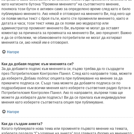
като натиснете бутона "Промени мнението" на съответното мнение,
понякога този бутон е активен само за определено време след като е било
публикувано мнението. Ако някой е отговорил на мнението Ви, под него ще
се появи мелък текст с броя пъти, които сте променяли мнението, както и
датата и часа; този текст няма да се появи ако модератор или
администратор променят мнението Ви, въпреки че могат да оставят
коментар за причината за промяната на мнението Ви, ако преценят. Важно
е да се отбележи, че обикновените потребители не могат да изтирват
мненията си, ако някой им е отговорил.
Нагоре
Как да добавя подпис към мненията си?
За да добавите подпис към мненията си, първо трябва да го създадете
през Потребителския Контролен Панел. След като направите това, можете
да изберете
Добави подпис
опцията при публикуване на мнение за да
прикачите подписа си. Също така можете да добавяте подписа си по
подразбиране към всички мнения като изберете съответния радио бутон в
Потребителския Контролен Панел. Ако го направите, въпреки това ще
можете да избирате дали подписът Ви да се прилага към индивидуални
мнения като изберете съответната опция при публикуване.
Нагоре
Как да създам анкета?
Когато публикувате нова тема или променяте първото мнение на темата,
изберете раздела “Създаване на анкета” под главната форма на мнението;