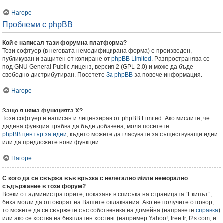
Нагоре
Проблеми с phpBB
Кой е написал тази форумна платформа?
Този софтуер (в неговата немодифицирана форма) е произведен,
публикуван и защитен от копиране от
phpBB Limited
. Разпространява се
под GNU General Public лиценз, версия 2 (GPL-2.0) и може да бъде
свободно дистрибутиран. Посетете
За phpBB
за повече информация.
Нагоре
Защо я няма функцията X?
Този софтуер е написан и лицензиран от phpBB Limited. Ако мислите, че
дадена функция трябва да бъде добавена, моля посетете
phpBB център за идеи
, където можете да гласувате за съществуващи идеи
или да предложите нови функции.
Нагоре
С кого да се свържа във връзка с нелегално и/или неморално
съдържание в този форум?
Всеки от администраторите, показани в списъка на страницата “Екипът”,
биха могли да отговорят на Вашите оплаквания. Ако не получите отговор,
то можете да се свържете със собственика на домейна (направете
справка
)
или ако се хоства на безплатен хостинг (например Yahoo!, free.fr, f2s.com, и