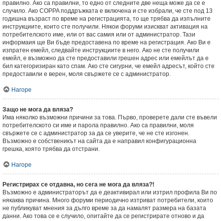
правилно. Ако са правилни, то едно от следните две неща може да се е
случило. Ако COPPA поддръжката е включена и сте избрали, че сте под 13
годишна възраст по време на регистрацията, то ще трябва да изпълните
инструкциите, които сте получили. Някои форуми изискват активация на
потребителското име, или от вас самия или от администратор. Тази
информаия ще Ви бъде предоставена по време на регистрация. Ако Ви е
изпратен емейл, следвайте инструкциите в него. Ако не сте получили
емейл, е възможно да сте предоставили грешен адрес или емейлът да е
бил категоризиран като спам. Ако сте сигурни, че емейл адресът, който сте
предоставили е верен, моля свържете се с администратор.
Нагоре
Защо не мога да вляза?
Има няколко възможни причини за това. Първо, проверете дали сте въвели
потребителското си име и парола правилно. Ако са правилни, моля
свържете се с администратор за да се уверите, че не сте изгонен.
Възможно е собственикът на сайта да е направил конфигурационна
грешка, която трябва да отстрани.
Нагоре
Регистрирах се отдавна, но сега не мога да вляза?!
Възможно е администраторът да е деактивирал или изтрил профила Ви по
някаква причина. Много форуми периодично изтриват потребители, които
не публикуват мнения за дълго време за да намалят размера на базата
данни. Ако това се е случило, опитайте да се регистрирате отново и да