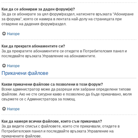
Как да се абонирам за даден форум(и)?
За да се абонирате за цял форум/раздел, натиснете връзката “Абониране
за форума”, която се намира в лентата най-долу на страницата при
отваряне на дадения форум/раздел.
Нагоре
Как да прекратя абонаментите си?
За да прекратите абонаментите си отидете в Потребителския панел и
последвайте връзката Управление на абонаментите.
Нагоре
Прикачени файлове
Какви прикачени файлове са позволени в този форум?
Всеки администратор може да разреши или забрани определени типове
файлове. Ако не сте сигурни какво е позволено да бъде прикачвано, моля
свържете се с Администратора за помощ.
Нагоре
Как да намеря всички файлове, които съм прикачвал?
За да видите списък с файловете, които сте прикачвали, отидете в
Потребителския панел и последвайте връзката Управление на
прикачените файлове.