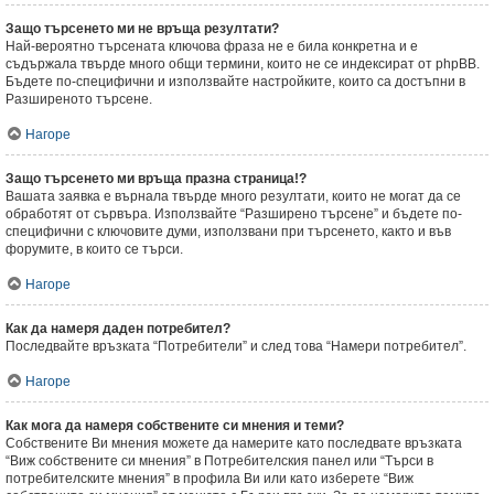
Защо търсенето ми не връща резултати?
Най-вероятно търсената ключова фраза не е била конкретна и е
съдържала твърде много общи термини, които не се индексират от phpBB.
Бъдете по-специфични и използвайте настройките, които са достъпни в
Разширеното търсене.
Нагоре
Защо търсенето ми връща празна страница!?
Вашата заявка е върнала твърде много резултати, които не могат да се
обработят от сървъра. Използвайте “Разширено търсене” и бъдете по-
специфични с ключовите думи, използвани при търсенето, както и във
форумите, в които се търси.
Нагоре
Как да намеря даден потребител?
Последвайте връзката “Потребители” и след това “Намери потребител”.
Нагоре
Как мога да намеря собствените си мнения и теми?
Собствените Ви мнения можете да намерите като последвате връзката
“Виж собствените си мнения” в Потребителския панел или “Търси в
потребителските мнения” в профила Ви или като изберете “Виж