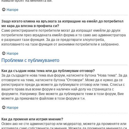
намали броят на мненията Ви.
Нагоре
Защо когато кликна на връзката за изпращане на емейл до потребител
ме кара да влезна в профила си?
Само регистрираните потребители могат да изпращат емейли до други
потребители през вградената емейл форма и то само ако администратора
е разрешил тази функция. За да се предотврати злоупотреба,
използването на тази функция от анонимни потребители е забранено.
Нагоре
Проблеми с публикуването
Как да създам нова тема или да публикувам отговор?
За да създадете нова тема във форум, натиснете бутона "Нова тема". За да
отговорите на тема, натиснете бутона "Отговори". Може да е нужно да се
регистрирате преди да можете да публикувате отговор или тема. Списък с
вашите права във всеки форум е наличен най-долу на страницата с
форумите. Например: Вие можете да публикувате теми в този форум, Вие
можете да прикачвате файлове в този форум и т.н.
Нагоре
Как да променя или изтрия мнение?
Освен ако не сте администратор или модератор, можете да променяте или
изтривате само собствените си мнения. Можете да промените мнението си