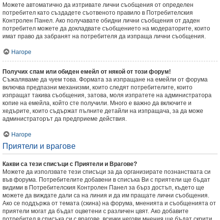
Можете автоматично да изтривате лични съобщения от определен
потребител като създадете съотвеното правило в Потребителския
Контролен Панел. Ако получавате обидни лични съобщения от даден
потребител можете да докладвате съобщението на модераторите, които
имат право да забранят на потребителя да изпраща лични съобщения.
Нагоре
Получих спам или обиден емейл от някой от този форум!
Съжаляваме да чуем това. Формата за изпращане на емейли от форума
включва предпазни механизми, които следят потребителите, които
изпращат такива съобщения, затова, моля изпратете на администратора
копие на емейла, който сте получили. Много е важно да включите и
хедърите, които съдържат пълните детайли на изпращача, за да може
администраторът да предприеме действия.
Нагоре
Приятели и врагове
Какви са тези списъци с Приятели и Врагове?
Можете да използвате тези списъци за да организирате познанствата си
във форума. Потребителите добавени в списъка Ви с приятели ще бъдат
видими в Потребителския Контролен Панел за бърз достъп, където ще
можете да виждате дали са на линия и да им пращате лични съобщения.
Ако се поддържа от темата (скина) на форума, мненията и съобщенията от
приятели могат да бъдат оцветени с различен цвят. Ако добавите
потребител в списъка си с врагове, всички негови мнения ще бъдат скрити