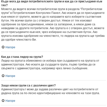
Къде мога да видя потребителските групи и как да се присъединя към
тях?
Можете да видите всички потребителски групи в раздела “Потребителски
групи” в Потребителския Контролен Панел. Ако искате да се присъедините
към някоя от групите, можете да го направите като изберете съответния
бутон. Не всички групи са с отворен достъп. Някои от тях изискват
одобрение за присъединяване, някои са затворени, а някои даже са
невидими за другите потребители. Ако групата е с отворен достъп, можете
да се присъедините към нея, чрез избиране на съответния бутон. Ако
групата изисква одобрение на членството, то лидера на групата ще трябва
да одобри членството Ви.
Нагоре
Как да стана лидер на група?
Лидер на групата обикновено се избира при създаването на групата от
администратора. Ако искате да създадете група, първо трябва да се
свържете с администратора, например чрез лично съобщение.
Нагоре
Защо някои групи са с различен цвят?
Администраторът може да задава различен цвят на потребителите от
дадена група за по-лесно идентифициране на членовете на тази група.
Нагоре