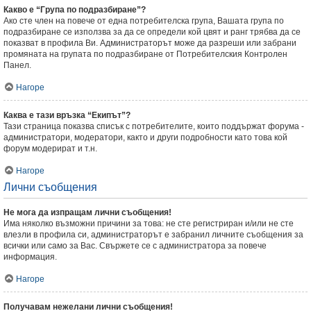
Какво е “Група по подразбиране”?
Ако сте член на повече от една потребителска група, Вашата група по
подразбиране се използва за да се определи кой цвят и ранг трябва да се
показват в профила Ви. Администраторът може да разреши или забрани
промяната на групата по подразбиране от Потребителския Контролен
Панел.
Нагоре
Каква е тази връзка “Екипът”?
Тази страница показва списък с потребителите, които поддържат форума -
администратори, модератори, както и други подробности като това кой
форум модерират и т.н.
Нагоре
Лични съобщения
Не мога да изпращам лични съобщения!
Има няколко възможни причини за това: не сте регистриран и/или не сте
влезли в профила си, администраторът е забранил личните съобщения за
всички или само за Вас. Свържете се с администратора за повече
информация.
Нагоре
Получавам нежелани лични съобщения!