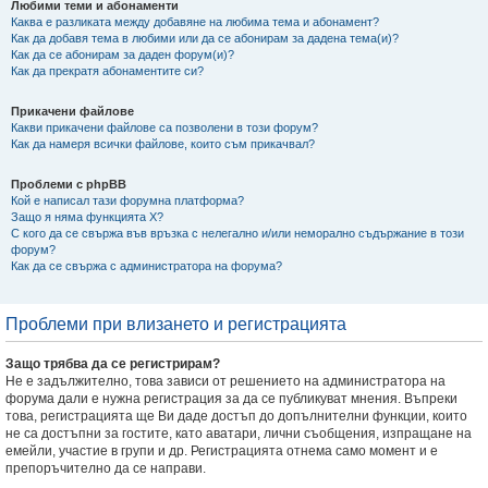
Любими теми и абонаменти
Каква е разликата между добавяне на любима тема и абонамент?
Как да добавя тема в любими или да се абонирам за дадена тема(и)?
Как да се абонирам за даден форум(и)?
Как да прекратя абонаментите си?
Прикачени файлове
Какви прикачени файлове са позволени в този форум?
Как да намеря всички файлове, които съм прикачвал?
Проблеми с phpBB
Кой е написал тази форумна платформа?
Защо я няма функцията X?
С кого да се свържа във връзка с нелегално и/или неморално съдържание в този
форум?
Как да се свържа с администратора на форума?
Проблеми при влизането и регистрацията
Защо трябва да се регистрирам?
Не е задължително, това зависи от решението на администратора на
форума дали е нужна регистрация за да се публикуват мнения. Въпреки
това, регистрацията ще Ви даде достъп до допълнителни функции, които
не са достъпни за гостите, като аватари, лични съобщения, изпращане на
емейли, участие в групи и др. Регистрацията отнема само момент и е
препоръчително да се направи.