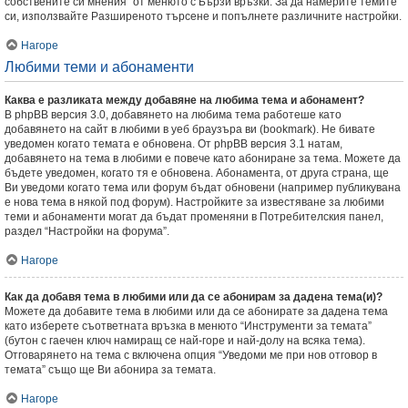
собствените си мнения” от менюто с Бързи връзки. За да намерите темите
си, използвайте Разширеното търсене и попълнете различните настройки.
Нагоре
Любими теми и абонаменти
Каква е разликата между добавяне на любима тема и абонамент?
В phpBB версия 3.0, добавянето на любима тема работеше като
добавянето на сайт в любими в уеб браузъра ви (bookmark). Не бивате
уведомен когато темата е обновена. От phpBB версия 3.1 натам,
добавянето на тема в любими е повече като абониране за тема. Можете да
бъдете уведомен, когато тя е обновена. Абонамента, от друга страна, ще
Ви уведоми когато тема или форум бъдат обновени (например публикувана
е нова тема в някой под форум). Настройките за известяване за любими
теми и абонаменти могат да бъдат променяни в Потребителския панел,
раздел “Настройки на форума”.
Нагоре
Как да добавя тема в любими или да се абонирам за дадена тема(и)?
Можете да добавите тема в любими или да се абонирате за дадена тема
като изберете съответната връзка в менюто “Инструменти за темата”
(бутон с гаечен ключ намиращ се най-горе и най-долу на всяка тема).
Отговарянето на тема с включена опция “Уведоми ме при нов отговор в
темата” също ще Ви абонира за темата.
Нагоре