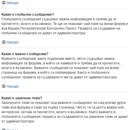
Нагоре
Какво е глобално съобщение?
Глобалните съобщения съдържат важна информация и трябва да ги
прочетете, когато е възможно. Те ще се показват най-горе на всеки форум и
във Вашия Потребителски Контролен Панел. Правата за създаване на
глобални съобщения се дават от администратора.
Нагоре
Какво е важно съобщение?
Важните съобщения, както подсказва името, често съдържат важна
информация за форума, в който се намирате и трябва да ги прочетете,
когато е възможно. Важните съобщения се показват най-горе на всяка
страница на форума, в който са публикувани. Както и глобалните
съобщения, правата за създаването им се дават от администратора.
Нагоре
Какво е закачена тема?
Закачените теми се показват под важните съобщения, но над всички други
теми във форума и само на първа страница. Често те са доста важни или
интересни, затова ги прочетете, когато е възможно. Както важните и
глобалните съобщения, правата за създаването на закачени теми се дават
от администратора.