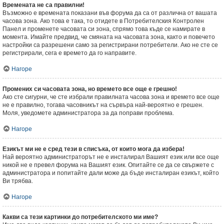
Времената не са правилни!
Възможно е времената показани във форума да са от различна от вашата
часова зона. Ако това е така, то отидете в Потребителския Контролен
Панел и променете часовата си зона, спрямо това къде се намирате в
момента. Имайте предвид, че смяната на часовата зона, както и повечето
настройки са разрешени само за регистрирани потребители. Ако не сте се
регистрирали, сега е времето да го направите.
Нагоре
Промених си часовата зона, но времето все още е грешно!
Ако сте сигурни, че сте избрали правилната часова зона и времето все още
не е правилно, тогава часовникът на сървъра най-вероятно е грешен.
Моля, уведомете администратора за да поправи проблема.
Нагоре
Езикът ми не е сред тези в списъка, от които мога да избера!
Най вероятно администраторът не е инсталирал Вашият език или все още
никой не е превел форума на Вашият език. Опитайте се да се свържете с
администратора и попитайте дали може да бъде инсталиран езикът, който
Ви трябва.
Нагоре
Какви са тези картинки до потребителското ми име?