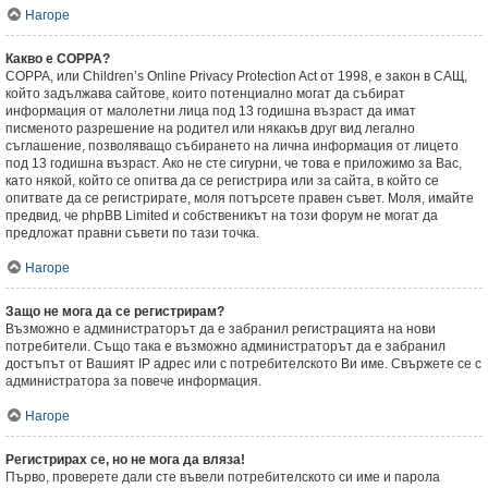
Нагоре
Какво е COPPA?
COPPA, или Children’s Online Privacy Protection Act от 1998, е закон в САЩ,
който задължава сайтове, които потенциално могат да събират
информация от малолетни лица под 13 годишна възраст да имат
писменото разрешение на родител или някакъв друг вид легално
съглашение, позволяващо събирането на лична информация от лицето
под 13 годишна възраст. Ако не сте сигурни, че това е приложимо за Вас,
като някой, който се опитва да се регистрира или за сайта, в който се
опитвате да се регистрирате, моля потърсете правен съвет. Моля, имайте
предвид, че phpBB Limited и собственикът на този форум не могат да
предложат правни съвети по тази точка.
Нагоре
Защо не мога да се регистрирам?
Възможно е администраторът да е забранил регистрацията на нови
потребители. Също така е възможно администраторът да е забранил
достъпът от Вашият IP адрес или с потребителското Ви име. Свържете се с
администратора за повече информация.
Нагоре
Регистрирах се, но не мога да вляза!
Първо, проверете дали сте въвели потребителското си име и парола