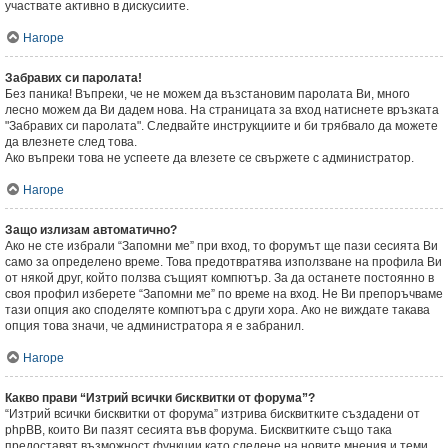
участвате активно в дискусиите.
Нагоре
Забравих си паролата!
Без паника! Въпреки, че не можем да възстановим паролата Ви, много
лесно можем да Ви дадем нова. На страницата за вход натиснете връзката
"Забравих си паролата". Следвайте инструкциите и би трябвало да можете
да влезнете след това.
Ако въпреки това не успеете да влезете се свържете с администратор.
Нагоре
Защо излизам автоматично?
Ако не сте избрали “Запомни ме” при вход, то форумът ще пази сесията Ви
само за определено време. Това предотвратява използване на профила Ви
от някой друг, който ползва същият компютър. За да останете постоянно в
своя профил изберете “Запомни ме” по време на вход. Не Ви препоръчваме
тази опция ако споделяте компютъра с други хора. Ако не виждате такава
опция това значи, че администратора я е забранил.
Нагоре
Какво прави “Изтрий всички бисквитки от форума”?
“Изтрий всички бисквитки от форума” изтрива бисквитките създадени от
phpBB, които Ви пазят сесията във форума. Бисквитките също така
предоставят възможност функции като следене на новите мнения и теми