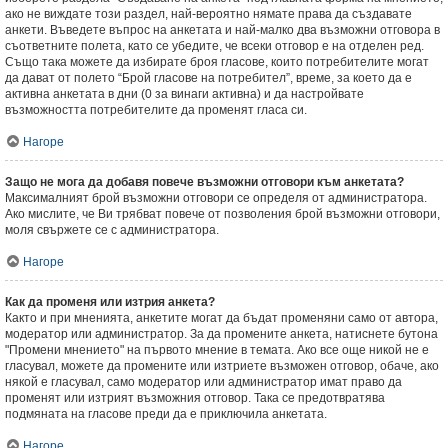
ако не виждате този раздел, най-вероятно нямате права да създавате
анкети. Въведете въпрос на анкетата и най-малко два възможни отговора в
съответните полета, като се убедите, че всеки отговор е на отделен ред.
Също така можете да избирате броя гласове, които потребителите могат
да дават от полето “Брой гласове на потребител”, време, за което да е
активна анкетата в дни (0 за винаги активна) и да настройвате
възможността потребителите да променят гласа си.
Нагоре
Защо не мога да добавя повече възможни отговори към анкетата?
Максималният брой възможни отговори се определя от администратора.
Ако мислите, че Ви трябват повече от позволения брой възможни отговори,
моля свържете се с администратора.
Нагоре
Как да променя или изтрия анкета?
Както и при мненията, анкетите могат да бъдат променяни само от автора,
модератор или администратор. За да промените анкета, натиснете бутона
"Промени мнението" на първото мнение в темата. Ако все още никой не е
гласувал, можете да промените или изтриете възможен отговор, обаче, ако
някой е гласувал, само модератор или администратор имат право да
променят или изтрият възможния отговор. Така се предотвратява
подмяната на гласове преди да е приключила анкетата.
Нагоре