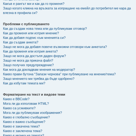
Какъв е рангът ми и как да го променя?
Защо когато кликна на връзката за изпращане на емейл до потребител ме кара да
влезна в профила си?
Проблеми с публикуването
Как да създам нова тема или да публикувам отговор?
Как да променя или изтрия мнение?
Как да добавя подпис към мненията си?
Как да създам анкета?
Защо не мога да добавя повече възможни отговори към анкетата?
Как да променя или изтрия анкета?
Защо не мога да достъпя даден форум?
Защо не мога да прикача файл?
Защо получих предупреждение?
Как мога да докладвам мнения на модератор?
Какво прави бутона “Запази чернова” при публикуване на мнение/тема?
Защо мнението ми трябва да бъде одобрено?
Как да избутам темата ми?
Форматиране на текст и видове теми
Какво е BBCode?
Мога ли да използвам HTML?
Какво са усмивките?
Мога ли да публикувам изображения?
Какво е глобално съобщение?
Какво е важно съобщение?
Какво е закачена тема?
Какво е заключена тема?
Какво е иконка на темата?