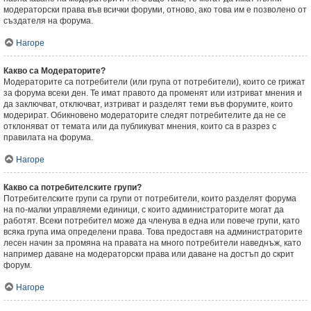
модераторски права във всички форуми, отново, ако това им е позволено от
създателя на форума.
Нагоре
Какво са Модераторите?
Модераторите са потребители (или група от потребители), които се грижат
за форума всеки ден. Те имат правото да променят или изтриват мнения и
да заключват, отключват, изтриват и разделят теми във форумите, които
модерират. Обикновено модераторите следят потребителите да не се
отклоняват от темата или да публикуват мнения, които са в разрез с
правилата на форума.
Нагоре
Какво са потребителските групи?
Потребителските групи са групи от потребители, които разделят форума
на по-малки управляеми единици, с които администраторите могат да
работят. Всеки потребител може да членува в една или повече групи, като
всяка група има определени права. Това предоставя на администраторите
лесен начин за промяна на правата на много потребители наведнъж, като
например даване на модераторски права или даване на достъп до скрит
форум.
Нагоре