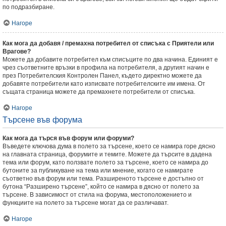
по подразбиране.
Нагоре
Как мога да добавя / премахна потребител от списъка с Приятели или
Врагове?
Можете да добавите потребител към списъците по два начина. Единият е
чрез съответните връзки в профила на потребителя, а другият начин е
през Потребителския Контролен Панел, където директно можете да
добавяте потребители като изписвате потребителските им имена. От
същата страница можете да премахнете потребители от списъка.
Нагоре
Търсене във форума
Как мога да търся във форум или форуми?
Въведете ключова дума в полето за търсене, което се намира горе дясно
на главната страница, форумите и темите. Можете да търсите в дадена
тема или форум, като ползвате полето за търсене, което се намира до
бутоните за публикуване на тема или мнение, когато се намирате
съответно във форум или тема. Разширеното търсене е достъпно от
бутона “Разширено търсене”, който се намира в дясно от полето за
търсене. В зависимост от стила на форума, местоположението и
функциите на полето за търсене могат да се различават.
Нагоре