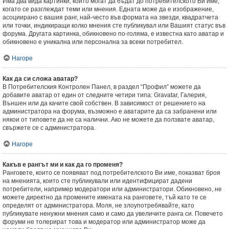
Има два вида картинки, които могат да бъдат до потребителското Ви име,
когато се разглеждат теми или мнения. Едната може да е изображение,
асоциирано с вашия ранг, най-често във формата на звезди, квадратчета
или точки, индикиращи колко мнения сте публикувал или Вашият статус във
форума. Другата картинка, обикновено по-голяма, е известна като аватар и
обикновено е уникална или персонална за всеки потребител.
Нагоре
Как да си сложа аватар?
В Потребителския Контролен Панел, в раздел “Профил” можете да
добавите аватар от един от следните четири типа: Gravatar, Галерия,
Външен или да качите свой собствен. В зависимост от решението на
администратора на форума, възможно е аватарите да са забранени или
някои от типовете да не са налични. Ако не можете да ползвате аватар,
свържете се с администратора.
Нагоре
Какъв е рангът ми и как да го променя?
Ранговете, които се появяват под потребителското Ви име, показват броя
на мненията, които сте публикували или идентифицират дадени
потребители, например модератори или администратори. Обикновено, не
можете директно да промените имената на ранговете, тъй като те се
определят от администратора. Моля, не злоупотребявайте, като
публикувате ненужни мнения само и само да увеличите ранга си. Повечето
форуми не толерират това и модератор или администратор може да