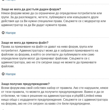
Защо не мога да достъпя даден форум?
Някои форуми може да са ограничени до определени потребители или
групи. За да разглеждате, четете, публикувате или извършвате други
действия ще са Ви нужни специални права. Свържете се с модератор или
администратор за да Ви дадат нужните права.
Нагоре
Защо не мога да прикача файл?
Права за прикачване на файл се дават на ниво форум, група или
потребител. Администраторът може да е забранил прикачването на
файлове за форума, в който се опитвате да публикувате или само
определени групи могат да прикачват файлове. Свържете се с
администратора, ако не сте сигурни защо не можете да прикачвате
файлове.
Нагоре
Защо получих предупреждение?
Всеки форум има свой собствен набор от правила. Ако сте нарушили, някое
от тези правила, то можете да получите предупреждение. Важно е да се
отбележи, че това е решение на администратора и phpBB Limited няма
нищо общо с издадените предупреждения. Свържете се с администратора
на форума, ако не сте сигурен за какво сте били предупредени.