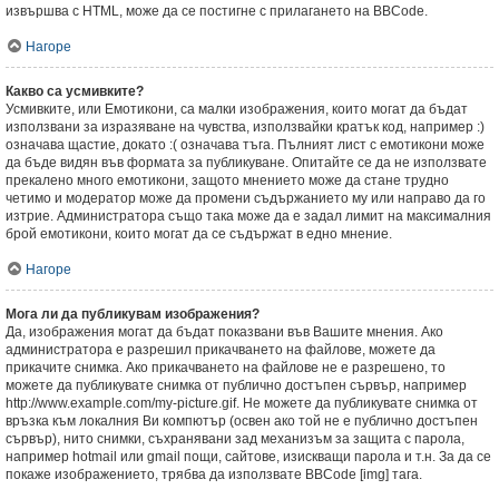
извършва с HTML, може да се постигне с прилагането на BBCode.
Нагоре
Какво са усмивките?
Усмивките, или Емотикони, са малки изображения, които могат да бъдат
използвани за изразяване на чувства, използвайки кратък код, например :)
означава щастие, докато :( означава тъга. Пълният лист с емотикони може
да бъде видян във формата за публикуване. Опитайте се да не използвате
прекалено много емотикони, защото мнението може да стане трудно
четимо и модератор може да промени съдържанието му или направо да го
изтрие. Администратора също така може да е задал лимит на максималния
брой емотикони, които могат да се съдържат в едно мнение.
Нагоре
Мога ли да публикувам изображения?
Да, изображения могат да бъдат показвани във Вашите мнения. Ако
администратора е разрешил прикачването на файлове, можете да
прикачите снимка. Ако прикачването на файлове не е разрешено, то
можете да публикувате снимка от публично достъпен сървър, например
http://www.example.com/my-picture.gif. Не можете да публикувате снимка от
връзка към локалния Ви компютър (освен ако той не е публично достъпен
сървър), нито снимки, съхранявани зад механизъм за защита с парола,
например hotmail или gmail пощи, сайтове, изискващи парола и т.н. За да се
покаже изображението, трябва да използвате BBCode [img] тага.