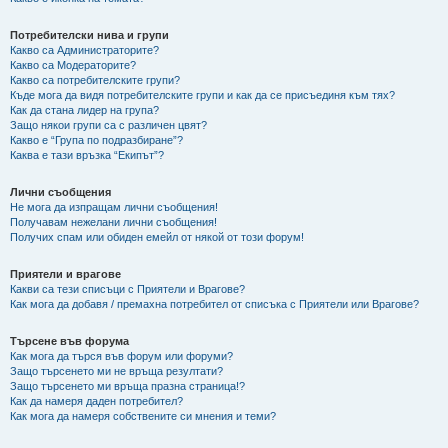
Потребителски нива и групи
Какво са Администраторите?
Какво са Модераторите?
Какво са потребителските групи?
Къде мога да видя потребителските групи и как да се присъединя към тях?
Как да стана лидер на група?
Защо някои групи са с различен цвят?
Какво е “Група по подразбиране”?
Каква е тази връзка “Екипът”?
Лични съобщения
Не мога да изпращам лични съобщения!
Получавам нежелани лични съобщения!
Получих спам или обиден емейл от някой от този форум!
Приятели и врагове
Какви са тези списъци с Приятели и Врагове?
Как мога да добавя / премахна потребител от списъка с Приятели или Врагове?
Търсене във форума
Как мога да търся във форум или форуми?
Защо търсенето ми не връща резултати?
Защо търсенето ми връща празна страница!?
Как да намеря даден потребител?
Как мога да намеря собствените си мнения и теми?