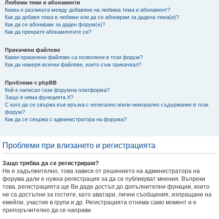
Любими теми и абонаменти
Каква е разликата между добавяне на любима тема и абонамент?
Как да добавя тема в любими или да се абонирам за дадена тема(и)?
Как да се абонирам за даден форум(и)?
Как да прекратя абонаментите си?
Прикачени файлове
Какви прикачени файлове са позволени в този форум?
Как да намеря всички файлове, които съм прикачвал?
Проблеми с phpBB
Кой е написал тази форумна платформа?
Защо я няма функцията X?
С кого да се свържа във връзка с нелегално и/или неморално съдържание в този
форум?
Как да се свържа с администратора на форума?
Проблеми при влизането и регистрацията
Защо трябва да се регистрирам?
Не е задължително, това зависи от решението на администратора на
форума дали е нужна регистрация за да се публикуват мнения. Въпреки
това, регистрацията ще Ви даде достъп до допълнителни функции, които
не са достъпни за гостите, като аватари, лични съобщения, изпращане на
емейли, участие в групи и др. Регистрацията отнема само момент и е
препоръчително да се направи.