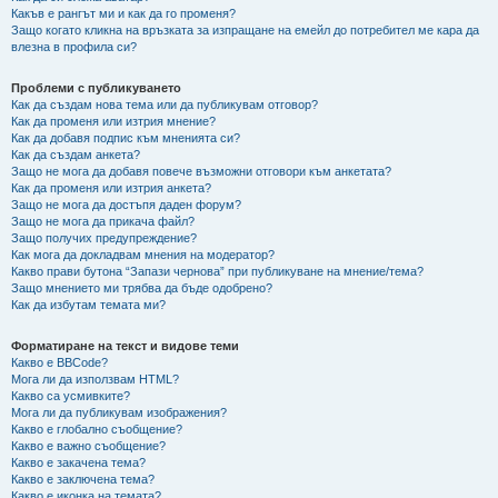
Какъв е рангът ми и как да го променя?
Защо когато кликна на връзката за изпращане на емейл до потребител ме кара да
влезна в профила си?
Проблеми с публикуването
Как да създам нова тема или да публикувам отговор?
Как да променя или изтрия мнение?
Как да добавя подпис към мненията си?
Как да създам анкета?
Защо не мога да добавя повече възможни отговори към анкетата?
Как да променя или изтрия анкета?
Защо не мога да достъпя даден форум?
Защо не мога да прикача файл?
Защо получих предупреждение?
Как мога да докладвам мнения на модератор?
Какво прави бутона “Запази чернова” при публикуване на мнение/тема?
Защо мнението ми трябва да бъде одобрено?
Как да избутам темата ми?
Форматиране на текст и видове теми
Какво е BBCode?
Мога ли да използвам HTML?
Какво са усмивките?
Мога ли да публикувам изображения?
Какво е глобално съобщение?
Какво е важно съобщение?
Какво е закачена тема?
Какво е заключена тема?
Какво е иконка на темата?