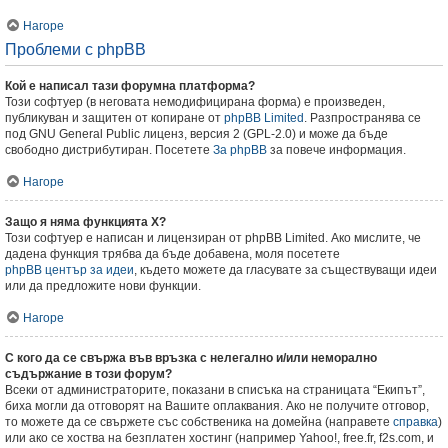
Нагоре
Проблеми с phpBB
Кой е написал тази форумна платформа?
Този софтуер (в неговата немодифицирана форма) е произведен,
публикуван и защитен от копиране от
phpBB Limited
. Разпространява се
под GNU General Public лиценз, версия 2 (GPL-2.0) и може да бъде
свободно дистрибутиран. Посетете
За phpBB
за повече информация.
Нагоре
Защо я няма функцията X?
Този софтуер е написан и лицензиран от phpBB Limited. Ако мислите, че
дадена функция трябва да бъде добавена, моля посетете
phpBB център за идеи
, където можете да гласувате за съществуващи идеи
или да предложите нови функции.
Нагоре
С кого да се свържа във връзка с нелегално и/или неморално
съдържание в този форум?
Всеки от администраторите, показани в списъка на страницата “Екипът”,
биха могли да отговорят на Вашите оплаквания. Ако не получите отговор,
то можете да се свържете със собственика на домейна (направете
справка
)
или ако се хоства на безплатен хостинг (например Yahoo!, free.fr, f2s.com, и