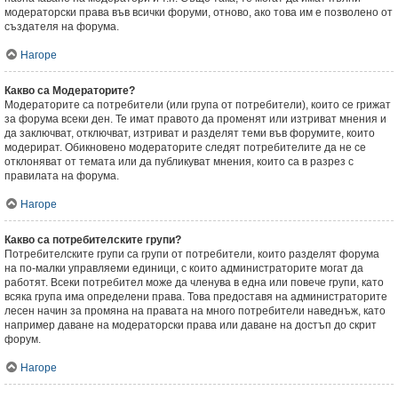
модераторски права във всички форуми, отново, ако това им е позволено от
създателя на форума.
Нагоре
Какво са Модераторите?
Модераторите са потребители (или група от потребители), които се грижат
за форума всеки ден. Те имат правото да променят или изтриват мнения и
да заключват, отключват, изтриват и разделят теми във форумите, които
модерират. Обикновено модераторите следят потребителите да не се
отклоняват от темата или да публикуват мнения, които са в разрез с
правилата на форума.
Нагоре
Какво са потребителските групи?
Потребителските групи са групи от потребители, които разделят форума
на по-малки управляеми единици, с които администраторите могат да
работят. Всеки потребител може да членува в една или повече групи, като
всяка група има определени права. Това предоставя на администраторите
лесен начин за промяна на правата на много потребители наведнъж, като
например даване на модераторски права или даване на достъп до скрит
форум.
Нагоре