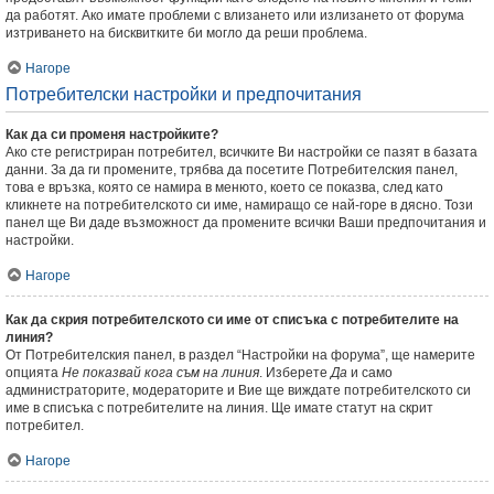
да работят. Ако имате проблеми с влизането или излизането от форума
изтриването на бисквитките би могло да реши проблема.
Нагоре
Потребителски настройки и предпочитания
Как да си променя настройките?
Ако сте регистриран потребител, всичките Ви настройки се пазят в базата
данни. За да ги промените, трябва да посетите Потребителския панел,
това е връзка, която се намира в менюто, което се показва, след като
кликнете на потребителското си име, намиращо се най-горе в дясно. Този
панел ще Ви даде възможност да промените всички Ваши предпочитания и
настройки.
Нагоре
Как да скрия потребителското си име от списъка с потребителите на
линия?
От Потребителския панел, в раздел “Настройки на форума”, ще намерите
опцията
Не показвай кога съм на линия
. Изберете
Да
и само
администраторите, модераторите и Вие ще виждате потребителското си
име в списъка с потребителите на линия. Ще имате статут на скрит
потребител.
Нагоре