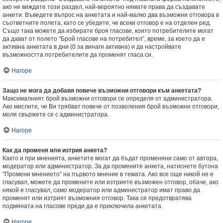
ако не виждате този раздел, най-вероятно нямате права да създавате
анкети. Въведете въпрос на анкетата и най-малко два възможни отговора в
съответните полета, като се убедите, че всеки отговор е на отделен ред.
Също така можете да избирате броя гласове, които потребителите могат
да дават от полето “Брой гласове на потребител”, време, за което да е
активна анкетата в дни (0 за винаги активна) и да настройвате
възможността потребителите да променят гласа си.
Нагоре
Защо не мога да добавя повече възможни отговори към анкетата?
Максималният брой възможни отговори се определя от администратора.
Ако мислите, че Ви трябват повече от позволения брой възможни отговори,
моля свържете се с администратора.
Нагоре
Как да променя или изтрия анкета?
Както и при мненията, анкетите могат да бъдат променяни само от автора,
модератор или администратор. За да промените анкета, натиснете бутона
"Промени мнението" на първото мнение в темата. Ако все още никой не е
гласувал, можете да промените или изтриете възможен отговор, обаче, ако
някой е гласувал, само модератор или администратор имат право да
променят или изтрият възможния отговор. Така се предотвратява
подмяната на гласове преди да е приключила анкетата.
Нагоре