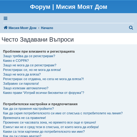
Форум | Мисия Моят Дом
Т
Мисия Моят Дом
Начало
ъ
Често Задавани Въпроси
р
с
Проблеми при влизането и регистрацията
Защо трябва да се регистрирам?
е
Какво е COPPA?
н
Защо не мога да се регистрирам?
Регистрирах се, но не мога да вляза!
е
Защо не мога да вляза?
Регистрирах се отдавна, но сега не мога да вляза?!
Забравих си паролата!
Защо излизам автоматично?
Какво прави “Изтрий всички бисквитки от форума”?
Потребителски настройки и предпочитания
Как да си променя настройките?
Как да скрия потребителското си име от списъка с потребителите на линия?
Времената не са правилни!
Промених си часовата зона, но времето все още е грешно!
Езикът ми не е сред тези в списъка, от които мога да избера!
Какви са тези картинки до потребителското ми име?
Как да си сложа аватар?