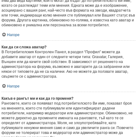
Има два вида картинки, които могат да бъдат до потребителското Ви име,
когато се разглеждат теми или мнения. Едната може да е изображение,
асоциирано с вашия ранг, най-често във формата на звезди, квадратчета
или точки, индикиращи колко мнения сте публикувал или Вашият статус във
форума. Другата картинка, обикновено по-голяма, е известна като аватар и
обикновено е уникална или персонална за всеки потребител.
Нагоре
Как да си сложа аватар?
В Потребителския Контролен Панел, в раздел “Профил” можете да
добавите аватар от един от следните четири типа: Gravatar, Галерия,
Външен или да качите свой собствен. В зависимост от решението на
администратора на форума, възможно е аватарите да са забранени или
някои от типовете да не са налични. Ако не можете да ползвате аватар,
свържете се с администратора.
Нагоре
Какъв е рангът ми и как да го променя?
Ранговете, които се появяват под потребителското Ви име, показват броя
на мненията, които сте публикували или идентифицират дадени
потребители, например модератори или администратори. Обикновено, не
можете директно да промените имената на ранговете, тъй като те се
определят от администратора. Моля, не злоупотребявайте, като
публикувате ненужни мнения само и само да увеличите ранга си. Повечето
форуми не толерират това и модератор или администратор може да