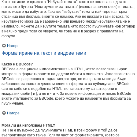
Като натиснете връзката “Избутай темата”, която се показва след като
натиснете бутона “Инструменти за темата” (иконка с гаечен ключ) в темата,
която искате да избутате. Така ще “избутате” темата най-горе на първа
страница във форума, в който се намира. Ако не виждате тази връзка, то
избутването може да е забранено или времето между избутванията не е
изминало. Можете да избутате темата като просто публикувате нов отговор
в нея, но преди това се уверете, че това не е в разрез с правилата на
форума.
Нагоре
Форматиране на текст и видове теми
Какво е BBCode?
BBCode е специална имплементация на HTML, която позволява широк
контрол на форматирането на дадени обекти в мнението. Използването на
BBCode се разрешава от администратора, но също така може да бъде
забранено за всяко отделно мнение от формата за публикуване. BBCode
сам по себе си е подобен на HTML, но таговете му са затворени в
квадратни скоби [ и ], а не в < и >. За повече информация относно BBCode
вижте упътването за BBCode, което можете да намерите във формата за
публикуване.
Нагоре
Мога ли да използвам HTML?
Не. Не е възможно да публикувате HTML в този форум и той да се
възпроизведе като такъв. Голяма част от форматирането, което се