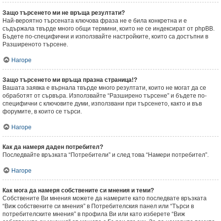
Защо търсенето ми не връща резултати?
Най-вероятно търсената ключова фраза не е била конкретна и е
съдържала твърде много общи термини, които не се индексират от phpBB.
Бъдете по-специфични и използвайте настройките, които са достъпни в
Разширеното търсене.
Нагоре
Защо търсенето ми връща празна страница!?
Вашата заявка е върнала твърде много резултати, които не могат да се
обработят от сървъра. Използвайте “Разширено търсене” и бъдете по-
специфични с ключовите думи, използвани при търсенето, както и във
форумите, в които се търси.
Нагоре
Как да намеря даден потребител?
Последвайте връзката “Потребители” и след това “Намери потребител”.
Нагоре
Как мога да намеря собствените си мнения и теми?
Собствените Ви мнения можете да намерите като последвате връзката
“Виж собствените си мнения” в Потребителския панел или “Търси в
потребителските мнения” в профила Ви или като изберете “Виж