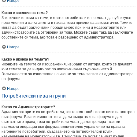
Нагоре
Какво е заключена тема?
Заключените теми са теми, в които потребителите не могат да публикуват
нови мнения и всяка анкета в такава тема приключва автоматично. Темите
могат да бъдат заключвани поради много причини и модераторите или
администраторите са отговорни за това. Можете също така да заключвате
собствените си теми, ако това е разрешено от администратора.
Нагоре
Какво е иконка на темата?
Иконките на темите са изображения, избрани от автора, които се добавят
към темата за да индикират по някакъв начин съдържанието й.
Възможността за използване на иконки за теми зависи от администратора
на форума.
Нагоре
Потребителски нива и групи
Какво са Администраторите?
Администраторите са потребители, които имат най-високо ниво на контрол
във форума. В зависимост от това, дали създателя на форума е дал
съответните права, тези потребители могат да контролират всички
възможни операции във форума, включително управление на правата,
изгонените потребители, създаването на потребителски групи,
назначаване на модератори и т.н. Също така, те могат да имат пълни