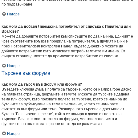
по подразбиране.
Нагоре
Как мога да добавя / премахна потребител от списъка с Приятели или
Врагове?
Можете да добавите потребител към списъците по два начина. Единият е
чрез съответните връзки в профила на потребителя, а другият начин е
през Потребителския Контролен Панел, където директно можете да
добавяте потребители като изписвате потребителските им имена. От
същата страница можете да премахнете потребители от списъка.
Нагоре
Търсене във форума
Как мога да търся във форум или форуми?
Въведете ключова дума в полето за търсене, което се намира горе дясно
на главната страница, форумите и темите. Можете да търсите в дадена
тема или форум, като ползвате полето за търсене, което се намира до
бутоните за публикуване на тема или мнение, когато се намирате
съответно във форум или тема. Разширеното търсене е достъпно от
бутона “Разширено търсене”, който се намира в дясно от полето за
търсене. В зависимост от стила на форума, местоположението и
функциите на полето за търсене могат да се различават.
Нагоре