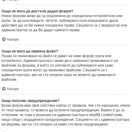
Защо не мога да достъпя даден форум?
Някои форуми може да са ограничени до определени потребители или
групи. За да разглеждате, четете, публикувате или извършвате други
действия ще са Ви нужни специални права. Свържете се с модератор или
администратор за да Ви дадат нужните права.
Нагоре
Защо не мога да прикача файл?
Права за прикачване на файл се дават на ниво форум, група или
потребител. Администраторът може да е забранил прикачването на
файлове за форума, в който се опитвате да публикувате или само
определени групи могат да прикачват файлове. Свържете се с
администратора, ако не сте сигурни защо не можете да прикачвате
файлове.
Нагоре
Защо получих предупреждение?
Всеки форум има свой собствен набор от правила. Ако сте нарушили, някое
от тези правила, то можете да получите предупреждение. Важно е да се
отбележи, че това е решение на администратора и phpBB Limited няма
нищо общо с издадените предупреждения. Свържете се с администратора
на форума, ако не сте сигурен за какво сте били предупредени.