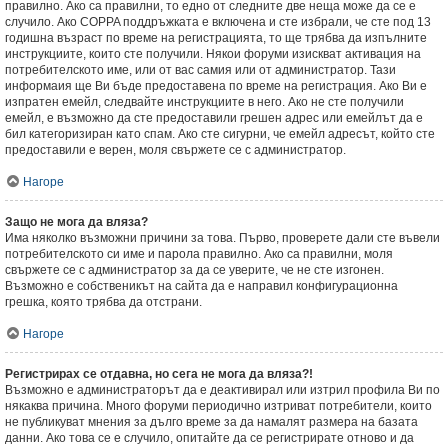
правилно. Ако са правилни, то едно от следните две неща може да се е
случило. Ако COPPA поддръжката е включена и сте избрали, че сте под 13
годишна възраст по време на регистрацията, то ще трябва да изпълните
инструкциите, които сте получили. Някои форуми изискват активация на
потребителското име, или от вас самия или от администратор. Тази
информаия ще Ви бъде предоставена по време на регистрация. Ако Ви е
изпратен емейл, следвайте инструкциите в него. Ако не сте получили
емейл, е възможно да сте предоставили грешен адрес или емейлът да е
бил категоризиран като спам. Ако сте сигурни, че емейл адресът, който сте
предоставили е верен, моля свържете се с администратор.
Нагоре
Защо не мога да вляза?
Има няколко възможни причини за това. Първо, проверете дали сте въвели
потребителското си име и парола правилно. Ако са правилни, моля
свържете се с администратор за да се уверите, че не сте изгонен.
Възможно е собственикът на сайта да е направил конфигурационна
грешка, която трябва да отстрани.
Нагоре
Регистрирах се отдавна, но сега не мога да вляза?!
Възможно е администраторът да е деактивирал или изтрил профила Ви по
някаква причина. Много форуми периодично изтриват потребители, които
не публикуват мнения за дълго време за да намалят размера на базата
данни. Ако това се е случило, опитайте да се регистрирате отново и да