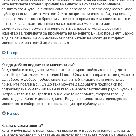
като натиснете бутона "Промени мнението" на съответното мнение,
понякога този бутон е активен само за определено време след като е било
публикувано мнението. Ако някой е отговорил на мнението Ви, под него ще
се появи мелък текст с броя пъти, които сте променяли мнението, както и
датата и часа; този текст няма да се появи ако модератор или
администратор променят мнението Ви, въпреки че могат да оставят
коментар за причината за промяната на мнението Ви, ако преценят. Важно
е да се отбележи, че обикновените потребители не могат да изтирват
мненията си, ако някой им е отговорил.
Нагоре
Как да добавя подпис към мненията си?
За да добавите подпис към мненията си, първо трябва да го създадете
през Потребителския Контролен Панел. След като направите това, можете
да изберете
Добави подпис
опцията при публикуване на мнение за да
прикачите подписа си. Също така можете да добавяте подписа си по
подразбиране към всички мнения като изберете съответния радио бутон в
Потребителския Контролен Панел. Ако го направите, въпреки това ще
можете да избирате дали подписът Ви да се прилага към индивидуални
мнения като изберете съответната опция при публикуване.
Нагоре
Как да създам анкета?
Когато публикувате нова тема или променяте първото мнение на темата,
изберете раздела “Създаване на анкета” под главната форма на мнението;