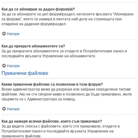
Как да се абонирам за даден форум(и)?
За да се абонирате за цял форум/раздел, натиснете връзката “Абониране
за форума”, която се намира в лентата най-долу на страницата при
отваряне на дадения форум/раздел.
Нагоре
Как да прекратя абонаментите си?
За да прекратите абонаментите си отидете в Потребителския панел и
последвайте връзката Управление на абонаментите.
Нагоре
Прикачени файлове
Какви прикачени файлове са позволени в този форум?
Всеки администратор може да разреши или забрани определени типове
файлове. Ако не сте сигурни какво е позволено да бъде прикачвано, моля
свържете се с Администратора за помощ.
Нагоре
Как да намеря всички файлове, които съм прикачвал?
За да видите списък с файловете, които сте прикачвали, отидете в
Потребителския панел и последвайте връзката Управление на
прикачените файлове.