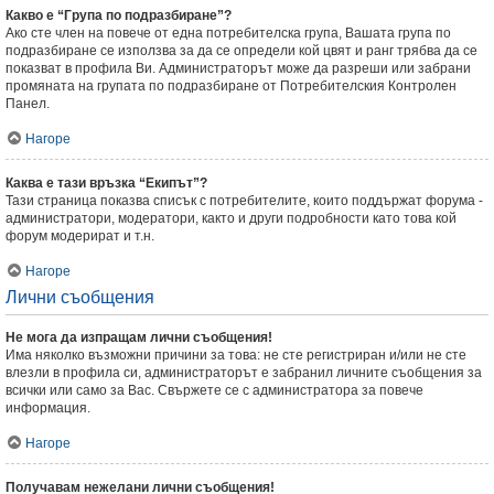
Какво е “Група по подразбиране”?
Ако сте член на повече от една потребителска група, Вашата група по
подразбиране се използва за да се определи кой цвят и ранг трябва да се
показват в профила Ви. Администраторът може да разреши или забрани
промяната на групата по подразбиране от Потребителския Контролен
Панел.
Нагоре
Каква е тази връзка “Екипът”?
Тази страница показва списък с потребителите, които поддържат форума -
администратори, модератори, както и други подробности като това кой
форум модерират и т.н.
Нагоре
Лични съобщения
Не мога да изпращам лични съобщения!
Има няколко възможни причини за това: не сте регистриран и/или не сте
влезли в профила си, администраторът е забранил личните съобщения за
всички или само за Вас. Свържете се с администратора за повече
информация.
Нагоре
Получавам нежелани лични съобщения!