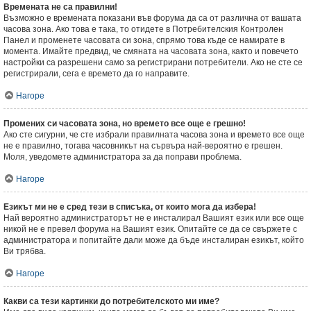
Времената не са правилни!
Възможно е времената показани във форума да са от различна от вашата
часова зона. Ако това е така, то отидете в Потребителския Контролен
Панел и променете часовата си зона, спрямо това къде се намирате в
момента. Имайте предвид, че смяната на часовата зона, както и повечето
настройки са разрешени само за регистрирани потребители. Ако не сте се
регистрирали, сега е времето да го направите.
Нагоре
Промених си часовата зона, но времето все още е грешно!
Ако сте сигурни, че сте избрали правилната часова зона и времето все още
не е правилно, тогава часовникът на сървъра най-вероятно е грешен.
Моля, уведомете администратора за да поправи проблема.
Нагоре
Езикът ми не е сред тези в списъка, от които мога да избера!
Най вероятно администраторът не е инсталирал Вашият език или все още
никой не е превел форума на Вашият език. Опитайте се да се свържете с
администратора и попитайте дали може да бъде инсталиран езикът, който
Ви трябва.
Нагоре
Какви са тези картинки до потребителското ми име?