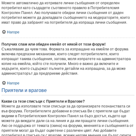
Можете автоматично да изтривате лични съобщения от определен
потребител като създадете съотвеното правило в Потребителския
Контролен Панел. Ако получавате обидни лични съобщения от даден
потребител можете да докладвате съобщението на модераторите, които
имат право да забранят на потребителя да изпраща лични съобщения.
Нагоре
Получих спам или обиден емейл от някой от този форум!
Съжаляваме да чуем това. Формата за изпращане на емейли от форума
включва предпазни механизми, които следят потребителите, които
изпращат такива съобщения, затова, моля изпратете на администратора
копие на емейла, който сте получили. Много е важно да включите и
хедърите, които съдържат пълните детайли на изпращача, за да може
администраторът да предприеме действия.
Нагоре
Приятели и врагове
Какви са тези списъци с Приятели и Врагове?
Можете да използвате тези списъци за да организирате познанствата си
във форума. Потребителите добавени в списъка Ви с приятели ще бъдат
видими в Потребителския Контролен Панел за бърз достъп, където ще
можете да виждате дали са на линия и да им пращате лични съобщения.
Ако се поддържа от темата (скина) на форума, мненията и съобщенията от
приятели могат да бъдат оцветени с различен цвят. Ако добавите
потребител в списъка си с врагове, всички негови мнения ще бъдат скрити