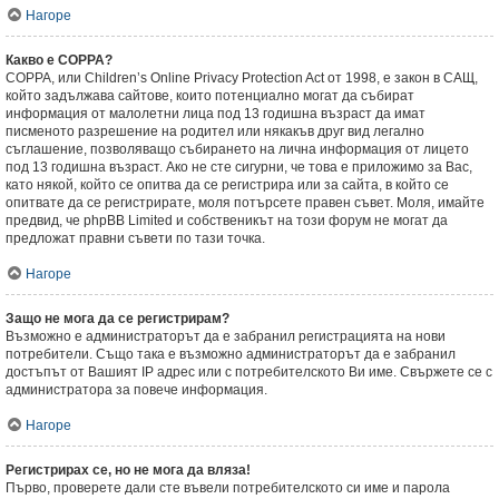
Нагоре
Какво е COPPA?
COPPA, или Children’s Online Privacy Protection Act от 1998, е закон в САЩ,
който задължава сайтове, които потенциално могат да събират
информация от малолетни лица под 13 годишна възраст да имат
писменото разрешение на родител или някакъв друг вид легално
съглашение, позволяващо събирането на лична информация от лицето
под 13 годишна възраст. Ако не сте сигурни, че това е приложимо за Вас,
като някой, който се опитва да се регистрира или за сайта, в който се
опитвате да се регистрирате, моля потърсете правен съвет. Моля, имайте
предвид, че phpBB Limited и собственикът на този форум не могат да
предложат правни съвети по тази точка.
Нагоре
Защо не мога да се регистрирам?
Възможно е администраторът да е забранил регистрацията на нови
потребители. Също така е възможно администраторът да е забранил
достъпът от Вашият IP адрес или с потребителското Ви име. Свържете се с
администратора за повече информация.
Нагоре
Регистрирах се, но не мога да вляза!
Първо, проверете дали сте въвели потребителското си име и парола