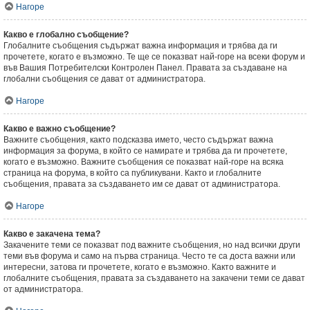
Нагоре
Какво е глобално съобщение?
Глобалните съобщения съдържат важна информация и трябва да ги
прочетете, когато е възможно. Те ще се показват най-горе на всеки форум и
във Вашия Потребителски Контролен Панел. Правата за създаване на
глобални съобщения се дават от администратора.
Нагоре
Какво е важно съобщение?
Важните съобщения, както подсказва името, често съдържат важна
информация за форума, в който се намирате и трябва да ги прочетете,
когато е възможно. Важните съобщения се показват най-горе на всяка
страница на форума, в който са публикувани. Както и глобалните
съобщения, правата за създаването им се дават от администратора.
Нагоре
Какво е закачена тема?
Закачените теми се показват под важните съобщения, но над всички други
теми във форума и само на първа страница. Често те са доста важни или
интересни, затова ги прочетете, когато е възможно. Както важните и
глобалните съобщения, правата за създаването на закачени теми се дават
от администратора.