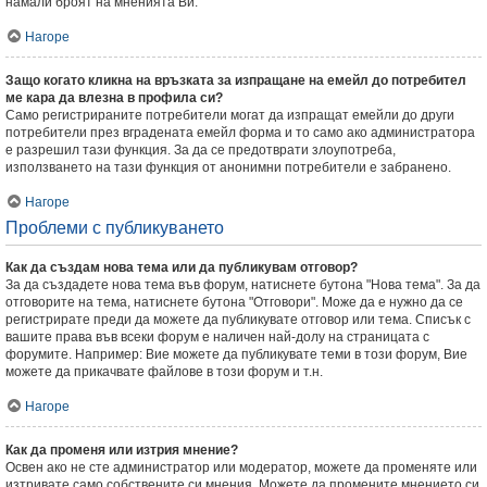
намали броят на мненията Ви.
Нагоре
Защо когато кликна на връзката за изпращане на емейл до потребител
ме кара да влезна в профила си?
Само регистрираните потребители могат да изпращат емейли до други
потребители през вградената емейл форма и то само ако администратора
е разрешил тази функция. За да се предотврати злоупотреба,
използването на тази функция от анонимни потребители е забранено.
Нагоре
Проблеми с публикуването
Как да създам нова тема или да публикувам отговор?
За да създадете нова тема във форум, натиснете бутона "Нова тема". За да
отговорите на тема, натиснете бутона "Отговори". Може да е нужно да се
регистрирате преди да можете да публикувате отговор или тема. Списък с
вашите права във всеки форум е наличен най-долу на страницата с
форумите. Например: Вие можете да публикувате теми в този форум, Вие
можете да прикачвате файлове в този форум и т.н.
Нагоре
Как да променя или изтрия мнение?
Освен ако не сте администратор или модератор, можете да променяте или
изтривате само собствените си мнения. Можете да промените мнението си