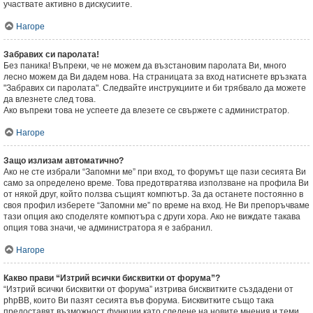
участвате активно в дискусиите.
Нагоре
Забравих си паролата!
Без паника! Въпреки, че не можем да възстановим паролата Ви, много
лесно можем да Ви дадем нова. На страницата за вход натиснете връзката
"Забравих си паролата". Следвайте инструкциите и би трябвало да можете
да влезнете след това.
Ако въпреки това не успеете да влезете се свържете с администратор.
Нагоре
Защо излизам автоматично?
Ако не сте избрали “Запомни ме” при вход, то форумът ще пази сесията Ви
само за определено време. Това предотвратява използване на профила Ви
от някой друг, който ползва същият компютър. За да останете постоянно в
своя профил изберете “Запомни ме” по време на вход. Не Ви препоръчваме
тази опция ако споделяте компютъра с други хора. Ако не виждате такава
опция това значи, че администратора я е забранил.
Нагоре
Какво прави “Изтрий всички бисквитки от форума”?
“Изтрий всички бисквитки от форума” изтрива бисквитките създадени от
phpBB, които Ви пазят сесията във форума. Бисквитките също така
предоставят възможност функции като следене на новите мнения и теми