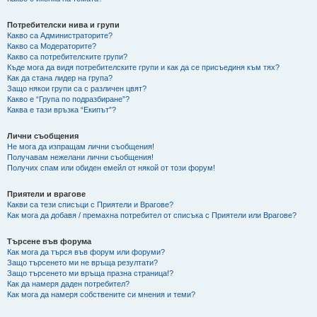
Потребителски нива и групи
Какво са Администраторите?
Какво са Модераторите?
Какво са потребителските групи?
Къде мога да видя потребителските групи и как да се присъединя към тях?
Как да стана лидер на група?
Защо някои групи са с различен цвят?
Какво е “Група по подразбиране”?
Каква е тази връзка “Екипът”?
Лични съобщения
Не мога да изпращам лични съобщения!
Получавам нежелани лични съобщения!
Получих спам или обиден емейл от някой от този форум!
Приятели и врагове
Какви са тези списъци с Приятели и Врагове?
Как мога да добавя / премахна потребител от списъка с Приятели или Врагове?
Търсене във форума
Как мога да търся във форум или форуми?
Защо търсенето ми не връща резултати?
Защо търсенето ми връща празна страница!?
Как да намеря даден потребител?
Как мога да намеря собствените си мнения и теми?