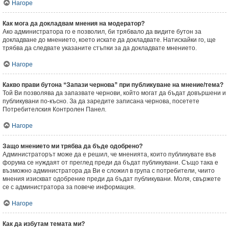
Нагоре
Как мога да докладвам мнения на модератор?
Ако администратора го е позволил, би трябвало да видите бутон за
докладване до мнението, което искате да докладвате. Натискайки го, ще
трябва да следвате указаните стъпки за да докладвате мнението.
Нагоре
Какво прави бутона “Запази чернова” при публикуване на мнение/тема?
Той Ви позволява да запазвате чернови, който могат да бъдат довършени и
публикувани по-късно. За да заредите записана чернова, посетете
Потребителския Контролен Панел.
Нагоре
Защо мнението ми трябва да бъде одобрено?
Администраторът може да е решил, че мненията, които публикувате във
форума се нуждаят от преглед преди да бъдат публикувани. Също така е
възможно администратора да Ви е сложил в група с потребители, чиито
мнения изискват одобрение преди да бъдат публикувани. Моля, свържете
се с администратора за повече информация.
Нагоре
Как да избутам темата ми?