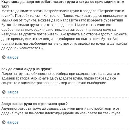
Къде мога да видя потребителските групи и как да се присъединя към
тях?
Можете да видите всички потребителски групи в раздела “Потребителски
групи” в Потребителския Контролен Панел. Ако искате да се присъедините
към някоя от групите, можете да го направите като изберете съответния
бутон. Не всички групи са с отворен достъп. Някои от тях изискват
одобрение за присъединяване, някои са затворени, а някои даже са
невидими за другите потребители. Ако групата е с отворен достъп, можете
да се присъедините към нея, чрез избиране на съответния бутон. Ако
групата изисква одобрение на членството, то лидера на групата ще трябва
да одобри членството Ви.
Нагоре
Как да стана лидер на група?
Лидер на групата обикновено се избира при създаването на групата от
администратора. Ако искате да създадете група, първо трябва да се
свържете с администратора, например чрез лично съобщение.
Нагоре
Защо някои групи са с различен цвят?
Администраторът може да задава различен цвят на потребителите от
дадена група за по-лесно идентифициране на членовете на тази група.
Нагоре