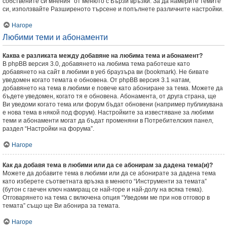
собствените си мнения” от менюто с Бързи връзки. За да намерите темите
си, използвайте Разширеното търсене и попълнете различните настройки.
Нагоре
Любими теми и абонаменти
Каква е разликата между добавяне на любима тема и абонамент?
В phpBB версия 3.0, добавянето на любима тема работеше като
добавянето на сайт в любими в уеб браузъра ви (bookmark). Не бивате
уведомен когато темата е обновена. От phpBB версия 3.1 натам,
добавянето на тема в любими е повече като абониране за тема. Можете да
бъдете уведомен, когато тя е обновена. Абонамента, от друга страна, ще
Ви уведоми когато тема или форум бъдат обновени (например публикувана
е нова тема в някой под форум). Настройките за известяване за любими
теми и абонаменти могат да бъдат променяни в Потребителския панел,
раздел “Настройки на форума”.
Нагоре
Как да добавя тема в любими или да се абонирам за дадена тема(и)?
Можете да добавите тема в любими или да се абонирате за дадена тема
като изберете съответната връзка в менюто “Инструменти за темата”
(бутон с гаечен ключ намиращ се най-горе и най-долу на всяка тема).
Отговарянето на тема с включена опция “Уведоми ме при нов отговор в
темата” също ще Ви абонира за темата.
Нагоре