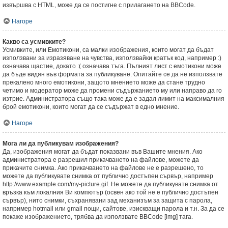
извършва с HTML, може да се постигне с прилагането на BBCode.
Нагоре
Какво са усмивките?
Усмивките, или Емотикони, са малки изображения, които могат да бъдат
използвани за изразяване на чувства, използвайки кратък код, например :)
означава щастие, докато :( означава тъга. Пълният лист с емотикони може
да бъде видян във формата за публикуване. Опитайте се да не използвате
прекалено много емотикони, защото мнението може да стане трудно
четимо и модератор може да промени съдържанието му или направо да го
изтрие. Администратора също така може да е задал лимит на максималния
брой емотикони, които могат да се съдържат в едно мнение.
Нагоре
Мога ли да публикувам изображения?
Да, изображения могат да бъдат показвани във Вашите мнения. Ако
администратора е разрешил прикачването на файлове, можете да
прикачите снимка. Ако прикачването на файлове не е разрешено, то
можете да публикувате снимка от публично достъпен сървър, например
http://www.example.com/my-picture.gif. Не можете да публикувате снимка от
връзка към локалния Ви компютър (освен ако той не е публично достъпен
сървър), нито снимки, съхранявани зад механизъм за защита с парола,
например hotmail или gmail пощи, сайтове, изискващи парола и т.н. За да се
покаже изображението, трябва да използвате BBCode [img] тага.