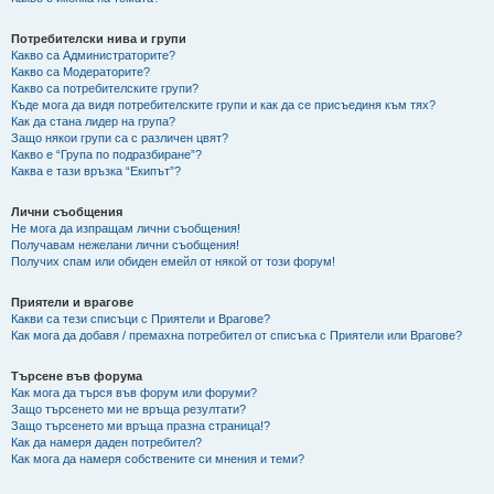
Потребителски нива и групи
Какво са Администраторите?
Какво са Модераторите?
Какво са потребителските групи?
Къде мога да видя потребителските групи и как да се присъединя към тях?
Как да стана лидер на група?
Защо някои групи са с различен цвят?
Какво е “Група по подразбиране”?
Каква е тази връзка “Екипът”?
Лични съобщения
Не мога да изпращам лични съобщения!
Получавам нежелани лични съобщения!
Получих спам или обиден емейл от някой от този форум!
Приятели и врагове
Какви са тези списъци с Приятели и Врагове?
Как мога да добавя / премахна потребител от списъка с Приятели или Врагове?
Търсене във форума
Как мога да търся във форум или форуми?
Защо търсенето ми не връща резултати?
Защо търсенето ми връща празна страница!?
Как да намеря даден потребител?
Как мога да намеря собствените си мнения и теми?