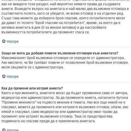
ако не виждате този раздел, най-вероятно нямате права да създавате
анкети. Въведете въпрос на анкетата и най-малко два възможни отговора в
съответните полета, като се убедите, че всеки отговор е на отделен ред.
Също така можете да избирате броя гласове, които потребителите могат
да дават от полето “Брой гласове на потребител”, време, за което да е
активна анкетата в дни (0 за винаги активна) и да настройвате
възможността потребителите да променят гласа си.
Нагоре
Защо не мога да добавя повече възможни отговори към анкетата?
Максималният брой възможни отговори се определя от администратора.
Ако мислите, че Ви трябват повече от позволения брой възможни отговори,
моля свържете се с администратора.
Нагоре
Как да променя или изтрия анкета?
Както и при мненията, анкетите могат да бъдат променяни само от автора,
модератор или администратор. За да промените анкета, натиснете бутона
"Промени мнението" на първото мнение в темата. Ако все още никой не е
гласувал, можете да промените или изтриете възможен отговор, обаче, ако
някой е гласувал, само модератор или администратор имат право да
променят или изтрият възможния отговор. Така се предотвратява
подмяната на гласове преди да е приключила анкетата.
Нагоре