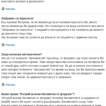
участвате активно в дискусиите.
Нагоре
Забравих си паролата!
Без паника! Въпреки, че не можем да възстановим паролата Ви, много
лесно можем да Ви дадем нова. На страницата за вход натиснете връзката
"Забравих си паролата". Следвайте инструкциите и би трябвало да можете
да влезнете след това.
Ако въпреки това не успеете да влезете се свържете с администратор.
Нагоре
Защо излизам автоматично?
Ако не сте избрали “Запомни ме” при вход, то форумът ще пази сесията Ви
само за определено време. Това предотвратява използване на профила Ви
от някой друг, който ползва същият компютър. За да останете постоянно в
своя профил изберете “Запомни ме” по време на вход. Не Ви препоръчваме
тази опция ако споделяте компютъра с други хора. Ако не виждате такава
опция това значи, че администратора я е забранил.
Нагоре
Какво прави “Изтрий всички бисквитки от форума”?
“Изтрий всички бисквитки от форума” изтрива бисквитките създадени от
phpBB, които Ви пазят сесията във форума. Бисквитките също така
предоставят възможност функции като следене на новите мнения и теми