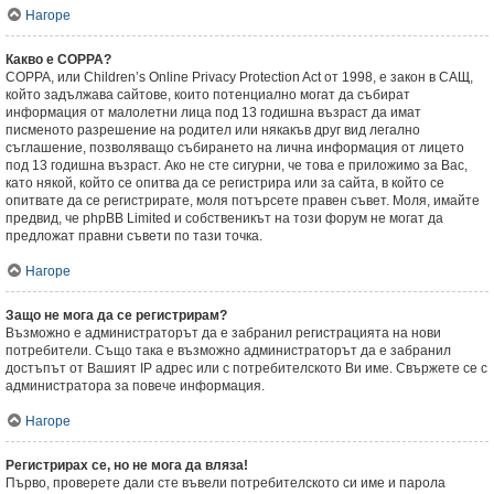
Нагоре
Какво е COPPA?
COPPA, или Children’s Online Privacy Protection Act от 1998, е закон в САЩ,
който задължава сайтове, които потенциално могат да събират
информация от малолетни лица под 13 годишна възраст да имат
писменото разрешение на родител или някакъв друг вид легално
съглашение, позволяващо събирането на лична информация от лицето
под 13 годишна възраст. Ако не сте сигурни, че това е приложимо за Вас,
като някой, който се опитва да се регистрира или за сайта, в който се
опитвате да се регистрирате, моля потърсете правен съвет. Моля, имайте
предвид, че phpBB Limited и собственикът на този форум не могат да
предложат правни съвети по тази точка.
Нагоре
Защо не мога да се регистрирам?
Възможно е администраторът да е забранил регистрацията на нови
потребители. Също така е възможно администраторът да е забранил
достъпът от Вашият IP адрес или с потребителското Ви име. Свържете се с
администратора за повече информация.
Нагоре
Регистрирах се, но не мога да вляза!
Първо, проверете дали сте въвели потребителското си име и парола