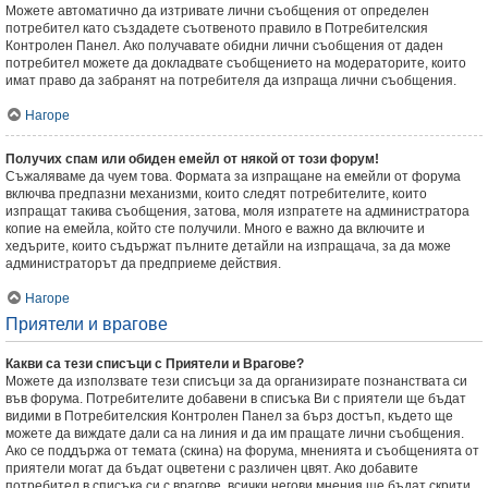
Можете автоматично да изтривате лични съобщения от определен
потребител като създадете съотвеното правило в Потребителския
Контролен Панел. Ако получавате обидни лични съобщения от даден
потребител можете да докладвате съобщението на модераторите, които
имат право да забранят на потребителя да изпраща лични съобщения.
Нагоре
Получих спам или обиден емейл от някой от този форум!
Съжаляваме да чуем това. Формата за изпращане на емейли от форума
включва предпазни механизми, които следят потребителите, които
изпращат такива съобщения, затова, моля изпратете на администратора
копие на емейла, който сте получили. Много е важно да включите и
хедърите, които съдържат пълните детайли на изпращача, за да може
администраторът да предприеме действия.
Нагоре
Приятели и врагове
Какви са тези списъци с Приятели и Врагове?
Можете да използвате тези списъци за да организирате познанствата си
във форума. Потребителите добавени в списъка Ви с приятели ще бъдат
видими в Потребителския Контролен Панел за бърз достъп, където ще
можете да виждате дали са на линия и да им пращате лични съобщения.
Ако се поддържа от темата (скина) на форума, мненията и съобщенията от
приятели могат да бъдат оцветени с различен цвят. Ако добавите
потребител в списъка си с врагове, всички негови мнения ще бъдат скрити