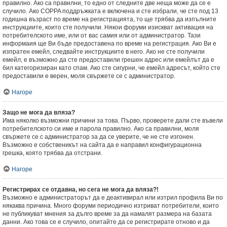
правилно. Ако са правилни, то едно от следните две неща може да се е
случило. Ако COPPA поддръжката е включена и сте избрали, че сте под 13
годишна възраст по време на регистрацията, то ще трябва да изпълните
инструкциите, които сте получили. Някои форуми изискват активация на
потребителското име, или от вас самия или от администратор. Тази
информаия ще Ви бъде предоставена по време на регистрация. Ако Ви е
изпратен емейл, следвайте инструкциите в него. Ако не сте получили
емейл, е възможно да сте предоставили грешен адрес или емейлът да е
бил категоризиран като спам. Ако сте сигурни, че емейл адресът, който сте
предоставили е верен, моля свържете се с администратор.
Нагоре
Защо не мога да вляза?
Има няколко възможни причини за това. Първо, проверете дали сте въвели
потребителското си име и парола правилно. Ако са правилни, моля
свържете се с администратор за да се уверите, че не сте изгонен.
Възможно е собственикът на сайта да е направил конфигурационна
грешка, която трябва да отстрани.
Нагоре
Регистрирах се отдавна, но сега не мога да вляза?!
Възможно е администраторът да е деактивирал или изтрил профила Ви по
някаква причина. Много форуми периодично изтриват потребители, които
не публикуват мнения за дълго време за да намалят размера на базата
данни. Ако това се е случило, опитайте да се регистрирате отново и да