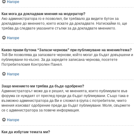
Нагоре
Как мога да докладвам мнения на модератор?
Ако администратора го е позволил, би трябвало да видите бутон за
докладване до мнението, което искате да докладвате. Натискайки го, ще
трябва да следвате указаните стъпки за да докладвате мнението.
Нагоре
Какво прави бутона “Запази чернова” при публикуване на мнение/тема?
Той Ви позволява да запазвате чернови, който могат да бъдат довършени и
публикувани по-късно. За да заредите записана чернова, посетете
Потребителския Контролен Панел.
Нагоре
Защо мнението ми трябва да бъде одобрено?
Администраторът може да е решил, че мненията, които публикувате във
форума се нуждаят от преглед преди да бъдат публикувани. Също така е
възможно администратора да Ви е сложил в група с потребители, чиито
мнения изискват одобрение преди да бъдат публикувани. Моля, свържете
се с администратора за повече информация.
Нагоре
Как да избутам темата ми?