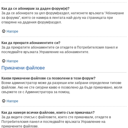
Как да се абонирам за даден форум(и)?
За да се абонирате за цял форум/раздел, натиснете връзката “Абониране
за форума”, която се намира в лентата най-долу на страницата при
отваряне на дадения форум/раздел.
Нагоре
Как да прекратя абонаментите си?
За да прекратите абонаментите си отидете в Потребителския панел и
последвайте връзката Управление на абонаментите.
Нагоре
Прикачени файлове
Какви прикачени файлове са позволени в този форум?
Всеки администратор може да разреши или забрани определени типове
файлове. Ако не сте сигурни какво е позволено да бъде прикачвано, моля
свържете се с Администратора за помощ.
Нагоре
Как да намеря всички файлове, които съм прикачвал?
За да видите списък с файловете, които сте прикачвали, отидете в
Потребителския панел и последвайте връзката Управление на
прикачените файлове.