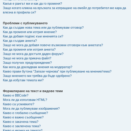
Какъв е рангът ми и как да го променя?
Защо когато кликна на връзката за изпращане на емейл до потребител ме кара да
влезна в профила си?
Проблеми с публикуването
Как да създам нова тема или да публикувам отговор?
Как да променя или изтрия мнение?
Как да добавя подпис към мненията си?
Как да създам анкета?
Защо не мога да добавя повече възможни отговори към анкетата?
Как да променя или изтрия анкета?
Защо не мога да достъпя даден форум?
Защо не мога да прикача файл?
Защо получих предупреждение?
Как мога да докладвам мнения на модератор?
Какво прави бутона “Запази чернова” при публикуване на мнение/тема?
Защо мнението ми трябва да бъде одобрено?
Как да избутам темата ми?
Форматиране на текст и видове теми
Какво е BBCode?
Мога ли да използвам HTML?
Какво са усмивките?
Мога ли да публикувам изображения?
Какво е глобално съобщение?
Какво е важно съобщение?
Какво е закачена тема?
Какво е заключена тема?
Какво е иконка на темата?