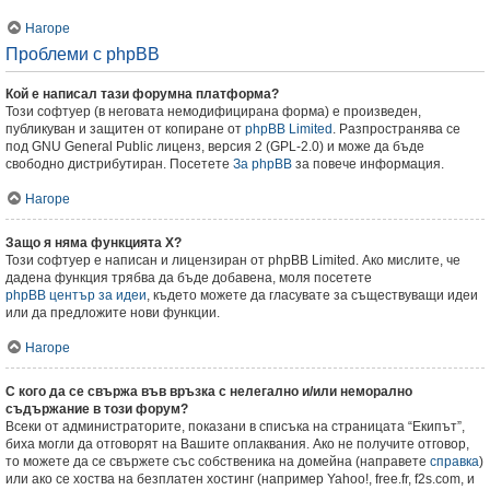
Нагоре
Проблеми с phpBB
Кой е написал тази форумна платформа?
Този софтуер (в неговата немодифицирана форма) е произведен,
публикуван и защитен от копиране от
phpBB Limited
. Разпространява се
под GNU General Public лиценз, версия 2 (GPL-2.0) и може да бъде
свободно дистрибутиран. Посетете
За phpBB
за повече информация.
Нагоре
Защо я няма функцията X?
Този софтуер е написан и лицензиран от phpBB Limited. Ако мислите, че
дадена функция трябва да бъде добавена, моля посетете
phpBB център за идеи
, където можете да гласувате за съществуващи идеи
или да предложите нови функции.
Нагоре
С кого да се свържа във връзка с нелегално и/или неморално
съдържание в този форум?
Всеки от администраторите, показани в списъка на страницата “Екипът”,
биха могли да отговорят на Вашите оплаквания. Ако не получите отговор,
то можете да се свържете със собственика на домейна (направете
справка
)
или ако се хоства на безплатен хостинг (например Yahoo!, free.fr, f2s.com, и