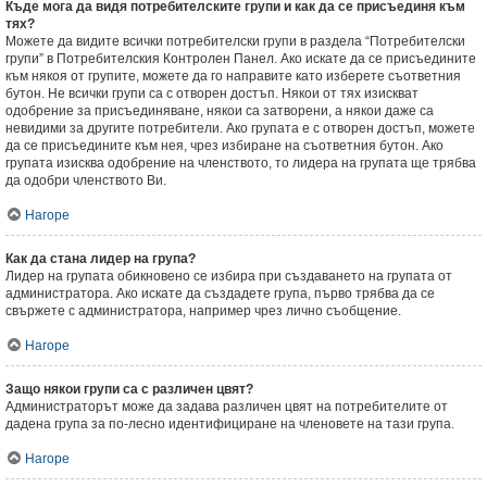
Къде мога да видя потребителските групи и как да се присъединя към
тях?
Можете да видите всички потребителски групи в раздела “Потребителски
групи” в Потребителския Контролен Панел. Ако искате да се присъедините
към някоя от групите, можете да го направите като изберете съответния
бутон. Не всички групи са с отворен достъп. Някои от тях изискват
одобрение за присъединяване, някои са затворени, а някои даже са
невидими за другите потребители. Ако групата е с отворен достъп, можете
да се присъедините към нея, чрез избиране на съответния бутон. Ако
групата изисква одобрение на членството, то лидера на групата ще трябва
да одобри членството Ви.
Нагоре
Как да стана лидер на група?
Лидер на групата обикновено се избира при създаването на групата от
администратора. Ако искате да създадете група, първо трябва да се
свържете с администратора, например чрез лично съобщение.
Нагоре
Защо някои групи са с различен цвят?
Администраторът може да задава различен цвят на потребителите от
дадена група за по-лесно идентифициране на членовете на тази група.
Нагоре