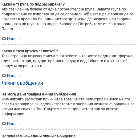
Какво е “Група по подразбиране”?
Ако сте член на повече от една потребителска група, Вашата група по
подразбиране се използва за да се определи кой цвят и ранг трябва да се
показват в профила Ви. Администраторът може да разреши или забрани
промяната на групата по подразбиране от Потребителския Контролен
Панел.
Нагоре
Каква е тази връзка “Екипът”?
Тази страница показва списък с потребителите, които поддържат форума -
администратори, модератори, както и други подробности като това кой
форум модерират и т.н.
Нагоре
Лични съобщения
Не мога да изпращам лични съобщения!
Има няколко възможни причини за това: не сте регистриран и/или не сте
влезли в профила си, администраторът е забранил личните съобщения за
всички или само за Вас. Свържете се с администратора за повече
информация.
Нагоре
Получавам нежелани лични съобщения!