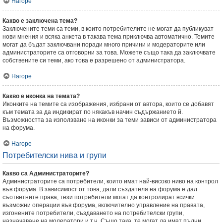
Нагоре
Какво е заключена тема?
Заключените теми са теми, в които потребителите не могат да публикуват
нови мнения и всяка анкета в такава тема приключва автоматично. Темите
могат да бъдат заключвани поради много причини и модераторите или
администраторите са отговорни за това. Можете също така да заключвате
собствените си теми, ако това е разрешено от администратора.
Нагоре
Какво е иконка на темата?
Иконките на темите са изображения, избрани от автора, които се добавят
към темата за да индикират по някакъв начин съдържанието й.
Възможността за използване на иконки за теми зависи от администратора
на форума.
Нагоре
Потребителски нива и групи
Какво са Администраторите?
Администраторите са потребители, които имат най-високо ниво на контрол
във форума. В зависимост от това, дали създателя на форума е дал
съответните права, тези потребители могат да контролират всички
възможни операции във форума, включително управление на правата,
изгонените потребители, създаването на потребителски групи,
назначаване на модератори и т.н. Също така, те могат да имат пълни