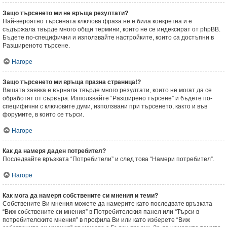
Защо търсенето ми не връща резултати?
Най-вероятно търсената ключова фраза не е била конкретна и е
съдържала твърде много общи термини, които не се индексират от phpBB.
Бъдете по-специфични и използвайте настройките, които са достъпни в
Разширеното търсене.
Нагоре
Защо търсенето ми връща празна страница!?
Вашата заявка е върнала твърде много резултати, които не могат да се
обработят от сървъра. Използвайте “Разширено търсене” и бъдете по-
специфични с ключовите думи, използвани при търсенето, както и във
форумите, в които се търси.
Нагоре
Как да намеря даден потребител?
Последвайте връзката “Потребители” и след това “Намери потребител”.
Нагоре
Как мога да намеря собствените си мнения и теми?
Собствените Ви мнения можете да намерите като последвате връзката
“Виж собствените си мнения” в Потребителския панел или “Търси в
потребителските мнения” в профила Ви или като изберете “Виж