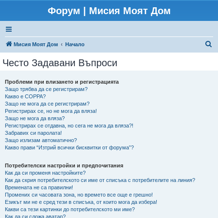
Форум | Мисия Моят Дом
Т
Мисия Моят Дом
Начало
ъ
Често Задавани Въпроси
р
с
Проблеми при влизането и регистрацията
Защо трябва да се регистрирам?
е
Какво е COPPA?
н
Защо не мога да се регистрирам?
Регистрирах се, но не мога да вляза!
е
Защо не мога да вляза?
Регистрирах се отдавна, но сега не мога да вляза?!
Забравих си паролата!
Защо излизам автоматично?
Какво прави “Изтрий всички бисквитки от форума”?
Потребителски настройки и предпочитания
Как да си променя настройките?
Как да скрия потребителското си име от списъка с потребителите на линия?
Времената не са правилни!
Промених си часовата зона, но времето все още е грешно!
Езикът ми не е сред тези в списъка, от които мога да избера!
Какви са тези картинки до потребителското ми име?
Как да си сложа аватар?