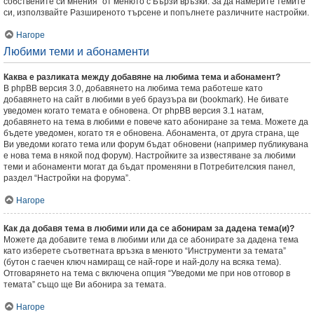
собствените си мнения” от менюто с Бързи връзки. За да намерите темите
си, използвайте Разширеното търсене и попълнете различните настройки.
Нагоре
Любими теми и абонаменти
Каква е разликата между добавяне на любима тема и абонамент?
В phpBB версия 3.0, добавянето на любима тема работеше като
добавянето на сайт в любими в уеб браузъра ви (bookmark). Не бивате
уведомен когато темата е обновена. От phpBB версия 3.1 натам,
добавянето на тема в любими е повече като абониране за тема. Можете да
бъдете уведомен, когато тя е обновена. Абонамента, от друга страна, ще
Ви уведоми когато тема или форум бъдат обновени (например публикувана
е нова тема в някой под форум). Настройките за известяване за любими
теми и абонаменти могат да бъдат променяни в Потребителския панел,
раздел “Настройки на форума”.
Нагоре
Как да добавя тема в любими или да се абонирам за дадена тема(и)?
Можете да добавите тема в любими или да се абонирате за дадена тема
като изберете съответната връзка в менюто “Инструменти за темата”
(бутон с гаечен ключ намиращ се най-горе и най-долу на всяка тема).
Отговарянето на тема с включена опция “Уведоми ме при нов отговор в
темата” също ще Ви абонира за темата.
Нагоре