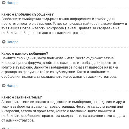
Нагоре
Какво е глобално съобщение?
Глобалните съобщения съдържат важна информация и трябва да ги
прочетете, когато е възможно. Те ще се показват най-горе на всеки форум и
във Вашия Потребителски Контролен Панел. Правата за създаване на
глобални съобщения се дават от администратора.
Нагоре
Какво е важно съобщение?
Важните съобщения, както подсказва името, често съдържат важна
информация за форума, в който се намирате и трябва да ги прочетете,
когато е възможно. Важните съобщения се показват най-горе на всяка
страница на форума, в който са публикувани. Както и глобалните
съобщения, правата за създаването им се дават от администратора.
Нагоре
Какво е закачена тема?
Закачените теми се показват под важните съобщения, но над всички други
теми във форума и само на първа страница. Често те са доста важни или
интересни, затова ги прочетете, когато е възможно. Както важните и
глобалните съобщения, правата за създаването на закачени теми се дават
от администратора.