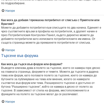
по подразбиране.
Нагоре
Как мога да добавя / премахна потребител от списъка с Приятели или
Врагове?
Можете да добавите потребител към списъците по два начина. Единият е
чрез съответните връзки в профила на потребителя, а другият начин е
през Потребителския Контролен Панел, където директно можете да
добавяте потребители като изписвате потребителските им имена. От
същата страница можете да премахнете потребители от списъка.
Нагоре
Търсене във форума
Как мога да търся във форум или форуми?
Въведете ключова дума в полето за търсене, което се намира горе дясно
на главната страница, форумите и темите. Можете да търсите в дадена
тема или форум, като ползвате полето за търсене, което се намира до
бутоните за публикуване на тема или мнение, когато се намирате
съответно във форум или тема. Разширеното търсене е достъпно от
бутона “Разширено търсене”, който се намира в дясно от полето за
търсене. В зависимост от стила на форума, местоположението и
функциите на полето за търсене могат да се различават.
Нагоре