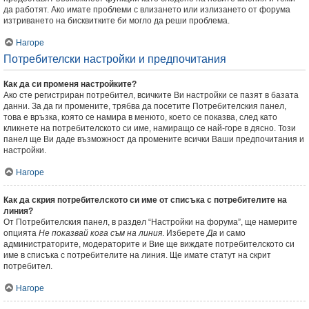
да работят. Ако имате проблеми с влизането или излизането от форума
изтриването на бисквитките би могло да реши проблема.
Нагоре
Потребителски настройки и предпочитания
Как да си променя настройките?
Ако сте регистриран потребител, всичките Ви настройки се пазят в базата
данни. За да ги промените, трябва да посетите Потребителския панел,
това е връзка, която се намира в менюто, което се показва, след като
кликнете на потребителското си име, намиращо се най-горе в дясно. Този
панел ще Ви даде възможност да промените всички Ваши предпочитания и
настройки.
Нагоре
Как да скрия потребителското си име от списъка с потребителите на
линия?
От Потребителския панел, в раздел “Настройки на форума”, ще намерите
опцията
Не показвай кога съм на линия
. Изберете
Да
и само
администраторите, модераторите и Вие ще виждате потребителското си
име в списъка с потребителите на линия. Ще имате статут на скрит
потребител.
Нагоре