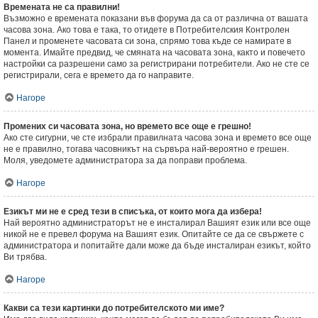
Времената не са правилни!
Възможно е времената показани във форума да са от различна от вашата
часова зона. Ако това е така, то отидете в Потребителския Контролен
Панел и променете часовата си зона, спрямо това къде се намирате в
момента. Имайте предвид, че смяната на часовата зона, както и повечето
настройки са разрешени само за регистрирани потребители. Ако не сте се
регистрирали, сега е времето да го направите.
Нагоре
Промених си часовата зона, но времето все още е грешно!
Ако сте сигурни, че сте избрали правилната часова зона и времето все още
не е правилно, тогава часовникът на сървъра най-вероятно е грешен.
Моля, уведомете администратора за да поправи проблема.
Нагоре
Езикът ми не е сред тези в списъка, от които мога да избера!
Най вероятно администраторът не е инсталирал Вашият език или все още
никой не е превел форума на Вашият език. Опитайте се да се свържете с
администратора и попитайте дали може да бъде инсталиран езикът, който
Ви трябва.
Нагоре
Какви са тези картинки до потребителското ми име?