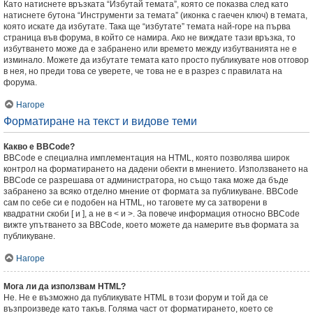
Като натиснете връзката “Избутай темата”, която се показва след като
натиснете бутона “Инструменти за темата” (иконка с гаечен ключ) в темата,
която искате да избутате. Така ще “избутате” темата най-горе на първа
страница във форума, в който се намира. Ако не виждате тази връзка, то
избутването може да е забранено или времето между избутванията не е
изминало. Можете да избутате темата като просто публикувате нов отговор
в нея, но преди това се уверете, че това не е в разрез с правилата на
форума.
Нагоре
Форматиране на текст и видове теми
Какво е BBCode?
BBCode е специална имплементация на HTML, която позволява широк
контрол на форматирането на дадени обекти в мнението. Използването на
BBCode се разрешава от администратора, но също така може да бъде
забранено за всяко отделно мнение от формата за публикуване. BBCode
сам по себе си е подобен на HTML, но таговете му са затворени в
квадратни скоби [ и ], а не в < и >. За повече информация относно BBCode
вижте упътването за BBCode, което можете да намерите във формата за
публикуване.
Нагоре
Мога ли да използвам HTML?
Не. Не е възможно да публикувате HTML в този форум и той да се
възпроизведе като такъв. Голяма част от форматирането, което се