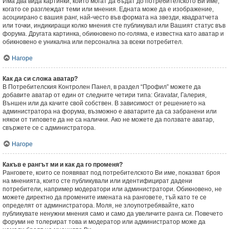
Има два вида картинки, които могат да бъдат до потребителското Ви име,
когато се разглеждат теми или мнения. Едната може да е изображение,
асоциирано с вашия ранг, най-често във формата на звезди, квадратчета
или точки, индикиращи колко мнения сте публикувал или Вашият статус във
форума. Другата картинка, обикновено по-голяма, е известна като аватар и
обикновено е уникална или персонална за всеки потребител.
Нагоре
Как да си сложа аватар?
В Потребителския Контролен Панел, в раздел “Профил” можете да
добавите аватар от един от следните четири типа: Gravatar, Галерия,
Външен или да качите свой собствен. В зависимост от решението на
администратора на форума, възможно е аватарите да са забранени или
някои от типовете да не са налични. Ако не можете да ползвате аватар,
свържете се с администратора.
Нагоре
Какъв е рангът ми и как да го променя?
Ранговете, които се появяват под потребителското Ви име, показват броя
на мненията, които сте публикували или идентифицират дадени
потребители, например модератори или администратори. Обикновено, не
можете директно да промените имената на ранговете, тъй като те се
определят от администратора. Моля, не злоупотребявайте, като
публикувате ненужни мнения само и само да увеличите ранга си. Повечето
форуми не толерират това и модератор или администратор може да