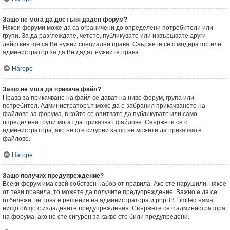
Защо не мога да достъпя даден форум?
Някои форуми може да са ограничени до определени потребители или
групи. За да разглеждате, четете, публикувате или извършвате други
действия ще са Ви нужни специални права. Свържете се с модератор или
администратор за да Ви дадат нужните права.
Нагоре
Защо не мога да прикача файл?
Права за прикачване на файл се дават на ниво форум, група или
потребител. Администраторът може да е забранил прикачването на
файлове за форума, в който се опитвате да публикувате или само
определени групи могат да прикачват файлове. Свържете се с
администратора, ако не сте сигурни защо не можете да прикачвате
файлове.
Нагоре
Защо получих предупреждение?
Всеки форум има свой собствен набор от правила. Ако сте нарушили, някое
от тези правила, то можете да получите предупреждение. Важно е да се
отбележи, че това е решение на администратора и phpBB Limited няма
нищо общо с издадените предупреждения. Свържете се с администратора
на форума, ако не сте сигурен за какво сте били предупредени.