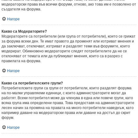
модераторски права във всички форуми, отново, ако това им е позволено от
създателя на форума.
Нагоре
Какво са Модераторите?
Модераторите са потребители (или група от потребители), които се грижат
за форума всеки ден. Те имат правото да променят или изтриват мнения и
да заключват, отключват, изтриват и разделят теми във форумите, които
модерират. Обикновено модераторите следят потребителите да не се
отклоняват от темата или да публикуват мнения, които са в разрез с
правилата на форума.
Нагоре
Какво са потребителските групи?
Потребителските групи са групи от потребители, които разделят форума
на по-малки управляеми единици, с които администраторите могат да
работят. Всеки потребител може да членува в една или повече групи, като
всяка група има определени права. Това предоставя на администраторите
лесен начин за промяна на правата на много потребители наведнъж, като
например даване на модераторски права или даване на достъп до скрит
форум.
Нагоре