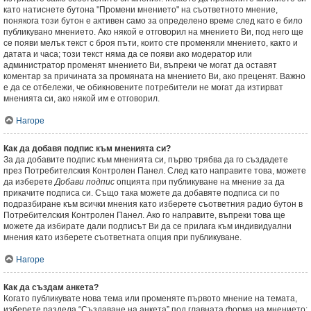
като натиснете бутона "Промени мнението" на съответното мнение,
понякога този бутон е активен само за определено време след като е било
публикувано мнението. Ако някой е отговорил на мнението Ви, под него ще
се появи мелък текст с броя пъти, които сте променяли мнението, както и
датата и часа; този текст няма да се появи ако модератор или
администратор променят мнението Ви, въпреки че могат да оставят
коментар за причината за промяната на мнението Ви, ако преценят. Важно
е да се отбележи, че обикновените потребители не могат да изтирват
мненията си, ако някой им е отговорил.
Нагоре
Как да добавя подпис към мненията си?
За да добавите подпис към мненията си, първо трябва да го създадете
през Потребителския Контролен Панел. След като направите това, можете
да изберете
Добави подпис
опцията при публикуване на мнение за да
прикачите подписа си. Също така можете да добавяте подписа си по
подразбиране към всички мнения като изберете съответния радио бутон в
Потребителския Контролен Панел. Ако го направите, въпреки това ще
можете да избирате дали подписът Ви да се прилага към индивидуални
мнения като изберете съответната опция при публикуване.
Нагоре
Как да създам анкета?
Когато публикувате нова тема или променяте първото мнение на темата,
изберете раздела “Създаване на анкета” под главната форма на мнението;