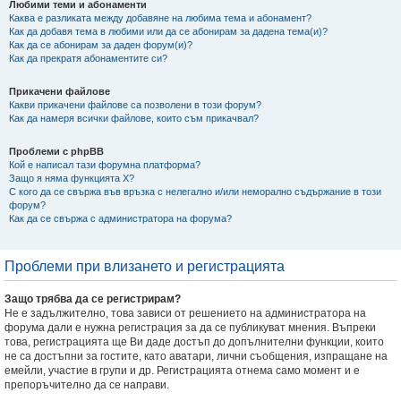
Любими теми и абонаменти
Каква е разликата между добавяне на любима тема и абонамент?
Как да добавя тема в любими или да се абонирам за дадена тема(и)?
Как да се абонирам за даден форум(и)?
Как да прекратя абонаментите си?
Прикачени файлове
Какви прикачени файлове са позволени в този форум?
Как да намеря всички файлове, които съм прикачвал?
Проблеми с phpBB
Кой е написал тази форумна платформа?
Защо я няма функцията X?
С кого да се свържа във връзка с нелегално и/или неморално съдържание в този
форум?
Как да се свържа с администратора на форума?
Проблеми при влизането и регистрацията
Защо трябва да се регистрирам?
Не е задължително, това зависи от решението на администратора на
форума дали е нужна регистрация за да се публикуват мнения. Въпреки
това, регистрацията ще Ви даде достъп до допълнителни функции, които
не са достъпни за гостите, като аватари, лични съобщения, изпращане на
емейли, участие в групи и др. Регистрацията отнема само момент и е
препоръчително да се направи.