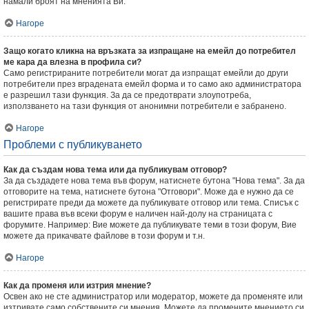
намали броят на мненията Ви.
Нагоре
Защо когато кликна на връзката за изпращане на емейл до потребител
ме кара да влезна в профила си?
Само регистрираните потребители могат да изпращат емейли до други
потребители през вградената емейл форма и то само ако администратора
е разрешил тази функция. За да се предотврати злоупотреба,
използването на тази функция от анонимни потребители е забранено.
Нагоре
Проблеми с публикуването
Как да създам нова тема или да публикувам отговор?
За да създадете нова тема във форум, натиснете бутона "Нова тема". За да
отговорите на тема, натиснете бутона "Отговори". Може да е нужно да се
регистрирате преди да можете да публикувате отговор или тема. Списък с
вашите права във всеки форум е наличен най-долу на страницата с
форумите. Например: Вие можете да публикувате теми в този форум, Вие
можете да прикачвате файлове в този форум и т.н.
Нагоре
Как да променя или изтрия мнение?
Освен ако не сте администратор или модератор, можете да променяте или
изтривате само собствените си мнения. Можете да промените мнението си