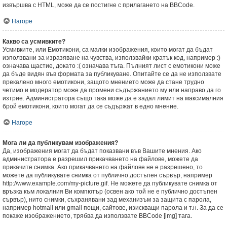
извършва с HTML, може да се постигне с прилагането на BBCode.
Нагоре
Какво са усмивките?
Усмивките, или Емотикони, са малки изображения, които могат да бъдат
използвани за изразяване на чувства, използвайки кратък код, например :)
означава щастие, докато :( означава тъга. Пълният лист с емотикони може
да бъде видян във формата за публикуване. Опитайте се да не използвате
прекалено много емотикони, защото мнението може да стане трудно
четимо и модератор може да промени съдържанието му или направо да го
изтрие. Администратора също така може да е задал лимит на максималния
брой емотикони, които могат да се съдържат в едно мнение.
Нагоре
Мога ли да публикувам изображения?
Да, изображения могат да бъдат показвани във Вашите мнения. Ако
администратора е разрешил прикачването на файлове, можете да
прикачите снимка. Ако прикачването на файлове не е разрешено, то
можете да публикувате снимка от публично достъпен сървър, например
http://www.example.com/my-picture.gif. Не можете да публикувате снимка от
връзка към локалния Ви компютър (освен ако той не е публично достъпен
сървър), нито снимки, съхранявани зад механизъм за защита с парола,
например hotmail или gmail пощи, сайтове, изискващи парола и т.н. За да се
покаже изображението, трябва да използвате BBCode [img] тага.