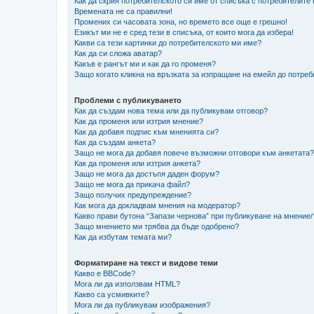
Как да скрия потребителското си име от списъка с потребителите
Времената не са правилни!
Промених си часовата зона, но времето все още е грешно!
Езикът ми не е сред тези в списъка, от които мога да избера!
Какви са тези картинки до потребителското ми име?
Как да си сложа аватар?
Какъв е рангът ми и как да го променя?
Защо когато кликна на връзката за изпращане на емейл до потреб
Проблеми с публикуването
Как да създам нова тема или да публикувам отговор?
Как да променя или изтрия мнение?
Как да добавя подпис към мненията си?
Как да създам анкета?
Защо не мога да добавя повече възможни отговори към анкетата?
Как да променя или изтрия анкета?
Защо не мога да достъпя даден форум?
Защо не мога да прикача файл?
Защо получих предупреждение?
Как мога да докладвам мнения на модератор?
Какво прави бутона “Запази чернова” при публикуване на мнение
Защо мнението ми трябва да бъде одобрено?
Как да избутам темата ми?
Форматиране на текст и видове теми
Какво е BBCode?
Мога ли да използвам HTML?
Какво са усмивките?
Мога ли да публикувам изображения?