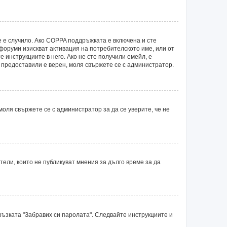
е е случило. Ако COPPA поддръжката е включена и сте
 форуми изискват активация на потребителското име, или от
 инструкциите в него. Ако не сте получили емейл, е
е предоставили е верен, моля свържете се с администратор.
оля свържете се с администратор за да се уверите, че не
ли, които не публикуват мнения за дълго време за да
ръзката "Забравих си паролата". Следвайте инструкциите и