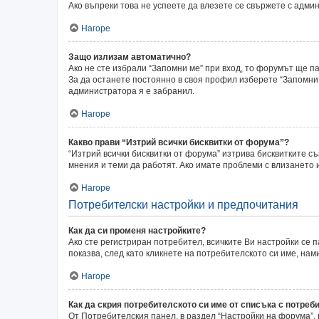
Ако въпреки това не успеете да влезете се свържете с адми
Нагоре
Защо излизам автоматично?
Ако не сте избрали “Запомни ме” при вход, то форумът ще п
За да останете постоянно в своя профил изберете “Запомни 
администратора я е забранил.
Нагоре
Какво прави “Изтрий всички бисквитки от форума”?
“Изтрий всички бисквитки от форума” изтрива бисквитките с
мнения и теми да работят. Ако имате проблеми с влизането
Нагоре
Потребителски настройки и предпочитания
Как да си променя настройките?
Ако сте регистриран потребител, всичките Ви настройки се п
показва, след като кликнете на потребителското си име, на
Нагоре
Как да скрия потребителското си име от списъка с потреб
От Потребителския панел, в раздел “Настройки на форума”