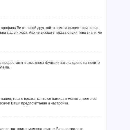
 профила Ви от някой друг, който ползва същият компютър.
а с други хора. Ако не виждате такава опция това значи, че
ка предоставят възможност функции като следене на новите
блема.
панел, това е връзка, която се намира в менюто, което се
 всички Ваши предпочитания и настройки.
министраторите, модераторите и Вие ще виждате