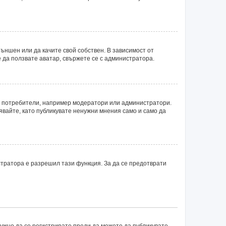
ъншен или да качите свой собствен. В зависимост от
 да ползвате аватар, свържете се с администратора.
ни потребители, например модератори или администратори.
явайте, като публикувате ненужни мнения само и само да
тратора е разрешил тази функция. За да се предотврати
нужно да се регистрирате преди да можете да публикувате