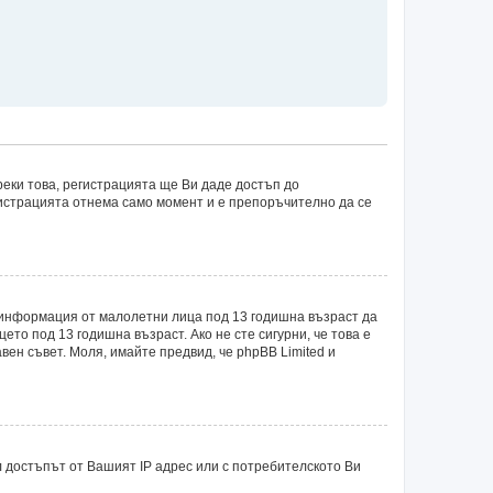
еки това, регистрацията ще Ви даде достъп до
егистрацията отнема само момент и е препоръчително да се
рат информация от малолетни лица под 13 годишна възраст да
о под 13 годишна възраст. Ако не сте сигурни, че това е
авен съвет. Моля, имайте предвид, че phpBB Limited и
 достъпът от Вашият IP адрес или с потребителското Ви