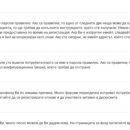
 парола правилно. Ако са правилни, то едно от следните две неща може да с
рацията, то ще трябва да изпълните инструкциите, които сте получили. Някои
 предоставена по време на регистрация. Ако Ви е изпратен емейл, следвайте
е бил категоризиран като спам. Ако сте сигурни, че емейл адресът, който ст
ли сте въвели потребителското си име и парола правилно. Ако са правилни, м
ил конфигурационна грешка, която трябва да отстрани.
рофила Ви по някаква причина. Много форуми периодично изтриват потребите
итайте да се регистрирате отново и да участвате активно в дискусиите.
Ви, много лесно можем да Ви дадем нова. На страницата за вход натиснете в