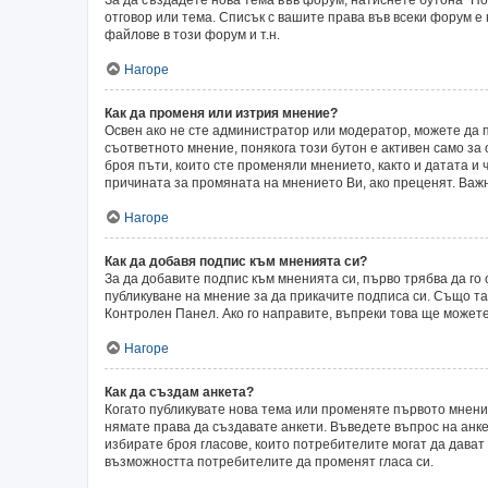
отговор или тема. Списък с вашите права във всеки форум е
файлове в този форум и т.н.
Нагоре
Как да променя или изтрия мнение?
Освен ако не сте администратор или модератор, можете да 
съответното мнение, понякога този бутон е активен само за 
броя пъти, които сте променяли мнението, както и датата и 
причината за промяната на мнението Ви, ако преценят. Важн
Нагоре
Как да добавя подпис към мненията си?
За да добавите подпис към мненията си, първо трябва да г
публикуване на мнение за да прикачите подписа си. Също т
Контролен Панел. Ако го направите, въпреки това ще может
Нагоре
Как да създам анкета?
Когато публикувате нова тема или променяте първото мнени
нямате права да създавате анкети. Въведете въпрос на анкет
избирате броя гласове, които потребителите могат да дават о
възможността потребителите да променят гласа си.