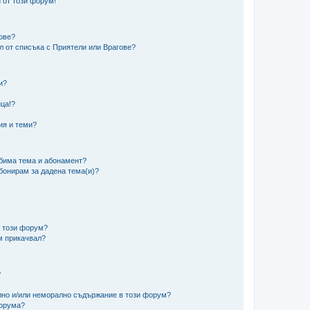
 от този форум!
гове?
ел от списъка с Приятели или Врагове?
и?
?
ца!?
ия и теми?
юбима тема и абонамент?
абонирам за дадена тема(и)?
в този форум?
м прикачвал?
?
ално и/или неморално съдържание в този форум?
форума?