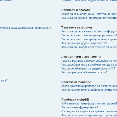
 на линия?
Получих спам или обиден емейл от някой
Приятели и врагове
Какви са тези списъци с Приятели и Вра
Как мога да добавя / премахна потребит
Търсене във форума
ител ме кара да влезна в профила си?
Как мога да търся във форум или форум
Защо търсенето ми не връща резултати
Защо търсенето ми връща празна страни
Как да намеря даден потребител?
Как мога да намеря собствените си мнен
Любими теми и абонаменти
Каква е разликата между добавяне на л
Как да добавя тема в любими или да се 
Как да се абонирам за даден форум(и)?
Как да прекратя абонаментите си?
/тема?
Прикачени файлове
Какви прикачени файлове са позволени 
Как да намеря всички файлове, които съ
Проблеми с phpBB
Кой е написал тази форумна платформа
Защо я няма функцията X?
С кого да се свържа във връзка с нелег
Как да се свържа с администратора на 