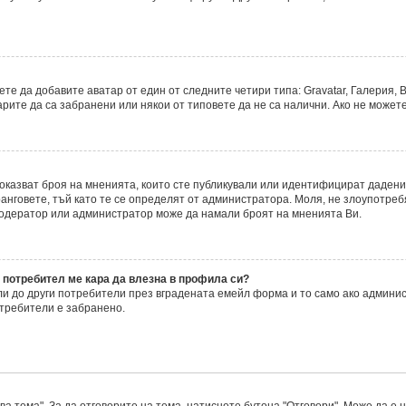
е да добавите аватар от един от следните четири типа: Gravatar, Галерия, В
ите да са забранени или някои от типовете да не са налични. Ако не можете
 показват броя на мненията, които сте публикували или идентифицират даде
нговете, тъй като те се определят от администратора. Моля, не злоупотреб
модератор или администратор може да намали броят на мненията Ви.
 потребител ме кара да влезна в профила си?
 до други потребители през вградената емейл форма и то само ако админис
требители е забранено.
а тема". За да отговорите на тема, натиснете бутона "Отговори". Може да е 