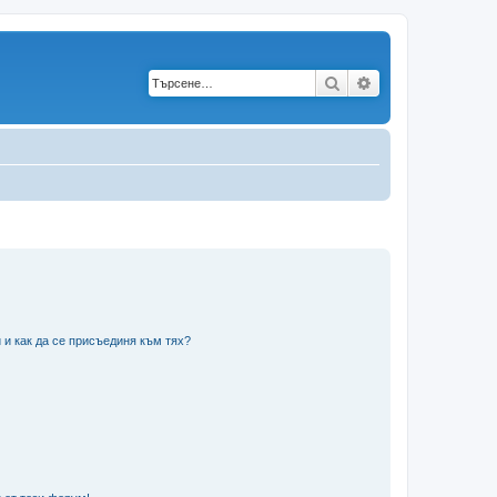
Търсене
Разширено търс
 и как да се присъединя към тях?