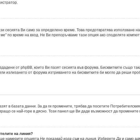
нистратор.
ази сесията Ви само за определено време. Това предотвратява използване на
ме” по време на вход. Не Ви препоръчваме тази опция ако споделяте компютър
ъздадени от phpBB, които Ви пазят сесията във форума. Бисквитките също та
 или излизането от форума изтриването на бисквитките би могло да реши про
азят в базата данни. За да ги промените, трябва да посетите Потребителския 
миращо се най-горе в дясно. Този панел ще Ви даде възможност да промените
ителите на линия?
, ще намерите опцията
Не показвай кога съм на линия
. Изберете
Да
и само ад