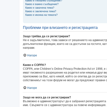
Какво е глобално съобщение?
Какво е важно съобщение?
Какво е закачена тема?
Какво е заключена тема?
Какво е иконка на темата?
Проблеми при влизането и регистрацията
Защо трябва да се регистрирам?
Не е задължително, това зависи от решението на администр
допълнителни функции, които не са достъпни за гостите, ка
направи.
Нагоре
Какво е COPPA?
COPPA, или Children’s Online Privacy Protection Act от 199
имат писменото разрешение на родител или някакъв друг ви
приложимо за Вас, като някой, който се опитва да се регистр
собственикът на този форум не могат да предложат правни с
Нагоре
Защо не мога да се регистрирам?
Възможно е администраторът да е забранил регистрацията 
име. Свържете се с администратора за повече информация.