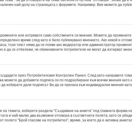
 наличен най-долу на страницата с форумите. Например: Вие можете да публ
променяте или изтривате само собствените си мнения. Можете да промените
определено време след като е било публикувано мнението. Ако някой е отгово
часа; този текст няма да се появи ако модератор или администратор променя
о е да се отбележи, че обикновените потребители не могат да изтирват мнени
о създадете през Потребителския Контролен Панел. След като направите тов
ака можете да добавяте подписа си по подразбиране към всички мнения като
е да избирате дали подписът Ви да се прилага към индивидуални мнения като
е на темата, изберете раздела “Създаване на анкета” под главната форма на
ата и най-малко два възможни отговора в съответните полета, като се убеди
т полето “Брой гласове на потребител”, време, за което да е активна анкетат