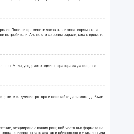
тролен Панел и променете часовата си зона, спрямо това
ни потребители. Ако не сте се регистрирали, сега е времето
 грешен. Моля, уведомете администратора за да поправи
 свържете с администратора и попитайте дали може да бъде
ажение, асоциирано с вашия ранг, най-често във формата на
голяма, е известна като аватар и обикновено е уникална или