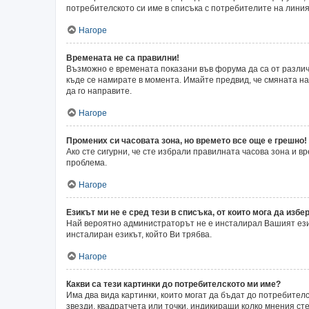
потребителското си име в списъка с потребителите на линия
Нагоре
Времената не са правилни!
Възможно е времената показани във форума да са от различн
къде се намирате в момента. Имайте предвид, че смяната на 
да го направите.
Нагоре
Промених си часовата зона, но времето все още е грешно!
Ако сте сигурни, че сте избрали правилната часова зона и 
проблема.
Нагоре
Езикът ми не е сред тези в списъка, от които мога да избер
Най вероятно администраторът не е инсталирал Вашият език
инсталиран езикът, който Ви трябва.
Нагоре
Какви са тези картинки до потребителското ми име?
Има два вида картинки, които могат да бъдат до потребител
звезди, квадратчета или точки, индикиращи колко мнения сте