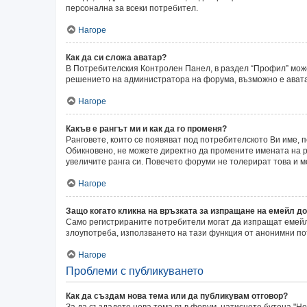
персонална за всеки потребител.
Нагоре
Как да си сложа аватар?
В Потребителския Контролен Панел, в раздел “Профил” может
решението на администратора на форума, възможно е аватар
Нагоре
Какъв е рангът ми и как да го променя?
Ранговете, които се появяват под потребителското Ви име,
Обикновено, не можете директно да промените имената на ра
увеличите ранга си. Повечето форуми не толерират това и 
Нагоре
Защо когато кликна на връзката за изпращане на емейл до
Само регистрираните потребители могат да изпращат емейли
злоупотреба, използването на тази функция от анонимни по
Нагоре
Проблеми с публикуването
Как да създам нова тема или да публикувам отговор?
За да създадете нова тема във форум, натиснете бутона "Нов