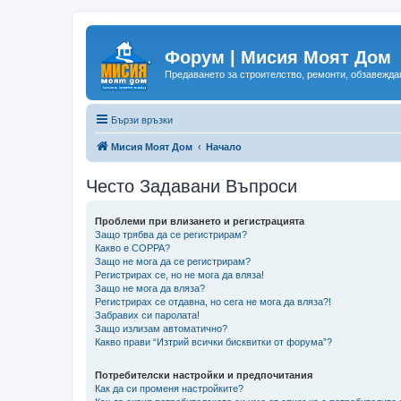
Форум | Мисия Моят Дом
Предаването за строителство, ремонти, обзавеждан
Бързи връзки
Мисия Моят Дом
Начало
Често Задавани Въпроси
Проблеми при влизането и регистрацията
Защо трябва да се регистрирам?
Какво е COPPA?
Защо не мога да се регистрирам?
Регистрирах се, но не мога да вляза!
Защо не мога да вляза?
Регистрирах се отдавна, но сега не мога да вляза?!
Забравих си паролата!
Защо излизам автоматично?
Какво прави “Изтрий всички бисквитки от форума”?
Потребителски настройки и предпочитания
Как да си променя настройките?