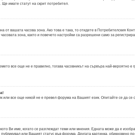
. Ще имате статут на скрит потребител.
а от вашата часова зона. Ако това е така, то отидете в Потребителския Кон
часовата зона, както и повечето настройки са разрешени само за регистрира
времето все още не е правилно, тогава часовникът на сървъра най-вероятно е
а!
 или все още никой не е превел форума на Вашият език. Опитайте се да се
ското Ви име, когато се разглеждат теми или мнения. Едната може да е изобр
 публикувал или Вашият статус във форума. Другата картинка, обикновено по-