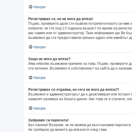
Нагоре
Регистрирах се, но не мога да вляза!
Първо, проверете дали сте въвели потребителското си име и
избрали, че сте под 13 годишна възраст по време на регист
вас самия или от администратор. Тази информаия ще Ви бъде
възможно да сте предоставили грешен адрес или емейлът да 
Нагоре
Защо не мога да вляза?
Има няколко възможни причини за това. Първо, проверете да
сте изгонен. Възможно е собственикът на сайта да е направ
Нагоре
Регистрирах се отдавна, но сега не мога да вляза?!
Възможно е администраторът да е деактивирал или изтрил п
намалят размера на базата данни. Ако това се е случило, оп
Нагоре
Забравих си паролата!
Без паника! Въпреки, че не можем да възстановим паролата 
би трябвало да можете да влезнете след това.