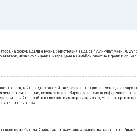
атора на форума дали е нужна регистрация за да се публикуват мнения. Въпр
то аватари, лични съобщения, изпращане на емейли, участие в групи и др. Р
8, е закон в САЩ, който задължава сайтове, които потенциално могат да съби
д легално съглашение, позволяващо събирането на лична информация от лицет
ира или за сайта, в който се опитвате да се регистрирате, моля потърсете пр
ъвети по тази точка.
на нови потребители. Също така е възможно администраторът да е забранил