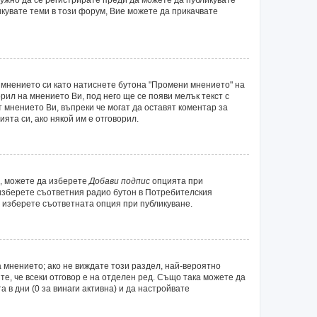
икувате теми в този форум, Вие можете да прикачвате
 мнението си като натиснете бутона "Промени мнението" на
рил на мнението Ви, под него ще се появи мелък текст с
т мнението Ви, въпреки че могат да оставят коментар за
ята си, ако някой им е отговорил.
а, можете да изберете
Добави подпис
опцията при
 изберете съответния радио бутон в Потребителския
 изберете съответната опция при публикуване.
 мнението; ако не виждате този раздел, най-вероятно
те, че всеки отговор е на отделен ред. Също така можете да
а в дни (0 за винаги активна) и да настройвате