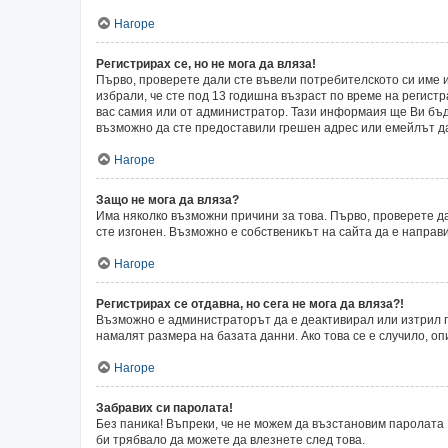
Нагоре
Регистрирах се, но не мога да вляза!
Първо, проверете дали сте въвели потребителското си име и
избрали, че сте под 13 годишна възраст по време на регист
вас самия или от администратор. Тази информаия ще Ви бъде
възможно да сте предоставили грешен адрес или емейлът да 
Нагоре
Защо не мога да вляза?
Има няколко възможни причини за това. Първо, проверете да
сте изгонен. Възможно е собственикът на сайта да е направ
Нагоре
Регистрирах се отдавна, но сега не мога да вляза?!
Възможно е администраторът да е деактивирал или изтрил п
намалят размера на базата данни. Ако това се е случило, оп
Нагоре
Забравих си паролата!
Без паника! Въпреки, че не можем да възстановим паролата 
би трябвало да можете да влезнете след това.