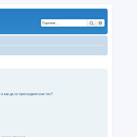
Търсене
Разширено търс
 и как да се присъединя към тях?