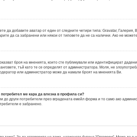
е да добавите аватар от един от следните четири типа: Gravatar, Галерия, В
ите да са забранени или някои от типовете да не са налични. Ако не можете
 показват броя на мненията, които сте публикували или идентифицират даде
нговете, тъй като те се определят от администратора. Моля, не злоупотреб
модератор или администратор може да намали броят на мненията Ви.
 потребител ме кара да влезна в профила си?
 до други потребители през вградената емейл форма и то само ако админис
требители е забранено.
а тема". За да отговорите на тема, натиснете бутона "Отговори". Може да е 