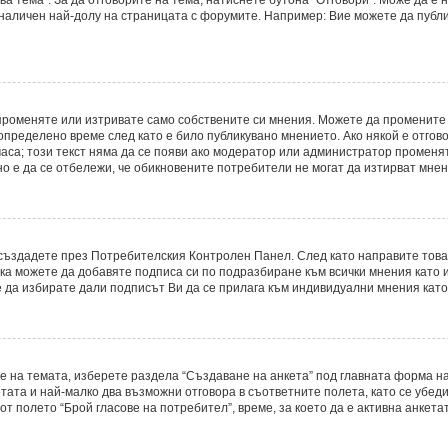
 наличен най-долу на страницата с форумите. Например: Вие можете да публ
променяте или изтривате само собствените си мнения. Можете да промените
определено време след като е било публикувано мнението. Ако някой е отгово
часа; този текст няма да се появи ако модератор или администратор променя
о е да се отбележи, че обикновените потребители не могат да изтирват мнени
о създадете през Потребителския Контролен Панел. След като направите тов
ака можете да добавяте подписа си по подразбиране към всички мнения като
е да избирате дали подписът Ви да се прилага към индивидуални мнения като
е на темата, изберете раздела “Създаване на анкета” под главната форма на
ата и най-малко два възможни отговора в съответните полета, като се убеди
т полето “Брой гласове на потребител”, време, за което да е активна анкетат