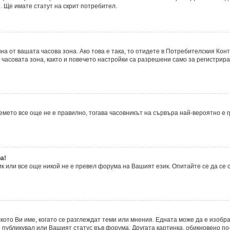
. Ще имате статут на скрит потребител.
а от вашата часова зона. Ако това е така, то отидете в Потребителския Кон
часовата зона, както и повечето настройки са разрешени само за регистрира
времето все още не е правилно, тогава часовникът на сървъра най-вероятно е
а!
 или все още никой не е превел форума на Вашият език. Опитайте се да се
ското Ви име, когато се разглеждат теми или мнения. Едната може да е изобр
 публикувал или Вашият статус във форума. Другата картинка, обикновено по-