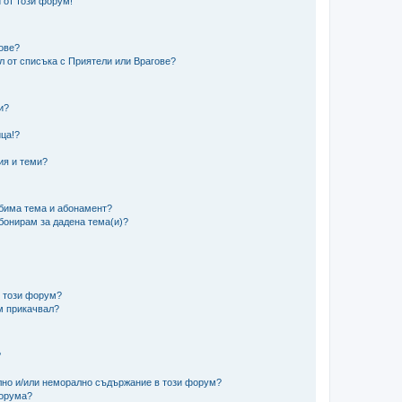
 от този форум!
гове?
ел от списъка с Приятели или Врагове?
и?
?
ца!?
ия и теми?
юбима тема и абонамент?
абонирам за дадена тема(и)?
в този форум?
м прикачвал?
?
ално и/или неморално съдържание в този форум?
форума?