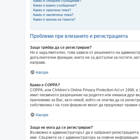
Какво е глобално съобщение?
Какво е важно съобщение?
Какво е закачена тема?
Какво е заключена тема?
Какво е иконка на темата?
Проблеми при влизането и регистрацията
Защо трябва да се регистрирам?
Не е задължително, това зависи от решението на администр
допълнителни функции, които не са достъпни за гостите, ка
направи.
Нагоре
Какво е COPPA?
COPPA, или Children’s Online Privacy Protection Act от 199
имат писменото разрешение на родител или някакъв друг ви
приложимо за Вас, като някой, който се опитва да се регистр
собственикът на този форум не могат да предложат правни с
Нагоре
Защо не мога да се регистрирам?
Възможно е администраторът да е забранил регистрацията 
име. Свържете се с администратора за повече информация.