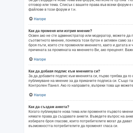
отговор или тема. Списък с вашите права във всеки форум е
файлове в този форум и т.н.
Нагоре
Как да променя или изтрия мнение?
Освен ако не сте администратор или модератор, можете да 
съответното мнение, понякога този бутон е активен само за 
броя пъти, които сте променяли мнението, както и датата и 
причината за промяната на мнението Ви, ако преценят. Важн
Нагоре
Как да добавя подпис към мненията си?
За да добавите подпис към мненията си, първо трябва да г
публикуване на мнение за да прикачите подписа си. Също т
Контролен Панел. Ако го направите, въпреки това ще может
Нагоре
Как да създам анкета?
Когато публикувате нова тема или променяте първото мнени
нямате права да създавате анкети. Въведете въпрос на анкет
избирате броя гласове, които потребителите могат да дават о
възможността потребителите да променят гласа си.