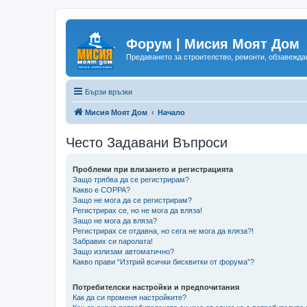
Форум | Мисия Моят Дом
Предаването за строителство, ремонти, обзавеждан
Бързи връзки
Мисия Моят Дом
Начало
Често Задавани Въпроси
Проблеми при влизането и регистрацията
Защо трябва да се регистрирам?
Какво е COPPA?
Защо не мога да се регистрирам?
Регистрирах се, но не мога да вляза!
Защо не мога да вляза?
Регистрирах се отдавна, но сега не мога да вляза?!
Забравих си паролата!
Защо излизам автоматично?
Какво прави “Изтрий всички бисквитки от форума”?
Потребителски настройки и предпочитания
Как да си променя настройките?