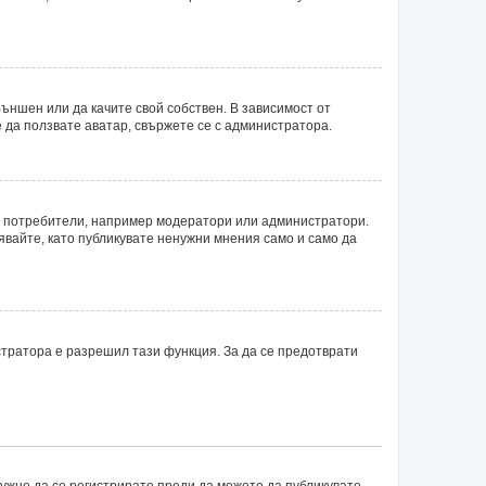
ъншен или да качите свой собствен. В зависимост от
 да ползвате аватар, свържете се с администратора.
ни потребители, например модератори или администратори.
явайте, като публикувате ненужни мнения само и само да
тратора е разрешил тази функция. За да се предотврати
нужно да се регистрирате преди да можете да публикувате