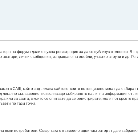
атора на форума дали е нужна регистрация за да се публикуват мнения. Въпр
то аватари, лични съобщения, изпращане на емейли, участие в групи и др. Р
8, е закон в САЩ, който задължава сайтове, които потенциално могат да съби
д легално съглашение, позволяващо събирането на лична информация от лицет
ира или за сайта, в който се опитвате да се регистрирате, моля потърсете пр
ъвети по тази точка.
на нови потребители. Също така е възможно администраторът да е забранил