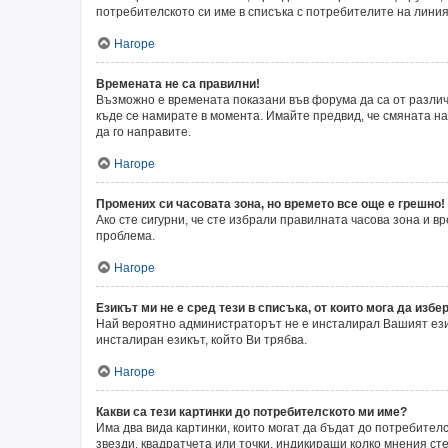
потребителското си име в списъка с потребителите на линия
Нагоре
Времената не са правилни!
Възможно е времената показани във форума да са от различн
къде се намирате в момента. Имайте предвид, че смяната на 
да го направите.
Нагоре
Промених си часовата зона, но времето все още е грешно!
Ако сте сигурни, че сте избрали правилната часова зона и 
проблема.
Нагоре
Езикът ми не е сред тези в списъка, от които мога да избер
Най вероятно администраторът не е инсталирал Вашият език
инсталиран езикът, който Ви трябва.
Нагоре
Какви са тези картинки до потребителското ми име?
Има два вида картинки, които могат да бъдат до потребител
звезди, квадратчета или точки, индикиращи колко мнения сте