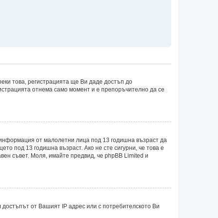
еки това, регистрацията ще Ви даде достъп до
егистрацията отнема само момент и е препоръчително да се
рат информация от малолетни лица под 13 годишна възраст да
о под 13 годишна възраст. Ако не сте сигурни, че това е
авен съвет. Моля, имайте предвид, че phpBB Limited и
 достъпът от Вашият IP адрес или с потребителското Ви