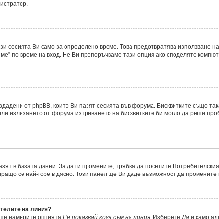
нистратор.
ази сесията Ви само за определено време. Това предотвратява използване на
ме” по време на вход. Не Ви препоръчваме тази опция ако споделяте компютър
ъздадени от phpBB, които Ви пазят сесията във форума. Бисквитките също та
 или излизането от форума изтриването на бисквитките би могло да реши про
азят в базата данни. За да ги промените, трябва да посетите Потребителския 
миращо се най-горе в дясно. Този панел ще Ви даде възможност да промените
ителите на линия?
, ще намерите опцията
Не показвай кога съм на линия
. Изберете
Да
и само ад