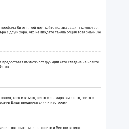
 профила Ви от някой друг, който ползва същият компютър.
а с други хора. Ако не виждате такава опция това значи, че
ка предоставят възможност функции като следене на новите
блема.
панел, това е връзка, която се намира в менюто, което се
 всички Ваши предпочитания и настройки.
министраторите, модераторите и Вие ще виждате