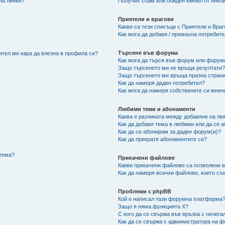
 на линия?
Получих спам или обиден емейл от някой
Приятели и врагове
Какви са тези списъци с Приятели и Вра
Как мога да добавя / премахна потребит
Търсене във форума
ител ме кара да влезна в профила си?
Как мога да търся във форум или форум
Защо търсенето ми не връща резултати
Защо търсенето ми връща празна страни
Как да намеря даден потребител?
Как мога да намеря собствените си мнен
Любими теми и абонаменти
Каква е разликата между добавяне на л
Как да добавя тема в любими или да се 
Как да се абонирам за даден форум(и)?
Как да прекратя абонаментите си?
/тема?
Прикачени файлове
Какви прикачени файлове са позволени 
Как да намеря всички файлове, които съ
Проблеми с phpBB
Кой е написал тази форумна платформа
Защо я няма функцията X?
С кого да се свържа във връзка с нелег
Как да се свържа с администратора на 