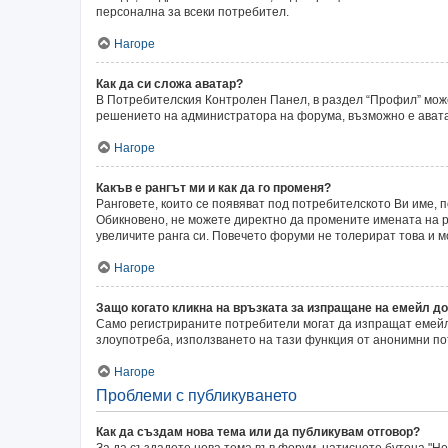
персонална за всеки потребител.
Нагоре
Как да си сложа аватар?
В Потребителския Контролен Панел, в раздел “Профил” может
решението на администратора на форума, възможно е аватар
Нагоре
Какъв е рангът ми и как да го променя?
Ранговете, които се появяват под потребителското Ви име,
Обикновено, не можете директно да промените имената на ра
увеличите ранга си. Повечето форуми не толерират това и 
Нагоре
Защо когато кликна на връзката за изпращане на емейл до
Само регистрираните потребители могат да изпращат емейли
злоупотреба, използването на тази функция от анонимни по
Нагоре
Проблеми с публикуването
Как да създам нова тема или да публикувам отговор?
За да създадете нова тема във форум, натиснете бутона "Нов