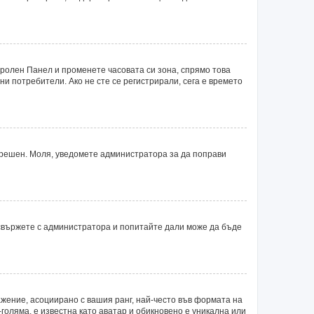
тролен Панел и променете часовата си зона, спрямо това
ни потребители. Ако не сте се регистрирали, сега е времето
 грешен. Моля, уведомете администратора за да поправи
 свържете с администратора и попитайте дали може да бъде
ажение, асоциирано с вашия ранг, най-често във формата на
голяма, е известна като аватар и обикновено е уникална или