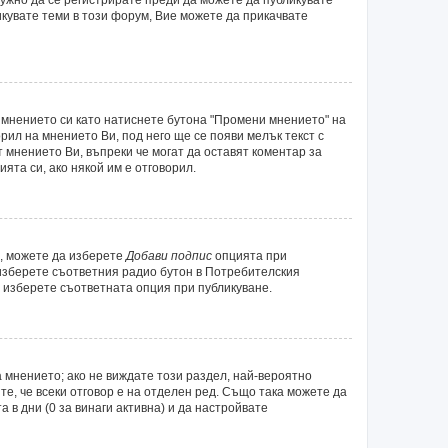
икувате теми в този форум, Вие можете да прикачвате
 мнението си като натиснете бутона "Промени мнението" на
рил на мнението Ви, под него ще се появи мелък текст с
т мнението Ви, въпреки че могат да оставят коментар за
ята си, ако някой им е отговорил.
а, можете да изберете
Добави подпис
опцията при
 изберете съответния радио бутон в Потребителския
 изберете съответната опция при публикуване.
 мнението; ако не виждате този раздел, най-вероятно
те, че всеки отговор е на отделен ред. Също така можете да
а в дни (0 за винаги активна) и да настройвате