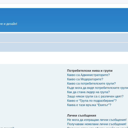
е и дизайн!
Потребителски нива и групи
Какво са Администраторите?
Какво са Модераторите?
Какво са потребителските групи?
Къде мога да видя потребителските групи
Как да стана лидер на група?
Защо някои групи са с различен цвят?
Какво е “Група по подразбиране”?
Каква е тази връзка “Екипът”?
Лични съобщения
Не мога да изпращам лични съобщения!
Получавам нежелани лични съобщения!