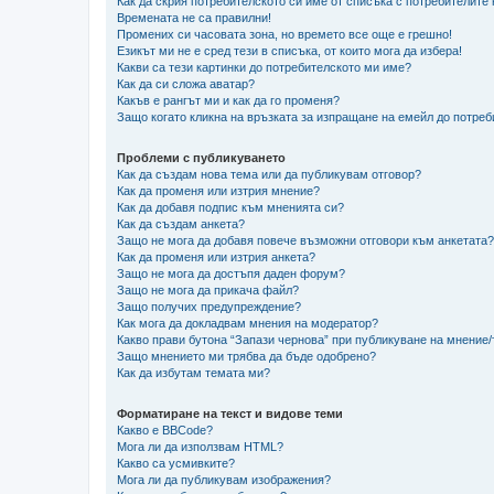
Как да скрия потребителското си име от списъка с потребителите
Времената не са правилни!
Промених си часовата зона, но времето все още е грешно!
Езикът ми не е сред тези в списъка, от които мога да избера!
Какви са тези картинки до потребителското ми име?
Как да си сложа аватар?
Какъв е рангът ми и как да го променя?
Защо когато кликна на връзката за изпращане на емейл до потреб
Проблеми с публикуването
Как да създам нова тема или да публикувам отговор?
Как да променя или изтрия мнение?
Как да добавя подпис към мненията си?
Как да създам анкета?
Защо не мога да добавя повече възможни отговори към анкетата?
Как да променя или изтрия анкета?
Защо не мога да достъпя даден форум?
Защо не мога да прикача файл?
Защо получих предупреждение?
Как мога да докладвам мнения на модератор?
Какво прави бутона “Запази чернова” при публикуване на мнение
Защо мнението ми трябва да бъде одобрено?
Как да избутам темата ми?
Форматиране на текст и видове теми
Какво е BBCode?
Мога ли да използвам HTML?
Какво са усмивките?
Мога ли да публикувам изображения?