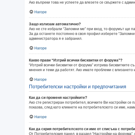
Ако въпреки това не успеете да влезете се свържете с адми
Нагоре
Защо излизам автоматично?
Ако не сте избрали “Запомни ме” при вход, то форумът ще п
За да останете постоянно в своя профил изберете “Запомни 
администратора я е забранил.
Нагоре
Какво прави “Изтрий всички бисквитки от форума”?
“Изтрий всички бисквитки от форума” изтрива бисквитките с
мнения и теми да работят. Ако имате проблеми с влизането
Нагоре
Потребителски настройки и предпочитания
Как да си променя настройките?
Ако сте регистриран потребител, всичките Ви настройки се п
показва, след като кликнете на потребителското си име, на
Нагоре
Как да скрия потребителското си име от списъка с потреб
От Потребителския панел, в раздел “Настройки на форума”