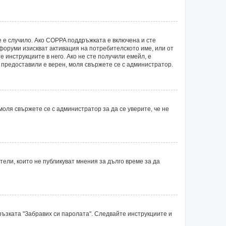
е е случило. Ако COPPA поддръжката е включена и сте
 форуми изискват активация на потребителското име, или от
 инструкциите в него. Ако не сте получили емейл, е
е предоставили е верен, моля свържете се с администратор.
оля свържете се с администратор за да се уверите, че не
ли, които не публикуват мнения за дълго време за да
ръзката "Забравих си паролата". Следвайте инструкциите и