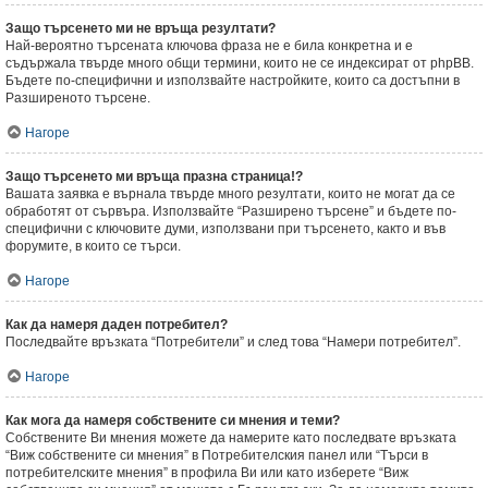
Защо търсенето ми не връща резултати?
Най-вероятно търсената ключова фраза не е била конкретна и е
съдържала твърде много общи термини, които не се индексират от phpBB.
Бъдете по-специфични и използвайте настройките, които са достъпни в
Разширеното търсене.
Нагоре
Защо търсенето ми връща празна страница!?
Вашата заявка е върнала твърде много резултати, които не могат да се
обработят от сървъра. Използвайте “Разширено търсене” и бъдете по-
специфични с ключовите думи, използвани при търсенето, както и във
форумите, в които се търси.
Нагоре
Как да намеря даден потребител?
Последвайте връзката “Потребители” и след това “Намери потребител”.
Нагоре
Как мога да намеря собствените си мнения и теми?
Собствените Ви мнения можете да намерите като последвате връзката
“Виж собствените си мнения” в Потребителския панел или “Търси в
потребителските мнения” в профила Ви или като изберете “Виж