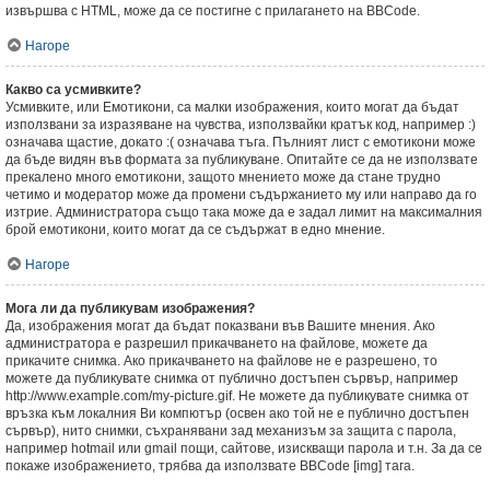
извършва с HTML, може да се постигне с прилагането на BBCode.
Нагоре
Какво са усмивките?
Усмивките, или Емотикони, са малки изображения, които могат да бъдат
използвани за изразяване на чувства, използвайки кратък код, например :)
означава щастие, докато :( означава тъга. Пълният лист с емотикони може
да бъде видян във формата за публикуване. Опитайте се да не използвате
прекалено много емотикони, защото мнението може да стане трудно
четимо и модератор може да промени съдържанието му или направо да го
изтрие. Администратора също така може да е задал лимит на максималния
брой емотикони, които могат да се съдържат в едно мнение.
Нагоре
Мога ли да публикувам изображения?
Да, изображения могат да бъдат показвани във Вашите мнения. Ако
администратора е разрешил прикачването на файлове, можете да
прикачите снимка. Ако прикачването на файлове не е разрешено, то
можете да публикувате снимка от публично достъпен сървър, например
http://www.example.com/my-picture.gif. Не можете да публикувате снимка от
връзка към локалния Ви компютър (освен ако той не е публично достъпен
сървър), нито снимки, съхранявани зад механизъм за защита с парола,
например hotmail или gmail пощи, сайтове, изискващи парола и т.н. За да се
покаже изображението, трябва да използвате BBCode [img] тага.