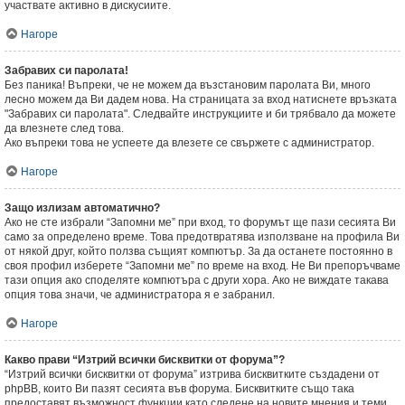
участвате активно в дискусиите.
Нагоре
Забравих си паролата!
Без паника! Въпреки, че не можем да възстановим паролата Ви, много
лесно можем да Ви дадем нова. На страницата за вход натиснете връзката
"Забравих си паролата". Следвайте инструкциите и би трябвало да можете
да влезнете след това.
Ако въпреки това не успеете да влезете се свържете с администратор.
Нагоре
Защо излизам автоматично?
Ако не сте избрали “Запомни ме” при вход, то форумът ще пази сесията Ви
само за определено време. Това предотвратява използване на профила Ви
от някой друг, който ползва същият компютър. За да останете постоянно в
своя профил изберете “Запомни ме” по време на вход. Не Ви препоръчваме
тази опция ако споделяте компютъра с други хора. Ако не виждате такава
опция това значи, че администратора я е забранил.
Нагоре
Какво прави “Изтрий всички бисквитки от форума”?
“Изтрий всички бисквитки от форума” изтрива бисквитките създадени от
phpBB, които Ви пазят сесията във форума. Бисквитките също така
предоставят възможност функции като следене на новите мнения и теми