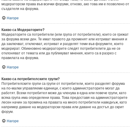
модераторски права във всички форуми, отново, ако това им е позволено от
създателя на форума.
Нагоре
Какво са Модераторите?
Модераторите са потребители (или група от потребители), които се грижат
за форума всеки ден. Те имат правото да променят или изтриват мнения и
да заключват, отключват, изтриват и разделят теми във форумите, които
модерират. Обикновено модераторите следят потребителите да не се
отклоняват от темата или да публикуват мнения, които са в разрез с
правилата на форума.
Нагоре
Какво са потребителските групи?
Потребителските групи са групи от потребители, които разделят форума
на по-малки управляеми единици, с които администраторите могат да
работят. Всеки потребител може да членува в една или повече групи, като
всяка група има определени права. Това предоставя на администраторите
лесен начин за промяна на правата на много потребители наведнъж, като
например даване на модераторски права или даване на достъп до скрит
форум.
Нагоре