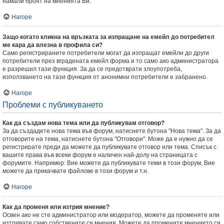
намали броят на мненията Ви.
Нагоре
Защо когато кликна на връзката за изпращане на емейл до потребител
ме кара да влезна в профила си?
Само регистрираните потребители могат да изпращат емейли до други
потребители през вградената емейл форма и то само ако администратора
е разрешил тази функция. За да се предотврати злоупотреба,
използването на тази функция от анонимни потребители е забранено.
Нагоре
Проблеми с публикуването
Как да създам нова тема или да публикувам отговор?
За да създадете нова тема във форум, натиснете бутона "Нова тема". За да
отговорите на тема, натиснете бутона "Отговори". Може да е нужно да се
регистрирате преди да можете да публикувате отговор или тема. Списък с
вашите права във всеки форум е наличен най-долу на страницата с
форумите. Например: Вие можете да публикувате теми в този форум, Вие
можете да прикачвате файлове в този форум и т.н.
Нагоре
Как да променя или изтрия мнение?
Освен ако не сте администратор или модератор, можете да променяте или
изтривате само собствените си мнения. Можете да промените мнението си