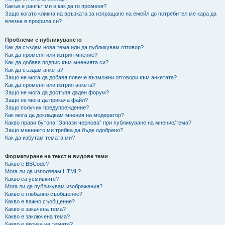
Какъв е рангът ми и как да го променя?
Защо когато кликна на връзката за изпращане на емейл до потребител ме кара да
влезна в профила си?
Проблеми с публикуването
Как да създам нова тема или да публикувам отговор?
Как да променя или изтрия мнение?
Как да добавя подпис към мненията си?
Как да създам анкета?
Защо не мога да добавя повече възможни отговори към анкетата?
Как да променя или изтрия анкета?
Защо не мога да достъпя даден форум?
Защо не мога да прикача файл?
Защо получих предупреждение?
Как мога да докладвам мнения на модератор?
Какво прави бутона “Запази чернова” при публикуване на мнение/тема?
Защо мнението ми трябва да бъде одобрено?
Как да избутам темата ми?
Форматиране на текст и видове теми
Какво е BBCode?
Мога ли да използвам HTML?
Какво са усмивките?
Мога ли да публикувам изображения?
Какво е глобално съобщение?
Какво е важно съобщение?
Какво е закачена тема?
Какво е заключена тема?
Какво е иконка на темата?