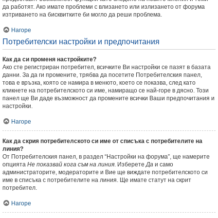
да работят. Ако имате проблеми с влизането или излизането от форума
изтриването на бисквитките би могло да реши проблема.
Нагоре
Потребителски настройки и предпочитания
Как да си променя настройките?
Ако сте регистриран потребител, всичките Ви настройки се пазят в базата
данни. За да ги промените, трябва да посетите Потребителския панел,
това е връзка, която се намира в менюто, което се показва, след като
кликнете на потребителското си име, намиращо се най-горе в дясно. Този
панел ще Ви даде възможност да промените всички Ваши предпочитания и
настройки.
Нагоре
Как да скрия потребителското си име от списъка с потребителите на
линия?
От Потребителския панел, в раздел “Настройки на форума”, ще намерите
опцията
Не показвай кога съм на линия
. Изберете
Да
и само
администраторите, модераторите и Вие ще виждате потребителското си
име в списъка с потребителите на линия. Ще имате статут на скрит
потребител.
Нагоре