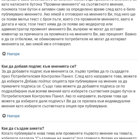
като натиснете бутона "Промени мнението" на съответното мнение,
понякога този бутон е активен само за определено време след като е било
публикувано мнението. Ако някой е отговорил на мнението Ви, под него ще
се появи мелък текст с броя пъти, които сте променяли мнението, както и
датата и часа; този текст няма да се появи ако модератор или
администратор променят мнението Ви, въпреки че могат да оставят
коментар за причината за промяната на мнението Ви, ако преценят. Важно
е да се отбележи, че обикновените потребители не могат да изтирват
мненията си, ако някой им е отговорил.
Нагоре
Как да добавя подпис към мненията си?
За да добавите подпис към мненията си, първо трябва да го създадете
през Потребителския Контролен Панел. След като направите това, можете
да изберете
Добави подпис
опцията при публикуване на мнение за да
прикачите подписа си. Също така можете да добавяте подписа си по
подразбиране към всички мнения като изберете съответния радио бутон в
Потребителския Контролен Панел. Ако го направите, въпреки това ще
можете да избирате дали подписът Ви да се прилага към индивидуални
мнения като изберете съответната опция при публикуване.
Нагоре
Как да създам анкета?
Когато публикувате нова тема или променяте първото мнение на темата,
изберете раздела “Създаване на анкета” под главната форма на мнението;