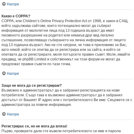
Нагоре
Какво е COPPA?
COPPA, или Children’s Online Privacy Protection Act от 1998, е закон в САЩ,
който задължава сайтове, които потенциално могат да събират
информация от малолетни лица под 13 годишна възраст да имат
писменото разрешение на родител или някакъв друг вид легално
съглашение, позволяващо събирането на лична информация от лицето
под 13 годишна възраст. Ако не сте сигурни, че това е приложимо за Вас,
като някой, който се опитва да се регистрира или за сайта, в който се
опитвате да се регистрирате, моля потърсете правен съвет. Моля, имайте
предвид, че phpBB Limited и собственикът на този форум не могат да
предложат правни съвети по тази точка.
Нагоре
Защо не мога да се регистрирам?
Възможно е администраторът да е забранил регистрацията на нови
потребители. Също така е възможно администраторът да е забранил
достъпът от Вашият IP адрес или с потребителското Ви име. Свържете се с
администратора за повече информация.
Нагоре
Регистрирах се, но не мога да вляза!
Първо, проверете дали сте въвели потребителското си име и парола