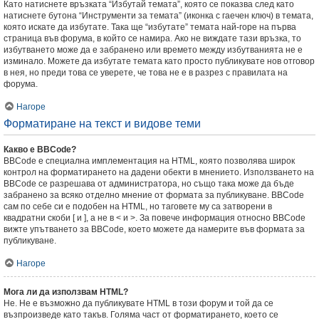
Като натиснете връзката “Избутай темата”, която се показва след като
натиснете бутона “Инструменти за темата” (иконка с гаечен ключ) в темата,
която искате да избутате. Така ще “избутате” темата най-горе на първа
страница във форума, в който се намира. Ако не виждате тази връзка, то
избутването може да е забранено или времето между избутванията не е
изминало. Можете да избутате темата като просто публикувате нов отговор
в нея, но преди това се уверете, че това не е в разрез с правилата на
форума.
Нагоре
Форматиране на текст и видове теми
Какво е BBCode?
BBCode е специална имплементация на HTML, която позволява широк
контрол на форматирането на дадени обекти в мнението. Използването на
BBCode се разрешава от администратора, но също така може да бъде
забранено за всяко отделно мнение от формата за публикуване. BBCode
сам по себе си е подобен на HTML, но таговете му са затворени в
квадратни скоби [ и ], а не в < и >. За повече информация относно BBCode
вижте упътването за BBCode, което можете да намерите във формата за
публикуване.
Нагоре
Мога ли да използвам HTML?
Не. Не е възможно да публикувате HTML в този форум и той да се
възпроизведе като такъв. Голяма част от форматирането, което се