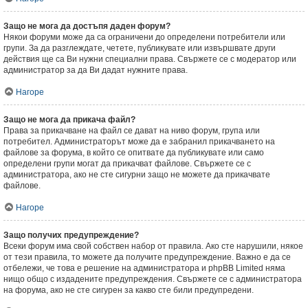
Защо не мога да достъпя даден форум?
Някои форуми може да са ограничени до определени потребители или
групи. За да разглеждате, четете, публикувате или извършвате други
действия ще са Ви нужни специални права. Свържете се с модератор или
администратор за да Ви дадат нужните права.
Нагоре
Защо не мога да прикача файл?
Права за прикачване на файл се дават на ниво форум, група или
потребител. Администраторът може да е забранил прикачването на
файлове за форума, в който се опитвате да публикувате или само
определени групи могат да прикачват файлове. Свържете се с
администратора, ако не сте сигурни защо не можете да прикачвате
файлове.
Нагоре
Защо получих предупреждение?
Всеки форум има свой собствен набор от правила. Ако сте нарушили, някое
от тези правила, то можете да получите предупреждение. Важно е да се
отбележи, че това е решение на администратора и phpBB Limited няма
нищо общо с издадените предупреждения. Свържете се с администратора
на форума, ако не сте сигурен за какво сте били предупредени.