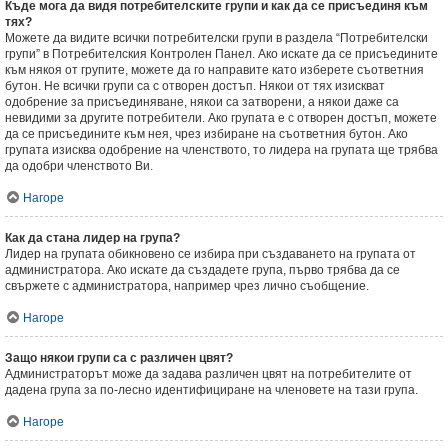
Къде мога да видя потребителските групи и как да се присъединя към
тях?
Можете да видите всички потребителски групи в раздела “Потребителски
групи” в Потребителския Контролен Панел. Ако искате да се присъедините
към някоя от групите, можете да го направите като изберете съответния
бутон. Не всички групи са с отворен достъп. Някои от тях изискват
одобрение за присъединяване, някои са затворени, а някои даже са
невидими за другите потребители. Ако групата е с отворен достъп, можете
да се присъедините към нея, чрез избиране на съответния бутон. Ако
групата изисква одобрение на членството, то лидера на групата ще трябва
да одобри членството Ви.
Нагоре
Как да стана лидер на група?
Лидер на групата обикновено се избира при създаването на групата от
администратора. Ако искате да създадете група, първо трябва да се
свържете с администратора, например чрез лично съобщение.
Нагоре
Защо някои групи са с различен цвят?
Администраторът може да задава различен цвят на потребителите от
дадена група за по-лесно идентифициране на членовете на тази група.
Нагоре