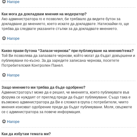
Нагоре
Как мога да докладвам мнения на модератор?
Ако администратора го е позволил, би трябвало да видите бутон за
докладване до мнението, което искате да докладвате. Натискайки го, ще
трябва да следвате указаните стъпки за да докладвате мнението.
Нагоре
Какво прави бутона “Запази чернова” при публикуване на мнение/тема?
Той Ви позволява да запазвате чернови, който могат да бъдат довършени и
публикувани по-късно. За да заредите записана чернова, посетете
Потребителския Контролен Панел.
Нагоре
Защо мнението ми трябва да бъде одобрено?
Администраторът може да е решил, че мненията, които публикувате във
форума се нуждаят от преглед преди да бъдат публикувани. Също така е
възможно администратора да Ви е сложил в група с потребители, чиито
мнения изискват одобрение преди да бъдат публикувани. Моля, свържете
се с администратора за повече информация.
Нагоре
Как да избутам темата ми?