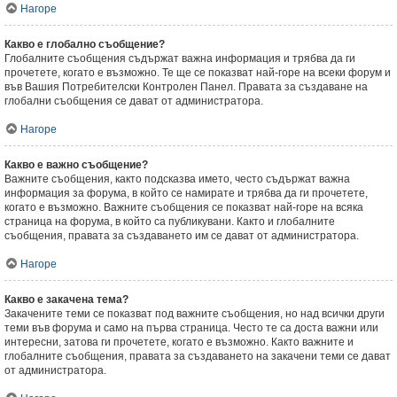
Нагоре
Какво е глобално съобщение?
Глобалните съобщения съдържат важна информация и трябва да ги
прочетете, когато е възможно. Те ще се показват най-горе на всеки форум и
във Вашия Потребителски Контролен Панел. Правата за създаване на
глобални съобщения се дават от администратора.
Нагоре
Какво е важно съобщение?
Важните съобщения, както подсказва името, често съдържат важна
информация за форума, в който се намирате и трябва да ги прочетете,
когато е възможно. Важните съобщения се показват най-горе на всяка
страница на форума, в който са публикувани. Както и глобалните
съобщения, правата за създаването им се дават от администратора.
Нагоре
Какво е закачена тема?
Закачените теми се показват под важните съобщения, но над всички други
теми във форума и само на първа страница. Често те са доста важни или
интересни, затова ги прочетете, когато е възможно. Както важните и
глобалните съобщения, правата за създаването на закачени теми се дават
от администратора.