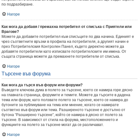
по подразбиране.
Нагоре
Как мога да добавя / премахна потребител от списъка с Приятели или
Врагове?
Можете да добавите потребител към списъците по два начина. Единият е
чрез съответните връзки в профила на потребителя, а другият начин е
през Потребителския Контролен Панел, където директно можете да
добавяте потребители като изписвате потребителските им имена. От
същата страница можете да премахнете потребители от списъка.
Нагоре
Търсене във форума
Как мога да търся във форум или форуми?
Въведете ключова дума в полето за търсене, което се намира горе дясно
на главната страница, форумите и темите. Можете да търсите в дадена
тема или форум, като ползвате полето за търсене, което се намира до
бутоните за публикуване на тема или мнение, когато се намирате
съответно във форум или тема. Разширеното търсене е достъпно от
бутона “Разширено търсене”, който се намира в дясно от полето за
търсене. В зависимост от стила на форума, местоположението и
функциите на полето за търсене могат да се различават.
Нагоре