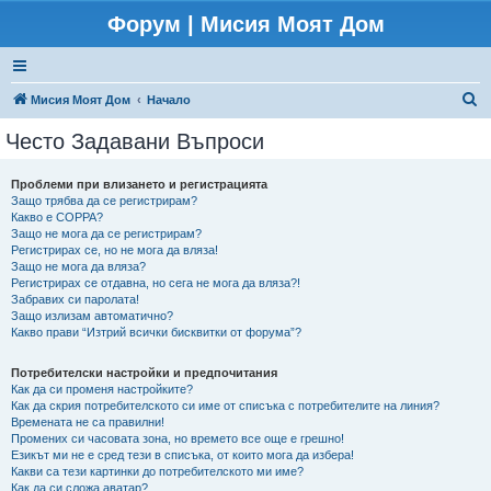
Форум | Мисия Моят Дом
Т
Мисия Моят Дом
Начало
ъ
Често Задавани Въпроси
р
с
Проблеми при влизането и регистрацията
Защо трябва да се регистрирам?
е
Какво е COPPA?
н
Защо не мога да се регистрирам?
Регистрирах се, но не мога да вляза!
е
Защо не мога да вляза?
Регистрирах се отдавна, но сега не мога да вляза?!
Забравих си паролата!
Защо излизам автоматично?
Какво прави “Изтрий всички бисквитки от форума”?
Потребителски настройки и предпочитания
Как да си променя настройките?
Как да скрия потребителското си име от списъка с потребителите на линия?
Времената не са правилни!
Промених си часовата зона, но времето все още е грешно!
Езикът ми не е сред тези в списъка, от които мога да избера!
Какви са тези картинки до потребителското ми име?
Как да си сложа аватар?