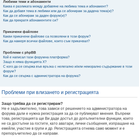
Любими теми и абонаменти
Каква е разликата между добавяне на любима тема и абонамент?
Как да добавя тема в любими или да се абонирам за дадена тема(и)?
Как да се абонирам за даден форум(и)?
Как да прекратя абонаментите си?
Прикачени файлове
Какви прикачени файлове са позволени в този форум?
Как да намеря всички файлове, които съм прикачвал?
Проблеми с phpBB
Кой е написал тази форумна платформа?
Защо я няма функцията X?
С кого да се свържа във връзка с нелегално и/или неморално съдържание в този
форум?
Как да се свържа с администратора на форума?
Проблеми при влизането и регистрацията
Защо трябва да се регистрирам?
Не е задължително, това зависи от решението на администратора на
форума дали е нужна регистрация за да се публикуват мнения. Въпреки
това, регистрацията ще Ви даде достъп до допълнителни функции, които
не са достъпни за гостите, като аватари, лични съобщения, изпращане на
емейли, участие в групи и др. Регистрацията отнема само момент и е
препоръчително да се направи.