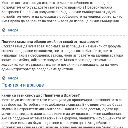
Можете автоматично да изтривате лични съобщения от определен
потребител като създадете съотвеното правило в Потребителския
Контролен Панел. Ако получавате обидни лични съобщения от даден
потребител можете да докладвате съобщението на модераторите, които
имат право да забранят на потребителя да изпраща лични съобщения.
Нагоре
Получих спам или обиден емейл от някой от този форум!
Съжаляваме да чуем това. Формата за изпращане на емейли от форума
включва предпазни механизми, които следят потребителите, които
изпращат такива съобщения, затова, моля изпратете на администратора
копие на емейла, който сте получили. Много е важно да включите и
хедърите, които съдържат пълните детайли на изпращача, за да може
администраторът да предприеме действия.
Нагоре
Приятели и врагове
Какви са тези списъци с Приятели и Врагове?
Можете да използвате тези списъци за да организирате познанствата си
във форума. Потребителите добавени в списъка Ви с приятели ще бъдат
видими в Потребителския Контролен Панел за бърз достъп, където ще
можете да виждате дали са на линия и да им пращате лични съобщения.
Ако се поддържа от темата (скина) на форума, мненията и съобщенията от
приятели могат да бъдат оцветени с различен цвят. Ако добавите
потребител в списъка си с врагове, всички негови мнения ще бъдат скрити