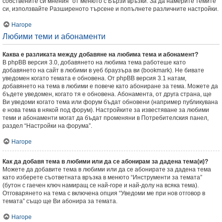
собствените си мнения” от менюто с Бързи връзки. За да намерите темите
си, използвайте Разширеното търсене и попълнете различните настройки.
Нагоре
Любими теми и абонаменти
Каква е разликата между добавяне на любима тема и абонамент?
В phpBB версия 3.0, добавянето на любима тема работеше като
добавянето на сайт в любими в уеб браузъра ви (bookmark). Не бивате
уведомен когато темата е обновена. От phpBB версия 3.1 натам,
добавянето на тема в любими е повече като абониране за тема. Можете да
бъдете уведомен, когато тя е обновена. Абонамента, от друга страна, ще
Ви уведоми когато тема или форум бъдат обновени (например публикувана
е нова тема в някой под форум). Настройките за известяване за любими
теми и абонаменти могат да бъдат променяни в Потребителския панел,
раздел “Настройки на форума”.
Нагоре
Как да добавя тема в любими или да се абонирам за дадена тема(и)?
Можете да добавите тема в любими или да се абонирате за дадена тема
като изберете съответната връзка в менюто “Инструменти за темата”
(бутон с гаечен ключ намиращ се най-горе и най-долу на всяка тема).
Отговарянето на тема с включена опция “Уведоми ме при нов отговор в
темата” също ще Ви абонира за темата.
Нагоре