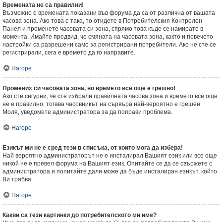
Времената не са правилни!
Възможно е времената показани във форума да са от различна от вашата
часова зона. Ако това е така, то отидете в Потребителския Контролен
Панел и променете часовата си зона, спрямо това къде се намирате в
момента. Имайте предвид, че смяната на часовата зона, както и повечето
настройки са разрешени само за регистрирани потребители. Ако не сте се
регистрирали, сега е времето да го направите.
Нагоре
Промених си часовата зона, но времето все още е грешно!
Ако сте сигурни, че сте избрали правилната часова зона и времето все още
не е правилно, тогава часовникът на сървъра най-вероятно е грешен.
Моля, уведомете администратора за да поправи проблема.
Нагоре
Езикът ми не е сред тези в списъка, от които мога да избера!
Най вероятно администраторът не е инсталирал Вашият език или все още
никой не е превел форума на Вашият език. Опитайте се да се свържете с
администратора и попитайте дали може да бъде инсталиран езикът, който
Ви трябва.
Нагоре
Какви са тези картинки до потребителското ми име?