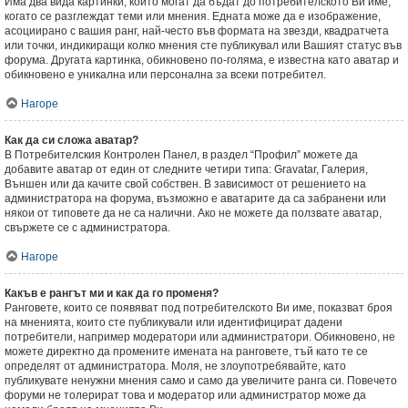
Има два вида картинки, които могат да бъдат до потребителското Ви име,
когато се разглеждат теми или мнения. Едната може да е изображение,
асоциирано с вашия ранг, най-често във формата на звезди, квадратчета
или точки, индикиращи колко мнения сте публикувал или Вашият статус във
форума. Другата картинка, обикновено по-голяма, е известна като аватар и
обикновено е уникална или персонална за всеки потребител.
Нагоре
Как да си сложа аватар?
В Потребителския Контролен Панел, в раздел “Профил” можете да
добавите аватар от един от следните четири типа: Gravatar, Галерия,
Външен или да качите свой собствен. В зависимост от решението на
администратора на форума, възможно е аватарите да са забранени или
някои от типовете да не са налични. Ако не можете да ползвате аватар,
свържете се с администратора.
Нагоре
Какъв е рангът ми и как да го променя?
Ранговете, които се появяват под потребителското Ви име, показват броя
на мненията, които сте публикували или идентифицират дадени
потребители, например модератори или администратори. Обикновено, не
можете директно да промените имената на ранговете, тъй като те се
определят от администратора. Моля, не злоупотребявайте, като
публикувате ненужни мнения само и само да увеличите ранга си. Повечето
форуми не толерират това и модератор или администратор може да