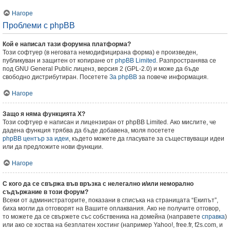
Нагоре
Проблеми с phpBB
Кой е написал тази форумна платформа?
Този софтуер (в неговата немодифицирана форма) е произведен,
публикуван и защитен от копиране от
phpBB Limited
. Разпространява се
под GNU General Public лиценз, версия 2 (GPL-2.0) и може да бъде
свободно дистрибутиран. Посетете
За phpBB
за повече информация.
Нагоре
Защо я няма функцията X?
Този софтуер е написан и лицензиран от phpBB Limited. Ако мислите, че
дадена функция трябва да бъде добавена, моля посетете
phpBB център за идеи
, където можете да гласувате за съществуващи идеи
или да предложите нови функции.
Нагоре
С кого да се свържа във връзка с нелегално и/или неморално
съдържание в този форум?
Всеки от администраторите, показани в списъка на страницата “Екипът”,
биха могли да отговорят на Вашите оплаквания. Ако не получите отговор,
то можете да се свържете със собственика на домейна (направете
справка
)
или ако се хоства на безплатен хостинг (например Yahoo!, free.fr, f2s.com, и