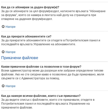
Как да се абонирам за даден форум(и)?
За да се абонирате за цял форум/раздел, натиснете връзката “Абониране
за форума”, която се намира в лентата най-долу на страницата при
отваряне на дадения форум/раздел.
Нагоре
Как да прекратя абонаментите си?
За да прекратите абонаментите си отидете в Потребителския панел и
последвайте връзката Управление на абонаментите.
Нагоре
Прикачени файлове
Какви прикачени файлове са позволени в този форум?
Всеки администратор може да разреши или забрани определени типове
файлове. Ако не сте сигурни какво е позволено да бъде прикачвано, моля
свържете се с Администратора за помощ.
Нагоре
Как да намеря всички файлове, които съм прикачвал?
За да видите списък с файловете, които сте прикачвали, отидете в
Потребителския панел и последвайте връзката Управление на
прикачените файлове.