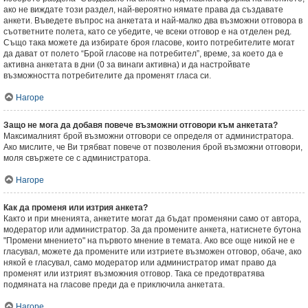
ако не виждате този раздел, най-вероятно нямате права да създавате
анкети. Въведете въпрос на анкетата и най-малко два възможни отговора в
съответните полета, като се убедите, че всеки отговор е на отделен ред.
Също така можете да избирате броя гласове, които потребителите могат
да дават от полето “Брой гласове на потребител”, време, за което да е
активна анкетата в дни (0 за винаги активна) и да настройвате
възможността потребителите да променят гласа си.
Нагоре
Защо не мога да добавя повече възможни отговори към анкетата?
Максималният брой възможни отговори се определя от администратора.
Ако мислите, че Ви трябват повече от позволения брой възможни отговори,
моля свържете се с администратора.
Нагоре
Как да променя или изтрия анкета?
Както и при мненията, анкетите могат да бъдат променяни само от автора,
модератор или администратор. За да промените анкета, натиснете бутона
"Промени мнението" на първото мнение в темата. Ако все още никой не е
гласувал, можете да промените или изтриете възможен отговор, обаче, ако
някой е гласувал, само модератор или администратор имат право да
променят или изтрият възможния отговор. Така се предотвратява
подмяната на гласове преди да е приключила анкетата.
Нагоре