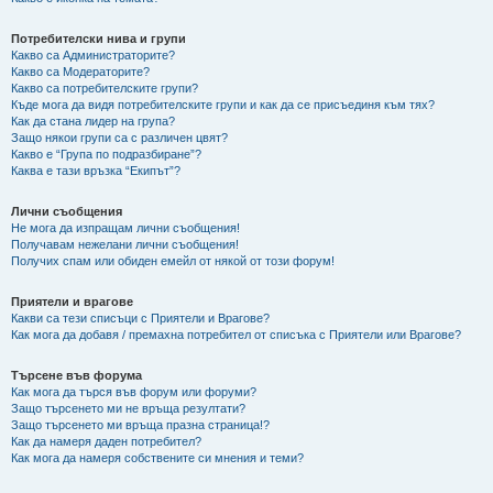
Потребителски нива и групи
Какво са Администраторите?
Какво са Модераторите?
Какво са потребителските групи?
Къде мога да видя потребителските групи и как да се присъединя към тях?
Как да стана лидер на група?
Защо някои групи са с различен цвят?
Какво е “Група по подразбиране”?
Каква е тази връзка “Екипът”?
Лични съобщения
Не мога да изпращам лични съобщения!
Получавам нежелани лични съобщения!
Получих спам или обиден емейл от някой от този форум!
Приятели и врагове
Какви са тези списъци с Приятели и Врагове?
Как мога да добавя / премахна потребител от списъка с Приятели или Врагове?
Търсене във форума
Как мога да търся във форум или форуми?
Защо търсенето ми не връща резултати?
Защо търсенето ми връща празна страница!?
Как да намеря даден потребител?
Как мога да намеря собствените си мнения и теми?