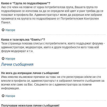
Какво е “Група по подразбиране”?
Ако сте член на повече от една потребителска група, Вашата група по
подразбиране се използва за да се определи кой цвят и ранг трябва да се
показват в профила Ви. Администраторът може да разреши или забрани
промяната на групата по подразбиране от Потребителския Контролен
Панел.
Нагоре
Каква е тази връзка “Екипът”?
Тази страница показва списък с потребителите, които поддържат форума -
администратори, модератори, както и други подробности като това кой
форум модерират и т.н.
Нагоре
Лични съобщения
Не мога да изпращам лични съобщения!
Има няколко възможни причини за това: не сте регистриран и/или не сте
влезли в профила си, администраторът е забранил личните съобщения за
всички или само за Вас. Свържете се с администратора за повече
информация.
Нагоре
Получавам нежелани лични съобщения!