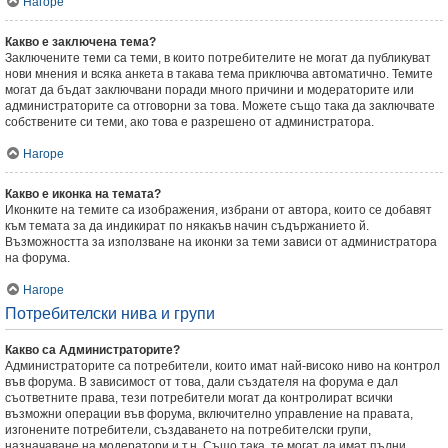
Нагоре
Какво е заключена тема?
Заключените теми са теми, в които потребителите не могат да публикуват
нови мнения и всяка анкета в такава тема приключва автоматично. Темите
могат да бъдат заключвани поради много причини и модераторите или
администраторите са отговорни за това. Можете също така да заключвате
собствените си теми, ако това е разрешено от администратора.
Нагоре
Какво е иконка на темата?
Иконките на темите са изображения, избрани от автора, които се добавят
към темата за да индикират по някакъв начин съдържанието й.
Възможността за използване на иконки за теми зависи от администратора
на форума.
Нагоре
Потребителски нива и групи
Какво са Администраторите?
Администраторите са потребители, които имат най-високо ниво на контрол
във форума. В зависимост от това, дали създателя на форума е дал
съответните права, тези потребители могат да контролират всички
възможни операции във форума, включително управление на правата,
изгонените потребители, създаването на потребителски групи,
назначаване на модератори и т.н. Също така, те могат да имат пълни