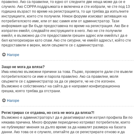
правилно. Ако са правилни, то едно от следните две неща може да се е
случило. Ако COPPA поддръжката е включена и сте избрали, че сте под 13
годишна възраст по време на регистрацията, то ще трябва да изпълните
инструкциите, които сте получили. Някои форуми изискват активация на
потребителското име, или от вас самия или от администратор. Тази
информаия ще Ви бъде предоставена по време на регистрация. Ако Ви е
изпратен емейл, следвайте инструкциите в него. Ако не сте получили
емейл, е възможно да сте предоставили грешен адрес или емейлът да е
бил категоризиран като спам. Ако сте сигурни, че емейл адресът, който сте
предоставили е верен, моля свържете се с администратор.
Нагоре
Защо не мога да вляза?
Има няколко възможни причини за това. Първо, проверете дали сте въвели
потребителското си име и парола правилно. Ако са правилни, моля
свържете се с администратор за да се уверите, че не сте изгонен.
Възможно е собственикът на сайта да е направил конфигурационна
грешка, която трябва да отстрани.
Нагоре
Регистрирах се отдавна, но сега не мога да вляза?!
Възможно е администраторът да е деактивирал или изтрил профила Ви по
някаква причина. Много форуми периодично изтриват потребители, които
не публикуват мнения за дълго време за да намалят размера на базата
данни. Ако това се е случило, опитайте да се регистрирате отново и да