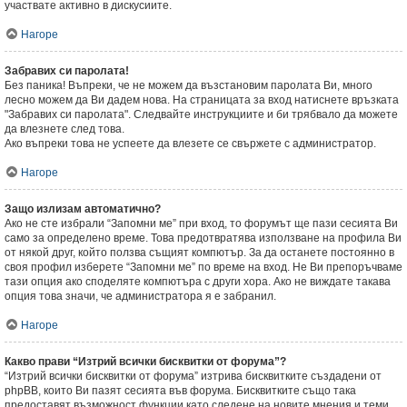
участвате активно в дискусиите.
Нагоре
Забравих си паролата!
Без паника! Въпреки, че не можем да възстановим паролата Ви, много
лесно можем да Ви дадем нова. На страницата за вход натиснете връзката
"Забравих си паролата". Следвайте инструкциите и би трябвало да можете
да влезнете след това.
Ако въпреки това не успеете да влезете се свържете с администратор.
Нагоре
Защо излизам автоматично?
Ако не сте избрали “Запомни ме” при вход, то форумът ще пази сесията Ви
само за определено време. Това предотвратява използване на профила Ви
от някой друг, който ползва същият компютър. За да останете постоянно в
своя профил изберете “Запомни ме” по време на вход. Не Ви препоръчваме
тази опция ако споделяте компютъра с други хора. Ако не виждате такава
опция това значи, че администратора я е забранил.
Нагоре
Какво прави “Изтрий всички бисквитки от форума”?
“Изтрий всички бисквитки от форума” изтрива бисквитките създадени от
phpBB, които Ви пазят сесията във форума. Бисквитките също така
предоставят възможност функции като следене на новите мнения и теми