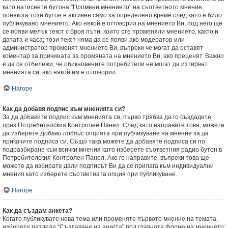
като натиснете бутона "Промени мнението" на съответното мнение,
понякога този бутон е активен само за определено време след като е било
публикувано мнението. Ако някой е отговорил на мнението Ви, под него ще
се появи мелък текст с броя пъти, които сте променяли мнението, както и
датата и часа; този текст няма да се появи ако модератор или
администратор променят мнението Ви, въпреки че могат да оставят
коментар за причината за промяната на мнението Ви, ако преценят. Важно
е да се отбележи, че обикновените потребители не могат да изтирват
мненията си, ако някой им е отговорил.
Нагоре
Как да добавя подпис към мненията си?
За да добавите подпис към мненията си, първо трябва да го създадете
през Потребителския Контролен Панел. След като направите това, можете
да изберете
Добави подпис
опцията при публикуване на мнение за да
прикачите подписа си. Също така можете да добавяте подписа си по
подразбиране към всички мнения като изберете съответния радио бутон в
Потребителския Контролен Панел. Ако го направите, въпреки това ще
можете да избирате дали подписът Ви да се прилага към индивидуални
мнения като изберете съответната опция при публикуване.
Нагоре
Как да създам анкета?
Когато публикувате нова тема или променяте първото мнение на темата,
изберете раздела “Създаване на анкета” под главната форма на мнението;