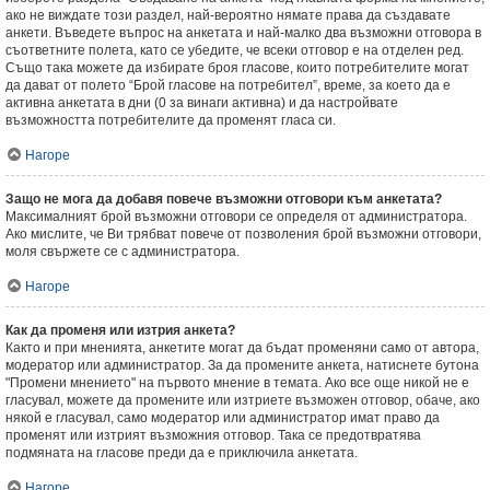
ако не виждате този раздел, най-вероятно нямате права да създавате
анкети. Въведете въпрос на анкетата и най-малко два възможни отговора в
съответните полета, като се убедите, че всеки отговор е на отделен ред.
Също така можете да избирате броя гласове, които потребителите могат
да дават от полето “Брой гласове на потребител”, време, за което да е
активна анкетата в дни (0 за винаги активна) и да настройвате
възможността потребителите да променят гласа си.
Нагоре
Защо не мога да добавя повече възможни отговори към анкетата?
Максималният брой възможни отговори се определя от администратора.
Ако мислите, че Ви трябват повече от позволения брой възможни отговори,
моля свържете се с администратора.
Нагоре
Как да променя или изтрия анкета?
Както и при мненията, анкетите могат да бъдат променяни само от автора,
модератор или администратор. За да промените анкета, натиснете бутона
"Промени мнението" на първото мнение в темата. Ако все още никой не е
гласувал, можете да промените или изтриете възможен отговор, обаче, ако
някой е гласувал, само модератор или администратор имат право да
променят или изтрият възможния отговор. Така се предотвратява
подмяната на гласове преди да е приключила анкетата.
Нагоре