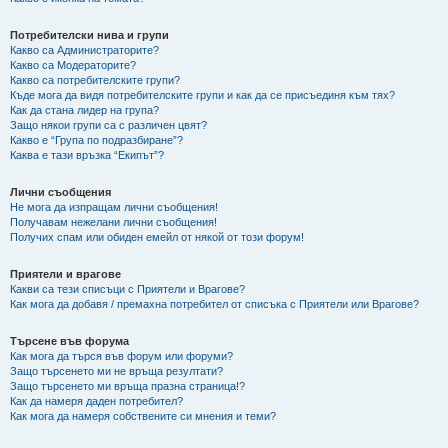
Потребителски нива и групи
Какво са Администраторите?
Какво са Модераторите?
Какво са потребителските групи?
Къде мога да видя потребителските групи и как да се присъединя към тях?
Как да стана лидер на група?
Защо някои групи са с различен цвят?
Какво е “Група по подразбиране”?
Каква е тази връзка “Екипът”?
Лични съобщения
Не мога да изпращам лични съобщения!
Получавам нежелани лични съобщения!
Получих спам или обиден емейл от някой от този форум!
Приятели и врагове
Какви са тези списъци с Приятели и Врагове?
Как мога да добавя / премахна потребител от списъка с Приятели или Врагове?
Търсене във форума
Как мога да търся във форум или форуми?
Защо търсенето ми не връща резултати?
Защо търсенето ми връща празна страница!?
Как да намеря даден потребител?
Как мога да намеря собствените си мнения и теми?