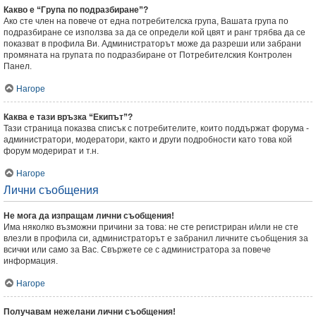
Какво е “Група по подразбиране”?
Ако сте член на повече от една потребителска група, Вашата група по
подразбиране се използва за да се определи кой цвят и ранг трябва да се
показват в профила Ви. Администраторът може да разреши или забрани
промяната на групата по подразбиране от Потребителския Контролен
Панел.
Нагоре
Каква е тази връзка “Екипът”?
Тази страница показва списък с потребителите, които поддържат форума -
администратори, модератори, както и други подробности като това кой
форум модерират и т.н.
Нагоре
Лични съобщения
Не мога да изпращам лични съобщения!
Има няколко възможни причини за това: не сте регистриран и/или не сте
влезли в профила си, администраторът е забранил личните съобщения за
всички или само за Вас. Свържете се с администратора за повече
информация.
Нагоре
Получавам нежелани лични съобщения!