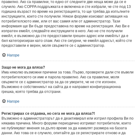
правилно. Ако са правилни, то едно от следните две неща може да се е
случило. Ако COPPA поддръжката е включена и сте избрали, че сте под 13
годишна възраст по време на регистрацията, то ще трябва да изпълните
инструкциите, които сте получили. Някои форуми изискват активация на
потребителското име, или от вас самия или от администратор. Тази
информаия ще Ви бъде предоставена по време на регистрация. Ако Ви е
изпратен емейл, следвайте инструкциите в него. Ако не сте получили
емейл, е възможно да сте предоставили грешен адрес или емейлът да е
бил категоризиран като спам. Ако сте сигурни, че емейл адресът, който сте
предоставили е верен, моля свържете се с администратор.
Нагоре
Защо не мога да вляза?
Има няколко възможни причини за това. Първо, проверете дали сте въвели
потребителското си име и парола правилно. Ако са правилни, моля
свържете се с администратор за да се уверите, че не сте изгонен.
Възможно е собственикът на сайта да е направил конфигурационна
грешка, която трябва да отстрани.
Нагоре
Регистрирах се отдавна, но сега не мога да вляза?!
Възможно е администраторът да е деактивирал или изтрил профила Ви по
някаква причина. Много форуми периодично изтриват потребители, които
не публикуват мнения за дълго време за да намалят размера на базата
данни. Ако това се е случило, опитайте да се регистрирате отново и да