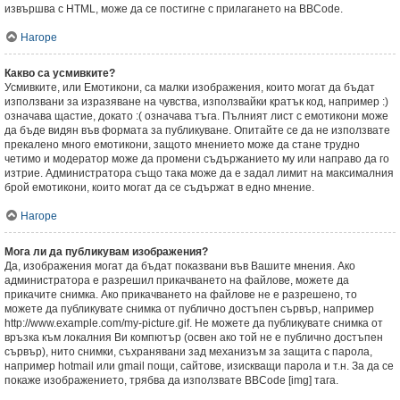
извършва с HTML, може да се постигне с прилагането на BBCode.
Нагоре
Какво са усмивките?
Усмивките, или Емотикони, са малки изображения, които могат да бъдат
използвани за изразяване на чувства, използвайки кратък код, например :)
означава щастие, докато :( означава тъга. Пълният лист с емотикони може
да бъде видян във формата за публикуване. Опитайте се да не използвате
прекалено много емотикони, защото мнението може да стане трудно
четимо и модератор може да промени съдържанието му или направо да го
изтрие. Администратора също така може да е задал лимит на максималния
брой емотикони, които могат да се съдържат в едно мнение.
Нагоре
Мога ли да публикувам изображения?
Да, изображения могат да бъдат показвани във Вашите мнения. Ако
администратора е разрешил прикачването на файлове, можете да
прикачите снимка. Ако прикачването на файлове не е разрешено, то
можете да публикувате снимка от публично достъпен сървър, например
http://www.example.com/my-picture.gif. Не можете да публикувате снимка от
връзка към локалния Ви компютър (освен ако той не е публично достъпен
сървър), нито снимки, съхранявани зад механизъм за защита с парола,
например hotmail или gmail пощи, сайтове, изискващи парола и т.н. За да се
покаже изображението, трябва да използвате BBCode [img] тага.