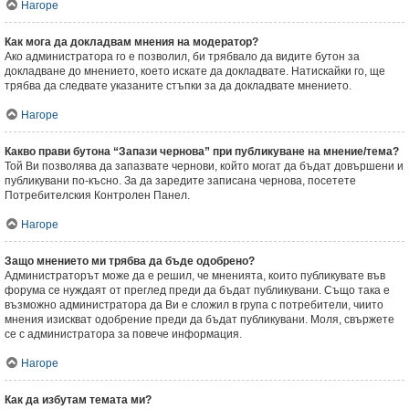
Нагоре
Как мога да докладвам мнения на модератор?
Ако администратора го е позволил, би трябвало да видите бутон за
докладване до мнението, което искате да докладвате. Натискайки го, ще
трябва да следвате указаните стъпки за да докладвате мнението.
Нагоре
Какво прави бутона “Запази чернова” при публикуване на мнение/тема?
Той Ви позволява да запазвате чернови, който могат да бъдат довършени и
публикувани по-късно. За да заредите записана чернова, посетете
Потребителския Контролен Панел.
Нагоре
Защо мнението ми трябва да бъде одобрено?
Администраторът може да е решил, че мненията, които публикувате във
форума се нуждаят от преглед преди да бъдат публикувани. Също така е
възможно администратора да Ви е сложил в група с потребители, чиито
мнения изискват одобрение преди да бъдат публикувани. Моля, свържете
се с администратора за повече информация.
Нагоре
Как да избутам темата ми?