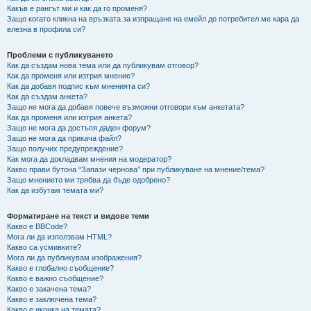
Какъв е рангът ми и как да го променя?
Защо когато кликна на връзката за изпращане на емейл до потребител ме кара да
влезна в профила си?
Проблеми с публикуването
Как да създам нова тема или да публикувам отговор?
Как да променя или изтрия мнение?
Как да добавя подпис към мненията си?
Как да създам анкета?
Защо не мога да добавя повече възможни отговори към анкетата?
Как да променя или изтрия анкета?
Защо не мога да достъпя даден форум?
Защо не мога да прикача файл?
Защо получих предупреждение?
Как мога да докладвам мнения на модератор?
Какво прави бутона “Запази чернова” при публикуване на мнение/тема?
Защо мнението ми трябва да бъде одобрено?
Как да избутам темата ми?
Форматиране на текст и видове теми
Какво е BBCode?
Мога ли да използвам HTML?
Какво са усмивките?
Мога ли да публикувам изображения?
Какво е глобално съобщение?
Какво е важно съобщение?
Какво е закачена тема?
Какво е заключена тема?
Какво е иконка на темата?