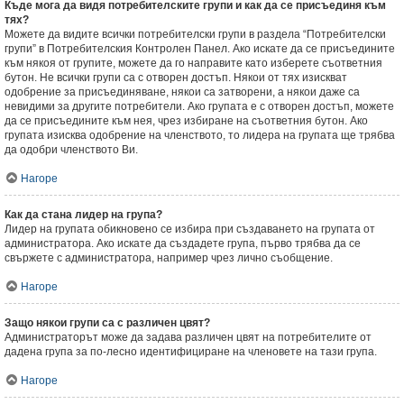
Къде мога да видя потребителските групи и как да се присъединя към
тях?
Можете да видите всички потребителски групи в раздела “Потребителски
групи” в Потребителския Контролен Панел. Ако искате да се присъедините
към някоя от групите, можете да го направите като изберете съответния
бутон. Не всички групи са с отворен достъп. Някои от тях изискват
одобрение за присъединяване, някои са затворени, а някои даже са
невидими за другите потребители. Ако групата е с отворен достъп, можете
да се присъедините към нея, чрез избиране на съответния бутон. Ако
групата изисква одобрение на членството, то лидера на групата ще трябва
да одобри членството Ви.
Нагоре
Как да стана лидер на група?
Лидер на групата обикновено се избира при създаването на групата от
администратора. Ако искате да създадете група, първо трябва да се
свържете с администратора, например чрез лично съобщение.
Нагоре
Защо някои групи са с различен цвят?
Администраторът може да задава различен цвят на потребителите от
дадена група за по-лесно идентифициране на членовете на тази група.
Нагоре