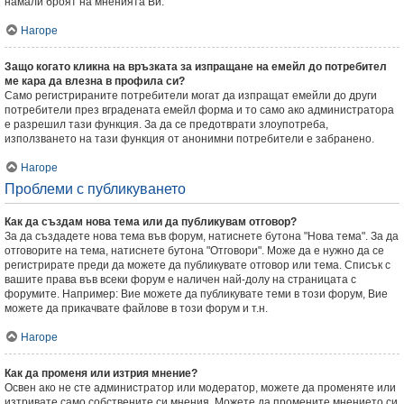
намали броят на мненията Ви.
Нагоре
Защо когато кликна на връзката за изпращане на емейл до потребител
ме кара да влезна в профила си?
Само регистрираните потребители могат да изпращат емейли до други
потребители през вградената емейл форма и то само ако администратора
е разрешил тази функция. За да се предотврати злоупотреба,
използването на тази функция от анонимни потребители е забранено.
Нагоре
Проблеми с публикуването
Как да създам нова тема или да публикувам отговор?
За да създадете нова тема във форум, натиснете бутона "Нова тема". За да
отговорите на тема, натиснете бутона "Отговори". Може да е нужно да се
регистрирате преди да можете да публикувате отговор или тема. Списък с
вашите права във всеки форум е наличен най-долу на страницата с
форумите. Например: Вие можете да публикувате теми в този форум, Вие
можете да прикачвате файлове в този форум и т.н.
Нагоре
Как да променя или изтрия мнение?
Освен ако не сте администратор или модератор, можете да променяте или
изтривате само собствените си мнения. Можете да промените мнението си