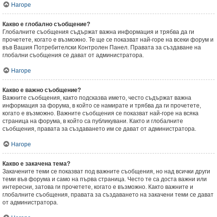
Нагоре
Какво е глобално съобщение?
Глобалните съобщения съдържат важна информация и трябва да ги
прочетете, когато е възможно. Те ще се показват най-горе на всеки форум и
във Вашия Потребителски Контролен Панел. Правата за създаване на
глобални съобщения се дават от администратора.
Нагоре
Какво е важно съобщение?
Важните съобщения, както подсказва името, често съдържат важна
информация за форума, в който се намирате и трябва да ги прочетете,
когато е възможно. Важните съобщения се показват най-горе на всяка
страница на форума, в който са публикувани. Както и глобалните
съобщения, правата за създаването им се дават от администратора.
Нагоре
Какво е закачена тема?
Закачените теми се показват под важните съобщения, но над всички други
теми във форума и само на първа страница. Често те са доста важни или
интересни, затова ги прочетете, когато е възможно. Както важните и
глобалните съобщения, правата за създаването на закачени теми се дават
от администратора.