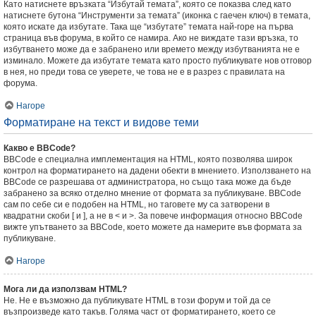
Като натиснете връзката “Избутай темата”, която се показва след като
натиснете бутона “Инструменти за темата” (иконка с гаечен ключ) в темата,
която искате да избутате. Така ще “избутате” темата най-горе на първа
страница във форума, в който се намира. Ако не виждате тази връзка, то
избутването може да е забранено или времето между избутванията не е
изминало. Можете да избутате темата като просто публикувате нов отговор
в нея, но преди това се уверете, че това не е в разрез с правилата на
форума.
Нагоре
Форматиране на текст и видове теми
Какво е BBCode?
BBCode е специална имплементация на HTML, която позволява широк
контрол на форматирането на дадени обекти в мнението. Използването на
BBCode се разрешава от администратора, но също така може да бъде
забранено за всяко отделно мнение от формата за публикуване. BBCode
сам по себе си е подобен на HTML, но таговете му са затворени в
квадратни скоби [ и ], а не в < и >. За повече информация относно BBCode
вижте упътването за BBCode, което можете да намерите във формата за
публикуване.
Нагоре
Мога ли да използвам HTML?
Не. Не е възможно да публикувате HTML в този форум и той да се
възпроизведе като такъв. Голяма част от форматирането, което се