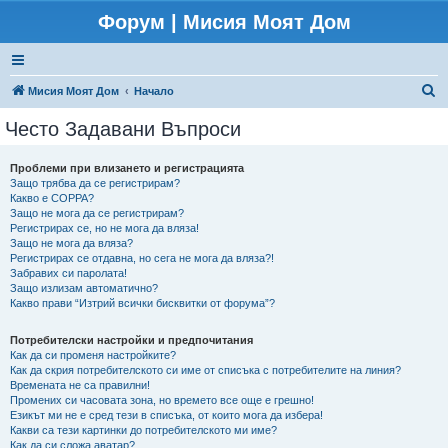
Форум | Мисия Моят Дом
Т
Мисия Моят Дом
Начало
ъ
Често Задавани Въпроси
р
с
Проблеми при влизането и регистрацията
Защо трябва да се регистрирам?
е
Какво е COPPA?
н
Защо не мога да се регистрирам?
Регистрирах се, но не мога да вляза!
е
Защо не мога да вляза?
Регистрирах се отдавна, но сега не мога да вляза?!
Забравих си паролата!
Защо излизам автоматично?
Какво прави “Изтрий всички бисквитки от форума”?
Потребителски настройки и предпочитания
Как да си променя настройките?
Как да скрия потребителското си име от списъка с потребителите на линия?
Времената не са правилни!
Промених си часовата зона, но времето все още е грешно!
Езикът ми не е сред тези в списъка, от които мога да избера!
Какви са тези картинки до потребителското ми име?
Как да си сложа аватар?