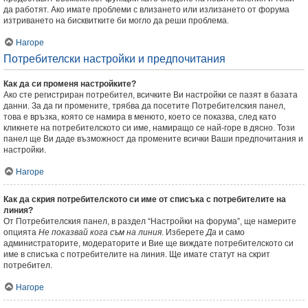
да работят. Ако имате проблеми с влизането или излизането от форума
изтриването на бисквитките би могло да реши проблема.
Нагоре
Потребителски настройки и предпочитания
Как да си променя настройките?
Ако сте регистриран потребител, всичките Ви настройки се пазят в базата
данни. За да ги промените, трябва да посетите Потребителския панел,
това е връзка, която се намира в менюто, което се показва, след като
кликнете на потребителското си име, намиращо се най-горе в дясно. Този
панел ще Ви даде възможност да промените всички Ваши предпочитания и
настройки.
Нагоре
Как да скрия потребителското си име от списъка с потребителите на
линия?
От Потребителския панел, в раздел “Настройки на форума”, ще намерите
опцията
Не показвай кога съм на линия
. Изберете
Да
и само
администраторите, модераторите и Вие ще виждате потребителското си
име в списъка с потребителите на линия. Ще имате статут на скрит
потребител.
Нагоре