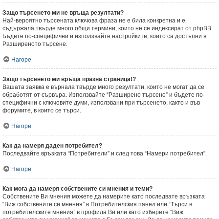
Защо търсенето ми не връща резултати?
Най-вероятно търсената ключова фраза не е била конкретна и е
съдържала твърде много общи термини, които не се индексират от phpBB.
Бъдете по-специфични и използвайте настройките, които са достъпни в
Разширеното търсене.
Нагоре
Защо търсенето ми връща празна страница!?
Вашата заявка е върнала твърде много резултати, които не могат да се
обработят от сървъра. Използвайте “Разширено търсене” и бъдете по-
специфични с ключовите думи, използвани при търсенето, както и във
форумите, в които се търси.
Нагоре
Как да намеря даден потребител?
Последвайте връзката “Потребители” и след това “Намери потребител”.
Нагоре
Как мога да намеря собствените си мнения и теми?
Собствените Ви мнения можете да намерите като последвате връзката
“Виж собствените си мнения” в Потребителския панел или “Търси в
потребителските мнения” в профила Ви или като изберете “Виж