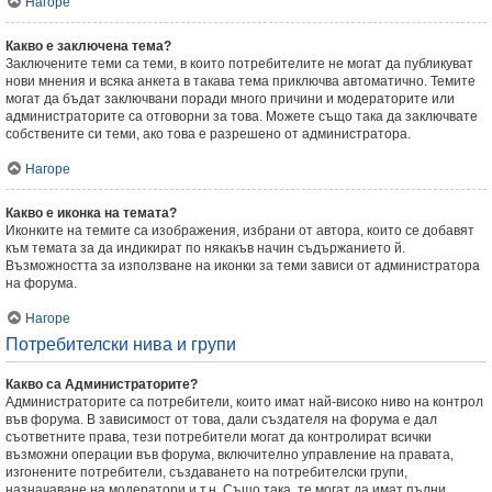
Нагоре
Какво е заключена тема?
Заключените теми са теми, в които потребителите не могат да публикуват
нови мнения и всяка анкета в такава тема приключва автоматично. Темите
могат да бъдат заключвани поради много причини и модераторите или
администраторите са отговорни за това. Можете също така да заключвате
собствените си теми, ако това е разрешено от администратора.
Нагоре
Какво е иконка на темата?
Иконките на темите са изображения, избрани от автора, които се добавят
към темата за да индикират по някакъв начин съдържанието й.
Възможността за използване на иконки за теми зависи от администратора
на форума.
Нагоре
Потребителски нива и групи
Какво са Администраторите?
Администраторите са потребители, които имат най-високо ниво на контрол
във форума. В зависимост от това, дали създателя на форума е дал
съответните права, тези потребители могат да контролират всички
възможни операции във форума, включително управление на правата,
изгонените потребители, създаването на потребителски групи,
назначаване на модератори и т.н. Също така, те могат да имат пълни