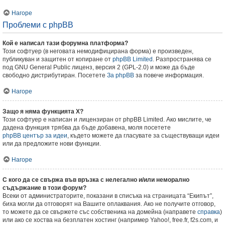
Нагоре
Проблеми с phpBB
Кой е написал тази форумна платформа?
Този софтуер (в неговата немодифицирана форма) е произведен,
публикуван и защитен от копиране от
phpBB Limited
. Разпространява се
под GNU General Public лиценз, версия 2 (GPL-2.0) и може да бъде
свободно дистрибутиран. Посетете
За phpBB
за повече информация.
Нагоре
Защо я няма функцията X?
Този софтуер е написан и лицензиран от phpBB Limited. Ако мислите, че
дадена функция трябва да бъде добавена, моля посетете
phpBB център за идеи
, където можете да гласувате за съществуващи идеи
или да предложите нови функции.
Нагоре
С кого да се свържа във връзка с нелегално и/или неморално
съдържание в този форум?
Всеки от администраторите, показани в списъка на страницата “Екипът”,
биха могли да отговорят на Вашите оплаквания. Ако не получите отговор,
то можете да се свържете със собственика на домейна (направете
справка
)
или ако се хоства на безплатен хостинг (например Yahoo!, free.fr, f2s.com, и