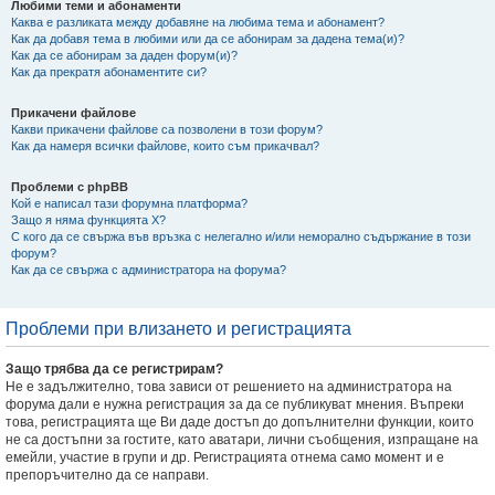
Любими теми и абонаменти
Каква е разликата между добавяне на любима тема и абонамент?
Как да добавя тема в любими или да се абонирам за дадена тема(и)?
Как да се абонирам за даден форум(и)?
Как да прекратя абонаментите си?
Прикачени файлове
Какви прикачени файлове са позволени в този форум?
Как да намеря всички файлове, които съм прикачвал?
Проблеми с phpBB
Кой е написал тази форумна платформа?
Защо я няма функцията X?
С кого да се свържа във връзка с нелегално и/или неморално съдържание в този
форум?
Как да се свържа с администратора на форума?
Проблеми при влизането и регистрацията
Защо трябва да се регистрирам?
Не е задължително, това зависи от решението на администратора на
форума дали е нужна регистрация за да се публикуват мнения. Въпреки
това, регистрацията ще Ви даде достъп до допълнителни функции, които
не са достъпни за гостите, като аватари, лични съобщения, изпращане на
емейли, участие в групи и др. Регистрацията отнема само момент и е
препоръчително да се направи.