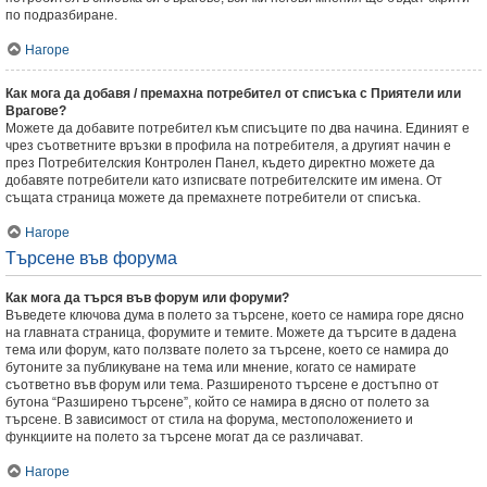
по подразбиране.
Нагоре
Как мога да добавя / премахна потребител от списъка с Приятели или
Врагове?
Можете да добавите потребител към списъците по два начина. Единият е
чрез съответните връзки в профила на потребителя, а другият начин е
през Потребителския Контролен Панел, където директно можете да
добавяте потребители като изписвате потребителските им имена. От
същата страница можете да премахнете потребители от списъка.
Нагоре
Търсене във форума
Как мога да търся във форум или форуми?
Въведете ключова дума в полето за търсене, което се намира горе дясно
на главната страница, форумите и темите. Можете да търсите в дадена
тема или форум, като ползвате полето за търсене, което се намира до
бутоните за публикуване на тема или мнение, когато се намирате
съответно във форум или тема. Разширеното търсене е достъпно от
бутона “Разширено търсене”, който се намира в дясно от полето за
търсене. В зависимост от стила на форума, местоположението и
функциите на полето за търсене могат да се различават.
Нагоре