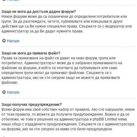
Защо не мога да достъпя даден форум?
Някои форуми може да са ограничени до определени потребители или
групи. За да разглеждате, четете, публикувате или извършвате други
действия ще са Ви нужни специални права. Свържете се с модератор или
администратор за да Ви дадат нужните права.
Нагоре
Защо не мога да прикача файл?
Права за прикачване на файл се дават на ниво форум, група или
потребител. Администраторът може да е забранил прикачването на
файлове за форума, в който се опитвате да публикувате или само
определени групи могат да прикачват файлове. Свържете се с
администратора, ако не сте сигурни защо не можете да прикачвате
файлове.
Нагоре
Защо получих предупреждение?
Всеки форум има свой собствен набор от правила. Ако сте нарушили, някое
от тези правила, то можете да получите предупреждение. Важно е да се
отбележи, че това е решение на администратора и phpBB Limited няма
нищо общо с издадените предупреждения. Свържете се с администратора
на форума, ако не сте сигурен за какво сте били предупредени.