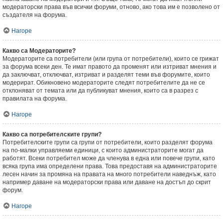
модераторски права във всички форуми, отново, ако това им е позволено от
създателя на форума.
Нагоре
Какво са Модераторите?
Модераторите са потребители (или група от потребители), които се грижат
за форума всеки ден. Те имат правото да променят или изтриват мнения и
да заключват, отключват, изтриват и разделят теми във форумите, които
модерират. Обикновено модераторите следят потребителите да не се
отклоняват от темата или да публикуват мнения, които са в разрез с
правилата на форума.
Нагоре
Какво са потребителските групи?
Потребителските групи са групи от потребители, които разделят форума
на по-малки управляеми единици, с които администраторите могат да
работят. Всеки потребител може да членува в една или повече групи, като
всяка група има определени права. Това предоставя на администраторите
лесен начин за промяна на правата на много потребители наведнъж, като
например даване на модераторски права или даване на достъп до скрит
форум.
Нагоре