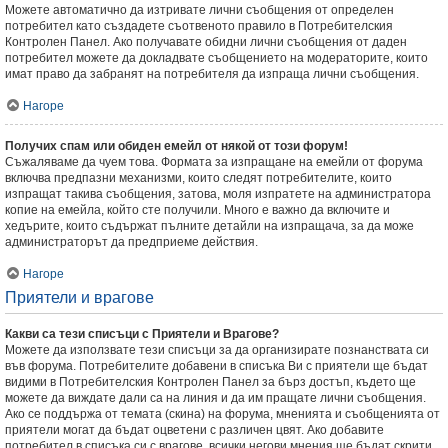
Можете автоматично да изтривате лични съобщения от определен
потребител като създадете съотвеното правило в Потребителския
Контролен Панел. Ако получавате обидни лични съобщения от даден
потребител можете да докладвате съобщението на модераторите, които
имат право да забранят на потребителя да изпраща лични съобщения.
Нагоре
Получих спам или обиден емейл от някой от този форум!
Съжаляваме да чуем това. Формата за изпращане на емейли от форума
включва предпазни механизми, които следят потребителите, които
изпращат такива съобщения, затова, моля изпратете на администратора
копие на емейла, който сте получили. Много е важно да включите и
хедърите, които съдържат пълните детайли на изпращача, за да може
администраторът да предприеме действия.
Нагоре
Приятели и врагове
Какви са тези списъци с Приятели и Врагове?
Можете да използвате тези списъци за да организирате познанствата си
във форума. Потребителите добавени в списъка Ви с приятели ще бъдат
видими в Потребителския Контролен Панел за бърз достъп, където ще
можете да виждате дали са на линия и да им пращате лични съобщения.
Ако се поддържа от темата (скина) на форума, мненията и съобщенията от
приятели могат да бъдат оцветени с различен цвят. Ако добавите
потребител в списъка си с врагове, всички негови мнения ще бъдат скрити