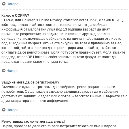
Нагоре
Какво е COPPA?
COPPA, или Children’s Online Privacy Protection Act от 1998, е закон в САЩ,
който задължава сайтове, които потенциално могат да събират
информация от малолетни лица под 13 годишна възраст да имат
писменото разрешение на родител или някакъв друг вид легално
съглашение, позволяващо събирането на лична информация от лицето
под 13 годишна възраст. Ако не сте сигурни, че това е приложимо за Вас,
като някой, който се опитва да се регистрира или за сайта, в който се
опитвате да се регистрирате, моля потърсете правен съвет. Моля, имайте
предвид, че phpBB Limited и собственикът на този форум не могат да
предложат правни съвети по тази точка.
Нагоре
Защо не мога да се регистрирам?
Възможно е администраторът да е забранил регистрацията на нови
потребители. Също така е възможно администраторът да е забранил
достъпът от Вашият IP адрес или с потребителското Ви име. Свържете се с
администратора за повече информация.
Нагоре
Регистрирах се, но не мога да вляза!
Първо, проверете дали сте въвели потребителското си име и парола