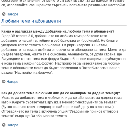
собствените си мнения” от менюто с Бързи връзки. За да намерите темите
си, използвайте Разширеното търсене и попълнете различните настройки.
Нагоре
Любими теми и абонаменти
Каква е разликата между добавяне на любима тема и абонамент?
В phpBB версия 3.0, добавянето на любима тема работеше като
добавянето на сайт в любими в уеб браузъра ви (bookmark). Не бивате
уведомен когато темата е обновена. От phpBB версия 3.1 натам,
добавянето на тема в любими е повече като абониране за тема. Можете да
бъдете уведомен, когато тя е обновена. Абонамента, от друга страна, ще
Ви уведоми когато тема или форум бъдат обновени (например публикувана
е нова тема в някой под форум). Настройките за известяване за любими
теми и абонаменти могат да бъдат променяни в Потребителския панел,
раздел “Настройки на форума”.
Нагоре
Как да добавя тема в любими или да се абонирам за дадена тема(и)?
Можете да добавите тема в любими или да се абонирате за дадена тема
като изберете съответната връзка в менюто “Инструменти за темата”
(бутон с гаечен ключ намиращ се най-горе и най-долу на всяка тема).
Отговарянето на тема с включена опция “Уведоми ме при нов отговор в
темата” също ще Ви абонира за темата.
Нагоре