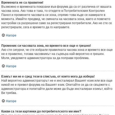
Времената не са правилни!
Възможно е времената показани във форума да са от различна от вашата
часова зона. Ако това е така, то отидете в Потребителския Контролен
Панел и променете часовата си зона, спрямо това къде се намирате в
момента. Имайте предвид, че смяната на часовата зона, както и повечето
настройки са разрешени само за регистрирани потребители. Ако не сте се
регистрирали, сега е времето да го направите.
Нагоре
Промених си часовата зона, но времето все още е грешно!
Ако сте сигурни, че сте избрали правилната часова зона и времето все още
не е правилно, тогава часовникът на сървъра най-вероятно е грешен.
Моля, уведомете администратора за да поправи проблема.
Нагоре
Езикът ми не е сред тези в списъка, от които мога да избера!
Най вероятно администраторът не е инсталирал Вашият език или все още
никой не е превел форума на Вашият език. Опитайте се да се свържете с
администратора и попитайте дали може да бъде инсталиран езикът, който
Ви трябва.
Нагоре
Какви са тези картинки до потребителското ми име?