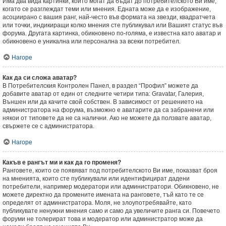
Има два вида картинки, които могат да бъдат до потребителското Ви име,
когато се разглеждат теми или мнения. Едната може да е изображение,
асоциирано с вашия ранг, най-често във формата на звезди, квадратчета
или точки, индикиращи колко мнения сте публикувал или Вашият статус във
форума. Другата картинка, обикновено по-голяма, е известна като аватар и
обикновено е уникална или персонална за всеки потребител.
Нагоре
Как да си сложа аватар?
В Потребителския Контролен Панел, в раздел “Профил” можете да
добавите аватар от един от следните четири типа: Gravatar, Галерия,
Външен или да качите свой собствен. В зависимост от решението на
администратора на форума, възможно е аватарите да са забранени или
някои от типовете да не са налични. Ако не можете да ползвате аватар,
свържете се с администратора.
Нагоре
Какъв е рангът ми и как да го променя?
Ранговете, които се появяват под потребителското Ви име, показват броя
на мненията, които сте публикували или идентифицират дадени
потребители, например модератори или администратори. Обикновено, не
можете директно да промените имената на ранговете, тъй като те се
определят от администратора. Моля, не злоупотребявайте, като
публикувате ненужни мнения само и само да увеличите ранга си. Повечето
форуми не толерират това и модератор или администратор може да