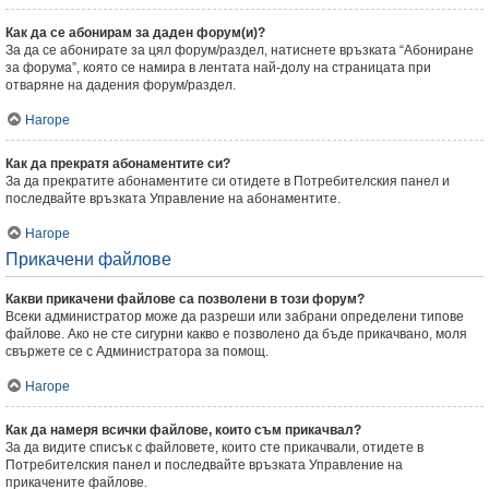
Как да се абонирам за даден форум(и)?
За да се абонирате за цял форум/раздел, натиснете връзката “Абониране
за форума”, която се намира в лентата най-долу на страницата при
отваряне на дадения форум/раздел.
Нагоре
Как да прекратя абонаментите си?
За да прекратите абонаментите си отидете в Потребителския панел и
последвайте връзката Управление на абонаментите.
Нагоре
Прикачени файлове
Какви прикачени файлове са позволени в този форум?
Всеки администратор може да разреши или забрани определени типове
файлове. Ако не сте сигурни какво е позволено да бъде прикачвано, моля
свържете се с Администратора за помощ.
Нагоре
Как да намеря всички файлове, които съм прикачвал?
За да видите списък с файловете, които сте прикачвали, отидете в
Потребителския панел и последвайте връзката Управление на
прикачените файлове.