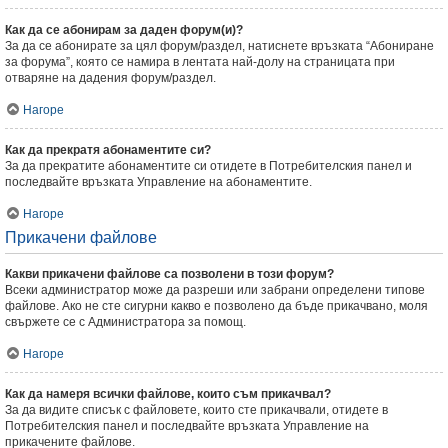
Как да се абонирам за даден форум(и)?
За да се абонирате за цял форум/раздел, натиснете връзката “Абониране
за форума”, която се намира в лентата най-долу на страницата при
отваряне на дадения форум/раздел.
Нагоре
Как да прекратя абонаментите си?
За да прекратите абонаментите си отидете в Потребителския панел и
последвайте връзката Управление на абонаментите.
Нагоре
Прикачени файлове
Какви прикачени файлове са позволени в този форум?
Всеки администратор може да разреши или забрани определени типове
файлове. Ако не сте сигурни какво е позволено да бъде прикачвано, моля
свържете се с Администратора за помощ.
Нагоре
Как да намеря всички файлове, които съм прикачвал?
За да видите списък с файловете, които сте прикачвали, отидете в
Потребителския панел и последвайте връзката Управление на
прикачените файлове.