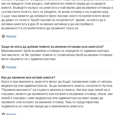
ако не виждате този раздел, най-вероятно нямате права да създавате
анкети. Въведете въпрос на анкетата и най-малко два възможни отговора в
съответните полета, като се убедите, че всеки отговор е на отделен ред.
Също така можете да избирате броя гласове, които потребителите могат
да дават от полето “Брой гласове на потребител”, време, за което да е
активна анкетата в дни (0 за винаги активна) и да настройвате
възможността потребителите да променят гласа си.
Нагоре
Защо не мога да добавя повече възможни отговори към анкетата?
Максималният брой възможни отговори се определя от администратора.
Ако мислите, че Ви трябват повече от позволения брой възможни отговори,
моля свържете се с администратора.
Нагоре
Как да променя или изтрия анкета?
Както и при мненията, анкетите могат да бъдат променяни само от автора,
модератор или администратор. За да промените анкета, натиснете бутона
"Промени мнението" на първото мнение в темата. Ако все още никой не е
гласувал, можете да промените или изтриете възможен отговор, обаче, ако
някой е гласувал, само модератор или администратор имат право да
променят или изтрият възможния отговор. Така се предотвратява
подмяната на гласове преди да е приключила анкетата.
Нагоре