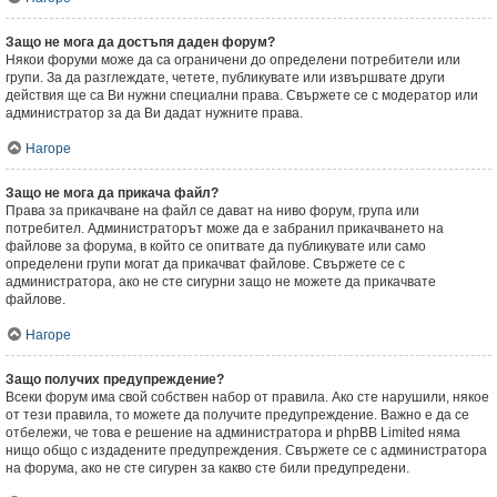
Защо не мога да достъпя даден форум?
Някои форуми може да са ограничени до определени потребители или
групи. За да разглеждате, четете, публикувате или извършвате други
действия ще са Ви нужни специални права. Свържете се с модератор или
администратор за да Ви дадат нужните права.
Нагоре
Защо не мога да прикача файл?
Права за прикачване на файл се дават на ниво форум, група или
потребител. Администраторът може да е забранил прикачването на
файлове за форума, в който се опитвате да публикувате или само
определени групи могат да прикачват файлове. Свържете се с
администратора, ако не сте сигурни защо не можете да прикачвате
файлове.
Нагоре
Защо получих предупреждение?
Всеки форум има свой собствен набор от правила. Ако сте нарушили, някое
от тези правила, то можете да получите предупреждение. Важно е да се
отбележи, че това е решение на администратора и phpBB Limited няма
нищо общо с издадените предупреждения. Свържете се с администратора
на форума, ако не сте сигурен за какво сте били предупредени.