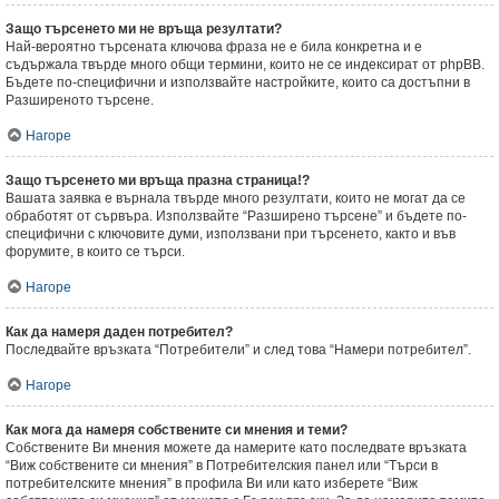
Защо търсенето ми не връща резултати?
Най-вероятно търсената ключова фраза не е била конкретна и е
съдържала твърде много общи термини, които не се индексират от phpBB.
Бъдете по-специфични и използвайте настройките, които са достъпни в
Разширеното търсене.
Нагоре
Защо търсенето ми връща празна страница!?
Вашата заявка е върнала твърде много резултати, които не могат да се
обработят от сървъра. Използвайте “Разширено търсене” и бъдете по-
специфични с ключовите думи, използвани при търсенето, както и във
форумите, в които се търси.
Нагоре
Как да намеря даден потребител?
Последвайте връзката “Потребители” и след това “Намери потребител”.
Нагоре
Как мога да намеря собствените си мнения и теми?
Собствените Ви мнения можете да намерите като последвате връзката
“Виж собствените си мнения” в Потребителския панел или “Търси в
потребителските мнения” в профила Ви или като изберете “Виж