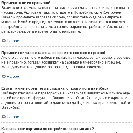
Времената не са правилни!
Възможно е времената показани във форума да са от различна от вашата
часова зона. Ако това е така, то отидете в Потребителския Контролен
Панел и променете часовата си зона, спрямо това къде се намирате в
момента. Имайте предвид, че смяната на часовата зона, както и повечето
настройки са разрешени само за регистрирани потребители. Ако не сте се
регистрирали, сега е времето да го направите.
Нагоре
Промених си часовата зона, но времето все още е грешно!
Ако сте сигурни, че сте избрали правилната часова зона и времето все още
не е правилно, тогава часовникът на сървъра най-вероятно е грешен.
Моля, уведомете администратора за да поправи проблема.
Нагоре
Езикът ми не е сред тези в списъка, от които мога да избера!
Най вероятно администраторът не е инсталирал Вашият език или все още
никой не е превел форума на Вашият език. Опитайте се да се свържете с
администратора и попитайте дали може да бъде инсталиран езикът, който
Ви трябва.
Нагоре
Какви са тези картинки до потребителското ми име?