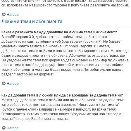
собствените си мнения” от менюто с Бързи връзки. За да намерите темите
си, използвайте Разширеното търсене и попълнете различните настройки.
Нагоре
Любими теми и абонаменти
Каква е разликата между добавяне на любима тема и абонамент?
В phpBB версия 3.0, добавянето на любима тема работеше като
добавянето на сайт в любими в уеб браузъра ви (bookmark). Не бивате
уведомен когато темата е обновена. От phpBB версия 3.1 натам,
добавянето на тема в любими е повече като абониране за тема. Можете да
бъдете уведомен, когато тя е обновена. Абонамента, от друга страна, ще
Ви уведоми когато тема или форум бъдат обновени (например публикувана
е нова тема в някой под форум). Настройките за известяване за любими
теми и абонаменти могат да бъдат променяни в Потребителския панел,
раздел “Настройки на форума”.
Нагоре
Как да добавя тема в любими или да се абонирам за дадена тема(и)?
Можете да добавите тема в любими или да се абонирате за дадена тема
като изберете съответната връзка в менюто “Инструменти за темата”
(бутон с гаечен ключ намиращ се най-горе и най-долу на всяка тема).
Отговарянето на тема с включена опция “Уведоми ме при нов отговор в
темата” също ще Ви абонира за темата.
Нагоре