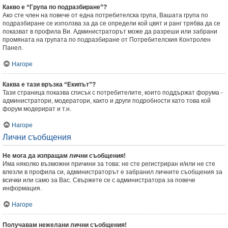
Какво е “Група по подразбиране”?
Ако сте член на повече от една потребителска група, Вашата група по
подразбиране се използва за да се определи кой цвят и ранг трябва да се
показват в профила Ви. Администраторът може да разреши или забрани
промяната на групата по подразбиране от Потребителския Контролен
Панел.
Нагоре
Каква е тази връзка “Екипът”?
Тази страница показва списък с потребителите, които поддържат форума -
администратори, модератори, както и други подробности като това кой
форум модерират и т.н.
Нагоре
Лични съобщения
Не мога да изпращам лични съобщения!
Има няколко възможни причини за това: не сте регистриран и/или не сте
влезли в профила си, администраторът е забранил личните съобщения за
всички или само за Вас. Свържете се с администратора за повече
информация.
Нагоре
Получавам нежелани лични съобщения!