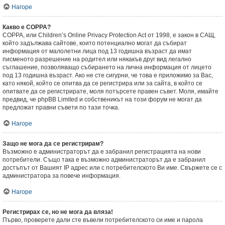
Нагоре
Какво е COPPA?
COPPA, или Children’s Online Privacy Protection Act от 1998, е закон в САЩ,
който задължава сайтове, които потенциално могат да събират
информация от малолетни лица под 13 годишна възраст да имат
писменото разрешение на родител или някакъв друг вид легално
съглашение, позволяващо събирането на лична информация от лицето
под 13 годишна възраст. Ако не сте сигурни, че това е приложимо за Вас,
като някой, който се опитва да се регистрира или за сайта, в който се
опитвате да се регистрирате, моля потърсете правен съвет. Моля, имайте
предвид, че phpBB Limited и собственикът на този форум не могат да
предложат правни съвети по тази точка.
Нагоре
Защо не мога да се регистрирам?
Възможно е администраторът да е забранил регистрацията на нови
потребители. Също така е възможно администраторът да е забранил
достъпът от Вашият IP адрес или с потребителското Ви име. Свържете се с
администратора за повече информация.
Нагоре
Регистрирах се, но не мога да вляза!
Първо, проверете дали сте въвели потребителското си име и парола