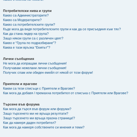
Потребителски нива и групи
Какво са Администраторите?
Какво са Модераторите?
Какво са потребителските групи?
Къде мога да видя потребителските групи и как да се присъединя към тях?
Как да стана лидер на група?
Защо някои групи са с различен цвят?
Какво е “Група по подразбиране”?
Каква е тази връзка “Екипът”?
Лични съобщения
Не мога да изпращам лични съобщения!
Получавам нежелани лични съобщения!
Получих спам или обиден емейл от някой от този форум!
Приятели и врагове
Какви са тези списъци с Приятели и Врагове?
Как мога да добавя / премахна потребител от списъка с Приятели или Врагове?
Търсене във форума
Как мога да търся във форум или форуми?
Защо търсенето ми не връща резултати?
Защо търсенето ми връща празна страница!?
Как да намеря даден потребител?
Как мога да намеря собствените си мнения и теми?