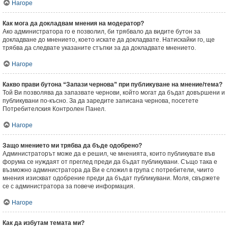
Нагоре
Как мога да докладвам мнения на модератор?
Ако администратора го е позволил, би трябвало да видите бутон за
докладване до мнението, което искате да докладвате. Натискайки го, ще
трябва да следвате указаните стъпки за да докладвате мнението.
Нагоре
Какво прави бутона “Запази чернова” при публикуване на мнение/тема?
Той Ви позволява да запазвате чернови, който могат да бъдат довършени и
публикувани по-късно. За да заредите записана чернова, посетете
Потребителския Контролен Панел.
Нагоре
Защо мнението ми трябва да бъде одобрено?
Администраторът може да е решил, че мненията, които публикувате във
форума се нуждаят от преглед преди да бъдат публикувани. Също така е
възможно администратора да Ви е сложил в група с потребители, чиито
мнения изискват одобрение преди да бъдат публикувани. Моля, свържете
се с администратора за повече информация.
Нагоре
Как да избутам темата ми?