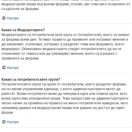
модераторски права във всички форуми, отново, ако това им е позволено от
създателя на форума.
Нагоре
Какво са Модераторите?
Модераторите са потребители (или група от потребители), които се грижат
за форума всеки ден. Те имат правото да променят или изтриват мнения и
да заключват, отключват, изтриват и разделят теми във форумите, които
модерират. Обикновено модераторите следят потребителите да не се
отклоняват от темата или да публикуват мнения, които са в разрез с
правилата на форума.
Нагоре
Какво са потребителските групи?
Потребителските групи са групи от потребители, които разделят форума
на по-малки управляеми единици, с които администраторите могат да
работят. Всеки потребител може да членува в една или повече групи, като
всяка група има определени права. Това предоставя на администраторите
лесен начин за промяна на правата на много потребители наведнъж, като
например даване на модераторски права или даване на достъп до скрит
форум.
Нагоре