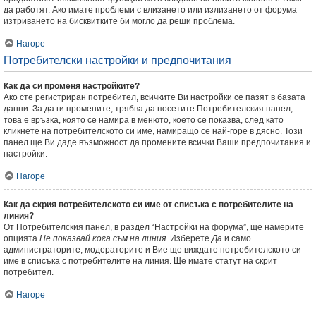
да работят. Ако имате проблеми с влизането или излизането от форума
изтриването на бисквитките би могло да реши проблема.
Нагоре
Потребителски настройки и предпочитания
Как да си променя настройките?
Ако сте регистриран потребител, всичките Ви настройки се пазят в базата
данни. За да ги промените, трябва да посетите Потребителския панел,
това е връзка, която се намира в менюто, което се показва, след като
кликнете на потребителското си име, намиращо се най-горе в дясно. Този
панел ще Ви даде възможност да промените всички Ваши предпочитания и
настройки.
Нагоре
Как да скрия потребителското си име от списъка с потребителите на
линия?
От Потребителския панел, в раздел “Настройки на форума”, ще намерите
опцията
Не показвай кога съм на линия
. Изберете
Да
и само
администраторите, модераторите и Вие ще виждате потребителското си
име в списъка с потребителите на линия. Ще имате статут на скрит
потребител.
Нагоре