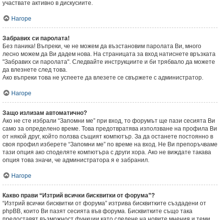
участвате активно в дискусиите.
Нагоре
Забравих си паролата!
Без паника! Въпреки, че не можем да възстановим паролата Ви, много
лесно можем да Ви дадем нова. На страницата за вход натиснете връзката
"Забравих си паролата". Следвайте инструкциите и би трябвало да можете
да влезнете след това.
Ако въпреки това не успеете да влезете се свържете с администратор.
Нагоре
Защо излизам автоматично?
Ако не сте избрали “Запомни ме” при вход, то форумът ще пази сесията Ви
само за определено време. Това предотвратява използване на профила Ви
от някой друг, който ползва същият компютър. За да останете постоянно в
своя профил изберете “Запомни ме” по време на вход. Не Ви препоръчваме
тази опция ако споделяте компютъра с други хора. Ако не виждате такава
опция това значи, че администратора я е забранил.
Нагоре
Какво прави “Изтрий всички бисквитки от форума”?
“Изтрий всички бисквитки от форума” изтрива бисквитките създадени от
phpBB, които Ви пазят сесията във форума. Бисквитките също така
предоставят възможност функции като следене на новите мнения и теми