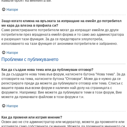
намали броят на мненията Ви.
Нагоре
Защо когато кликна на връзката за изпращане на емейл до потребител
ме кара да влезна в профила си?
Само регистрираните потребители могат да изпращат емейли до други
потребители през вградената емейл форма и то само ако администратора
е разрешил тази функция. За да се предотврати злоупотреба,
използването на тази функция от анонимни потребители е забранено.
Нагоре
Проблеми с публикуването
Как да създам нова тема или да публикувам отговор?
За да създадете нова тема във форум, натиснете бутона "Нова тема". За да
отговорите на тема, натиснете бутона "Отговори". Може да е нужно да се
регистрирате преди да можете да публикувате отговор или тема. Списък с
вашите права във всеки форум е наличен най-долу на страницата с
форумите. Например: Вие можете да публикувате теми в този форум, Вие
можете да прикачвате файлове в този форум и т.н.
Нагоре
Как да променя или изтрия мнение?
Освен ако не сте администратор или модератор, можете да променяте или
изтривате само собствените си мнения. Можете да промените мнението си