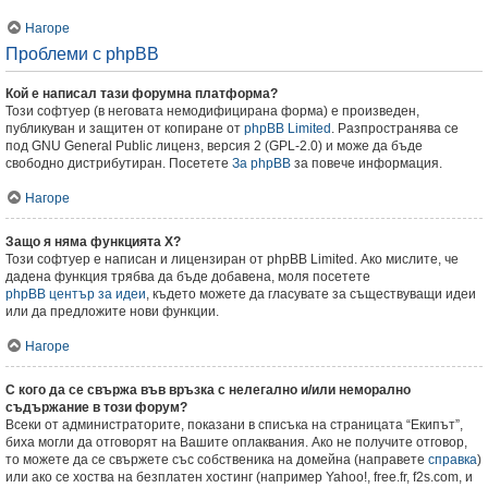
Нагоре
Проблеми с phpBB
Кой е написал тази форумна платформа?
Този софтуер (в неговата немодифицирана форма) е произведен,
публикуван и защитен от копиране от
phpBB Limited
. Разпространява се
под GNU General Public лиценз, версия 2 (GPL-2.0) и може да бъде
свободно дистрибутиран. Посетете
За phpBB
за повече информация.
Нагоре
Защо я няма функцията X?
Този софтуер е написан и лицензиран от phpBB Limited. Ако мислите, че
дадена функция трябва да бъде добавена, моля посетете
phpBB център за идеи
, където можете да гласувате за съществуващи идеи
или да предложите нови функции.
Нагоре
С кого да се свържа във връзка с нелегално и/или неморално
съдържание в този форум?
Всеки от администраторите, показани в списъка на страницата “Екипът”,
биха могли да отговорят на Вашите оплаквания. Ако не получите отговор,
то можете да се свържете със собственика на домейна (направете
справка
)
или ако се хоства на безплатен хостинг (например Yahoo!, free.fr, f2s.com, и