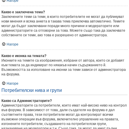
Нагоре
Какво е заключена тема?
Заключените теми са теми, в които потребителите не могат да публикуват
нови мнения и всяка анкета в такава тема приключва автоматично. Темите
могат да бъдат заключвани поради много причини и модераторите или
администраторите са отговорни за това. Можете също така да заключвате
собствените си теми, ако това е разрешено от администратора.
Нагоре
Какво е иконка на темата?
Иконките на темите са изображения, избрани от автора, които се добавят
към темата за да индикират по някакъв начин съдържанието й.
Възможността за използване на иконки за теми зависи от администратора
на форума.
Нагоре
Потребителски нива и групи
Какво са Администраторите?
Администраторите са потребители, които имат най-високо ниво на контрол
във форума. В зависимост от това, дали създателя на форума е дал
съответните права, тези потребители могат да контролират всички
възможни операции във форума, включително управление на правата,
изгонените потребители, създаването на потребителски групи,
назначаване на модератори и т.н. Също така, те могат да имат пълни