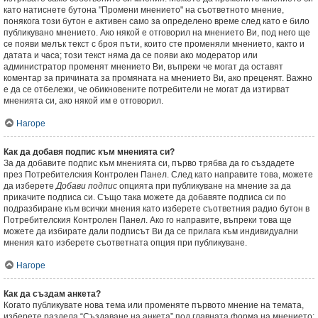
като натиснете бутона "Промени мнението" на съответното мнение,
понякога този бутон е активен само за определено време след като е било
публикувано мнението. Ако някой е отговорил на мнението Ви, под него ще
се появи мелък текст с броя пъти, които сте променяли мнението, както и
датата и часа; този текст няма да се появи ако модератор или
администратор променят мнението Ви, въпреки че могат да оставят
коментар за причината за промяната на мнението Ви, ако преценят. Важно
е да се отбележи, че обикновените потребители не могат да изтирват
мненията си, ако някой им е отговорил.
Нагоре
Как да добавя подпис към мненията си?
За да добавите подпис към мненията си, първо трябва да го създадете
през Потребителския Контролен Панел. След като направите това, можете
да изберете
Добави подпис
опцията при публикуване на мнение за да
прикачите подписа си. Също така можете да добавяте подписа си по
подразбиране към всички мнения като изберете съответния радио бутон в
Потребителския Контролен Панел. Ако го направите, въпреки това ще
можете да избирате дали подписът Ви да се прилага към индивидуални
мнения като изберете съответната опция при публикуване.
Нагоре
Как да създам анкета?
Когато публикувате нова тема или променяте първото мнение на темата,
изберете раздела “Създаване на анкета” под главната форма на мнението;