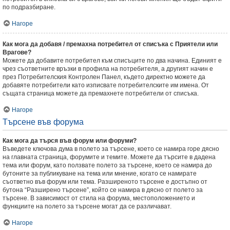
по подразбиране.
Нагоре
Как мога да добавя / премахна потребител от списъка с Приятели или
Врагове?
Можете да добавите потребител към списъците по два начина. Единият е
чрез съответните връзки в профила на потребителя, а другият начин е
през Потребителския Контролен Панел, където директно можете да
добавяте потребители като изписвате потребителските им имена. От
същата страница можете да премахнете потребители от списъка.
Нагоре
Търсене във форума
Как мога да търся във форум или форуми?
Въведете ключова дума в полето за търсене, което се намира горе дясно
на главната страница, форумите и темите. Можете да търсите в дадена
тема или форум, като ползвате полето за търсене, което се намира до
бутоните за публикуване на тема или мнение, когато се намирате
съответно във форум или тема. Разширеното търсене е достъпно от
бутона “Разширено търсене”, който се намира в дясно от полето за
търсене. В зависимост от стила на форума, местоположението и
функциите на полето за търсене могат да се различават.
Нагоре