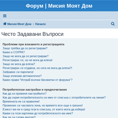
Форум | Мисия Моят Дом
Т
Мисия Моят Дом
Начало
ъ
Често Задавани Въпроси
р
с
Проблеми при влизането и регистрацията
Защо трябва да се регистрирам?
е
Какво е COPPA?
н
Защо не мога да се регистрирам?
Регистрирах се, но не мога да вляза!
е
Защо не мога да вляза?
Регистрирах се отдавна, но сега не мога да вляза?!
Забравих си паролата!
Защо излизам автоматично?
Какво прави “Изтрий всички бисквитки от форума”?
Потребителски настройки и предпочитания
Как да си променя настройките?
Как да скрия потребителското си име от списъка с потребителите на линия?
Времената не са правилни!
Промених си часовата зона, но времето все още е грешно!
Езикът ми не е сред тези в списъка, от които мога да избера!
Какви са тези картинки до потребителското ми име?
Как да си сложа аватар?