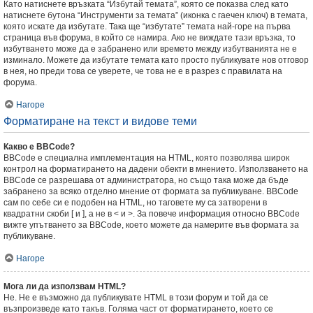
Като натиснете връзката “Избутай темата”, която се показва след като
натиснете бутона “Инструменти за темата” (иконка с гаечен ключ) в темата,
която искате да избутате. Така ще “избутате” темата най-горе на първа
страница във форума, в който се намира. Ако не виждате тази връзка, то
избутването може да е забранено или времето между избутванията не е
изминало. Можете да избутате темата като просто публикувате нов отговор
в нея, но преди това се уверете, че това не е в разрез с правилата на
форума.
Нагоре
Форматиране на текст и видове теми
Какво е BBCode?
BBCode е специална имплементация на HTML, която позволява широк
контрол на форматирането на дадени обекти в мнението. Използването на
BBCode се разрешава от администратора, но също така може да бъде
забранено за всяко отделно мнение от формата за публикуване. BBCode
сам по себе си е подобен на HTML, но таговете му са затворени в
квадратни скоби [ и ], а не в < и >. За повече информация относно BBCode
вижте упътването за BBCode, което можете да намерите във формата за
публикуване.
Нагоре
Мога ли да използвам HTML?
Не. Не е възможно да публикувате HTML в този форум и той да се
възпроизведе като такъв. Голяма част от форматирането, което се