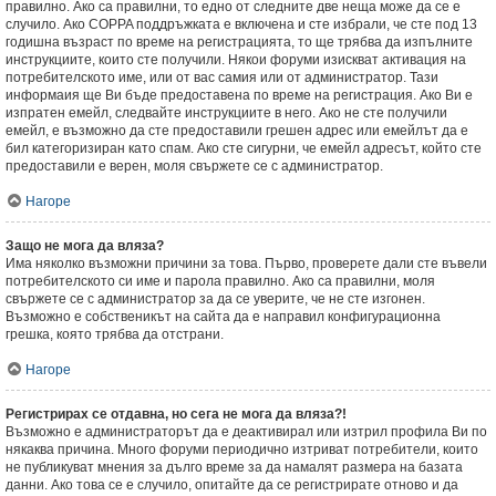
правилно. Ако са правилни, то едно от следните две неща може да се е
случило. Ако COPPA поддръжката е включена и сте избрали, че сте под 13
годишна възраст по време на регистрацията, то ще трябва да изпълните
инструкциите, които сте получили. Някои форуми изискват активация на
потребителското име, или от вас самия или от администратор. Тази
информаия ще Ви бъде предоставена по време на регистрация. Ако Ви е
изпратен емейл, следвайте инструкциите в него. Ако не сте получили
емейл, е възможно да сте предоставили грешен адрес или емейлът да е
бил категоризиран като спам. Ако сте сигурни, че емейл адресът, който сте
предоставили е верен, моля свържете се с администратор.
Нагоре
Защо не мога да вляза?
Има няколко възможни причини за това. Първо, проверете дали сте въвели
потребителското си име и парола правилно. Ако са правилни, моля
свържете се с администратор за да се уверите, че не сте изгонен.
Възможно е собственикът на сайта да е направил конфигурационна
грешка, която трябва да отстрани.
Нагоре
Регистрирах се отдавна, но сега не мога да вляза?!
Възможно е администраторът да е деактивирал или изтрил профила Ви по
някаква причина. Много форуми периодично изтриват потребители, които
не публикуват мнения за дълго време за да намалят размера на базата
данни. Ако това се е случило, опитайте да се регистрирате отново и да