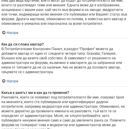
Има два вида картинки, които могат да бъдат до потребителското Ви име,
когато се разглеждат теми или мнения. Едната може да е изображение,
асоциирано с вашия ранг, най-често във формата на звезди, квадратчета
или точки, индикиращи колко мнения сте публикувал или Вашият статус във
форума. Другата картинка, обикновено по-голяма, е известна като аватар и
обикновено е уникална или персонална за всеки потребител.
Нагоре
Как да си сложа аватар?
В Потребителския Контролен Панел, в раздел “Профил” можете да
добавите аватар от един от следните четири типа: Gravatar, Галерия,
Външен или да качите свой собствен. В зависимост от решението на
администратора на форума, възможно е аватарите да са забранени или
някои от типовете да не са налични. Ако не можете да ползвате аватар,
свържете се с администратора.
Нагоре
Какъв е рангът ми и как да го променя?
Ранговете, които се появяват под потребителското Ви име, показват броя
на мненията, които сте публикували или идентифицират дадени
потребители, например модератори или администратори. Обикновено, не
можете директно да промените имената на ранговете, тъй като те се
определят от администратора. Моля, не злоупотребявайте, като
публикувате ненужни мнения само и само да увеличите ранга си. Повечето
форуми не толерират това и модератор или администратор може да