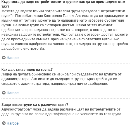
Къде мога да видя потребителските групи и как да се присъединя към
тях?
Можете да видите всички потребителски групи в раздела “Потребителски
групи” в Потребителския Контролен Панел. Ако искате да се присъедините
към някоя от групите, можете да го направите като изберете съответния
бутон. Не всички групи са с отворен достъп. Някои от тях изискват
одобрение за присъединяване, някои са затворени, а някои даже са
невидими за другите потребители. Ако групата е с отворен достъп, можете
да се присъедините към нея, чрез избиране на съответния бутон. Ако
групата изисква одобрение на членството, то лидера на групата ще трябва
да одобри членството Ви.
Нагоре
Как да стана лидер на група?
Лидер на групата обикновено се избира при създаването на групата от
администратора. Ако искате да създадете група, първо трябва да се
свържете с администратора, например чрез лично съобщение.
Нагоре
Защо някои групи са с различен цвят?
Администраторът може да задава различен цвят на потребителите от
дадена група за по-лесно идентифициране на членовете на тази група.
Нагоре