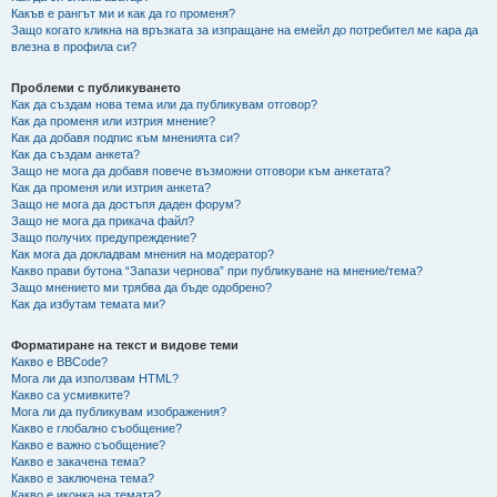
Какъв е рангът ми и как да го променя?
Защо когато кликна на връзката за изпращане на емейл до потребител ме кара да
влезна в профила си?
Проблеми с публикуването
Как да създам нова тема или да публикувам отговор?
Как да променя или изтрия мнение?
Как да добавя подпис към мненията си?
Как да създам анкета?
Защо не мога да добавя повече възможни отговори към анкетата?
Как да променя или изтрия анкета?
Защо не мога да достъпя даден форум?
Защо не мога да прикача файл?
Защо получих предупреждение?
Как мога да докладвам мнения на модератор?
Какво прави бутона “Запази чернова” при публикуване на мнение/тема?
Защо мнението ми трябва да бъде одобрено?
Как да избутам темата ми?
Форматиране на текст и видове теми
Какво е BBCode?
Мога ли да използвам HTML?
Какво са усмивките?
Мога ли да публикувам изображения?
Какво е глобално съобщение?
Какво е важно съобщение?
Какво е закачена тема?
Какво е заключена тема?
Какво е иконка на темата?