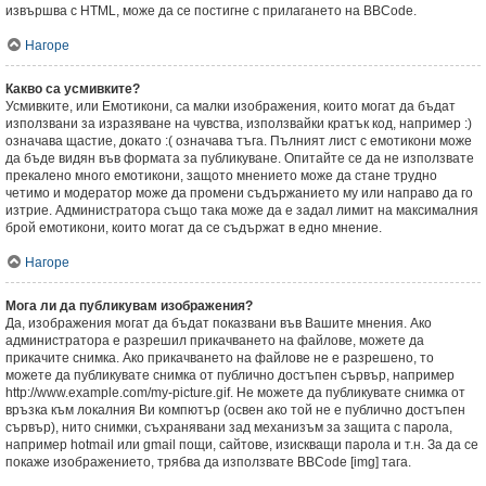
извършва с HTML, може да се постигне с прилагането на BBCode.
Нагоре
Какво са усмивките?
Усмивките, или Емотикони, са малки изображения, които могат да бъдат
използвани за изразяване на чувства, използвайки кратък код, например :)
означава щастие, докато :( означава тъга. Пълният лист с емотикони може
да бъде видян във формата за публикуване. Опитайте се да не използвате
прекалено много емотикони, защото мнението може да стане трудно
четимо и модератор може да промени съдържанието му или направо да го
изтрие. Администратора също така може да е задал лимит на максималния
брой емотикони, които могат да се съдържат в едно мнение.
Нагоре
Мога ли да публикувам изображения?
Да, изображения могат да бъдат показвани във Вашите мнения. Ако
администратора е разрешил прикачването на файлове, можете да
прикачите снимка. Ако прикачването на файлове не е разрешено, то
можете да публикувате снимка от публично достъпен сървър, например
http://www.example.com/my-picture.gif. Не можете да публикувате снимка от
връзка към локалния Ви компютър (освен ако той не е публично достъпен
сървър), нито снимки, съхранявани зад механизъм за защита с парола,
например hotmail или gmail пощи, сайтове, изискващи парола и т.н. За да се
покаже изображението, трябва да използвате BBCode [img] тага.