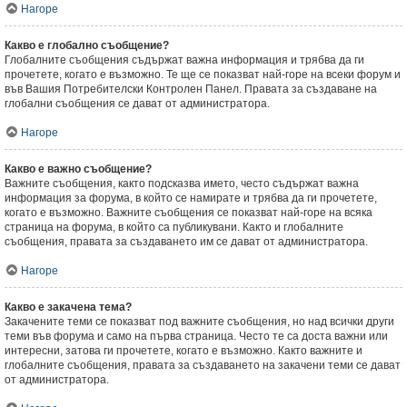
Нагоре
Какво е глобално съобщение?
Глобалните съобщения съдържат важна информация и трябва да ги
прочетете, когато е възможно. Те ще се показват най-горе на всеки форум и
във Вашия Потребителски Контролен Панел. Правата за създаване на
глобални съобщения се дават от администратора.
Нагоре
Какво е важно съобщение?
Важните съобщения, както подсказва името, често съдържат важна
информация за форума, в който се намирате и трябва да ги прочетете,
когато е възможно. Важните съобщения се показват най-горе на всяка
страница на форума, в който са публикувани. Както и глобалните
съобщения, правата за създаването им се дават от администратора.
Нагоре
Какво е закачена тема?
Закачените теми се показват под важните съобщения, но над всички други
теми във форума и само на първа страница. Често те са доста важни или
интересни, затова ги прочетете, когато е възможно. Както важните и
глобалните съобщения, правата за създаването на закачени теми се дават
от администратора.