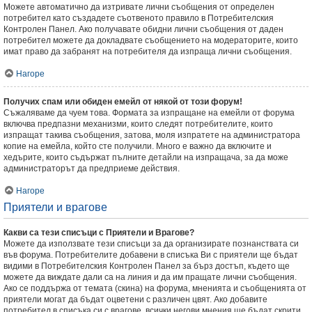
Можете автоматично да изтривате лични съобщения от определен
потребител като създадете съотвеното правило в Потребителския
Контролен Панел. Ако получавате обидни лични съобщения от даден
потребител можете да докладвате съобщението на модераторите, които
имат право да забранят на потребителя да изпраща лични съобщения.
Нагоре
Получих спам или обиден емейл от някой от този форум!
Съжаляваме да чуем това. Формата за изпращане на емейли от форума
включва предпазни механизми, които следят потребителите, които
изпращат такива съобщения, затова, моля изпратете на администратора
копие на емейла, който сте получили. Много е важно да включите и
хедърите, които съдържат пълните детайли на изпращача, за да може
администраторът да предприеме действия.
Нагоре
Приятели и врагове
Какви са тези списъци с Приятели и Врагове?
Можете да използвате тези списъци за да организирате познанствата си
във форума. Потребителите добавени в списъка Ви с приятели ще бъдат
видими в Потребителския Контролен Панел за бърз достъп, където ще
можете да виждате дали са на линия и да им пращате лични съобщения.
Ако се поддържа от темата (скина) на форума, мненията и съобщенията от
приятели могат да бъдат оцветени с различен цвят. Ако добавите
потребител в списъка си с врагове, всички негови мнения ще бъдат скрити