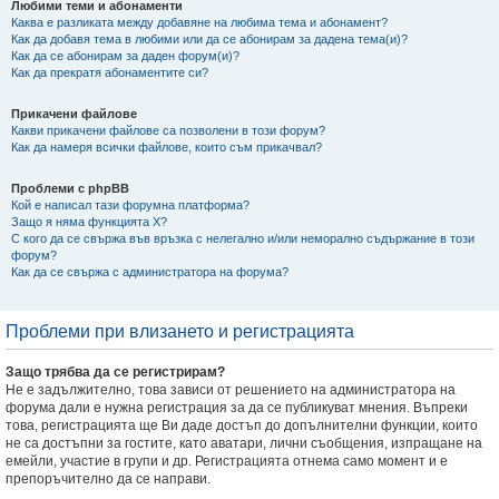
Любими теми и абонаменти
Каква е разликата между добавяне на любима тема и абонамент?
Как да добавя тема в любими или да се абонирам за дадена тема(и)?
Как да се абонирам за даден форум(и)?
Как да прекратя абонаментите си?
Прикачени файлове
Какви прикачени файлове са позволени в този форум?
Как да намеря всички файлове, които съм прикачвал?
Проблеми с phpBB
Кой е написал тази форумна платформа?
Защо я няма функцията X?
С кого да се свържа във връзка с нелегално и/или неморално съдържание в този
форум?
Как да се свържа с администратора на форума?
Проблеми при влизането и регистрацията
Защо трябва да се регистрирам?
Не е задължително, това зависи от решението на администратора на
форума дали е нужна регистрация за да се публикуват мнения. Въпреки
това, регистрацията ще Ви даде достъп до допълнителни функции, които
не са достъпни за гостите, като аватари, лични съобщения, изпращане на
емейли, участие в групи и др. Регистрацията отнема само момент и е
препоръчително да се направи.