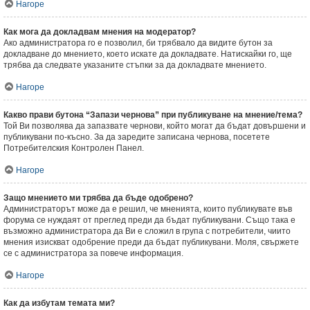
Нагоре
Как мога да докладвам мнения на модератор?
Ако администратора го е позволил, би трябвало да видите бутон за
докладване до мнението, което искате да докладвате. Натискайки го, ще
трябва да следвате указаните стъпки за да докладвате мнението.
Нагоре
Какво прави бутона “Запази чернова” при публикуване на мнение/тема?
Той Ви позволява да запазвате чернови, който могат да бъдат довършени и
публикувани по-късно. За да заредите записана чернова, посетете
Потребителския Контролен Панел.
Нагоре
Защо мнението ми трябва да бъде одобрено?
Администраторът може да е решил, че мненията, които публикувате във
форума се нуждаят от преглед преди да бъдат публикувани. Също така е
възможно администратора да Ви е сложил в група с потребители, чиито
мнения изискват одобрение преди да бъдат публикувани. Моля, свържете
се с администратора за повече информация.
Нагоре
Как да избутам темата ми?