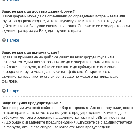
Защо не мога да достъпя даден форум?
Някои форуми може да са ограничени до определени потребители или
групи. За да разглеждате, четете, публикувате или извършвате други
действия ще са Ви нужни специални права. Свържете се с модератор или
администратор за да Ви дадат нужните права.
Нагоре
Защо не мога да прикача файл?
Права за прикачване на файл се дават на ниво форум, група или
потребител. Администраторът може да е забранил прикачването на
файлове за форума, в който се опитвате да публикувате или само
определени групи могат да прикачват файлове. Свържете се с
администратора, ако не сте сигурни защо не можете да прикачвате
файлове.
Нагоре
Защо получих предупреждение?
Всеки форум има свой собствен набор от правила. Ако сте нарушили, някое
от тези правила, то можете да получите предупреждение. Важно е да се
отбележи, че това е решение на администратора и phpBB Limited няма
нищо общо с издадените предупреждения. Свържете се с администратора
на форума, ако не сте сигурен за какво сте били предупредени.