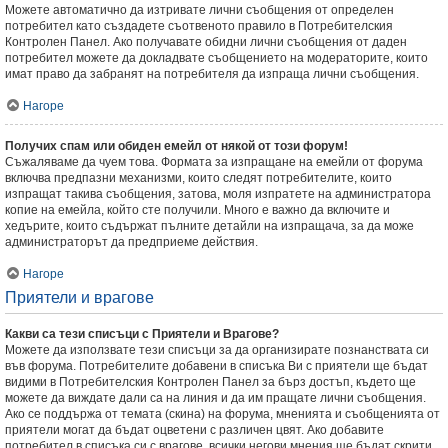
Можете автоматично да изтривате лични съобщения от определен
потребител като създадете съотвеното правило в Потребителския
Контролен Панел. Ако получавате обидни лични съобщения от даден
потребител можете да докладвате съобщението на модераторите, които
имат право да забранят на потребителя да изпраща лични съобщения.
Нагоре
Получих спам или обиден емейл от някой от този форум!
Съжаляваме да чуем това. Формата за изпращане на емейли от форума
включва предпазни механизми, които следят потребителите, които
изпращат такива съобщения, затова, моля изпратете на администратора
копие на емейла, който сте получили. Много е важно да включите и
хедърите, които съдържат пълните детайли на изпращача, за да може
администраторът да предприеме действия.
Нагоре
Приятели и врагове
Какви са тези списъци с Приятели и Врагове?
Можете да използвате тези списъци за да организирате познанствата си
във форума. Потребителите добавени в списъка Ви с приятели ще бъдат
видими в Потребителския Контролен Панел за бърз достъп, където ще
можете да виждате дали са на линия и да им пращате лични съобщения.
Ако се поддържа от темата (скина) на форума, мненията и съобщенията от
приятели могат да бъдат оцветени с различен цвят. Ако добавите
потребител в списъка си с врагове, всички негови мнения ще бъдат скрити