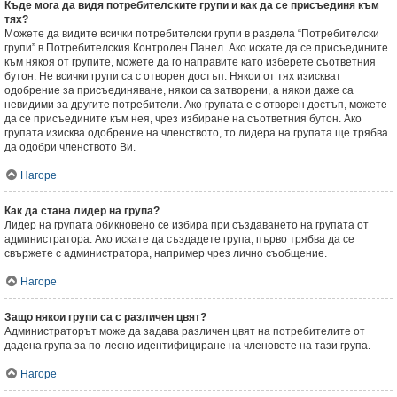
Къде мога да видя потребителските групи и как да се присъединя към
тях?
Можете да видите всички потребителски групи в раздела “Потребителски
групи” в Потребителския Контролен Панел. Ако искате да се присъедините
към някоя от групите, можете да го направите като изберете съответния
бутон. Не всички групи са с отворен достъп. Някои от тях изискват
одобрение за присъединяване, някои са затворени, а някои даже са
невидими за другите потребители. Ако групата е с отворен достъп, можете
да се присъедините към нея, чрез избиране на съответния бутон. Ако
групата изисква одобрение на членството, то лидера на групата ще трябва
да одобри членството Ви.
Нагоре
Как да стана лидер на група?
Лидер на групата обикновено се избира при създаването на групата от
администратора. Ако искате да създадете група, първо трябва да се
свържете с администратора, например чрез лично съобщение.
Нагоре
Защо някои групи са с различен цвят?
Администраторът може да задава различен цвят на потребителите от
дадена група за по-лесно идентифициране на членовете на тази група.
Нагоре