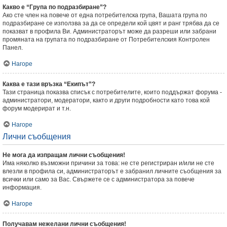
Какво е “Група по подразбиране”?
Ако сте член на повече от една потребителска група, Вашата група по
подразбиране се използва за да се определи кой цвят и ранг трябва да се
показват в профила Ви. Администраторът може да разреши или забрани
промяната на групата по подразбиране от Потребителския Контролен
Панел.
Нагоре
Каква е тази връзка “Екипът”?
Тази страница показва списък с потребителите, които поддържат форума -
администратори, модератори, както и други подробности като това кой
форум модерират и т.н.
Нагоре
Лични съобщения
Не мога да изпращам лични съобщения!
Има няколко възможни причини за това: не сте регистриран и/или не сте
влезли в профила си, администраторът е забранил личните съобщения за
всички или само за Вас. Свържете се с администратора за повече
информация.
Нагоре
Получавам нежелани лични съобщения!