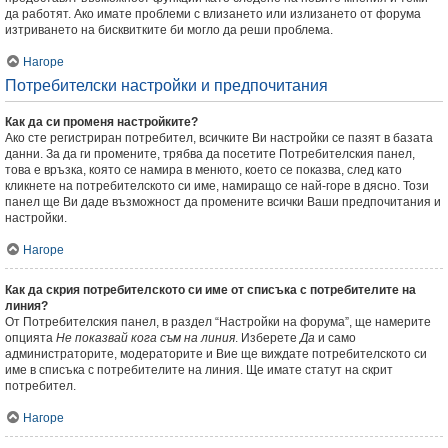
да работят. Ако имате проблеми с влизането или излизането от форума
изтриването на бисквитките би могло да реши проблема.
Нагоре
Потребителски настройки и предпочитания
Как да си променя настройките?
Ако сте регистриран потребител, всичките Ви настройки се пазят в базата
данни. За да ги промените, трябва да посетите Потребителския панел,
това е връзка, която се намира в менюто, което се показва, след като
кликнете на потребителското си име, намиращо се най-горе в дясно. Този
панел ще Ви даде възможност да промените всички Ваши предпочитания и
настройки.
Нагоре
Как да скрия потребителското си име от списъка с потребителите на
линия?
От Потребителския панел, в раздел “Настройки на форума”, ще намерите
опцията
Не показвай кога съм на линия
. Изберете
Да
и само
администраторите, модераторите и Вие ще виждате потребителското си
име в списъка с потребителите на линия. Ще имате статут на скрит
потребител.
Нагоре