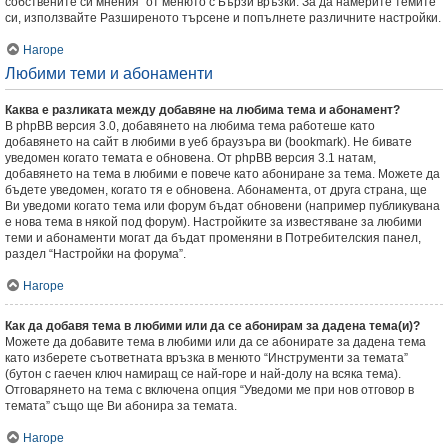
собствените си мнения” от менюто с Бързи връзки. За да намерите темите
си, използвайте Разширеното търсене и попълнете различните настройки.
Нагоре
Любими теми и абонаменти
Каква е разликата между добавяне на любима тема и абонамент?
В phpBB версия 3.0, добавянето на любима тема работеше като
добавянето на сайт в любими в уеб браузъра ви (bookmark). Не бивате
уведомен когато темата е обновена. От phpBB версия 3.1 натам,
добавянето на тема в любими е повече като абониране за тема. Можете да
бъдете уведомен, когато тя е обновена. Абонамента, от друга страна, ще
Ви уведоми когато тема или форум бъдат обновени (например публикувана
е нова тема в някой под форум). Настройките за известяване за любими
теми и абонаменти могат да бъдат променяни в Потребителския панел,
раздел “Настройки на форума”.
Нагоре
Как да добавя тема в любими или да се абонирам за дадена тема(и)?
Можете да добавите тема в любими или да се абонирате за дадена тема
като изберете съответната връзка в менюто “Инструменти за темата”
(бутон с гаечен ключ намиращ се най-горе и най-долу на всяка тема).
Отговарянето на тема с включена опция “Уведоми ме при нов отговор в
темата” също ще Ви абонира за темата.
Нагоре