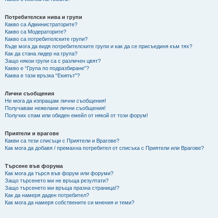
Потребителски нива и групи
Какво са Администраторите?
Какво са Модераторите?
Какво са потребителските групи?
Къде мога да видя потребителските групи и как да се присъединя към тях?
Как да стана лидер на група?
Защо някои групи са с различен цвят?
Какво е “Група по подразбиране”?
Каква е тази връзка “Екипът”?
Лични съобщения
Не мога да изпращам лични съобщения!
Получавам нежелани лични съобщения!
Получих спам или обиден емейл от някой от този форум!
Приятели и врагове
Какви са тези списъци с Приятели и Врагове?
Как мога да добавя / премахна потребител от списъка с Приятели или Врагове?
Търсене във форума
Как мога да търся във форум или форуми?
Защо търсенето ми не връща резултати?
Защо търсенето ми връща празна страница!?
Как да намеря даден потребител?
Как мога да намеря собствените си мнения и теми?