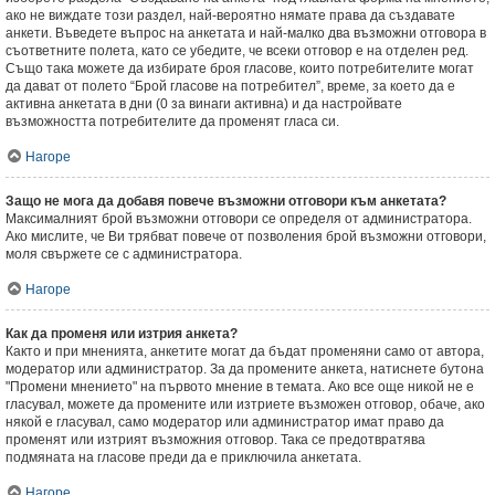
ако не виждате този раздел, най-вероятно нямате права да създавате
анкети. Въведете въпрос на анкетата и най-малко два възможни отговора в
съответните полета, като се убедите, че всеки отговор е на отделен ред.
Също така можете да избирате броя гласове, които потребителите могат
да дават от полето “Брой гласове на потребител”, време, за което да е
активна анкетата в дни (0 за винаги активна) и да настройвате
възможността потребителите да променят гласа си.
Нагоре
Защо не мога да добавя повече възможни отговори към анкетата?
Максималният брой възможни отговори се определя от администратора.
Ако мислите, че Ви трябват повече от позволения брой възможни отговори,
моля свържете се с администратора.
Нагоре
Как да променя или изтрия анкета?
Както и при мненията, анкетите могат да бъдат променяни само от автора,
модератор или администратор. За да промените анкета, натиснете бутона
"Промени мнението" на първото мнение в темата. Ако все още никой не е
гласувал, можете да промените или изтриете възможен отговор, обаче, ако
някой е гласувал, само модератор или администратор имат право да
променят или изтрият възможния отговор. Така се предотвратява
подмяната на гласове преди да е приключила анкетата.
Нагоре