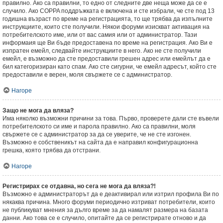
правилно. Ако са правилни, то едно от следните две неща може да се е
случило. Ако COPPA поддръжката е включена и сте избрали, че сте под 13
годишна възраст по време на регистрацията, то ще трябва да изпълните
инструкциите, които сте получили. Някои форуми изискват активация на
потребителското име, или от вас самия или от администратор. Тази
информаия ще Ви бъде предоставена по време на регистрация. Ако Ви е
изпратен емейл, следвайте инструкциите в него. Ако не сте получили
емейл, е възможно да сте предоставили грешен адрес или емейлът да е
бил категоризиран като спам. Ако сте сигурни, че емейл адресът, който сте
предоставили е верен, моля свържете се с администратор.
Нагоре
Защо не мога да вляза?
Има няколко възможни причини за това. Първо, проверете дали сте въвели
потребителското си име и парола правилно. Ако са правилни, моля
свържете се с администратор за да се уверите, че не сте изгонен.
Възможно е собственикът на сайта да е направил конфигурационна
грешка, която трябва да отстрани.
Нагоре
Регистрирах се отдавна, но сега не мога да вляза?!
Възможно е администраторът да е деактивирал или изтрил профила Ви по
някаква причина. Много форуми периодично изтриват потребители, които
не публикуват мнения за дълго време за да намалят размера на базата
данни. Ако това се е случило, опитайте да се регистрирате отново и да