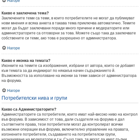
Нагоре
Какво е заключена тема?
Заключените теми са теми, в които потребителите не могат да публикуват
нови мнения и всяка анкета в такава тема приключва автоматично. Темите
могат да бъдат заключвани поради много причини и модераторите или
администраторите са отговорни за това. Можете също така да заключвате
собствените си теми, ако това е разрешено от администратора.
Нагоре
Какво е иконка на темата?
Иконките на темите са изображения, избрани от автора, които се добавят
към темата за да индикират по някакъв начин съдържанието й.
Възможността за използване на иконки за теми зависи от администратора
на форума.
Нагоре
Потребителски нива и групи
Какво са Администраторите?
Администраторите са потребители, които имат най-високо ниво на контрол
във форума. В зависимост от това, дали създателя на форума е дал
съответните права, тези потребители могат да контролират всички
възможни операции във форума, включително управление на правата,
изгонените потребители, създаването на потребителски групи,
назначаване на модератори и т.н. Също така, те могат да имат пълни