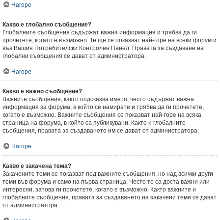
Нагоре
Какво е глобално съобщение?
Глобалните съобщения съдържат важна информация и трябва да ги
прочетете, когато е възможно. Те ще се показват най-горе на всеки форум и
във Вашия Потребителски Контролен Панел. Правата за създаване на
глобални съобщения се дават от администратора.
Нагоре
Какво е важно съобщение?
Важните съобщения, както подсказва името, често съдържат важна
информация за форума, в който се намирате и трябва да ги прочетете,
когато е възможно. Важните съобщения се показват най-горе на всяка
страница на форума, в който са публикувани. Както и глобалните
съобщения, правата за създаването им се дават от администратора.
Нагоре
Какво е закачена тема?
Закачените теми се показват под важните съобщения, но над всички други
теми във форума и само на първа страница. Често те са доста важни или
интересни, затова ги прочетете, когато е възможно. Както важните и
глобалните съобщения, правата за създаването на закачени теми се дават
от администратора.