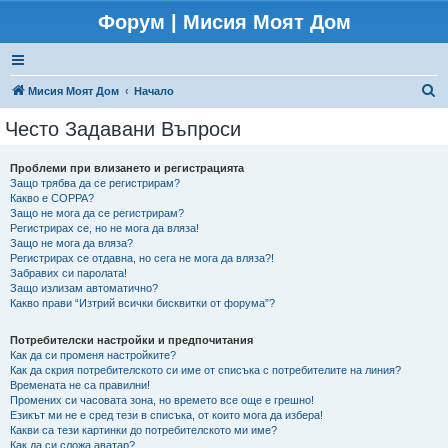
Форум | Мисия Моят Дом
Т
Мисия Моят Дом
Начало
ъ
Често Задавани Въпроси
р
с
Проблеми при влизането и регистрацията
Защо трябва да се регистрирам?
е
Какво е COPPA?
н
Защо не мога да се регистрирам?
Регистрирах се, но не мога да вляза!
е
Защо не мога да вляза?
Регистрирах се отдавна, но сега не мога да вляза?!
Забравих си паролата!
Защо излизам автоматично?
Какво прави “Изтрий всички бисквитки от форума”?
Потребителски настройки и предпочитания
Как да си променя настройките?
Как да скрия потребителското си име от списъка с потребителите на линия?
Времената не са правилни!
Промених си часовата зона, но времето все още е грешно!
Езикът ми не е сред тези в списъка, от които мога да избера!
Какви са тези картинки до потребителското ми име?
Как да си сложа аватар?