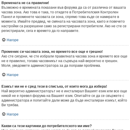
Времената не са правилни!
Възможно е времената показани във форума да са от различна от вашата
часова зона. Ако това е така, то отидете в Потребителския Контролен
Панел и променете часовата си зона, спрямо това къде се намирате в
момента. Имайте предвид, че смяната на часовата зона, както и повечето
настройки са разрешени само за регистрирани потребители. Ако не сте се
регистрирали, сега е времето да го направите.
Нагоре
Промених си часовата зона, но времето все още е грешно!
Ако сте сигурни, че сте избрали правилната часова зона и времето все още
не е правилно, тогава часовникът на сървъра най-вероятно е грешен.
Моля, уведомете администратора за да поправи проблема.
Нагоре
Езикът ми не е сред тези в списъка, от които мога да избера!
Най вероятно администраторът не е инсталирал Вашият език или все още
никой не е превел форума на Вашият език. Опитайте се да се свържете с
администратора и попитайте дали може да бъде инсталиран езикът, който
Ви трябва.
Нагоре
Какви са тези картинки до потребителското ми име?