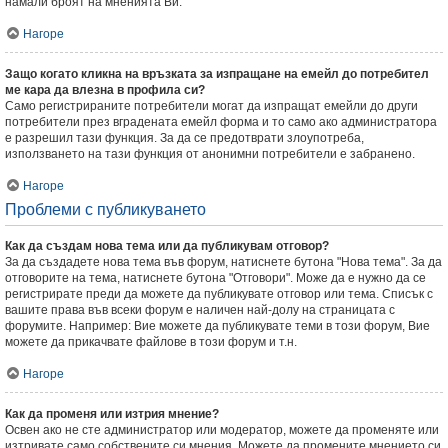
намали броят на мненията Ви.
Нагоре
Защо когато кликна на връзката за изпращане на емейл до потребител
ме кара да влезна в профила си?
Само регистрираните потребители могат да изпращат емейли до други
потребители през вградената емейл форма и то само ако администратора
е разрешил тази функция. За да се предотврати злоупотреба,
използването на тази функция от анонимни потребители е забранено.
Нагоре
Проблеми с публикуването
Как да създам нова тема или да публикувам отговор?
За да създадете нова тема във форум, натиснете бутона "Нова тема". За да
отговорите на тема, натиснете бутона "Отговори". Може да е нужно да се
регистрирате преди да можете да публикувате отговор или тема. Списък с
вашите права във всеки форум е наличен най-долу на страницата с
форумите. Например: Вие можете да публикувате теми в този форум, Вие
можете да прикачвате файлове в този форум и т.н.
Нагоре
Как да променя или изтрия мнение?
Освен ако не сте администратор или модератор, можете да променяте или
изтривате само собствените си мнения. Можете да промените мнението си