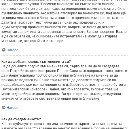
като натиснете бутона "Промени мнението" на съответното мнение,
понякога този бутон е активен само за определено време след като е било
публикувано мнението. Ако някой е отговорил на мнението Ви, под него ще
се появи мелък текст с броя пъти, които сте променяли мнението, както и
датата и часа; този текст няма да се появи ако модератор или
администратор променят мнението Ви, въпреки че могат да оставят
коментар за причината за промяната на мнението Ви, ако преценят. Важно
е да се отбележи, че обикновените потребители не могат да изтирват
мненията си, ако някой им е отговорил.
Нагоре
Как да добавя подпис към мненията си?
За да добавите подпис към мненията си, първо трябва да го създадете
през Потребителския Контролен Панел. След като направите това, можете
да изберете
Добави подпис
опцията при публикуване на мнение за да
прикачите подписа си. Също така можете да добавяте подписа си по
подразбиране към всички мнения като изберете съответния радио бутон в
Потребителския Контролен Панел. Ако го направите, въпреки това ще
можете да избирате дали подписът Ви да се прилага към индивидуални
мнения като изберете съответната опция при публикуване.
Нагоре
Как да създам анкета?
Когато публикувате нова тема или променяте първото мнение на темата,
изберете раздела “Създаване на анкета” под главната форма на мнението;