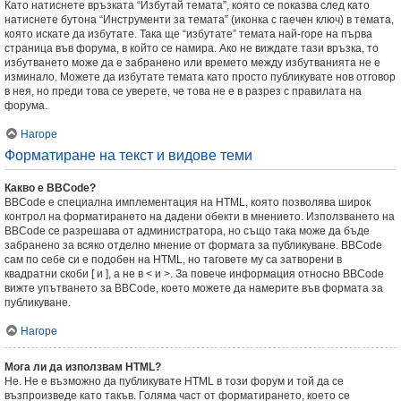
Като натиснете връзката “Избутай темата”, която се показва след като
натиснете бутона “Инструменти за темата” (иконка с гаечен ключ) в темата,
която искате да избутате. Така ще “избутате” темата най-горе на първа
страница във форума, в който се намира. Ако не виждате тази връзка, то
избутването може да е забранено или времето между избутванията не е
изминало. Можете да избутате темата като просто публикувате нов отговор
в нея, но преди това се уверете, че това не е в разрез с правилата на
форума.
Нагоре
Форматиране на текст и видове теми
Какво е BBCode?
BBCode е специална имплементация на HTML, която позволява широк
контрол на форматирането на дадени обекти в мнението. Използването на
BBCode се разрешава от администратора, но също така може да бъде
забранено за всяко отделно мнение от формата за публикуване. BBCode
сам по себе си е подобен на HTML, но таговете му са затворени в
квадратни скоби [ и ], а не в < и >. За повече информация относно BBCode
вижте упътването за BBCode, което можете да намерите във формата за
публикуване.
Нагоре
Мога ли да използвам HTML?
Не. Не е възможно да публикувате HTML в този форум и той да се
възпроизведе като такъв. Голяма част от форматирането, което се