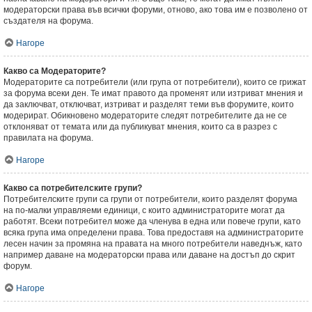
модераторски права във всички форуми, отново, ако това им е позволено от
създателя на форума.
Нагоре
Какво са Модераторите?
Модераторите са потребители (или група от потребители), които се грижат
за форума всеки ден. Те имат правото да променят или изтриват мнения и
да заключват, отключват, изтриват и разделят теми във форумите, които
модерират. Обикновено модераторите следят потребителите да не се
отклоняват от темата или да публикуват мнения, които са в разрез с
правилата на форума.
Нагоре
Какво са потребителските групи?
Потребителските групи са групи от потребители, които разделят форума
на по-малки управляеми единици, с които администраторите могат да
работят. Всеки потребител може да членува в една или повече групи, като
всяка група има определени права. Това предоставя на администраторите
лесен начин за промяна на правата на много потребители наведнъж, като
например даване на модераторски права или даване на достъп до скрит
форум.
Нагоре