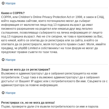
Нагоре
Какво е COPPA?
COPPA, или Children’s Online Privacy Protection Act от 1998, е закон в САЩ,
който задължава сайтове, които потенциално могат да събират
информация от малолетни лица под 13 годишна възраст да имат
писменото разрешение на родител или някакъв друг вид легално
съглашение, позволяващо събирането на лична информация от лицето
под 13 годишна възраст. Ако не сте сигурни, че това е приложимо за Вас,
като някой, който се опитва да се регистрира или за сайта, в който се
опитвате да се регистрирате, моля потърсете правен съвет. Моля, имайте
предвид, че phpBB Limited и собственикът на този форум не могат да
предложат правни съвети по тази точка.
Нагоре
Защо не мога да се регистрирам?
Възможно е администраторът да е забранил регистрацията на нови
потребители. Също така е възможно администраторът да е забранил
достъпът от Вашият IP адрес или с потребителското Ви име. Свържете се с
администратора за повече информация.
Нагоре
Регистрирах се, но не мога да вляза!
Първо, проверете дали сте въвели потребителското си име и парола