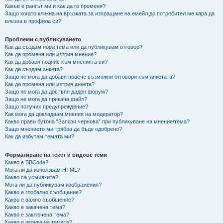
Какъв е рангът ми и как да го променя?
Защо когато кликна на връзката за изпращане на емейл до потребител ме кара да
влезна в профила си?
Проблеми с публикуването
Как да създам нова тема или да публикувам отговор?
Как да променя или изтрия мнение?
Как да добавя подпис към мненията си?
Как да създам анкета?
Защо не мога да добавя повече възможни отговори към анкетата?
Как да променя или изтрия анкета?
Защо не мога да достъпя даден форум?
Защо не мога да прикача файл?
Защо получих предупреждение?
Как мога да докладвам мнения на модератор?
Какво прави бутона “Запази чернова” при публикуване на мнение/тема?
Защо мнението ми трябва да бъде одобрено?
Как да избутам темата ми?
Форматиране на текст и видове теми
Какво е BBCode?
Мога ли да използвам HTML?
Какво са усмивките?
Мога ли да публикувам изображения?
Какво е глобално съобщение?
Какво е важно съобщение?
Какво е закачена тема?
Какво е заключена тема?
Какво е иконка на темата?