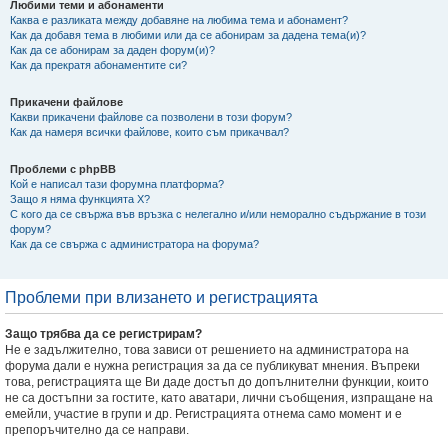
Любими теми и абонаменти
Каква е разликата между добавяне на любима тема и абонамент?
Как да добавя тема в любими или да се абонирам за дадена тема(и)?
Как да се абонирам за даден форум(и)?
Как да прекратя абонаментите си?
Прикачени файлове
Какви прикачени файлове са позволени в този форум?
Как да намеря всички файлове, които съм прикачвал?
Проблеми с phpBB
Кой е написал тази форумна платформа?
Защо я няма функцията X?
С кого да се свържа във връзка с нелегално и/или неморално съдържание в този
форум?
Как да се свържа с администратора на форума?
Проблеми при влизането и регистрацията
Защо трябва да се регистрирам?
Не е задължително, това зависи от решението на администратора на
форума дали е нужна регистрация за да се публикуват мнения. Въпреки
това, регистрацията ще Ви даде достъп до допълнителни функции, които
не са достъпни за гостите, като аватари, лични съобщения, изпращане на
емейли, участие в групи и др. Регистрацията отнема само момент и е
препоръчително да се направи.