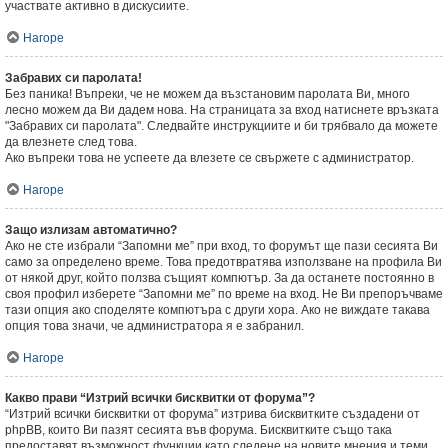
участвате активно в дискусиите.
Нагоре
Забравих си паролата!
Без паника! Въпреки, че не можем да възстановим паролата Ви, много
лесно можем да Ви дадем нова. На страницата за вход натиснете връзката
"Забравих си паролата". Следвайте инструкциите и би трябвало да можете
да влезнете след това.
Ако въпреки това не успеете да влезете се свържете с администратор.
Нагоре
Защо излизам автоматично?
Ако не сте избрали “Запомни ме” при вход, то форумът ще пази сесията Ви
само за определено време. Това предотвратява използване на профила Ви
от някой друг, който ползва същият компютър. За да останете постоянно в
своя профил изберете “Запомни ме” по време на вход. Не Ви препоръчваме
тази опция ако споделяте компютъра с други хора. Ако не виждате такава
опция това значи, че администратора я е забранил.
Нагоре
Какво прави “Изтрий всички бисквитки от форума”?
“Изтрий всички бисквитки от форума” изтрива бисквитките създадени от
phpBB, които Ви пазят сесията във форума. Бисквитките също така
предоставят възможност функции като следене на новите мнения и теми