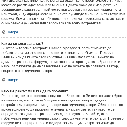
Има два вида картинки, които могат да бъдат до потребителското Ви име,
когато се разглеждат теми или мнения. Едната може да е изображение,
асоциирано с вашия ранг, най-често във формата на звезди, квадратчета
или точки, индикиращи колко мнения сте публикувал или Вашият статус във
форума. Другата картинка, обикновено по-голяма, е известна като аватар и
обикновено е уникална или персонална за всеки потребител.
Нагоре
Как да си сложа аватар?
В Потребителския Контролен Панел, в раздел “Профил” можете да
добавите аватар от един от следните четири типа: Gravatar, Галерия,
Външен или да качите свой собствен. В зависимост от решението на
администратора на форума, възможно е аватарите да са забранени или
някои от типовете да не са налични. Ако не можете да ползвате аватар,
свържете се с администратора.
Нагоре
Какъв е рангът ми и как да го променя?
Ранговете, които се появяват под потребителското Ви име, показват броя
на мненията, които сте публикували или идентифицират дадени
потребители, например модератори или администратори. Обикновено, не
можете директно да промените имената на ранговете, тъй като те се
определят от администратора. Моля, не злоупотребявайте, като
публикувате ненужни мнения само и само да увеличите ранга си. Повечето
форуми не толерират това и модератор или администратор може да