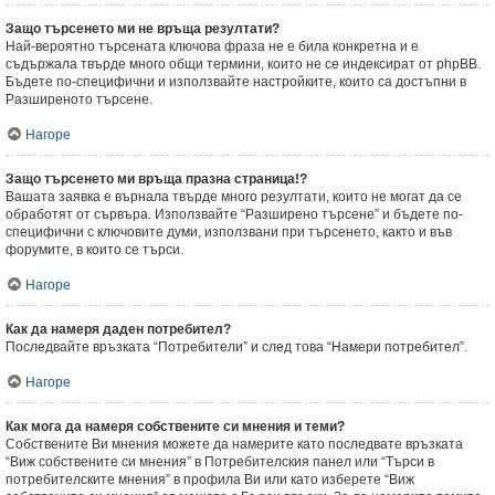
Защо търсенето ми не връща резултати?
Най-вероятно търсената ключова фраза не е била конкретна и е
съдържала твърде много общи термини, които не се индексират от phpBB.
Бъдете по-специфични и използвайте настройките, които са достъпни в
Разширеното търсене.
Нагоре
Защо търсенето ми връща празна страница!?
Вашата заявка е върнала твърде много резултати, които не могат да се
обработят от сървъра. Използвайте “Разширено търсене” и бъдете по-
специфични с ключовите думи, използвани при търсенето, както и във
форумите, в които се търси.
Нагоре
Как да намеря даден потребител?
Последвайте връзката “Потребители” и след това “Намери потребител”.
Нагоре
Как мога да намеря собствените си мнения и теми?
Собствените Ви мнения можете да намерите като последвате връзката
“Виж собствените си мнения” в Потребителския панел или “Търси в
потребителските мнения” в профила Ви или като изберете “Виж