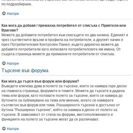
по подразбиране.
Нагоре
Как мога да добавя / премахна потребител от списъка с Приятели или
Врагове?
Можете да добавите потребител към списъците по два начина. Единият е
чрез съответните връзки в профила на потребителя, а другият начин е
през Потребителския Контролен Панел, където директно можете да
добавяте потребители като изписвате потребителските им имена. От
същата страница можете да премахнете потребители от списъка.
Нагоре
Търсене във форума
Как мога да търся във форум или форуми?
Въведете ключова дума в полето за търсене, което се намира горе дясно
на главната страница, форумите и темите. Можете да търсите в дадена
тема или форум, като ползвате полето за търсене, което се намира до
бутоните за публикуване на тема или мнение, когато се намирате
съответно във форум или тема. Разширеното търсене е достъпно от
бутона “Разширено търсене”, който се намира в дясно от полето за
търсене. В зависимост от стила на форума, местоположението и
функциите на полето за търсене могат да се различават.
Нагоре