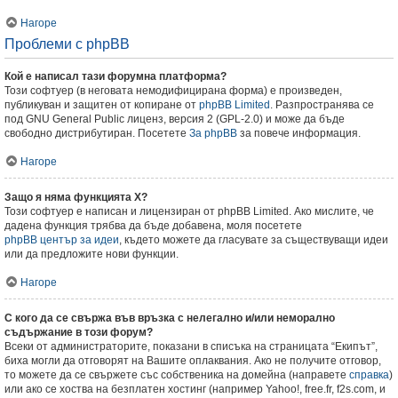
Нагоре
Проблеми с phpBB
Кой е написал тази форумна платформа?
Този софтуер (в неговата немодифицирана форма) е произведен,
публикуван и защитен от копиране от
phpBB Limited
. Разпространява се
под GNU General Public лиценз, версия 2 (GPL-2.0) и може да бъде
свободно дистрибутиран. Посетете
За phpBB
за повече информация.
Нагоре
Защо я няма функцията X?
Този софтуер е написан и лицензиран от phpBB Limited. Ако мислите, че
дадена функция трябва да бъде добавена, моля посетете
phpBB център за идеи
, където можете да гласувате за съществуващи идеи
или да предложите нови функции.
Нагоре
С кого да се свържа във връзка с нелегално и/или неморално
съдържание в този форум?
Всеки от администраторите, показани в списъка на страницата “Екипът”,
биха могли да отговорят на Вашите оплаквания. Ако не получите отговор,
то можете да се свържете със собственика на домейна (направете
справка
)
или ако се хоства на безплатен хостинг (например Yahoo!, free.fr, f2s.com, и