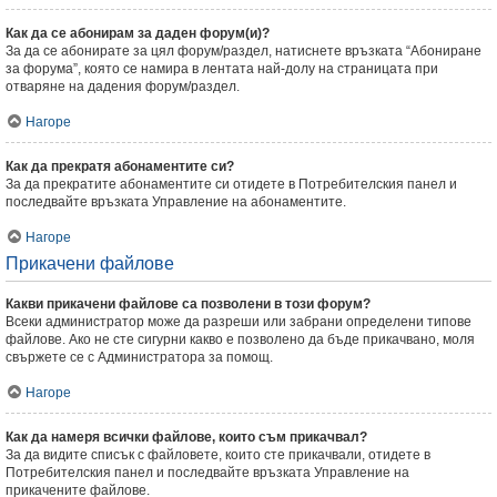
Как да се абонирам за даден форум(и)?
За да се абонирате за цял форум/раздел, натиснете връзката “Абониране
за форума”, която се намира в лентата най-долу на страницата при
отваряне на дадения форум/раздел.
Нагоре
Как да прекратя абонаментите си?
За да прекратите абонаментите си отидете в Потребителския панел и
последвайте връзката Управление на абонаментите.
Нагоре
Прикачени файлове
Какви прикачени файлове са позволени в този форум?
Всеки администратор може да разреши или забрани определени типове
файлове. Ако не сте сигурни какво е позволено да бъде прикачвано, моля
свържете се с Администратора за помощ.
Нагоре
Как да намеря всички файлове, които съм прикачвал?
За да видите списък с файловете, които сте прикачвали, отидете в
Потребителския панел и последвайте връзката Управление на
прикачените файлове.