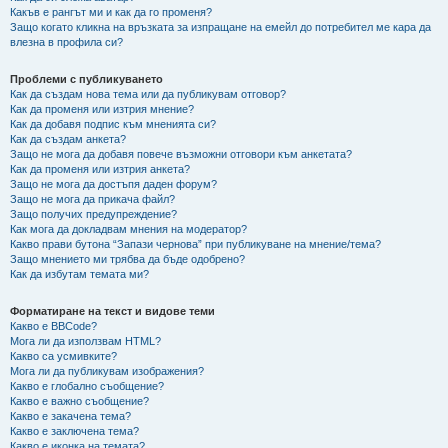
Какъв е рангът ми и как да го променя?
Защо когато кликна на връзката за изпращане на емейл до потребител ме кара да
влезна в профила си?
Проблеми с публикуването
Как да създам нова тема или да публикувам отговор?
Как да променя или изтрия мнение?
Как да добавя подпис към мненията си?
Как да създам анкета?
Защо не мога да добавя повече възможни отговори към анкетата?
Как да променя или изтрия анкета?
Защо не мога да достъпя даден форум?
Защо не мога да прикача файл?
Защо получих предупреждение?
Как мога да докладвам мнения на модератор?
Какво прави бутона “Запази чернова” при публикуване на мнение/тема?
Защо мнението ми трябва да бъде одобрено?
Как да избутам темата ми?
Форматиране на текст и видове теми
Какво е BBCode?
Мога ли да използвам HTML?
Какво са усмивките?
Мога ли да публикувам изображения?
Какво е глобално съобщение?
Какво е важно съобщение?
Какво е закачена тема?
Какво е заключена тема?
Какво е иконка на темата?