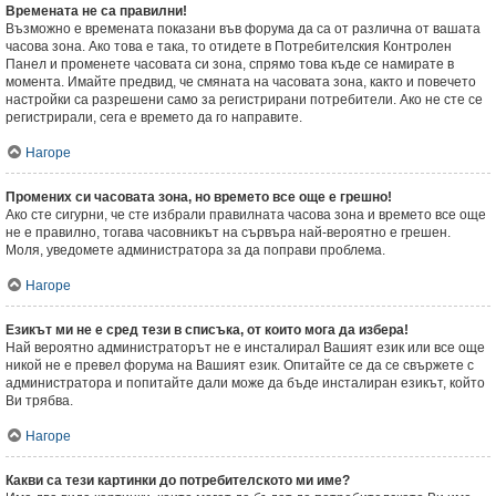
Времената не са правилни!
Възможно е времената показани във форума да са от различна от вашата
часова зона. Ако това е така, то отидете в Потребителския Контролен
Панел и променете часовата си зона, спрямо това къде се намирате в
момента. Имайте предвид, че смяната на часовата зона, както и повечето
настройки са разрешени само за регистрирани потребители. Ако не сте се
регистрирали, сега е времето да го направите.
Нагоре
Промених си часовата зона, но времето все още е грешно!
Ако сте сигурни, че сте избрали правилната часова зона и времето все още
не е правилно, тогава часовникът на сървъра най-вероятно е грешен.
Моля, уведомете администратора за да поправи проблема.
Нагоре
Езикът ми не е сред тези в списъка, от които мога да избера!
Най вероятно администраторът не е инсталирал Вашият език или все още
никой не е превел форума на Вашият език. Опитайте се да се свържете с
администратора и попитайте дали може да бъде инсталиран езикът, който
Ви трябва.
Нагоре
Какви са тези картинки до потребителското ми име?