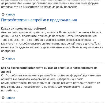
да работят. Ако имате проблеми с влизането или излизането от форума
изтриването на бисквитките би могло да реши проблема.
Нагоре
Потребителски настройки и предпочитания
Как да си променя настройките?
Ако сте регистриран потребител, всичките Ви настройки се пазят в базата
данни. За да ги промените, трябва да посетите Потребителския панел,
това е връзка, която се намира в менюто, което се показва, след като
кликнете на потребителското си име, намиращо се най-горе в дясно. Този
панел ще Ви даде възможност да промените всички Ваши предпочитания и
настройки.
Нагоре
Как да скрия потребителското си име от списъка с потребителите на
линия?
От Потребителския панел, в раздел “Настройки на форума”, ще намерите
опцията
Не показвай кога съм на линия
. Изберете
Да
и само
администраторите, модераторите и Вие ще виждате потребителското си
име в списъка с потребителите на линия. Ще имате статут на скрит
потребител.
Нагоре