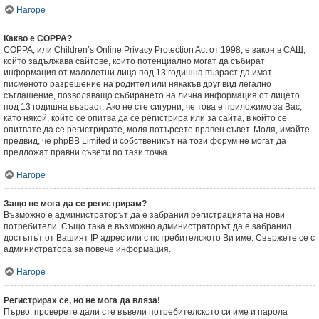
Нагоре
Какво е COPPA?
COPPA, или Children’s Online Privacy Protection Act от 1998, е закон в САЩ,
който задължава сайтове, които потенциално могат да събират
информация от малолетни лица под 13 годишна възраст да имат
писменото разрешение на родител или някакъв друг вид легално
съглашение, позволяващо събирането на лична информация от лицето
под 13 годишна възраст. Ако не сте сигурни, че това е приложимо за Вас,
като някой, който се опитва да се регистрира или за сайта, в който се
опитвате да се регистрирате, моля потърсете правен съвет. Моля, имайте
предвид, че phpBB Limited и собственикът на този форум не могат да
предложат правни съвети по тази точка.
Нагоре
Защо не мога да се регистрирам?
Възможно е администраторът да е забранил регистрацията на нови
потребители. Също така е възможно администраторът да е забранил
достъпът от Вашият IP адрес или с потребителското Ви име. Свържете се с
администратора за повече информация.
Нагоре
Регистрирах се, но не мога да вляза!
Първо, проверете дали сте въвели потребителското си име и парола