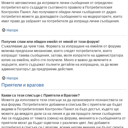
Можете автоматично да изтривате лични съобщения от определен
потребител като създадете съотвеното правило в Потребителския
Контролен Панел. Ако получавате обидни лични съобщения от даден
потребител можете да докладвате съобщението на модераторите, които
имат право да забранят на потребителя да изпраща лични съобщения.
Нагоре
Получих спам или обиден емейл от някой от този форум!
Съжаляваме да чуем това. Формата за изпращане на емейли от форума
включва предпазни механизми, които следят потребителите, които
изпращат такива съобщения, затова, моля изпратете на администратора
копие на емейла, който сте получили. Много е важно да включите и
хедърите, които съдържат пълните детайли на изпращача, за да може
администраторът да предприеме действия.
Нагоре
Приятели и врагове
Какви са тези списъци с Приятели и Врагове?
Можете да използвате тези списъци за да организирате познанствата си
във форума. Потребителите добавени в списъка Ви с приятели ще бъдат
видими в Потребителския Контролен Панел за бърз достъп, където ще
можете да виждате дали са на линия и да им пращате лични съобщения.
Ако се поддържа от темата (скина) на форума, мненията и съобщенията от
приятели могат да бъдат оцветени с различен цвят. Ако добавите
потребител в списъка си с врагове, всички негови мнения ще бъдат скрити