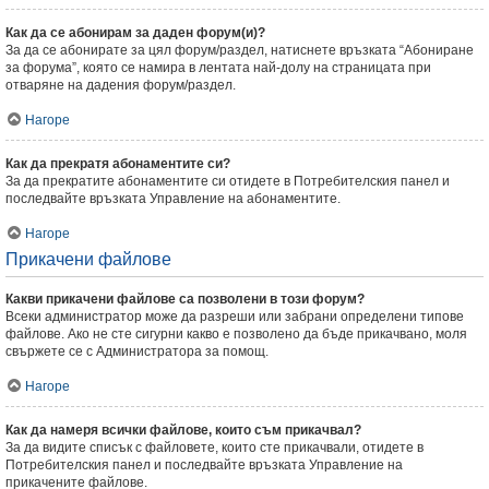
Как да се абонирам за даден форум(и)?
За да се абонирате за цял форум/раздел, натиснете връзката “Абониране
за форума”, която се намира в лентата най-долу на страницата при
отваряне на дадения форум/раздел.
Нагоре
Как да прекратя абонаментите си?
За да прекратите абонаментите си отидете в Потребителския панел и
последвайте връзката Управление на абонаментите.
Нагоре
Прикачени файлове
Какви прикачени файлове са позволени в този форум?
Всеки администратор може да разреши или забрани определени типове
файлове. Ако не сте сигурни какво е позволено да бъде прикачвано, моля
свържете се с Администратора за помощ.
Нагоре
Как да намеря всички файлове, които съм прикачвал?
За да видите списък с файловете, които сте прикачвали, отидете в
Потребителския панел и последвайте връзката Управление на
прикачените файлове.