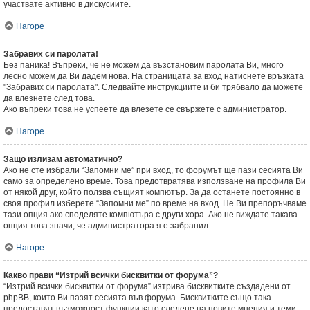
участвате активно в дискусиите.
Нагоре
Забравих си паролата!
Без паника! Въпреки, че не можем да възстановим паролата Ви, много
лесно можем да Ви дадем нова. На страницата за вход натиснете връзката
"Забравих си паролата". Следвайте инструкциите и би трябвало да можете
да влезнете след това.
Ако въпреки това не успеете да влезете се свържете с администратор.
Нагоре
Защо излизам автоматично?
Ако не сте избрали “Запомни ме” при вход, то форумът ще пази сесията Ви
само за определено време. Това предотвратява използване на профила Ви
от някой друг, който ползва същият компютър. За да останете постоянно в
своя профил изберете “Запомни ме” по време на вход. Не Ви препоръчваме
тази опция ако споделяте компютъра с други хора. Ако не виждате такава
опция това значи, че администратора я е забранил.
Нагоре
Какво прави “Изтрий всички бисквитки от форума”?
“Изтрий всички бисквитки от форума” изтрива бисквитките създадени от
phpBB, които Ви пазят сесията във форума. Бисквитките също така
предоставят възможност функции като следене на новите мнения и теми