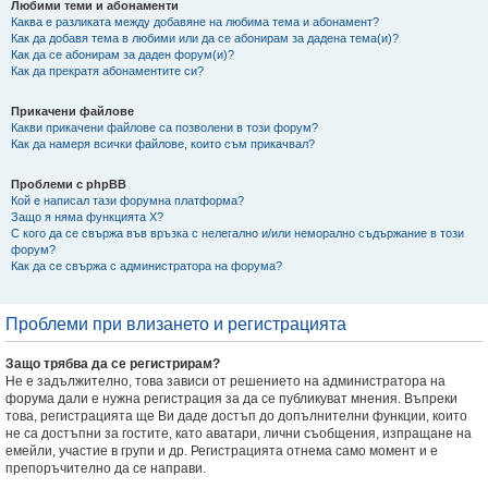
Любими теми и абонаменти
Каква е разликата между добавяне на любима тема и абонамент?
Как да добавя тема в любими или да се абонирам за дадена тема(и)?
Как да се абонирам за даден форум(и)?
Как да прекратя абонаментите си?
Прикачени файлове
Какви прикачени файлове са позволени в този форум?
Как да намеря всички файлове, които съм прикачвал?
Проблеми с phpBB
Кой е написал тази форумна платформа?
Защо я няма функцията X?
С кого да се свържа във връзка с нелегално и/или неморално съдържание в този
форум?
Как да се свържа с администратора на форума?
Проблеми при влизането и регистрацията
Защо трябва да се регистрирам?
Не е задължително, това зависи от решението на администратора на
форума дали е нужна регистрация за да се публикуват мнения. Въпреки
това, регистрацията ще Ви даде достъп до допълнителни функции, които
не са достъпни за гостите, като аватари, лични съобщения, изпращане на
емейли, участие в групи и др. Регистрацията отнема само момент и е
препоръчително да се направи.