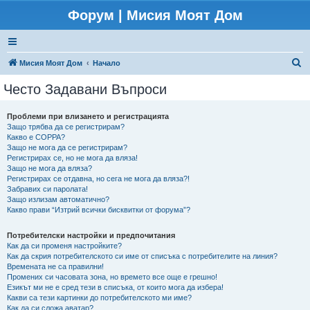
Форум | Мисия Моят Дом
Т
Мисия Моят Дом
Начало
ъ
Често Задавани Въпроси
р
с
Проблеми при влизането и регистрацията
Защо трябва да се регистрирам?
е
Какво е COPPA?
н
Защо не мога да се регистрирам?
Регистрирах се, но не мога да вляза!
е
Защо не мога да вляза?
Регистрирах се отдавна, но сега не мога да вляза?!
Забравих си паролата!
Защо излизам автоматично?
Какво прави “Изтрий всички бисквитки от форума”?
Потребителски настройки и предпочитания
Как да си променя настройките?
Как да скрия потребителското си име от списъка с потребителите на линия?
Времената не са правилни!
Промених си часовата зона, но времето все още е грешно!
Езикът ми не е сред тези в списъка, от които мога да избера!
Какви са тези картинки до потребителското ми име?
Как да си сложа аватар?