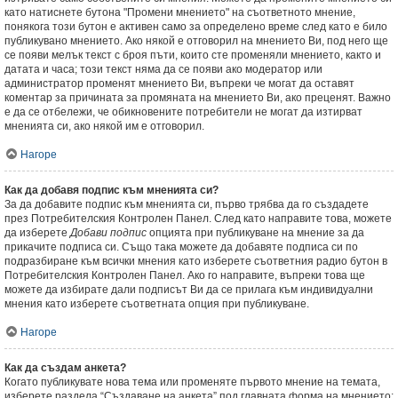
като натиснете бутона "Промени мнението" на съответното мнение,
понякога този бутон е активен само за определено време след като е било
публикувано мнението. Ако някой е отговорил на мнението Ви, под него ще
се появи мелък текст с броя пъти, които сте променяли мнението, както и
датата и часа; този текст няма да се появи ако модератор или
администратор променят мнението Ви, въпреки че могат да оставят
коментар за причината за промяната на мнението Ви, ако преценят. Важно
е да се отбележи, че обикновените потребители не могат да изтирват
мненията си, ако някой им е отговорил.
Нагоре
Как да добавя подпис към мненията си?
За да добавите подпис към мненията си, първо трябва да го създадете
през Потребителския Контролен Панел. След като направите това, можете
да изберете
Добави подпис
опцията при публикуване на мнение за да
прикачите подписа си. Също така можете да добавяте подписа си по
подразбиране към всички мнения като изберете съответния радио бутон в
Потребителския Контролен Панел. Ако го направите, въпреки това ще
можете да избирате дали подписът Ви да се прилага към индивидуални
мнения като изберете съответната опция при публикуване.
Нагоре
Как да създам анкета?
Когато публикувате нова тема или променяте първото мнение на темата,
изберете раздела “Създаване на анкета” под главната форма на мнението;