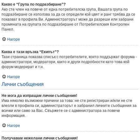
Какво е “Група по подразбиране”?
Ако сте член на повече от една потребителска група, Вашата група по
подразбиране се използва за да се определи кой цвят и ранг трябва да се
показват в профила Ви. Администраторът може да разреши или забрани
промяната на групата по подразбиране от Потребителския Контролен
Панел.
Нагоре
Каква е тази връзка “Екипът”?
Тази страница показва списък с потребителите, които поддържат форума -
администратори, модератори, както и други подробности като това кой
форум модерират и т.н.
Нагоре
Лични съобщения
Не мога да изпращам лични съобщения!
Има няколко възможни причини за това: не сте регистриран и/или не сте
влезли в профила си, администраторът е забранил личните съобщения за
всички или само за Вас. Свържете се с администратора за повече
информация.
Нагоре
Получавам нежелани лични съобщения!