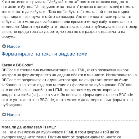
Като натиснете връзката “Избутай темата”, която се показва след като
натиснете бутона “Инструменти за темата” (иконка с гаечен ключ) в темата,
която искате да избутате. Така ще “избутате” темата най-горе на първа
страница във форума, в който се намира. Ако не виждате тази връзка, то
избутването може да е забранено или времето между избутванията не е
изминало. Можете да избутате темата като просто публикувате нов отговор
в нея, но преди това се уверете, че това не е в разрез с правилата на
форума.
Нагоре
Форматиране на текст и видове теми
Какво е BBCode?
BBCode е специална имплементация на HTML, която позволява широк
контрол на форматирането на дадени обекти в мнението. Използването на
BBCode се разрешава от администратора, но също така може да бъде
забранено за всяко отделно мнение от формата за публикуване. BBCode
сам по себе си е подобен на HTML, но таговете му са затворени в
квадратни скоби [ и ], а не в < и >. За повече информация относно BBCode
вижте упътването за BBCode, което можете да намерите във формата за
публикуване.
Нагоре
Мога ли да използвам HTML?
Не. Не е възможно да публикувате HTML в този форум и той да се
възпроизведе като такъв. Голяма част от форматирането, което се