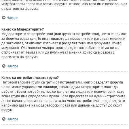
модераторски права във всички форуми, отново, ако това им е позволено от
създателя на форума.
Нагоре
Какво са Модераторите?
Модераторите са потребители (или група от потребители), които се грижат
за форума всеки ден. Те имат правото да променят или изтриват мнения и
да заключват, отключват, изтриват и разделят теми във форумите, които
модерират. Обикновено модераторите следят потребителите да не се
отклоняват от темата или да публикуват мнения, които са в разрез с
правилата на форума.
Нагоре
Какво са потребителските групи?
Потребителските групи са групи от потребители, които разделят форума
на по-малки управляеми единици, с които администраторите могат да
работят. Всеки потребител може да членува в една или повече групи, като
всяка група има определени права. Това предоставя на администраторите
лесен начин за промяна на правата на много потребители наведнъж, като
например даване на модераторски права или даване на достъп до скрит
форум.
Нагоре