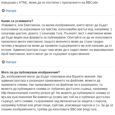
извършва с HTML, може да се постигне с прилагането на BBCode.
Нагоре
Какво са усмивките?
Усмивките, или Емотикони, са малки изображения, които могат да бъдат
използвани за изразяване на чувства, използвайки кратък код, например :)
означава щастие, докато :( означава тъга. Пълният лист с емотикони може
да бъде видян във формата за публикуване. Опитайте се да не използвате
прекалено много емотикони, защото мнението може да стане трудно
четимо и модератор може да промени съдържанието му или направо да го
изтрие. Администратора също така може да е задал лимит на максималния
брой емотикони, които могат да се съдържат в едно мнение.
Нагоре
Мога ли да публикувам изображения?
Да, изображения могат да бъдат показвани във Вашите мнения. Ако
администратора е разрешил прикачването на файлове, можете да
прикачите снимка. Ако прикачването на файлове не е разрешено, то
можете да публикувате снимка от публично достъпен сървър, например
http://www.example.com/my-picture.gif. Не можете да публикувате снимка от
връзка към локалния Ви компютър (освен ако той не е публично достъпен
сървър), нито снимки, съхранявани зад механизъм за защита с парола,
например hotmail или gmail пощи, сайтове, изискващи парола и т.н. За да се
покаже изображението, трябва да използвате BBCode [img] тага.