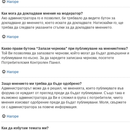
Нагоре
Как мога да докладвам мнения на модератор?
Ако администратора го е позволил, би трябвало да видите бутон за
докладване до мнението, което искате да докладвате. Натискайки го, ще
трябва да следвате указаните стъпки за да докладвате мнението.
Нагоре
Какво прави бутона “Запази чернова” при публикуване на мнение/тема?
Той Ви позволява да запазвате чернови, който могат да бъдат довършени и
публикувани по-късно. За да заредите записана чернова, посетете
Потребителския Контролен Панел.
Нагоре
Защо мнението ми трябва да бъде одобрено?
Администраторът може да е решил, че мненията, които публикувате във
форума се нуждаят от преглед преди да бъдат публикувани. Също така е
възможно администратора да Ви е сложил в група с потребители, чиито
мнения изискват одобрение преди да бъдат публикувани. Моля, свържете
се с администратора за повече информация.
Нагоре
Как да избутам темата ми?