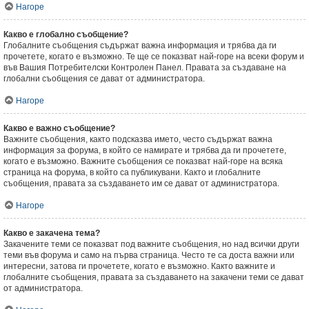
Нагоре
Какво е глобално съобщение?
Глобалните съобщения съдържат важна информация и трябва да ги
прочетете, когато е възможно. Те ще се показват най-горе на всеки форум и
във Вашия Потребителски Контролен Панел. Правата за създаване на
глобални съобщения се дават от администратора.
Нагоре
Какво е важно съобщение?
Важните съобщения, както подсказва името, често съдържат важна
информация за форума, в който се намирате и трябва да ги прочетете,
когато е възможно. Важните съобщения се показват най-горе на всяка
страница на форума, в който са публикувани. Както и глобалните
съобщения, правата за създаването им се дават от администратора.
Нагоре
Какво е закачена тема?
Закачените теми се показват под важните съобщения, но над всички други
теми във форума и само на първа страница. Често те са доста важни или
интересни, затова ги прочетете, когато е възможно. Както важните и
глобалните съобщения, правата за създаването на закачени теми се дават
от администратора.