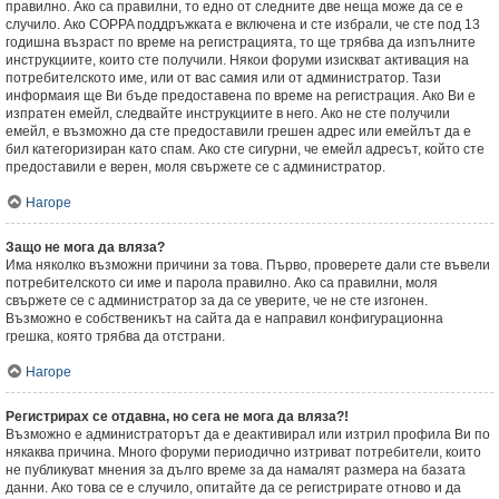
правилно. Ако са правилни, то едно от следните две неща може да се е
случило. Ако COPPA поддръжката е включена и сте избрали, че сте под 13
годишна възраст по време на регистрацията, то ще трябва да изпълните
инструкциите, които сте получили. Някои форуми изискват активация на
потребителското име, или от вас самия или от администратор. Тази
информаия ще Ви бъде предоставена по време на регистрация. Ако Ви е
изпратен емейл, следвайте инструкциите в него. Ако не сте получили
емейл, е възможно да сте предоставили грешен адрес или емейлът да е
бил категоризиран като спам. Ако сте сигурни, че емейл адресът, който сте
предоставили е верен, моля свържете се с администратор.
Нагоре
Защо не мога да вляза?
Има няколко възможни причини за това. Първо, проверете дали сте въвели
потребителското си име и парола правилно. Ако са правилни, моля
свържете се с администратор за да се уверите, че не сте изгонен.
Възможно е собственикът на сайта да е направил конфигурационна
грешка, която трябва да отстрани.
Нагоре
Регистрирах се отдавна, но сега не мога да вляза?!
Възможно е администраторът да е деактивирал или изтрил профила Ви по
някаква причина. Много форуми периодично изтриват потребители, които
не публикуват мнения за дълго време за да намалят размера на базата
данни. Ако това се е случило, опитайте да се регистрирате отново и да