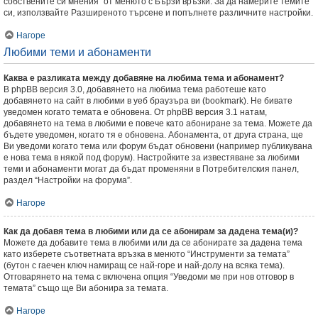
собствените си мнения” от менюто с Бързи връзки. За да намерите темите
си, използвайте Разширеното търсене и попълнете различните настройки.
Нагоре
Любими теми и абонаменти
Каква е разликата между добавяне на любима тема и абонамент?
В phpBB версия 3.0, добавянето на любима тема работеше като
добавянето на сайт в любими в уеб браузъра ви (bookmark). Не бивате
уведомен когато темата е обновена. От phpBB версия 3.1 натам,
добавянето на тема в любими е повече като абониране за тема. Можете да
бъдете уведомен, когато тя е обновена. Абонамента, от друга страна, ще
Ви уведоми когато тема или форум бъдат обновени (например публикувана
е нова тема в някой под форум). Настройките за известяване за любими
теми и абонаменти могат да бъдат променяни в Потребителския панел,
раздел “Настройки на форума”.
Нагоре
Как да добавя тема в любими или да се абонирам за дадена тема(и)?
Можете да добавите тема в любими или да се абонирате за дадена тема
като изберете съответната връзка в менюто “Инструменти за темата”
(бутон с гаечен ключ намиращ се най-горе и най-долу на всяка тема).
Отговарянето на тема с включена опция “Уведоми ме при нов отговор в
темата” също ще Ви абонира за темата.
Нагоре