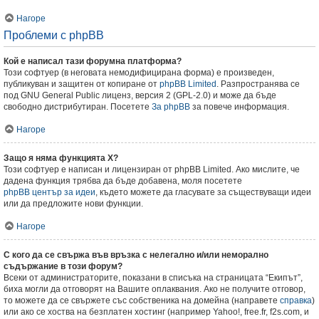
Нагоре
Проблеми с phpBB
Кой е написал тази форумна платформа?
Този софтуер (в неговата немодифицирана форма) е произведен,
публикуван и защитен от копиране от
phpBB Limited
. Разпространява се
под GNU General Public лиценз, версия 2 (GPL-2.0) и може да бъде
свободно дистрибутиран. Посетете
За phpBB
за повече информация.
Нагоре
Защо я няма функцията X?
Този софтуер е написан и лицензиран от phpBB Limited. Ако мислите, че
дадена функция трябва да бъде добавена, моля посетете
phpBB център за идеи
, където можете да гласувате за съществуващи идеи
или да предложите нови функции.
Нагоре
С кого да се свържа във връзка с нелегално и/или неморално
съдържание в този форум?
Всеки от администраторите, показани в списъка на страницата “Екипът”,
биха могли да отговорят на Вашите оплаквания. Ако не получите отговор,
то можете да се свържете със собственика на домейна (направете
справка
)
или ако се хоства на безплатен хостинг (например Yahoo!, free.fr, f2s.com, и