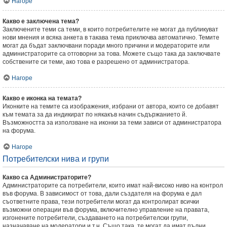
Нагоре
Какво е заключена тема?
Заключените теми са теми, в които потребителите не могат да публикуват
нови мнения и всяка анкета в такава тема приключва автоматично. Темите
могат да бъдат заключвани поради много причини и модераторите или
администраторите са отговорни за това. Можете също така да заключвате
собствените си теми, ако това е разрешено от администратора.
Нагоре
Какво е иконка на темата?
Иконките на темите са изображения, избрани от автора, които се добавят
към темата за да индикират по някакъв начин съдържанието й.
Възможността за използване на иконки за теми зависи от администратора
на форума.
Нагоре
Потребителски нива и групи
Какво са Администраторите?
Администраторите са потребители, които имат най-високо ниво на контрол
във форума. В зависимост от това, дали създателя на форума е дал
съответните права, тези потребители могат да контролират всички
възможни операции във форума, включително управление на правата,
изгонените потребители, създаването на потребителски групи,
назначаване на модератори и т.н. Също така, те могат да имат пълни