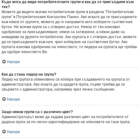
Къде мога да видя потребителските групи и как да се присъединя към
тях?
Можете да видите всички потребителски групи в раздела “Потребителски
групи” в Потребителския Контролен Панел. Ако искате да се присъедините
към някоя от групите, можете да го направите като изберете съответния
бутон. Не всички групи са с отворен достъп. Някои от тях изискват
одобрение за присъединяване, някои са затворени, а някои даже са
невидими за другите потребители. Ако групата е с отворен достъп, можете
да се присъедините към нея, чрез избиране на съответния бутон. Ако
групата изисква одобрение на членството, то лидера на групата ще трябва
да одобри членството Ви.
Нагоре
Как да стана лидер на група?
Лидер на групата обикновено се избира при създаването на групата от
администратора. Ако искате да създадете група, първо трябва да се
свържете с администратора, например чрез лично съобщение.
Нагоре
Защо някои групи са с различен цвят?
Администраторът може да задава различен цвят на потребителите от
дадена група за по-лесно идентифициране на членовете на тази група.
Нагоре