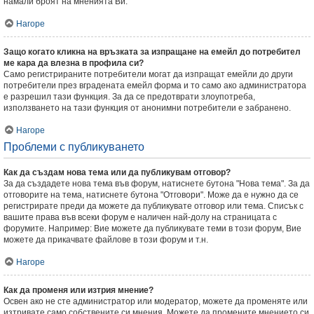
намали броят на мненията Ви.
Нагоре
Защо когато кликна на връзката за изпращане на емейл до потребител
ме кара да влезна в профила си?
Само регистрираните потребители могат да изпращат емейли до други
потребители през вградената емейл форма и то само ако администратора
е разрешил тази функция. За да се предотврати злоупотреба,
използването на тази функция от анонимни потребители е забранено.
Нагоре
Проблеми с публикуването
Как да създам нова тема или да публикувам отговор?
За да създадете нова тема във форум, натиснете бутона "Нова тема". За да
отговорите на тема, натиснете бутона "Отговори". Може да е нужно да се
регистрирате преди да можете да публикувате отговор или тема. Списък с
вашите права във всеки форум е наличен най-долу на страницата с
форумите. Например: Вие можете да публикувате теми в този форум, Вие
можете да прикачвате файлове в този форум и т.н.
Нагоре
Как да променя или изтрия мнение?
Освен ако не сте администратор или модератор, можете да променяте или
изтривате само собствените си мнения. Можете да промените мнението си