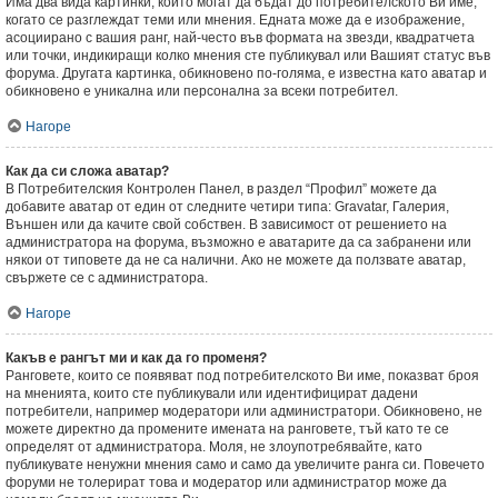
Има два вида картинки, които могат да бъдат до потребителското Ви име,
когато се разглеждат теми или мнения. Едната може да е изображение,
асоциирано с вашия ранг, най-често във формата на звезди, квадратчета
или точки, индикиращи колко мнения сте публикувал или Вашият статус във
форума. Другата картинка, обикновено по-голяма, е известна като аватар и
обикновено е уникална или персонална за всеки потребител.
Нагоре
Как да си сложа аватар?
В Потребителския Контролен Панел, в раздел “Профил” можете да
добавите аватар от един от следните четири типа: Gravatar, Галерия,
Външен или да качите свой собствен. В зависимост от решението на
администратора на форума, възможно е аватарите да са забранени или
някои от типовете да не са налични. Ако не можете да ползвате аватар,
свържете се с администратора.
Нагоре
Какъв е рангът ми и как да го променя?
Ранговете, които се появяват под потребителското Ви име, показват броя
на мненията, които сте публикували или идентифицират дадени
потребители, например модератори или администратори. Обикновено, не
можете директно да промените имената на ранговете, тъй като те се
определят от администратора. Моля, не злоупотребявайте, като
публикувате ненужни мнения само и само да увеличите ранга си. Повечето
форуми не толерират това и модератор или администратор може да