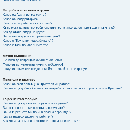
Потребителски нива и групи
Какво са Администраторите?
Какво са Модераторите?
Какво са потребителските групи?
Къде мога да видя потребителските групи и как да се присъединя към тях?
Как да стана лидер на група?
Защо някои групи са с различен цвят?
Какво е “Група по подразбиране”?
Каква е тази връзка “Екипът”?
Лични съобщения
Не мога да изпращам лични съобщения!
Получавам нежелани лични съобщения!
Получих спам или обиден емейл от някой от този форум!
Приятели и врагове
Какви са тези списъци с Приятели и Врагове?
Как мога да добавя / премахна потребител от списъка с Приятели или Врагове?
Търсене във форума
Как мога да търся във форум или форуми?
Защо търсенето ми не връща резултати?
Защо търсенето ми връща празна страница!?
Как да намеря даден потребител?
Как мога да намеря собствените си мнения и теми?