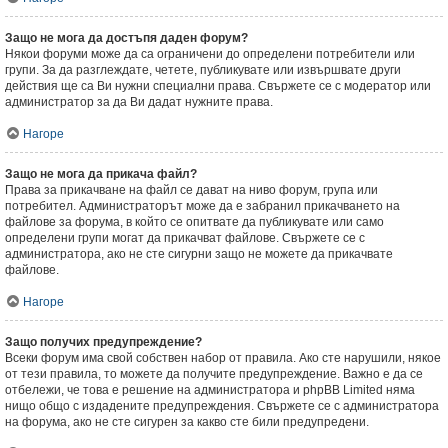
Защо не мога да достъпя даден форум?
Някои форуми може да са ограничени до определени потребители или
групи. За да разглеждате, четете, публикувате или извършвате други
действия ще са Ви нужни специални права. Свържете се с модератор или
администратор за да Ви дадат нужните права.
Нагоре
Защо не мога да прикача файл?
Права за прикачване на файл се дават на ниво форум, група или
потребител. Администраторът може да е забранил прикачването на
файлове за форума, в който се опитвате да публикувате или само
определени групи могат да прикачват файлове. Свържете се с
администратора, ако не сте сигурни защо не можете да прикачвате
файлове.
Нагоре
Защо получих предупреждение?
Всеки форум има свой собствен набор от правила. Ако сте нарушили, някое
от тези правила, то можете да получите предупреждение. Важно е да се
отбележи, че това е решение на администратора и phpBB Limited няма
нищо общо с издадените предупреждения. Свържете се с администратора
на форума, ако не сте сигурен за какво сте били предупредени.