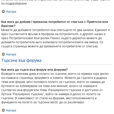
по подразбиране.
Нагоре
Как мога да добавя / премахна потребител от списъка с Приятели или
Врагове?
Можете да добавите потребител към списъците по два начина. Единият е
чрез съответните връзки в профила на потребителя, а другият начин е
през Потребителския Контролен Панел, където директно можете да
добавяте потребители като изписвате потребителските им имена. От
същата страница можете да премахнете потребители от списъка.
Нагоре
Търсене във форума
Как мога да търся във форум или форуми?
Въведете ключова дума в полето за търсене, което се намира горе дясно
на главната страница, форумите и темите. Можете да търсите в дадена
тема или форум, като ползвате полето за търсене, което се намира до
бутоните за публикуване на тема или мнение, когато се намирате
съответно във форум или тема. Разширеното търсене е достъпно от
бутона “Разширено търсене”, който се намира в дясно от полето за
търсене. В зависимост от стила на форума, местоположението и
функциите на полето за търсене могат да се различават.
Нагоре