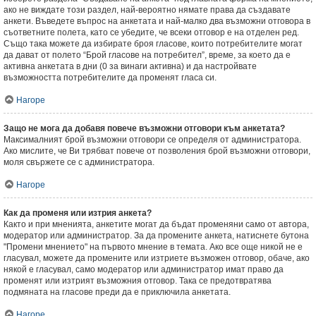
ако не виждате този раздел, най-вероятно нямате права да създавате
анкети. Въведете въпрос на анкетата и най-малко два възможни отговора в
съответните полета, като се убедите, че всеки отговор е на отделен ред.
Също така можете да избирате броя гласове, които потребителите могат
да дават от полето “Брой гласове на потребител”, време, за което да е
активна анкетата в дни (0 за винаги активна) и да настройвате
възможността потребителите да променят гласа си.
Нагоре
Защо не мога да добавя повече възможни отговори към анкетата?
Максималният брой възможни отговори се определя от администратора.
Ако мислите, че Ви трябват повече от позволения брой възможни отговори,
моля свържете се с администратора.
Нагоре
Как да променя или изтрия анкета?
Както и при мненията, анкетите могат да бъдат променяни само от автора,
модератор или администратор. За да промените анкета, натиснете бутона
"Промени мнението" на първото мнение в темата. Ако все още никой не е
гласувал, можете да промените или изтриете възможен отговор, обаче, ако
някой е гласувал, само модератор или администратор имат право да
променят или изтрият възможния отговор. Така се предотвратява
подмяната на гласове преди да е приключила анкетата.
Нагоре