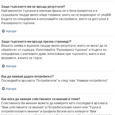
Защо търсенето ми не връща резултати?
Най-вероятно търсената ключова фраза не е била конкретна и е
съдържала твърде много общи термини, които не се индексират от phpBB.
Бъдете по-специфични и използвайте настройките, които са достъпни в
Разширеното търсене.
Нагоре
Защо търсенето ми връща празна страница!?
Вашата заявка е върнала твърде много резултати, които не могат да се
обработят от сървъра. Използвайте “Разширено търсене” и бъдете по-
специфични с ключовите думи, използвани при търсенето, както и във
форумите, в които се търси.
Нагоре
Как да намеря даден потребител?
Последвайте връзката “Потребители” и след това “Намери потребител”.
Нагоре
Как мога да намеря собствените си мнения и теми?
Собствените Ви мнения можете да намерите като последвате връзката
“Виж собствените си мнения” в Потребителския панел или “Търси в
потребителските мнения” в профила Ви или като изберете “Виж