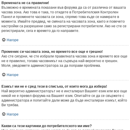
Времената не са правилни!
Възможно е времената показани във форума да са от различна от вашата
часова зона. Ако това е така, то отидете в Потребителския Контролен
Панел и променете часовата си зона, спрямо това къде се намирате в
момента. Имайте предвид, че смяната на часовата зона, както и повечето
настройки са разрешени само за регистрирани потребители. Ако не сте се
регистрирали, сега е времето да го направите.
Нагоре
Промених си часовата зона, но времето все още е грешно!
Ако сте сигурни, че сте избрали правилната часова зона и времето все още
не е правилно, тогава часовникът на сървъра най-вероятно е грешен.
Моля, уведомете администратора за да поправи проблема.
Нагоре
Езикът ми не е сред тези в списъка, от които мога да избера!
Най вероятно администраторът не е инсталирал Вашият език или все още
никой не е превел форума на Вашият език. Опитайте се да се свържете с
администратора и попитайте дали може да бъде инсталиран езикът, който
Ви трябва.
Нагоре
Какви са тези картинки до потребителското ми име?