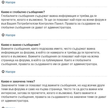
Нагоре
Какво е глобално съобщение?
Глобалните съобщения съдържат важна информация и трябва да ги
прочетете, когато е възможно. Те ще се показват най-горе на всеки форум и
във Вашия Потребителски Контролен Панел. Правата за създаване на
глобални съобщения се дават от администратора.
Нагоре
Какво е важно съобщение?
Важните съобщения, както подсказва името, често съдържат важна
информация за форума, в който се намирате и трябва да ги прочетете,
когато е възможно. Важните съобщения се показват най-горе на всяка
страница на форума, в който са публикувани. Както и глобалните
съобщения, правата за създаването им се дават от администратора.
Нагоре
Какво е закачена тема?
Закачените теми се показват под важните съобщения, но над всички други
теми във форума и само на първа страница. Често те са доста важни или
интересни, затова ги прочетете, когато е възможно. Както важните и
глобалните съобщения, правата за създаването на закачени теми се дават
от администратора.