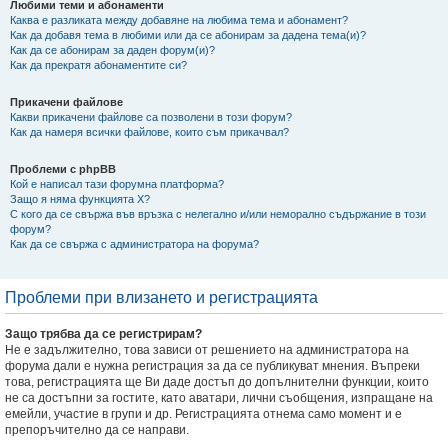
Любими теми и абонаменти
Каква е разликата между добавяне на любима тема и абонамент?
Как да добавя тема в любими или да се абонирам за дадена тема(и)?
Как да се абонирам за даден форум(и)?
Как да прекратя абонаментите си?
Прикачени файлове
Какви прикачени файлове са позволени в този форум?
Как да намеря всички файлове, които съм прикачвал?
Проблеми с phpBB
Кой е написал тази форумна платформа?
Защо я няма функцията X?
С кого да се свържа във връзка с нелегално и/или неморално съдържание в този
форум?
Как да се свържа с администратора на форума?
Проблеми при влизането и регистрацията
Защо трябва да се регистрирам?
Не е задължително, това зависи от решението на администратора на
форума дали е нужна регистрация за да се публикуват мнения. Въпреки
това, регистрацията ще Ви даде достъп до допълнителни функции, които
не са достъпни за гостите, като аватари, лични съобщения, изпращане на
емейли, участие в групи и др. Регистрацията отнема само момент и е
препоръчително да се направи.