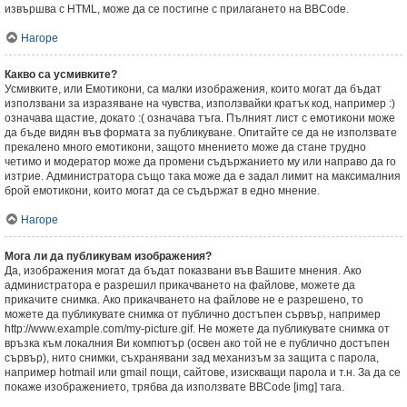
извършва с HTML, може да се постигне с прилагането на BBCode.
Нагоре
Какво са усмивките?
Усмивките, или Емотикони, са малки изображения, които могат да бъдат
използвани за изразяване на чувства, използвайки кратък код, например :)
означава щастие, докато :( означава тъга. Пълният лист с емотикони може
да бъде видян във формата за публикуване. Опитайте се да не използвате
прекалено много емотикони, защото мнението може да стане трудно
четимо и модератор може да промени съдържанието му или направо да го
изтрие. Администратора също така може да е задал лимит на максималния
брой емотикони, които могат да се съдържат в едно мнение.
Нагоре
Мога ли да публикувам изображения?
Да, изображения могат да бъдат показвани във Вашите мнения. Ако
администратора е разрешил прикачването на файлове, можете да
прикачите снимка. Ако прикачването на файлове не е разрешено, то
можете да публикувате снимка от публично достъпен сървър, например
http://www.example.com/my-picture.gif. Не можете да публикувате снимка от
връзка към локалния Ви компютър (освен ако той не е публично достъпен
сървър), нито снимки, съхранявани зад механизъм за защита с парола,
например hotmail или gmail пощи, сайтове, изискващи парола и т.н. За да се
покаже изображението, трябва да използвате BBCode [img] тага.