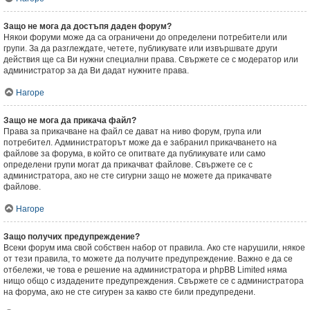
Защо не мога да достъпя даден форум?
Някои форуми може да са ограничени до определени потребители или
групи. За да разглеждате, четете, публикувате или извършвате други
действия ще са Ви нужни специални права. Свържете се с модератор или
администратор за да Ви дадат нужните права.
Нагоре
Защо не мога да прикача файл?
Права за прикачване на файл се дават на ниво форум, група или
потребител. Администраторът може да е забранил прикачването на
файлове за форума, в който се опитвате да публикувате или само
определени групи могат да прикачват файлове. Свържете се с
администратора, ако не сте сигурни защо не можете да прикачвате
файлове.
Нагоре
Защо получих предупреждение?
Всеки форум има свой собствен набор от правила. Ако сте нарушили, някое
от тези правила, то можете да получите предупреждение. Важно е да се
отбележи, че това е решение на администратора и phpBB Limited няма
нищо общо с издадените предупреждения. Свържете се с администратора
на форума, ако не сте сигурен за какво сте били предупредени.