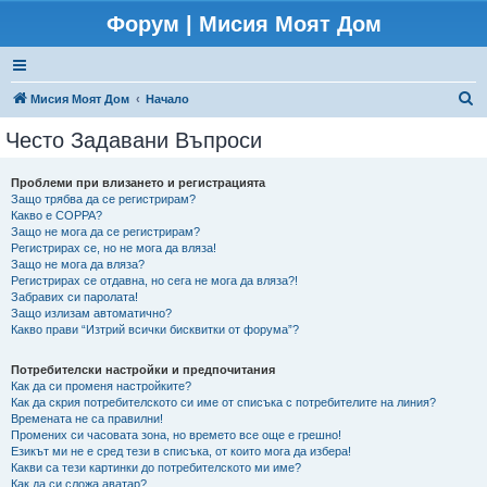
Форум | Мисия Моят Дом
Т
Мисия Моят Дом
Начало
ъ
Често Задавани Въпроси
р
с
Проблеми при влизането и регистрацията
Защо трябва да се регистрирам?
е
Какво е COPPA?
н
Защо не мога да се регистрирам?
Регистрирах се, но не мога да вляза!
е
Защо не мога да вляза?
Регистрирах се отдавна, но сега не мога да вляза?!
Забравих си паролата!
Защо излизам автоматично?
Какво прави “Изтрий всички бисквитки от форума”?
Потребителски настройки и предпочитания
Как да си променя настройките?
Как да скрия потребителското си име от списъка с потребителите на линия?
Времената не са правилни!
Промених си часовата зона, но времето все още е грешно!
Езикът ми не е сред тези в списъка, от които мога да избера!
Какви са тези картинки до потребителското ми име?
Как да си сложа аватар?