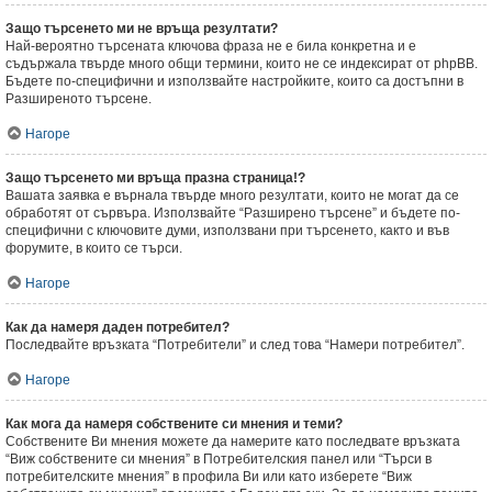
Защо търсенето ми не връща резултати?
Най-вероятно търсената ключова фраза не е била конкретна и е
съдържала твърде много общи термини, които не се индексират от phpBB.
Бъдете по-специфични и използвайте настройките, които са достъпни в
Разширеното търсене.
Нагоре
Защо търсенето ми връща празна страница!?
Вашата заявка е върнала твърде много резултати, които не могат да се
обработят от сървъра. Използвайте “Разширено търсене” и бъдете по-
специфични с ключовите думи, използвани при търсенето, както и във
форумите, в които се търси.
Нагоре
Как да намеря даден потребител?
Последвайте връзката “Потребители” и след това “Намери потребител”.
Нагоре
Как мога да намеря собствените си мнения и теми?
Собствените Ви мнения можете да намерите като последвате връзката
“Виж собствените си мнения” в Потребителския панел или “Търси в
потребителските мнения” в профила Ви или като изберете “Виж