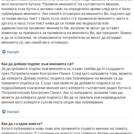
като натиснете бутона "Промени мнението" на съответното мнение,
понякога този бутон е активен само за определено време след като е било
публикувано мнението. Ако някой е отговорил на мнението Ви, под него ще
се появи мелък текст с броя пъти, които сте променяли мнението, както и
датата и часа; този текст няма да се появи ако модератор или
администратор променят мнението Ви, въпреки че могат да оставят
коментар за причината за промяната на мнението Ви, ако преценят. Важно
е да се отбележи, че обикновените потребители не могат да изтирват
мненията си, ако някой им е отговорил.
Нагоре
Как да добавя подпис към мненията си?
За да добавите подпис към мненията си, първо трябва да го създадете
през Потребителския Контролен Панел. След като направите това, можете
да изберете
Добави подпис
опцията при публикуване на мнение за да
прикачите подписа си. Също така можете да добавяте подписа си по
подразбиране към всички мнения като изберете съответния радио бутон в
Потребителския Контролен Панел. Ако го направите, въпреки това ще
можете да избирате дали подписът Ви да се прилага към индивидуални
мнения като изберете съответната опция при публикуване.
Нагоре
Как да създам анкета?
Когато публикувате нова тема или променяте първото мнение на темата,
изберете раздела “Създаване на анкета” под главната форма на мнението;