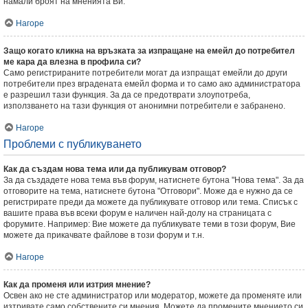
намали броят на мненията Ви.
Нагоре
Защо когато кликна на връзката за изпращане на емейл до потребител
ме кара да влезна в профила си?
Само регистрираните потребители могат да изпращат емейли до други
потребители през вградената емейл форма и то само ако администратора
е разрешил тази функция. За да се предотврати злоупотреба,
използването на тази функция от анонимни потребители е забранено.
Нагоре
Проблеми с публикуването
Как да създам нова тема или да публикувам отговор?
За да създадете нова тема във форум, натиснете бутона "Нова тема". За да
отговорите на тема, натиснете бутона "Отговори". Може да е нужно да се
регистрирате преди да можете да публикувате отговор или тема. Списък с
вашите права във всеки форум е наличен най-долу на страницата с
форумите. Например: Вие можете да публикувате теми в този форум, Вие
можете да прикачвате файлове в този форум и т.н.
Нагоре
Как да променя или изтрия мнение?
Освен ако не сте администратор или модератор, можете да променяте или
изтривате само собствените си мнения. Можете да промените мнението си