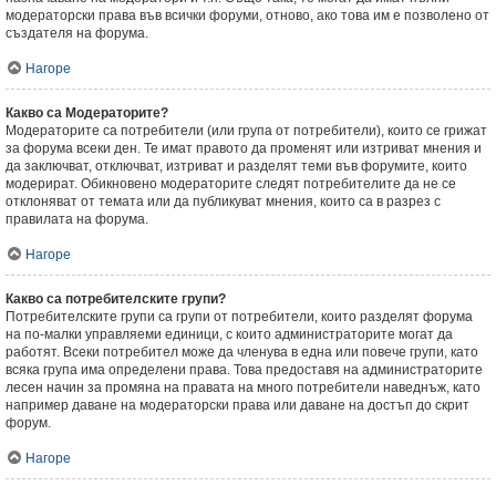
модераторски права във всички форуми, отново, ако това им е позволено от
създателя на форума.
Нагоре
Какво са Модераторите?
Модераторите са потребители (или група от потребители), които се грижат
за форума всеки ден. Те имат правото да променят или изтриват мнения и
да заключват, отключват, изтриват и разделят теми във форумите, които
модерират. Обикновено модераторите следят потребителите да не се
отклоняват от темата или да публикуват мнения, които са в разрез с
правилата на форума.
Нагоре
Какво са потребителските групи?
Потребителските групи са групи от потребители, които разделят форума
на по-малки управляеми единици, с които администраторите могат да
работят. Всеки потребител може да членува в една или повече групи, като
всяка група има определени права. Това предоставя на администраторите
лесен начин за промяна на правата на много потребители наведнъж, като
например даване на модераторски права или даване на достъп до скрит
форум.
Нагоре