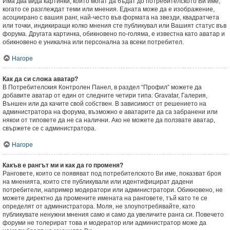
Има два вида картинки, които могат да бъдат до потребителското Ви име,
когато се разглеждат теми или мнения. Едната може да е изображение,
асоциирано с вашия ранг, най-често във формата на звезди, квадратчета
или точки, индикиращи колко мнения сте публикувал или Вашият статус във
форума. Другата картинка, обикновено по-голяма, е известна като аватар и
обикновено е уникална или персонална за всеки потребител.
Нагоре
Как да си сложа аватар?
В Потребителския Контролен Панел, в раздел “Профил” можете да
добавите аватар от един от следните четири типа: Gravatar, Галерия,
Външен или да качите свой собствен. В зависимост от решението на
администратора на форума, възможно е аватарите да са забранени или
някои от типовете да не са налични. Ако не можете да ползвате аватар,
свържете се с администратора.
Нагоре
Какъв е рангът ми и как да го променя?
Ранговете, които се появяват под потребителското Ви име, показват броя
на мненията, които сте публикували или идентифицират дадени
потребители, например модератори или администратори. Обикновено, не
можете директно да промените имената на ранговете, тъй като те се
определят от администратора. Моля, не злоупотребявайте, като
публикувате ненужни мнения само и само да увеличите ранга си. Повечето
форуми не толерират това и модератор или администратор може да