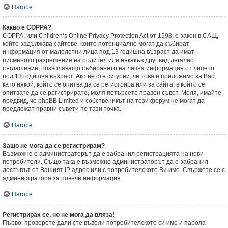
Нагоре
Какво е COPPA?
COPPA, или Children’s Online Privacy Protection Act от 1998, е закон в САЩ,
който задължава сайтове, които потенциално могат да събират
информация от малолетни лица под 13 годишна възраст да имат
писменото разрешение на родител или някакъв друг вид легално
съглашение, позволяващо събирането на лична информация от лицето
под 13 годишна възраст. Ако не сте сигурни, че това е приложимо за Вас,
като някой, който се опитва да се регистрира или за сайта, в който се
опитвате да се регистрирате, моля потърсете правен съвет. Моля, имайте
предвид, че phpBB Limited и собственикът на този форум не могат да
предложат правни съвети по тази точка.
Нагоре
Защо не мога да се регистрирам?
Възможно е администраторът да е забранил регистрацията на нови
потребители. Също така е възможно администраторът да е забранил
достъпът от Вашият IP адрес или с потребителското Ви име. Свържете се с
администратора за повече информация.
Нагоре
Регистрирах се, но не мога да вляза!
Първо, проверете дали сте въвели потребителското си име и парола