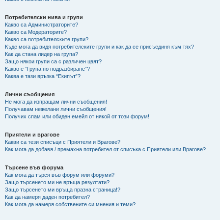
Потребителски нива и групи
Какво са Администраторите?
Какво са Модераторите?
Какво са потребителските групи?
Къде мога да видя потребителските групи и как да се присъединя към тях?
Как да стана лидер на група?
Защо някои групи са с различен цвят?
Какво е “Група по подразбиране”?
Каква е тази връзка “Екипът”?
Лични съобщения
Не мога да изпращам лични съобщения!
Получавам нежелани лични съобщения!
Получих спам или обиден емейл от някой от този форум!
Приятели и врагове
Какви са тези списъци с Приятели и Врагове?
Как мога да добавя / премахна потребител от списъка с Приятели или Врагове?
Търсене във форума
Как мога да търся във форум или форуми?
Защо търсенето ми не връща резултати?
Защо търсенето ми връща празна страница!?
Как да намеря даден потребител?
Как мога да намеря собствените си мнения и теми?