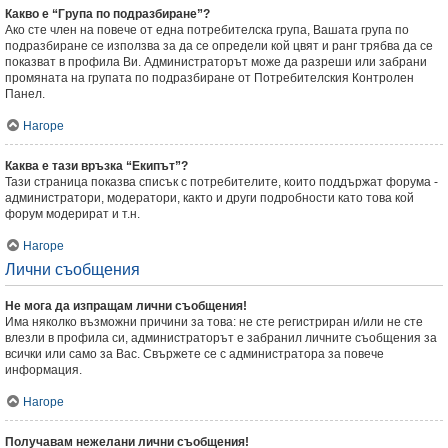
Какво е “Група по подразбиране”?
Ако сте член на повече от една потребителска група, Вашата група по
подразбиране се използва за да се определи кой цвят и ранг трябва да се
показват в профила Ви. Администраторът може да разреши или забрани
промяната на групата по подразбиране от Потребителския Контролен
Панел.
Нагоре
Каква е тази връзка “Екипът”?
Тази страница показва списък с потребителите, които поддържат форума -
администратори, модератори, както и други подробности като това кой
форум модерират и т.н.
Нагоре
Лични съобщения
Не мога да изпращам лични съобщения!
Има няколко възможни причини за това: не сте регистриран и/или не сте
влезли в профила си, администраторът е забранил личните съобщения за
всички или само за Вас. Свържете се с администратора за повече
информация.
Нагоре
Получавам нежелани лични съобщения!