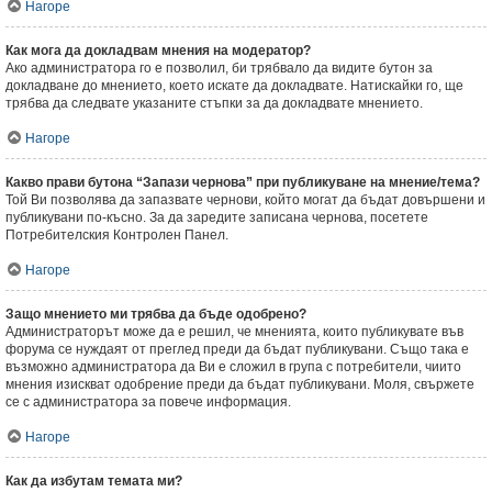
Нагоре
Как мога да докладвам мнения на модератор?
Ако администратора го е позволил, би трябвало да видите бутон за
докладване до мнението, което искате да докладвате. Натискайки го, ще
трябва да следвате указаните стъпки за да докладвате мнението.
Нагоре
Какво прави бутона “Запази чернова” при публикуване на мнение/тема?
Той Ви позволява да запазвате чернови, който могат да бъдат довършени и
публикувани по-късно. За да заредите записана чернова, посетете
Потребителския Контролен Панел.
Нагоре
Защо мнението ми трябва да бъде одобрено?
Администраторът може да е решил, че мненията, които публикувате във
форума се нуждаят от преглед преди да бъдат публикувани. Също така е
възможно администратора да Ви е сложил в група с потребители, чиито
мнения изискват одобрение преди да бъдат публикувани. Моля, свържете
се с администратора за повече информация.
Нагоре
Как да избутам темата ми?