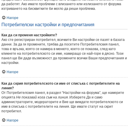
да работят. Ако имате проблеми с влизането или излизането от форума
изтриването на бисквитките би могло да реши проблема.
Нагоре
Потребителски настройки и предпочитания
Как да си променя настройките?
Ако сте регистриран потребител, всичките Ви настройки се пазят в базата
данни. За да ги промените, трябва да посетите Потребителския панел,
това е връзка, която се намира в менюто, което се показва, след като
кликнете на потребителското си име, намиращо се най-горе в дясно. Този
панел ще Ви даде възможност да промените всички Ваши предпочитания и
настройки.
Нагоре
Как да скрия потребителското си име от списъка с потребителите на
линия?
От Потребителския панел, в раздел “Настройки на форума”, ще намерите
опцията
Не показвай кога съм на линия
. Изберете
Да
и само
администраторите, модераторите и Вие ще виждате потребителското си
име в списъка с потребителите на линия. Ще имате статут на скрит
потребител.
Нагоре