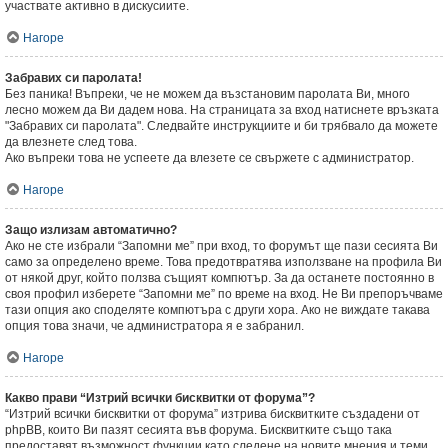
участвате активно в дискусиите.
Нагоре
Забравих си паролата!
Без паника! Въпреки, че не можем да възстановим паролата Ви, много
лесно можем да Ви дадем нова. На страницата за вход натиснете връзката
"Забравих си паролата". Следвайте инструкциите и би трябвало да можете
да влезнете след това.
Ако въпреки това не успеете да влезете се свържете с администратор.
Нагоре
Защо излизам автоматично?
Ако не сте избрали “Запомни ме” при вход, то форумът ще пази сесията Ви
само за определено време. Това предотвратява използване на профила Ви
от някой друг, който ползва същият компютър. За да останете постоянно в
своя профил изберете “Запомни ме” по време на вход. Не Ви препоръчваме
тази опция ако споделяте компютъра с други хора. Ако не виждате такава
опция това значи, че администратора я е забранил.
Нагоре
Какво прави “Изтрий всички бисквитки от форума”?
“Изтрий всички бисквитки от форума” изтрива бисквитките създадени от
phpBB, които Ви пазят сесията във форума. Бисквитките също така
предоставят възможност функции като следене на новите мнения и теми