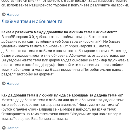
собствените си мнения” от менюто с Бързи връзки. За да намерите темите
си, използвайте Разширеното търсене и попълнете различните настройки.
Нагоре
Любими теми и абонаменти
Каква е разликата между добавяне на любима тема и абонамент?
В phpBB версия 3.0, добавянето на любима тема работеше като
добавянето на сайт в любими в уеб браузъра ви (bookmark). Не бивате
уведомен когато темата е обновена. От phpBB версия 3.1 натам,
добавянето на тема в любими е повече като абониране за тема. Можете да
бъдете уведомен, когато тя е обновена. Абонамента, от друга страна, ще
Ви уведоми когато тема или форум бъдат обновени (например публикувана
е нова тема в някой под форум). Настройките за известяване за любими
теми и абонаменти могат да бъдат променяни в Потребителския панел,
раздел “Настройки на форума”.
Нагоре
Как да добавя тема в любими или да се абонирам за дадена тема(и)?
Можете да добавите тема в любими или да се абонирате за дадена тема
като изберете съответната връзка в менюто “Инструменти за темата”
(бутон с гаечен ключ намиращ се най-горе и най-долу на всяка тема).
Отговарянето на тема с включена опция “Уведоми ме при нов отговор в
темата” също ще Ви абонира за темата.
Нагоре