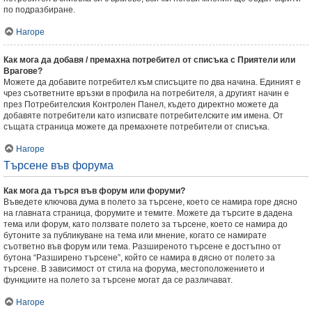
по подразбиране.
Нагоре
Как мога да добавя / премахна потребител от списъка с Приятели или
Врагове?
Можете да добавите потребител към списъците по два начина. Единият е
чрез съответните връзки в профила на потребителя, а другият начин е
през Потребителския Контролен Панел, където директно можете да
добавяте потребители като изписвате потребителските им имена. От
същата страница можете да премахнете потребители от списъка.
Нагоре
Търсене във форума
Как мога да търся във форум или форуми?
Въведете ключова дума в полето за търсене, което се намира горе дясно
на главната страница, форумите и темите. Можете да търсите в дадена
тема или форум, като ползвате полето за търсене, което се намира до
бутоните за публикуване на тема или мнение, когато се намирате
съответно във форум или тема. Разширеното търсене е достъпно от
бутона “Разширено търсене”, който се намира в дясно от полето за
търсене. В зависимост от стила на форума, местоположението и
функциите на полето за търсене могат да се различават.
Нагоре