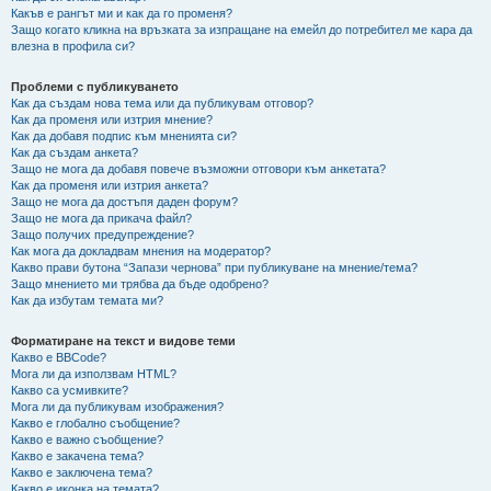
Какъв е рангът ми и как да го променя?
Защо когато кликна на връзката за изпращане на емейл до потребител ме кара да
влезна в профила си?
Проблеми с публикуването
Как да създам нова тема или да публикувам отговор?
Как да променя или изтрия мнение?
Как да добавя подпис към мненията си?
Как да създам анкета?
Защо не мога да добавя повече възможни отговори към анкетата?
Как да променя или изтрия анкета?
Защо не мога да достъпя даден форум?
Защо не мога да прикача файл?
Защо получих предупреждение?
Как мога да докладвам мнения на модератор?
Какво прави бутона “Запази чернова” при публикуване на мнение/тема?
Защо мнението ми трябва да бъде одобрено?
Как да избутам темата ми?
Форматиране на текст и видове теми
Какво е BBCode?
Мога ли да използвам HTML?
Какво са усмивките?
Мога ли да публикувам изображения?
Какво е глобално съобщение?
Какво е важно съобщение?
Какво е закачена тема?
Какво е заключена тема?
Какво е иконка на темата?