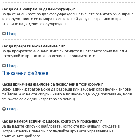
Как да се абонирам за даден форум(и)?
За да се абонирате за цял форум/раздел, натиснете връзката “Абониране
за форума”, която се намира в лентата най-долу на страницата при
отваряне на дадения форум/раздел.
Нагоре
Как да прекратя абонаментите си?
За да прекратите абонаментите си отидете в Потребителския панел и
последвайте връзката Управление на абонаментите.
Нагоре
Прикачени файлове
Какви прикачени файлове са позволени в този форум?
Всеки администратор може да разреши или забрани определени типове
файлове. Ако не сте сигурни какво е позволено да бъде прикачвано, моля
свържете се с Администратора за помощ.
Нагоре
Как да намеря всички файлове, които съм прикачвал?
За да видите списък с файловете, които сте прикачвали, отидете в
Потребителския панел и последвайте връзката Управление на
прикачените файлове.