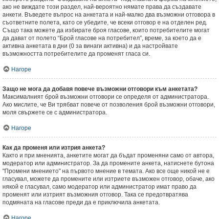
ако не виждате този раздел, най-вероятно нямате права да създавате
анкети. Въведете въпрос на анкетата и най-малко два възможни отговора в
съответните полета, като се убедите, че всеки отговор е на отделен ред.
Също така можете да избирате броя гласове, които потребителите могат
да дават от полето “Брой гласове на потребител”, време, за което да е
активна анкетата в дни (0 за винаги активна) и да настройвате
възможността потребителите да променят гласа си.
Нагоре
Защо не мога да добавя повече възможни отговори към анкетата?
Максималният брой възможни отговори се определя от администратора.
Ако мислите, че Ви трябват повече от позволения брой възможни отговори,
моля свържете се с администратора.
Нагоре
Как да променя или изтрия анкета?
Както и при мненията, анкетите могат да бъдат променяни само от автора,
модератор или администратор. За да промените анкета, натиснете бутона
"Промени мнението" на първото мнение в темата. Ако все още никой не е
гласувал, можете да промените или изтриете възможен отговор, обаче, ако
някой е гласувал, само модератор или администратор имат право да
променят или изтрият възможния отговор. Така се предотвратява
подмяната на гласове преди да е приключила анкетата.
Нагоре