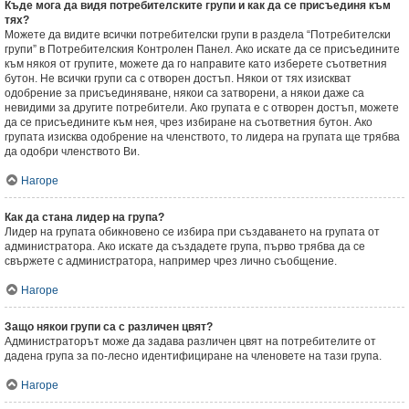
Къде мога да видя потребителските групи и как да се присъединя към
тях?
Можете да видите всички потребителски групи в раздела “Потребителски
групи” в Потребителския Контролен Панел. Ако искате да се присъедините
към някоя от групите, можете да го направите като изберете съответния
бутон. Не всички групи са с отворен достъп. Някои от тях изискват
одобрение за присъединяване, някои са затворени, а някои даже са
невидими за другите потребители. Ако групата е с отворен достъп, можете
да се присъедините към нея, чрез избиране на съответния бутон. Ако
групата изисква одобрение на членството, то лидера на групата ще трябва
да одобри членството Ви.
Нагоре
Как да стана лидер на група?
Лидер на групата обикновено се избира при създаването на групата от
администратора. Ако искате да създадете група, първо трябва да се
свържете с администратора, например чрез лично съобщение.
Нагоре
Защо някои групи са с различен цвят?
Администраторът може да задава различен цвят на потребителите от
дадена група за по-лесно идентифициране на членовете на тази група.
Нагоре