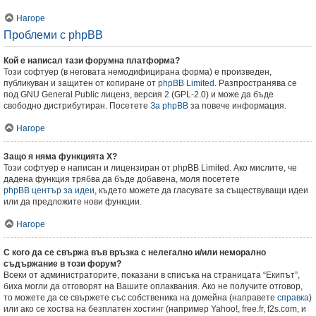
Нагоре
Проблеми с phpBB
Кой е написал тази форумна платформа?
Този софтуер (в неговата немодифицирана форма) е произведен,
публикуван и защитен от копиране от
phpBB Limited
. Разпространява се
под GNU General Public лиценз, версия 2 (GPL-2.0) и може да бъде
свободно дистрибутиран. Посетете
За phpBB
за повече информация.
Нагоре
Защо я няма функцията X?
Този софтуер е написан и лицензиран от phpBB Limited. Ако мислите, че
дадена функция трябва да бъде добавена, моля посетете
phpBB център за идеи
, където можете да гласувате за съществуващи идеи
или да предложите нови функции.
Нагоре
С кого да се свържа във връзка с нелегално и/или неморално
съдържание в този форум?
Всеки от администраторите, показани в списъка на страницата “Екипът”,
биха могли да отговорят на Вашите оплаквания. Ако не получите отговор,
то можете да се свържете със собственика на домейна (направете
справка
)
или ако се хоства на безплатен хостинг (например Yahoo!, free.fr, f2s.com, и