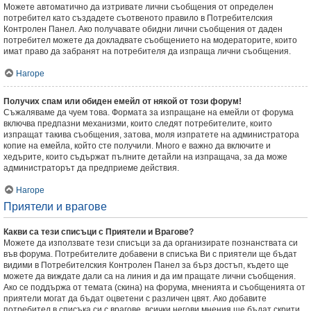
Можете автоматично да изтривате лични съобщения от определен
потребител като създадете съотвеното правило в Потребителския
Контролен Панел. Ако получавате обидни лични съобщения от даден
потребител можете да докладвате съобщението на модераторите, които
имат право да забранят на потребителя да изпраща лични съобщения.
Нагоре
Получих спам или обиден емейл от някой от този форум!
Съжаляваме да чуем това. Формата за изпращане на емейли от форума
включва предпазни механизми, които следят потребителите, които
изпращат такива съобщения, затова, моля изпратете на администратора
копие на емейла, който сте получили. Много е важно да включите и
хедърите, които съдържат пълните детайли на изпращача, за да може
администраторът да предприеме действия.
Нагоре
Приятели и врагове
Какви са тези списъци с Приятели и Врагове?
Можете да използвате тези списъци за да организирате познанствата си
във форума. Потребителите добавени в списъка Ви с приятели ще бъдат
видими в Потребителския Контролен Панел за бърз достъп, където ще
можете да виждате дали са на линия и да им пращате лични съобщения.
Ако се поддържа от темата (скина) на форума, мненията и съобщенията от
приятели могат да бъдат оцветени с различен цвят. Ако добавите
потребител в списъка си с врагове, всички негови мнения ще бъдат скрити