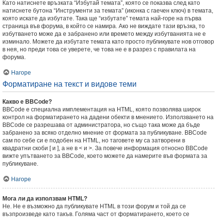
Като натиснете връзката “Избутай темата”, която се показва след като
натиснете бутона “Инструменти за темата” (иконка с гаечен ключ) в темата,
която искате да избутате. Така ще “избутате” темата най-горе на първа
страница във форума, в който се намира. Ако не виждате тази връзка, то
избутването може да е забранено или времето между избутванията не е
изминало. Можете да избутате темата като просто публикувате нов отговор
в нея, но преди това се уверете, че това не е в разрез с правилата на
форума.
Нагоре
Форматиране на текст и видове теми
Какво е BBCode?
BBCode е специална имплементация на HTML, която позволява широк
контрол на форматирането на дадени обекти в мнението. Използването на
BBCode се разрешава от администратора, но също така може да бъде
забранено за всяко отделно мнение от формата за публикуване. BBCode
сам по себе си е подобен на HTML, но таговете му са затворени в
квадратни скоби [ и ], а не в < и >. За повече информация относно BBCode
вижте упътването за BBCode, което можете да намерите във формата за
публикуване.
Нагоре
Мога ли да използвам HTML?
Не. Не е възможно да публикувате HTML в този форум и той да се
възпроизведе като такъв. Голяма част от форматирането, което се