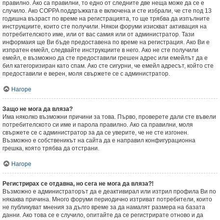
правилно. Ако са правилни, то едно от следните две неща може да се е
случило. Ако COPPA поддръжката е включена и сте избрали, че сте под 13
годишна възраст по време на регистрацията, то ще трябва да изпълните
инструкциите, които сте получили. Някои форуми изискват активация на
потребителското име, или от вас самия или от администратор. Тази
информаия ще Ви бъде предоставена по време на регистрация. Ако Ви е
изпратен емейл, следвайте инструкциите в него. Ако не сте получили
емейл, е възможно да сте предоставили грешен адрес или емейлът да е
бил категоризиран като спам. Ако сте сигурни, че емейл адресът, който сте
предоставили е верен, моля свържете се с администратор.
Нагоре
Защо не мога да вляза?
Има няколко възможни причини за това. Първо, проверете дали сте въвели
потребителското си име и парола правилно. Ако са правилни, моля
свържете се с администратор за да се уверите, че не сте изгонен.
Възможно е собственикът на сайта да е направил конфигурационна
грешка, която трябва да отстрани.
Нагоре
Регистрирах се отдавна, но сега не мога да вляза?!
Възможно е администраторът да е деактивирал или изтрил профила Ви по
някаква причина. Много форуми периодично изтриват потребители, които
не публикуват мнения за дълго време за да намалят размера на базата
данни. Ако това се е случило, опитайте да се регистрирате отново и да