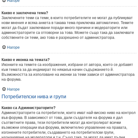
Нагоре
Какво е заключена тема?
Заключените теми са теми, в които потребителите не могат да публикуват
нови мнения и всяка анкета в такава тема приключва автоматично. Темите
могат да бъдат заключвани поради много причини и модераторите или
администраторите са отговорни за това. Можете също така да заключвате
собствените си теми, ако това е разрешено от администратора.
Нагоре
Какво е иконка на темата?
Иконките на темите са изображения, избрани от автора, които се добавят
към темата за да индикират по някакъв начин съдържанието й.
Възможността за използване на иконки за теми зависи от администратора
на форума.
Нагоре
Потребителски нива и групи
Какво са Администраторите?
Администраторите са потребители, които имат най-високо ниво на контрол
във форума. В зависимост от това, дали създателя на форума е дал
съответните права, тези потребители могат да контролират всички
възможни операции във форума, включително управление на правата,
изгонените потребители, създаването на потребителски групи,
назначаване на модератори и т.н. Също така, те могат да имат пълни