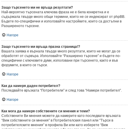
Защо търсенето ми не връща резултати?
Най-вероятно търсената ключова фраза не е била конкретна и е
съдържала твърде много общи термини, които не се индексират от phpBB.
Бъдете по-специфични и използвайте настройките, които са достъпни в
Разширеното търсене.
Нагоре
Защо търсенето ми връща празна страница!?
Вашата заявка е върнала твърде много резултати, които не могат да се
обработят от сървъра. Използвайте “Разширено търсене” и бъдете по-
специфични с ключовите думи, използвани при търсенето, както и във
форумите, в които се търси.
Нагоре
Как да намеря даден потребител?
Последвайте връзката “Потребители” и след това “Намери потребител”.
Нагоре
Как мога да намеря собствените си мнения и теми?
Собствените Ви мнения можете да намерите като последвате връзката
“Виж собствените си мнения” в Потребителския панел или “Търси в
потребителските мнения” в профила Ви или като изберете “Виж