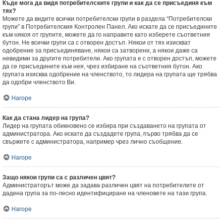
Къде мога да видя потребителските групи и как да се присъединя към
тях?
Можете да видите всички потребителски групи в раздела “Потребителски
групи” в Потребителския Контролен Панел. Ако искате да се присъедините
към някоя от групите, можете да го направите като изберете съответния
бутон. Не всички групи са с отворен достъп. Някои от тях изискват
одобрение за присъединяване, някои са затворени, а някои даже са
невидими за другите потребители. Ако групата е с отворен достъп, можете
да се присъедините към нея, чрез избиране на съответния бутон. Ако
групата изисква одобрение на членството, то лидера на групата ще трябва
да одобри членството Ви.
Нагоре
Как да стана лидер на група?
Лидер на групата обикновено се избира при създаването на групата от
администратора. Ако искате да създадете група, първо трябва да се
свържете с администратора, например чрез лично съобщение.
Нагоре
Защо някои групи са с различен цвят?
Администраторът може да задава различен цвят на потребителите от
дадена група за по-лесно идентифициране на членовете на тази група.
Нагоре