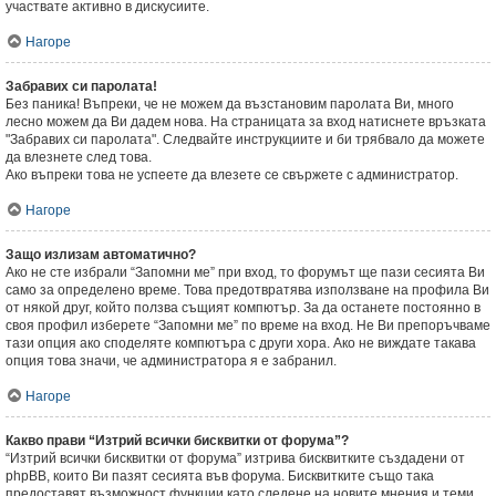
участвате активно в дискусиите.
Нагоре
Забравих си паролата!
Без паника! Въпреки, че не можем да възстановим паролата Ви, много
лесно можем да Ви дадем нова. На страницата за вход натиснете връзката
"Забравих си паролата". Следвайте инструкциите и би трябвало да можете
да влезнете след това.
Ако въпреки това не успеете да влезете се свържете с администратор.
Нагоре
Защо излизам автоматично?
Ако не сте избрали “Запомни ме” при вход, то форумът ще пази сесията Ви
само за определено време. Това предотвратява използване на профила Ви
от някой друг, който ползва същият компютър. За да останете постоянно в
своя профил изберете “Запомни ме” по време на вход. Не Ви препоръчваме
тази опция ако споделяте компютъра с други хора. Ако не виждате такава
опция това значи, че администратора я е забранил.
Нагоре
Какво прави “Изтрий всички бисквитки от форума”?
“Изтрий всички бисквитки от форума” изтрива бисквитките създадени от
phpBB, които Ви пазят сесията във форума. Бисквитките също така
предоставят възможност функции като следене на новите мнения и теми