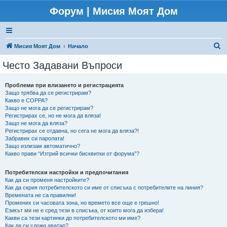
Форум | Мисия Моят Дом
Т
Мисия Моят Дом
Начало
ъ
Често Задавани Въпроси
р
с
Проблеми при влизането и регистрацията
Защо трябва да се регистрирам?
е
Какво е COPPA?
н
Защо не мога да се регистрирам?
Регистрирах се, но не мога да вляза!
е
Защо не мога да вляза?
Регистрирах се отдавна, но сега не мога да вляза?!
Забравих си паролата!
Защо излизам автоматично?
Какво прави “Изтрий всички бисквитки от форума”?
Потребителски настройки и предпочитания
Как да си променя настройките?
Как да скрия потребителското си име от списъка с потребителите на линия?
Времената не са правилни!
Промених си часовата зона, но времето все още е грешно!
Езикът ми не е сред тези в списъка, от които мога да избера!
Какви са тези картинки до потребителското ми име?
Как да си сложа аватар?