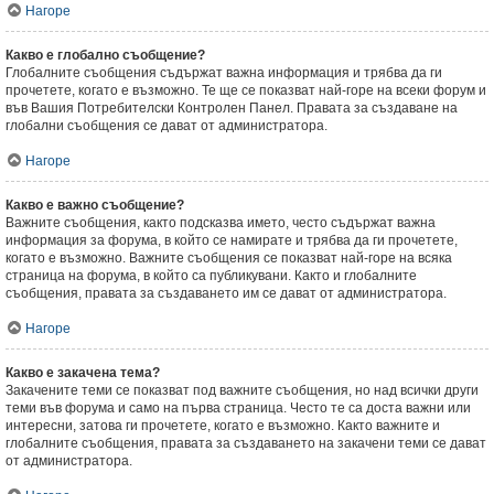
Нагоре
Какво е глобално съобщение?
Глобалните съобщения съдържат важна информация и трябва да ги
прочетете, когато е възможно. Те ще се показват най-горе на всеки форум и
във Вашия Потребителски Контролен Панел. Правата за създаване на
глобални съобщения се дават от администратора.
Нагоре
Какво е важно съобщение?
Важните съобщения, както подсказва името, често съдържат важна
информация за форума, в който се намирате и трябва да ги прочетете,
когато е възможно. Важните съобщения се показват най-горе на всяка
страница на форума, в който са публикувани. Както и глобалните
съобщения, правата за създаването им се дават от администратора.
Нагоре
Какво е закачена тема?
Закачените теми се показват под важните съобщения, но над всички други
теми във форума и само на първа страница. Често те са доста важни или
интересни, затова ги прочетете, когато е възможно. Както важните и
глобалните съобщения, правата за създаването на закачени теми се дават
от администратора.