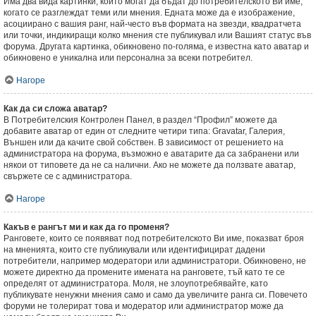
Има два вида картинки, които могат да бъдат до потребителското Ви име,
когато се разглеждат теми или мнения. Едната може да е изображение,
асоциирано с вашия ранг, най-често във формата на звезди, квадратчета
или точки, индикиращи колко мнения сте публикувал или Вашият статус във
форума. Другата картинка, обикновено по-голяма, е известна като аватар и
обикновено е уникална или персонална за всеки потребител.
Нагоре
Как да си сложа аватар?
В Потребителския Контролен Панел, в раздел “Профил” можете да
добавите аватар от един от следните четири типа: Gravatar, Галерия,
Външен или да качите свой собствен. В зависимост от решението на
администратора на форума, възможно е аватарите да са забранени или
някои от типовете да не са налични. Ако не можете да ползвате аватар,
свържете се с администратора.
Нагоре
Какъв е рангът ми и как да го променя?
Ранговете, които се появяват под потребителското Ви име, показват броя
на мненията, които сте публикували или идентифицират дадени
потребители, например модератори или администратори. Обикновено, не
можете директно да промените имената на ранговете, тъй като те се
определят от администратора. Моля, не злоупотребявайте, като
публикувате ненужни мнения само и само да увеличите ранга си. Повечето
форуми не толерират това и модератор или администратор може да