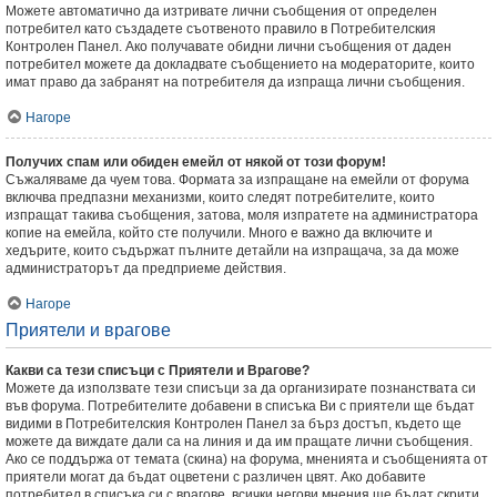
Можете автоматично да изтривате лични съобщения от определен
потребител като създадете съотвеното правило в Потребителския
Контролен Панел. Ако получавате обидни лични съобщения от даден
потребител можете да докладвате съобщението на модераторите, които
имат право да забранят на потребителя да изпраща лични съобщения.
Нагоре
Получих спам или обиден емейл от някой от този форум!
Съжаляваме да чуем това. Формата за изпращане на емейли от форума
включва предпазни механизми, които следят потребителите, които
изпращат такива съобщения, затова, моля изпратете на администратора
копие на емейла, който сте получили. Много е важно да включите и
хедърите, които съдържат пълните детайли на изпращача, за да може
администраторът да предприеме действия.
Нагоре
Приятели и врагове
Какви са тези списъци с Приятели и Врагове?
Можете да използвате тези списъци за да организирате познанствата си
във форума. Потребителите добавени в списъка Ви с приятели ще бъдат
видими в Потребителския Контролен Панел за бърз достъп, където ще
можете да виждате дали са на линия и да им пращате лични съобщения.
Ако се поддържа от темата (скина) на форума, мненията и съобщенията от
приятели могат да бъдат оцветени с различен цвят. Ако добавите
потребител в списъка си с врагове, всички негови мнения ще бъдат скрити