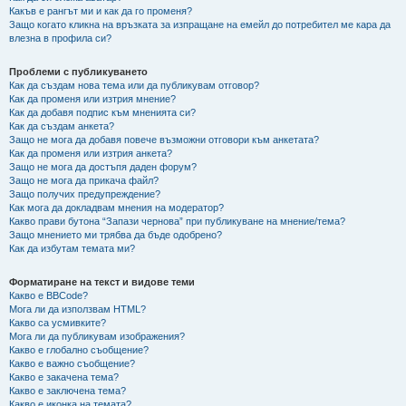
Какъв е рангът ми и как да го променя?
Защо когато кликна на връзката за изпращане на емейл до потребител ме кара да
влезна в профила си?
Проблеми с публикуването
Как да създам нова тема или да публикувам отговор?
Как да променя или изтрия мнение?
Как да добавя подпис към мненията си?
Как да създам анкета?
Защо не мога да добавя повече възможни отговори към анкетата?
Как да променя или изтрия анкета?
Защо не мога да достъпя даден форум?
Защо не мога да прикача файл?
Защо получих предупреждение?
Как мога да докладвам мнения на модератор?
Какво прави бутона “Запази чернова” при публикуване на мнение/тема?
Защо мнението ми трябва да бъде одобрено?
Как да избутам темата ми?
Форматиране на текст и видове теми
Какво е BBCode?
Мога ли да използвам HTML?
Какво са усмивките?
Мога ли да публикувам изображения?
Какво е глобално съобщение?
Какво е важно съобщение?
Какво е закачена тема?
Какво е заключена тема?
Какво е иконка на темата?