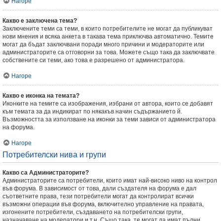
Нагоре
Какво е заключена тема?
Заключените теми са теми, в които потребителите не могат да публикуват
нови мнения и всяка анкета в такава тема приключва автоматично. Темите
могат да бъдат заключвани поради много причини и модераторите или
администраторите са отговорни за това. Можете също така да заключвате
собствените си теми, ако това е разрешено от администратора.
Нагоре
Какво е иконка на темата?
Иконките на темите са изображения, избрани от автора, които се добавят
към темата за да индикират по някакъв начин съдържанието й.
Възможността за използване на иконки за теми зависи от администратора
на форума.
Нагоре
Потребителски нива и групи
Какво са Администраторите?
Администраторите са потребители, които имат най-високо ниво на контрол
във форума. В зависимост от това, дали създателя на форума е дал
съответните права, тези потребители могат да контролират всички
възможни операции във форума, включително управление на правата,
изгонените потребители, създаването на потребителски групи,
назначаване на модератори и т.н. Също така, те могат да имат пълни