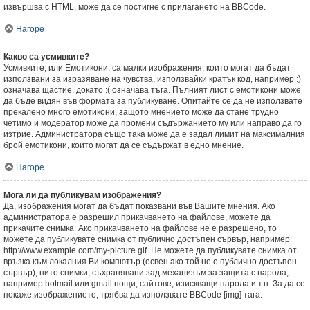
извършва с HTML, може да се постигне с прилагането на BBCode.
Нагоре
Какво са усмивките?
Усмивките, или Емотикони, са малки изображения, които могат да бъдат
използвани за изразяване на чувства, използвайки кратък код, например :)
означава щастие, докато :( означава тъга. Пълният лист с емотикони може
да бъде видян във формата за публикуване. Опитайте се да не използвате
прекалено много емотикони, защото мнението може да стане трудно
четимо и модератор може да промени съдържанието му или направо да го
изтрие. Администратора също така може да е задал лимит на максималния
брой емотикони, които могат да се съдържат в едно мнение.
Нагоре
Мога ли да публикувам изображения?
Да, изображения могат да бъдат показвани във Вашите мнения. Ако
администратора е разрешил прикачването на файлове, можете да
прикачите снимка. Ако прикачването на файлове не е разрешено, то
можете да публикувате снимка от публично достъпен сървър, например
http://www.example.com/my-picture.gif. Не можете да публикувате снимка от
връзка към локалния Ви компютър (освен ако той не е публично достъпен
сървър), нито снимки, съхранявани зад механизъм за защита с парола,
например hotmail или gmail пощи, сайтове, изискващи парола и т.н. За да се
покаже изображението, трябва да използвате BBCode [img] тага.