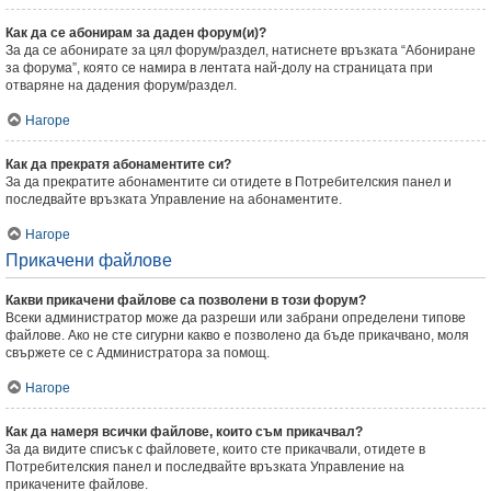
Как да се абонирам за даден форум(и)?
За да се абонирате за цял форум/раздел, натиснете връзката “Абониране
за форума”, която се намира в лентата най-долу на страницата при
отваряне на дадения форум/раздел.
Нагоре
Как да прекратя абонаментите си?
За да прекратите абонаментите си отидете в Потребителския панел и
последвайте връзката Управление на абонаментите.
Нагоре
Прикачени файлове
Какви прикачени файлове са позволени в този форум?
Всеки администратор може да разреши или забрани определени типове
файлове. Ако не сте сигурни какво е позволено да бъде прикачвано, моля
свържете се с Администратора за помощ.
Нагоре
Как да намеря всички файлове, които съм прикачвал?
За да видите списък с файловете, които сте прикачвали, отидете в
Потребителския панел и последвайте връзката Управление на
прикачените файлове.