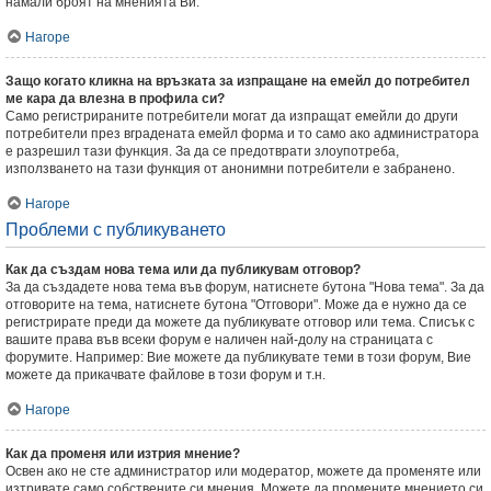
намали броят на мненията Ви.
Нагоре
Защо когато кликна на връзката за изпращане на емейл до потребител
ме кара да влезна в профила си?
Само регистрираните потребители могат да изпращат емейли до други
потребители през вградената емейл форма и то само ако администратора
е разрешил тази функция. За да се предотврати злоупотреба,
използването на тази функция от анонимни потребители е забранено.
Нагоре
Проблеми с публикуването
Как да създам нова тема или да публикувам отговор?
За да създадете нова тема във форум, натиснете бутона "Нова тема". За да
отговорите на тема, натиснете бутона "Отговори". Може да е нужно да се
регистрирате преди да можете да публикувате отговор или тема. Списък с
вашите права във всеки форум е наличен най-долу на страницата с
форумите. Например: Вие можете да публикувате теми в този форум, Вие
можете да прикачвате файлове в този форум и т.н.
Нагоре
Как да променя или изтрия мнение?
Освен ако не сте администратор или модератор, можете да променяте или
изтривате само собствените си мнения. Можете да промените мнението си