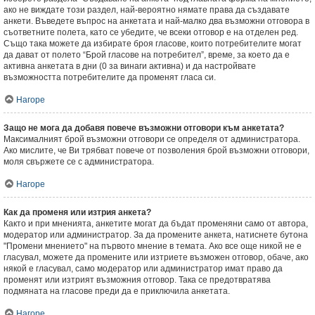
ако не виждате този раздел, най-вероятно нямате права да създавате
анкети. Въведете въпрос на анкетата и най-малко два възможни отговора в
съответните полета, като се убедите, че всеки отговор е на отделен ред.
Също така можете да избирате броя гласове, които потребителите могат
да дават от полето “Брой гласове на потребител”, време, за което да е
активна анкетата в дни (0 за винаги активна) и да настройвате
възможността потребителите да променят гласа си.
Нагоре
Защо не мога да добавя повече възможни отговори към анкетата?
Максималният брой възможни отговори се определя от администратора.
Ако мислите, че Ви трябват повече от позволения брой възможни отговори,
моля свържете се с администратора.
Нагоре
Как да променя или изтрия анкета?
Както и при мненията, анкетите могат да бъдат променяни само от автора,
модератор или администратор. За да промените анкета, натиснете бутона
"Промени мнението" на първото мнение в темата. Ако все още никой не е
гласувал, можете да промените или изтриете възможен отговор, обаче, ако
някой е гласувал, само модератор или администратор имат право да
променят или изтрият възможния отговор. Така се предотвратява
подмяната на гласове преди да е приключила анкетата.
Нагоре