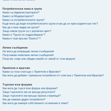
Потребителски нива и групи
Какво са Администраторите?
Какво са Модераторите?
Какво са потребителските групи?
Къде мога да видя потребителските групи и как да се присъединя към тях?
Как да стана лидер на група?
Защо някои групи са с различен цвят?
Какво е “Група по подразбиране”?
Каква е тази връзка “Екипът”?
Лични съобщения
Не мога да изпращам лични съобщения!
Получавам нежелани лични съобщения!
Получих спам или обиден емейл от някой от този форум!
Приятели и врагове
Какви са тези списъци с Приятели и Врагове?
Как мога да добавя / премахна потребител от списъка с Приятели или Врагове?
Търсене във форума
Как мога да търся във форум или форуми?
Защо търсенето ми не връща резултати?
Защо търсенето ми връща празна страница!?
Как да намеря даден потребител?
Как мога да намеря собствените си мнения и теми?