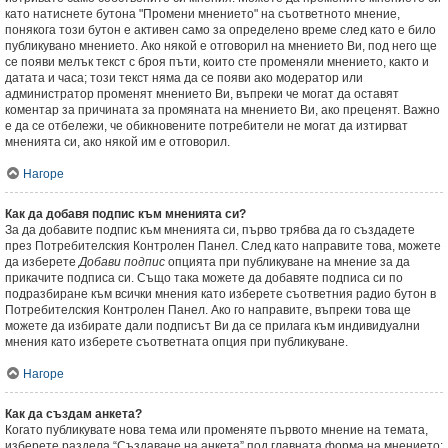
като натиснете бутона "Промени мнението" на съответното мнение,
понякога този бутон е активен само за определено време след като е било
публикувано мнението. Ако някой е отговорил на мнението Ви, под него ще
се появи мелък текст с броя пъти, които сте променяли мнението, както и
датата и часа; този текст няма да се появи ако модератор или
администратор променят мнението Ви, въпреки че могат да оставят
коментар за причината за промяната на мнението Ви, ако преценят. Важно
е да се отбележи, че обикновените потребители не могат да изтирват
мненията си, ако някой им е отговорил.
Нагоре
Как да добавя подпис към мненията си?
За да добавите подпис към мненията си, първо трябва да го създадете
през Потребителския Контролен Панел. След като направите това, можете
да изберете
Добави подпис
опцията при публикуване на мнение за да
прикачите подписа си. Също така можете да добавяте подписа си по
подразбиране към всички мнения като изберете съответния радио бутон в
Потребителския Контролен Панел. Ако го направите, въпреки това ще
можете да избирате дали подписът Ви да се прилага към индивидуални
мнения като изберете съответната опция при публикуване.
Нагоре
Как да създам анкета?
Когато публикувате нова тема или променяте първото мнение на темата,
изберете раздела “Създаване на анкета” под главната форма на мнението;