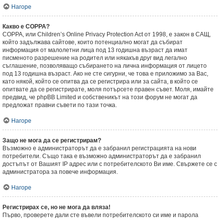
Нагоре
Какво е COPPA?
COPPA, или Children’s Online Privacy Protection Act от 1998, е закон в САЩ,
който задължава сайтове, които потенциално могат да събират
информация от малолетни лица под 13 годишна възраст да имат
писменото разрешение на родител или някакъв друг вид легално
съглашение, позволяващо събирането на лична информация от лицето
под 13 годишна възраст. Ако не сте сигурни, че това е приложимо за Вас,
като някой, който се опитва да се регистрира или за сайта, в който се
опитвате да се регистрирате, моля потърсете правен съвет. Моля, имайте
предвид, че phpBB Limited и собственикът на този форум не могат да
предложат правни съвети по тази точка.
Нагоре
Защо не мога да се регистрирам?
Възможно е администраторът да е забранил регистрацията на нови
потребители. Също така е възможно администраторът да е забранил
достъпът от Вашият IP адрес или с потребителското Ви име. Свържете се с
администратора за повече информация.
Нагоре
Регистрирах се, но не мога да вляза!
Първо, проверете дали сте въвели потребителското си име и парола