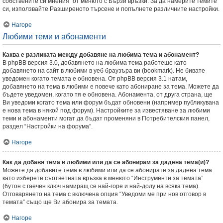
собствените си мнения” от менюто с Бързи връзки. За да намерите темите
си, използвайте Разширеното търсене и попълнете различните настройки.
Нагоре
Любими теми и абонаменти
Каква е разликата между добавяне на любима тема и абонамент?
В phpBB версия 3.0, добавянето на любима тема работеше като
добавянето на сайт в любими в уеб браузъра ви (bookmark). Не бивате
уведомен когато темата е обновена. От phpBB версия 3.1 натам,
добавянето на тема в любими е повече като абониране за тема. Можете да
бъдете уведомен, когато тя е обновена. Абонамента, от друга страна, ще
Ви уведоми когато тема или форум бъдат обновени (например публикувана
е нова тема в някой под форум). Настройките за известяване за любими
теми и абонаменти могат да бъдат променяни в Потребителския панел,
раздел “Настройки на форума”.
Нагоре
Как да добавя тема в любими или да се абонирам за дадена тема(и)?
Можете да добавите тема в любими или да се абонирате за дадена тема
като изберете съответната връзка в менюто “Инструменти за темата”
(бутон с гаечен ключ намиращ се най-горе и най-долу на всяка тема).
Отговарянето на тема с включена опция “Уведоми ме при нов отговор в
темата” също ще Ви абонира за темата.
Нагоре