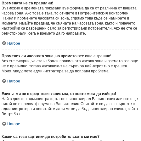
Времената не са правилни!
Възможно е времената показани във форума да са от различна от вашата
часова зона. Ако това е така, то отидете в Потребителския Контролен
Панел и променете часовата си зона, спрямо това къде се намирате в
момента. Имайте предвид, че смяната на часовата зона, както и повечето
настройки са разрешени само за регистрирани потребители. Ако не сте се
регистрирали, сега е времето да го направите.
Нагоре
Промених си часовата зона, но времето все още е грешно!
Ако сте сигурни, че сте избрали правилната часова зона и времето все още
не е правилно, тогава часовникът на сървъра най-вероятно е грешен.
Моля, уведомете администратора за да поправи проблема.
Нагоре
Езикът ми не е сред тези в списъка, от които мога да избера!
Най вероятно администраторът не е инсталирал Вашият език или все още
никой не е превел форума на Вашият език. Опитайте се да се свържете с
администратора и попитайте дали може да бъде инсталиран езикът, който
Ви трябва.
Нагоре
Какви са тези картинки до потребителското ми име?