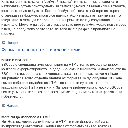
Като натиснете връзката “Избутай темата”, която се показва след като
натиснете бутона “Инструменти за темата” (иконка с гаечен ключ) в темата,
която искате да избутате. Така ще “избутате” темата най-горе на първа
страница във форума, в който се намира. Ако не виждате тази връзка, то
избутването може да е забранено или времето между избутванията не е
изминало. Можете да избутате темата като просто публикувате нов отговор
в нея, но преди това се уверете, че това не е в разрез с правилата на
форума.
Нагоре
Форматиране на текст и видове теми
Какво е BBCode?
BBCode е специална имплементация на HTML, която позволява широк
контрол на форматирането на дадени обекти в мнението. Използването на
BBCode се разрешава от администратора, но също така може да бъде
забранено за всяко отделно мнение от формата за публикуване. BBCode
сам по себе си е подобен на HTML, но таговете му са затворени в
квадратни скоби [ и ], а не в < и >. За повече информация относно BBCode
вижте упътването за BBCode, което можете да намерите във формата за
публикуване.
Нагоре
Мога ли да използвам HTML?
Не. Не е възможно да публикувате HTML в този форум и той да се
възпроизведе като такъв. Голяма част от форматирането, което се