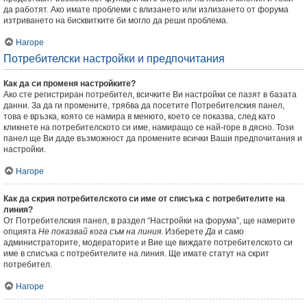
да работят. Ако имате проблеми с влизането или излизането от форума
изтриването на бисквитките би могло да реши проблема.
Нагоре
Потребителски настройки и предпочитания
Как да си променя настройките?
Ако сте регистриран потребител, всичките Ви настройки се пазят в базата
данни. За да ги промените, трябва да посетите Потребителския панел,
това е връзка, която се намира в менюто, което се показва, след като
кликнете на потребителското си име, намиращо се най-горе в дясно. Този
панел ще Ви даде възможност да промените всички Ваши предпочитания и
настройки.
Нагоре
Как да скрия потребителското си име от списъка с потребителите на
линия?
От Потребителския панел, в раздел “Настройки на форума”, ще намерите
опцията
Не показвай кога съм на линия
. Изберете
Да
и само
администраторите, модераторите и Вие ще виждате потребителското си
име в списъка с потребителите на линия. Ще имате статут на скрит
потребител.
Нагоре