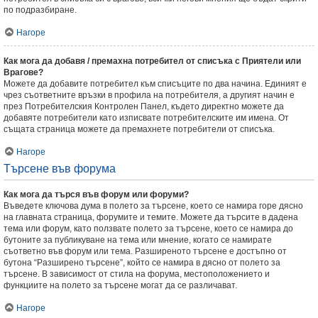
по подразбиране.
Нагоре
Как мога да добавя / премахна потребител от списъка с Приятели или
Врагове?
Можете да добавите потребител към списъците по два начина. Единият е
чрез съответните връзки в профила на потребителя, а другият начин е
през Потребителския Контролен Панел, където директно можете да
добавяте потребители като изписвате потребителските им имена. От
същата страница можете да премахнете потребители от списъка.
Нагоре
Търсене във форума
Как мога да търся във форум или форуми?
Въведете ключова дума в полето за търсене, което се намира горе дясно
на главната страница, форумите и темите. Можете да търсите в дадена
тема или форум, като ползвате полето за търсене, което се намира до
бутоните за публикуване на тема или мнение, когато се намирате
съответно във форум или тема. Разширеното търсене е достъпно от
бутона “Разширено търсене”, който се намира в дясно от полето за
търсене. В зависимост от стила на форума, местоположението и
функциите на полето за търсене могат да се различават.
Нагоре