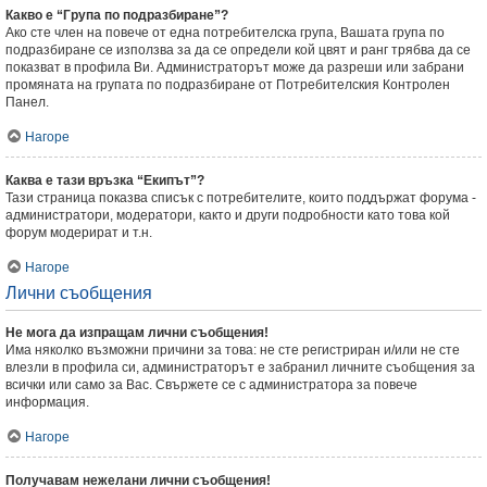
Какво е “Група по подразбиране”?
Ако сте член на повече от една потребителска група, Вашата група по
подразбиране се използва за да се определи кой цвят и ранг трябва да се
показват в профила Ви. Администраторът може да разреши или забрани
промяната на групата по подразбиране от Потребителския Контролен
Панел.
Нагоре
Каква е тази връзка “Екипът”?
Тази страница показва списък с потребителите, които поддържат форума -
администратори, модератори, както и други подробности като това кой
форум модерират и т.н.
Нагоре
Лични съобщения
Не мога да изпращам лични съобщения!
Има няколко възможни причини за това: не сте регистриран и/или не сте
влезли в профила си, администраторът е забранил личните съобщения за
всички или само за Вас. Свържете се с администратора за повече
информация.
Нагоре
Получавам нежелани лични съобщения!