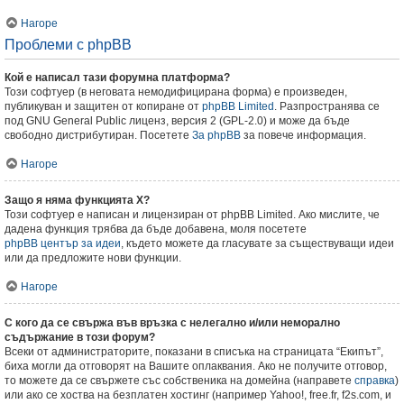
Нагоре
Проблеми с phpBB
Кой е написал тази форумна платформа?
Този софтуер (в неговата немодифицирана форма) е произведен,
публикуван и защитен от копиране от
phpBB Limited
. Разпространява се
под GNU General Public лиценз, версия 2 (GPL-2.0) и може да бъде
свободно дистрибутиран. Посетете
За phpBB
за повече информация.
Нагоре
Защо я няма функцията X?
Този софтуер е написан и лицензиран от phpBB Limited. Ако мислите, че
дадена функция трябва да бъде добавена, моля посетете
phpBB център за идеи
, където можете да гласувате за съществуващи идеи
или да предложите нови функции.
Нагоре
С кого да се свържа във връзка с нелегално и/или неморално
съдържание в този форум?
Всеки от администраторите, показани в списъка на страницата “Екипът”,
биха могли да отговорят на Вашите оплаквания. Ако не получите отговор,
то можете да се свържете със собственика на домейна (направете
справка
)
или ако се хоства на безплатен хостинг (например Yahoo!, free.fr, f2s.com, и