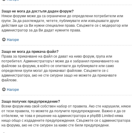
Защо не мога да достъпя даден форум?
Някои форуми може да са ограничени до определени потребители или
групи. За да разглеждате, четете, публикувате или извършвате други
действия ще са Ви нужни специални права. Свържете се с модератор или
администратор за да Ви дадат нужните права.
Нагоре
Защо не мога да прикача файл?
Права за прикачване на файл се дават на ниво форум, група или
потребител. Администраторът може да е забранил прикачването на
файлове за форума, в който се опитвате да публикувате или само
определени групи могат да прикачват файлове. Свържете се с
администратора, ако не сте сигурни защо не можете да прикачвате
файлове.
Нагоре
Защо получих предупреждение?
Всеки форум има свой собствен набор от правила. Ако сте нарушили, някое
от тези правила, то можете да получите предупреждение. Важно е да се
отбележи, че това е решение на администратора и phpBB Limited няма
нищо общо с издадените предупреждения. Свържете се с администратора
на форума, ако не сте сигурен за какво сте били предупредени.