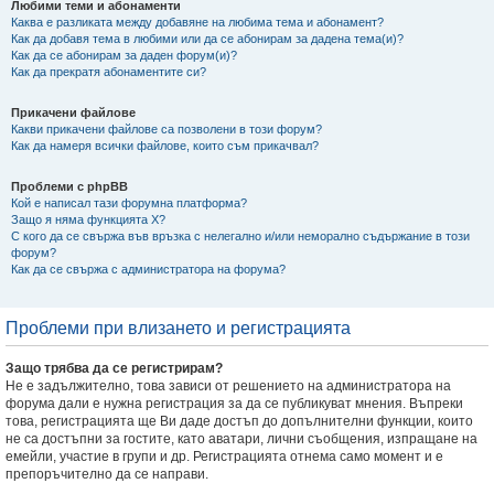
Любими теми и абонаменти
Каква е разликата между добавяне на любима тема и абонамент?
Как да добавя тема в любими или да се абонирам за дадена тема(и)?
Как да се абонирам за даден форум(и)?
Как да прекратя абонаментите си?
Прикачени файлове
Какви прикачени файлове са позволени в този форум?
Как да намеря всички файлове, които съм прикачвал?
Проблеми с phpBB
Кой е написал тази форумна платформа?
Защо я няма функцията X?
С кого да се свържа във връзка с нелегално и/или неморално съдържание в този
форум?
Как да се свържа с администратора на форума?
Проблеми при влизането и регистрацията
Защо трябва да се регистрирам?
Не е задължително, това зависи от решението на администратора на
форума дали е нужна регистрация за да се публикуват мнения. Въпреки
това, регистрацията ще Ви даде достъп до допълнителни функции, които
не са достъпни за гостите, като аватари, лични съобщения, изпращане на
емейли, участие в групи и др. Регистрацията отнема само момент и е
препоръчително да се направи.