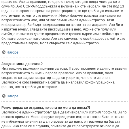
правилно. Ако са правилни, то едно от следните две неща може да се е
случило. Ако COPPA поддръжката е включена и сте избрали, че сте под 13
годишна възраст по време на регистрацията, то ще трябва да изпълните
инструкциите, които сте получили. Някои форуми изискват активация на
потребителското име, или от вас самия или от администратор. Тази
информаия ще Ви бъде предоставена по време на регистрация. Ако Ви е
изпратен емейл, следвайте инструкциите в него. Ако не сте получили
емейл, е възможно да сте предоставили грешен адрес или емейлът да е
бил категоризиран като спам. Ако сте сигурни, че емейл адресът, който сте
предоставили е верен, моля свържете се с администратор.
Нагоре
Защо не мога да вляза?
Има няколко възможни причини за това. Първо, проверете дали сте въвели
потребителското си име и парола правилно. Ако са правилни, моля
свържете се с администратор за да се уверите, че не сте изгонен.
Възможно е собственикът на сайта да е направил конфигурационна
грешка, която трябва да отстрани.
Нагоре
Регистрирах се отдавна, но сега не мога да вляза?!
Възможно е администраторът да е деактивирал или изтрил профила Ви по
някаква причина. Много форуми периодично изтриват потребители, които
не публикуват мнения за дълго време за да намалят размера на базата
данни. Ако това се е случило, опитайте да се регистрирате отново и да