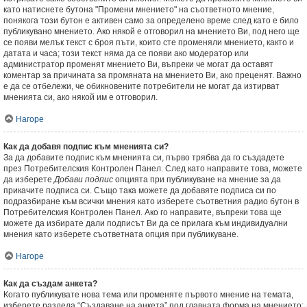
като натиснете бутона "Промени мнението" на съответното мнение,
понякога този бутон е активен само за определено време след като е било
публикувано мнението. Ако някой е отговорил на мнението Ви, под него ще
се появи мелък текст с броя пъти, които сте променяли мнението, както и
датата и часа; този текст няма да се появи ако модератор или
администратор променят мнението Ви, въпреки че могат да оставят
коментар за причината за промяната на мнението Ви, ако преценят. Важно
е да се отбележи, че обикновените потребители не могат да изтирват
мненията си, ако някой им е отговорил.
Нагоре
Как да добавя подпис към мненията си?
За да добавите подпис към мненията си, първо трябва да го създадете
през Потребителския Контролен Панел. След като направите това, можете
да изберете
Добави подпис
опцията при публикуване на мнение за да
прикачите подписа си. Също така можете да добавяте подписа си по
подразбиране към всички мнения като изберете съответния радио бутон в
Потребителския Контролен Панел. Ако го направите, въпреки това ще
можете да избирате дали подписът Ви да се прилага към индивидуални
мнения като изберете съответната опция при публикуване.
Нагоре
Как да създам анкета?
Когато публикувате нова тема или променяте първото мнение на темата,
изберете раздела “Създаване на анкета” под главната форма на мнението;