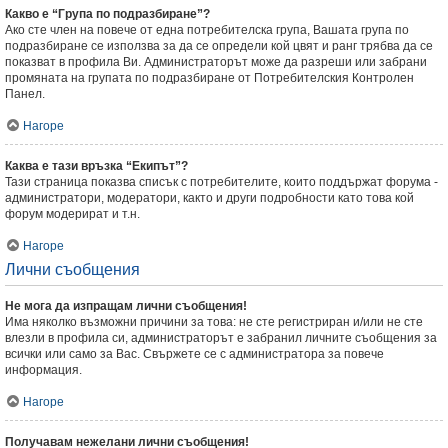
Какво е “Група по подразбиране”?
Ако сте член на повече от една потребителска група, Вашата група по
подразбиране се използва за да се определи кой цвят и ранг трябва да се
показват в профила Ви. Администраторът може да разреши или забрани
промяната на групата по подразбиране от Потребителския Контролен
Панел.
Нагоре
Каква е тази връзка “Екипът”?
Тази страница показва списък с потребителите, които поддържат форума -
администратори, модератори, както и други подробности като това кой
форум модерират и т.н.
Нагоре
Лични съобщения
Не мога да изпращам лични съобщения!
Има няколко възможни причини за това: не сте регистриран и/или не сте
влезли в профила си, администраторът е забранил личните съобщения за
всички или само за Вас. Свържете се с администратора за повече
информация.
Нагоре
Получавам нежелани лични съобщения!