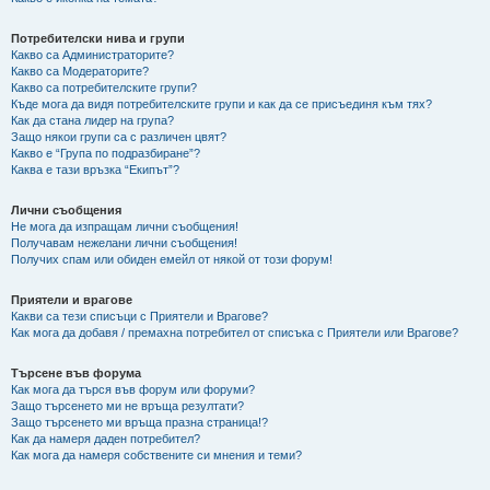
Потребителски нива и групи
Какво са Администраторите?
Какво са Модераторите?
Какво са потребителските групи?
Къде мога да видя потребителските групи и как да се присъединя към тях?
Как да стана лидер на група?
Защо някои групи са с различен цвят?
Какво е “Група по подразбиране”?
Каква е тази връзка “Екипът”?
Лични съобщения
Не мога да изпращам лични съобщения!
Получавам нежелани лични съобщения!
Получих спам или обиден емейл от някой от този форум!
Приятели и врагове
Какви са тези списъци с Приятели и Врагове?
Как мога да добавя / премахна потребител от списъка с Приятели или Врагове?
Търсене във форума
Как мога да търся във форум или форуми?
Защо търсенето ми не връща резултати?
Защо търсенето ми връща празна страница!?
Как да намеря даден потребител?
Как мога да намеря собствените си мнения и теми?