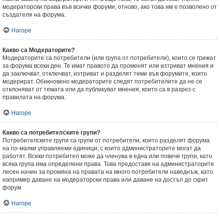
модераторски права във всички форуми, отново, ако това им е позволено от
създателя на форума.
Нагоре
Какво са Модераторите?
Модераторите са потребители (или група от потребители), които се грижат
за форума всеки ден. Те имат правото да променят или изтриват мнения и
да заключват, отключват, изтриват и разделят теми във форумите, които
модерират. Обикновено модераторите следят потребителите да не се
отклоняват от темата или да публикуват мнения, които са в разрез с
правилата на форума.
Нагоре
Какво са потребителските групи?
Потребителските групи са групи от потребители, които разделят форума
на по-малки управляеми единици, с които администраторите могат да
работят. Всеки потребител може да членува в една или повече групи, като
всяка група има определени права. Това предоставя на администраторите
лесен начин за промяна на правата на много потребители наведнъж, като
например даване на модераторски права или даване на достъп до скрит
форум.
Нагоре