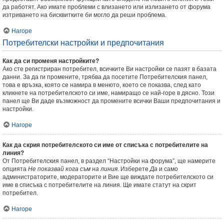
да работят. Ако имате проблеми с влизането или излизането от форума
изтриването на бисквитките би могло да реши проблема.
Нагоре
Потребителски настройки и предпочитания
Как да си променя настройките?
Ако сте регистриран потребител, всичките Ви настройки се пазят в базата
данни. За да ги промените, трябва да посетите Потребителския панел,
това е връзка, която се намира в менюто, което се показва, след като
кликнете на потребителското си име, намиращо се най-горе в дясно. Този
панел ще Ви даде възможност да промените всички Ваши предпочитания и
настройки.
Нагоре
Как да скрия потребителското си име от списъка с потребителите на
линия?
От Потребителския панел, в раздел “Настройки на форума”, ще намерите
опцията
Не показвай кога съм на линия
. Изберете
Да
и само
администраторите, модераторите и Вие ще виждате потребителското си
име в списъка с потребителите на линия. Ще имате статут на скрит
потребител.
Нагоре