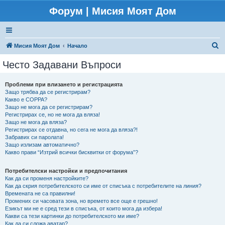
Форум | Мисия Моят Дом
Т
Мисия Моят Дом
Начало
ъ
Често Задавани Въпроси
р
с
Проблеми при влизането и регистрацията
Защо трябва да се регистрирам?
е
Какво е COPPA?
н
Защо не мога да се регистрирам?
Регистрирах се, но не мога да вляза!
е
Защо не мога да вляза?
Регистрирах се отдавна, но сега не мога да вляза?!
Забравих си паролата!
Защо излизам автоматично?
Какво прави “Изтрий всички бисквитки от форума”?
Потребителски настройки и предпочитания
Как да си променя настройките?
Как да скрия потребителското си име от списъка с потребителите на линия?
Времената не са правилни!
Промених си часовата зона, но времето все още е грешно!
Езикът ми не е сред тези в списъка, от които мога да избера!
Какви са тези картинки до потребителското ми име?
Как да си сложа аватар?