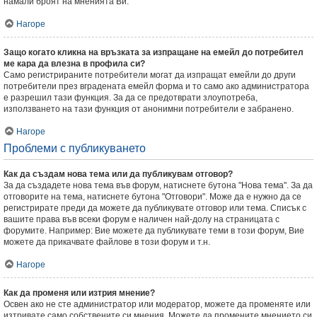
намали броят на мненията Ви.
Нагоре
Защо когато кликна на връзката за изпращане на емейл до потребител
ме кара да влезна в профила си?
Само регистрираните потребители могат да изпращат емейли до други
потребители през вградената емейл форма и то само ако администратора
е разрешил тази функция. За да се предотврати злоупотреба,
използването на тази функция от анонимни потребители е забранено.
Нагоре
Проблеми с публикуването
Как да създам нова тема или да публикувам отговор?
За да създадете нова тема във форум, натиснете бутона "Нова тема". За да
отговорите на тема, натиснете бутона "Отговори". Може да е нужно да се
регистрирате преди да можете да публикувате отговор или тема. Списък с
вашите права във всеки форум е наличен най-долу на страницата с
форумите. Например: Вие можете да публикувате теми в този форум, Вие
можете да прикачвате файлове в този форум и т.н.
Нагоре
Как да променя или изтрия мнение?
Освен ако не сте администратор или модератор, можете да променяте или
изтривате само собствените си мнения. Можете да промените мнението си