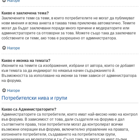
Нагоре
Какво е заключена тема?
Заключените теми са теми, в които потребителите не могат да публикуват
нови мнения и всяка анкета в такава тема приключва автоматично. Темите
могат да бъдат заключвани поради много причини и модераторите или
администраторите са отговорни за това. Можете също така да заключвате
собствените си теми, ако това е разрешено от администратора.
Нагоре
Какво е иконка на темата?
Иконките на темите са изображения, избрани от автора, които се добавят
към темата за да индикират по някакъв начин съдържанието й.
Възможността за използване на иконки за теми зависи от администратора
на форума.
Нагоре
Потребителски нива и групи
Какво са Администраторите?
Администраторите са потребители, които имат най-високо ниво на контрол
във форума. В зависимост от това, дали създателя на форума е дал
съответните права, тези потребители могат да контролират всички
възможни операции във форума, включително управление на правата,
изгонените потребители, създаването на потребителски групи,
назначаване на модератори и т.н. Също така, те могат да имат пълни