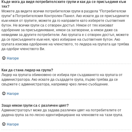
Къде мога да видя потребителските групи и как да се присъединя към
тях?
Можете да видите всички потребителски групи в раздела “Потребителски
групи” в Потребителския Контролен Панел. Ако искате да се присъедините
към някоя от групите, можете да го направите като изберете съответния
бутон. Не всички групи са с отворен достъп. Някои от тях изискват
одобрение за присъединяване, някои са затворени, а някои даже са
невидими за другите потребители. Ако групата е с отворен достъп, можете
да се присъедините към нея, чрез избиране на съответния бутон. Ако
групата изисква одобрение на членството, то лидера на групата ще трябва
да одобри членството Ви.
Нагоре
Как да стана лидер на група?
Лидер на групата обикновено се избира при създаването на групата от
администратора. Ако искате да създадете група, първо трябва да се
свържете с администратора, например чрез лично съобщение.
Нагоре
Защо някои групи са с различен цвят?
Администраторът може да задава различен цвят на потребителите от
дадена група за по-лесно идентифициране на членовете на тази група.
Нагоре