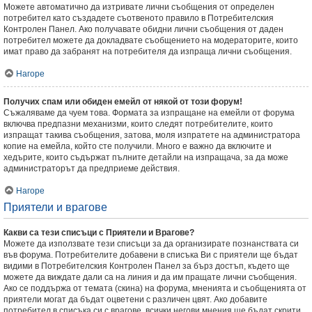
Можете автоматично да изтривате лични съобщения от определен
потребител като създадете съотвеното правило в Потребителския
Контролен Панел. Ако получавате обидни лични съобщения от даден
потребител можете да докладвате съобщението на модераторите, които
имат право да забранят на потребителя да изпраща лични съобщения.
Нагоре
Получих спам или обиден емейл от някой от този форум!
Съжаляваме да чуем това. Формата за изпращане на емейли от форума
включва предпазни механизми, които следят потребителите, които
изпращат такива съобщения, затова, моля изпратете на администратора
копие на емейла, който сте получили. Много е важно да включите и
хедърите, които съдържат пълните детайли на изпращача, за да може
администраторът да предприеме действия.
Нагоре
Приятели и врагове
Какви са тези списъци с Приятели и Врагове?
Можете да използвате тези списъци за да организирате познанствата си
във форума. Потребителите добавени в списъка Ви с приятели ще бъдат
видими в Потребителския Контролен Панел за бърз достъп, където ще
можете да виждате дали са на линия и да им пращате лични съобщения.
Ако се поддържа от темата (скина) на форума, мненията и съобщенията от
приятели могат да бъдат оцветени с различен цвят. Ако добавите
потребител в списъка си с врагове, всички негови мнения ще бъдат скрити