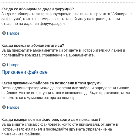
Как да се абонирам за даден форум(и)?
За да се абонирате за цял форум/раздел, натиснете връзката “Абониране
за форума”, която се намира в лентата най-долу на страницата при
отваряне на дадения форум/раздел.
Нагоре
Как да прекратя абонаментите си?
За да прекратите абонаментите си отидете в Потребителския панел и
последвайте връзката Управление на абонаментите.
Нагоре
Прикачени файлове
Какви прикачени файлове са позволени в този форум?
Всеки администратор може да разреши или забрани определени типове
файлове. Ако не сте сигурни какво е позволено да бъде прикачвано, моля
свържете се с Администратора за помощ.
Нагоре
Как да намеря всички файлове, които съм прикачвал?
За да видите списък с файловете, които сте прикачвали, отидете в
Потребителския панел и последвайте връзката Управление на
прикачените файлове.