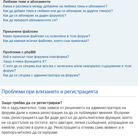
Любими теми и абонаменти
Каква е разликата между добавяне на любима тема и абонамент?
Как да добавя тема в любими или да се абонирам за дадена тема(и)?
Как да се абонирам за даден форум(и)?
Как да прекратя абонаментите си?
Прикачени файлове
Какви прикачени файлове са позволени в този форум?
Как да намеря всички файлове, които съм прикачвал?
Проблеми с phpBB
Кой е написал тази форумна платформа?
Защо я няма функцията X?
С кого да се свържа във връзка с нелегално и/или неморално съдържание в този
форум?
Как да се свържа с администратора на форума?
Проблеми при влизането и регистрацията
Защо трябва да се регистрирам?
Не е задължително, това зависи от решението на администратора на
форума дали е нужна регистрация за да се публикуват мнения. Въпреки
това, регистрацията ще Ви даде достъп до допълнителни функции, които
не са достъпни за гостите, като аватари, лични съобщения, изпращане на
емейли, участие в групи и др. Регистрацията отнема само момент и е
препоръчително да се направи.