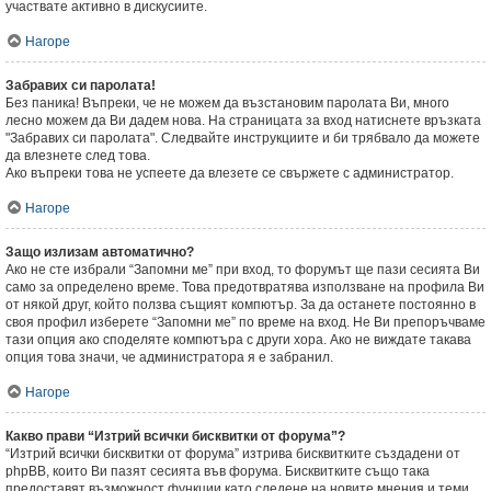
участвате активно в дискусиите.
Нагоре
Забравих си паролата!
Без паника! Въпреки, че не можем да възстановим паролата Ви, много
лесно можем да Ви дадем нова. На страницата за вход натиснете връзката
"Забравих си паролата". Следвайте инструкциите и би трябвало да можете
да влезнете след това.
Ако въпреки това не успеете да влезете се свържете с администратор.
Нагоре
Защо излизам автоматично?
Ако не сте избрали “Запомни ме” при вход, то форумът ще пази сесията Ви
само за определено време. Това предотвратява използване на профила Ви
от някой друг, който ползва същият компютър. За да останете постоянно в
своя профил изберете “Запомни ме” по време на вход. Не Ви препоръчваме
тази опция ако споделяте компютъра с други хора. Ако не виждате такава
опция това значи, че администратора я е забранил.
Нагоре
Какво прави “Изтрий всички бисквитки от форума”?
“Изтрий всички бисквитки от форума” изтрива бисквитките създадени от
phpBB, които Ви пазят сесията във форума. Бисквитките също така
предоставят възможност функции като следене на новите мнения и теми