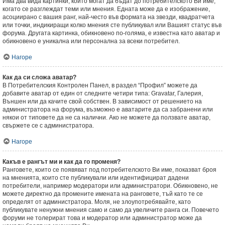
Има два вида картинки, които могат да бъдат до потребителското Ви име,
когато се разглеждат теми или мнения. Едната може да е изображение,
асоциирано с вашия ранг, най-често във формата на звезди, квадратчета
или точки, индикиращи колко мнения сте публикувал или Вашият статус във
форума. Другата картинка, обикновено по-голяма, е известна като аватар и
обикновено е уникална или персонална за всеки потребител.
Нагоре
Как да си сложа аватар?
В Потребителския Контролен Панел, в раздел “Профил” можете да
добавите аватар от един от следните четири типа: Gravatar, Галерия,
Външен или да качите свой собствен. В зависимост от решението на
администратора на форума, възможно е аватарите да са забранени или
някои от типовете да не са налични. Ако не можете да ползвате аватар,
свържете се с администратора.
Нагоре
Какъв е рангът ми и как да го променя?
Ранговете, които се появяват под потребителското Ви име, показват броя
на мненията, които сте публикували или идентифицират дадени
потребители, например модератори или администратори. Обикновено, не
можете директно да промените имената на ранговете, тъй като те се
определят от администратора. Моля, не злоупотребявайте, като
публикувате ненужни мнения само и само да увеличите ранга си. Повечето
форуми не толерират това и модератор или администратор може да