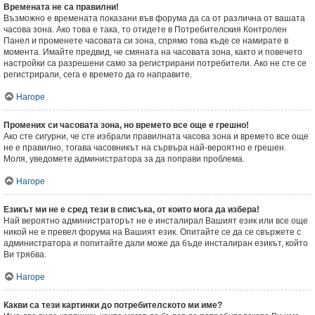
Времената не са правилни!
Възможно е времената показани във форума да са от различна от вашата
часова зона. Ако това е така, то отидете в Потребителския Контролен
Панел и променете часовата си зона, спрямо това къде се намирате в
момента. Имайте предвид, че смяната на часовата зона, както и повечето
настройки са разрешени само за регистрирани потребители. Ако не сте се
регистрирали, сега е времето да го направите.
Нагоре
Промених си часовата зона, но времето все още е грешно!
Ако сте сигурни, че сте избрали правилната часова зона и времето все още
не е правилно, тогава часовникът на сървъра най-вероятно е грешен.
Моля, уведомете администратора за да поправи проблема.
Нагоре
Езикът ми не е сред тези в списъка, от които мога да избера!
Най вероятно администраторът не е инсталирал Вашият език или все още
никой не е превел форума на Вашият език. Опитайте се да се свържете с
администратора и попитайте дали може да бъде инсталиран езикът, който
Ви трябва.
Нагоре
Какви са тези картинки до потребителското ми име?