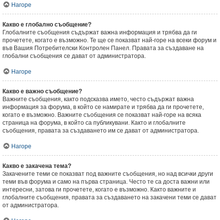
Нагоре
Какво е глобално съобщение?
Глобалните съобщения съдържат важна информация и трябва да ги
прочетете, когато е възможно. Те ще се показват най-горе на всеки форум и
във Вашия Потребителски Контролен Панел. Правата за създаване на
глобални съобщения се дават от администратора.
Нагоре
Какво е важно съобщение?
Важните съобщения, както подсказва името, често съдържат важна
информация за форума, в който се намирате и трябва да ги прочетете,
когато е възможно. Важните съобщения се показват най-горе на всяка
страница на форума, в който са публикувани. Както и глобалните
съобщения, правата за създаването им се дават от администратора.
Нагоре
Какво е закачена тема?
Закачените теми се показват под важните съобщения, но над всички други
теми във форума и само на първа страница. Често те са доста важни или
интересни, затова ги прочетете, когато е възможно. Както важните и
глобалните съобщения, правата за създаването на закачени теми се дават
от администратора.