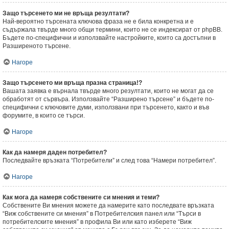
Защо търсенето ми не връща резултати?
Най-вероятно търсената ключова фраза не е била конкретна и е
съдържала твърде много общи термини, които не се индексират от phpBB.
Бъдете по-специфични и използвайте настройките, които са достъпни в
Разширеното търсене.
Нагоре
Защо търсенето ми връща празна страница!?
Вашата заявка е върнала твърде много резултати, които не могат да се
обработят от сървъра. Използвайте “Разширено търсене” и бъдете по-
специфични с ключовите думи, използвани при търсенето, както и във
форумите, в които се търси.
Нагоре
Как да намеря даден потребител?
Последвайте връзката “Потребители” и след това “Намери потребител”.
Нагоре
Как мога да намеря собствените си мнения и теми?
Собствените Ви мнения можете да намерите като последвате връзката
“Виж собствените си мнения” в Потребителския панел или “Търси в
потребителските мнения” в профила Ви или като изберете “Виж