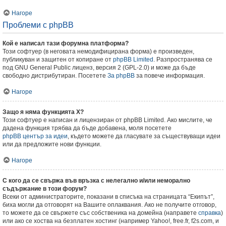
Нагоре
Проблеми с phpBB
Кой е написал тази форумна платформа?
Този софтуер (в неговата немодифицирана форма) е произведен,
публикуван и защитен от копиране от
phpBB Limited
. Разпространява се
под GNU General Public лиценз, версия 2 (GPL-2.0) и може да бъде
свободно дистрибутиран. Посетете
За phpBB
за повече информация.
Нагоре
Защо я няма функцията X?
Този софтуер е написан и лицензиран от phpBB Limited. Ако мислите, че
дадена функция трябва да бъде добавена, моля посетете
phpBB център за идеи
, където можете да гласувате за съществуващи идеи
или да предложите нови функции.
Нагоре
С кого да се свържа във връзка с нелегално и/или неморално
съдържание в този форум?
Всеки от администраторите, показани в списъка на страницата “Екипът”,
биха могли да отговорят на Вашите оплаквания. Ако не получите отговор,
то можете да се свържете със собственика на домейна (направете
справка
)
или ако се хоства на безплатен хостинг (например Yahoo!, free.fr, f2s.com, и