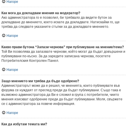
Нагоре
Как мога да докладвам мнения на модератор?
Ако администратора го е позволил, би трябвало да видите бутон за
докладване до мнението, което искате да докладвате. Натискайки го, ще
трябва да следвате указаните стъпки за да докладвате мнението.
Нагоре
Какво прави бутона “Запази чернова” при публикуване на мнение/тема?
Той Ви позволява да запазвате чернови, който могат да бъдат довършени и
публикувани по-късно. За да заредите записана чернова, посетете
Потребителския Контролен Панел.
Нагоре
Защо мнението ми трябва да бъде одобрено?
Администраторът може да е решил, че мненията, които публикувате във
форума се нуждаят от преглед преди да бъдат публикувани. Също така е
възможно администратора да Ви е сложил в група с потребители, чиито
мнения изискват одобрение преди да бъдат публикувани. Моля, свържете
се с администратора за повече информация.
Нагоре
Как да избутам темата ми?