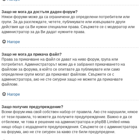
Защо не мога да достъпя даден форум?
Някои форуми може да са ограничени до определени потребители или
групи. За да разглеждате, четете, публикувате или извършвате други
действия ще са Ви нужни специални права. Свържете се с модератор или
администратор за да Ви дадат нужните права.
Нагоре
Защо не мога да прикача файл?
Права за прикачване на файл се дават на ниво форум, група или
потребител. Администраторът може да е забранил прикачването на
файлове за форума, в който се опитвате да публикувате или само
определени групи могат да прикачват файлове. Свържете се с
администратора, ако не сте сигурни защо не можете да прикачвате
файлове.
Нагоре
Защо получих предупреждение?
Всеки форум има свой собствен набор от правила. Ако сте нарушили, някое
от тези правила, то можете да получите предупреждение. Важно е да се
отбележи, че това е решение на администратора и phpBB Limited няма
нищо общо с издадените предупреждения. Свържете се с администратора
на форума, ако не сте сигурен за какво сте били предупредени.