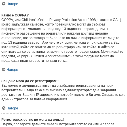
Нагоре
Какво е COPPA?
COPPA, или Children’s Online Privacy Protection Act от 1998, е закон в САЩ,
който задължава сайтове, които потенциално могат да събират
информация от малолетни лица под 13 годишна възраст да имат
писменото разрешение на родител или някакъв друг вид легално
съглашение, позволяващо събирането на лична информация от лицето
под 13 годишна възраст. Ако не сте сигурни, че това е приложимо за Вас,
като някой, който се опитва да се регистрира или за сайта, в който се
опитвате да се регистрирате, моля потърсете правен съвет. Моля, имайте
предвид, че phpBB Limited и собственикът на този форум не могат да
предложат правни съвети по тази точка.
Нагоре
Защо не мога да се регистрирам?
Възможно е администраторът да е забранил регистрацията на нови
потребители. Също така е възможно администраторът да е забранил
достъпът от Вашият IP адрес или с потребителското Ви име. Свържете се с
администратора за повече информация.
Нагоре
Регистрирах се, но не мога да вляза!
Първо, проверете дали сте въвели потребителското си име и парола