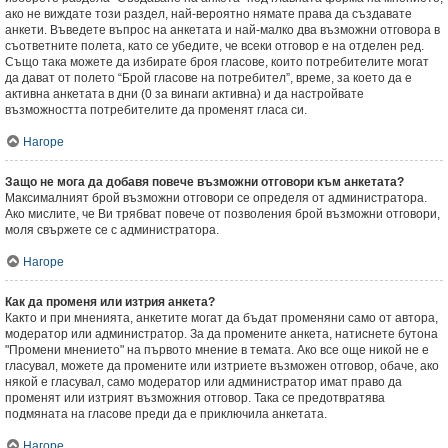
ако не виждате този раздел, най-вероятно нямате права да създавате
анкети. Въведете въпрос на анкетата и най-малко два възможни отговора в
съответните полета, като се убедите, че всеки отговор е на отделен ред.
Също така можете да избирате броя гласове, които потребителите могат
да дават от полето “Брой гласове на потребител”, време, за което да е
активна анкетата в дни (0 за винаги активна) и да настройвате
възможността потребителите да променят гласа си.
Нагоре
Защо не мога да добавя повече възможни отговори към анкетата?
Максималният брой възможни отговори се определя от администратора.
Ако мислите, че Ви трябват повече от позволения брой възможни отговори,
моля свържете се с администратора.
Нагоре
Как да променя или изтрия анкета?
Както и при мненията, анкетите могат да бъдат променяни само от автора,
модератор или администратор. За да промените анкета, натиснете бутона
"Промени мнението" на първото мнение в темата. Ако все още никой не е
гласувал, можете да промените или изтриете възможен отговор, обаче, ако
някой е гласувал, само модератор или администратор имат право да
променят или изтрият възможния отговор. Така се предотвратява
подмяната на гласове преди да е приключила анкетата.
Нагоре