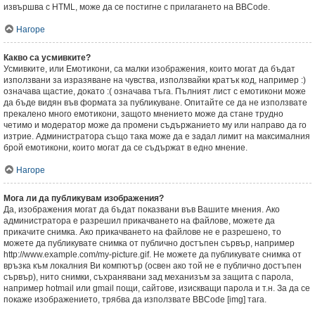
извършва с HTML, може да се постигне с прилагането на BBCode.
Нагоре
Какво са усмивките?
Усмивките, или Емотикони, са малки изображения, които могат да бъдат
използвани за изразяване на чувства, използвайки кратък код, например :)
означава щастие, докато :( означава тъга. Пълният лист с емотикони може
да бъде видян във формата за публикуване. Опитайте се да не използвате
прекалено много емотикони, защото мнението може да стане трудно
четимо и модератор може да промени съдържанието му или направо да го
изтрие. Администратора също така може да е задал лимит на максималния
брой емотикони, които могат да се съдържат в едно мнение.
Нагоре
Мога ли да публикувам изображения?
Да, изображения могат да бъдат показвани във Вашите мнения. Ако
администратора е разрешил прикачването на файлове, можете да
прикачите снимка. Ако прикачването на файлове не е разрешено, то
можете да публикувате снимка от публично достъпен сървър, например
http://www.example.com/my-picture.gif. Не можете да публикувате снимка от
връзка към локалния Ви компютър (освен ако той не е публично достъпен
сървър), нито снимки, съхранявани зад механизъм за защита с парола,
например hotmail или gmail пощи, сайтове, изискващи парола и т.н. За да се
покаже изображението, трябва да използвате BBCode [img] тага.