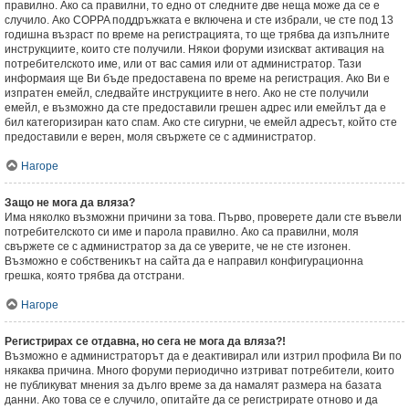
правилно. Ако са правилни, то едно от следните две неща може да се е
случило. Ако COPPA поддръжката е включена и сте избрали, че сте под 13
годишна възраст по време на регистрацията, то ще трябва да изпълните
инструкциите, които сте получили. Някои форуми изискват активация на
потребителското име, или от вас самия или от администратор. Тази
информаия ще Ви бъде предоставена по време на регистрация. Ако Ви е
изпратен емейл, следвайте инструкциите в него. Ако не сте получили
емейл, е възможно да сте предоставили грешен адрес или емейлът да е
бил категоризиран като спам. Ако сте сигурни, че емейл адресът, който сте
предоставили е верен, моля свържете се с администратор.
Нагоре
Защо не мога да вляза?
Има няколко възможни причини за това. Първо, проверете дали сте въвели
потребителското си име и парола правилно. Ако са правилни, моля
свържете се с администратор за да се уверите, че не сте изгонен.
Възможно е собственикът на сайта да е направил конфигурационна
грешка, която трябва да отстрани.
Нагоре
Регистрирах се отдавна, но сега не мога да вляза?!
Възможно е администраторът да е деактивирал или изтрил профила Ви по
някаква причина. Много форуми периодично изтриват потребители, които
не публикуват мнения за дълго време за да намалят размера на базата
данни. Ако това се е случило, опитайте да се регистрирате отново и да