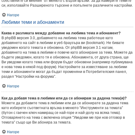
собствените си мнения” от менюто с Бързи връзки. За да намерите темите
си, използвайте Разширеното търсене и попълнете различните настройки.
Нагоре
Любими теми и абонаменти
Каква е разликата между добавяне на любима тема и абонамент?
В phpBB версия 3.0, добавянето на любима тема работеше като
добавянето на сайт в любими в уеб браузъра ви (bookmark). Не бивате
уведомен когато темата е обновена. От phpBB версия 3.1 натам,
добавянето на тема в любими е повече като абониране за тема. Можете да
бъдете уведомен, когато тя е обновена. Абонамента, от друга страна, ще
Ви уведоми когато тема или форум бъдат обновени (например публикувана
е нова тема в някой под форум). Настройките за известяване за любими
теми и абонаменти могат да бъдат променяни в Потребителския панел,
раздел “Настройки на форума”.
Нагоре
Как да добавя тема в любими или да се абонирам за дадена тема(и)?
Можете да добавите тема в любими или да се абонирате за дадена тема
като изберете съответната връзка в менюто “Инструменти за темата”
(бутон с гаечен ключ намиращ се най-горе и най-долу на всяка тема).
Отговарянето на тема с включена опция “Уведоми ме при нов отговор в
темата” също ще Ви абонира за темата.
Нагоре