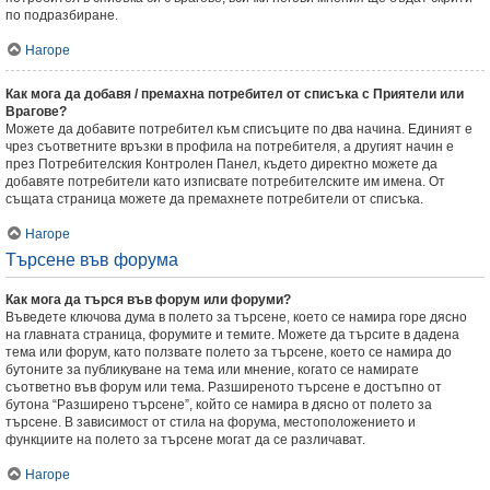
по подразбиране.
Нагоре
Как мога да добавя / премахна потребител от списъка с Приятели или
Врагове?
Можете да добавите потребител към списъците по два начина. Единият е
чрез съответните връзки в профила на потребителя, а другият начин е
през Потребителския Контролен Панел, където директно можете да
добавяте потребители като изписвате потребителските им имена. От
същата страница можете да премахнете потребители от списъка.
Нагоре
Търсене във форума
Как мога да търся във форум или форуми?
Въведете ключова дума в полето за търсене, което се намира горе дясно
на главната страница, форумите и темите. Можете да търсите в дадена
тема или форум, като ползвате полето за търсене, което се намира до
бутоните за публикуване на тема или мнение, когато се намирате
съответно във форум или тема. Разширеното търсене е достъпно от
бутона “Разширено търсене”, който се намира в дясно от полето за
търсене. В зависимост от стила на форума, местоположението и
функциите на полето за търсене могат да се различават.
Нагоре