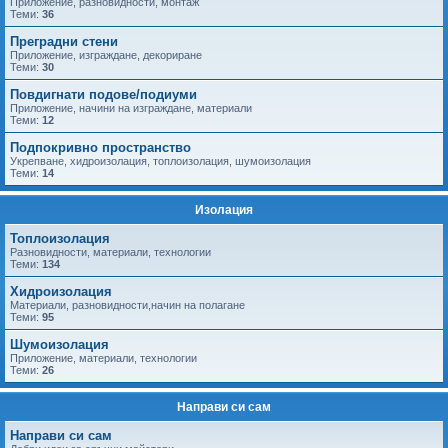
Приложение, разновидности, монтаж
Теми:
36
Преградни стени
Приложение, изграждане, декориране
Теми:
30
Повдигнати подове/подиуми
Приложение, начини на изграждане, материали
Теми:
12
Подпокривно пространство
Укрепване, хидроизолация, топлоизолация, шумоизолация
Теми:
14
Изолация
Топлоизолация
Разновидности, материали, технологии
Теми:
134
Хидроизолация
Материали, разновидности,начин на полагане
Теми:
95
Шумоизолация
Приложение, материали, технологии
Теми:
26
Направи си сам
Направи си сам