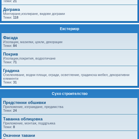
Теми:
21
Дограма
Монтиране,изолиране, видове дограми
Теми:
118
Екстериор
Фасада
Изолации, мазилки, цокли, декорации
Теми:
84
Покрив
Изолации,покрития, водоотичане
Теми:
71
Градина
Озеленяване, водни площи, огради, осветление, градинска мебел, декоративни
елементи
Теми:
31
Сухо строителство
Предстенни обшивки
Приложение, изграждане, предимства
Теми:
24
Таванна облицовка
Приложение, монтаж, поддръжка
Теми:
8
Окачени тавани