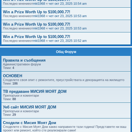
Последно мнениеот
mkl1968
«
чет окт 23, 2025 10:54 am
Win a Prize Worth Up to $100,000.77!
Последно мнениеот
mkl1968
«
чет окт 23, 2025 10:53 am
Win a Prize Worth Up to $100,000.77!
Последно мнениеот
mkl1968
«
чет окт 23, 2025 10:53 am
Win a Prize Worth Up to $100,000.77!
Последно мнениеот
mkl1968
«
чет окт 23, 2025 10:52 am
Общ Форум
Правила и съобщения
Административен форум
Теми:
4
ОСНОВЕН
Споделете своя опит с ремонтите, преустройствата и декорацията на жилището
Теми:
186
ТВ предаване МИСИЯ МОЯТ ДОМ
Препоръки и коментари
Теми:
88
Уеб сайт МИСИЯ МОЯТ ДОМ
Препоръки и коментари
Теми:
29
Сподели с Мисия Моят Дом
Споделете с Мисия Моят Дом какво направихте тази година! Представете ни ваш
проект или ремонт, който сте реализирали сами!