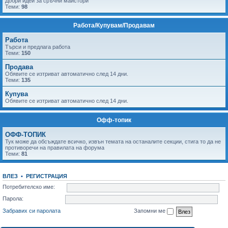
Добри идеи за сръчни майстори
Теми:
98
Работа/Купувам/Продавам
Работа
Tърси и предлага работа
Теми:
150
Продава
Обявите се изтриват автоматично след 14 дни.
Теми:
135
Купува
Обявите се изтриват автоматично след 14 дни.
Офф-топик
ОФФ-ТОПИК
Тук може да обсъждате всичко, извън темата на останалите секции, стига то да не
противоречи на правилата на форума
Теми:
81
ВЛЕЗ
•
РЕГИСТРАЦИЯ
Потребителско име:
Парола:
Забравих си паролата
Запомни ме