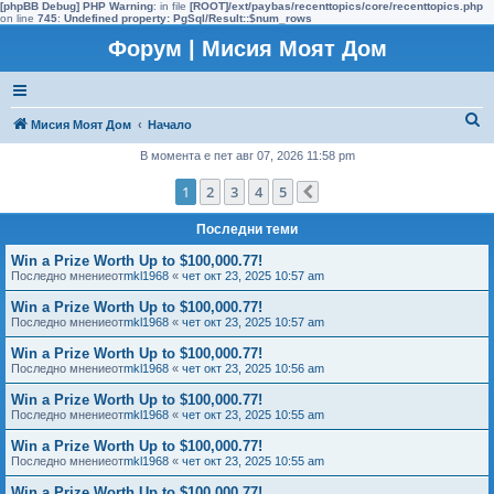
[phpBB Debug] PHP Warning
: in file
[ROOT]/ext/paybas/recenttopics/core/recenttopics.php
on line
745
:
Undefined property: PgSql/Result::$num_rows
Форум | Мисия Моят Дом
Т
Мисия Моят Дом
Начало
ъ
В момента е пет авг 07, 2026 11:58 pm
р
1
2
3
4
5
Следваща
с
Последни теми
е
н
Win a Prize Worth Up to $100,000.77!
Последно мнениеот
mkl1968
«
чет окт 23, 2025 10:57 am
е
Win a Prize Worth Up to $100,000.77!
Последно мнениеот
mkl1968
«
чет окт 23, 2025 10:57 am
Win a Prize Worth Up to $100,000.77!
Последно мнениеот
mkl1968
«
чет окт 23, 2025 10:56 am
Win a Prize Worth Up to $100,000.77!
Последно мнениеот
mkl1968
«
чет окт 23, 2025 10:55 am
Win a Prize Worth Up to $100,000.77!
Последно мнениеот
mkl1968
«
чет окт 23, 2025 10:55 am
Win a Prize Worth Up to $100,000.77!