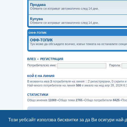
Продава
Обявите се изтриват автоматично след 14 дни.
Купува
Обявите се изтриват автоматично след 14 дни.
ОФФ-ТОПИК
ОФФ-ТОПИК
Тук може да обсъждате всичко, извън темата на останалите секци
ВЛЕЗ
•
РЕГИСТРАЦИЯ
Потребителско име:
Парола:
КОЙ Е НА ЛИНИЯ
В момента има
3
потребителя на линия :: 2 регистрирани, 0 скрити 
Най-много потребители на линия
566
е имало на нед апр 28, 2024 6:
СТАТИСТИКИ
Общо мнения
11069
•Общо теми
2765
•Общо потребители
8425
•Пос
Мисия Моят Дом
Начало
Този уебсайт използва бисквитки за да Ви осигури най