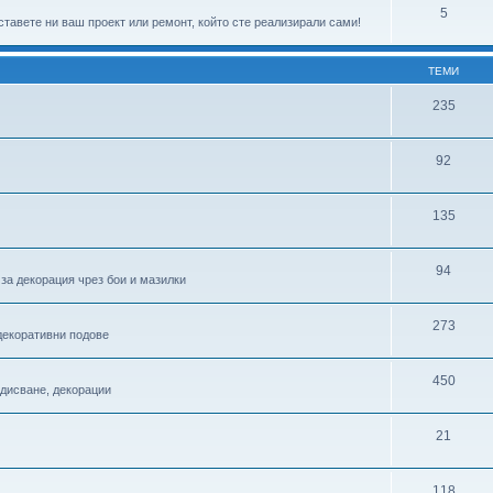
5
тавете ни ваш проект или ремонт, който сте реализирали сами!
ТЕМИ
235
92
135
94
 за декорация чрез бои и мазилки
273
 декоративни подове
450
ядисване, декорации
21
118