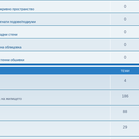
0
кривно пространство
0
гнати подове/подиуми
0
адни стени
0
на облицовка
0
тенни обшивки
ТЕМИ
4
186
а на жилището
88
29