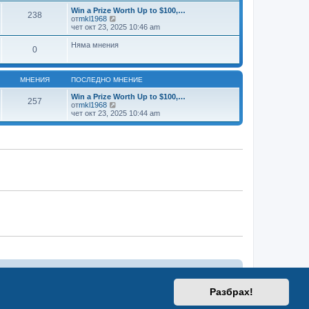
н
н
ж
и
и
п
Win a Prize Worth Up to $100,…
238
я
т
о
от
mkl1968
В
е
с
чет окт 23, 2025 10:46 am
и
м
л
ж
н
е
п
Няма мнения
0
е
д
о
н
н
с
и
и
л
я
т
е
МНЕНИЯ
ПОСЛЕДНО МНЕНИЕ
е
д
м
н
Win a Prize Worth Up to $100,…
н
257
и
от
mkl1968
В
е
т
чет окт 23, 2025 10:44 am
и
н
е
ж
и
м
п
я
н
о
е
с
н
л
и
е
я
д
н
и
т
е
м
н
е
н
и
я
сички бисквитки от форума
Всички времена са според
UTC+03:00
Разбрах!