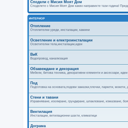
Сподели с Мисия Моят Дом
Споделете с Мисия Моят Дом какво направихте тази година! Предс
ИНТЕРИОР
Отопление
Отоплителни уреди, инсталации, камини
Осветление и електроинсталации
Осветителни тела,инсталации,идеи
ВиК
Водопровод, канализация
Обзавеждане и декорация
Мебели, битова техника, декоративни елементи и аксесоари, идеи
Под
Подготовка на основата,подови замазки,плочки, паркети, мокети,
Стени и тавани
Изравняване, изолиране, грундиране, шпакловане, измазване, бо
Вентилация
Инсталации, ветилационни шахти, климатици
Дограма