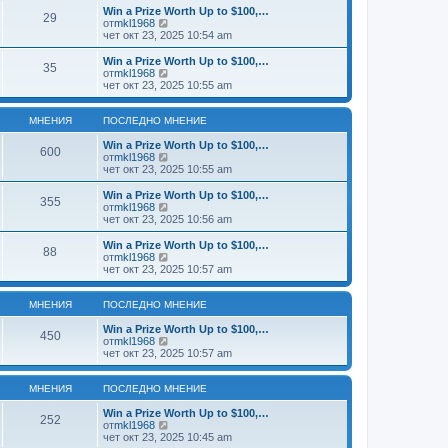
е
т
е
п
Win a Prize Worth Up to $100,…
н
29
е
д
о
от
mkl1968
В
и
м
н
с
чет окт 23, 2025 10:54 am
и
я
н
и
л
ж
е
т
е
п
Win a Prize Worth Up to $100,…
н
35
е
д
о
от
mkl1968
В
и
м
н
с
чет окт 23, 2025 10:55 am
и
я
н
и
л
ж
е
т
е
п
н
е
д
МНЕНИЯ
ПОСЛЕДНО МНЕНИЕ
о
и
м
н
с
я
н
и
Win a Prize Worth Up to $100,…
л
600
е
т
от
mkl1968
е
В
н
е
чет окт 23, 2025 10:55 am
д
и
и
м
н
ж
я
н
и
п
Win a Prize Worth Up to $100,…
355
е
т
о
от
mkl1968
В
н
е
с
чет окт 23, 2025 10:56 am
и
и
м
л
ж
я
н
е
п
Win a Prize Worth Up to $100,…
88
е
д
о
от
mkl1968
В
н
н
с
чет окт 23, 2025 10:57 am
и
и
и
л
ж
я
т
е
п
е
д
МНЕНИЯ
ПОСЛЕДНО МНЕНИЕ
о
м
н
с
н
и
Win a Prize Worth Up to $100,…
л
450
е
т
от
mkl1968
е
В
н
е
чет окт 23, 2025 10:57 am
д
и
и
м
н
ж
я
н
и
п
е
МНЕНИЯ
ПОСЛЕДНО МНЕНИЕ
т
о
н
е
с
и
Win a Prize Worth Up to $100,…
м
л
252
я
от
mkl1968
н
е
В
чет окт 23, 2025 10:45 am
е
д
и