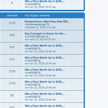
е
п
Win a Prize Worth Up to $100,…
н
8
е
д
о
от
mkl1968
В
и
м
н
с
чет окт 23, 2025 10:47 am
и
я
н
и
л
ж
е
т
е
п
н
е
д
МНЕНИЯ
ПОСЛЕДНО МНЕНИЕ
о
и
м
н
с
я
н
и
DumpsArena: High-Pass Rate EM…
л
1375
е
т
от
emtexamdumps
е
В
н
е
съб юни 22, 2024 1:52 pm
д
и
и
м
н
ж
я
н
и
п
Key Concepts to Know for the …
403
е
т
о
от
CompTIAExam
В
н
е
с
чет юни 13, 2024 9:35 am
и
и
м
л
ж
я
н
е
п
Win a Prize Worth Up to $100,…
602
е
д
о
от
mkl1968
В
н
н
с
чет окт 23, 2025 10:48 am
и
и
и
л
ж
я
т
е
п
Win a Prize Worth Up to $100,…
414
е
д
о
от
mkl1968
В
м
н
с
чет окт 23, 2025 10:44 am
и
н
и
л
ж
е
т
е
п
Win a Prize Worth Up to $100,…
н
1104
е
д
о
от
mkl1968
В
и
м
н
с
чет окт 23, 2025 10:46 am
и
я
н
и
л
ж
е
т
е
п
Win a Prize Worth Up to $100,…
н
1750
е
д
о
от
mkl1968
В
и
м
н
с
чет окт 23, 2025 10:48 am
и
я
н
и
л
ж
е
т
е
п
Win a Prize Worth Up to $100,…
н
80
е
д
о
от
mkl1968
В
и
м
н
с
чет окт 23, 2025 10:49 am
и
я
н
и
л
ж
е
т
е
п
Win a Prize Worth Up to $100,…
н
627
е
д