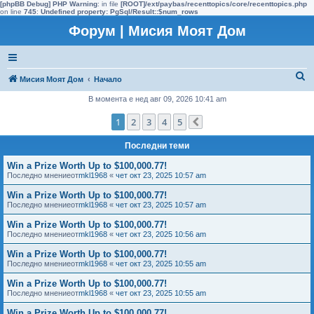
[phpBB Debug] PHP Warning
: in file
[ROOT]/ext/paybas/recenttopics/core/recenttopics.php
on line
745
:
Undefined property: PgSql/Result::$num_rows
Форум | Мисия Моят Дом
Т
Мисия Моят Дом
Начало
ъ
В момента е нед авг 09, 2026 10:41 am
р
1
2
3
4
5
Следваща
с
Последни теми
е
н
Win a Prize Worth Up to $100,000.77!
Последно мнениеот
mkl1968
«
чет окт 23, 2025 10:57 am
е
Win a Prize Worth Up to $100,000.77!
Последно мнениеот
mkl1968
«
чет окт 23, 2025 10:57 am
Win a Prize Worth Up to $100,000.77!
Последно мнениеот
mkl1968
«
чет окт 23, 2025 10:56 am
Win a Prize Worth Up to $100,000.77!
Последно мнениеот
mkl1968
«
чет окт 23, 2025 10:55 am
Win a Prize Worth Up to $100,000.77!
Последно мнениеот
mkl1968
«
чет окт 23, 2025 10:55 am
Win a Prize Worth Up to $100,000.77!