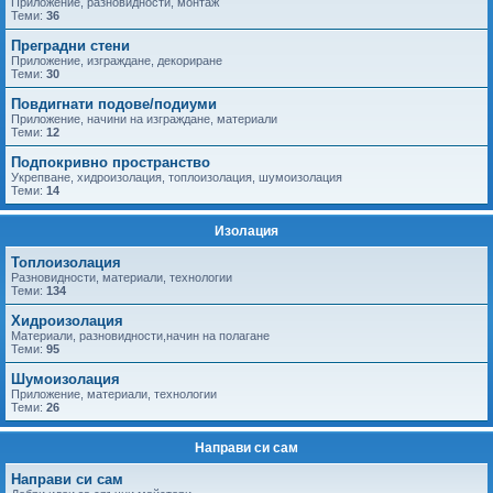
Приложение, разновидности, монтаж
Теми:
36
Преградни стени
Приложение, изграждане, декориране
Теми:
30
Повдигнати подове/подиуми
Приложение, начини на изграждане, материали
Теми:
12
Подпокривно пространство
Укрепване, хидроизолация, топлоизолация, шумоизолация
Теми:
14
Изолация
Топлоизолация
Разновидности, материали, технологии
Теми:
134
Хидроизолация
Материали, разновидности,начин на полагане
Теми:
95
Шумоизолация
Приложение, материали, технологии
Теми:
26
Направи си сам
Направи си сам