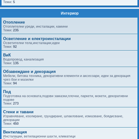
Теми:
5
Интериор
Отопление
Отоплителни уреди, инсталации, камини
Теми:
235
Осветление и електроинсталации
Осветителни тела,инсталации,идеи
Теми:
92
ВиК
Водопровод, канализация
Теми:
135
Обзавеждане и декорация
Мебели, битова техника, декоративни елементи и аксесоари, идеи за декорация
чрез бои и мазилки
Теми:
94
Под
Подготовка на основата,подови замазки,плочки, паркети, мокети, декоративни
подове
Теми:
273
Стени и тавани
Изравняване, изолиране, грундиране, шпакловане, измазване, боядисване,
декорации
Теми:
450
Вентилация
Инсталации, ветилационни шахти, климатици