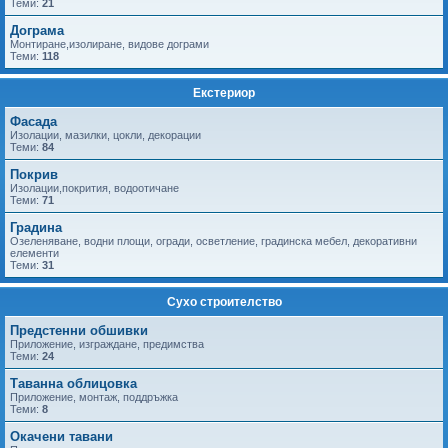
Теми:
21
Дограма
Монтиране,изолиране, видове дограми
Теми:
118
Екстериор
Фасада
Изолации, мазилки, цокли, декорации
Теми:
84
Покрив
Изолации,покрития, водоотичане
Теми:
71
Градина
Озеленяване, водни площи, огради, осветление, градинска мебел, декоративни
елементи
Теми:
31
Сухо строителство
Предстенни обшивки
Приложение, изграждане, предимства
Теми:
24
Таванна облицовка
Приложение, монтаж, поддръжка
Теми:
8
Окачени тавани