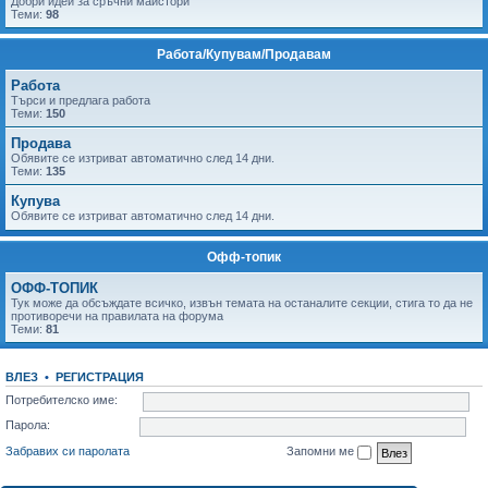
Добри идеи за сръчни майстори
Теми:
98
Работа/Купувам/Продавам
Работа
Tърси и предлага работа
Теми:
150
Продава
Обявите се изтриват автоматично след 14 дни.
Теми:
135
Купува
Обявите се изтриват автоматично след 14 дни.
Офф-топик
ОФФ-ТОПИК
Тук може да обсъждате всичко, извън темата на останалите секции, стига то да не
противоречи на правилата на форума
Теми:
81
ВЛЕЗ
•
РЕГИСТРАЦИЯ
Потребителско име:
Парола:
Забравих си паролата
Запомни ме