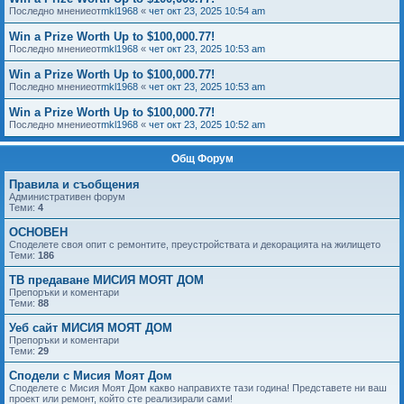
Последно мнениеот
mkl1968
«
чет окт 23, 2025 10:54 am
Win a Prize Worth Up to $100,000.77!
Последно мнениеот
mkl1968
«
чет окт 23, 2025 10:53 am
Win a Prize Worth Up to $100,000.77!
Последно мнениеот
mkl1968
«
чет окт 23, 2025 10:53 am
Win a Prize Worth Up to $100,000.77!
Последно мнениеот
mkl1968
«
чет окт 23, 2025 10:52 am
Общ Форум
Правила и съобщения
Административен форум
Теми:
4
ОСНОВЕН
Споделете своя опит с ремонтите, преустройствата и декорацията на жилището
Теми:
186
ТВ предаване МИСИЯ МОЯТ ДОМ
Препоръки и коментари
Теми:
88
Уеб сайт МИСИЯ МОЯТ ДОМ
Препоръки и коментари
Теми:
29
Сподели с Мисия Моят Дом
Споделете с Мисия Моят Дом какво направихте тази година! Представете ни ваш
проект или ремонт, който сте реализирали сами!