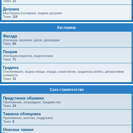
Теми:
21
Дограма
Монтиране,изолиране, видове дограми
Теми:
118
Екстериор
Фасада
Изолации, мазилки, цокли, декорации
Теми:
84
Покрив
Изолации,покрития, водоотичане
Теми:
71
Градина
Озеленяване, водни площи, огради, осветление, градинска мебел, декоративни
елементи
Теми:
31
Сухо строителство
Предстенни обшивки
Приложение, изграждане, предимства
Теми:
24
Таванна облицовка
Приложение, монтаж, поддръжка
Теми:
8
Окачени тавани