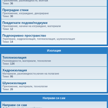
Приложение, разновидности, монтаж
Теми:
36
Преградни стени
Приложение, изграждане, декориране
Теми:
30
Повдигнати подове/подиуми
Приложение, начини на изграждане, материали
Теми:
12
Подпокривно пространство
Укрепване, хидроизолация, топлоизолация, шумоизолация
Теми:
14
Изолация
Топлоизолация
Разновидности, материали, технологии
Теми:
134
Хидроизолация
Материали, разновидности,начин на полагане
Теми:
95
Шумоизолация
Приложение, материали, технологии
Теми:
26
Направи си сам
Направи си сам