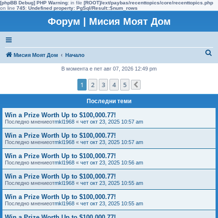
[phpBB Debug] PHP Warning
: in file
[ROOT]/ext/paybas/recenttopics/core/recenttopics.php
on line
745
:
Undefined property: PgSql/Result::$num_rows
Форум | Мисия Моят Дом
Т
Мисия Моят Дом
Начало
ъ
В момента е пет авг 07, 2026 12:49 pm
р
1
2
3
4
5
Следваща
с
Последни теми
е
н
Win a Prize Worth Up to $100,000.77!
Последно мнениеот
mkl1968
«
чет окт 23, 2025 10:57 am
е
Win a Prize Worth Up to $100,000.77!
Последно мнениеот
mkl1968
«
чет окт 23, 2025 10:57 am
Win a Prize Worth Up to $100,000.77!
Последно мнениеот
mkl1968
«
чет окт 23, 2025 10:56 am
Win a Prize Worth Up to $100,000.77!
Последно мнениеот
mkl1968
«
чет окт 23, 2025 10:55 am
Win a Prize Worth Up to $100,000.77!
Последно мнениеот
mkl1968
«
чет окт 23, 2025 10:55 am
Win a Prize Worth Up to $100,000.77!