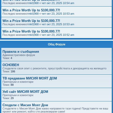
Последно мнениеот
mkl1968
«
чет окт 23, 2025 10:54 am
Win a Prize Worth Up to $100,000.77!
Последно мнениеот
mkl1968
«
чет окт 23, 2025 10:53 am
Win a Prize Worth Up to $100,000.77!
Последно мнениеот
mkl1968
«
чет окт 23, 2025 10:53 am
Win a Prize Worth Up to $100,000.77!
Последно мнениеот
mkl1968
«
чет окт 23, 2025 10:52 am
Общ Форум
Правила и съобщения
Административен форум
Теми:
4
ОСНОВЕН
Споделете своя опит с ремонтите, преустройствата и декорацията на жилището
Теми:
186
ТВ предаване МИСИЯ МОЯТ ДОМ
Препоръки и коментари
Теми:
88
Уеб сайт МИСИЯ МОЯТ ДОМ
Препоръки и коментари
Теми:
29
Сподели с Мисия Моят Дом
Споделете с Мисия Моят Дом какво направихте тази година! Представете ни ваш
проект или ремонт, който сте реализирали сами!