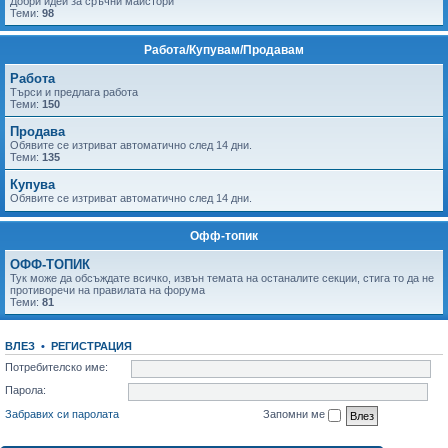
Добри идеи за сръчни майстори
Теми:
98
Работа/Купувам/Продавам
Работа
Tърси и предлага работа
Теми:
150
Продава
Обявите се изтриват автоматично след 14 дни.
Теми:
135
Купува
Обявите се изтриват автоматично след 14 дни.
Офф-топик
ОФФ-ТОПИК
Тук може да обсъждате всичко, извън темата на останалите секции, стига то да не
противоречи на правилата на форума
Теми:
81
ВЛЕЗ
•
РЕГИСТРАЦИЯ
Потребителско име:
Парола:
Забравих си паролата
Запомни ме