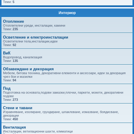
Теми:
5
Интериор
Отопление
Отоплителни уреди, инсталации, камини
Теми:
235
Осветление и електроинсталации
Осветителни тела,инсталации,идеи
Теми:
92
ВиК
Водопровод, канализация
Теми:
135
Обзавеждане и декорация
Мебели, битова техника, декоративни елементи и аксесоари, идеи за декорация
чрез бои и мазилки
Теми:
94
Под
Подготовка на основата,подови замазки,плочки, паркети, мокети, декоративни
подове
Теми:
273
Стени и тавани
Изравняване, изолиране, грундиране, шпакловане, измазване, боядисване,
декорации
Теми:
450
Вентилация
Инсталации, ветилационни шахти, климатици