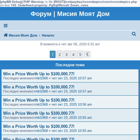
[phpBB Debug] PHP Warning
: in file
[ROOT]/ext/paybas/recenttopics/core/recenttopics.php
on line
745
:
Undefined property: PgSql/Result::$num_rows
Форум | Мисия Моят Дом
Т
Мисия Моят Дом
Начало
ъ
В момента е чет авг 06, 2026 6:32 am
р
1
2
3
4
5
Следваща
с
Последни теми
е
н
Win a Prize Worth Up to $100,000.77!
Последно мнениеот
mkl1968
«
чет окт 23, 2025 10:57 am
е
Win a Prize Worth Up to $100,000.77!
Последно мнениеот
mkl1968
«
чет окт 23, 2025 10:57 am
Win a Prize Worth Up to $100,000.77!
Последно мнениеот
mkl1968
«
чет окт 23, 2025 10:56 am
Win a Prize Worth Up to $100,000.77!
Последно мнениеот
mkl1968
«
чет окт 23, 2025 10:55 am
Win a Prize Worth Up to $100,000.77!
Последно мнениеот
mkl1968
«
чет окт 23, 2025 10:55 am
Win a Prize Worth Up to $100,000.77!