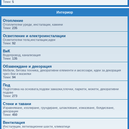
Теми:
5
Интериор
Отопление
Отоплителни уреди, инсталации, камини
Теми:
235
Осветление и електроинсталации
Осветителни тела,инсталации,идеи
Теми:
92
ВиК
Водопровод, канализация
Теми:
135
Обзавеждане и декорация
Мебели, битова техника, декоративни елементи и аксесоари, идеи за декорация
чрез бои и мазилки
Теми:
94
Под
Подготовка на основата,подови замазки,плочки, паркети, мокети, декоративни
подове
Теми:
273
Стени и тавани
Изравняване, изолиране, грундиране, шпакловане, измазване, боядисване,
декорации
Теми:
450
Вентилация
Инсталации, ветилационни шахти, климатици