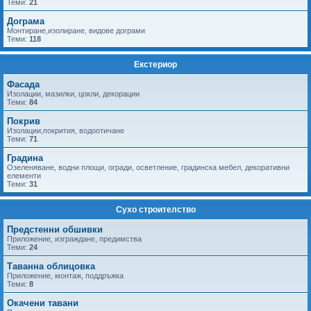
Теми:
21
Дограма
Монтиране,изолиране, видове дограми
Теми:
118
Екстериор
Фасада
Изолации, мазилки, цокли, декорации
Теми:
84
Покрив
Изолации,покрития, водоотичане
Теми:
71
Градина
Озеленяване, водни площи, огради, осветление, градинска мебел, декоративни
елементи
Теми:
31
Сухо строителство
Предстенни обшивки
Приложение, изграждане, предимства
Теми:
24
Таванна облицовка
Приложение, монтаж, поддръжка
Теми:
8
Окачени тавани