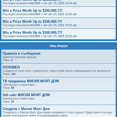
Последно мнениеот
mkl1968
«
чет окт 23, 2025 10:54 am
Win a Prize Worth Up to $100,000.77!
Последно мнениеот
mkl1968
«
чет окт 23, 2025 10:53 am
Win a Prize Worth Up to $100,000.77!
Последно мнениеот
mkl1968
«
чет окт 23, 2025 10:53 am
Win a Prize Worth Up to $100,000.77!
Последно мнениеот
mkl1968
«
чет окт 23, 2025 10:52 am
Общ Форум
Правила и съобщения
Административен форум
Теми:
4
ОСНОВЕН
Споделете своя опит с ремонтите, преустройствата и декорацията на жилището
Теми:
186
ТВ предаване МИСИЯ МОЯТ ДОМ
Препоръки и коментари
Теми:
88
Уеб сайт МИСИЯ МОЯТ ДОМ
Препоръки и коментари
Теми:
29
Сподели с Мисия Моят Дом
Споделете с Мисия Моят Дом какво направихте тази година! Представете ни ваш
проект или ремонт, който сте реализирали сами!