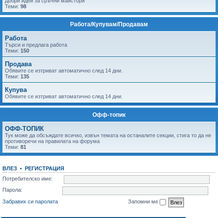
Добри идеи за сръчни майстори
Теми:
98
Работа/Купувам/Продавам
Работа
Tърси и предлага работа
Теми:
150
Продава
Обявите се изтриват автоматично след 14 дни.
Теми:
135
Купува
Обявите се изтриват автоматично след 14 дни.
Офф-топик
ОФФ-ТОПИК
Тук може да обсъждате всичко, извън темата на останалите секции, стига то да не
противоречи на правилата на форума
Теми:
81
ВЛЕЗ
•
РЕГИСТРАЦИЯ
Потребителско име:
Парола:
Забравих си паролата
Запомни ме