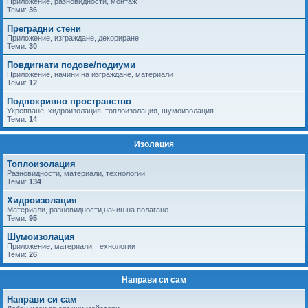
Приложение, разновидности, монтаж
Теми:
36
Преградни стени
Приложение, изграждане, декориране
Теми:
30
Повдигнати подове/подиуми
Приложение, начини на изграждане, материали
Теми:
12
Подпокривно пространство
Укрепване, хидроизолация, топлоизолация, шумоизолация
Теми:
14
Изолация
Топлоизолация
Разновидности, материали, технологии
Теми:
134
Хидроизолация
Материали, разновидности,начин на полагане
Теми:
95
Шумоизолация
Приложение, материали, технологии
Теми:
26
Направи си сам
Направи си сам