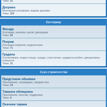
Теми:
21
Дограма
Монтиране,изолиране, видове дограми
Теми:
118
Екстериор
Фасада
Изолации, мазилки, цокли, декорации
Теми:
84
Покрив
Изолации,покрития, водоотичане
Теми:
71
Градина
Озеленяване, водни площи, огради, осветление, градинска мебел, декоративни
елементи
Теми:
31
Сухо строителство
Предстенни обшивки
Приложение, изграждане, предимства
Теми:
24
Таванна облицовка
Приложение, монтаж, поддръжка
Теми:
8
Окачени тавани