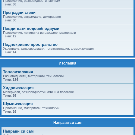
Приложение, разновидности, монтаж
Теми:
36
Преградни стени
Приложение, изграждане, декориране
Теми:
30
Повдигнати подове/подиуми
Приложение, начини на изграждане, материали
Теми:
12
Подпокривно пространство
Укрепване, хидроизолация, топлоизолация, шумоизолация
Теми:
14
Изолация
Топлоизолация
Разновидности, материали, технологии
Теми:
134
Хидроизолация
Материали, разновидности,начин на полагане
Теми:
95
Шумоизолация
Приложение, материали, технологии
Теми:
26
Направи си сам
Направи си сам