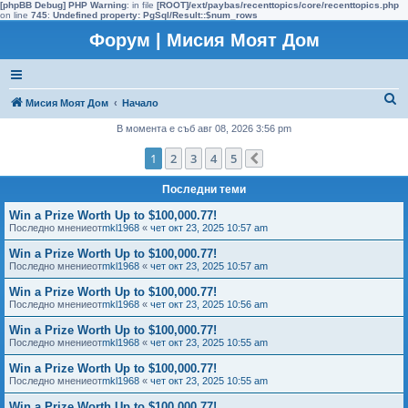
[phpBB Debug] PHP Warning
: in file
[ROOT]/ext/paybas/recenttopics/core/recenttopics.php
on line
745
:
Undefined property: PgSql/Result::$num_rows
Форум | Мисия Моят Дом
Т
Мисия Моят Дом
Начало
ъ
В момента е съб авг 08, 2026 3:56 pm
р
1
2
3
4
5
Следваща
с
Последни теми
е
н
Win a Prize Worth Up to $100,000.77!
Последно мнениеот
mkl1968
«
чет окт 23, 2025 10:57 am
е
Win a Prize Worth Up to $100,000.77!
Последно мнениеот
mkl1968
«
чет окт 23, 2025 10:57 am
Win a Prize Worth Up to $100,000.77!
Последно мнениеот
mkl1968
«
чет окт 23, 2025 10:56 am
Win a Prize Worth Up to $100,000.77!
Последно мнениеот
mkl1968
«
чет окт 23, 2025 10:55 am
Win a Prize Worth Up to $100,000.77!
Последно мнениеот
mkl1968
«
чет окт 23, 2025 10:55 am
Win a Prize Worth Up to $100,000.77!