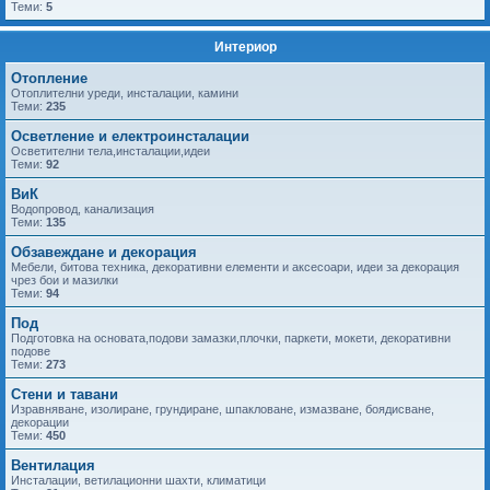
Теми:
5
Интериор
Отопление
Отоплителни уреди, инсталации, камини
Теми:
235
Осветление и електроинсталации
Осветителни тела,инсталации,идеи
Теми:
92
ВиК
Водопровод, канализация
Теми:
135
Обзавеждане и декорация
Мебели, битова техника, декоративни елементи и аксесоари, идеи за декорация
чрез бои и мазилки
Теми:
94
Под
Подготовка на основата,подови замазки,плочки, паркети, мокети, декоративни
подове
Теми:
273
Стени и тавани
Изравняване, изолиране, грундиране, шпакловане, измазване, боядисване,
декорации
Теми:
450
Вентилация
Инсталации, ветилационни шахти, климатици