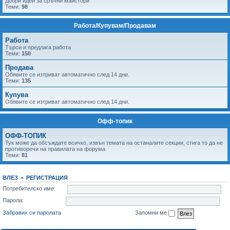
Добри идеи за сръчни майстори
Теми:
98
Работа/Купувам/Продавам
Работа
Tърси и предлага работа
Теми:
150
Продава
Обявите се изтриват автоматично след 14 дни.
Теми:
135
Купува
Обявите се изтриват автоматично след 14 дни.
Офф-топик
ОФФ-ТОПИК
Тук може да обсъждате всичко, извън темата на останалите секции, стига то да не
противоречи на правилата на форума
Теми:
81
ВЛЕЗ
•
РЕГИСТРАЦИЯ
Потребителско име:
Парола:
Забравих си паролата
Запомни ме