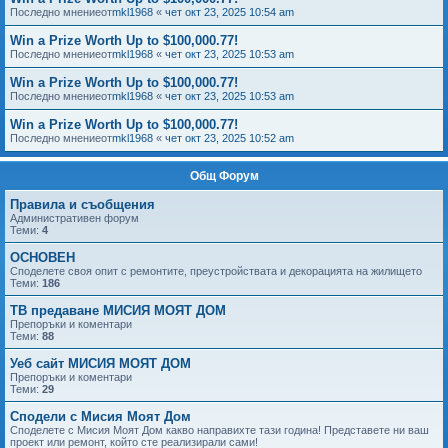
Последно мнениеот
mkl1968
«
чет окт 23, 2025 10:54 am
Win a Prize Worth Up to $100,000.77!
Последно мнениеот
mkl1968
«
чет окт 23, 2025 10:53 am
Win a Prize Worth Up to $100,000.77!
Последно мнениеот
mkl1968
«
чет окт 23, 2025 10:53 am
Win a Prize Worth Up to $100,000.77!
Последно мнениеот
mkl1968
«
чет окт 23, 2025 10:52 am
Общ Форум
Правила и съобщения
Административен форум
Теми:
4
ОСНОВЕН
Споделете своя опит с ремонтите, преустройствата и декорацията на жилището
Теми:
186
ТВ предаване МИСИЯ МОЯТ ДОМ
Препоръки и коментари
Теми:
88
Уеб сайт МИСИЯ МОЯТ ДОМ
Препоръки и коментари
Теми:
29
Сподели с Мисия Моят Дом
Споделете с Мисия Моят Дом какво направихте тази година! Представете ни ваш
проект или ремонт, който сте реализирали сами!